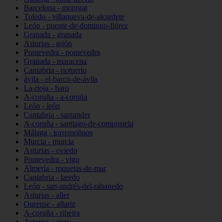
Barcelona - montgat
Toledo - villanueva-de-alcardete
León - puente-de-domingo-flórez
Granada - granada
Asturias - gijón
Pontevedra - pontevedra
Granada - maracena
Cantabria - riotuerto
ávila - el-barco-de-ávila
La-rioja - haro
A-coruña - a-coruña
León - león
Cantabria - santander
A-coruña - santiago-de-compostela
Málaga - torremolinos
Murcia - murcia
Asturias - oviedo
Pontevedra - vigo
Almería - roquetas-de-mar
Cantabria - laredo
León - san-andrés-del-rabanedo
Asturias - aller
Ourense - allariz
A-coruña - ribeira
Asturias - siero