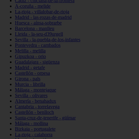
Cádiz - chiclana-de-la-frontera
A-coruña - melide
La-rioja - villalobar-de-rioja
Madrid - las-rozas-de-madrid
Huesca - aínsa-sobrarbe
Barcelona - manlleu
Lleida - la-seu-d39urgell
Sevilla - la-puebla-de-los-infantes
Pontevedra - cambados
Melilla - melilla
Gipuzkoa - orio
Guadalajara - sigüenza
Madrid - getafe
Castellón - orpesa
Girona - pals
Murcia - librilla
Málaga - montejaque
Sevilla - olivares
Almería - benahadux
Cantabria - torrelavega
Castellón - benlloch
Santa-cruz-de-tenerife - güímar
Málaga - mollina
Bizkaia - portugalete
La-rioja - calahorra