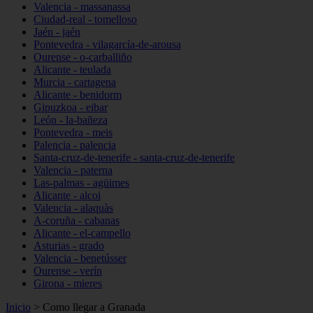
Valencia - massanassa
Ciudad-real - tomelloso
Jaén - jaén
Pontevedra - vilagarcía-de-arousa
Ourense - o-carballiño
Alicante - teulada
Murcia - cartagena
Alicante - benidorm
Gipuzkoa - eibar
León - la-bañeza
Pontevedra - meis
Palencia - palencia
Santa-cruz-de-tenerife - santa-cruz-de-tenerife
Valencia - paterna
Las-palmas - agüimes
Alicante - alcoi
Valencia - alaquàs
A-coruña - cabanas
Alicante - el-campello
Asturias - grado
Valencia - benetússer
Ourense - verín
Girona - mieres
Inicio
>
Como llegar a Granada