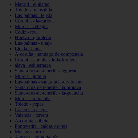
Madrid - el-álamo
Toledo - fuensalida
Las-palmas - tejeda
Córdoba - la-carlota
Murcia - cehegín
Cádiz - rota
Huelva - gibraleón
Las-palmas - tinajo
Lleida - lleida
A-coruña - santiago-de-compostela
Córdoba - aguilar-de-la-frontera
álava - eskuernaga
Santa-cruz-de-tenerife - tegueste
Murcia - jumilla
Las-palmas - santa-lucía-de-tirajana
Santa-cruz-de-tenerife - la-orotava
Santa-cruz-de-tenerife - la-guancha
Murcia - moratalla
Toledo - yepes
Cáceres - cáceres
Valencia - torrent
A-coruña - ribeira
Pontevedra - caldas-de-reis
Málaga - torrox
Almería - olula-del-río