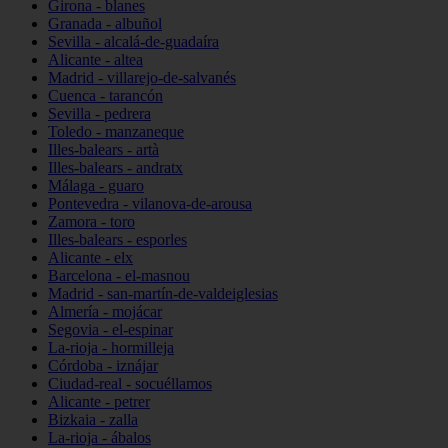
Girona - blanes
Granada - albuñol
Sevilla - alcalá-de-guadaíra
Alicante - altea
Madrid - villarejo-de-salvanés
Cuenca - tarancón
Sevilla - pedrera
Toledo - manzaneque
Illes-balears - artà
Illes-balears - andratx
Málaga - guaro
Pontevedra - vilanova-de-arousa
Zamora - toro
Illes-balears - esporles
Alicante - elx
Barcelona - el-masnou
Madrid - san-martín-de-valdeiglesias
Almería - mojácar
Segovia - el-espinar
La-rioja - hormilleja
Córdoba - iznájar
Ciudad-real - socuéllamos
Alicante - petrer
Bizkaia - zalla
La-rioja - ábalos