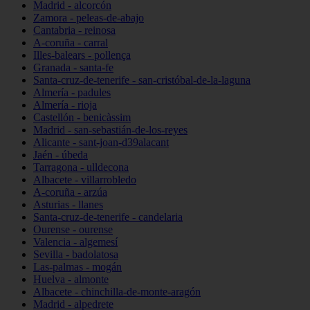
Madrid - alcorcón
Zamora - peleas-de-abajo
Cantabria - reinosa
A-coruña - carral
Illes-balears - pollença
Granada - santa-fe
Santa-cruz-de-tenerife - san-cristóbal-de-la-laguna
Almería - padules
Almería - rioja
Castellón - benicàssim
Madrid - san-sebastián-de-los-reyes
Alicante - sant-joan-d39alacant
Jaén - úbeda
Tarragona - ulldecona
Albacete - villarrobledo
A-coruña - arzúa
Asturias - llanes
Santa-cruz-de-tenerife - candelaria
Ourense - ourense
Valencia - algemesí
Sevilla - badolatosa
Las-palmas - mogán
Huelva - almonte
Albacete - chinchilla-de-monte-aragón
Madrid - alpedrete