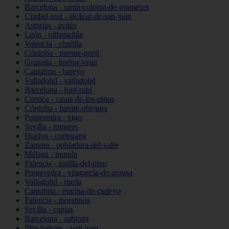
Barcelona - santa-coloma-de-gramenet
Ciudad-real - alcázar-de-san-juan
Asturias - avilés
León - villamañán
Valencia - chulilla
Córdoba - puente-genil
Granada - huétor-vega
Cantabria - bareyo
Valladolid - valladolid
Barcelona - font-rubí
Cuenca - casas-de-los-pinos
Córdoba - fuente-obejuna
Pontevedra - vigo
Sevilla - tomares
Huelva - cortegana
Zamora - pobladura-del-valle
Málaga - monda
Palencia - autilla-del-pino
Pontevedra - vilagarcía-de-arousa
Valladolid - rueda
Cantabria - marina-de-cudeyo
Palencia - moratinos
Sevilla - camas
Barcelona - subirats
Illes-balears - sant-joan