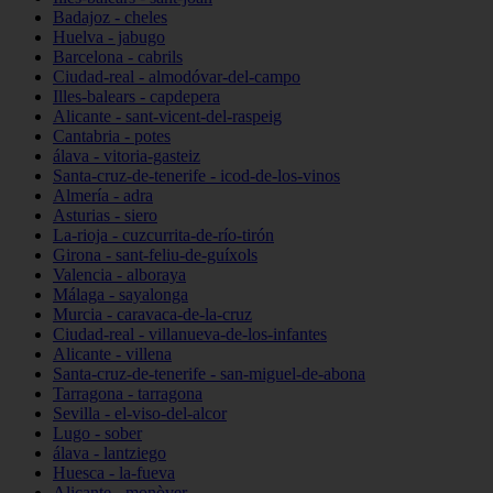
Badajoz - cheles
Huelva - jabugo
Barcelona - cabrils
Ciudad-real - almodóvar-del-campo
Illes-balears - capdepera
Alicante - sant-vicent-del-raspeig
Cantabria - potes
álava - vitoria-gasteiz
Santa-cruz-de-tenerife - icod-de-los-vinos
Almería - adra
Asturias - siero
La-rioja - cuzcurrita-de-río-tirón
Girona - sant-feliu-de-guíxols
Valencia - alboraya
Málaga - sayalonga
Murcia - caravaca-de-la-cruz
Ciudad-real - villanueva-de-los-infantes
Alicante - villena
Santa-cruz-de-tenerife - san-miguel-de-abona
Tarragona - tarragona
Sevilla - el-viso-del-alcor
Lugo - sober
álava - lantziego
Huesca - la-fueva
Alicante - monòver