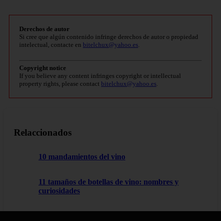
Derechos de autor
Si cree que algún contenido infringe derechos de autor o propiedad
intelectual, contacte en
bitelchux@yahoo.es
.
Copyright notice
If you believe any content infringes copyright or intellectual
property rights, please contact
bitelchux@yahoo.es
.
Relaccionados
10 mandamientos del vino
11 tamaños de botellas de vino: nombres y
curiosidades
Rioja 2.0 | Blog del Dr. Enólogo Riojano Pablo