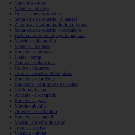
Cantabria - noja
Valencia - picanya
Huesca - belver-de-cinca
Santa-cruz-de-tenerife - el-sauzal
Zaragoza - la-almunia-de-doña-godina
Santa-cruz-de-tenerife - los-realejos
Bizkaia - valle-de-trápaga-trapagaran
Madrid - valdemorillo
Valencia - manises
Barcelona - terrassa
Lleida - tremp
Asturias - villaviciosa
Huelva - trigueros
Girona - castelló-d39empúries
Barcelona - cardedeu
Barcelona - sant-quirze-del-vallès
Córdoba - baena
Alicante - el-campello
Barcelona - gavà
Murcia - abanilla
Ourense - o-carballiño
Barcelona - sabadell
Madrid - torrejón-de-ardoz
Teruel - alcorisa
Valencia - alfafar