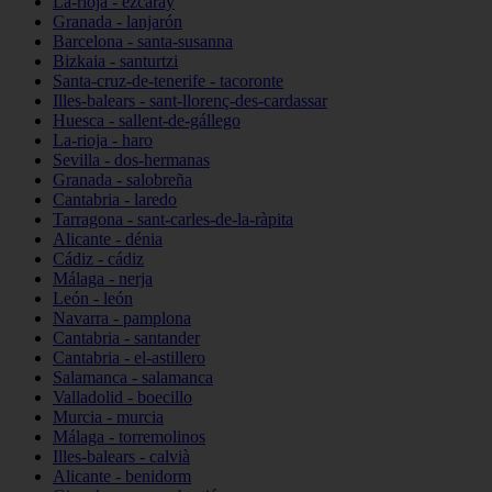
La-rioja - ezcaray
Granada - lanjarón
Barcelona - santa-susanna
Bizkaia - santurtzi
Santa-cruz-de-tenerife - tacoronte
Illes-balears - sant-llorenç-des-cardassar
Huesca - sallent-de-gállego
La-rioja - haro
Sevilla - dos-hermanas
Granada - salobreña
Cantabria - laredo
Tarragona - sant-carles-de-la-ràpita
Alicante - dénia
Cádiz - cádiz
Málaga - nerja
León - león
Navarra - pamplona
Cantabria - santander
Cantabria - el-astillero
Salamanca - salamanca
Valladolid - boecillo
Murcia - murcia
Málaga - torremolinos
Illes-balears - calvià
Alicante - benidorm