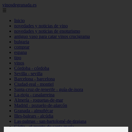
vinosdegranada.es
☰
Inicio
novedades y noticias de vino
novedades y noticias de enoturismo
antiguo vaso para catar vinos crucigrama
bulgaria
comprar
espana
tipo
vinos
Córdoba - córdoba
Sevilla - sevilla
Barcelona - barcelona
Ciudad-real - montiel
Santa-cruz-de-tenerife - guía-de-isora
La-rioja - casalarreina
Almería - roquetas-de-mar
Madrid - pozuelo-de-alarcón
Granada - almuñécar
Illes-balears - alcúdia
Las-palmas - san-bartolomé-de-tirajana
Cádiz - el-puerto-de-santa-maría
Madrid - valdemoro