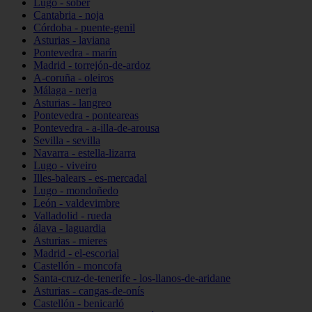
Lugo - sober
Cantabria - noja
Córdoba - puente-genil
Asturias - laviana
Pontevedra - marín
Madrid - torrejón-de-ardoz
A-coruña - oleiros
Málaga - nerja
Asturias - langreo
Pontevedra - ponteareas
Pontevedra - a-illa-de-arousa
Sevilla - sevilla
Navarra - estella-lizarra
Lugo - viveiro
Illes-balears - es-mercadal
Lugo - mondoñedo
León - valdevimbre
Valladolid - rueda
álava - laguardia
Asturias - mieres
Madrid - el-escorial
Castellón - moncofa
Santa-cruz-de-tenerife - los-llanos-de-aridane
Asturias - cangas-de-onís
Castellón - benicarló