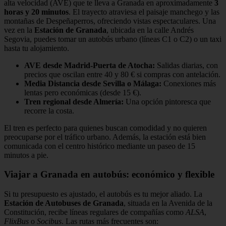
alta velocidad (AVE) que te lleva a Granada en aproximadamente
3
horas y 20 minutos
. El trayecto atraviesa el paisaje manchego y las
montañas de Despeñaperros, ofreciendo vistas espectaculares. Una
vez en la
Estación de Granada
, ubicada en la calle Andrés
Segovia, puedes tomar un autobús urbano (líneas C1 o C2) o un taxi
hasta tu alojamiento.
AVE desde Madrid-Puerta de Atocha:
Salidas diarias, con
precios que oscilan entre 40 y 80 € si compras con antelación.
Media Distancia desde Sevilla o Málaga:
Conexiones más
lentas pero económicas (desde 15 €).
Tren regional desde Almería:
Una opción pintoresca que
recorre la costa.
El tren es perfecto para quienes buscan comodidad y no quieren
preocuparse por el tráfico urbano. Además, la estación está bien
comunicada con el centro histórico mediante un paseo de 15
minutos a pie.
Viajar a Granada en autobús: económico y flexible
Si tu presupuesto es ajustado, el autobús es tu mejor aliado. La
Estación de Autobuses de Granada
, situada en la Avenida de la
Constitución, recibe líneas regulares de compañías como
ALSA
,
FlixBus
o
Socibus
. Las rutas más frecuentes son: