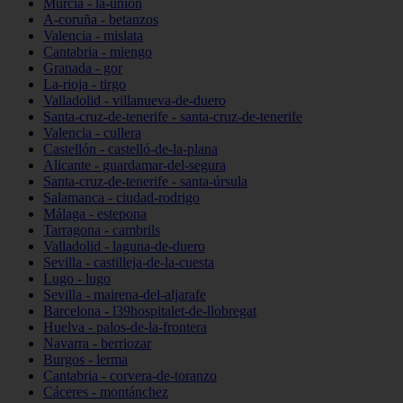
Murcia - la-unión
A-coruña - betanzos
Valencia - mislata
Cantabria - miengo
Granada - gor
La-rioja - tirgo
Valladolid - villanueva-de-duero
Santa-cruz-de-tenerife - santa-cruz-de-tenerife
Valencia - cullera
Castellón - castelló-de-la-plana
Alicante - guardamar-del-segura
Santa-cruz-de-tenerife - santa-úrsula
Salamanca - ciudad-rodrigo
Málaga - estepona
Tarragona - cambrils
Valladolid - laguna-de-duero
Sevilla - castilleja-de-la-cuesta
Lugo - lugo
Sevilla - mairena-del-aljarafe
Barcelona - l39hospitalet-de-llobregat
Huelva - palos-de-la-frontera
Navarra - berriozar
Burgos - lerma
Cantabria - corvera-de-toranzo
Cáceres - montánchez