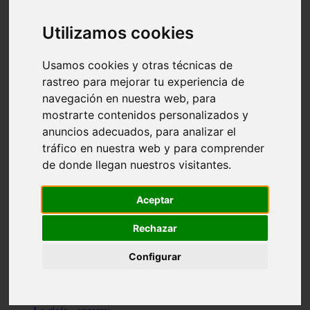
Granada - pulianas
Santa-cruz-de-tenerife - los-llanos-de-aridane
Utilizamos cookies
Cantabria - suances
Sevilla - bormujos
Granada - monachil
Usamos cookies y otras técnicas de
Málaga - júzcar
rastreo para mejorar tu experiencia de
Huesca - isábena
navegación en nuestra web, para
Huesca - alquézar
Huesca - castejón-de-sos
mostrarte contenidos personalizados y
Lleida - alt-àneu
anuncios adecuados, para analizar el
Sevilla - marinaleda
tráfico en nuestra web y para comprender
Córdoba - almedinilla
Navarra - zangoza
de donde llegan nuestros visitantes.
Cantabria - arenas-de-iguña
Barcelona - la-pobla-de-lillet
Murcia - cartagena
Aceptar
Las-palmas - yaiza
Madrid - nuevo-baztán
Rechazar
Sevilla - arahal
Málaga - istán
Configurar
Valladolid - fuensaldaña
Sevilla - salteras
Huesca - biescas
Granada - pampaneira