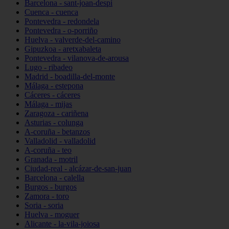
Barcelona - sant-joan-despí
Cuenca - cuenca
Pontevedra - redondela
Pontevedra - o-porriño
Huelva - valverde-del-camino
Gipuzkoa - aretxabaleta
Pontevedra - vilanova-de-arousa
Lugo - ribadeo
Madrid - boadilla-del-monte
Málaga - estepona
Cáceres - cáceres
Málaga - mijas
Zaragoza - cariñena
Asturias - colunga
A-coruña - betanzos
Valladolid - valladolid
A-coruña - teo
Granada - motril
Ciudad-real - alcázar-de-san-juan
Barcelona - calella
Burgos - burgos
Zamora - toro
Soria - soria
Huelva - moguer
Alicante - la-vila-joiosa