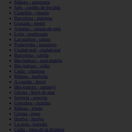
Málaga - antequera
Jaén - castillo-de-locubín
Castellón - vinaròs
Barcelona - manresa
Granada - motril
Asturias - cangas-de-onís
León - ponferrada
Las-palmas - pájara
Pontevedra - sanxenxo
Ciudad-real - ciudad-real
Barcelona - calella
Illes-balears - maó-mahón
Illes-balears - sóller
Cádiz - chipiona
Málaga - marbella
A-coruña - ferrol
Illes-balears - santanyí
Girona - lloret-de-mar
Segovia - segovia
Gipuzkoa - mutriku
Málaga - ronda
Girona - roses
Huelva - huelva
La-rioja - logroño
Cádiz - jerez-de-la-frontera