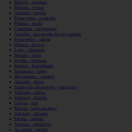
Madrid - aranjuez
Bizkaia - ermua
Asturias - noreña
Pontevedra - a-estrada
Málaga - ronda
Cantabria - torrelavega
Asturias - san-martín-del-rey-aurelio
Pontevedra - silleda
Huesca - huesca
Lugo - chantada
Madrid - pinto
Sevilla - carmona
Madrid - fuenlabrada
Tarragona - falset
Illes-balears - campos
Alicante - dénia
Santa-cruz-de-tenerife - garachico
Valencia - xàtiva
Valencia - daimús
Girona - olot
Murcia - torre-pacheco
Alicante - alicante
Melilla - melilla
Navarra - pamplona
A-coruña - melide