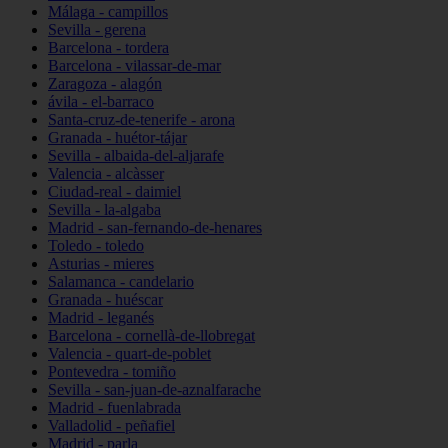
Málaga - campillos
Sevilla - gerena
Barcelona - tordera
Barcelona - vilassar-de-mar
Zaragoza - alagón
ávila - el-barraco
Santa-cruz-de-tenerife - arona
Granada - huétor-tájar
Sevilla - albaida-del-aljarafe
Valencia - alcàsser
Ciudad-real - daimiel
Sevilla - la-algaba
Madrid - san-fernando-de-henares
Toledo - toledo
Asturias - mieres
Salamanca - candelario
Granada - huéscar
Madrid - leganés
Barcelona - cornellà-de-llobregat
Valencia - quart-de-poblet
Pontevedra - tomiño
Sevilla - san-juan-de-aznalfarache
Madrid - fuenlabrada
Valladolid - peñafiel
Madrid - parla