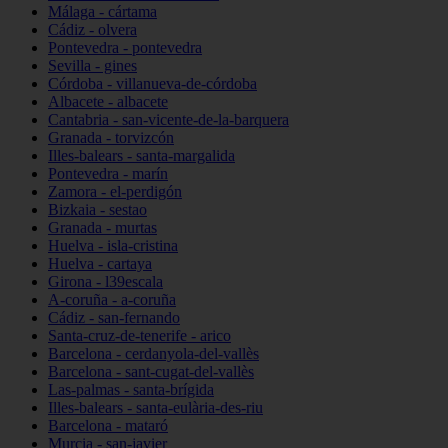
Málaga - cártama
Cádiz - olvera
Pontevedra - pontevedra
Sevilla - gines
Córdoba - villanueva-de-córdoba
Albacete - albacete
Cantabria - san-vicente-de-la-barquera
Granada - torvizcón
Illes-balears - santa-margalida
Pontevedra - marín
Zamora - el-perdigón
Bizkaia - sestao
Granada - murtas
Huelva - isla-cristina
Huelva - cartaya
Girona - l39escala
A-coruña - a-coruña
Cádiz - san-fernando
Santa-cruz-de-tenerife - arico
Barcelona - cerdanyola-del-vallès
Barcelona - sant-cugat-del-vallès
Las-palmas - santa-brígida
Illes-balears - santa-eulària-des-riu
Barcelona - mataró
Murcia - san-javier