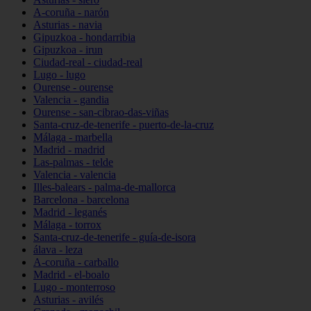
A-coruña - narón
Asturias - navia
Gipuzkoa - hondarribia
Gipuzkoa - irun
Ciudad-real - ciudad-real
Lugo - lugo
Ourense - ourense
Valencia - gandia
Ourense - san-cibrao-das-viñas
Santa-cruz-de-tenerife - puerto-de-la-cruz
Málaga - marbella
Madrid - madrid
Las-palmas - telde
Valencia - valencia
Illes-balears - palma-de-mallorca
Barcelona - barcelona
Madrid - leganés
Málaga - torrox
Santa-cruz-de-tenerife - guía-de-isora
álava - leza
A-coruña - carballo
Madrid - el-boalo
Lugo - monterroso
Asturias - avilés