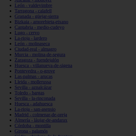
León - valdevimbre
Tarragona - calafell
Granada - güejar-sierra
Bizkaia - amorebieta-etxano
Cantabria - medio-cudeyo
Lugo - cervo
La-rioja - lardero
León - molinaseca
Ciudad-real - almagro
Murcia - molina-de-segura
Zaragoza - fuendejalón
Huesca - villanueva-de-sigena
Pontevedra - o-grove
Las-palmas - arucas
Lleida - mollerussa
Sevilla - aznalcázar
Toledo - bargas
Sevilla - la-rinconada
Huesca - adahuesca
La-rioja - san-asensio
Madrid - colmenar-de-oreja
Almería - láujar-de-andarax
Córdoba - montilla
Girona - palamós