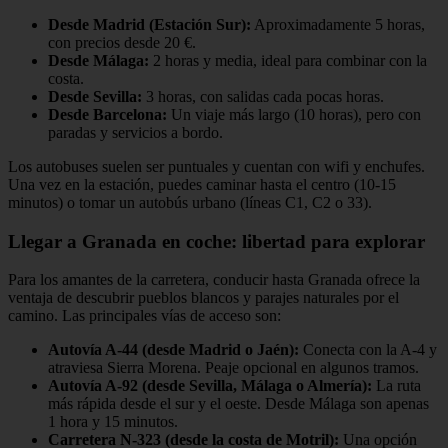
Desde Madrid (Estación Sur):
Aproximadamente 5 horas,
con precios desde 20 €.
Desde Málaga:
2 horas y media, ideal para combinar con la
costa.
Desde Sevilla:
3 horas, con salidas cada pocas horas.
Desde Barcelona:
Un viaje más largo (10 horas), pero con
paradas y servicios a bordo.
Los autobuses suelen ser puntuales y cuentan con wifi y enchufes.
Una vez en la estación, puedes caminar hasta el centro (10-15
minutos) o tomar un autobús urbano (líneas C1, C2 o 33).
Llegar a Granada en coche: libertad para explorar
Para los amantes de la carretera, conducir hasta Granada ofrece la
ventaja de descubrir pueblos blancos y parajes naturales por el
camino. Las principales vías de acceso son:
Autovía A-44 (desde Madrid o Jaén):
Conecta con la A-4 y
atraviesa Sierra Morena. Peaje opcional en algunos tramos.
Autovía A-92 (desde Sevilla, Málaga o Almería):
La ruta
más rápida desde el sur y el oeste. Desde Málaga son apenas
1 hora y 15 minutos.
Carretera N-323 (desde la costa de Motril):
Una opción