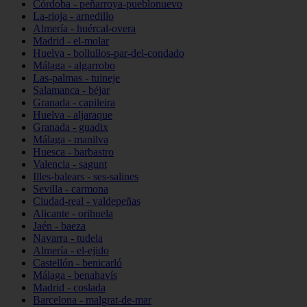
Córdoba - peñarroya-pueblonuevo
La-rioja - arnedillo
Almería - huércal-overa
Madrid - el-molar
Huelva - bollullos-par-del-condado
Málaga - algarrobo
Las-palmas - tuineje
Salamanca - béjar
Granada - capileira
Huelva - aljaraque
Granada - guadix
Málaga - manilva
Huesca - barbastro
Valencia - sagunt
Illes-balears - ses-salines
Sevilla - carmona
Ciudad-real - valdepeñas
Alicante - orihuela
Jaén - baeza
Navarra - tudela
Almería - el-ejido
Castellón - benicarló
Málaga - benahavís
Madrid - coslada
Barcelona - malgrat-de-mar