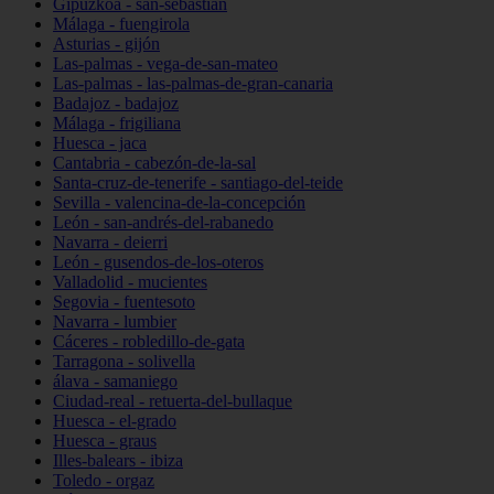
Gipuzkoa - san-sebastián
Málaga - fuengirola
Asturias - gijón
Las-palmas - vega-de-san-mateo
Las-palmas - las-palmas-de-gran-canaria
Badajoz - badajoz
Málaga - frigiliana
Huesca - jaca
Cantabria - cabezón-de-la-sal
Santa-cruz-de-tenerife - santiago-del-teide
Sevilla - valencina-de-la-concepción
León - san-andrés-del-rabanedo
Navarra - deierri
León - gusendos-de-los-oteros
Valladolid - mucientes
Segovia - fuentesoto
Navarra - lumbier
Cáceres - robledillo-de-gata
Tarragona - solivella
álava - samaniego
Ciudad-real - retuerta-del-bullaque
Huesca - el-grado
Huesca - graus
Illes-balears - ibiza
Toledo - orgaz