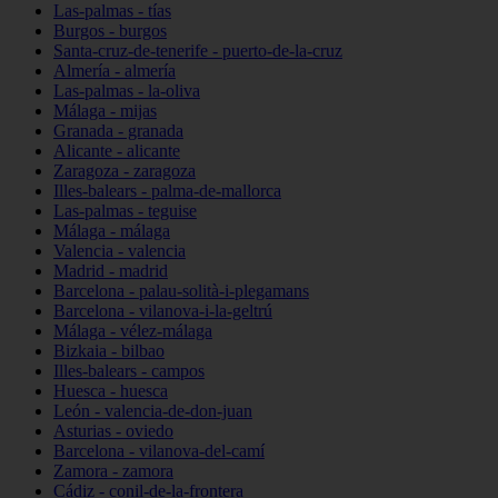
Las-palmas - tías
Burgos - burgos
Santa-cruz-de-tenerife - puerto-de-la-cruz
Almería - almería
Las-palmas - la-oliva
Málaga - mijas
Granada - granada
Alicante - alicante
Zaragoza - zaragoza
Illes-balears - palma-de-mallorca
Las-palmas - teguise
Málaga - málaga
Valencia - valencia
Madrid - madrid
Barcelona - palau-solità-i-plegamans
Barcelona - vilanova-i-la-geltrú
Málaga - vélez-málaga
Bizkaia - bilbao
Illes-balears - campos
Huesca - huesca
León - valencia-de-don-juan
Asturias - oviedo
Barcelona - vilanova-del-camí
Zamora - zamora
Cádiz - conil-de-la-frontera