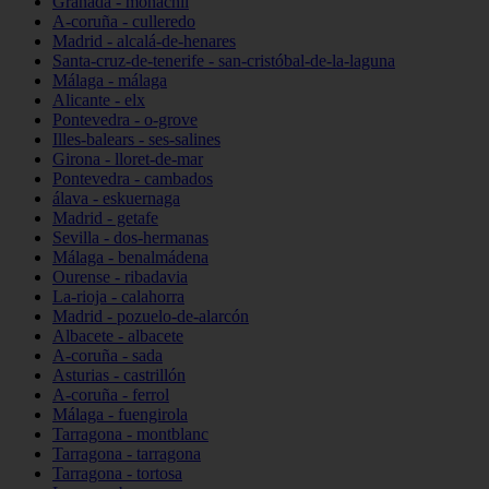
Granada - monachil
A-coruña - culleredo
Madrid - alcalá-de-henares
Santa-cruz-de-tenerife - san-cristóbal-de-la-laguna
Málaga - málaga
Alicante - elx
Pontevedra - o-grove
Illes-balears - ses-salines
Girona - lloret-de-mar
Pontevedra - cambados
álava - eskuernaga
Madrid - getafe
Sevilla - dos-hermanas
Málaga - benalmádena
Ourense - ribadavia
La-rioja - calahorra
Madrid - pozuelo-de-alarcón
Albacete - albacete
A-coruña - sada
Asturias - castrillón
A-coruña - ferrol
Málaga - fuengirola
Tarragona - montblanc
Tarragona - tarragona
Tarragona - tortosa