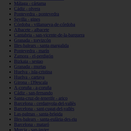
Málaga - cártama
Cádiz - olvera
Pontevedra - pontevedra
Sevilla - gines
Córdoba - villanueva-de-córdoba
Albacete - albacete
Cantabria - san-vicente-de-la-barquera
Granada - torvizcón
Illes-balears - santa-margalida
Pontevedra - marín
Zamora - el-perdigón
Bizkaia - sestao
Granada - murtas
Huelva - isla-cristina
Huelva - cartaya
Girona - l39escala
A-coruña - a-coruña
Cádiz - san-fernando
Santa-cruz-de-tenerife - arico
Barcelona - cerdanyola-del-vallès
Barcelona - sant-cugat-del-vallès
Las-palmas - santa-brígida
Illes-balears - santa-eulària-des-riu
Barcelona - mataró
Murcia - san-javier