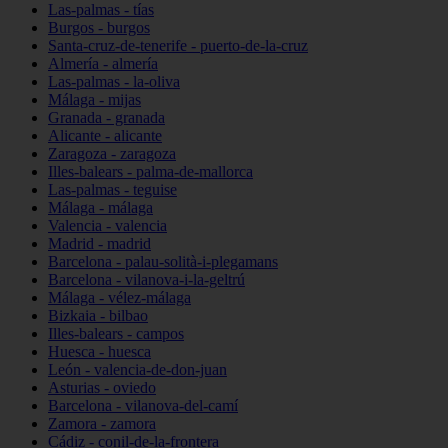
Las-palmas - tías
Burgos - burgos
Santa-cruz-de-tenerife - puerto-de-la-cruz
Almería - almería
Las-palmas - la-oliva
Málaga - mijas
Granada - granada
Alicante - alicante
Zaragoza - zaragoza
Illes-balears - palma-de-mallorca
Las-palmas - teguise
Málaga - málaga
Valencia - valencia
Madrid - madrid
Barcelona - palau-solità-i-plegamans
Barcelona - vilanova-i-la-geltrú
Málaga - vélez-málaga
Bizkaia - bilbao
Illes-balears - campos
Huesca - huesca
León - valencia-de-don-juan
Asturias - oviedo
Barcelona - vilanova-del-camí
Zamora - zamora
Cádiz - conil-de-la-frontera