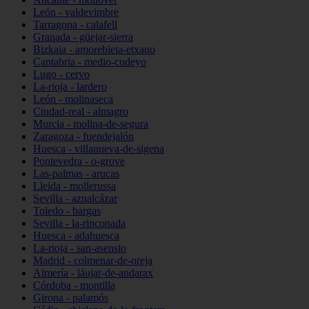
León - valdevimbre
Tarragona - calafell
Granada - güejar-sierra
Bizkaia - amorebieta-etxano
Cantabria - medio-cudeyo
Lugo - cervo
La-rioja - lardero
León - molinaseca
Ciudad-real - almagro
Murcia - molina-de-segura
Zaragoza - fuendejalón
Huesca - villanueva-de-sigena
Pontevedra - o-grove
Las-palmas - arucas
Lleida - mollerussa
Sevilla - aznalcázar
Toledo - bargas
Sevilla - la-rinconada
Huesca - adahuesca
La-rioja - san-asensio
Madrid - colmenar-de-oreja
Almería - láujar-de-andarax
Córdoba - montilla
Girona - palamós