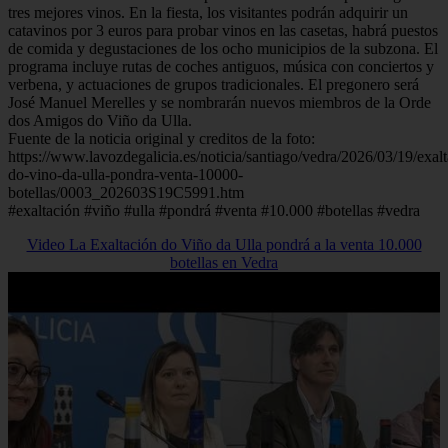
tres mejores vinos. En la fiesta, los visitantes podrán adquirir un
catavinos por 3 euros para probar vinos en las casetas, habrá puestos
de comida y degustaciones de los ocho municipios de la subzona. El
programa incluye rutas de coches antiguos, música con conciertos y
verbena, y actuaciones de grupos tradicionales. El pregonero será
José Manuel Merelles y se nombrarán nuevos miembros de la Orde
dos Amigos do Viño da Ulla.
Fuente de la noticia original y creditos de la foto:
https://www.lavozdegalicia.es/noticia/santiago/vedra/2026/03/19/exalt
do-vino-da-ulla-pondra-venta-10000-
botellas/0003_202603S19C5991.htm
#exaltación #viño #ulla #pondrá #venta #10.000 #botellas #vedra
Video La Exaltación do Viño da Ulla pondrá a la venta 10.000
botellas en Vedra