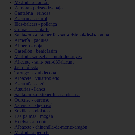
Madrid - alcorcón
Zamora - peleas-de-abajo
Cantabria - reinosa
A-coruña - carral
Illes-balears - pollença
Granada - santa-fe
Santa-cruz-de-tenerife - san-cristóbal-de-la-laguna
Almería - padules
Almería - rioja
Castellón - benicàssim
Madrid - san-sebastián-de-los-reyes
Alicante - sant-joan-d39alacant
Jaén - úbeda
Tarragona - ulldecona
Albacete - villarrobledo
A-coruña - arzúa
Asturias - llanes
Santa-cruz-de-tenerife - candelaria
Ourense - ourense
Valencia - algemesí
Sevilla - badolatosa
Las-palmas - mogán
Huelva - almonte
Albacete - chinchilla-de-monte-aragón
Madrid - alpedrete