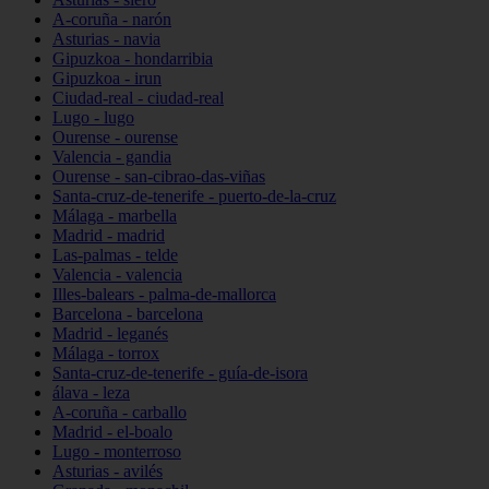
A-coruña - narón
Asturias - navia
Gipuzkoa - hondarribia
Gipuzkoa - irun
Ciudad-real - ciudad-real
Lugo - lugo
Ourense - ourense
Valencia - gandia
Ourense - san-cibrao-das-viñas
Santa-cruz-de-tenerife - puerto-de-la-cruz
Málaga - marbella
Madrid - madrid
Las-palmas - telde
Valencia - valencia
Illes-balears - palma-de-mallorca
Barcelona - barcelona
Madrid - leganés
Málaga - torrox
Santa-cruz-de-tenerife - guía-de-isora
álava - leza
A-coruña - carballo
Madrid - el-boalo
Lugo - monterroso
Asturias - avilés