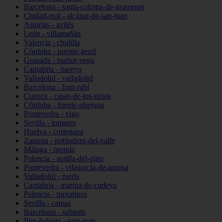
Barcelona - santa-coloma-de-gramenet
Ciudad-real - alcázar-de-san-juan
Asturias - avilés
León - villamañán
Valencia - chulilla
Córdoba - puente-genil
Granada - huétor-vega
Cantabria - bareyo
Valladolid - valladolid
Barcelona - font-rubí
Cuenca - casas-de-los-pinos
Córdoba - fuente-obejuna
Pontevedra - vigo
Sevilla - tomares
Huelva - cortegana
Zamora - pobladura-del-valle
Málaga - monda
Palencia - autilla-del-pino
Pontevedra - vilagarcía-de-arousa
Valladolid - rueda
Cantabria - marina-de-cudeyo
Palencia - moratinos
Sevilla - camas
Barcelona - subirats
Illes-balears - sant-joan