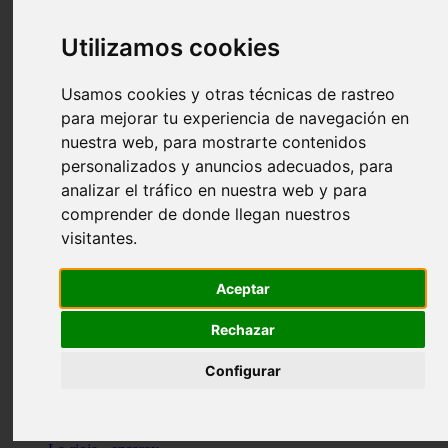
Granada - pulianas
Santa-cruz-de-tenerife - los-llanos-de-aridane
Utilizamos cookies
Cantabria - suances
Sevilla - bormujos
Granada - monachil
Usamos cookies y otras técnicas de rastreo
Málaga - júzcar
para mejorar tu experiencia de navegación en
Huesca - isábena
nuestra web, para mostrarte contenidos
Huesca - alquézar
Huesca - castejón-de-sos
personalizados y anuncios adecuados, para
Lleida - alt-àneu
analizar el tráfico en nuestra web y para
Sevilla - marinaleda
comprender de donde llegan nuestros
Córdoba - almedinilla
Navarra - zangoza
visitantes.
Cantabria - arenas-de-iguña
Barcelona - la-pobla-de-lillet
Murcia - cartagena
Aceptar
Las-palmas - yaiza
Madrid - nuevo-baztán
Rechazar
Sevilla - arahal
Málaga - istán
Configurar
Valladolid - fuensaldaña
Sevilla - salteras
Huesca - biescas
Granada - pampaneira