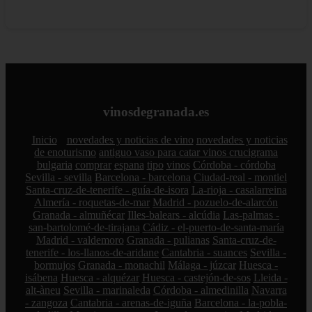
vinosdegranada.es
Inicio
novedades y noticias de vino
novedades y noticias
de enoturismo
antiguo vaso para catar vinos crucigrama
bulgaria
comprar
espana
tipo
vinos
Córdoba - córdoba
Sevilla - sevilla
Barcelona - barcelona
Ciudad-real - montiel
Santa-cruz-de-tenerife - guía-de-isora
La-rioja - casalarreina
Almería - roquetas-de-mar
Madrid - pozuelo-de-alarcón
Granada - almuñécar
Illes-balears - alcúdia
Las-palmas -
san-bartolomé-de-tirajana
Cádiz - el-puerto-de-santa-maría
Madrid - valdemoro
Granada - pulianas
Santa-cruz-de-
tenerife - los-llanos-de-aridane
Cantabria - suances
Sevilla -
bormujos
Granada - monachil
Málaga - júzcar
Huesca -
isábena
Huesca - alquézar
Huesca - castejón-de-sos
Lleida -
alt-àneu
Sevilla - marinaleda
Córdoba - almedinilla
Navarra
- zangoza
Cantabria - arenas-de-iguña
Barcelona - la-pobla-