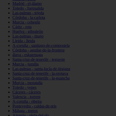
Madrid - el-álamo
Toledo - fuensalida
Las-palmas - tejeda
Córdoba - la-carlota
Murcia - cehegín
Cádiz - rota
Huelva - gibraleón
Las-palmas - tinajo
Lleida - lleida
A-coruña - santiago-de-compostela
Córdoba - aguilar-de-la-frontera
álava - eskuernaga
Santa-cruz-de-tenerife - tegueste
Murcia - jumilla
Las-palmas - santa-lucía-de-tirajana
Santa-cruz-de-tenerife - la-orotava
Santa-cruz-de-tenerife - la-guancha
Murcia - moratalla
Toledo - yepes
Cáceres - cáceres
Valencia - torrent
A-coruña - ribeira
Pontevedra - caldas-de-reis
Málaga - torrox
Almería - olula-del-río