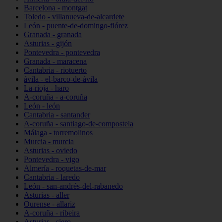
Barcelona - montgat
Toledo - villanueva-de-alcardete
León - puente-de-domingo-flórez
Granada - granada
Asturias - gijón
Pontevedra - pontevedra
Granada - maracena
Cantabria - riotuerto
ávila - el-barco-de-ávila
La-rioja - haro
A-coruña - a-coruña
León - león
Cantabria - santander
A-coruña - santiago-de-compostela
Málaga - torremolinos
Murcia - murcia
Asturias - oviedo
Pontevedra - vigo
Almería - roquetas-de-mar
Cantabria - laredo
León - san-andrés-del-rabanedo
Asturias - aller
Ourense - allariz
A-coruña - ribeira
Asturias - siero