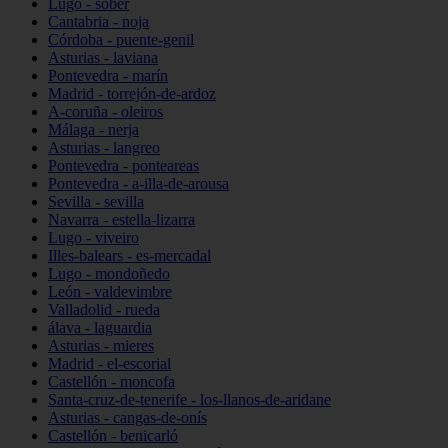
Lugo - sober
Cantabria - noja
Córdoba - puente-genil
Asturias - laviana
Pontevedra - marín
Madrid - torrejón-de-ardoz
A-coruña - oleiros
Málaga - nerja
Asturias - langreo
Pontevedra - ponteareas
Pontevedra - a-illa-de-arousa
Sevilla - sevilla
Navarra - estella-lizarra
Lugo - viveiro
Illes-balears - es-mercadal
Lugo - mondoñedo
León - valdevimbre
Valladolid - rueda
álava - laguardia
Asturias - mieres
Madrid - el-escorial
Castellón - moncofa
Santa-cruz-de-tenerife - los-llanos-de-aridane
Asturias - cangas-de-onís
Castellón - benicarló