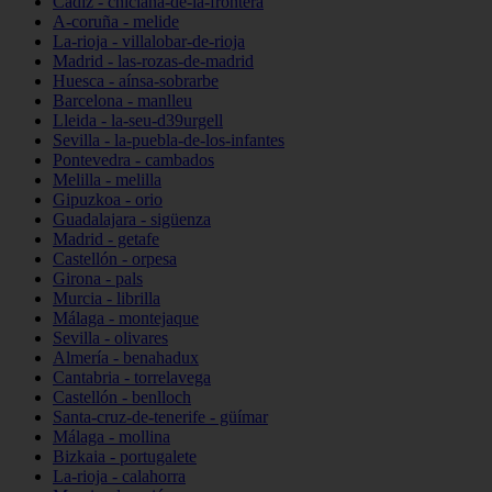
Cádiz - chiclana-de-la-frontera
A-coruña - melide
La-rioja - villalobar-de-rioja
Madrid - las-rozas-de-madrid
Huesca - aínsa-sobrarbe
Barcelona - manlleu
Lleida - la-seu-d39urgell
Sevilla - la-puebla-de-los-infantes
Pontevedra - cambados
Melilla - melilla
Gipuzkoa - orio
Guadalajara - sigüenza
Madrid - getafe
Castellón - orpesa
Girona - pals
Murcia - librilla
Málaga - montejaque
Sevilla - olivares
Almería - benahadux
Cantabria - torrelavega
Castellón - benlloch
Santa-cruz-de-tenerife - güímar
Málaga - mollina
Bizkaia - portugalete
La-rioja - calahorra