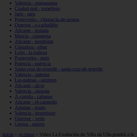
Valencia - massanassa
Ciudad-real - tomelloso
Jaén - jaén
Pontevedra - vilagarcía-de-arousa
Ourense - o-carballiño
Alicante - teulada
Murcia - cartagena
Alicante - benidorm
Gipuzkoa - eibar
León - la-bañeza
Pontevedra - meis
Palencia - palencia
Santa-cruz-de-tenerife - santa-cruz-de-tenerife
Valencia - paterna
Las-palmas - agüimes
Alicante - alcoi
Valencia - alaquàs
A-coruña - cabanas
Alicante - el-campello
Asturias - grado
Valencia - benetússer
Ourense - verín
Girona - mieres
Inicio
>
yt-vinos
>
Video La Exaltación do Viño da Ulla pondrá a la