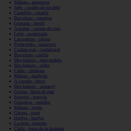
Málaga - antequera
Jaén - castillo-de-locubín
Castellón - vinaròs
Barcelona - manresa
Granada - motril
Asturias - cangas-de-onís
León - ponferrada
Las-palmas - pájara
Pontevedra - sanxenxo
Ciudad-real - ciudad-real
Barcelona - calella
Illes-balears - maó-mahón
Illes-balears - sóller
Cádiz - chipiona
Málaga - marbella
A-coruña - ferrol
Illes-balears - santanyí
Girona - lloret-de-mar
Segovia - segovia
Gipuzkoa - mutriku
Málaga - ronda
Girona - roses
Huelva - huelva
La-rioja - logroño
Cádiz - jerez-de-la-frontera