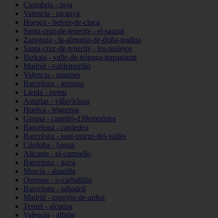
Cantabria - noja
Valencia - picanya
Huesca - belver-de-cinca
Santa-cruz-de-tenerife - el-sauzal
Zaragoza - la-almunia-de-doña-godina
Santa-cruz-de-tenerife - los-realejos
Bizkaia - valle-de-trápaga-trapagaran
Madrid - valdemorillo
Valencia - manises
Barcelona - terrassa
Lleida - tremp
Asturias - villaviciosa
Huelva - trigueros
Girona - castelló-d39empúries
Barcelona - cardedeu
Barcelona - sant-quirze-del-vallès
Córdoba - baena
Alicante - el-campello
Barcelona - gavà
Murcia - abanilla
Ourense - o-carballiño
Barcelona - sabadell
Madrid - torrejón-de-ardoz
Teruel - alcorisa
Valencia - alfafar