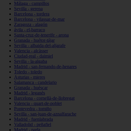
Málaga - campillos
Sevilla - gerena
Barcelona - tordera
Barcelona - vilassar-de-mar
Zaragoza - alagón
ávila - el-barraco
Santa-cruz-de-tenerife - arona
Granada - huétor-tájar
Sevilla - albaida-del-aljarafe
Valencia - alcàsser
Ciudad-real - daimiel
Sevilla - la-algaba
Madrid - san-fernando-de-henares
Toledo - toledo
Asturias - mieres
Salamanca - candelario
Granada - huéscar
Madrid - leganés
Barcelona - cornellà-de-llobregat
Valencia - quart-de-poblet
Pontevedra - tomiño
Sevilla - san-juan-de-aznalfarache
Madrid - fuenlabrada
Valladolid - peñafiel
Madrid - parla