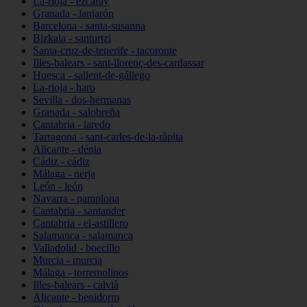
La-rioja - ezcaray
Granada - lanjarón
Barcelona - santa-susanna
Bizkaia - santurtzi
Santa-cruz-de-tenerife - tacoronte
Illes-balears - sant-llorenç-des-cardassar
Huesca - sallent-de-gállego
La-rioja - haro
Sevilla - dos-hermanas
Granada - salobreña
Cantabria - laredo
Tarragona - sant-carles-de-la-ràpita
Alicante - dénia
Cádiz - cádiz
Málaga - nerja
León - león
Navarra - pamplona
Cantabria - santander
Cantabria - el-astillero
Salamanca - salamanca
Valladolid - boecillo
Murcia - murcia
Málaga - torremolinos
Illes-balears - calvià
Alicante - benidorm