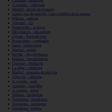
Granada - monachil
A-coruña - culleredo
Madrid - alcalá-de-henares
Santa-cruz-de-tenerife - san-cristóbal-de-la-laguna
Málaga - málaga
Alicante - elx
Pontevedra - o-grove
Illes-balears - ses-salines
Girona - lloret-de-mar
Pontevedra - cambados
álava - eskuernaga
Madrid - getafe
Sevilla - dos-hermanas
Málaga - benalmádena
Ourense - ribadavia
La-rioja - calahorra
Madrid - pozuelo-de-alarcón
Albacete - albacete
A-coruña - sada
Asturias - castrillón
A-coruña - ferrol
Málaga - fuengirola
Tarragona - montblanc
Tarragona - tarragona
Tarragona - tortosa