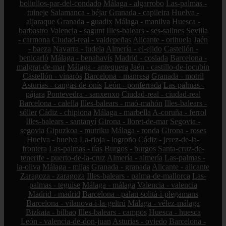
bollullos-par-del-condado
Málaga - algarrobo
Las-palmas -
tuineje
Salamanca - béjar
Granada - capileira
Huelva -
aljaraque
Granada - guadix
Málaga - manilva
Huesca -
barbastro
Valencia - sagunt
Illes-balears - ses-salines
Sevilla
- carmona
Ciudad-real - valdepeñas
Alicante - orihuela
Jaén
- baeza
Navarra - tudela
Almería - el-ejido
Castellón -
benicarló
Málaga - benahavís
Madrid - coslada
Barcelona -
malgrat-de-mar
Málaga - antequera
Jaén - castillo-de-locubín
Castellón - vinaròs
Barcelona - manresa
Granada - motril
Asturias - cangas-de-onís
León - ponferrada
Las-palmas -
pájara
Pontevedra - sanxenxo
Ciudad-real - ciudad-real
Barcelona - calella
Illes-balears - maó-mahón
Illes-balears -
sóller
Cádiz - chipiona
Málaga - marbella
A-coruña - ferrol
Illes-balears - santanyí
Girona - lloret-de-mar
Segovia -
segovia
Gipuzkoa - mutriku
Málaga - ronda
Girona - roses
Huelva - huelva
La-rioja - logroño
Cádiz - jerez-de-la-
frontera
Las-palmas - tías
Burgos - burgos
Santa-cruz-de-
tenerife - puerto-de-la-cruz
Almería - almería
Las-palmas -
la-oliva
Málaga - mijas
Granada - granada
Alicante - alicante
Zaragoza - zaragoza
Illes-balears - palma-de-mallorca
Las-
palmas - teguise
Málaga - málaga
Valencia - valencia
Madrid - madrid
Barcelona - palau-solità-i-plegamans
Barcelona - vilanova-i-la-geltrú
Málaga - vélez-málaga
Bizkaia - bilbao
Illes-balears - campos
Huesca - huesca
León - valencia-de-don-juan
Asturias - oviedo
Barcelona -