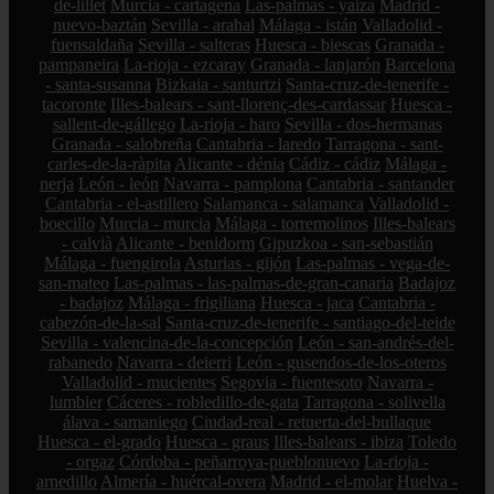
de-lillet
Murcia - cartagena
Las-palmas - yaiza
Madrid -
nuevo-baztán
Sevilla - arahal
Málaga - istán
Valladolid -
fuensaldaña
Sevilla - salteras
Huesca - biescas
Granada -
pampaneira
La-rioja - ezcaray
Granada - lanjarón
Barcelona
- santa-susanna
Bizkaia - santurtzi
Santa-cruz-de-tenerife -
tacoronte
Illes-balears - sant-llorenç-des-cardassar
Huesca -
sallent-de-gállego
La-rioja - haro
Sevilla - dos-hermanas
Granada - salobreña
Cantabria - laredo
Tarragona - sant-
carles-de-la-ràpita
Alicante - dénia
Cádiz - cádiz
Málaga -
nerja
León - león
Navarra - pamplona
Cantabria - santander
Cantabria - el-astillero
Salamanca - salamanca
Valladolid -
boecillo
Murcia - murcia
Málaga - torremolinos
Illes-balears
- calvià
Alicante - benidorm
Gipuzkoa - san-sebastián
Málaga - fuengirola
Asturias - gijón
Las-palmas - vega-de-
san-mateo
Las-palmas - las-palmas-de-gran-canaria
Badajoz
- badajoz
Málaga - frigiliana
Huesca - jaca
Cantabria -
cabezón-de-la-sal
Santa-cruz-de-tenerife - santiago-del-teide
Sevilla - valencina-de-la-concepción
León - san-andrés-del-
rabanedo
Navarra - deierri
León - gusendos-de-los-oteros
Valladolid - mucientes
Segovia - fuentesoto
Navarra -
lumbier
Cáceres - robledillo-de-gata
Tarragona - solivella
álava - samaniego
Ciudad-real - retuerta-del-bullaque
Huesca - el-grado
Huesca - graus
Illes-balears - ibiza
Toledo
- orgaz
Córdoba - peñarroya-pueblonuevo
La-rioja -
arnedillo
Almería - huércal-overa
Madrid - el-molar
Huelva -