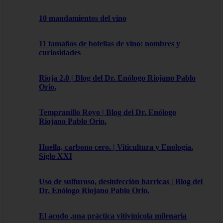
10 mandamientos del vino
11 tamaños de botellas de vino: nombres y
curiosidades
Rioja 2.0 | Blog del Dr. Enólogo Riojano Pablo
Orio.
Tempranillo Royo | Blog del Dr. Enólogo
Riojano Pablo Orio.
Huella, carbono cero. | Viticultura y Enología.
Siglo XXI
Uso de sulfuroso, desinfección barricas | Blog del
Dr. Enólogo Riojano Pablo Orio.
El acodo ,una práctica vitivínicola milenaria