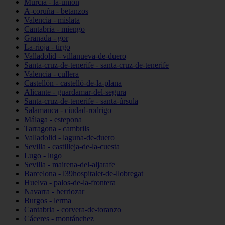
Murcia - la-unión
A-coruña - betanzos
Valencia - mislata
Cantabria - miengo
Granada - gor
La-rioja - tirgo
Valladolid - villanueva-de-duero
Santa-cruz-de-tenerife - santa-cruz-de-tenerife
Valencia - cullera
Castellón - castelló-de-la-plana
Alicante - guardamar-del-segura
Santa-cruz-de-tenerife - santa-úrsula
Salamanca - ciudad-rodrigo
Málaga - estepona
Tarragona - cambrils
Valladolid - laguna-de-duero
Sevilla - castilleja-de-la-cuesta
Lugo - lugo
Sevilla - mairena-del-aljarafe
Barcelona - l39hospitalet-de-llobregat
Huelva - palos-de-la-frontera
Navarra - berriozar
Burgos - lerma
Cantabria - corvera-de-toranzo
Cáceres - montánchez