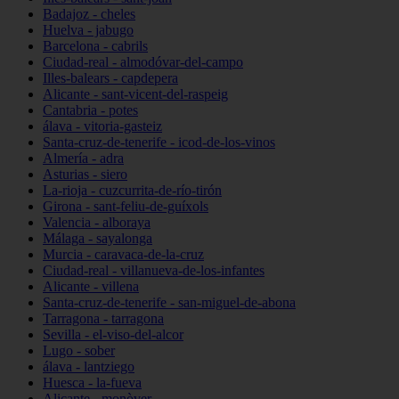
Badajoz - cheles
Huelva - jabugo
Barcelona - cabrils
Ciudad-real - almodóvar-del-campo
Illes-balears - capdepera
Alicante - sant-vicent-del-raspeig
Cantabria - potes
álava - vitoria-gasteiz
Santa-cruz-de-tenerife - icod-de-los-vinos
Almería - adra
Asturias - siero
La-rioja - cuzcurrita-de-río-tirón
Girona - sant-feliu-de-guíxols
Valencia - alboraya
Málaga - sayalonga
Murcia - caravaca-de-la-cruz
Ciudad-real - villanueva-de-los-infantes
Alicante - villena
Santa-cruz-de-tenerife - san-miguel-de-abona
Tarragona - tarragona
Sevilla - el-viso-del-alcor
Lugo - sober
álava - lantziego
Huesca - la-fueva
Alicante - monòver