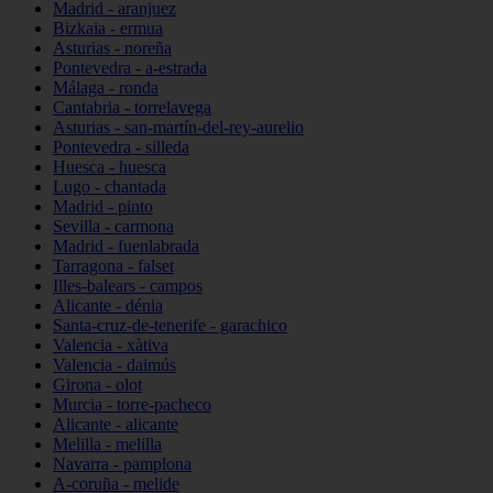
Madrid - aranjuez
Bizkaia - ermua
Asturias - noreña
Pontevedra - a-estrada
Málaga - ronda
Cantabria - torrelavega
Asturias - san-martín-del-rey-aurelio
Pontevedra - silleda
Huesca - huesca
Lugo - chantada
Madrid - pinto
Sevilla - carmona
Madrid - fuenlabrada
Tarragona - falset
Illes-balears - campos
Alicante - dénia
Santa-cruz-de-tenerife - garachico
Valencia - xàtiva
Valencia - daimús
Girona - olot
Murcia - torre-pacheco
Alicante - alicante
Melilla - melilla
Navarra - pamplona
A-coruña - melide