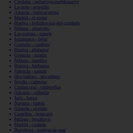
Córdoba - peñarroya-pueblonuevo
La-rioja - arnedillo
Almería - huércal-overa
Madrid - el-molar
Huelva - bollullos-par-del-condado
Málaga - algarrobo
Las-palmas - tuineje
Salamanca - béjar
Granada - capileira
Huelva - aljaraque
Granada - guadix
Málaga - manilva
Huesca - barbastro
Valencia - sagunt
Illes-balears - ses-salines
Sevilla - carmona
Ciudad-real - valdepeñas
Alicante - orihuela
Jaén - baeza
Navarra - tudela
Almería - el-ejido
Castellón - benicarló
Málaga - benahavís
Madrid - coslada
Barcelona - malgrat-de-mar