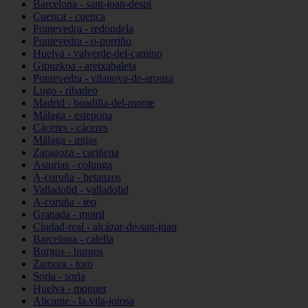
Barcelona - sant-joan-despí
Cuenca - cuenca
Pontevedra - redondela
Pontevedra - o-porriño
Huelva - valverde-del-camino
Gipuzkoa - aretxabaleta
Pontevedra - vilanova-de-arousa
Lugo - ribadeo
Madrid - boadilla-del-monte
Málaga - estepona
Cáceres - cáceres
Málaga - mijas
Zaragoza - cariñena
Asturias - colunga
A-coruña - betanzos
Valladolid - valladolid
A-coruña - teo
Granada - motril
Ciudad-real - alcázar-de-san-juan
Barcelona - calella
Burgos - burgos
Zamora - toro
Soria - soria
Huelva - moguer
Alicante - la-vila-joiosa