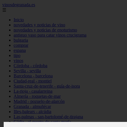
vinosdegranada.es
☰
Inicio
novedades y noticias de vino
novedades y noticias de enoturismo
antiguo vaso para catar vinos crucigrama
bulgaria
comprar
espana
tipo
vinos
Córdoba - córdoba
Sevilla - sevilla
Barcelona - barcelona
Ciudad-real - montiel
Santa-cruz-de-tenerife - guía-de-isora
La-rioja - casalarreina
Almería - roquetas-de-mar
Madrid - pozuelo-de-alarcón
Granada - almuñécar
Illes-balears - alcúdia
Las-palmas - san-bartolomé-de-tirajana
Cádiz - el-puerto-de-santa-maría
Madrid - valdemoro