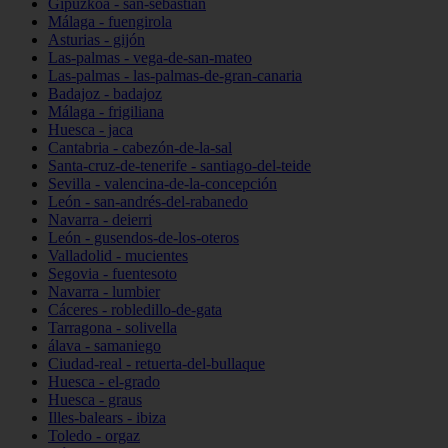
Gipuzkoa - san-sebastián
Málaga - fuengirola
Asturias - gijón
Las-palmas - vega-de-san-mateo
Las-palmas - las-palmas-de-gran-canaria
Badajoz - badajoz
Málaga - frigiliana
Huesca - jaca
Cantabria - cabezón-de-la-sal
Santa-cruz-de-tenerife - santiago-del-teide
Sevilla - valencina-de-la-concepción
León - san-andrés-del-rabanedo
Navarra - deierri
León - gusendos-de-los-oteros
Valladolid - mucientes
Segovia - fuentesoto
Navarra - lumbier
Cáceres - robledillo-de-gata
Tarragona - solivella
álava - samaniego
Ciudad-real - retuerta-del-bullaque
Huesca - el-grado
Huesca - graus
Illes-balears - ibiza
Toledo - orgaz