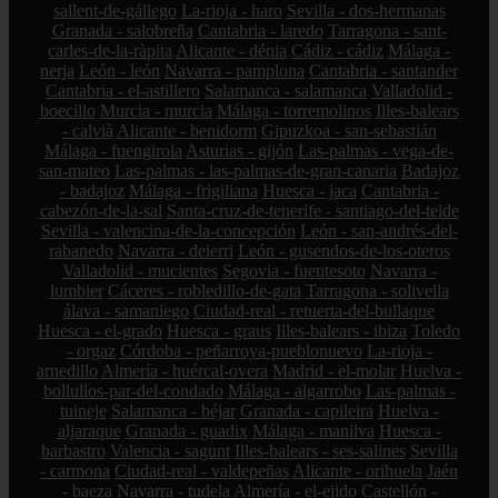
sallent-de-gállego
La-rioja - haro
Sevilla - dos-hermanas
Granada - salobreña
Cantabria - laredo
Tarragona - sant-
carles-de-la-ràpita
Alicante - dénia
Cádiz - cádiz
Málaga -
nerja
León - león
Navarra - pamplona
Cantabria - santander
Cantabria - el-astillero
Salamanca - salamanca
Valladolid -
boecillo
Murcia - murcia
Málaga - torremolinos
Illes-balears
- calvià
Alicante - benidorm
Gipuzkoa - san-sebastián
Málaga - fuengirola
Asturias - gijón
Las-palmas - vega-de-
san-mateo
Las-palmas - las-palmas-de-gran-canaria
Badajoz
- badajoz
Málaga - frigiliana
Huesca - jaca
Cantabria -
cabezón-de-la-sal
Santa-cruz-de-tenerife - santiago-del-teide
Sevilla - valencina-de-la-concepción
León - san-andrés-del-
rabanedo
Navarra - deierri
León - gusendos-de-los-oteros
Valladolid - mucientes
Segovia - fuentesoto
Navarra -
lumbier
Cáceres - robledillo-de-gata
Tarragona - solivella
álava - samaniego
Ciudad-real - retuerta-del-bullaque
Huesca - el-grado
Huesca - graus
Illes-balears - ibiza
Toledo
- orgaz
Córdoba - peñarroya-pueblonuevo
La-rioja -
arnedillo
Almería - huércal-overa
Madrid - el-molar
Huelva -
bollullos-par-del-condado
Málaga - algarrobo
Las-palmas -
tuineje
Salamanca - béjar
Granada - capileira
Huelva -
aljaraque
Granada - guadix
Málaga - manilva
Huesca -
barbastro
Valencia - sagunt
Illes-balears - ses-salines
Sevilla
- carmona
Ciudad-real - valdepeñas
Alicante - orihuela
Jaén
- baeza
Navarra - tudela
Almería - el-ejido
Castellón -