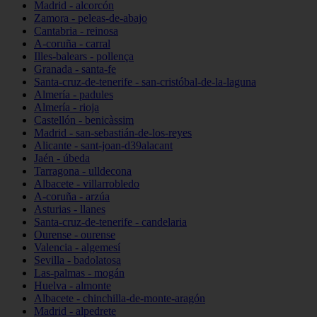
Madrid - alcorcón
Zamora - peleas-de-abajo
Cantabria - reinosa
A-coruña - carral
Illes-balears - pollença
Granada - santa-fe
Santa-cruz-de-tenerife - san-cristóbal-de-la-laguna
Almería - padules
Almería - rioja
Castellón - benicàssim
Madrid - san-sebastián-de-los-reyes
Alicante - sant-joan-d39alacant
Jaén - úbeda
Tarragona - ulldecona
Albacete - villarrobledo
A-coruña - arzúa
Asturias - llanes
Santa-cruz-de-tenerife - candelaria
Ourense - ourense
Valencia - algemesí
Sevilla - badolatosa
Las-palmas - mogán
Huelva - almonte
Albacete - chinchilla-de-monte-aragón
Madrid - alpedrete