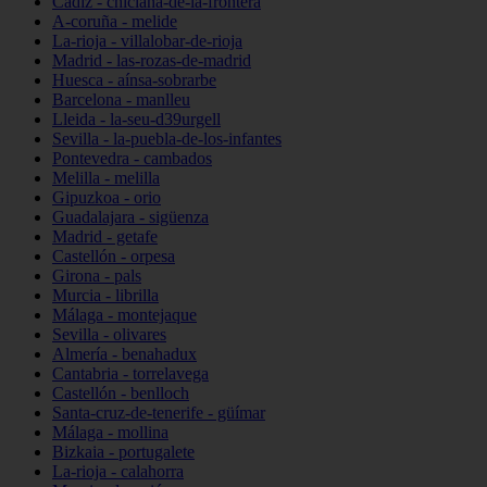
Cádiz - chiclana-de-la-frontera
A-coruña - melide
La-rioja - villalobar-de-rioja
Madrid - las-rozas-de-madrid
Huesca - aínsa-sobrarbe
Barcelona - manlleu
Lleida - la-seu-d39urgell
Sevilla - la-puebla-de-los-infantes
Pontevedra - cambados
Melilla - melilla
Gipuzkoa - orio
Guadalajara - sigüenza
Madrid - getafe
Castellón - orpesa
Girona - pals
Murcia - librilla
Málaga - montejaque
Sevilla - olivares
Almería - benahadux
Cantabria - torrelavega
Castellón - benlloch
Santa-cruz-de-tenerife - güímar
Málaga - mollina
Bizkaia - portugalete
La-rioja - calahorra