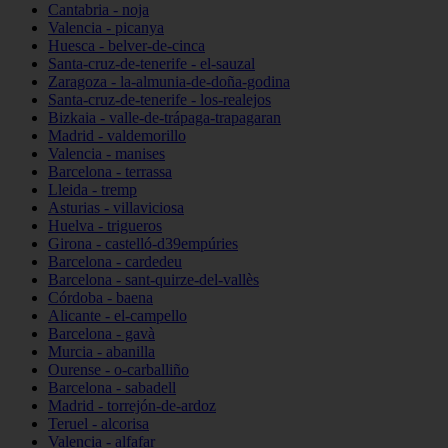
Cantabria - noja
Valencia - picanya
Huesca - belver-de-cinca
Santa-cruz-de-tenerife - el-sauzal
Zaragoza - la-almunia-de-doña-godina
Santa-cruz-de-tenerife - los-realejos
Bizkaia - valle-de-trápaga-trapagaran
Madrid - valdemorillo
Valencia - manises
Barcelona - terrassa
Lleida - tremp
Asturias - villaviciosa
Huelva - trigueros
Girona - castelló-d39empúries
Barcelona - cardedeu
Barcelona - sant-quirze-del-vallès
Córdoba - baena
Alicante - el-campello
Barcelona - gavà
Murcia - abanilla
Ourense - o-carballiño
Barcelona - sabadell
Madrid - torrejón-de-ardoz
Teruel - alcorisa
Valencia - alfafar