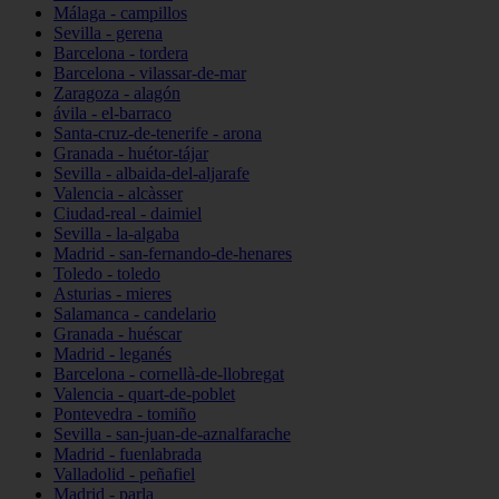
Málaga - campillos
Sevilla - gerena
Barcelona - tordera
Barcelona - vilassar-de-mar
Zaragoza - alagón
ávila - el-barraco
Santa-cruz-de-tenerife - arona
Granada - huétor-tájar
Sevilla - albaida-del-aljarafe
Valencia - alcàsser
Ciudad-real - daimiel
Sevilla - la-algaba
Madrid - san-fernando-de-henares
Toledo - toledo
Asturias - mieres
Salamanca - candelario
Granada - huéscar
Madrid - leganés
Barcelona - cornellà-de-llobregat
Valencia - quart-de-poblet
Pontevedra - tomiño
Sevilla - san-juan-de-aznalfarache
Madrid - fuenlabrada
Valladolid - peñafiel
Madrid - parla