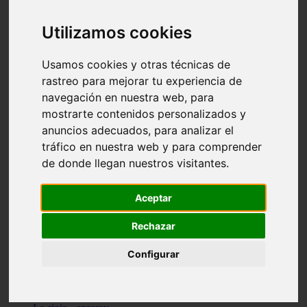
Granada - pulianas
Santa-cruz-de-tenerife - los-llanos-de-aridane
Utilizamos cookies
Cantabria - suances
Sevilla - bormujos
Granada - monachil
Usamos cookies y otras técnicas de
Málaga - júzcar
rastreo para mejorar tu experiencia de
Huesca - isábena
navegación en nuestra web, para
Huesca - alquézar
Huesca - castejón-de-sos
mostrarte contenidos personalizados y
Lleida - alt-àneu
anuncios adecuados, para analizar el
Sevilla - marinaleda
tráfico en nuestra web y para comprender
Córdoba - almedinilla
Navarra - zangoza
de donde llegan nuestros visitantes.
Cantabria - arenas-de-iguña
Barcelona - la-pobla-de-lillet
Murcia - cartagena
Aceptar
Las-palmas - yaiza
Madrid - nuevo-baztán
Rechazar
Sevilla - arahal
Málaga - istán
Configurar
Valladolid - fuensaldaña
Sevilla - salteras
Huesca - biescas
Granada - pampaneira