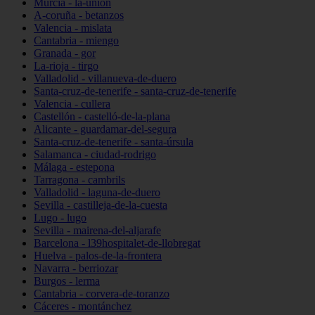
Murcia - la-unión
A-coruña - betanzos
Valencia - mislata
Cantabria - miengo
Granada - gor
La-rioja - tirgo
Valladolid - villanueva-de-duero
Santa-cruz-de-tenerife - santa-cruz-de-tenerife
Valencia - cullera
Castellón - castelló-de-la-plana
Alicante - guardamar-del-segura
Santa-cruz-de-tenerife - santa-úrsula
Salamanca - ciudad-rodrigo
Málaga - estepona
Tarragona - cambrils
Valladolid - laguna-de-duero
Sevilla - castilleja-de-la-cuesta
Lugo - lugo
Sevilla - mairena-del-aljarafe
Barcelona - l39hospitalet-de-llobregat
Huelva - palos-de-la-frontera
Navarra - berriozar
Burgos - lerma
Cantabria - corvera-de-toranzo
Cáceres - montánchez