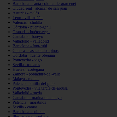
Barcelona - santa-coloma-de-gramenet
Ciudad-real - alcázar-de-san-juan
Asturias - avilés
León - villamañán
Valencia - chulilla
Córdoba - puente-genil
Granada - huétor-vega
Cantabria - bareyo
Valladolid - valladolid
Barcelona - font-rubí
Cuenca - casas-de-los-pinos
Córdoba - fuente-obejuna
Pontevedra - vigo
Sevilla - tomares
Huelva - cortegana
Zamora - pobladura-del-valle
Málaga - monda
Palencia - autilla-del-pino
Pontevedra - vilagarcía-de-arousa
Valladolid - rueda
Cantabria - marina-de-cudeyo
Palencia - moratinos
Sevilla - camas
Barcelona - subirats
Illes-balears - sant-joan