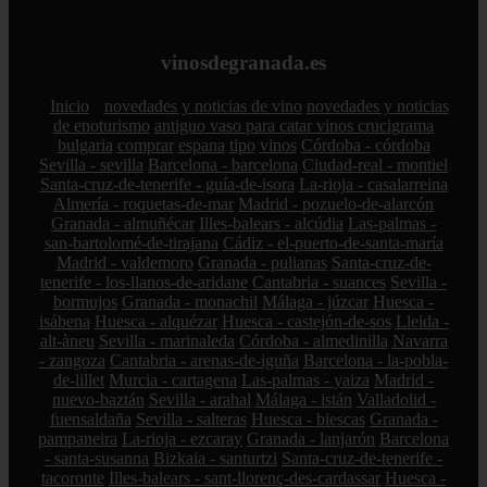
vinosdegranada.es
Inicio
novedades y noticias de vino
novedades y noticias
de enoturismo
antiguo vaso para catar vinos crucigrama
bulgaria
comprar
espana
tipo
vinos
Córdoba - córdoba
Sevilla - sevilla
Barcelona - barcelona
Ciudad-real - montiel
Santa-cruz-de-tenerife - guía-de-isora
La-rioja - casalarreina
Almería - roquetas-de-mar
Madrid - pozuelo-de-alarcón
Granada - almuñécar
Illes-balears - alcúdia
Las-palmas -
san-bartolomé-de-tirajana
Cádiz - el-puerto-de-santa-maría
Madrid - valdemoro
Granada - pulianas
Santa-cruz-de-
tenerife - los-llanos-de-aridane
Cantabria - suances
Sevilla -
bormujos
Granada - monachil
Málaga - júzcar
Huesca -
isábena
Huesca - alquézar
Huesca - castejón-de-sos
Lleida -
alt-àneu
Sevilla - marinaleda
Córdoba - almedinilla
Navarra
- zangoza
Cantabria - arenas-de-iguña
Barcelona - la-pobla-
de-lillet
Murcia - cartagena
Las-palmas - yaiza
Madrid -
nuevo-baztán
Sevilla - arahal
Málaga - istán
Valladolid -
fuensaldaña
Sevilla - salteras
Huesca - biescas
Granada -
pampaneira
La-rioja - ezcaray
Granada - lanjarón
Barcelona
- santa-susanna
Bizkaia - santurtzi
Santa-cruz-de-tenerife -
tacoronte
Illes-balears - sant-llorenç-des-cardassar
Huesca -