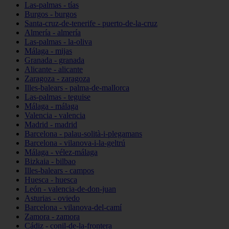
Las-palmas - tías
Burgos - burgos
Santa-cruz-de-tenerife - puerto-de-la-cruz
Almería - almería
Las-palmas - la-oliva
Málaga - mijas
Granada - granada
Alicante - alicante
Zaragoza - zaragoza
Illes-balears - palma-de-mallorca
Las-palmas - teguise
Málaga - málaga
Valencia - valencia
Madrid - madrid
Barcelona - palau-solità-i-plegamans
Barcelona - vilanova-i-la-geltrú
Málaga - vélez-málaga
Bizkaia - bilbao
Illes-balears - campos
Huesca - huesca
León - valencia-de-don-juan
Asturias - oviedo
Barcelona - vilanova-del-camí
Zamora - zamora
Cádiz - conil-de-la-frontera