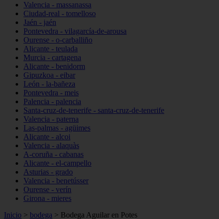
Valencia - massanassa
Ciudad-real - tomelloso
Jaén - jaén
Pontevedra - vilagarcía-de-arousa
Ourense - o-carballiño
Alicante - teulada
Murcia - cartagena
Alicante - benidorm
Gipuzkoa - eibar
León - la-bañeza
Pontevedra - meis
Palencia - palencia
Santa-cruz-de-tenerife - santa-cruz-de-tenerife
Valencia - paterna
Las-palmas - agüimes
Alicante - alcoi
Valencia - alaquàs
A-coruña - cabanas
Alicante - el-campello
Asturias - grado
Valencia - benetússer
Ourense - verín
Girona - mieres
Inicio
>
bodega
>
Bodega Aguilar en Potes