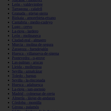
León - valdevimbre
Tarragona - calafell
Granada - güejar-sierra
Bizkaia - amorebieta-etxano
Cantabria - medio-cudeyo
Lugo - cervo
La-rioja - lardero
León - molinaseca
Ciudad-real - almagro
Murcia - molina-de-segura
Zaragoza - fuendejalón
Huesca - villanueva-de-sigena
Pontevedra - o-grove
Las-palmas - arucas
Lleida - mollerussa
Sevilla - aznalcázar
Toledo - bargas
Sevilla - la-rinconada
Huesca - adahuesca
La-rioja - san-asensio
Madrid - colmenar-de-oreja
Almería - láujar-de-andarax
Córdoba - montilla
Girona - palamós