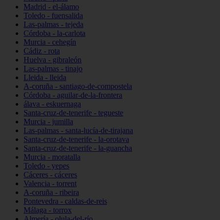
Madrid - el-álamo
Toledo - fuensalida
Las-palmas - tejeda
Córdoba - la-carlota
Murcia - cehegín
Cádiz - rota
Huelva - gibraleón
Las-palmas - tinajo
Lleida - lleida
A-coruña - santiago-de-compostela
Córdoba - aguilar-de-la-frontera
álava - eskuernaga
Santa-cruz-de-tenerife - tegueste
Murcia - jumilla
Las-palmas - santa-lucía-de-tirajana
Santa-cruz-de-tenerife - la-orotava
Santa-cruz-de-tenerife - la-guancha
Murcia - moratalla
Toledo - yepes
Cáceres - cáceres
Valencia - torrent
A-coruña - ribeira
Pontevedra - caldas-de-reis
Málaga - torrox
Almería - olula-del-río