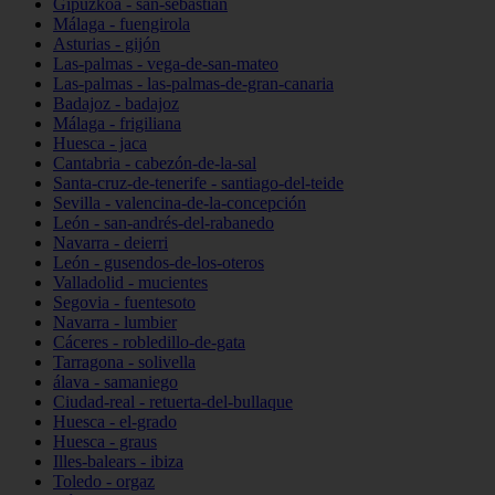
Gipuzkoa - san-sebastián
Málaga - fuengirola
Asturias - gijón
Las-palmas - vega-de-san-mateo
Las-palmas - las-palmas-de-gran-canaria
Badajoz - badajoz
Málaga - frigiliana
Huesca - jaca
Cantabria - cabezón-de-la-sal
Santa-cruz-de-tenerife - santiago-del-teide
Sevilla - valencina-de-la-concepción
León - san-andrés-del-rabanedo
Navarra - deierri
León - gusendos-de-los-oteros
Valladolid - mucientes
Segovia - fuentesoto
Navarra - lumbier
Cáceres - robledillo-de-gata
Tarragona - solivella
álava - samaniego
Ciudad-real - retuerta-del-bullaque
Huesca - el-grado
Huesca - graus
Illes-balears - ibiza
Toledo - orgaz