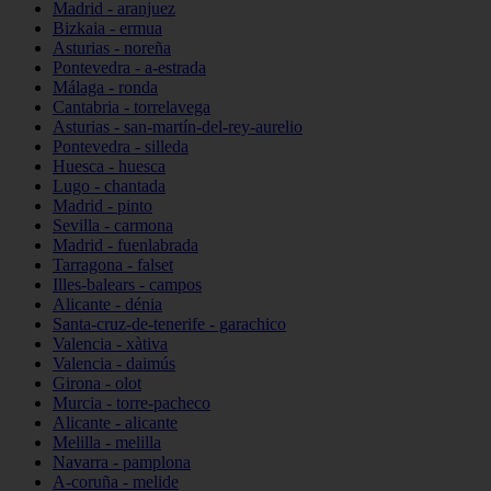
Madrid - aranjuez
Bizkaia - ermua
Asturias - noreña
Pontevedra - a-estrada
Málaga - ronda
Cantabria - torrelavega
Asturias - san-martín-del-rey-aurelio
Pontevedra - silleda
Huesca - huesca
Lugo - chantada
Madrid - pinto
Sevilla - carmona
Madrid - fuenlabrada
Tarragona - falset
Illes-balears - campos
Alicante - dénia
Santa-cruz-de-tenerife - garachico
Valencia - xàtiva
Valencia - daimús
Girona - olot
Murcia - torre-pacheco
Alicante - alicante
Melilla - melilla
Navarra - pamplona
A-coruña - melide