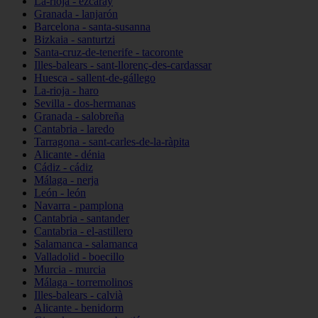
La-rioja - ezcaray
Granada - lanjarón
Barcelona - santa-susanna
Bizkaia - santurtzi
Santa-cruz-de-tenerife - tacoronte
Illes-balears - sant-llorenç-des-cardassar
Huesca - sallent-de-gállego
La-rioja - haro
Sevilla - dos-hermanas
Granada - salobreña
Cantabria - laredo
Tarragona - sant-carles-de-la-ràpita
Alicante - dénia
Cádiz - cádiz
Málaga - nerja
León - león
Navarra - pamplona
Cantabria - santander
Cantabria - el-astillero
Salamanca - salamanca
Valladolid - boecillo
Murcia - murcia
Málaga - torremolinos
Illes-balears - calvià
Alicante - benidorm