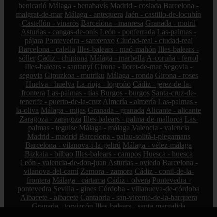
benicarló
Málaga - benahavís
Madrid - coslada
Barcelona -
malgrat-de-mar
Málaga - antequera
Jaén - castillo-de-locubín
Castellón - vinaròs
Barcelona - manresa
Granada - motril
Asturias - cangas-de-onís
León - ponferrada
Las-palmas -
pájara
Pontevedra - sanxenxo
Ciudad-real - ciudad-real
Barcelona - calella
Illes-balears - maó-mahón
Illes-balears -
sóller
Cádiz - chipiona
Málaga - marbella
A-coruña - ferrol
Illes-balears - santanyí
Girona - lloret-de-mar
Segovia -
segovia
Gipuzkoa - mutriku
Málaga - ronda
Girona - roses
Huelva - huelva
La-rioja - logroño
Cádiz - jerez-de-la-
frontera
Las-palmas - tías
Burgos - burgos
Santa-cruz-de-
tenerife - puerto-de-la-cruz
Almería - almería
Las-palmas -
la-oliva
Málaga - mijas
Granada - granada
Alicante - alicante
Zaragoza - zaragoza
Illes-balears - palma-de-mallorca
Las-
palmas - teguise
Málaga - málaga
Valencia - valencia
Madrid - madrid
Barcelona - palau-solità-i-plegamans
Barcelona - vilanova-i-la-geltrú
Málaga - vélez-málaga
Bizkaia - bilbao
Illes-balears - campos
Huesca - huesca
León - valencia-de-don-juan
Asturias - oviedo
Barcelona -
vilanova-del-camí
Zamora - zamora
Cádiz - conil-de-la-
frontera
Málaga - cártama
Cádiz - olvera
Pontevedra -
pontevedra
Sevilla - gines
Córdoba - villanueva-de-córdoba
Albacete - albacete
Cantabria - san-vicente-de-la-barquera
Granada - torvizcón
Illes-balears - santa-margalida
Pontevedra - marín
Zamora - el-perdigón
Bizkaia - sestao