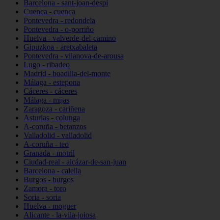
Barcelona - sant-joan-despí
Cuenca - cuenca
Pontevedra - redondela
Pontevedra - o-porriño
Huelva - valverde-del-camino
Gipuzkoa - aretxabaleta
Pontevedra - vilanova-de-arousa
Lugo - ribadeo
Madrid - boadilla-del-monte
Málaga - estepona
Cáceres - cáceres
Málaga - mijas
Zaragoza - cariñena
Asturias - colunga
A-coruña - betanzos
Valladolid - valladolid
A-coruña - teo
Granada - motril
Ciudad-real - alcázar-de-san-juan
Barcelona - calella
Burgos - burgos
Zamora - toro
Soria - soria
Huelva - moguer
Alicante - la-vila-joiosa