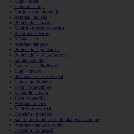
Lugo - sober
Cantabria - noja
Córdoba - puente-genil
Asturias - laviana
Pontevedra - marín
Madrid - torrejón-de-ardoz
A-coruña - oleiros
Málaga - nerja
Asturias - langreo
Pontevedra - ponteareas
Pontevedra - a-illa-de-arousa
Sevilla - sevilla
Navarra - estella-lizarra
Lugo - viveiro
Illes-balears - es-mercadal
Lugo - mondoñedo
León - valdevimbre
Valladolid - rueda
álava - laguardia
Asturias - mieres
Madrid - el-escorial
Castellón - moncofa
Santa-cruz-de-tenerife - los-llanos-de-aridane
Asturias - cangas-de-onís
Castellón - benicarló