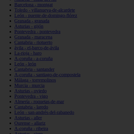
Barcelona - montgat
Toledo - villanueva-de-alcardete
León - puente-de-domingo-flórez
Granada - granada
Asturias - gijón
Pontevedra - pontevedra
Granada - maracena
Cantabria - riotuerto
ávila - el-barco-de-ávila
La-rioja - haro
A-coruña - a-coruña
León - león
Cantabria - santander
A-coruña - santiago-de-compostela
Málaga - torremolinos
Murcia - murcia
Asturias - oviedo
Pontevedra - vigo
Almería - roquetas-de-mar
Cantabria - laredo
León - san-andrés-del-rabanedo
Asturias - aller
Ourense - allariz
A-coruña - ribeira
Asturias - siero