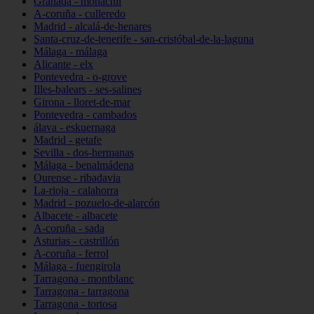
Granada - monachil
A-coruña - culleredo
Madrid - alcalá-de-henares
Santa-cruz-de-tenerife - san-cristóbal-de-la-laguna
Málaga - málaga
Alicante - elx
Pontevedra - o-grove
Illes-balears - ses-salines
Girona - lloret-de-mar
Pontevedra - cambados
álava - eskuernaga
Madrid - getafe
Sevilla - dos-hermanas
Málaga - benalmádena
Ourense - ribadavia
La-rioja - calahorra
Madrid - pozuelo-de-alarcón
Albacete - albacete
A-coruña - sada
Asturias - castrillón
A-coruña - ferrol
Málaga - fuengirola
Tarragona - montblanc
Tarragona - tarragona
Tarragona - tortosa