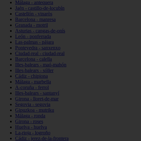
Málaga - antequera
Jaén - castillo-de-locubín
Castellón - vinaròs
Barcelona - manresa
Granada - motril
Asturias - cangas-de-onís
León - ponferrada
Las-palmas - pájara
Pontevedra - sanxenxo
Ciudad-real - ciudad-real
Barcelona - calella
Illes-balears - maó-mahón
Illes-balears - sóller
Cádiz - chipiona
Málaga - marbella
A-coruña - ferrol
Illes-balears - santanyí
Girona - lloret-de-mar
Segovia - segovia
Gipuzkoa - mutriku
Málaga - ronda
Girona - roses
Huelva - huelva
La-rioja - logroño
Cádiz - jerez-de-la-frontera