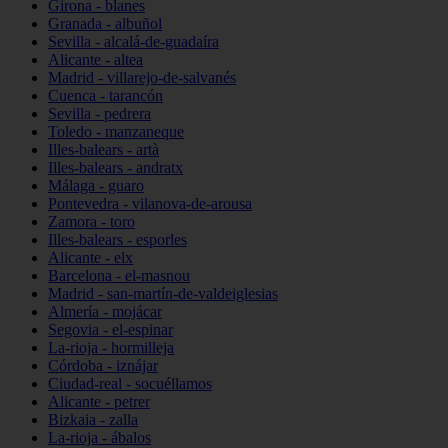
Girona - blanes
Granada - albuñol
Sevilla - alcalá-de-guadaíra
Alicante - altea
Madrid - villarejo-de-salvanés
Cuenca - tarancón
Sevilla - pedrera
Toledo - manzaneque
Illes-balears - artà
Illes-balears - andratx
Málaga - guaro
Pontevedra - vilanova-de-arousa
Zamora - toro
Illes-balears - esporles
Alicante - elx
Barcelona - el-masnou
Madrid - san-martín-de-valdeiglesias
Almería - mojácar
Segovia - el-espinar
La-rioja - hormilleja
Córdoba - iznájar
Ciudad-real - socuéllamos
Alicante - petrer
Bizkaia - zalla
La-rioja - ábalos