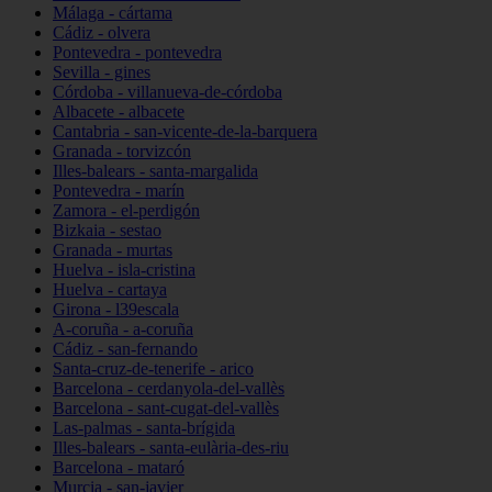
Málaga - cártama
Cádiz - olvera
Pontevedra - pontevedra
Sevilla - gines
Córdoba - villanueva-de-córdoba
Albacete - albacete
Cantabria - san-vicente-de-la-barquera
Granada - torvizcón
Illes-balears - santa-margalida
Pontevedra - marín
Zamora - el-perdigón
Bizkaia - sestao
Granada - murtas
Huelva - isla-cristina
Huelva - cartaya
Girona - l39escala
A-coruña - a-coruña
Cádiz - san-fernando
Santa-cruz-de-tenerife - arico
Barcelona - cerdanyola-del-vallès
Barcelona - sant-cugat-del-vallès
Las-palmas - santa-brígida
Illes-balears - santa-eulària-des-riu
Barcelona - mataró
Murcia - san-javier