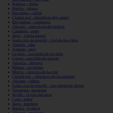
Badajoz - cheles
Huelva - jabugo
Barcelona - cabrils
Ciudad-real - almodóvar-del-campo
Illes-balears - capdepera
Alicante - sant-vicent-del-raspeig
Cantabria - potes
álava - vitoria-gasteiz
Santa-cruz-de-tenerife - icod-de-los-vinos
Almería - adra
Asturias - siero
La-rioja - cuzcurrita-de-río-tirón
Girona - sant-feliu-de-guíxols
Valencia - alboraya
Málaga - sayalonga
Murcia - caravaca-de-la-cruz
Ciudad-real - villanueva-de-los-infantes
Alicante - villena
Santa-cruz-de-tenerife - san-miguel-de-abona
Tarragona - tarragona
Sevilla - el-viso-del-alcor
Lugo - sober
álava - lantziego
Huesca - la-fueva
Alicante - monòver