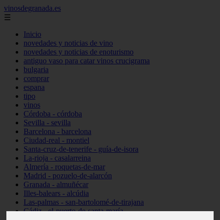
vinosdegranada.es
☰
Inicio
novedades y noticias de vino
novedades y noticias de enoturismo
antiguo vaso para catar vinos crucigrama
bulgaria
comprar
espana
tipo
vinos
Córdoba - córdoba
Sevilla - sevilla
Barcelona - barcelona
Ciudad-real - montiel
Santa-cruz-de-tenerife - guía-de-isora
La-rioja - casalarreina
Almería - roquetas-de-mar
Madrid - pozuelo-de-alarcón
Granada - almuñécar
Illes-balears - alcúdia
Las-palmas - san-bartolomé-de-tirajana
Cádiz - el-puerto-de-santa-maría
Madrid - valdemoro