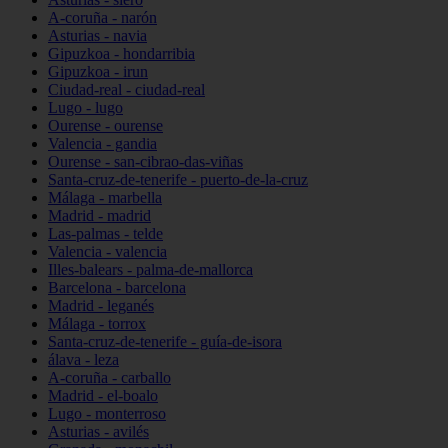
A-coruña - narón
Asturias - navia
Gipuzkoa - hondarribia
Gipuzkoa - irun
Ciudad-real - ciudad-real
Lugo - lugo
Ourense - ourense
Valencia - gandia
Ourense - san-cibrao-das-viñas
Santa-cruz-de-tenerife - puerto-de-la-cruz
Málaga - marbella
Madrid - madrid
Las-palmas - telde
Valencia - valencia
Illes-balears - palma-de-mallorca
Barcelona - barcelona
Madrid - leganés
Málaga - torrox
Santa-cruz-de-tenerife - guía-de-isora
álava - leza
A-coruña - carballo
Madrid - el-boalo
Lugo - monterroso
Asturias - avilés