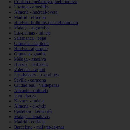
Córdoba - peñarroya-pueblonuevo
La-rioja - arnedillo
Almería - huércal-overa
Madrid - el-molar
Huelva - bollullos-par-del-condado
Málaga - algarrobo
Las-palmas - tuineje
Salamanca - béjar
Granada - capileira
Huelva - aljaraque
Granada - guadix
Málaga - manilva
Huesca - barbastro
Valencia - sagunt
Illes-balears - ses-salines
Sevilla - carmona
Ciudad-real - valdepeñas
Alicante - orihuela
Jaén - baeza
Navarra - tudela
Almería - el-ejido
Castellón - benicarló
Málaga - benahavís
Madrid - coslada
Barcelona - malgrat-de-mar