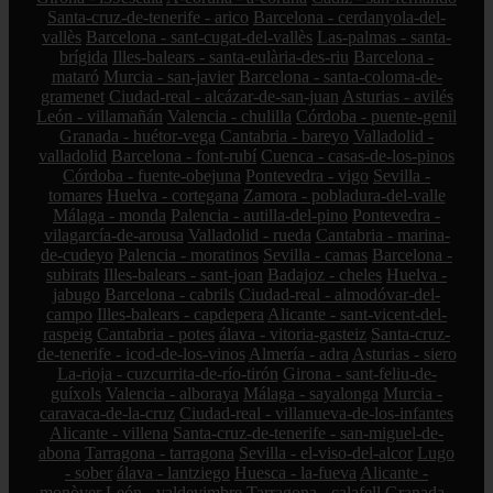
Santa-cruz-de-tenerife - arico
Barcelona - cerdanyola-del-
vallès
Barcelona - sant-cugat-del-vallès
Las-palmas - santa-
brígida
Illes-balears - santa-eulària-des-riu
Barcelona -
mataró
Murcia - san-javier
Barcelona - santa-coloma-de-
gramenet
Ciudad-real - alcázar-de-san-juan
Asturias - avilés
León - villamañán
Valencia - chulilla
Córdoba - puente-genil
Granada - huétor-vega
Cantabria - bareyo
Valladolid -
valladolid
Barcelona - font-rubí
Cuenca - casas-de-los-pinos
Córdoba - fuente-obejuna
Pontevedra - vigo
Sevilla -
tomares
Huelva - cortegana
Zamora - pobladura-del-valle
Málaga - monda
Palencia - autilla-del-pino
Pontevedra -
vilagarcía-de-arousa
Valladolid - rueda
Cantabria - marina-
de-cudeyo
Palencia - moratinos
Sevilla - camas
Barcelona -
subirats
Illes-balears - sant-joan
Badajoz - cheles
Huelva -
jabugo
Barcelona - cabrils
Ciudad-real - almodóvar-del-
campo
Illes-balears - capdepera
Alicante - sant-vicent-del-
raspeig
Cantabria - potes
álava - vitoria-gasteiz
Santa-cruz-
de-tenerife - icod-de-los-vinos
Almería - adra
Asturias - siero
La-rioja - cuzcurrita-de-río-tirón
Girona - sant-feliu-de-
guíxols
Valencia - alboraya
Málaga - sayalonga
Murcia -
caravaca-de-la-cruz
Ciudad-real - villanueva-de-los-infantes
Alicante - villena
Santa-cruz-de-tenerife - san-miguel-de-
abona
Tarragona - tarragona
Sevilla - el-viso-del-alcor
Lugo
- sober
álava - lantziego
Huesca - la-fueva
Alicante -
monòver
León - valdevimbre
Tarragona - calafell
Granada -