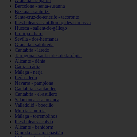
Granada - lanjarón
Barcelona - santa-susanna
Bizkaia - santurtzi
Santa-cruz-de-tenerife - tacoronte
Illes-balears - sant-llorenç-des-cardassar
Huesca - sallent-de-gállego
La-rioja - haro
Sevilla - dos-hermanas
Granada - salobreña
Cantabria - laredo
Tarragona - sant-carles-de-la-ràpita
Alicante - dénia
Cádiz - cádiz
Málaga - nerja
León - león
Navarra - pamplona
Cantabria - santander
Cantabria - el-astillero
Salamanca - salamanca
Valladolid - boecillo
Murcia - murcia
Málaga - torremolinos
Illes-balears - calvià
Alicante - benidorm
Gipuzkoa - san-sebastián