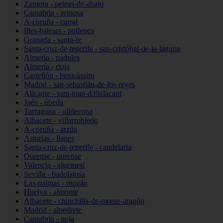
Zamora - peleas-de-abajo
Cantabria - reinosa
A-coruña - carral
Illes-balears - pollença
Granada - santa-fe
Santa-cruz-de-tenerife - san-cristóbal-de-la-laguna
Almería - padules
Almería - rioja
Castellón - benicàssim
Madrid - san-sebastián-de-los-reyes
Alicante - sant-joan-d39alacant
Jaén - úbeda
Tarragona - ulldecona
Albacete - villarrobledo
A-coruña - arzúa
Asturias - llanes
Santa-cruz-de-tenerife - candelaria
Ourense - ourense
Valencia - algemesí
Sevilla - badolatosa
Las-palmas - mogán
Huelva - almonte
Albacete - chinchilla-de-monte-aragón
Madrid - alpedrete
Cantabria - noja