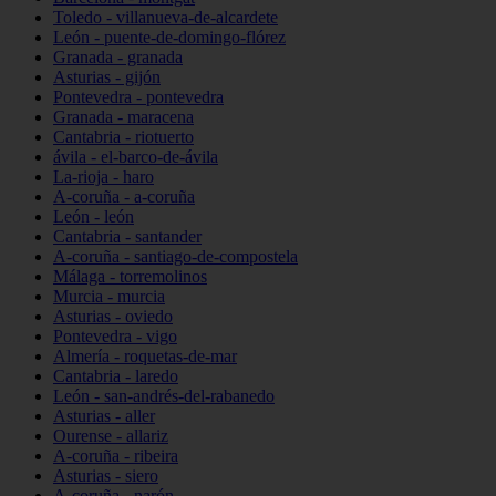
Toledo - villanueva-de-alcardete
León - puente-de-domingo-flórez
Granada - granada
Asturias - gijón
Pontevedra - pontevedra
Granada - maracena
Cantabria - riotuerto
ávila - el-barco-de-ávila
La-rioja - haro
A-coruña - a-coruña
León - león
Cantabria - santander
A-coruña - santiago-de-compostela
Málaga - torremolinos
Murcia - murcia
Asturias - oviedo
Pontevedra - vigo
Almería - roquetas-de-mar
Cantabria - laredo
León - san-andrés-del-rabanedo
Asturias - aller
Ourense - allariz
A-coruña - ribeira
Asturias - siero
A-coruña - narón