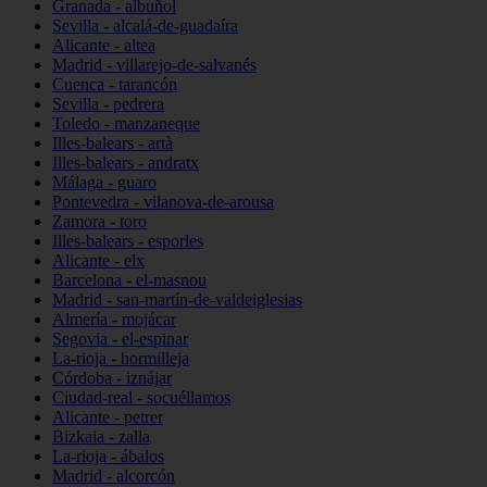
Granada - albuñol
Sevilla - alcalá-de-guadaíra
Alicante - altea
Madrid - villarejo-de-salvanés
Cuenca - tarancón
Sevilla - pedrera
Toledo - manzaneque
Illes-balears - artà
Illes-balears - andratx
Málaga - guaro
Pontevedra - vilanova-de-arousa
Zamora - toro
Illes-balears - esporles
Alicante - elx
Barcelona - el-masnou
Madrid - san-martín-de-valdeiglesias
Almería - mojácar
Segovia - el-espinar
La-rioja - hormilleja
Córdoba - iznájar
Ciudad-real - socuéllamos
Alicante - petrer
Bizkaia - zalla
La-rioja - ábalos
Madrid - alcorcón