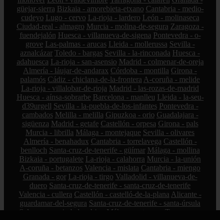
güejar-sierra
Bizkaia - amorebieta-etxano
Cantabria - medio-
cudeyo
Lugo - cervo
La-rioja - lardero
León - molinaseca
Ciudad-real - almagro
Murcia - molina-de-segura
Zaragoza -
fuendejalón
Huesca - villanueva-de-sigena
Pontevedra - o-
grove
Las-palmas - arucas
Lleida - mollerussa
Sevilla -
aznalcázar
Toledo - bargas
Sevilla - la-rinconada
Huesca -
adahuesca
La-rioja - san-asensio
Madrid - colmenar-de-oreja
Almería - láujar-de-andarax
Córdoba - montilla
Girona -
palamós
Cádiz - chiclana-de-la-frontera
A-coruña - melide
La-rioja - villalobar-de-rioja
Madrid - las-rozas-de-madrid
Huesca - aínsa-sobrarbe
Barcelona - manlleu
Lleida - la-seu-
d39urgell
Sevilla - la-puebla-de-los-infantes
Pontevedra -
cambados
Melilla - melilla
Gipuzkoa - orio
Guadalajara -
sigüenza
Madrid - getafe
Castellón - orpesa
Girona - pals
Murcia - librilla
Málaga - montejaque
Sevilla - olivares
Almería - benahadux
Cantabria - torrelavega
Castellón -
benlloch
Santa-cruz-de-tenerife - güímar
Málaga - mollina
Bizkaia - portugalete
La-rioja - calahorra
Murcia - la-unión
A-coruña - betanzos
Valencia - mislata
Cantabria - miengo
Granada - gor
La-rioja - tirgo
Valladolid - villanueva-de-
duero
Santa-cruz-de-tenerife - santa-cruz-de-tenerife
Valencia - cullera
Castellón - castelló-de-la-plana
Alicante -
guardamar-del-segura
Santa-cruz-de-tenerife - santa-úrsula
Salamanca - ciudad-rodrigo
Málaga - estepona
Tarragona -