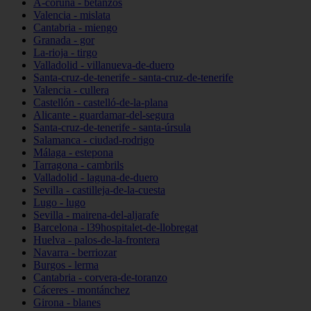
A-coruña - betanzos
Valencia - mislata
Cantabria - miengo
Granada - gor
La-rioja - tirgo
Valladolid - villanueva-de-duero
Santa-cruz-de-tenerife - santa-cruz-de-tenerife
Valencia - cullera
Castellón - castelló-de-la-plana
Alicante - guardamar-del-segura
Santa-cruz-de-tenerife - santa-úrsula
Salamanca - ciudad-rodrigo
Málaga - estepona
Tarragona - cambrils
Valladolid - laguna-de-duero
Sevilla - castilleja-de-la-cuesta
Lugo - lugo
Sevilla - mairena-del-aljarafe
Barcelona - l39hospitalet-de-llobregat
Huelva - palos-de-la-frontera
Navarra - berriozar
Burgos - lerma
Cantabria - corvera-de-toranzo
Cáceres - montánchez
Girona - blanes