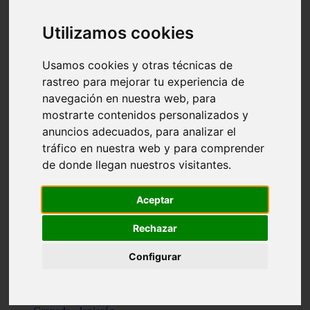
Santa-cruz-de-tenerife - los-llanos-de-aridane
Cantabria - suances
Utilizamos cookies
Sevilla - bormujos
Granada - monachil
Málaga - júzcar
Usamos cookies y otras técnicas de
Huesca - isábena
rastreo para mejorar tu experiencia de
Huesca - alquézar
navegación en nuestra web, para
Huesca - castejón-de-sos
Lleida - alt-àneu
mostrarte contenidos personalizados y
Sevilla - marinaleda
anuncios adecuados, para analizar el
Córdoba - almedinilla
tráfico en nuestra web y para comprender
Navarra - zangoza
Cantabria - arenas-de-iguña
de donde llegan nuestros visitantes.
Barcelona - la-pobla-de-lillet
Murcia - cartagena
Las-palmas - yaiza
Aceptar
Madrid - nuevo-baztán
Sevilla - arahal
Rechazar
Málaga - istán
Valladolid - fuensaldaña
Configurar
Sevilla - salteras
Huesca - biescas
Granada - pampaneira
La-rioja - ezcaray