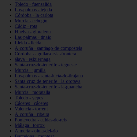
Toledo - fuensalida
Las-palmas - tejeda
Córdoba - la-carlota
Murcia - cehegín
Cádiz - rota
Huelva - gibraleón
Las-palmas - tinajo
Lleida - lleida
A-coruña - santiago-de-compostela
Córdoba - aguilar-de-la-frontera
álava - eskuernaga
Santa-cruz-de-tenerife - tegueste
Murcia - jumilla
Las-palmas - santa-lucía-de-tirajana
Santa-cruz-de-tenerife - la-orotava
Santa-cruz-de-tenerife - la-guancha
Murcia - moratalla
Toledo - yepes
Cáceres - cáceres
Valencia - torrent
A-coruña - ribeira
Pontevedra - caldas-de-reis
Málaga - torrox
Almería - olula-del-río
Barcelona - montgat