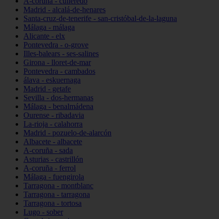
A-coruña - culleredo
Madrid - alcalá-de-henares
Santa-cruz-de-tenerife - san-cristóbal-de-la-laguna
Málaga - málaga
Alicante - elx
Pontevedra - o-grove
Illes-balears - ses-salines
Girona - lloret-de-mar
Pontevedra - cambados
álava - eskuernaga
Madrid - getafe
Sevilla - dos-hermanas
Málaga - benalmádena
Ourense - ribadavia
La-rioja - calahorra
Madrid - pozuelo-de-alarcón
Albacete - albacete
A-coruña - sada
Asturias - castrillón
A-coruña - ferrol
Málaga - fuengirola
Tarragona - montblanc
Tarragona - tarragona
Tarragona - tortosa
Lugo - sober