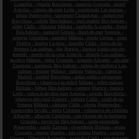
Castellón - vinaròs
Barcelona - manresa
Granada - motril
Asturias - cangas-de-onís
León - ponferrada
Las-palmas -
pájara
Pontevedra - sanxenxo
Ciudad-real - ciudad-real
Barcelona - calella
Illes-balears - maó-mahón
Illes-balears -
sóller
Cádiz - chipiona
Málaga - marbella
A-coruña - ferrol
Illes-balears - santanyí
Girona - lloret-de-mar
Segovia -
segovia
Gipuzkoa - mutriku
Málaga - ronda
Girona - roses
Huelva - huelva
La-rioja - logroño
Cádiz - jerez-de-la-
frontera
Las-palmas - tías
Burgos - burgos
Santa-cruz-de-
tenerife - puerto-de-la-cruz
Almería - almería
Las-palmas -
la-oliva
Málaga - mijas
Granada - granada
Alicante - alicante
Zaragoza - zaragoza
Illes-balears - palma-de-mallorca
Las-
palmas - teguise
Málaga - málaga
Valencia - valencia
Madrid - madrid
Barcelona - palau-solità-i-plegamans
Barcelona - vilanova-i-la-geltrú
Málaga - vélez-málaga
Bizkaia - bilbao
Illes-balears - campos
Huesca - huesca
León - valencia-de-don-juan
Asturias - oviedo
Barcelona -
vilanova-del-camí
Zamora - zamora
Cádiz - conil-de-la-
frontera
Málaga - cártama
Cádiz - olvera
Pontevedra -
pontevedra
Sevilla - gines
Córdoba - villanueva-de-córdoba
Albacete - albacete
Cantabria - san-vicente-de-la-barquera
Granada - torvizcón
Illes-balears - santa-margalida
Pontevedra - marín
Zamora - el-perdigón
Bizkaia - sestao
Granada - murtas
Huelva - isla-cristina
Huelva - cartaya
Girona - l39escala
A-coruña - a-coruña
Cádiz - san-fernando