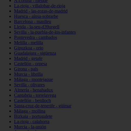
A-coruña - melide
La-rioja - villalobar-de-rioja
Madrid - las-rozas-de-madrid
Huesca - aínsa-sobrarbe
Barcelona - manlleu
Lleida - la-seu-d39urgell
Sevilla - la-puebla-de-los-infantes
Pontevedra - cambados
Melilla - melilla
Gipuzkoa - orio
Guadalajara - sigüenza
Madrid - getafe
Castellón - orpesa
Girona - pals
Murcia - librilla
Málaga - montejaque
Sevilla - olivares
Almería - benahadux
Cantabria - torrelavega
Castellón - benlloch
Santa-cruz-de-tenerife - güímar
Málaga - mollina
Bizkaia - portugalete
La-rioja - calahorra
Murcia - la-unión