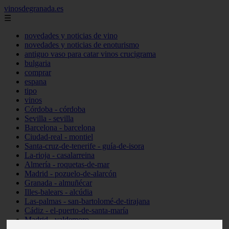
vinosdegranada.es
☰
novedades y noticias de vino
novedades y noticias de enoturismo
antiguo vaso para catar vinos crucigrama
bulgaria
comprar
espana
tipo
vinos
Córdoba - córdoba
Sevilla - sevilla
Barcelona - barcelona
Ciudad-real - montiel
Santa-cruz-de-tenerife - guía-de-isora
La-rioja - casalarreina
Almería - roquetas-de-mar
Madrid - pozuelo-de-alarcón
Granada - almuñécar
Illes-balears - alcúdia
Las-palmas - san-bartolomé-de-tirajana
Cádiz - el-puerto-de-santa-maría
Madrid - valdemoro
Granada - pulianas