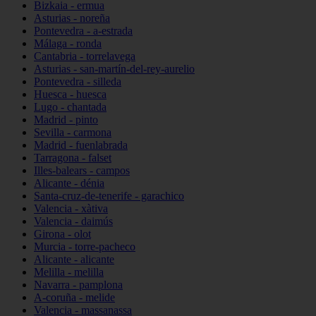
Bizkaia - ermua
Asturias - noreña
Pontevedra - a-estrada
Málaga - ronda
Cantabria - torrelavega
Asturias - san-martín-del-rey-aurelio
Pontevedra - silleda
Huesca - huesca
Lugo - chantada
Madrid - pinto
Sevilla - carmona
Madrid - fuenlabrada
Tarragona - falset
Illes-balears - campos
Alicante - dénia
Santa-cruz-de-tenerife - garachico
Valencia - xàtiva
Valencia - daimús
Girona - olot
Murcia - torre-pacheco
Alicante - alicante
Melilla - melilla
Navarra - pamplona
A-coruña - melide
Valencia - massanassa