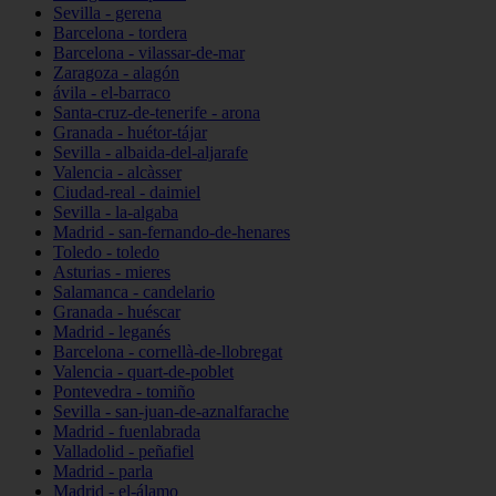
Sevilla - gerena
Barcelona - tordera
Barcelona - vilassar-de-mar
Zaragoza - alagón
ávila - el-barraco
Santa-cruz-de-tenerife - arona
Granada - huétor-tájar
Sevilla - albaida-del-aljarafe
Valencia - alcàsser
Ciudad-real - daimiel
Sevilla - la-algaba
Madrid - san-fernando-de-henares
Toledo - toledo
Asturias - mieres
Salamanca - candelario
Granada - huéscar
Madrid - leganés
Barcelona - cornellà-de-llobregat
Valencia - quart-de-poblet
Pontevedra - tomiño
Sevilla - san-juan-de-aznalfarache
Madrid - fuenlabrada
Valladolid - peñafiel
Madrid - parla
Madrid - el-álamo