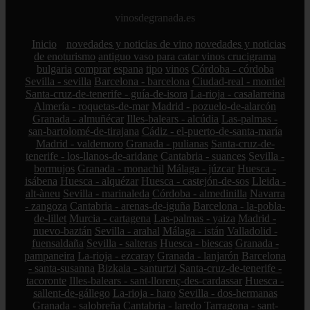
vinosdegranada.es
Inicio
novedades y noticias de vino
novedades y noticias
de enoturismo
antiguo vaso para catar vinos crucigrama
bulgaria
comprar
espana
tipo
vinos
Córdoba - córdoba
Sevilla - sevilla
Barcelona - barcelona
Ciudad-real - montiel
Santa-cruz-de-tenerife - guía-de-isora
La-rioja - casalarreina
Almería - roquetas-de-mar
Madrid - pozuelo-de-alarcón
Granada - almuñécar
Illes-balears - alcúdia
Las-palmas -
san-bartolomé-de-tirajana
Cádiz - el-puerto-de-santa-maría
Madrid - valdemoro
Granada - pulianas
Santa-cruz-de-
tenerife - los-llanos-de-aridane
Cantabria - suances
Sevilla -
bormujos
Granada - monachil
Málaga - júzcar
Huesca -
isábena
Huesca - alquézar
Huesca - castejón-de-sos
Lleida -
alt-àneu
Sevilla - marinaleda
Córdoba - almedinilla
Navarra
- zangoza
Cantabria - arenas-de-iguña
Barcelona - la-pobla-
de-lillet
Murcia - cartagena
Las-palmas - yaiza
Madrid -
nuevo-baztán
Sevilla - arahal
Málaga - istán
Valladolid -
fuensaldaña
Sevilla - salteras
Huesca - biescas
Granada -
pampaneira
La-rioja - ezcaray
Granada - lanjarón
Barcelona
- santa-susanna
Bizkaia - santurtzi
Santa-cruz-de-tenerife -
tacoronte
Illes-balears - sant-llorenç-des-cardassar
Huesca -
sallent-de-gállego
La-rioja - haro
Sevilla - dos-hermanas
Granada - salobreña
Cantabria - laredo
Tarragona - sant-