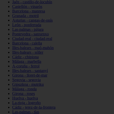
Jaén - castillo-de-locubín
Castellón - vinaròs
Barcelona - manresa
Granada - motril
Asturias - cangas-de-onís
León - ponferrada
Las-palmas - pájara
Pontevedra - sanxenxo
Ciudad-real - ciudad-real
Barcelona - calella
Illes-balears - maó-mahón
Illes-balears - sóller
Cádiz - chipiona
Málaga - marbella
A-coruña - ferrol
Illes-balears - santanyí
Girona - lloret-de-mar
Segovia - segovia
Gipuzkoa - mutriku
Málaga - ronda
Girona - roses
Huelva - huelva
La-rioja - logroño
Cádiz - jerez-de-la-frontera
Las-palmas - tías