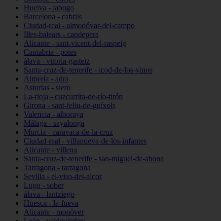
Huelva - jabugo
Barcelona - cabrils
Ciudad-real - almodóvar-del-campo
Illes-balears - capdepera
Alicante - sant-vicent-del-raspeig
Cantabria - potes
álava - vitoria-gasteiz
Santa-cruz-de-tenerife - icod-de-los-vinos
Almería - adra
Asturias - siero
La-rioja - cuzcurrita-de-río-tirón
Girona - sant-feliu-de-guíxols
Valencia - alboraya
Málaga - sayalonga
Murcia - caravaca-de-la-cruz
Ciudad-real - villanueva-de-los-infantes
Alicante - villena
Santa-cruz-de-tenerife - san-miguel-de-abona
Tarragona - tarragona
Sevilla - el-viso-del-alcor
Lugo - sober
álava - lantziego
Huesca - la-fueva
Alicante - monòver
León - valdevimbre