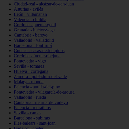
Ciudad-real - alcázar-de-san-juan
Asturias - avilés
León - villamañán
Valencia - chulilla
Córdoba - puente-genil
Granada - huétor-vega
Cantabria - bareyo
Valladolid - valladolid
Barcelona - font-rubí
Cuenca - casas-de-los-pinos
Córdoba - fuente-obejuna
Pontevedra - vigo
Sevilla - tomares
Huelva - cortegana
Zamora - pobladura-del-valle
Málaga - monda
Palencia - autilla-del-pino
Pontevedra - vilagarcía-de-arousa
Valladolid - rueda
Cantabria - marina-de-cudeyo
Palencia - moratinos
Sevilla - camas
Barcelona - subirats
Illes-balears - sant-joan
Badajoz - cheles