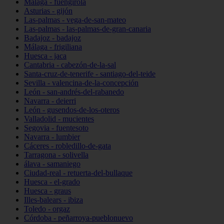
Málaga - fuengirola
Asturias - gijón
Las-palmas - vega-de-san-mateo
Las-palmas - las-palmas-de-gran-canaria
Badajoz - badajoz
Málaga - frigiliana
Huesca - jaca
Cantabria - cabezón-de-la-sal
Santa-cruz-de-tenerife - santiago-del-teide
Sevilla - valencina-de-la-concepción
León - san-andrés-del-rabanedo
Navarra - deierri
León - gusendos-de-los-oteros
Valladolid - mucientes
Segovia - fuentesoto
Navarra - lumbier
Cáceres - robledillo-de-gata
Tarragona - solivella
álava - samaniego
Ciudad-real - retuerta-del-bullaque
Huesca - el-grado
Huesca - graus
Illes-balears - ibiza
Toledo - orgaz
Córdoba - peñarroya-pueblonuevo