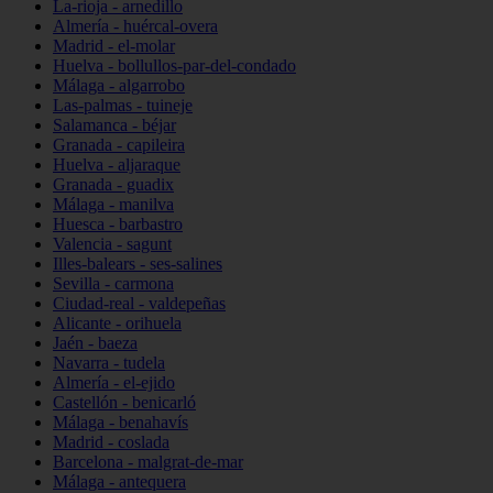
La-rioja - arnedillo
Almería - huércal-overa
Madrid - el-molar
Huelva - bollullos-par-del-condado
Málaga - algarrobo
Las-palmas - tuineje
Salamanca - béjar
Granada - capileira
Huelva - aljaraque
Granada - guadix
Málaga - manilva
Huesca - barbastro
Valencia - sagunt
Illes-balears - ses-salines
Sevilla - carmona
Ciudad-real - valdepeñas
Alicante - orihuela
Jaén - baeza
Navarra - tudela
Almería - el-ejido
Castellón - benicarló
Málaga - benahavís
Madrid - coslada
Barcelona - malgrat-de-mar
Málaga - antequera