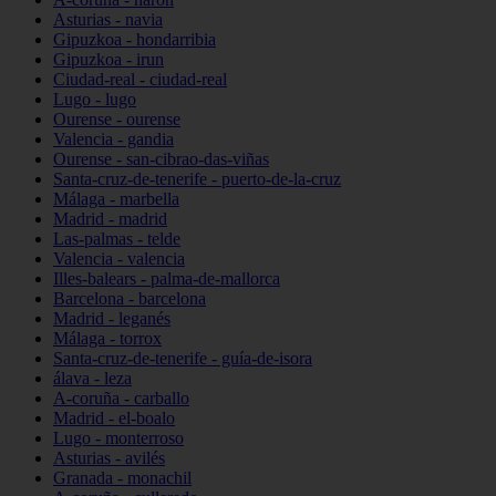
Asturias - navia
Gipuzkoa - hondarribia
Gipuzkoa - irun
Ciudad-real - ciudad-real
Lugo - lugo
Ourense - ourense
Valencia - gandia
Ourense - san-cibrao-das-viñas
Santa-cruz-de-tenerife - puerto-de-la-cruz
Málaga - marbella
Madrid - madrid
Las-palmas - telde
Valencia - valencia
Illes-balears - palma-de-mallorca
Barcelona - barcelona
Madrid - leganés
Málaga - torrox
Santa-cruz-de-tenerife - guía-de-isora
álava - leza
A-coruña - carballo
Madrid - el-boalo
Lugo - monterroso
Asturias - avilés
Granada - monachil