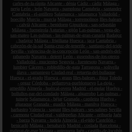
carles-de-la-ràpita
Alicante - dénia
Cádiz - cádiz
Málaga -
nerja
León - león
Navarra - pamplona
Cantabria - santander
Cantabria - el-astillero
Salamanca - salamanca
Valladolid -
boecillo
Murcia - murcia
Málaga - torremolinos
Illes-balears
- calvià
Alicante - benidorm
Gipuzkoa - san-sebastián
Málaga - fuengirola
Asturias - gijón
Las-palmas - vega-de-
san-mateo
Las-palmas - las-palmas-de-gran-canaria
Badajoz
- badajoz
Málaga - frigiliana
Huesca - jaca
Cantabria -
cabezón-de-la-sal
Santa-cruz-de-tenerife - santiago-del-teide
Sevilla - valencina-de-la-concepción
León - san-andrés-del-
rabanedo
Navarra - deierri
León - gusendos-de-los-oteros
Valladolid - mucientes
Segovia - fuentesoto
Navarra -
lumbier
Cáceres - robledillo-de-gata
Tarragona - solivella
álava - samaniego
Ciudad-real - retuerta-del-bullaque
Huesca - el-grado
Huesca - graus
Illes-balears - ibiza
Toledo
- orgaz
Córdoba - peñarroya-pueblonuevo
La-rioja -
arnedillo
Almería - huércal-overa
Madrid - el-molar
Huelva -
bollullos-par-del-condado
Málaga - algarrobo
Las-palmas -
tuineje
Salamanca - béjar
Granada - capileira
Huelva -
aljaraque
Granada - guadix
Málaga - manilva
Huesca -
barbastro
Valencia - sagunt
Illes-balears - ses-salines
Sevilla
- carmona
Ciudad-real - valdepeñas
Alicante - orihuela
Jaén
- baeza
Navarra - tudela
Almería - el-ejido
Castellón -
benicarló
Málaga - benahavís
Madrid - coslada
Barcelona -
malgrat-de-mar
Málaga - antequera
Jaén - castillo-de-locubín