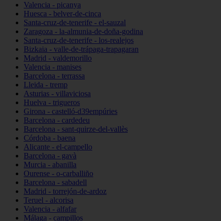
Valencia - picanya
Huesca - belver-de-cinca
Santa-cruz-de-tenerife - el-sauzal
Zaragoza - la-almunia-de-doña-godina
Santa-cruz-de-tenerife - los-realejos
Bizkaia - valle-de-trápaga-trapagaran
Madrid - valdemorillo
Valencia - manises
Barcelona - terrassa
Lleida - tremp
Asturias - villaviciosa
Huelva - trigueros
Girona - castelló-d39empúries
Barcelona - cardedeu
Barcelona - sant-quirze-del-vallès
Córdoba - baena
Alicante - el-campello
Barcelona - gavà
Murcia - abanilla
Ourense - o-carballiño
Barcelona - sabadell
Madrid - torrejón-de-ardoz
Teruel - alcorisa
Valencia - alfafar
Málaga - campillos