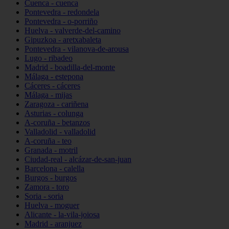
Cuenca - cuenca
Pontevedra - redondela
Pontevedra - o-porriño
Huelva - valverde-del-camino
Gipuzkoa - aretxabaleta
Pontevedra - vilanova-de-arousa
Lugo - ribadeo
Madrid - boadilla-del-monte
Málaga - estepona
Cáceres - cáceres
Málaga - mijas
Zaragoza - cariñena
Asturias - colunga
A-coruña - betanzos
Valladolid - valladolid
A-coruña - teo
Granada - motril
Ciudad-real - alcázar-de-san-juan
Barcelona - calella
Burgos - burgos
Zamora - toro
Soria - soria
Huelva - moguer
Alicante - la-vila-joiosa
Madrid - aranjuez