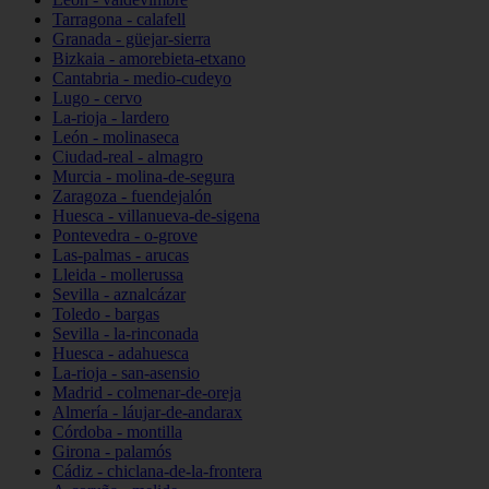
Tarragona - calafell
Granada - güejar-sierra
Bizkaia - amorebieta-etxano
Cantabria - medio-cudeyo
Lugo - cervo
La-rioja - lardero
León - molinaseca
Ciudad-real - almagro
Murcia - molina-de-segura
Zaragoza - fuendejalón
Huesca - villanueva-de-sigena
Pontevedra - o-grove
Las-palmas - arucas
Lleida - mollerussa
Sevilla - aznalcázar
Toledo - bargas
Sevilla - la-rinconada
Huesca - adahuesca
La-rioja - san-asensio
Madrid - colmenar-de-oreja
Almería - láujar-de-andarax
Córdoba - montilla
Girona - palamós
Cádiz - chiclana-de-la-frontera