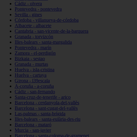
Cádiz - olvera
Pontevedra - pontevedra
Sevilla - gines
Córdoba - villanueva-de-córdoba
Albacete - albacete
Cantabria - san-vicente-de-la-barquera
Granada - torvizcón
Illes-balears - santa-margalida
Pontevedra - marín
Zamora - el-perdigón
Bizkaia - sestao
Granada - murtas
Huelva - isla-cristina
Huelva - cartaya
Girona - l39escala
A-coruña - a-coruña
Cádiz - san-fernando
Santa-cruz-de-tenerife - arico
Barcelona - cerdanyola-del-vallès
Barcelona - sant-cugat-del-vallès
Las-palmas - santa-brígida
Illes-balears - santa-eulària-des-riu
Barcelona - mataró
Murcia - san-javier
Barcelona - santa-coloma-de-gramenet