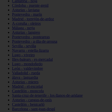
Cantabria - noja
Córdoba - puente-genil
Asturias - laviana
Pontevedra - marín
Madrid - torrejón-de-ardoz
A-coruña - oleiros
Málaga - nerja
Asturias - langreo
Pontevedra - ponteareas
Pontevedra - a-illa-de-arousa
Sevilla - sevilla
Navarra - estella-lizarra
Lugo - viveiro
Illes-balears - es-mercadal
Lugo - mondoñedo
León - valdevimbre
Valladolid - rueda
álava - laguardia
Asturias - mieres
Madrid - el-escorial
Castellón - moncofa
Santa-cruz-de-tenerife - los-llanos-de-aridane
Asturias - cangas-de-onís
Castellón - benicarló
Barcelona - sant-joan-despí