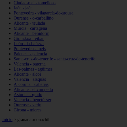
Ciudad-real - tomelloso
Jaén - jaén
Pontevedra - vilagarcía-de-arousa
Ourense - o-carballiño
Alicante - teulada
Murcia - cartagena
Alicante - benidorm
Gipuzkoa - eibar
León - la-bañeza
Pontevedra - meis
Palencia - palencia
Santa-cruz-de-tenerife - santa-cruz-de-tenerife
Valencia - paterna
Las-palmas - agüimes
Alicante - alcoi
Valencia - alaquàs
A-coruña - cabanas
Alicante - el-campello
Asturias - grado
Valencia - benetússer
Ourense - verín
Girona - mieres
Inicio
>
granada-monachil