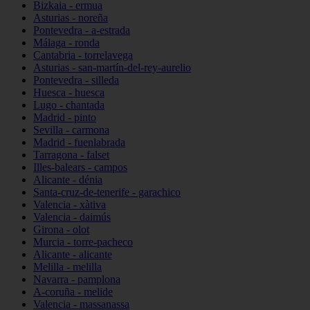
Bizkaia - ermua
Asturias - noreña
Pontevedra - a-estrada
Málaga - ronda
Cantabria - torrelavega
Asturias - san-martín-del-rey-aurelio
Pontevedra - silleda
Huesca - huesca
Lugo - chantada
Madrid - pinto
Sevilla - carmona
Madrid - fuenlabrada
Tarragona - falset
Illes-balears - campos
Alicante - dénia
Santa-cruz-de-tenerife - garachico
Valencia - xàtiva
Valencia - daimús
Girona - olot
Murcia - torre-pacheco
Alicante - alicante
Melilla - melilla
Navarra - pamplona
A-coruña - melide
Valencia - massanassa