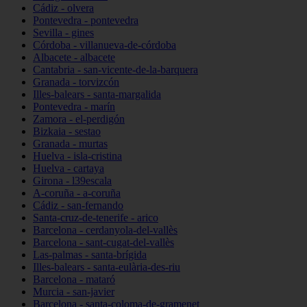
Cádiz - olvera
Pontevedra - pontevedra
Sevilla - gines
Córdoba - villanueva-de-córdoba
Albacete - albacete
Cantabria - san-vicente-de-la-barquera
Granada - torvizcón
Illes-balears - santa-margalida
Pontevedra - marín
Zamora - el-perdigón
Bizkaia - sestao
Granada - murtas
Huelva - isla-cristina
Huelva - cartaya
Girona - l39escala
A-coruña - a-coruña
Cádiz - san-fernando
Santa-cruz-de-tenerife - arico
Barcelona - cerdanyola-del-vallès
Barcelona - sant-cugat-del-vallès
Las-palmas - santa-brígida
Illes-balears - santa-eulària-des-riu
Barcelona - mataró
Murcia - san-javier
Barcelona - santa-coloma-de-gramenet