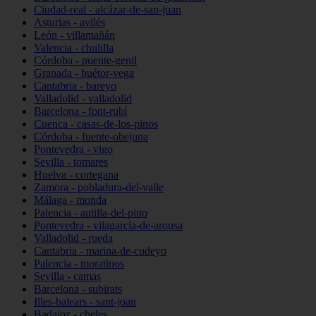
Ciudad-real - alcázar-de-san-juan
Asturias - avilés
León - villamañán
Valencia - chulilla
Córdoba - puente-genil
Granada - huétor-vega
Cantabria - bareyo
Valladolid - valladolid
Barcelona - font-rubí
Cuenca - casas-de-los-pinos
Córdoba - fuente-obejuna
Pontevedra - vigo
Sevilla - tomares
Huelva - cortegana
Zamora - pobladura-del-valle
Málaga - monda
Palencia - autilla-del-pino
Pontevedra - vilagarcía-de-arousa
Valladolid - rueda
Cantabria - marina-de-cudeyo
Palencia - moratinos
Sevilla - camas
Barcelona - subirats
Illes-balears - sant-joan
Badajoz - cheles