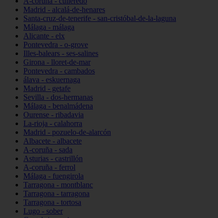
A-coruña - culleredo
Madrid - alcalá-de-henares
Santa-cruz-de-tenerife - san-cristóbal-de-la-laguna
Málaga - málaga
Alicante - elx
Pontevedra - o-grove
Illes-balears - ses-salines
Girona - lloret-de-mar
Pontevedra - cambados
álava - eskuernaga
Madrid - getafe
Sevilla - dos-hermanas
Málaga - benalmádena
Ourense - ribadavia
La-rioja - calahorra
Madrid - pozuelo-de-alarcón
Albacete - albacete
A-coruña - sada
Asturias - castrillón
A-coruña - ferrol
Málaga - fuengirola
Tarragona - montblanc
Tarragona - tarragona
Tarragona - tortosa
Lugo - sober