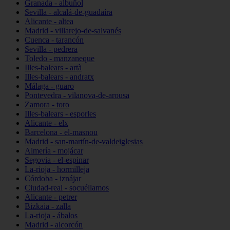
Granada - albuñol
Sevilla - alcalá-de-guadaíra
Alicante - altea
Madrid - villarejo-de-salvanés
Cuenca - tarancón
Sevilla - pedrera
Toledo - manzaneque
Illes-balears - artà
Illes-balears - andratx
Málaga - guaro
Pontevedra - vilanova-de-arousa
Zamora - toro
Illes-balears - esporles
Alicante - elx
Barcelona - el-masnou
Madrid - san-martín-de-valdeiglesias
Almería - mojácar
Segovia - el-espinar
La-rioja - hormilleja
Córdoba - iznájar
Ciudad-real - socuéllamos
Alicante - petrer
Bizkaia - zalla
La-rioja - ábalos
Madrid - alcorcón