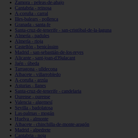
Zamora - peleas-de-abajo
Cantabria - reinosa
A-coruña - carral
Illes-balears - pollença
Granada - santa-fe
Santa-cruz-de-tenerife - san-cristóbal-de-la-laguna
Almería - padules
Almería - rioja
Castellón - benicàssim
Madrid - san-sebastián-de-los-reyes
Alicante - sant-joan-d39alacant
Jaén - úbeda
Tarragona - ulldecona
Albacete - villarrobledo
A-coruña - arzúa
Asturias - llanes
Santa-cruz-de-tenerife - candelaria
Ourense - ourense
Valencia - algemesí
Sevilla - badolatosa
Las-palmas - mogán
Huelva - almonte
Albacete - chinchilla-de-monte-aragón
Madrid - alpedrete
Cantabria - noja