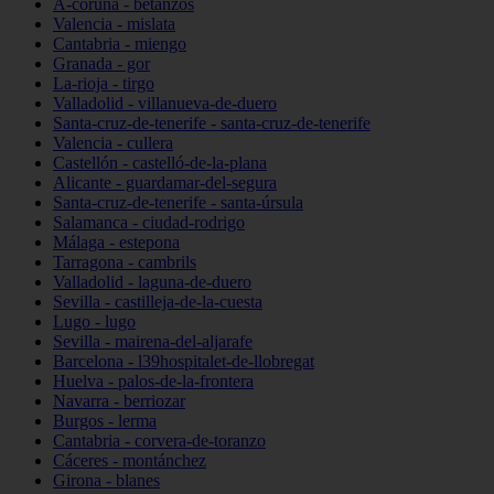
A-coruña - betanzos
Valencia - mislata
Cantabria - miengo
Granada - gor
La-rioja - tirgo
Valladolid - villanueva-de-duero
Santa-cruz-de-tenerife - santa-cruz-de-tenerife
Valencia - cullera
Castellón - castelló-de-la-plana
Alicante - guardamar-del-segura
Santa-cruz-de-tenerife - santa-úrsula
Salamanca - ciudad-rodrigo
Málaga - estepona
Tarragona - cambrils
Valladolid - laguna-de-duero
Sevilla - castilleja-de-la-cuesta
Lugo - lugo
Sevilla - mairena-del-aljarafe
Barcelona - l39hospitalet-de-llobregat
Huelva - palos-de-la-frontera
Navarra - berriozar
Burgos - lerma
Cantabria - corvera-de-toranzo
Cáceres - montánchez
Girona - blanes