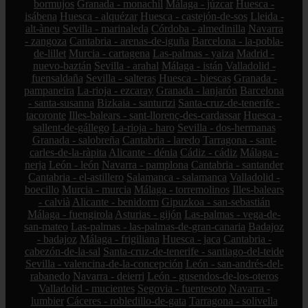
bormujos
Granada - monachil
Málaga - júzcar
Huesca -
isábena
Huesca - alquézar
Huesca - castejón-de-sos
Lleida -
alt-àneu
Sevilla - marinaleda
Córdoba - almedinilla
Navarra
- zangoza
Cantabria - arenas-de-iguña
Barcelona - la-pobla-
de-lillet
Murcia - cartagena
Las-palmas - yaiza
Madrid -
nuevo-baztán
Sevilla - arahal
Málaga - istán
Valladolid -
fuensaldaña
Sevilla - salteras
Huesca - biescas
Granada -
pampaneira
La-rioja - ezcaray
Granada - lanjarón
Barcelona
- santa-susanna
Bizkaia - santurtzi
Santa-cruz-de-tenerife -
tacoronte
Illes-balears - sant-llorenç-des-cardassar
Huesca -
sallent-de-gállego
La-rioja - haro
Sevilla - dos-hermanas
Granada - salobreña
Cantabria - laredo
Tarragona - sant-
carles-de-la-ràpita
Alicante - dénia
Cádiz - cádiz
Málaga -
nerja
León - león
Navarra - pamplona
Cantabria - santander
Cantabria - el-astillero
Salamanca - salamanca
Valladolid -
boecillo
Murcia - murcia
Málaga - torremolinos
Illes-balears
- calvià
Alicante - benidorm
Gipuzkoa - san-sebastián
Málaga - fuengirola
Asturias - gijón
Las-palmas - vega-de-
san-mateo
Las-palmas - las-palmas-de-gran-canaria
Badajoz
- badajoz
Málaga - frigiliana
Huesca - jaca
Cantabria -
cabezón-de-la-sal
Santa-cruz-de-tenerife - santiago-del-teide
Sevilla - valencina-de-la-concepción
León - san-andrés-del-
rabanedo
Navarra - deierri
León - gusendos-de-los-oteros
Valladolid - mucientes
Segovia - fuentesoto
Navarra -
lumbier
Cáceres - robledillo-de-gata
Tarragona - solivella