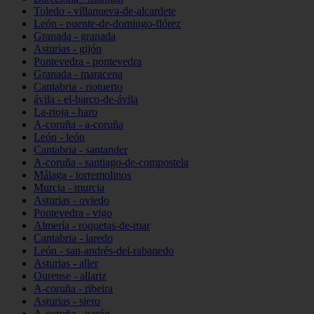
Toledo - villanueva-de-alcardete
León - puente-de-domingo-flórez
Granada - granada
Asturias - gijón
Pontevedra - pontevedra
Granada - maracena
Cantabria - riotuerto
ávila - el-barco-de-ávila
La-rioja - haro
A-coruña - a-coruña
León - león
Cantabria - santander
A-coruña - santiago-de-compostela
Málaga - torremolinos
Murcia - murcia
Asturias - oviedo
Pontevedra - vigo
Almería - roquetas-de-mar
Cantabria - laredo
León - san-andrés-del-rabanedo
Asturias - aller
Ourense - allariz
A-coruña - ribeira
Asturias - siero
A-coruña - narón