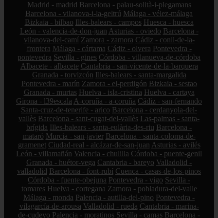
Madrid - madrid
Barcelona - palau-solità-i-plegamans
Barcelona - vilanova-i-la-geltrú
Málaga - vélez-málaga
Bizkaia - bilbao
Illes-balears - campos
Huesca - huesca
León - valencia-de-don-juan
Asturias - oviedo
Barcelona -
vilanova-del-camí
Zamora - zamora
Cádiz - conil-de-la-
frontera
Málaga - cártama
Cádiz - olvera
Pontevedra -
pontevedra
Sevilla - gines
Córdoba - villanueva-de-córdoba
Albacete - albacete
Cantabria - san-vicente-de-la-barquera
Granada - torvizcón
Illes-balears - santa-margalida
Pontevedra - marín
Zamora - el-perdigón
Bizkaia - sestao
Granada - murtas
Huelva - isla-cristina
Huelva - cartaya
Girona - l39escala
A-coruña - a-coruña
Cádiz - san-fernando
Santa-cruz-de-tenerife - arico
Barcelona - cerdanyola-del-
vallès
Barcelona - sant-cugat-del-vallès
Las-palmas - santa-
brígida
Illes-balears - santa-eulària-des-riu
Barcelona -
mataró
Murcia - san-javier
Barcelona - santa-coloma-de-
gramenet
Ciudad-real - alcázar-de-san-juan
Asturias - avilés
León - villamañán
Valencia - chulilla
Córdoba - puente-genil
Granada - huétor-vega
Cantabria - bareyo
Valladolid -
valladolid
Barcelona - font-rubí
Cuenca - casas-de-los-pinos
Córdoba - fuente-obejuna
Pontevedra - vigo
Sevilla -
tomares
Huelva - cortegana
Zamora - pobladura-del-valle
Málaga - monda
Palencia - autilla-del-pino
Pontevedra -
vilagarcía-de-arousa
Valladolid - rueda
Cantabria - marina-
de-cudeyo
Palencia - moratinos
Sevilla - camas
Barcelona -