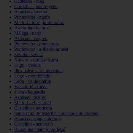
Cantabria - noja
Córdoba - puente-genil
Asturias - laviana
Pontevedra - marín
Madrid - torrejón-de-ardoz
A-coruña - oleiros
Málaga - nerja
Asturias - langreo
Pontevedra - ponteareas
Pontevedra - a-illa-de-arousa
Sevilla - sevilla
Navarra - estella-lizarra
Lugo - viveiro
Illes-balears - es-mercadal
Lugo - mondoñedo
León - valdevimbre
Valladolid - rueda
álava - laguardia
Asturias - mieres
Madrid - el-escorial
Castellón - moncofa
Santa-cruz-de-tenerife - los-llanos-de-aridane
Asturias - cangas-de-onís
Castellón - benicarló
Barcelona - sant-joan-despí