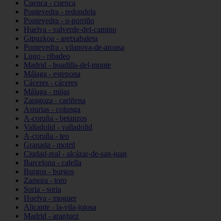
Cuenca - cuenca
Pontevedra - redondela
Pontevedra - o-porriño
Huelva - valverde-del-camino
Gipuzkoa - aretxabaleta
Pontevedra - vilanova-de-arousa
Lugo - ribadeo
Madrid - boadilla-del-monte
Málaga - estepona
Cáceres - cáceres
Málaga - mijas
Zaragoza - cariñena
Asturias - colunga
A-coruña - betanzos
Valladolid - valladolid
A-coruña - teo
Granada - motril
Ciudad-real - alcázar-de-san-juan
Barcelona - calella
Burgos - burgos
Zamora - toro
Soria - soria
Huelva - moguer
Alicante - la-vila-joiosa
Madrid - aranjuez