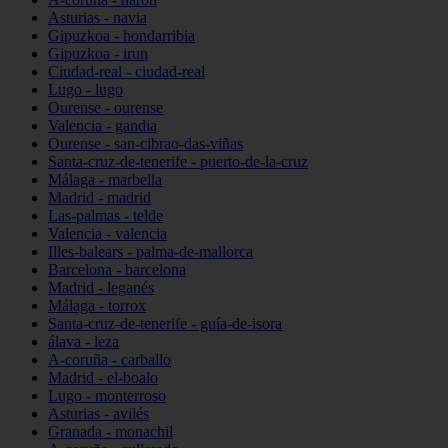
Asturias - navia
Gipuzkoa - hondarribia
Gipuzkoa - irun
Ciudad-real - ciudad-real
Lugo - lugo
Ourense - ourense
Valencia - gandia
Ourense - san-cibrao-das-viñas
Santa-cruz-de-tenerife - puerto-de-la-cruz
Málaga - marbella
Madrid - madrid
Las-palmas - telde
Valencia - valencia
Illes-balears - palma-de-mallorca
Barcelona - barcelona
Madrid - leganés
Málaga - torrox
Santa-cruz-de-tenerife - guía-de-isora
álava - leza
A-coruña - carballo
Madrid - el-boalo
Lugo - monterroso
Asturias - avilés
Granada - monachil