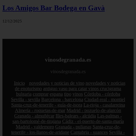
Los Amigos Bar Bodega en Gavà
12/12/2025
vinosdegranada.es
vinosdegranada.es
Inicio
novedades y noticias de vino
novedades y noticias
de enoturismo
antiguo vaso para catar vinos crucigrama
bulgaria
comprar
espana
tipo
vinos
Córdoba - córdoba
Sevilla - sevilla
Barcelona - barcelona
Ciudad-real - montiel
Santa-cruz-de-tenerife - guía-de-isora
La-rioja - casalarreina
Almería - roquetas-de-mar
Madrid - pozuelo-de-alarcón
Granada - almuñécar
Illes-balears - alcúdia
Las-palmas -
san-bartolomé-de-tirajana
Cádiz - el-puerto-de-santa-maría
Madrid - valdemoro
Granada - pulianas
Santa-cruz-de-
tenerife - los-llanos-de-aridane
Cantabria - suances
Sevilla -