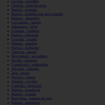
La-rioja - arnedillo
Almería - huércal-overa
Madrid - el-molar
Huelva - bollullos-par-del-condado
Málaga - algarrobo
Las-palmas - tuineje
Salamanca - béjar
Granada - capileira
Huelva - aljaraque
Granada - guadix
Málaga - manilva
Huesca - barbastro
Valencia - sagunt
Illes-balears - ses-salines
Sevilla - carmona
Ciudad-real - valdepeñas
Alicante - orihuela
Jaén - baeza
Navarra - tudela
Almería - el-ejido
Castellón - benicarló
Málaga - benahavís
Madrid - coslada
Barcelona - malgrat-de-mar
Málaga - antequera