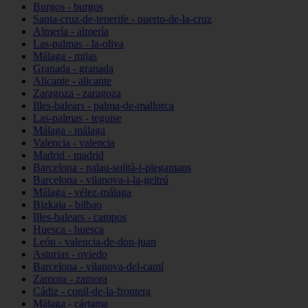
Burgos - burgos
Santa-cruz-de-tenerife - puerto-de-la-cruz
Almería - almería
Las-palmas - la-oliva
Málaga - mijas
Granada - granada
Alicante - alicante
Zaragoza - zaragoza
Illes-balears - palma-de-mallorca
Las-palmas - teguise
Málaga - málaga
Valencia - valencia
Madrid - madrid
Barcelona - palau-solità-i-plegamans
Barcelona - vilanova-i-la-geltrú
Málaga - vélez-málaga
Bizkaia - bilbao
Illes-balears - campos
Huesca - huesca
León - valencia-de-don-juan
Asturias - oviedo
Barcelona - vilanova-del-camí
Zamora - zamora
Cádiz - conil-de-la-frontera
Málaga - cártama