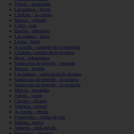
Toledo - fuensalida
Las-palmas - tejeda
Córdoba - la-carlota
Murcia - cehegín
Cádiz - rota
Huelva - gibraleón
Las-palmas - tinajo
Lleida - lleida
A-coruña - santiago-de-compostela
Córdoba - aguilar-de-la-frontera
álava - eskuernaga
Santa-cruz-de-tenerife - tegueste
Murcia - jumilla
Las-palmas - santa-lucía-de-tirajana
Santa-cruz-de-tenerife - la-orotava
Santa-cruz-de-tenerife - la-guancha
Murcia - moratalla
Toledo - yepes
Cáceres - cáceres
Valencia - torrent
A-coruña - ribeira
Pontevedra - caldas-de-reis
Málaga - torrox
Almería - olula-del-río
Barcelona - montgat