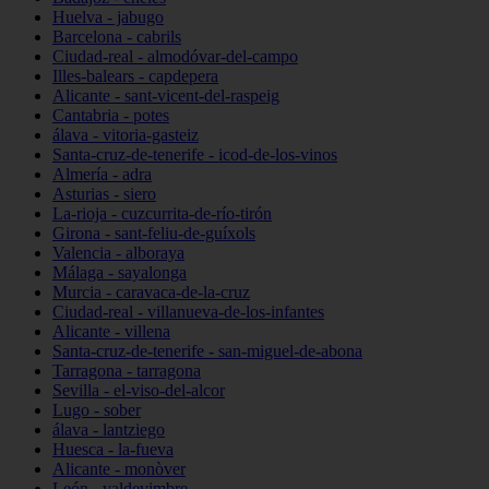
Huelva - jabugo
Barcelona - cabrils
Ciudad-real - almodóvar-del-campo
Illes-balears - capdepera
Alicante - sant-vicent-del-raspeig
Cantabria - potes
álava - vitoria-gasteiz
Santa-cruz-de-tenerife - icod-de-los-vinos
Almería - adra
Asturias - siero
La-rioja - cuzcurrita-de-río-tirón
Girona - sant-feliu-de-guíxols
Valencia - alboraya
Málaga - sayalonga
Murcia - caravaca-de-la-cruz
Ciudad-real - villanueva-de-los-infantes
Alicante - villena
Santa-cruz-de-tenerife - san-miguel-de-abona
Tarragona - tarragona
Sevilla - el-viso-del-alcor
Lugo - sober
álava - lantziego
Huesca - la-fueva
Alicante - monòver
León - valdevimbre