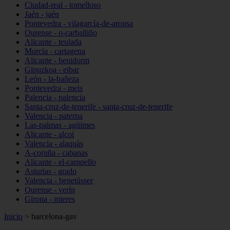
Ciudad-real - tomelloso
Jaén - jaén
Pontevedra - vilagarcía-de-arousa
Ourense - o-carballiño
Alicante - teulada
Murcia - cartagena
Alicante - benidorm
Gipuzkoa - eibar
León - la-bañeza
Pontevedra - meis
Palencia - palencia
Santa-cruz-de-tenerife - santa-cruz-de-tenerife
Valencia - paterna
Las-palmas - agüimes
Alicante - alcoi
Valencia - alaquàs
A-coruña - cabanas
Alicante - el-campello
Asturias - grado
Valencia - benetússer
Ourense - verín
Girona - mieres
Inicio
>
barcelona-gav