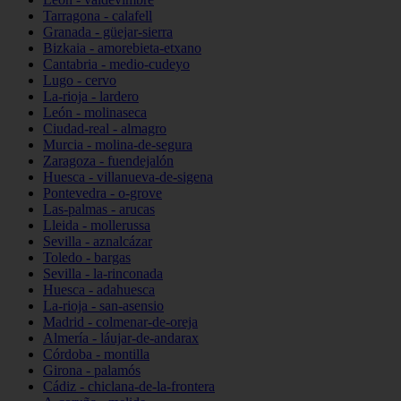
Tarragona - calafell
Granada - güejar-sierra
Bizkaia - amorebieta-etxano
Cantabria - medio-cudeyo
Lugo - cervo
La-rioja - lardero
León - molinaseca
Ciudad-real - almagro
Murcia - molina-de-segura
Zaragoza - fuendejalón
Huesca - villanueva-de-sigena
Pontevedra - o-grove
Las-palmas - arucas
Lleida - mollerussa
Sevilla - aznalcázar
Toledo - bargas
Sevilla - la-rinconada
Huesca - adahuesca
La-rioja - san-asensio
Madrid - colmenar-de-oreja
Almería - láujar-de-andarax
Córdoba - montilla
Girona - palamós
Cádiz - chiclana-de-la-frontera