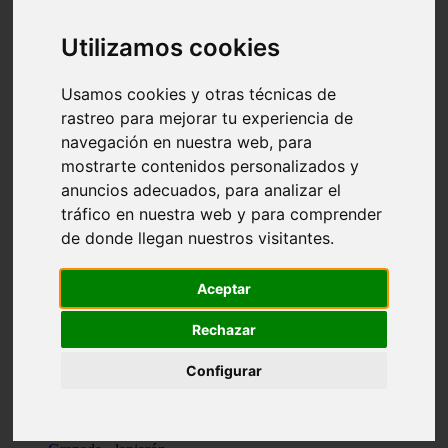
Santa-cruz-de-tenerife - los-llanos-de-aridane
Cantabria - suances
Utilizamos cookies
Sevilla - bormujos
Granada - monachil
Málaga - júzcar
Usamos cookies y otras técnicas de
Huesca - isábena
rastreo para mejorar tu experiencia de
Huesca - alquézar
navegación en nuestra web, para
Huesca - castejón-de-sos
Lleida - alt-àneu
mostrarte contenidos personalizados y
Sevilla - marinaleda
anuncios adecuados, para analizar el
Córdoba - almedinilla
tráfico en nuestra web y para comprender
Navarra - zangoza
Cantabria - arenas-de-iguña
de donde llegan nuestros visitantes.
Barcelona - la-pobla-de-lillet
Murcia - cartagena
Las-palmas - yaiza
Aceptar
Madrid - nuevo-baztán
Sevilla - arahal
Rechazar
Málaga - istán
Valladolid - fuensaldaña
Configurar
Sevilla - salteras
Huesca - biescas
Granada - pampaneira
La-rioja - ezcaray