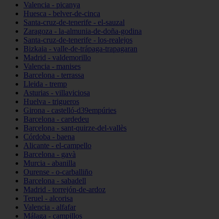
Valencia - picanya
Huesca - belver-de-cinca
Santa-cruz-de-tenerife - el-sauzal
Zaragoza - la-almunia-de-doña-godina
Santa-cruz-de-tenerife - los-realejos
Bizkaia - valle-de-trápaga-trapagaran
Madrid - valdemorillo
Valencia - manises
Barcelona - terrassa
Lleida - tremp
Asturias - villaviciosa
Huelva - trigueros
Girona - castelló-d39empúries
Barcelona - cardedeu
Barcelona - sant-quirze-del-vallès
Córdoba - baena
Alicante - el-campello
Barcelona - gavà
Murcia - abanilla
Ourense - o-carballiño
Barcelona - sabadell
Madrid - torrejón-de-ardoz
Teruel - alcorisa
Valencia - alfafar
Málaga - campillos