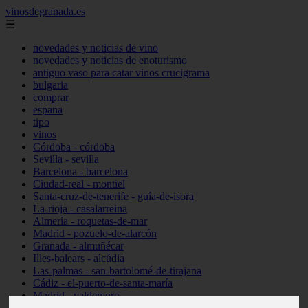
vinosdegranada.es
☰
novedades y noticias de vino
novedades y noticias de enoturismo
antiguo vaso para catar vinos crucigrama
bulgaria
comprar
espana
tipo
vinos
Córdoba - córdoba
Sevilla - sevilla
Barcelona - barcelona
Ciudad-real - montiel
Santa-cruz-de-tenerife - guía-de-isora
La-rioja - casalarreina
Almería - roquetas-de-mar
Madrid - pozuelo-de-alarcón
Granada - almuñécar
Illes-balears - alcúdia
Las-palmas - san-bartolomé-de-tirajana
Cádiz - el-puerto-de-santa-maría
Madrid - valdemoro
Granada - pulianas