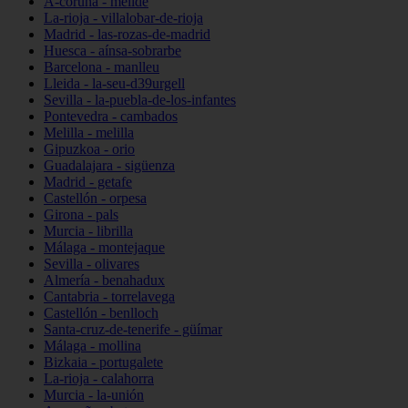
A-coruña - melide
La-rioja - villalobar-de-rioja
Madrid - las-rozas-de-madrid
Huesca - aínsa-sobrarbe
Barcelona - manlleu
Lleida - la-seu-d39urgell
Sevilla - la-puebla-de-los-infantes
Pontevedra - cambados
Melilla - melilla
Gipuzkoa - orio
Guadalajara - sigüenza
Madrid - getafe
Castellón - orpesa
Girona - pals
Murcia - librilla
Málaga - montejaque
Sevilla - olivares
Almería - benahadux
Cantabria - torrelavega
Castellón - benlloch
Santa-cruz-de-tenerife - güímar
Málaga - mollina
Bizkaia - portugalete
La-rioja - calahorra
Murcia - la-unión