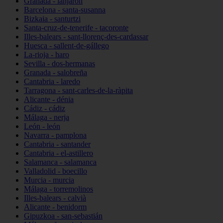
Granada - lanjarón
Barcelona - santa-susanna
Bizkaia - santurtzi
Santa-cruz-de-tenerife - tacoronte
Illes-balears - sant-llorenç-des-cardassar
Huesca - sallent-de-gállego
La-rioja - haro
Sevilla - dos-hermanas
Granada - salobreña
Cantabria - laredo
Tarragona - sant-carles-de-la-ràpita
Alicante - dénia
Cádiz - cádiz
Málaga - nerja
León - león
Navarra - pamplona
Cantabria - santander
Cantabria - el-astillero
Salamanca - salamanca
Valladolid - boecillo
Murcia - murcia
Málaga - torremolinos
Illes-balears - calvià
Alicante - benidorm
Gipuzkoa - san-sebastián