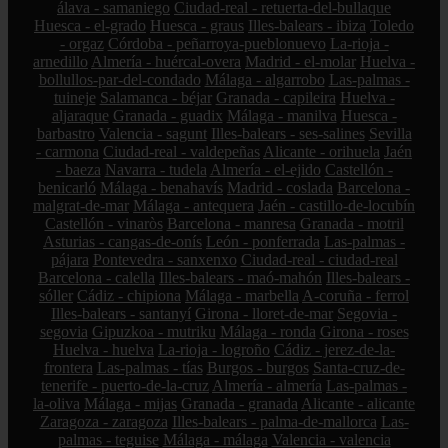
álava - samaniego
Ciudad-real - retuerta-del-bullaque
Huesca - el-grado
Huesca - graus
Illes-balears - ibiza
Toledo
- orgaz
Córdoba - peñarroya-pueblonuevo
La-rioja -
arnedillo
Almería - huércal-overa
Madrid - el-molar
Huelva -
bollullos-par-del-condado
Málaga - algarrobo
Las-palmas -
tuineje
Salamanca - béjar
Granada - capileira
Huelva -
aljaraque
Granada - guadix
Málaga - manilva
Huesca -
barbastro
Valencia - sagunt
Illes-balears - ses-salines
Sevilla
- carmona
Ciudad-real - valdepeñas
Alicante - orihuela
Jaén
- baeza
Navarra - tudela
Almería - el-ejido
Castellón -
benicarló
Málaga - benahavís
Madrid - coslada
Barcelona -
malgrat-de-mar
Málaga - antequera
Jaén - castillo-de-locubín
Castellón - vinaròs
Barcelona - manresa
Granada - motril
Asturias - cangas-de-onís
León - ponferrada
Las-palmas -
pájara
Pontevedra - sanxenxo
Ciudad-real - ciudad-real
Barcelona - calella
Illes-balears - maó-mahón
Illes-balears -
sóller
Cádiz - chipiona
Málaga - marbella
A-coruña - ferrol
Illes-balears - santanyí
Girona - lloret-de-mar
Segovia -
segovia
Gipuzkoa - mutriku
Málaga - ronda
Girona - roses
Huelva - huelva
La-rioja - logroño
Cádiz - jerez-de-la-
frontera
Las-palmas - tías
Burgos - burgos
Santa-cruz-de-
tenerife - puerto-de-la-cruz
Almería - almería
Las-palmas -
la-oliva
Málaga - mijas
Granada - granada
Alicante - alicante
Zaragoza - zaragoza
Illes-balears - palma-de-mallorca
Las-
palmas - teguise
Málaga - málaga
Valencia - valencia