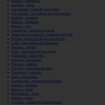
Málaga - fuengirola
Asturias - gijón
Las-palmas - vega-de-san-mateo
Las-palmas - las-palmas-de-gran-canaria
Badajoz - badajoz
Málaga - frigiliana
Huesca - jaca
Cantabria - cabezón-de-la-sal
Santa-cruz-de-tenerife - santiago-del-teide
Sevilla - valencina-de-la-concepción
León - san-andrés-del-rabanedo
Navarra - deierri
León - gusendos-de-los-oteros
Valladolid - mucientes
Segovia - fuentesoto
Navarra - lumbier
Cáceres - robledillo-de-gata
Tarragona - solivella
álava - samaniego
Ciudad-real - retuerta-del-bullaque
Huesca - el-grado
Huesca - graus
Illes-balears - ibiza
Toledo - orgaz
Córdoba - peñarroya-pueblonuevo