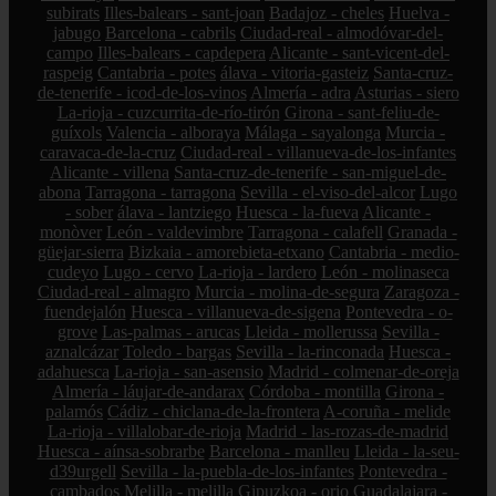
subirats
Illes-balears - sant-joan
Badajoz - cheles
Huelva -
jabugo
Barcelona - cabrils
Ciudad-real - almodóvar-del-
campo
Illes-balears - capdepera
Alicante - sant-vicent-del-
raspeig
Cantabria - potes
álava - vitoria-gasteiz
Santa-cruz-
de-tenerife - icod-de-los-vinos
Almería - adra
Asturias - siero
La-rioja - cuzcurrita-de-río-tirón
Girona - sant-feliu-de-
guíxols
Valencia - alboraya
Málaga - sayalonga
Murcia -
caravaca-de-la-cruz
Ciudad-real - villanueva-de-los-infantes
Alicante - villena
Santa-cruz-de-tenerife - san-miguel-de-
abona
Tarragona - tarragona
Sevilla - el-viso-del-alcor
Lugo
- sober
álava - lantziego
Huesca - la-fueva
Alicante -
monòver
León - valdevimbre
Tarragona - calafell
Granada -
güejar-sierra
Bizkaia - amorebieta-etxano
Cantabria - medio-
cudeyo
Lugo - cervo
La-rioja - lardero
León - molinaseca
Ciudad-real - almagro
Murcia - molina-de-segura
Zaragoza -
fuendejalón
Huesca - villanueva-de-sigena
Pontevedra - o-
grove
Las-palmas - arucas
Lleida - mollerussa
Sevilla -
aznalcázar
Toledo - bargas
Sevilla - la-rinconada
Huesca -
adahuesca
La-rioja - san-asensio
Madrid - colmenar-de-oreja
Almería - láujar-de-andarax
Córdoba - montilla
Girona -
palamós
Cádiz - chiclana-de-la-frontera
A-coruña - melide
La-rioja - villalobar-de-rioja
Madrid - las-rozas-de-madrid
Huesca - aínsa-sobrarbe
Barcelona - manlleu
Lleida - la-seu-
d39urgell
Sevilla - la-puebla-de-los-infantes
Pontevedra -
cambados
Melilla - melilla
Gipuzkoa - orio
Guadalajara -