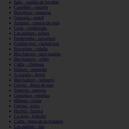
Jaén - castillo-de-locubín
Castellón - vinaròs
Barcelona - manresa
Granada - motril
Asturias - cangas-de-onís
León - ponferrada
Las-palmas - pájara
Pontevedra - sanxenxo
Ciudad-real - ciudad-real
Barcelona - calella
Illes-balears - maó-mahón
Illes-balears - sóller
Cádiz - chipiona
Málaga - marbella
A-coruña - ferrol
Illes-balears - santanyí
Girona - lloret-de-mar
Segovia - segovia
Gipuzkoa - mutriku
Málaga - ronda
Girona - roses
Huelva - huelva
La-rioja - logroño
Cádiz - jerez-de-la-frontera
Las-palmas - tías