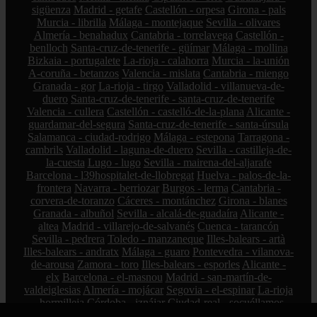
sigüenza
Madrid - getafe
Castellón - orpesa
Girona - pals
Murcia - librilla
Málaga - montejaque
Sevilla - olivares
Almería - benahadux
Cantabria - torrelavega
Castellón -
benlloch
Santa-cruz-de-tenerife - güímar
Málaga - mollina
Bizkaia - portugalete
La-rioja - calahorra
Murcia - la-unión
A-coruña - betanzos
Valencia - mislata
Cantabria - miengo
Granada - gor
La-rioja - tirgo
Valladolid - villanueva-de-
duero
Santa-cruz-de-tenerife - santa-cruz-de-tenerife
Valencia - cullera
Castellón - castelló-de-la-plana
Alicante -
guardamar-del-segura
Santa-cruz-de-tenerife - santa-úrsula
Salamanca - ciudad-rodrigo
Málaga - estepona
Tarragona -
cambrils
Valladolid - laguna-de-duero
Sevilla - castilleja-de-
la-cuesta
Lugo - lugo
Sevilla - mairena-del-aljarafe
Barcelona - l39hospitalet-de-llobregat
Huelva - palos-de-la-
frontera
Navarra - berriozar
Burgos - lerma
Cantabria -
corvera-de-toranzo
Cáceres - montánchez
Girona - blanes
Granada - albuñol
Sevilla - alcalá-de-guadaíra
Alicante -
altea
Madrid - villarejo-de-salvanés
Cuenca - tarancón
Sevilla - pedrera
Toledo - manzaneque
Illes-balears - artà
Illes-balears - andratx
Málaga - guaro
Pontevedra - vilanova-
de-arousa
Zamora - toro
Illes-balears - esporles
Alicante -
elx
Barcelona - el-masnou
Madrid - san-martín-de-
valdeiglesias
Almería - mojácar
Segovia - el-espinar
La-rioja
- hormilleja
Córdoba - iznájar
Ciudad-real - socuéllamos
Alicante - petrer
Bizkaia - zalla
La-rioja - ábalos
Madrid -