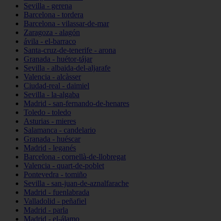
Sevilla - gerena
Barcelona - tordera
Barcelona - vilassar-de-mar
Zaragoza - alagón
ávila - el-barraco
Santa-cruz-de-tenerife - arona
Granada - huétor-tájar
Sevilla - albaida-del-aljarafe
Valencia - alcàsser
Ciudad-real - daimiel
Sevilla - la-algaba
Madrid - san-fernando-de-henares
Toledo - toledo
Asturias - mieres
Salamanca - candelario
Granada - huéscar
Madrid - leganés
Barcelona - cornellà-de-llobregat
Valencia - quart-de-poblet
Pontevedra - tomiño
Sevilla - san-juan-de-aznalfarache
Madrid - fuenlabrada
Valladolid - peñafiel
Madrid - parla
Madrid - el-álamo