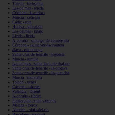
Toledo - fuensalida
Las-palmas - tejeda
Córdoba - la-carlota
Murcia - cehegín
Cádiz - rota
Huelva - gibraleón
Las-palmas - tinajo
Lleida - lleida
A-coruña - santiago-de-compostela
Córdoba - aguilar-de-la-frontera
álava - eskuernaga
Santa-cruz-de-tenerife - tegueste
Murcia - jumilla
Las-palmas - santa-lucía-de-tirajana
Santa-cruz-de-tenerife - la-orotava
Santa-cruz-de-tenerife - la-guancha
Murcia - moratalla
Toledo - yepes
Cáceres - cáceres
Valencia - torrent
A-coruña - ribeira
Pontevedra - caldas-de-reis
Málaga - torrox
Almería - olula-del-río
Barcelona - montgat