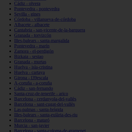
Cádiz - olvera
Pontevedra - pontevedra
Sevilla - gines
Córdoba - villanueva-de-córdoba
Albacete - albacete
Cantabria - san-vicente-de-la-barquera
Granada - torvizcón
Illes-balears - santa-margalida
Pontevedra - marín
Zamora - el-perdigón
Bizkaia - sestao
Granada - murtas
Huelva - isla-cristina
Huelva - cartaya
Girona - l39escala
A-coruña - a-coruña
Cádiz - san-fernando
Santa-cruz-de-tenerife - arico
Barcelona - cerdanyola-del-vallès
Barcelona - sant-cugat-del-vallès
Las-palmas - santa-brígida
Illes-balears - santa-eulària-des-riu
Barcelona - mataró
Murcia - san-javier
Barcelona - santa-coloma-de-gramenet