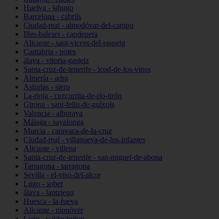
Huelva - jabugo
Barcelona - cabrils
Ciudad-real - almodóvar-del-campo
Illes-balears - capdepera
Alicante - sant-vicent-del-raspeig
Cantabria - potes
álava - vitoria-gasteiz
Santa-cruz-de-tenerife - icod-de-los-vinos
Almería - adra
Asturias - siero
La-rioja - cuzcurrita-de-río-tirón
Girona - sant-feliu-de-guíxols
Valencia - alboraya
Málaga - sayalonga
Murcia - caravaca-de-la-cruz
Ciudad-real - villanueva-de-los-infantes
Alicante - villena
Santa-cruz-de-tenerife - san-miguel-de-abona
Tarragona - tarragona
Sevilla - el-viso-del-alcor
Lugo - sober
álava - lantziego
Huesca - la-fueva
Alicante - monòver
León - valdevimbre