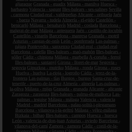
aljaraque
Granada - guadix
Málaga - manilva
Huesca -
barbastro
Valencia - sagunt
Illes-balears - ses-salines
Sevilla
- carmona
Ciudad-real - valdepeñas
Alicante - orihuela
Jaén
- baeza
Navarra - tudela
Almería - el-ejido
Castellón -
benicarló
Málaga - benahavís
Madrid - coslada
Barcelona -
malgrat-de-mar
Málaga - antequera
Jaén - castillo-de-locubín
Castellón - vinaròs
Barcelona - manresa
Granada - motril
Asturias - cangas-de-onís
León - ponferrada
Las-palmas -
pájara
Pontevedra - sanxenxo
Ciudad-real - ciudad-real
Barcelona - calella
Illes-balears - maó-mahón
Illes-balears -
sóller
Cádiz - chipiona
Málaga - marbella
A-coruña - ferrol
Illes-balears - santanyí
Girona - lloret-de-mar
Segovia -
segovia
Gipuzkoa - mutriku
Málaga - ronda
Girona - roses
Huelva - huelva
La-rioja - logroño
Cádiz - jerez-de-la-
frontera
Las-palmas - tías
Burgos - burgos
Santa-cruz-de-
tenerife - puerto-de-la-cruz
Almería - almería
Las-palmas -
la-oliva
Málaga - mijas
Granada - granada
Alicante - alicante
Zaragoza - zaragoza
Illes-balears - palma-de-mallorca
Las-
palmas - teguise
Málaga - málaga
Valencia - valencia
Madrid - madrid
Barcelona - palau-solità-i-plegamans
Barcelona - vilanova-i-la-geltrú
Málaga - vélez-málaga
Bizkaia - bilbao
Illes-balears - campos
Huesca - huesca
León - valencia-de-don-juan
Asturias - oviedo
Barcelona -
vilanova-del-camí
Zamora - zamora
Cádiz - conil-de-la-
frontera
Málaga - cártama
Cádiz - olvera
Pontevedra -