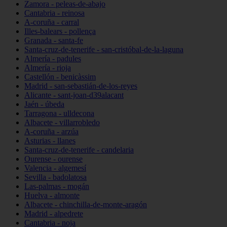
Zamora - peleas-de-abajo
Cantabria - reinosa
A-coruña - carral
Illes-balears - pollença
Granada - santa-fe
Santa-cruz-de-tenerife - san-cristóbal-de-la-laguna
Almería - padules
Almería - rioja
Castellón - benicàssim
Madrid - san-sebastián-de-los-reyes
Alicante - sant-joan-d39alacant
Jaén - úbeda
Tarragona - ulldecona
Albacete - villarrobledo
A-coruña - arzúa
Asturias - llanes
Santa-cruz-de-tenerife - candelaria
Ourense - ourense
Valencia - algemesí
Sevilla - badolatosa
Las-palmas - mogán
Huelva - almonte
Albacete - chinchilla-de-monte-aragón
Madrid - alpedrete
Cantabria - noja