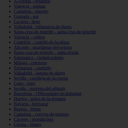
A-coruña - betanzos
Valencia - mislata
Cantabria - miengo
Granada - gor
La-rioja - tirgo
Valladolid - villanueva-de-duero
Santa-cruz-de-tenerife - santa-cruz-de-tenerife
Valencia - cullera
Castellón - castelló-de-la-plana
Alicante - guardamar-del-segura
Santa-cruz-de-tenerife - santa-úrsula
Salamanca - ciudad-rodrigo
Málaga - estepona
Tarragona - cambrils
Valladolid - laguna-de-duero
Sevilla - castilleja-de-la-cuesta
Lugo - lugo
Sevilla - mairena-del-aljarafe
Barcelona - l39hospitalet-de-llobregat
Huelva - palos-de-la-frontera
Navarra - berriozar
Burgos - lerma
Cantabria - corvera-de-toranzo
Cáceres - montánchez
Girona - blanes