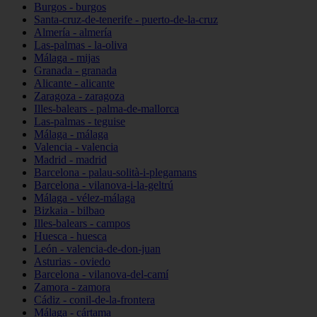
Burgos - burgos
Santa-cruz-de-tenerife - puerto-de-la-cruz
Almería - almería
Las-palmas - la-oliva
Málaga - mijas
Granada - granada
Alicante - alicante
Zaragoza - zaragoza
Illes-balears - palma-de-mallorca
Las-palmas - teguise
Málaga - málaga
Valencia - valencia
Madrid - madrid
Barcelona - palau-solità-i-plegamans
Barcelona - vilanova-i-la-geltrú
Málaga - vélez-málaga
Bizkaia - bilbao
Illes-balears - campos
Huesca - huesca
León - valencia-de-don-juan
Asturias - oviedo
Barcelona - vilanova-del-camí
Zamora - zamora
Cádiz - conil-de-la-frontera
Málaga - cártama