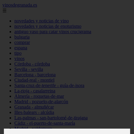
vinosdegranada.es
☰
novedades y noticias de vino
novedades y noticias de enoturismo
antiguo vaso para catar vinos crucigrama
bulgaria
comprar
espana
tipo
vinos
Córdoba - córdoba
Sevilla - sevilla
Barcelona - barcelona
Ciudad-real - montiel
Santa-cruz-de-tenerife - guía-de-isora
La-rioja - casalarreina
Almería - roquetas-de-mar
Madrid - pozuelo-de-alarcón
Granada - almuñécar
Illes-balears - alcúdia
Las-palmas - san-bartolomé-de-tirajana
Cádiz - el-puerto-de-santa-maría
Madrid - valdemoro
Granada - pulianas