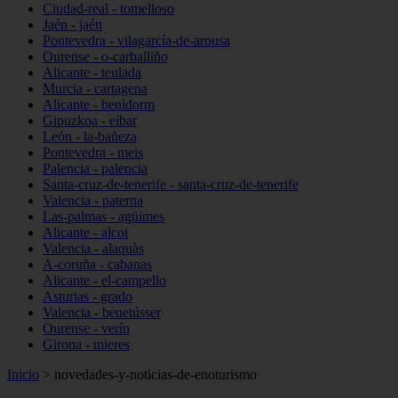
Ciudad-real - tomelloso
Jaén - jaén
Pontevedra - vilagarcía-de-arousa
Ourense - o-carballiño
Alicante - teulada
Murcia - cartagena
Alicante - benidorm
Gipuzkoa - eibar
León - la-bañeza
Pontevedra - meis
Palencia - palencia
Santa-cruz-de-tenerife - santa-cruz-de-tenerife
Valencia - paterna
Las-palmas - agüimes
Alicante - alcoi
Valencia - alaquàs
A-coruña - cabanas
Alicante - el-campello
Asturias - grado
Valencia - benetússer
Ourense - verín
Girona - mieres
Inicio
>
novedades-y-noticias-de-enoturismo