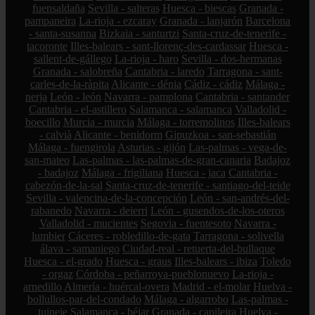
fuensaldaña
Sevilla - salteras
Huesca - biescas
Granada -
pampaneira
La-rioja - ezcaray
Granada - lanjarón
Barcelona
- santa-susanna
Bizkaia - santurtzi
Santa-cruz-de-tenerife -
tacoronte
Illes-balears - sant-llorenç-des-cardassar
Huesca -
sallent-de-gállego
La-rioja - haro
Sevilla - dos-hermanas
Granada - salobreña
Cantabria - laredo
Tarragona - sant-
carles-de-la-ràpita
Alicante - dénia
Cádiz - cádiz
Málaga -
nerja
León - león
Navarra - pamplona
Cantabria - santander
Cantabria - el-astillero
Salamanca - salamanca
Valladolid -
boecillo
Murcia - murcia
Málaga - torremolinos
Illes-balears
- calvià
Alicante - benidorm
Gipuzkoa - san-sebastián
Málaga - fuengirola
Asturias - gijón
Las-palmas - vega-de-
san-mateo
Las-palmas - las-palmas-de-gran-canaria
Badajoz
- badajoz
Málaga - frigiliana
Huesca - jaca
Cantabria -
cabezón-de-la-sal
Santa-cruz-de-tenerife - santiago-del-teide
Sevilla - valencina-de-la-concepción
León - san-andrés-del-
rabanedo
Navarra - deierri
León - gusendos-de-los-oteros
Valladolid - mucientes
Segovia - fuentesoto
Navarra -
lumbier
Cáceres - robledillo-de-gata
Tarragona - solivella
álava - samaniego
Ciudad-real - retuerta-del-bullaque
Huesca - el-grado
Huesca - graus
Illes-balears - ibiza
Toledo
- orgaz
Córdoba - peñarroya-pueblonuevo
La-rioja -
arnedillo
Almería - huércal-overa
Madrid - el-molar
Huelva -
bollullos-par-del-condado
Málaga - algarrobo
Las-palmas -
tuineje
Salamanca - béjar
Granada - capileira
Huelva -