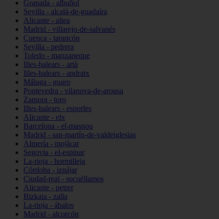
Granada - albuñol
Sevilla - alcalá-de-guadaíra
Alicante - altea
Madrid - villarejo-de-salvanés
Cuenca - tarancón
Sevilla - pedrera
Toledo - manzaneque
Illes-balears - artà
Illes-balears - andratx
Málaga - guaro
Pontevedra - vilanova-de-arousa
Zamora - toro
Illes-balears - esporles
Alicante - elx
Barcelona - el-masnou
Madrid - san-martín-de-valdeiglesias
Almería - mojácar
Segovia - el-espinar
La-rioja - hormilleja
Córdoba - iznájar
Ciudad-real - socuéllamos
Alicante - petrer
Bizkaia - zalla
La-rioja - ábalos
Madrid - alcorcón