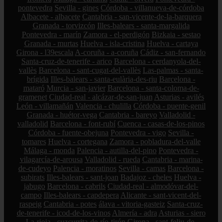
pontevedra
Sevilla - gines
Córdoba - villanueva-de-córdoba
Albacete - albacete
Cantabria - san-vicente-de-la-barquera
Granada - torvizcón
Illes-balears - santa-margalida
Pontevedra - marín
Zamora - el-perdigón
Bizkaia - sestao
Granada - murtas
Huelva - isla-cristina
Huelva - cartaya
Girona - l39escala
A-coruña - a-coruña
Cádiz - san-fernando
Santa-cruz-de-tenerife - arico
Barcelona - cerdanyola-del-
vallès
Barcelona - sant-cugat-del-vallès
Las-palmas - santa-
brígida
Illes-balears - santa-eulària-des-riu
Barcelona -
mataró
Murcia - san-javier
Barcelona - santa-coloma-de-
gramenet
Ciudad-real - alcázar-de-san-juan
Asturias - avilés
León - villamañán
Valencia - chulilla
Córdoba - puente-genil
Granada - huétor-vega
Cantabria - bareyo
Valladolid -
valladolid
Barcelona - font-rubí
Cuenca - casas-de-los-pinos
Córdoba - fuente-obejuna
Pontevedra - vigo
Sevilla -
tomares
Huelva - cortegana
Zamora - pobladura-del-valle
Málaga - monda
Palencia - autilla-del-pino
Pontevedra -
vilagarcía-de-arousa
Valladolid - rueda
Cantabria - marina-
de-cudeyo
Palencia - moratinos
Sevilla - camas
Barcelona -
subirats
Illes-balears - sant-joan
Badajoz - cheles
Huelva -
jabugo
Barcelona - cabrils
Ciudad-real - almodóvar-del-
campo
Illes-balears - capdepera
Alicante - sant-vicent-del-
raspeig
Cantabria - potes
álava - vitoria-gasteiz
Santa-cruz-
de-tenerife - icod-de-los-vinos
Almería - adra
Asturias - siero
La-rioja - cuzcurrita-de-río-tirón
Girona - sant-feliu-de-