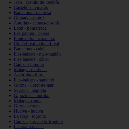
Jaén - castillo-de-locubín
Castellón - vinaròs
Barcelona - manresa
Granada - motril
Asturias - cangas-de-onís
León - ponferrada
Las-palmas - pájara
Pontevedra - sanxenxo
Ciudad-real - ciudad-real
Barcelona - calella
Illes-balears - maó-mahón
Illes-balears - sóller
Cádiz - chipiona
Málaga - marbella
A-coruña - ferrol
Illes-balears - santanyí
Girona - lloret-de-mar
Segovia - segovia
Gipuzkoa - mutriku
Málaga - ronda
Girona - roses
Huelva - huelva
La-rioja - logroño
Cádiz - jerez-de-la-frontera
Las-palmas - tías