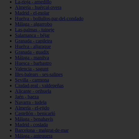
La-rioja - arnedillo
Almería - huércal-overa
Madrid - el-molar
Huelva - bollullos-par-del-condado
Málaga - algarrobo
Las-palmas - tuineje
Salamanca - béjar
Granada - capileira
Huelva - aljaraque
Granada - guadix
Málaga - manilva
Huesca - barbastro
Valencia - sagunt
Illes-balears - ses-salines
Sevilla - carmona
Ciudad-real - valdepeñas
Alicante - orihuela
Jaén - baeza
Navarra - tudela
Almería - el-ejido
Castellón - benicarló
Málaga - benahavís
Madrid - coslada
Barcelona - malgrat-de-mar
Málaga - antequera