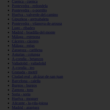
Cuenca - cuenca
Pontevedra - redondela
Pontevedra - o-porriño
Huelva - valverde-del-camino
Gipuzkoa - aretxabaleta
Pontevedra - vilanova-de-arousa
Lugo - ribadeo
Madrid - boadilla-del-monte
Málaga - estepona
Cáceres - cáceres
Málaga - mijas
Zaragoza - cariñena
Asturias - colunga
A-coruña - betanzos
Valladolid - valladolid
A-coruña - teo
Granada - motril
Ciudad-real - alcázar-de-san-juan
Barcelona - calella
Burgos - burgos
Zamora - toro
Soria - soria
Huelva - moguer
Alicante - la-vila-joiosa
Madrid - aranjuez