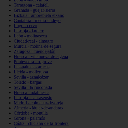
Tarragona - calafell
Granada - güejar-sierra
Bizkaia - amorebieta-etxano
Cantabria - medio-cudeyo
Lugo - cervo
La-rioja - lardero
León - molinaseca
Ciudad-real - almagro
Murcia - molina-de-segura
Zaragoza - fuendejalón
Huesca - villanueva-de-sigena
Pontevedra - o-grove
Las-palmas - arucas
Lleida - mollerussa
Sevilla - aznalcázar
Toledo - bargas
Sevilla - la-rinconada
Huesca - adahuesca
La-rioja - san-asensio
Madrid - colmenar-de-oreja
Almería - láujar-de-andarax
Córdoba - montilla
Girona - palamós
Cádiz - chiclana-de-la-frontera