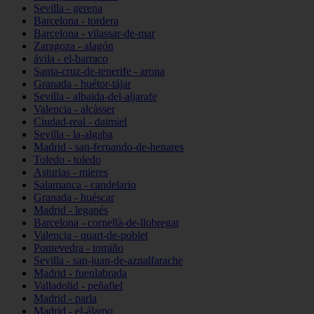
Sevilla - gerena
Barcelona - tordera
Barcelona - vilassar-de-mar
Zaragoza - alagón
ávila - el-barraco
Santa-cruz-de-tenerife - arona
Granada - huétor-tájar
Sevilla - albaida-del-aljarafe
Valencia - alcàsser
Ciudad-real - daimiel
Sevilla - la-algaba
Madrid - san-fernando-de-henares
Toledo - toledo
Asturias - mieres
Salamanca - candelario
Granada - huéscar
Madrid - leganés
Barcelona - cornellà-de-llobregat
Valencia - quart-de-poblet
Pontevedra - tomiño
Sevilla - san-juan-de-aznalfarache
Madrid - fuenlabrada
Valladolid - peñafiel
Madrid - parla
Madrid - el-álamo