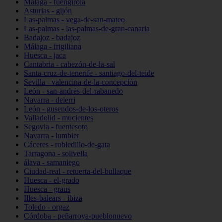
Málaga - fuengirola
Asturias - gijón
Las-palmas - vega-de-san-mateo
Las-palmas - las-palmas-de-gran-canaria
Badajoz - badajoz
Málaga - frigiliana
Huesca - jaca
Cantabria - cabezón-de-la-sal
Santa-cruz-de-tenerife - santiago-del-teide
Sevilla - valencina-de-la-concepción
León - san-andrés-del-rabanedo
Navarra - deierri
León - gusendos-de-los-oteros
Valladolid - mucientes
Segovia - fuentesoto
Navarra - lumbier
Cáceres - robledillo-de-gata
Tarragona - solivella
álava - samaniego
Ciudad-real - retuerta-del-bullaque
Huesca - el-grado
Huesca - graus
Illes-balears - ibiza
Toledo - orgaz
Córdoba - peñarroya-pueblonuevo