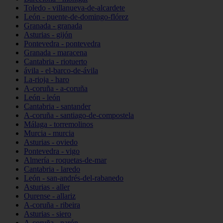
Toledo - villanueva-de-alcardete
León - puente-de-domingo-flórez
Granada - granada
Asturias - gijón
Pontevedra - pontevedra
Granada - maracena
Cantabria - riotuerto
ávila - el-barco-de-ávila
La-rioja - haro
A-coruña - a-coruña
León - león
Cantabria - santander
A-coruña - santiago-de-compostela
Málaga - torremolinos
Murcia - murcia
Asturias - oviedo
Pontevedra - vigo
Almería - roquetas-de-mar
Cantabria - laredo
León - san-andrés-del-rabanedo
Asturias - aller
Ourense - allariz
A-coruña - ribeira
Asturias - siero
A-coruña - narón