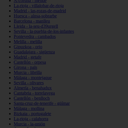
A-coruña - melide
La-rioja - villalobar-de-rioja
Madrid - las-rozas-de-madrid
Huesca - aínsa-sobrarbe
Barcelona - manlleu
Lleida - la-seu-d39urgell
Sevilla - la-puebla-de-los-infantes
Pontevedra - cambados
Melilla - melilla
Gipuzkoa - orio
Guadalajara - sigüenza
Madrid - getafe
Castellón - orpesa
Girona - pals
Murcia - librilla
Málaga - montejaque
Sevilla - olivares
Almería - benahadux
Cantabria - torrelavega
Castellón - benlloch
Santa-cruz-de-tenerife - güímar
Málaga - mollina
Bizkaia - portugalete
La-rioja - calahorra
Murcia - la-unión