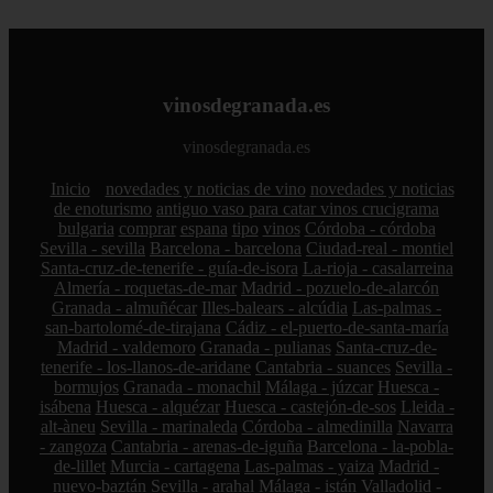
vinosdegranada.es
vinosdegranada.es
Inicio
novedades y noticias de vino
novedades y noticias
de enoturismo
antiguo vaso para catar vinos crucigrama
bulgaria
comprar
espana
tipo
vinos
Córdoba - córdoba
Sevilla - sevilla
Barcelona - barcelona
Ciudad-real - montiel
Santa-cruz-de-tenerife - guía-de-isora
La-rioja - casalarreina
Almería - roquetas-de-mar
Madrid - pozuelo-de-alarcón
Granada - almuñécar
Illes-balears - alcúdia
Las-palmas -
san-bartolomé-de-tirajana
Cádiz - el-puerto-de-santa-maría
Madrid - valdemoro
Granada - pulianas
Santa-cruz-de-
tenerife - los-llanos-de-aridane
Cantabria - suances
Sevilla -
bormujos
Granada - monachil
Málaga - júzcar
Huesca -
isábena
Huesca - alquézar
Huesca - castejón-de-sos
Lleida -
alt-àneu
Sevilla - marinaleda
Córdoba - almedinilla
Navarra
- zangoza
Cantabria - arenas-de-iguña
Barcelona - la-pobla-
de-lillet
Murcia - cartagena
Las-palmas - yaiza
Madrid -
nuevo-baztán
Sevilla - arahal
Málaga - istán
Valladolid -