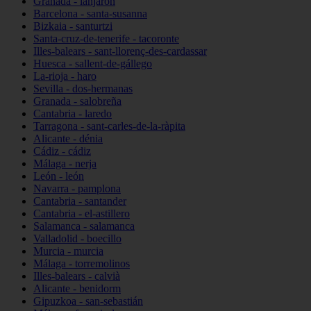
Granada - lanjarón
Barcelona - santa-susanna
Bizkaia - santurtzi
Santa-cruz-de-tenerife - tacoronte
Illes-balears - sant-llorenç-des-cardassar
Huesca - sallent-de-gállego
La-rioja - haro
Sevilla - dos-hermanas
Granada - salobreña
Cantabria - laredo
Tarragona - sant-carles-de-la-ràpita
Alicante - dénia
Cádiz - cádiz
Málaga - nerja
León - león
Navarra - pamplona
Cantabria - santander
Cantabria - el-astillero
Salamanca - salamanca
Valladolid - boecillo
Murcia - murcia
Málaga - torremolinos
Illes-balears - calvià
Alicante - benidorm
Gipuzkoa - san-sebastián