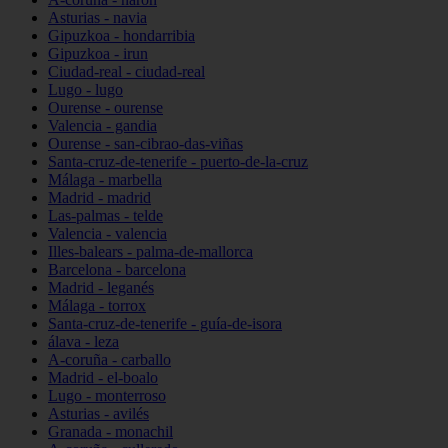
Asturias - navia
Gipuzkoa - hondarribia
Gipuzkoa - irun
Ciudad-real - ciudad-real
Lugo - lugo
Ourense - ourense
Valencia - gandia
Ourense - san-cibrao-das-viñas
Santa-cruz-de-tenerife - puerto-de-la-cruz
Málaga - marbella
Madrid - madrid
Las-palmas - telde
Valencia - valencia
Illes-balears - palma-de-mallorca
Barcelona - barcelona
Madrid - leganés
Málaga - torrox
Santa-cruz-de-tenerife - guía-de-isora
álava - leza
A-coruña - carballo
Madrid - el-boalo
Lugo - monterroso
Asturias - avilés
Granada - monachil