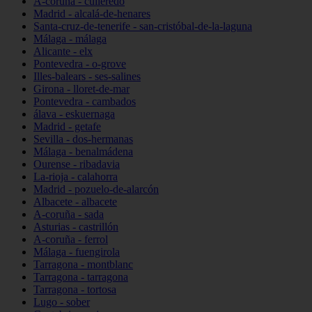
A-coruña - culleredo
Madrid - alcalá-de-henares
Santa-cruz-de-tenerife - san-cristóbal-de-la-laguna
Málaga - málaga
Alicante - elx
Pontevedra - o-grove
Illes-balears - ses-salines
Girona - lloret-de-mar
Pontevedra - cambados
álava - eskuernaga
Madrid - getafe
Sevilla - dos-hermanas
Málaga - benalmádena
Ourense - ribadavia
La-rioja - calahorra
Madrid - pozuelo-de-alarcón
Albacete - albacete
A-coruña - sada
Asturias - castrillón
A-coruña - ferrol
Málaga - fuengirola
Tarragona - montblanc
Tarragona - tarragona
Tarragona - tortosa
Lugo - sober