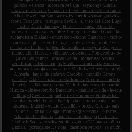
guíxols
Valencia - alboraya
Málaga - sayalonga
Murcia -
caravaca-de-la-cruz
Ciudad-real - villanueva-de-los-infantes
Alicante - villena
Santa-cruz-de-tenerife - san-miguel-de-
abona
Tarragona - tarragona
Sevilla - el-viso-del-alcor
Lugo
- sober
álava - lantziego
Huesca - la-fueva
Alicante -
monòver
León - valdevimbre
Tarragona - calafell
Granada -
güejar-sierra
Bizkaia - amorebieta-etxano
Cantabria - medio-
cudeyo
Lugo - cervo
La-rioja - lardero
León - molinaseca
Ciudad-real - almagro
Murcia - molina-de-segura
Zaragoza -
fuendejalón
Huesca - villanueva-de-sigena
Pontevedra - o-
grove
Las-palmas - arucas
Lleida - mollerussa
Sevilla -
aznalcázar
Toledo - bargas
Sevilla - la-rinconada
Huesca -
adahuesca
La-rioja - san-asensio
Madrid - colmenar-de-oreja
Almería - láujar-de-andarax
Córdoba - montilla
Girona -
palamós
Cádiz - chiclana-de-la-frontera
A-coruña - melide
La-rioja - villalobar-de-rioja
Madrid - las-rozas-de-madrid
Huesca - aínsa-sobrarbe
Barcelona - manlleu
Lleida - la-seu-
d39urgell
Sevilla - la-puebla-de-los-infantes
Pontevedra -
cambados
Melilla - melilla
Gipuzkoa - orio
Guadalajara -
sigüenza
Madrid - getafe
Castellón - orpesa
Girona - pals
Murcia - librilla
Málaga - montejaque
Sevilla - olivares
Almería - benahadux
Cantabria - torrelavega
Castellón -
benlloch
Santa-cruz-de-tenerife - güímar
Málaga - mollina
Bizkaia - portugalete
La-rioja - calahorra
Murcia - la-unión