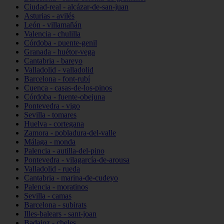
Ciudad-real - alcázar-de-san-juan
Asturias - avilés
León - villamañán
Valencia - chulilla
Córdoba - puente-genil
Granada - huétor-vega
Cantabria - bareyo
Valladolid - valladolid
Barcelona - font-rubí
Cuenca - casas-de-los-pinos
Córdoba - fuente-obejuna
Pontevedra - vigo
Sevilla - tomares
Huelva - cortegana
Zamora - pobladura-del-valle
Málaga - monda
Palencia - autilla-del-pino
Pontevedra - vilagarcía-de-arousa
Valladolid - rueda
Cantabria - marina-de-cudeyo
Palencia - moratinos
Sevilla - camas
Barcelona - subirats
Illes-balears - sant-joan
Badajoz - cheles