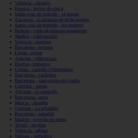
Valencia - picanya
Huesca - belver-de-cinca
Santa-cruz-de-tenerife - el-sauzal
Zaragoza - la-almunia-de-doña-godina
Santa-cruz-de-tenerife - los-realejos
Bizkaia - valle-de-trápaga-trapagaran
Madrid - valdemorillo
Valencia - manises
Barcelona - terrassa
Lleida - tremp
Asturias - villaviciosa
Huelva - trigueros
Girona - castelló-d39empúries
Barcelona - cardedeu
Barcelona - sant-quirze-del-vallès
Córdoba - baena
Alicante - el-campello
Barcelona - gavà
Murcia - abanilla
Ourense - o-carballiño
Barcelona - sabadell
Madrid - torrejón-de-ardoz
Teruel - alcorisa
Valencia - alfafar
Málaga - campillos