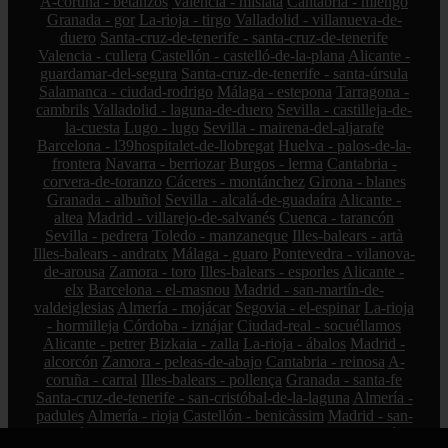
A-coruña - betanzos
Valencia - mislata
Cantabria - miengo
Granada - gor
La-rioja - tirgo
Valladolid - villanueva-de-
duero
Santa-cruz-de-tenerife - santa-cruz-de-tenerife
Valencia - cullera
Castellón - castelló-de-la-plana
Alicante -
guardamar-del-segura
Santa-cruz-de-tenerife - santa-úrsula
Salamanca - ciudad-rodrigo
Málaga - estepona
Tarragona -
cambrils
Valladolid - laguna-de-duero
Sevilla - castilleja-de-
la-cuesta
Lugo - lugo
Sevilla - mairena-del-aljarafe
Barcelona - l39hospitalet-de-llobregat
Huelva - palos-de-la-
frontera
Navarra - berriozar
Burgos - lerma
Cantabria -
corvera-de-toranzo
Cáceres - montánchez
Girona - blanes
Granada - albuñol
Sevilla - alcalá-de-guadaíra
Alicante -
altea
Madrid - villarejo-de-salvanés
Cuenca - tarancón
Sevilla - pedrera
Toledo - manzaneque
Illes-balears - artà
Illes-balears - andratx
Málaga - guaro
Pontevedra - vilanova-
de-arousa
Zamora - toro
Illes-balears - esporles
Alicante -
elx
Barcelona - el-masnou
Madrid - san-martín-de-
valdeiglesias
Almería - mojácar
Segovia - el-espinar
La-rioja
- hormilleja
Córdoba - iznájar
Ciudad-real - socuéllamos
Alicante - petrer
Bizkaia - zalla
La-rioja - ábalos
Madrid -
alcorcón
Zamora - peleas-de-abajo
Cantabria - reinosa
A-
coruña - carral
Illes-balears - pollença
Granada - santa-fe
Santa-cruz-de-tenerife - san-cristóbal-de-la-laguna
Almería -
padules
Almería - rioja
Castellón - benicàssim
Madrid - san-
sebastián-de-los-reyes
Alicante - sant-joan-d39alacant
Jaén -