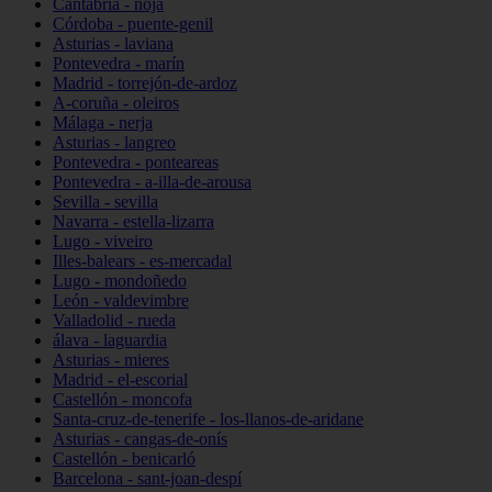
Cantabria - noja
Córdoba - puente-genil
Asturias - laviana
Pontevedra - marín
Madrid - torrejón-de-ardoz
A-coruña - oleiros
Málaga - nerja
Asturias - langreo
Pontevedra - ponteareas
Pontevedra - a-illa-de-arousa
Sevilla - sevilla
Navarra - estella-lizarra
Lugo - viveiro
Illes-balears - es-mercadal
Lugo - mondoñedo
León - valdevimbre
Valladolid - rueda
álava - laguardia
Asturias - mieres
Madrid - el-escorial
Castellón - moncofa
Santa-cruz-de-tenerife - los-llanos-de-aridane
Asturias - cangas-de-onís
Castellón - benicarló
Barcelona - sant-joan-despí