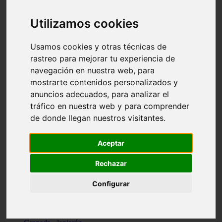
Santa-cruz-de-tenerife - los-llanos-de-aridane
Cantabria - suances
Utilizamos cookies
Sevilla - bormujos
Granada - monachil
Málaga - júzcar
Usamos cookies y otras técnicas de
Huesca - isábena
rastreo para mejorar tu experiencia de
Huesca - alquézar
navegación en nuestra web, para
Huesca - castejón-de-sos
Lleida - alt-àneu
mostrarte contenidos personalizados y
Sevilla - marinaleda
anuncios adecuados, para analizar el
Córdoba - almedinilla
tráfico en nuestra web y para comprender
Navarra - zangoza
Cantabria - arenas-de-iguña
de donde llegan nuestros visitantes.
Barcelona - la-pobla-de-lillet
Murcia - cartagena
Las-palmas - yaiza
Aceptar
Madrid - nuevo-baztán
Sevilla - arahal
Rechazar
Málaga - istán
Valladolid - fuensaldaña
Configurar
Sevilla - salteras
Huesca - biescas
Granada - pampaneira
La-rioja - ezcaray