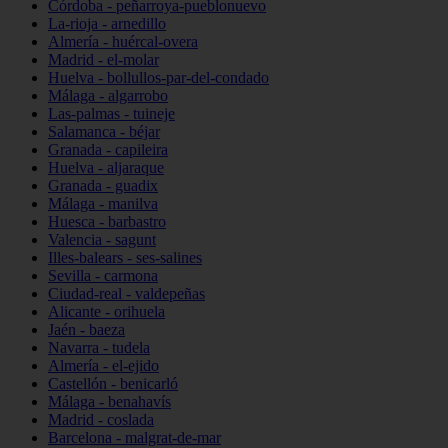
Córdoba - peñarroya-pueblonuevo
La-rioja - arnedillo
Almería - huércal-overa
Madrid - el-molar
Huelva - bollullos-par-del-condado
Málaga - algarrobo
Las-palmas - tuineje
Salamanca - béjar
Granada - capileira
Huelva - aljaraque
Granada - guadix
Málaga - manilva
Huesca - barbastro
Valencia - sagunt
Illes-balears - ses-salines
Sevilla - carmona
Ciudad-real - valdepeñas
Alicante - orihuela
Jaén - baeza
Navarra - tudela
Almería - el-ejido
Castellón - benicarló
Málaga - benahavís
Madrid - coslada
Barcelona - malgrat-de-mar