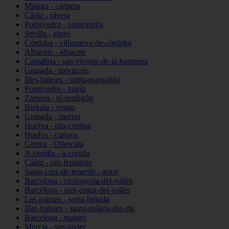
Málaga - cártama
Cádiz - olvera
Pontevedra - pontevedra
Sevilla - gines
Córdoba - villanueva-de-córdoba
Albacete - albacete
Cantabria - san-vicente-de-la-barquera
Granada - torvizcón
Illes-balears - santa-margalida
Pontevedra - marín
Zamora - el-perdigón
Bizkaia - sestao
Granada - murtas
Huelva - isla-cristina
Huelva - cartaya
Girona - l39escala
A-coruña - a-coruña
Cádiz - san-fernando
Santa-cruz-de-tenerife - arico
Barcelona - cerdanyola-del-vallès
Barcelona - sant-cugat-del-vallès
Las-palmas - santa-brígida
Illes-balears - santa-eulària-des-riu
Barcelona - mataró
Murcia - san-javier