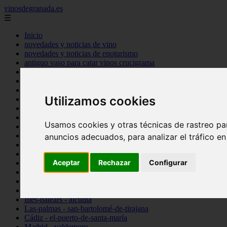
vinosdegranada.es
☰
Inicio
novedades y noticias de vino
novedades y noticias de enoturismo
antiguo vaso para catar vinos crucigrama
bulgaria
comprar
espana
Utilizamos cookies
tipo
vinos
Córdoba - córdoba
Usamos cookies y otras técnicas de rastreo pa
Sevilla - sevilla
Barcelona - barcelona
anuncios adecuados, para analizar el tráfico e
Ciudad-real - montiel
Santa-cruz-de-tenerife - guía-de-isora
Aceptar
Rechazar
Configurar
La-rioja - casalarreina
Almería - roquetas-de-mar
Madrid - pozuelo-de-alarcón
Granada - almuñécar
Illes-balears - alcúdia
Las-palmas - san-bartolomé-de-tirajana
Cádiz - el-puerto-de-santa-maría
Madrid - valdemoro