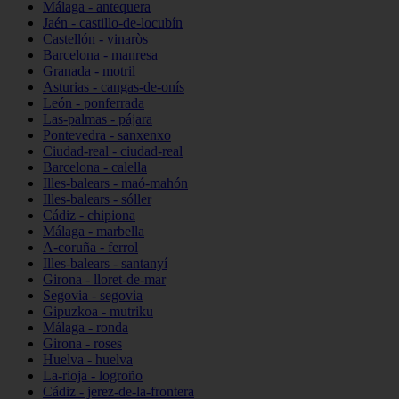
Málaga - antequera
Jaén - castillo-de-locubín
Castellón - vinaròs
Barcelona - manresa
Granada - motril
Asturias - cangas-de-onís
León - ponferrada
Las-palmas - pájara
Pontevedra - sanxenxo
Ciudad-real - ciudad-real
Barcelona - calella
Illes-balears - maó-mahón
Illes-balears - sóller
Cádiz - chipiona
Málaga - marbella
A-coruña - ferrol
Illes-balears - santanyí
Girona - lloret-de-mar
Segovia - segovia
Gipuzkoa - mutriku
Málaga - ronda
Girona - roses
Huelva - huelva
La-rioja - logroño
Cádiz - jerez-de-la-frontera