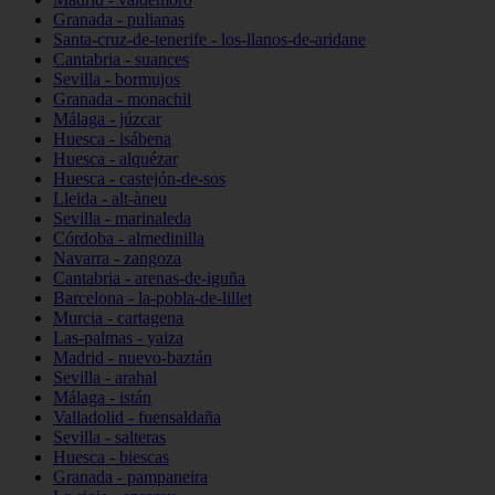
Granada - pulianas
Santa-cruz-de-tenerife - los-llanos-de-aridane
Cantabria - suances
Sevilla - bormujos
Granada - monachil
Málaga - júzcar
Huesca - isábena
Huesca - alquézar
Huesca - castejón-de-sos
Lleida - alt-àneu
Sevilla - marinaleda
Córdoba - almedinilla
Navarra - zangoza
Cantabria - arenas-de-iguña
Barcelona - la-pobla-de-lillet
Murcia - cartagena
Las-palmas - yaiza
Madrid - nuevo-baztán
Sevilla - arahal
Málaga - istán
Valladolid - fuensaldaña
Sevilla - salteras
Huesca - biescas
Granada - pampaneira