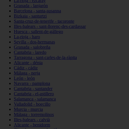
La-rioja - ezcaray
Granada - lanjarón
Barcelona - santa-susanna
Bizkaia - santurtzi
Santa-cruz-de-tenerife - tacoronte
Illes-balears - sant-llorenç-des-cardassar
Huesca - sallent-de-gállego
La-rioja - haro
Sevilla - dos-hermanas
Granada - salobreña
Cantabria - laredo
Tarragona - sant-carles-de-la-ràpita
Alicante - dénia
Cádiz - cádiz
Málaga - nerja
León - león
Navarra - pamplona
Cantabria - santander
Cantabria - el-astillero
Salamanca - salamanca
Valladolid - boecillo
Murcia - murcia
Málaga - torremolinos
Illes-balears - calvià
Alicante - benidorm