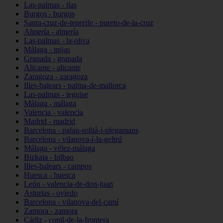
Las-palmas - tías
Burgos - burgos
Santa-cruz-de-tenerife - puerto-de-la-cruz
Almería - almería
Las-palmas - la-oliva
Málaga - mijas
Granada - granada
Alicante - alicante
Zaragoza - zaragoza
Illes-balears - palma-de-mallorca
Las-palmas - teguise
Málaga - málaga
Valencia - valencia
Madrid - madrid
Barcelona - palau-solità-i-plegamans
Barcelona - vilanova-i-la-geltrú
Málaga - vélez-málaga
Bizkaia - bilbao
Illes-balears - campos
Huesca - huesca
León - valencia-de-don-juan
Asturias - oviedo
Barcelona - vilanova-del-camí
Zamora - zamora
Cádiz - conil-de-la-frontera