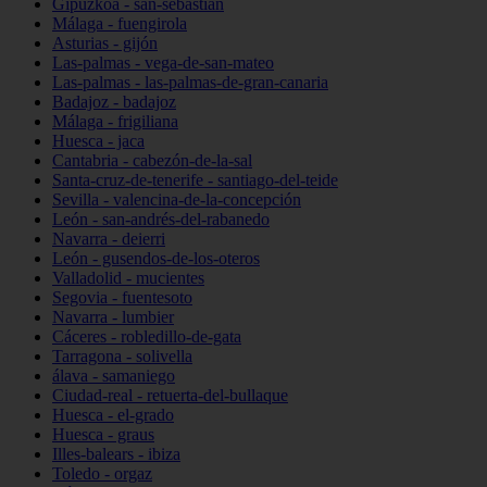
Gipuzkoa - san-sebastián
Málaga - fuengirola
Asturias - gijón
Las-palmas - vega-de-san-mateo
Las-palmas - las-palmas-de-gran-canaria
Badajoz - badajoz
Málaga - frigiliana
Huesca - jaca
Cantabria - cabezón-de-la-sal
Santa-cruz-de-tenerife - santiago-del-teide
Sevilla - valencina-de-la-concepción
León - san-andrés-del-rabanedo
Navarra - deierri
León - gusendos-de-los-oteros
Valladolid - mucientes
Segovia - fuentesoto
Navarra - lumbier
Cáceres - robledillo-de-gata
Tarragona - solivella
álava - samaniego
Ciudad-real - retuerta-del-bullaque
Huesca - el-grado
Huesca - graus
Illes-balears - ibiza
Toledo - orgaz