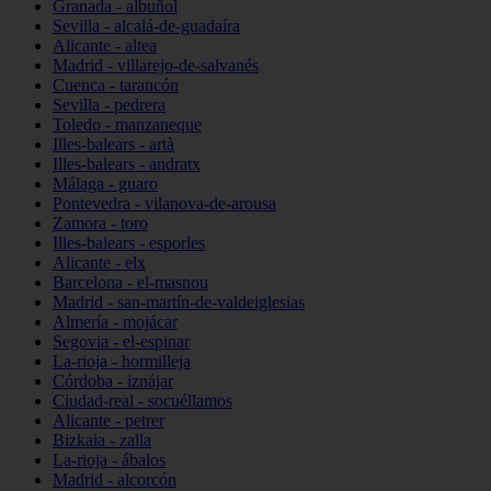
Granada - albuñol
Sevilla - alcalá-de-guadaíra
Alicante - altea
Madrid - villarejo-de-salvanés
Cuenca - tarancón
Sevilla - pedrera
Toledo - manzaneque
Illes-balears - artà
Illes-balears - andratx
Málaga - guaro
Pontevedra - vilanova-de-arousa
Zamora - toro
Illes-balears - esporles
Alicante - elx
Barcelona - el-masnou
Madrid - san-martín-de-valdeiglesias
Almería - mojácar
Segovia - el-espinar
La-rioja - hormilleja
Córdoba - iznájar
Ciudad-real - socuéllamos
Alicante - petrer
Bizkaia - zalla
La-rioja - ábalos
Madrid - alcorcón