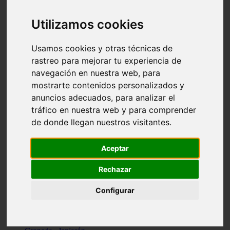
Santa-cruz-de-tenerife - los-llanos-de-aridane
Cantabria - suances
Utilizamos cookies
Sevilla - bormujos
Granada - monachil
Málaga - júzcar
Usamos cookies y otras técnicas de
Huesca - isábena
rastreo para mejorar tu experiencia de
Huesca - alquézar
navegación en nuestra web, para
Huesca - castejón-de-sos
Lleida - alt-àneu
mostrarte contenidos personalizados y
Sevilla - marinaleda
anuncios adecuados, para analizar el
Córdoba - almedinilla
tráfico en nuestra web y para comprender
Navarra - zangoza
Cantabria - arenas-de-iguña
de donde llegan nuestros visitantes.
Barcelona - la-pobla-de-lillet
Murcia - cartagena
Las-palmas - yaiza
Aceptar
Madrid - nuevo-baztán
Sevilla - arahal
Rechazar
Málaga - istán
Valladolid - fuensaldaña
Configurar
Sevilla - salteras
Huesca - biescas
Granada - pampaneira
La-rioja - ezcaray