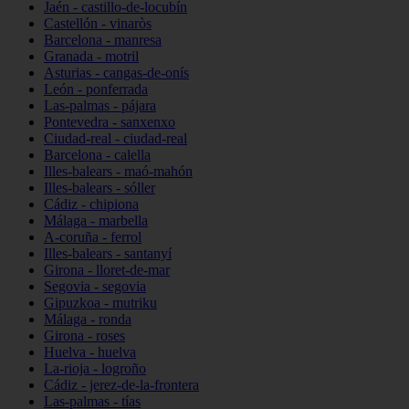
Jaén - castillo-de-locubín
Castellón - vinaròs
Barcelona - manresa
Granada - motril
Asturias - cangas-de-onís
León - ponferrada
Las-palmas - pájara
Pontevedra - sanxenxo
Ciudad-real - ciudad-real
Barcelona - calella
Illes-balears - maó-mahón
Illes-balears - sóller
Cádiz - chipiona
Málaga - marbella
A-coruña - ferrol
Illes-balears - santanyí
Girona - lloret-de-mar
Segovia - segovia
Gipuzkoa - mutriku
Málaga - ronda
Girona - roses
Huelva - huelva
La-rioja - logroño
Cádiz - jerez-de-la-frontera
Las-palmas - tías