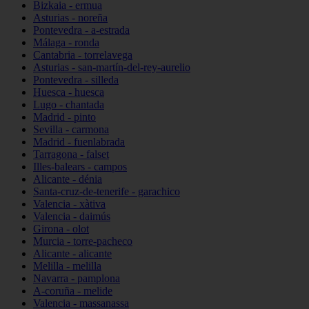
Bizkaia - ermua
Asturias - noreña
Pontevedra - a-estrada
Málaga - ronda
Cantabria - torrelavega
Asturias - san-martín-del-rey-aurelio
Pontevedra - silleda
Huesca - huesca
Lugo - chantada
Madrid - pinto
Sevilla - carmona
Madrid - fuenlabrada
Tarragona - falset
Illes-balears - campos
Alicante - dénia
Santa-cruz-de-tenerife - garachico
Valencia - xàtiva
Valencia - daimús
Girona - olot
Murcia - torre-pacheco
Alicante - alicante
Melilla - melilla
Navarra - pamplona
A-coruña - melide
Valencia - massanassa