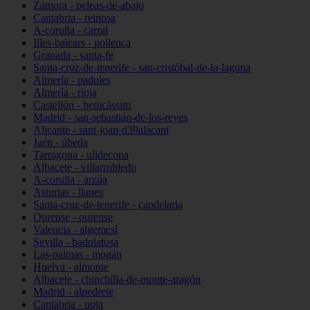
Zamora - peleas-de-abajo
Cantabria - reinosa
A-coruña - carral
Illes-balears - pollença
Granada - santa-fe
Santa-cruz-de-tenerife - san-cristóbal-de-la-laguna
Almería - padules
Almería - rioja
Castellón - benicàssim
Madrid - san-sebastián-de-los-reyes
Alicante - sant-joan-d39alacant
Jaén - úbeda
Tarragona - ulldecona
Albacete - villarrobledo
A-coruña - arzúa
Asturias - llanes
Santa-cruz-de-tenerife - candelaria
Ourense - ourense
Valencia - algemesí
Sevilla - badolatosa
Las-palmas - mogán
Huelva - almonte
Albacete - chinchilla-de-monte-aragón
Madrid - alpedrete
Cantabria - noja