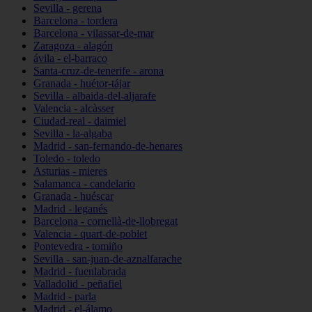
Sevilla - gerena
Barcelona - tordera
Barcelona - vilassar-de-mar
Zaragoza - alagón
ávila - el-barraco
Santa-cruz-de-tenerife - arona
Granada - huétor-tájar
Sevilla - albaida-del-aljarafe
Valencia - alcàsser
Ciudad-real - daimiel
Sevilla - la-algaba
Madrid - san-fernando-de-henares
Toledo - toledo
Asturias - mieres
Salamanca - candelario
Granada - huéscar
Madrid - leganés
Barcelona - cornellà-de-llobregat
Valencia - quart-de-poblet
Pontevedra - tomiño
Sevilla - san-juan-de-aznalfarache
Madrid - fuenlabrada
Valladolid - peñafiel
Madrid - parla
Madrid - el-álamo