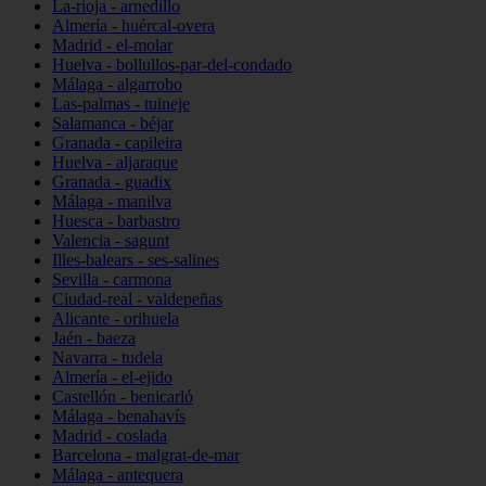
La-rioja - arnedillo
Almería - huércal-overa
Madrid - el-molar
Huelva - bollullos-par-del-condado
Málaga - algarrobo
Las-palmas - tuineje
Salamanca - béjar
Granada - capileira
Huelva - aljaraque
Granada - guadix
Málaga - manilva
Huesca - barbastro
Valencia - sagunt
Illes-balears - ses-salines
Sevilla - carmona
Ciudad-real - valdepeñas
Alicante - orihuela
Jaén - baeza
Navarra - tudela
Almería - el-ejido
Castellón - benicarló
Málaga - benahavís
Madrid - coslada
Barcelona - malgrat-de-mar
Málaga - antequera