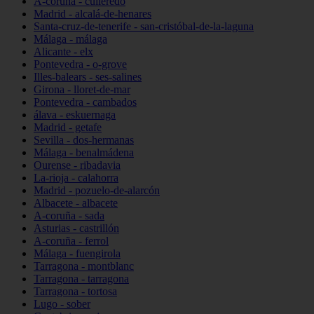
A-coruña - culleredo
Madrid - alcalá-de-henares
Santa-cruz-de-tenerife - san-cristóbal-de-la-laguna
Málaga - málaga
Alicante - elx
Pontevedra - o-grove
Illes-balears - ses-salines
Girona - lloret-de-mar
Pontevedra - cambados
álava - eskuernaga
Madrid - getafe
Sevilla - dos-hermanas
Málaga - benalmádena
Ourense - ribadavia
La-rioja - calahorra
Madrid - pozuelo-de-alarcón
Albacete - albacete
A-coruña - sada
Asturias - castrillón
A-coruña - ferrol
Málaga - fuengirola
Tarragona - montblanc
Tarragona - tarragona
Tarragona - tortosa
Lugo - sober