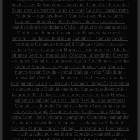
Sevilla - sevilla
Barcelona - barcelona
Ciudad-real - montiel
Santa-cruz-de-tenerife - guía-de-isora
La-rioja - casalarreina
Almería - roquetas-de-mar
Madrid - pozuelo-de-alarcón
Granada - almuñécar
Illes-balears - alcúdia
Las-palmas -
san-bartolomé-de-tirajana
Cádiz - el-puerto-de-santa-maría
Madrid - valdemoro
Granada - pulianas
Santa-cruz-de-
tenerife - los-llanos-de-aridane
Cantabria - suances
Sevilla -
bormujos
Granada - monachil
Málaga - júzcar
Huesca -
isábena
Huesca - alquézar
Huesca - castejón-de-sos
Lleida -
alt-àneu
Sevilla - marinaleda
Córdoba - almedinilla
Navarra
- zangoza
Cantabria - arenas-de-iguña
Barcelona - la-pobla-
de-lillet
Murcia - cartagena
Las-palmas - yaiza
Madrid -
nuevo-baztán
Sevilla - arahal
Málaga - istán
Valladolid -
fuensaldaña
Sevilla - salteras
Huesca - biescas
Granada -
pampaneira
La-rioja - ezcaray
Granada - lanjarón
Barcelona
- santa-susanna
Bizkaia - santurtzi
Santa-cruz-de-tenerife -
tacoronte
Illes-balears - sant-llorenç-des-cardassar
Huesca -
sallent-de-gállego
La-rioja - haro
Sevilla - dos-hermanas
Granada - salobreña
Cantabria - laredo
Tarragona - sant-
carles-de-la-ràpita
Alicante - dénia
Cádiz - cádiz
Málaga -
nerja
León - león
Navarra - pamplona
Cantabria - santander
Cantabria - el-astillero
Salamanca - salamanca
Valladolid -
boecillo
Murcia - murcia
Málaga - torremolinos
Illes-balears
- calvià
Alicante - benidorm
Gipuzkoa - san-sebastián
Málaga - fuengirola
Asturias - gijón
Las-palmas - vega-de-