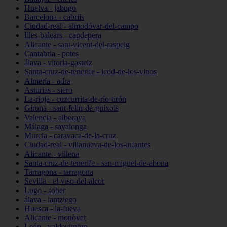
Huelva - jabugo
Barcelona - cabrils
Ciudad-real - almodóvar-del-campo
Illes-balears - capdepera
Alicante - sant-vicent-del-raspeig
Cantabria - potes
álava - vitoria-gasteiz
Santa-cruz-de-tenerife - icod-de-los-vinos
Almería - adra
Asturias - siero
La-rioja - cuzcurrita-de-río-tirón
Girona - sant-feliu-de-guíxols
Valencia - alboraya
Málaga - sayalonga
Murcia - caravaca-de-la-cruz
Ciudad-real - villanueva-de-los-infantes
Alicante - villena
Santa-cruz-de-tenerife - san-miguel-de-abona
Tarragona - tarragona
Sevilla - el-viso-del-alcor
Lugo - sober
álava - lantziego
Huesca - la-fueva
Alicante - monòver
León - valdevimbre