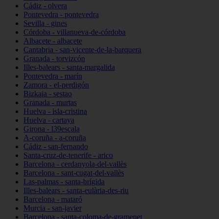
Cádiz - olvera
Pontevedra - pontevedra
Sevilla - gines
Córdoba - villanueva-de-córdoba
Albacete - albacete
Cantabria - san-vicente-de-la-barquera
Granada - torvizcón
Illes-balears - santa-margalida
Pontevedra - marín
Zamora - el-perdigón
Bizkaia - sestao
Granada - murtas
Huelva - isla-cristina
Huelva - cartaya
Girona - l39escala
A-coruña - a-coruña
Cádiz - san-fernando
Santa-cruz-de-tenerife - arico
Barcelona - cerdanyola-del-vallès
Barcelona - sant-cugat-del-vallès
Las-palmas - santa-brígida
Illes-balears - santa-eulària-des-riu
Barcelona - mataró
Murcia - san-javier
Barcelona - santa-coloma-de-gramenet