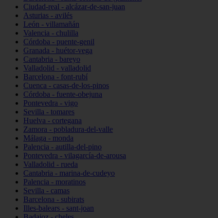
Ciudad-real - alcázar-de-san-juan
Asturias - avilés
León - villamañán
Valencia - chulilla
Córdoba - puente-genil
Granada - huétor-vega
Cantabria - bareyo
Valladolid - valladolid
Barcelona - font-rubí
Cuenca - casas-de-los-pinos
Córdoba - fuente-obejuna
Pontevedra - vigo
Sevilla - tomares
Huelva - cortegana
Zamora - pobladura-del-valle
Málaga - monda
Palencia - autilla-del-pino
Pontevedra - vilagarcía-de-arousa
Valladolid - rueda
Cantabria - marina-de-cudeyo
Palencia - moratinos
Sevilla - camas
Barcelona - subirats
Illes-balears - sant-joan
Badajoz - cheles