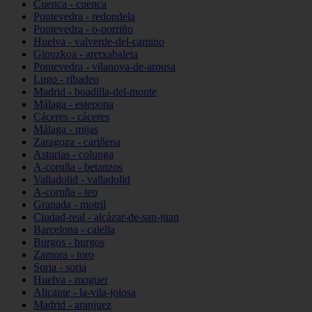
Cuenca - cuenca
Pontevedra - redondela
Pontevedra - o-porriño
Huelva - valverde-del-camino
Gipuzkoa - aretxabaleta
Pontevedra - vilanova-de-arousa
Lugo - ribadeo
Madrid - boadilla-del-monte
Málaga - estepona
Cáceres - cáceres
Málaga - mijas
Zaragoza - cariñena
Asturias - colunga
A-coruña - betanzos
Valladolid - valladolid
A-coruña - teo
Granada - motril
Ciudad-real - alcázar-de-san-juan
Barcelona - calella
Burgos - burgos
Zamora - toro
Soria - soria
Huelva - moguer
Alicante - la-vila-joiosa
Madrid - aranjuez