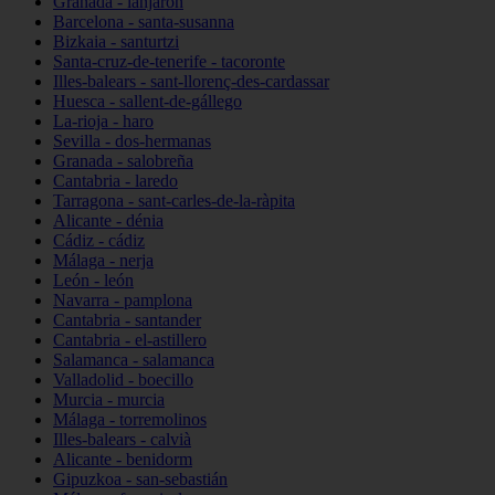
Granada - lanjarón
Barcelona - santa-susanna
Bizkaia - santurtzi
Santa-cruz-de-tenerife - tacoronte
Illes-balears - sant-llorenç-des-cardassar
Huesca - sallent-de-gállego
La-rioja - haro
Sevilla - dos-hermanas
Granada - salobreña
Cantabria - laredo
Tarragona - sant-carles-de-la-ràpita
Alicante - dénia
Cádiz - cádiz
Málaga - nerja
León - león
Navarra - pamplona
Cantabria - santander
Cantabria - el-astillero
Salamanca - salamanca
Valladolid - boecillo
Murcia - murcia
Málaga - torremolinos
Illes-balears - calvià
Alicante - benidorm
Gipuzkoa - san-sebastián