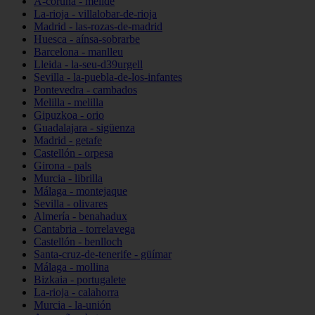
A-coruña - melide
La-rioja - villalobar-de-rioja
Madrid - las-rozas-de-madrid
Huesca - aínsa-sobrarbe
Barcelona - manlleu
Lleida - la-seu-d39urgell
Sevilla - la-puebla-de-los-infantes
Pontevedra - cambados
Melilla - melilla
Gipuzkoa - orio
Guadalajara - sigüenza
Madrid - getafe
Castellón - orpesa
Girona - pals
Murcia - librilla
Málaga - montejaque
Sevilla - olivares
Almería - benahadux
Cantabria - torrelavega
Castellón - benlloch
Santa-cruz-de-tenerife - güímar
Málaga - mollina
Bizkaia - portugalete
La-rioja - calahorra
Murcia - la-unión