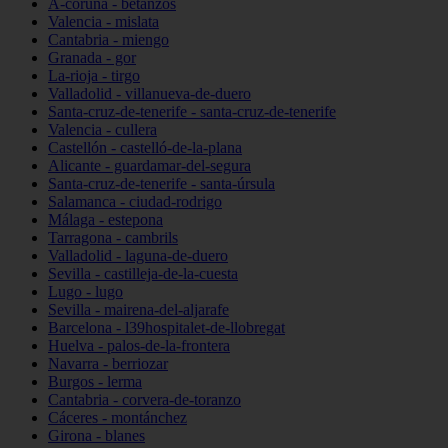
A-coruña - betanzos
Valencia - mislata
Cantabria - miengo
Granada - gor
La-rioja - tirgo
Valladolid - villanueva-de-duero
Santa-cruz-de-tenerife - santa-cruz-de-tenerife
Valencia - cullera
Castellón - castelló-de-la-plana
Alicante - guardamar-del-segura
Santa-cruz-de-tenerife - santa-úrsula
Salamanca - ciudad-rodrigo
Málaga - estepona
Tarragona - cambrils
Valladolid - laguna-de-duero
Sevilla - castilleja-de-la-cuesta
Lugo - lugo
Sevilla - mairena-del-aljarafe
Barcelona - l39hospitalet-de-llobregat
Huelva - palos-de-la-frontera
Navarra - berriozar
Burgos - lerma
Cantabria - corvera-de-toranzo
Cáceres - montánchez
Girona - blanes