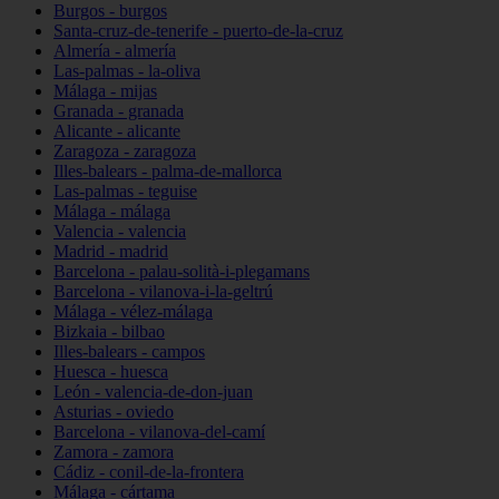
Burgos - burgos
Santa-cruz-de-tenerife - puerto-de-la-cruz
Almería - almería
Las-palmas - la-oliva
Málaga - mijas
Granada - granada
Alicante - alicante
Zaragoza - zaragoza
Illes-balears - palma-de-mallorca
Las-palmas - teguise
Málaga - málaga
Valencia - valencia
Madrid - madrid
Barcelona - palau-solità-i-plegamans
Barcelona - vilanova-i-la-geltrú
Málaga - vélez-málaga
Bizkaia - bilbao
Illes-balears - campos
Huesca - huesca
León - valencia-de-don-juan
Asturias - oviedo
Barcelona - vilanova-del-camí
Zamora - zamora
Cádiz - conil-de-la-frontera
Málaga - cártama