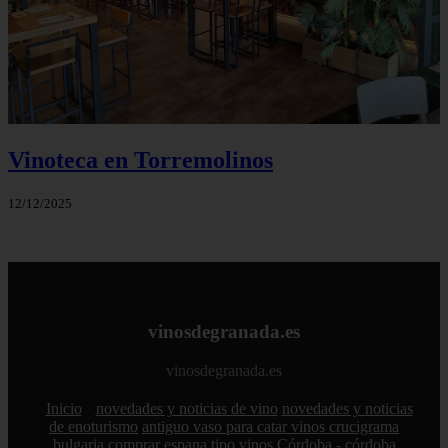
Vinoteca en Torremolinos
12/12/2025
vinosdegranada.es
vinosdegranada.es
Inicio
novedades y noticias de vino
novedades y noticias
de enoturismo
antiguo vaso para catar vinos crucigrama
bulgaria
comprar
espana
tipo
vinos
Córdoba - córdoba