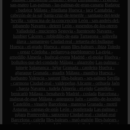
san-mateo
Las-palmas - las-palmas-de-gran-canaria
Badajoz
- badajoz
Málaga - frigiliana
Huesca - jaca
Cantabria -
cabezón-de-la-sal
Santa-cruz-de-tenerife - santiago-del-teide
Sevilla - valencina-de-la-concepción
León - san-andrés-del-
rabanedo
Navarra - deierri
León - gusendos-de-los-oteros
Valladolid - mucientes
Segovia - fuentesoto
Navarra -
lumbier
Cáceres - robledillo-de-gata
Tarragona - solivella
álava - samaniego
Ciudad-real - retuerta-del-bullaque
Huesca - el-grado
Huesca - graus
Illes-balears - ibiza
Toledo
- orgaz
Córdoba - peñarroya-pueblonuevo
La-rioja -
arnedillo
Almería - huércal-overa
Madrid - el-molar
Huelva -
bollullos-par-del-condado
Málaga - algarrobo
Las-palmas -
tuineje
Salamanca - béjar
Granada - capileira
Huelva -
aljaraque
Granada - guadix
Málaga - manilva
Huesca -
barbastro
Valencia - sagunt
Illes-balears - ses-salines
Sevilla
- carmona
Ciudad-real - valdepeñas
Alicante - orihuela
Jaén
- baeza
Navarra - tudela
Almería - el-ejido
Castellón -
benicarló
Málaga - benahavís
Madrid - coslada
Barcelona -
malgrat-de-mar
Málaga - antequera
Jaén - castillo-de-locubín
Castellón - vinaròs
Barcelona - manresa
Granada - motril
Asturias - cangas-de-onís
León - ponferrada
Las-palmas -
pájara
Pontevedra - sanxenxo
Ciudad-real - ciudad-real
Barcelona - calella
Illes-balears - maó-mahón
Illes-balears -
sóller
Cádiz - chipiona
Málaga - marbella
A-coruña - ferrol