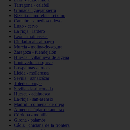
Tarragona - calafell
Granada - güejar-sierra
Bizkaia - amorebieta-etxano
Cantabria - medio-cudeyo
Lugo - cervo
La-rioja - lardero
León - molinaseca
Ciudad-real - almagro
Murcia - molina-de-segura
Zaragoza - fuendejalón
Huesca - villanueva-de-sigena
Pontevedra - o-grove
Las-palmas - arucas
Lleida - mollerussa
Sevilla - aznalcázar
Toledo - bargas
Sevilla - la-rinconada
Huesca - adahuesca
La-rioja - san-asensio
Madrid - colmenar-de-oreja
Almería - láujar-de-andarax
Córdoba - montilla
Girona - palamós
Cádiz - chiclana-de-la-frontera