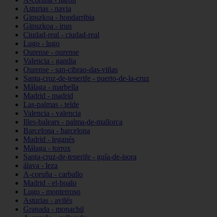
Asturias - navia
Gipuzkoa - hondarribia
Gipuzkoa - irun
Ciudad-real - ciudad-real
Lugo - lugo
Ourense - ourense
Valencia - gandia
Ourense - san-cibrao-das-viñas
Santa-cruz-de-tenerife - puerto-de-la-cruz
Málaga - marbella
Madrid - madrid
Las-palmas - telde
Valencia - valencia
Illes-balears - palma-de-mallorca
Barcelona - barcelona
Madrid - leganés
Málaga - torrox
Santa-cruz-de-tenerife - guía-de-isora
álava - leza
A-coruña - carballo
Madrid - el-boalo
Lugo - monterroso
Asturias - avilés
Granada - monachil