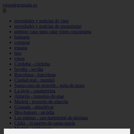
vinosdegranada.es
☰
novedades y noticias de vino
novedades y noticias de enoturismo
antiguo vaso para catar vinos crucigrama
bulgaria
comprar
espana
tipo
vinos
Córdoba - córdoba
Sevilla - sevilla
Barcelona - barcelona
Ciudad-real - montiel
Santa-cruz-de-tenerife - guía-de-isora
La-rioja - casalarreina
Almería - roquetas-de-mar
Madrid - pozuelo-de-alarcón
Granada - almuñécar
Illes-balears - alcúdia
Las-palmas - san-bartolomé-de-tirajana
Cádiz - el-puerto-de-santa-maría
Madrid - valdemoro
Granada - pulianas