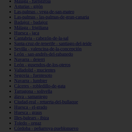
Málaga - fuengirola
Asturias - gijón
Las-palmas - vega-de-san-mateo
Las-palmas - las-palmas-de-gran-canaria
Badajoz - badajoz
Málaga - frigiliana
Huesca - jaca
Cantabria - cabezón-de-la-sal
Santa-cruz-de-tenerife - santiago-del-teide
Sevilla - valencina-de-la-concepción
León - san-andrés-del-rabanedo
Navarra - deierri
León - gusendos-de-los-oteros
Valladolid - mucientes
Segovia - fuentesoto
Navarra - lumbier
Cáceres - robledillo-de-gata
Tarragona - solivella
álava - samaniego
Ciudad-real - retuerta-del-bullaque
Huesca - el-grado
Huesca - graus
Illes-balears - ibiza
Toledo - orgaz
Córdoba - peñarroya-pueblonuevo