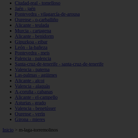
Ciudad-real - tomelloso
Jaén - jaén
Pontevedra - vilagarcía-de-arousa
Ourense - o-carballiño
Alicante - teulada
Murcia - cartagena
Alicante - benidorm
Gipuzkoa - eibar
León - la-bañeza
Pontevedra - meis
Palencia - palencia
Santa-cruz-de-tenerife - santa-cruz-de-tenerife
Valencia - paterna
Las-palmas - agüimes
Alicante - alcoi
Valencia - alaquàs
A-coruña - cabanas
Alicante - el-campello
Asturias - grado
Valencia - benetússer
Ourense - verín
Girona - mieres
Inicio
>
m-laga-torremolinos