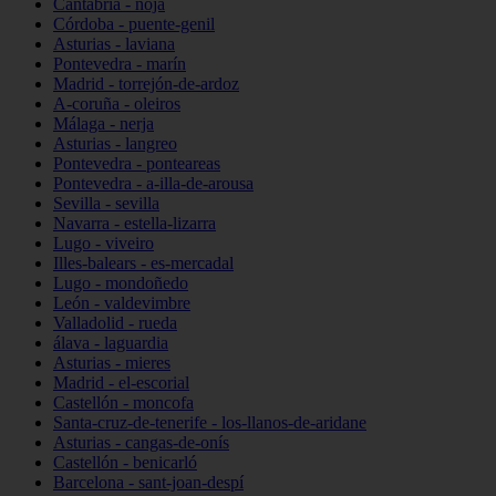
Cantabria - noja
Córdoba - puente-genil
Asturias - laviana
Pontevedra - marín
Madrid - torrejón-de-ardoz
A-coruña - oleiros
Málaga - nerja
Asturias - langreo
Pontevedra - ponteareas
Pontevedra - a-illa-de-arousa
Sevilla - sevilla
Navarra - estella-lizarra
Lugo - viveiro
Illes-balears - es-mercadal
Lugo - mondoñedo
León - valdevimbre
Valladolid - rueda
álava - laguardia
Asturias - mieres
Madrid - el-escorial
Castellón - moncofa
Santa-cruz-de-tenerife - los-llanos-de-aridane
Asturias - cangas-de-onís
Castellón - benicarló
Barcelona - sant-joan-despí