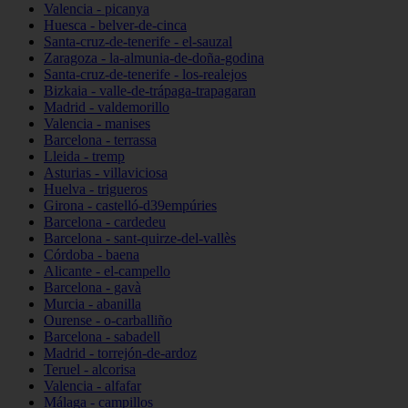
Valencia - picanya
Huesca - belver-de-cinca
Santa-cruz-de-tenerife - el-sauzal
Zaragoza - la-almunia-de-doña-godina
Santa-cruz-de-tenerife - los-realejos
Bizkaia - valle-de-trápaga-trapagaran
Madrid - valdemorillo
Valencia - manises
Barcelona - terrassa
Lleida - tremp
Asturias - villaviciosa
Huelva - trigueros
Girona - castelló-d39empúries
Barcelona - cardedeu
Barcelona - sant-quirze-del-vallès
Córdoba - baena
Alicante - el-campello
Barcelona - gavà
Murcia - abanilla
Ourense - o-carballiño
Barcelona - sabadell
Madrid - torrejón-de-ardoz
Teruel - alcorisa
Valencia - alfafar
Málaga - campillos