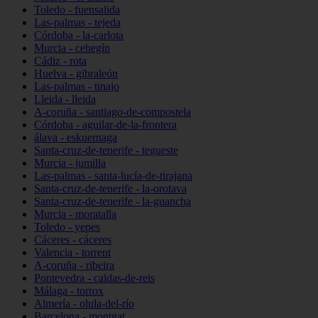
Toledo - fuensalida
Las-palmas - tejeda
Córdoba - la-carlota
Murcia - cehegín
Cádiz - rota
Huelva - gibraleón
Las-palmas - tinajo
Lleida - lleida
A-coruña - santiago-de-compostela
Córdoba - aguilar-de-la-frontera
álava - eskuernaga
Santa-cruz-de-tenerife - tegueste
Murcia - jumilla
Las-palmas - santa-lucía-de-tirajana
Santa-cruz-de-tenerife - la-orotava
Santa-cruz-de-tenerife - la-guancha
Murcia - moratalla
Toledo - yepes
Cáceres - cáceres
Valencia - torrent
A-coruña - ribeira
Pontevedra - caldas-de-reis
Málaga - torrox
Almería - olula-del-río
Barcelona - montgat