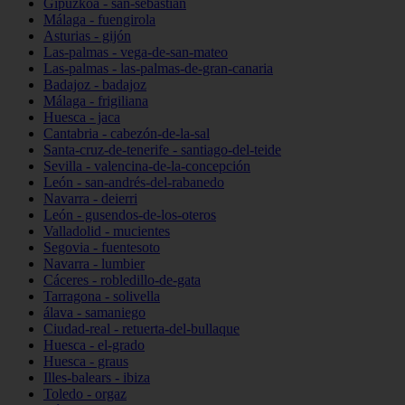
Gipuzkoa - san-sebastián
Málaga - fuengirola
Asturias - gijón
Las-palmas - vega-de-san-mateo
Las-palmas - las-palmas-de-gran-canaria
Badajoz - badajoz
Málaga - frigiliana
Huesca - jaca
Cantabria - cabezón-de-la-sal
Santa-cruz-de-tenerife - santiago-del-teide
Sevilla - valencina-de-la-concepción
León - san-andrés-del-rabanedo
Navarra - deierri
León - gusendos-de-los-oteros
Valladolid - mucientes
Segovia - fuentesoto
Navarra - lumbier
Cáceres - robledillo-de-gata
Tarragona - solivella
álava - samaniego
Ciudad-real - retuerta-del-bullaque
Huesca - el-grado
Huesca - graus
Illes-balears - ibiza
Toledo - orgaz