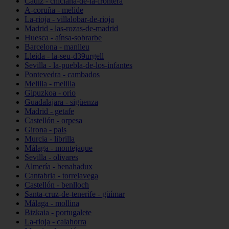
Cádiz - chiclana-de-la-frontera
A-coruña - melide
La-rioja - villalobar-de-rioja
Madrid - las-rozas-de-madrid
Huesca - aínsa-sobrarbe
Barcelona - manlleu
Lleida - la-seu-d39urgell
Sevilla - la-puebla-de-los-infantes
Pontevedra - cambados
Melilla - melilla
Gipuzkoa - orio
Guadalajara - sigüenza
Madrid - getafe
Castellón - orpesa
Girona - pals
Murcia - librilla
Málaga - montejaque
Sevilla - olivares
Almería - benahadux
Cantabria - torrelavega
Castellón - benlloch
Santa-cruz-de-tenerife - güímar
Málaga - mollina
Bizkaia - portugalete
La-rioja - calahorra