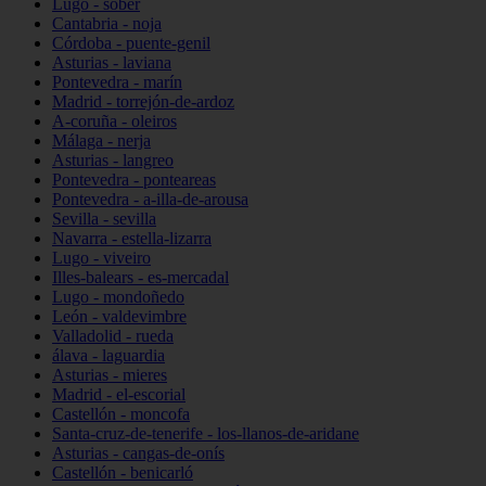
Lugo - sober
Cantabria - noja
Córdoba - puente-genil
Asturias - laviana
Pontevedra - marín
Madrid - torrejón-de-ardoz
A-coruña - oleiros
Málaga - nerja
Asturias - langreo
Pontevedra - ponteareas
Pontevedra - a-illa-de-arousa
Sevilla - sevilla
Navarra - estella-lizarra
Lugo - viveiro
Illes-balears - es-mercadal
Lugo - mondoñedo
León - valdevimbre
Valladolid - rueda
álava - laguardia
Asturias - mieres
Madrid - el-escorial
Castellón - moncofa
Santa-cruz-de-tenerife - los-llanos-de-aridane
Asturias - cangas-de-onís
Castellón - benicarló