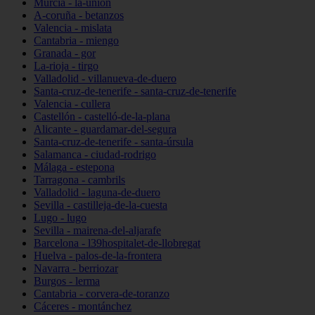
Murcia - la-unión
A-coruña - betanzos
Valencia - mislata
Cantabria - miengo
Granada - gor
La-rioja - tirgo
Valladolid - villanueva-de-duero
Santa-cruz-de-tenerife - santa-cruz-de-tenerife
Valencia - cullera
Castellón - castelló-de-la-plana
Alicante - guardamar-del-segura
Santa-cruz-de-tenerife - santa-úrsula
Salamanca - ciudad-rodrigo
Málaga - estepona
Tarragona - cambrils
Valladolid - laguna-de-duero
Sevilla - castilleja-de-la-cuesta
Lugo - lugo
Sevilla - mairena-del-aljarafe
Barcelona - l39hospitalet-de-llobregat
Huelva - palos-de-la-frontera
Navarra - berriozar
Burgos - lerma
Cantabria - corvera-de-toranzo
Cáceres - montánchez