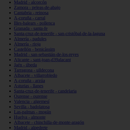
Madrid - alcorcón
Zamora - peleas-de-abajo
Cantabria - reinosa
A-coruña - carral
Illes-balears - pollença
Granada - santa-fe
Santa-cruz-de-tenerife - san-cristóbal-de-la-laguna
Almería - padules
Almería - rioja
Castellón - benicàssim
Madrid - san-sebastián-de-los-reyes
Alicante - sant-joan-d39alacant
Jaén - úbeda
Tarragona - ulldecona
Albacete - villarrobledo
A-coruña - arzúa
Asturias - llanes
Santa-cruz-de-tenerife - candelaria
Ourense - ourense
Valencia - algemesí
Sevilla - badolatosa
Las-palmas - mogán
Huelva - almonte
Albacete - chinchilla-de-monte-aragón
Madrid - alpedrete