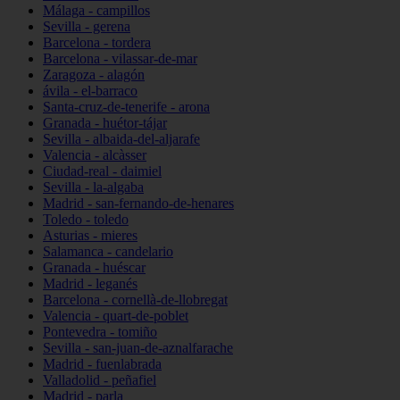
Málaga - campillos
Sevilla - gerena
Barcelona - tordera
Barcelona - vilassar-de-mar
Zaragoza - alagón
ávila - el-barraco
Santa-cruz-de-tenerife - arona
Granada - huétor-tájar
Sevilla - albaida-del-aljarafe
Valencia - alcàsser
Ciudad-real - daimiel
Sevilla - la-algaba
Madrid - san-fernando-de-henares
Toledo - toledo
Asturias - mieres
Salamanca - candelario
Granada - huéscar
Madrid - leganés
Barcelona - cornellà-de-llobregat
Valencia - quart-de-poblet
Pontevedra - tomiño
Sevilla - san-juan-de-aznalfarache
Madrid - fuenlabrada
Valladolid - peñafiel
Madrid - parla