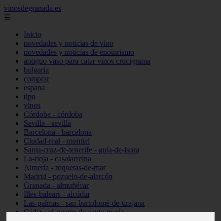
vinosdegranada.es
☰
Inicio
novedades y noticias de vino
novedades y noticias de enoturismo
antiguo vaso para catar vinos crucigrama
bulgaria
comprar
espana
tipo
vinos
Córdoba - córdoba
Sevilla - sevilla
Barcelona - barcelona
Ciudad-real - montiel
Santa-cruz-de-tenerife - guía-de-isora
La-rioja - casalarreina
Almería - roquetas-de-mar
Madrid - pozuelo-de-alarcón
Granada - almuñécar
Illes-balears - alcúdia
Las-palmas - san-bartolomé-de-tirajana
Cádiz - el-puerto-de-santa-maría
Madrid - valdemoro