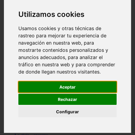
Granada - pulianas
Santa-cruz-de-tenerife - los-llanos-de-aridane
Utilizamos cookies
Cantabria - suances
Sevilla - bormujos
Granada - monachil
Usamos cookies y otras técnicas de
Málaga - júzcar
rastreo para mejorar tu experiencia de
Huesca - isábena
navegación en nuestra web, para
Huesca - alquézar
Huesca - castejón-de-sos
mostrarte contenidos personalizados y
Lleida - alt-àneu
anuncios adecuados, para analizar el
Sevilla - marinaleda
tráfico en nuestra web y para comprender
Córdoba - almedinilla
Navarra - zangoza
de donde llegan nuestros visitantes.
Cantabria - arenas-de-iguña
Barcelona - la-pobla-de-lillet
Murcia - cartagena
Aceptar
Las-palmas - yaiza
Madrid - nuevo-baztán
Rechazar
Sevilla - arahal
Málaga - istán
Configurar
Valladolid - fuensaldaña
Sevilla - salteras
Huesca - biescas
Granada - pampaneira