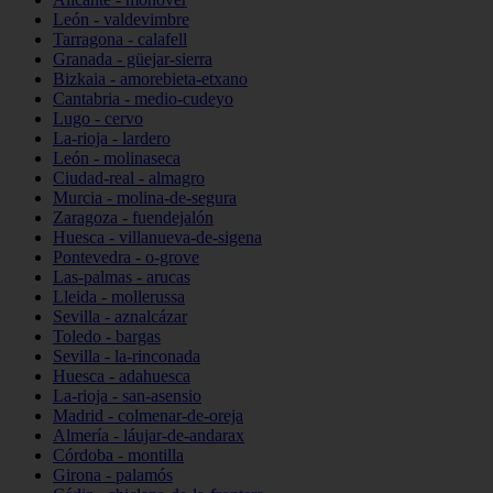
León - valdevimbre
Tarragona - calafell
Granada - güejar-sierra
Bizkaia - amorebieta-etxano
Cantabria - medio-cudeyo
Lugo - cervo
La-rioja - lardero
León - molinaseca
Ciudad-real - almagro
Murcia - molina-de-segura
Zaragoza - fuendejalón
Huesca - villanueva-de-sigena
Pontevedra - o-grove
Las-palmas - arucas
Lleida - mollerussa
Sevilla - aznalcázar
Toledo - bargas
Sevilla - la-rinconada
Huesca - adahuesca
La-rioja - san-asensio
Madrid - colmenar-de-oreja
Almería - láujar-de-andarax
Córdoba - montilla
Girona - palamós