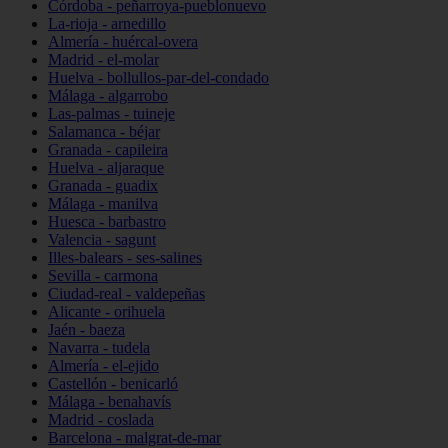
Córdoba - peñarroya-pueblonuevo
La-rioja - arnedillo
Almería - huércal-overa
Madrid - el-molar
Huelva - bollullos-par-del-condado
Málaga - algarrobo
Las-palmas - tuineje
Salamanca - béjar
Granada - capileira
Huelva - aljaraque
Granada - guadix
Málaga - manilva
Huesca - barbastro
Valencia - sagunt
Illes-balears - ses-salines
Sevilla - carmona
Ciudad-real - valdepeñas
Alicante - orihuela
Jaén - baeza
Navarra - tudela
Almería - el-ejido
Castellón - benicarló
Málaga - benahavís
Madrid - coslada
Barcelona - malgrat-de-mar