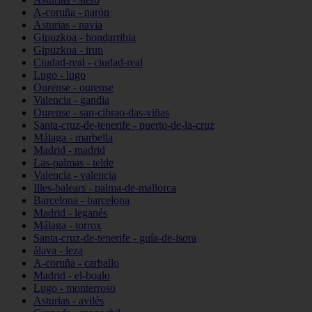
A-coruña - narón
Asturias - navia
Gipuzkoa - hondarribia
Gipuzkoa - irun
Ciudad-real - ciudad-real
Lugo - lugo
Ourense - ourense
Valencia - gandia
Ourense - san-cibrao-das-viñas
Santa-cruz-de-tenerife - puerto-de-la-cruz
Málaga - marbella
Madrid - madrid
Las-palmas - telde
Valencia - valencia
Illes-balears - palma-de-mallorca
Barcelona - barcelona
Madrid - leganés
Málaga - torrox
Santa-cruz-de-tenerife - guía-de-isora
álava - leza
A-coruña - carballo
Madrid - el-boalo
Lugo - monterroso
Asturias - avilés