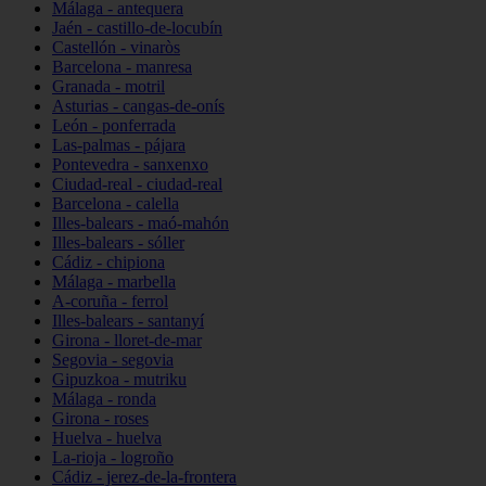
Málaga - antequera
Jaén - castillo-de-locubín
Castellón - vinaròs
Barcelona - manresa
Granada - motril
Asturias - cangas-de-onís
León - ponferrada
Las-palmas - pájara
Pontevedra - sanxenxo
Ciudad-real - ciudad-real
Barcelona - calella
Illes-balears - maó-mahón
Illes-balears - sóller
Cádiz - chipiona
Málaga - marbella
A-coruña - ferrol
Illes-balears - santanyí
Girona - lloret-de-mar
Segovia - segovia
Gipuzkoa - mutriku
Málaga - ronda
Girona - roses
Huelva - huelva
La-rioja - logroño
Cádiz - jerez-de-la-frontera