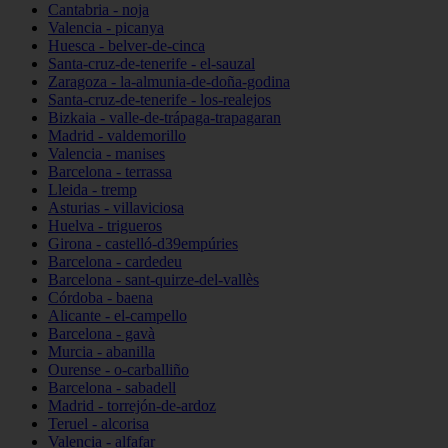
Cantabria - noja
Valencia - picanya
Huesca - belver-de-cinca
Santa-cruz-de-tenerife - el-sauzal
Zaragoza - la-almunia-de-doña-godina
Santa-cruz-de-tenerife - los-realejos
Bizkaia - valle-de-trápaga-trapagaran
Madrid - valdemorillo
Valencia - manises
Barcelona - terrassa
Lleida - tremp
Asturias - villaviciosa
Huelva - trigueros
Girona - castelló-d39empúries
Barcelona - cardedeu
Barcelona - sant-quirze-del-vallès
Córdoba - baena
Alicante - el-campello
Barcelona - gavà
Murcia - abanilla
Ourense - o-carballiño
Barcelona - sabadell
Madrid - torrejón-de-ardoz
Teruel - alcorisa
Valencia - alfafar