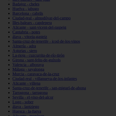
Badajoz - cheles
Huelva - jabugo
Barcelona - cabrils
Ciudad-real - almodóvar-del-campo
Illes-balears - capdepera
Alicante - sant-vicent-del-raspeig
Cantabria - potes
álava - vitoria-gasteiz
Santa-cruz-de-tenerife - icod-de-los-vinos
Almería - adra
Asturias - siero
La-rioja - cuzcurrita-de-río-tirón
Girona - sant-feliu-de-guíxols
Valencia - alboraya
Málaga - sayalonga
Murcia - caravaca-de-la-cruz
Ciudad-real - villanueva-de-los-infantes
Alicante - villena
Santa-cruz-de-tenerife - san-miguel-de-abona
Tarragona - tarragona
Sevilla - el-viso-del-alcor
Lugo - sober
álava - lantziego
Huesca - la-fueva
Alicante - monòver