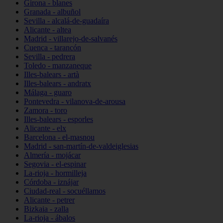
Girona - blanes
Granada - albuñol
Sevilla - alcalá-de-guadaíra
Alicante - altea
Madrid - villarejo-de-salvanés
Cuenca - tarancón
Sevilla - pedrera
Toledo - manzaneque
Illes-balears - artà
Illes-balears - andratx
Málaga - guaro
Pontevedra - vilanova-de-arousa
Zamora - toro
Illes-balears - esporles
Alicante - elx
Barcelona - el-masnou
Madrid - san-martín-de-valdeiglesias
Almería - mojácar
Segovia - el-espinar
La-rioja - hormilleja
Córdoba - iznájar
Ciudad-real - socuéllamos
Alicante - petrer
Bizkaia - zalla
La-rioja - ábalos