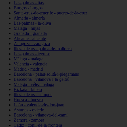
Las-palmas - tías
Burgos - burgos
Santa-cruz-de-tenerife - puerto-de-la-cruz
Almería - almería
Las-palmas - la-oliva
Málaga - mijas
Granada - granada
Alicante - alicante
Zaragoza - zaragoza
Illes-balears - palma-de-mallorca
Las-palmas - teguise
Málaga - málaga
Valencia - valencia
Madrid - madrid
Barcelona - palau-solità-i-plegamans
Barcelona - vilanova-i-la-geltrú
Málaga - vélez-málaga
Bizkaia - bilbao
Illes-balears - campos
Huesca - huesca
León - valencia-de-don-juan
Asturias - oviedo
Barcelona - vilanova-del-camí
Zamora - zamora
Cádiz - conil-de-la-frontera