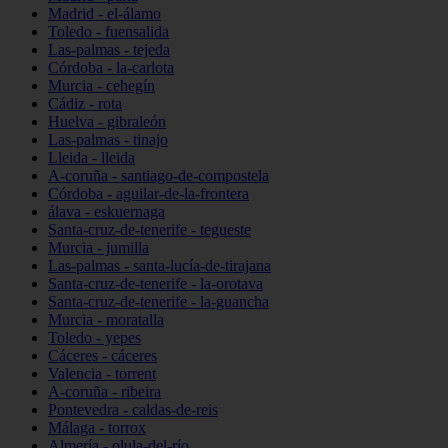
Madrid - el-álamo
Toledo - fuensalida
Las-palmas - tejeda
Córdoba - la-carlota
Murcia - cehegín
Cádiz - rota
Huelva - gibraleón
Las-palmas - tinajo
Lleida - lleida
A-coruña - santiago-de-compostela
Córdoba - aguilar-de-la-frontera
álava - eskuernaga
Santa-cruz-de-tenerife - tegueste
Murcia - jumilla
Las-palmas - santa-lucía-de-tirajana
Santa-cruz-de-tenerife - la-orotava
Santa-cruz-de-tenerife - la-guancha
Murcia - moratalla
Toledo - yepes
Cáceres - cáceres
Valencia - torrent
A-coruña - ribeira
Pontevedra - caldas-de-reis
Málaga - torrox
Almería - olula-del-río