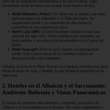
cerca de los principales monumentos y la vida nocturna. Aquí
encontrarás desde hostales con encanto hasta hoteles de lujo.
Hotel Alhambra Palace:
Un clásico de la ciudad, con vistas
espectaculares a la Alhambra y el Valle del Darro. Su
arquitectura nazarí y su restaurante de alta cocina lo
convierten en una experiencia única.
Hotel Casa 1800:
Un hotel boutique situado en una casa
señorial del siglo XIX. Ofrece habitaciones elegantes, un
patio andaluz y una ubicación inmejorable en la Carrera del
Darro.
Hotel Anacapri:
Perfecto para viajeros con presupuesto
medio. Está a pocos pasos de la Catedral y ofrece un
desayuno buffet muy completo.
Además, la zona de la Plaza Nueva y la Catedral concentra una gran
oferta de bares de tapas y tiendas, lo que facilita la inmersión en la
vida local.
2. Hoteles en el Albaicín y el Sacromonte:
Ambiente Bohemio y Vistas Panorámicas
Si buscas un ambiente más auténtico y bohemio, los barrios del
Albaicín y el Sacromonte son tu destino. Sus calles empedradas y