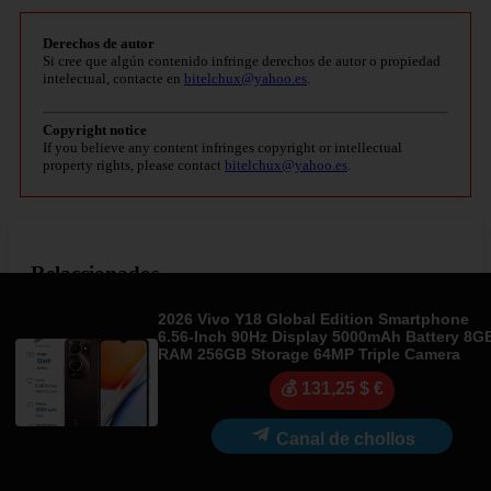
Derechos de autor
Si cree que algún contenido infringe derechos de autor o propiedad
intelectual, contacte en
bitelchux@yahoo.es
.
Copyright notice
If you believe any content infringes copyright or intellectual
property rights, please contact
bitelchux@yahoo.es
.
Relaccionados
2026 Vivo Y18 Global Edition Smartphone
10 mandamientos del vino
6.56-Inch 90Hz Display 5000mAh Battery 8G
RAM 256GB Storage 64MP Triple Camera
11 tamaños de botellas de vino: nombres y
💰 131,25 $ €
curiosidades
Canal de chollos
Rioja 2.0 | Blog del Dr. Enólogo Riojano Pablo
Orio.