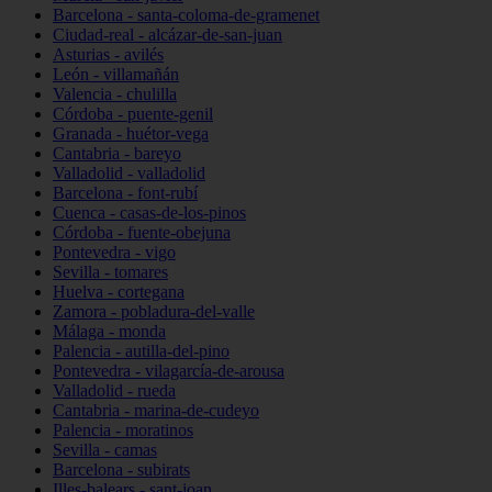
Barcelona - santa-coloma-de-gramenet
Ciudad-real - alcázar-de-san-juan
Asturias - avilés
León - villamañán
Valencia - chulilla
Córdoba - puente-genil
Granada - huétor-vega
Cantabria - bareyo
Valladolid - valladolid
Barcelona - font-rubí
Cuenca - casas-de-los-pinos
Córdoba - fuente-obejuna
Pontevedra - vigo
Sevilla - tomares
Huelva - cortegana
Zamora - pobladura-del-valle
Málaga - monda
Palencia - autilla-del-pino
Pontevedra - vilagarcía-de-arousa
Valladolid - rueda
Cantabria - marina-de-cudeyo
Palencia - moratinos
Sevilla - camas
Barcelona - subirats
Illes-balears - sant-joan