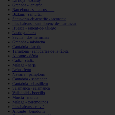
La-rioja - ezcaray
Granada - lanjarón
Barcelona - santa-susanna
Bizkaia - santurtzi
Santa-cruz-de-tenerife - tacoronte
Illes-balears - sant-llorenç-des-cardassar
Huesca - sallent-de-gállego
La-rioja - haro
Sevilla - dos-hermanas
Granada - salobreña
Cantabria - laredo
Tarragona - sant-carles-de-la-ràpita
Alicante - dénia
Cádiz - cádiz
Málaga - nerja
León - león
Navarra - pamplona
Cantabria - santander
Cantabria - el-astillero
Salamanca - salamanca
Valladolid - boecillo
Murcia - murcia
Málaga - torremolinos
Illes-balears - calvià
Alicante - benidorm