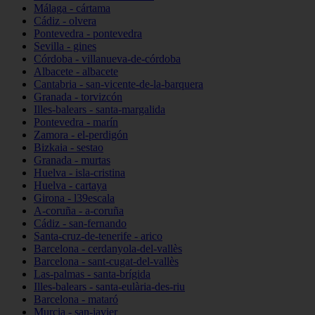
Málaga - cártama
Cádiz - olvera
Pontevedra - pontevedra
Sevilla - gines
Córdoba - villanueva-de-córdoba
Albacete - albacete
Cantabria - san-vicente-de-la-barquera
Granada - torvizcón
Illes-balears - santa-margalida
Pontevedra - marín
Zamora - el-perdigón
Bizkaia - sestao
Granada - murtas
Huelva - isla-cristina
Huelva - cartaya
Girona - l39escala
A-coruña - a-coruña
Cádiz - san-fernando
Santa-cruz-de-tenerife - arico
Barcelona - cerdanyola-del-vallès
Barcelona - sant-cugat-del-vallès
Las-palmas - santa-brígida
Illes-balears - santa-eulària-des-riu
Barcelona - mataró
Murcia - san-javier