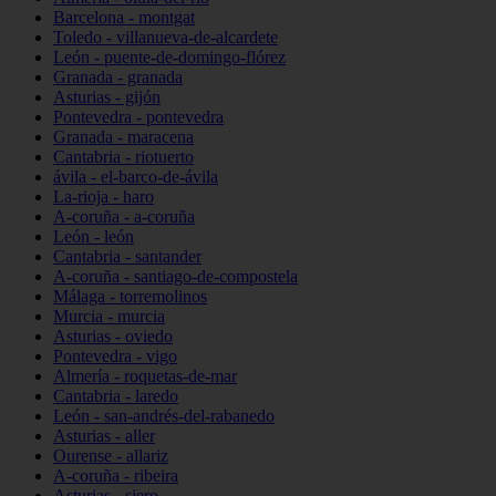
Barcelona - montgat
Toledo - villanueva-de-alcardete
León - puente-de-domingo-flórez
Granada - granada
Asturias - gijón
Pontevedra - pontevedra
Granada - maracena
Cantabria - riotuerto
ávila - el-barco-de-ávila
La-rioja - haro
A-coruña - a-coruña
León - león
Cantabria - santander
A-coruña - santiago-de-compostela
Málaga - torremolinos
Murcia - murcia
Asturias - oviedo
Pontevedra - vigo
Almería - roquetas-de-mar
Cantabria - laredo
León - san-andrés-del-rabanedo
Asturias - aller
Ourense - allariz
A-coruña - ribeira
Asturias - siero