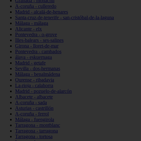
Granada - monachil
A-coruña - culleredo
Madrid - alcalá-de-henares
Santa-cruz-de-tenerife - san-cristóbal-de-la-laguna
Málaga - málaga
Alicante - elx
Pontevedra - o-grove
Illes-balears - ses-salines
Girona - lloret-de-mar
Pontevedra - cambados
álava - eskuernaga
Madrid - getafe
Sevilla - dos-hermanas
Málaga - benalmádena
Ourense - ribadavia
La-rioja - calahorra
Madrid - pozuelo-de-alarcón
Albacete - albacete
A-coruña - sada
Asturias - castrillón
A-coruña - ferrol
Málaga - fuengirola
Tarragona - montblanc
Tarragona - tarragona
Tarragona - tortosa