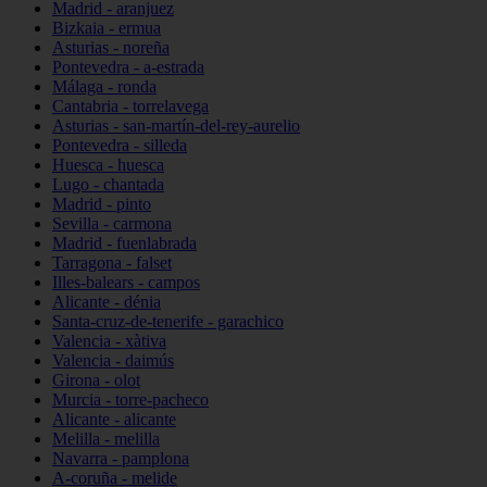
Madrid - aranjuez
Bizkaia - ermua
Asturias - noreña
Pontevedra - a-estrada
Málaga - ronda
Cantabria - torrelavega
Asturias - san-martín-del-rey-aurelio
Pontevedra - silleda
Huesca - huesca
Lugo - chantada
Madrid - pinto
Sevilla - carmona
Madrid - fuenlabrada
Tarragona - falset
Illes-balears - campos
Alicante - dénia
Santa-cruz-de-tenerife - garachico
Valencia - xàtiva
Valencia - daimús
Girona - olot
Murcia - torre-pacheco
Alicante - alicante
Melilla - melilla
Navarra - pamplona
A-coruña - melide