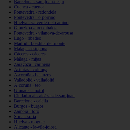
Barcelona - sant-joan-despí
Cuenca - cuenca
Pontevedra - redondela
Pontevedra - o-porriño
Huelva - valverde-del-camino
Gipuzkoa - aretxabaleta
Pontevedra - vilanova-de-arousa
Lugo - ribadeo
Madrid - boadilla-del-monte
Málaga - estepona
Cáceres - cáceres
Málaga - mijas
Zaragoza - cariñena
Asturias - colunga
A-coruña - betanzos
Valladolid - valladolid
A-coruña - teo
Granada - motril
Ciudad-real - alcázar-de-san-juan
Barcelona - calella
Burgos - burgos
Zamora - toro
Soria - soria
Huelva - moguer
Alicante - la-vila-joiosa