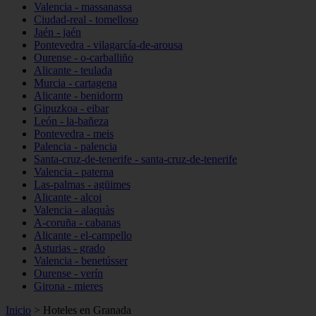
Valencia - massanassa
Ciudad-real - tomelloso
Jaén - jaén
Pontevedra - vilagarcía-de-arousa
Ourense - o-carballiño
Alicante - teulada
Murcia - cartagena
Alicante - benidorm
Gipuzkoa - eibar
León - la-bañeza
Pontevedra - meis
Palencia - palencia
Santa-cruz-de-tenerife - santa-cruz-de-tenerife
Valencia - paterna
Las-palmas - agüimes
Alicante - alcoi
Valencia - alaquàs
A-coruña - cabanas
Alicante - el-campello
Asturias - grado
Valencia - benetússer
Ourense - verín
Girona - mieres
Inicio
>
Hoteles en Granada