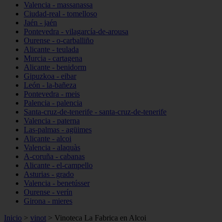
Valencia - massanassa
Ciudad-real - tomelloso
Jaén - jaén
Pontevedra - vilagarcía-de-arousa
Ourense - o-carballiño
Alicante - teulada
Murcia - cartagena
Alicante - benidorm
Gipuzkoa - eibar
León - la-bañeza
Pontevedra - meis
Palencia - palencia
Santa-cruz-de-tenerife - santa-cruz-de-tenerife
Valencia - paterna
Las-palmas - agüimes
Alicante - alcoi
Valencia - alaquàs
A-coruña - cabanas
Alicante - el-campello
Asturias - grado
Valencia - benetússer
Ourense - verín
Girona - mieres
Inicio
>
vinot
>
Vinoteca La Fabrica en Alcoi