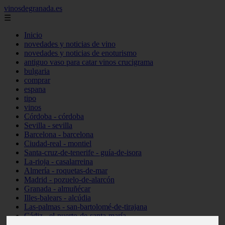
vinosdegranada.es
☰
Inicio
novedades y noticias de vino
novedades y noticias de enoturismo
antiguo vaso para catar vinos crucigrama
bulgaria
comprar
espana
tipo
vinos
Córdoba - córdoba
Sevilla - sevilla
Barcelona - barcelona
Ciudad-real - montiel
Santa-cruz-de-tenerife - guía-de-isora
La-rioja - casalarreina
Almería - roquetas-de-mar
Madrid - pozuelo-de-alarcón
Granada - almuñécar
Illes-balears - alcúdia
Las-palmas - san-bartolomé-de-tirajana
Cádiz - el-puerto-de-santa-maría
Madrid - valdemoro