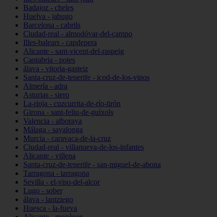
Badajoz - cheles
Huelva - jabugo
Barcelona - cabrils
Ciudad-real - almodóvar-del-campo
Illes-balears - capdepera
Alicante - sant-vicent-del-raspeig
Cantabria - potes
álava - vitoria-gasteiz
Santa-cruz-de-tenerife - icod-de-los-vinos
Almería - adra
Asturias - siero
La-rioja - cuzcurrita-de-río-tirón
Girona - sant-feliu-de-guíxols
Valencia - alboraya
Málaga - sayalonga
Murcia - caravaca-de-la-cruz
Ciudad-real - villanueva-de-los-infantes
Alicante - villena
Santa-cruz-de-tenerife - san-miguel-de-abona
Tarragona - tarragona
Sevilla - el-viso-del-alcor
Lugo - sober
álava - lantziego
Huesca - la-fueva
Alicante - monòver