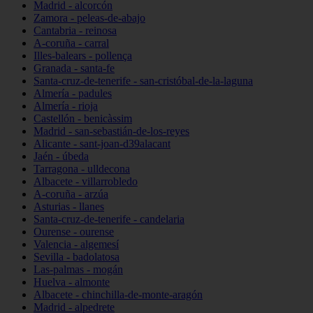
Madrid - alcorcón
Zamora - peleas-de-abajo
Cantabria - reinosa
A-coruña - carral
Illes-balears - pollença
Granada - santa-fe
Santa-cruz-de-tenerife - san-cristóbal-de-la-laguna
Almería - padules
Almería - rioja
Castellón - benicàssim
Madrid - san-sebastián-de-los-reyes
Alicante - sant-joan-d39alacant
Jaén - úbeda
Tarragona - ulldecona
Albacete - villarrobledo
A-coruña - arzúa
Asturias - llanes
Santa-cruz-de-tenerife - candelaria
Ourense - ourense
Valencia - algemesí
Sevilla - badolatosa
Las-palmas - mogán
Huelva - almonte
Albacete - chinchilla-de-monte-aragón
Madrid - alpedrete