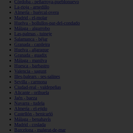
Córdoba - peñarroya-pueblonuevo
La-rioja - arnedillo
Almería - huércal-overa
Madrid - el-molar
Huelva - bollullos-par-del-condado
Málaga - algarrobo
Las-palmas - tuineje
Salamanca - béjar
Granada - capileira
Huelva - aljaraque
Granada - guadix
Málaga - manilva
Huesca - barbastro
Valencia - sagunt
Illes-balears - ses-salines
Sevilla - carmona
Ciudad-real - valdepeñas
Alicante - orihuela
Jaén - baeza
Navarra - tudela
Almería - el-ejido
Castellón - benicarló
Málaga - benahavís
Madrid - coslada
Barcelona - malgrat-de-mar