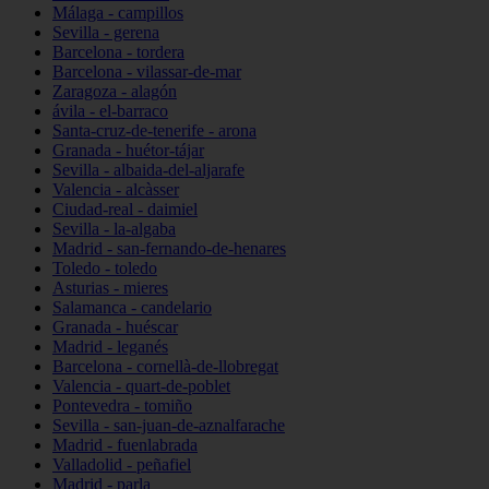
Málaga - campillos
Sevilla - gerena
Barcelona - tordera
Barcelona - vilassar-de-mar
Zaragoza - alagón
ávila - el-barraco
Santa-cruz-de-tenerife - arona
Granada - huétor-tájar
Sevilla - albaida-del-aljarafe
Valencia - alcàsser
Ciudad-real - daimiel
Sevilla - la-algaba
Madrid - san-fernando-de-henares
Toledo - toledo
Asturias - mieres
Salamanca - candelario
Granada - huéscar
Madrid - leganés
Barcelona - cornellà-de-llobregat
Valencia - quart-de-poblet
Pontevedra - tomiño
Sevilla - san-juan-de-aznalfarache
Madrid - fuenlabrada
Valladolid - peñafiel
Madrid - parla