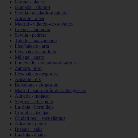
Girona - blanes
Granada - albuñol
Sevilla - alcalá-de-guadaíra
Alicante - altea
Madrid - villarejo-de-salvanés
Cuenca - tarancón
Sevilla - pedrera
Toledo - manzaneque
Illes-balears - artà
Illes-balears - andratx
Málaga - guaro
Pontevedra - vilanova-de-arousa
Zamora - toro
Illes-balears - esporles
Alicante - elx
Barcelona - el-masnou
Madrid - san-martín-de-valdeiglesias
Almería - mojácar
Segovia - el-espinar
La-rioja - hormilleja
Córdoba - iznájar
Ciudad-real - socuéllamos
Alicante - petrer
Bizkaia - zalla
La-rioja - ábalos