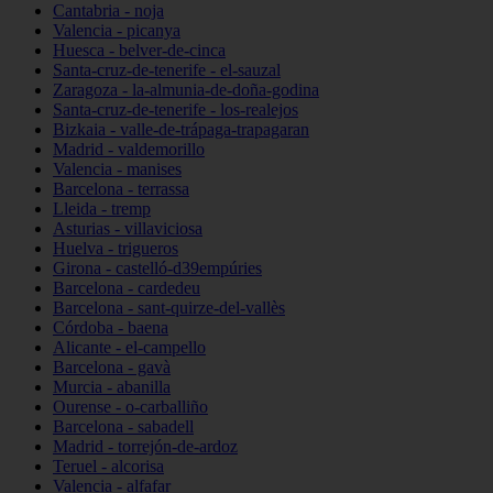
Cantabria - noja
Valencia - picanya
Huesca - belver-de-cinca
Santa-cruz-de-tenerife - el-sauzal
Zaragoza - la-almunia-de-doña-godina
Santa-cruz-de-tenerife - los-realejos
Bizkaia - valle-de-trápaga-trapagaran
Madrid - valdemorillo
Valencia - manises
Barcelona - terrassa
Lleida - tremp
Asturias - villaviciosa
Huelva - trigueros
Girona - castelló-d39empúries
Barcelona - cardedeu
Barcelona - sant-quirze-del-vallès
Córdoba - baena
Alicante - el-campello
Barcelona - gavà
Murcia - abanilla
Ourense - o-carballiño
Barcelona - sabadell
Madrid - torrejón-de-ardoz
Teruel - alcorisa
Valencia - alfafar