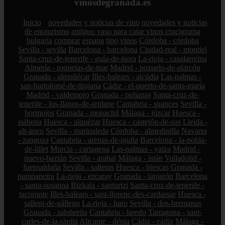
vinosdegranada.es
Inicio
novedades y noticias de vino
novedades y noticias
de enoturismo
antiguo vaso para catar vinos crucigrama
bulgaria
comprar
espana
tipo
vinos
Córdoba - córdoba
Sevilla - sevilla
Barcelona - barcelona
Ciudad-real - montiel
Santa-cruz-de-tenerife - guía-de-isora
La-rioja - casalarreina
Almería - roquetas-de-mar
Madrid - pozuelo-de-alarcón
Granada - almuñécar
Illes-balears - alcúdia
Las-palmas -
san-bartolomé-de-tirajana
Cádiz - el-puerto-de-santa-maría
Madrid - valdemoro
Granada - pulianas
Santa-cruz-de-
tenerife - los-llanos-de-aridane
Cantabria - suances
Sevilla -
bormujos
Granada - monachil
Málaga - júzcar
Huesca -
isábena
Huesca - alquézar
Huesca - castejón-de-sos
Lleida -
alt-àneu
Sevilla - marinaleda
Córdoba - almedinilla
Navarra
- zangoza
Cantabria - arenas-de-iguña
Barcelona - la-pobla-
de-lillet
Murcia - cartagena
Las-palmas - yaiza
Madrid -
nuevo-baztán
Sevilla - arahal
Málaga - istán
Valladolid -
fuensaldaña
Sevilla - salteras
Huesca - biescas
Granada -
pampaneira
La-rioja - ezcaray
Granada - lanjarón
Barcelona
- santa-susanna
Bizkaia - santurtzi
Santa-cruz-de-tenerife -
tacoronte
Illes-balears - sant-llorenç-des-cardassar
Huesca -
sallent-de-gállego
La-rioja - haro
Sevilla - dos-hermanas
Granada - salobreña
Cantabria - laredo
Tarragona - sant-
carles-de-la-ràpita
Alicante - dénia
Cádiz - cádiz
Málaga -