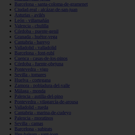
Barcelona - santa-coloma-de-gramenet
Ciudad-real - alcázar-de-san-juan
Asturias - avilés
León - villamañán
Valencia - chulilla
Córdoba - puente-genil
Granada - huétor-vega
Cantabria - bareyo
Valladolid - valladolid
Barcelona - font-rubí
Cuenca - casas-de-los-pinos
Córdoba - fuente-obejuna
Pontevedra - vigo
Sevilla - tomares
Huelva - cortegana
Zamora - pobladura-del-valle
Málaga - monda
Palencia - autilla-del-pino
Pontevedra - vilagarcía-de-arousa
Valladolid - rueda
Cantabria - marina-de-cudeyo
Palencia - moratinos
Sevilla - camas
Barcelona - subirats
Illes-balears - sant-joan