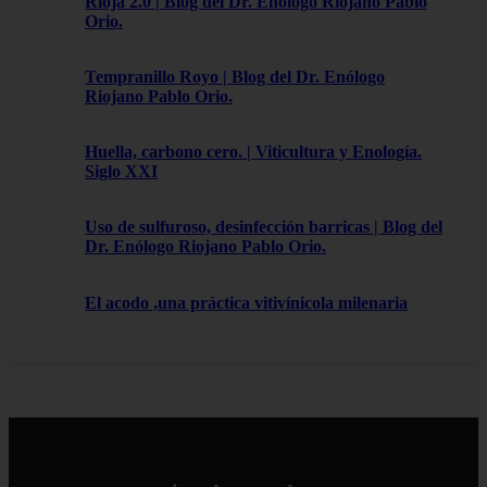
Rioja 2.0 | Blog del Dr. Enólogo Riojano Pablo
Orio.
Tempranillo Royo | Blog del Dr. Enólogo
Riojano Pablo Orio.
Huella, carbono cero. | Viticultura y Enología.
Siglo XXI
Uso de sulfuroso, desinfección barricas | Blog del
Dr. Enólogo Riojano Pablo Orio.
El acodo ,una práctica vitivínicola milenaria