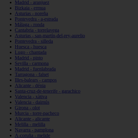
Madrid - aranjuez
Bizkaia - ermua
Asturias - noreña
Pontevedra - a-estrada
Málaga - ronda
Cantabria - torrelavega
Asturias - san-martín-del-rey-aurelio
Pontevedra - silleda
Huesca - huesca
Lugo - chantada
Madrid - pinto
Sevilla - carmona
Madrid - fuenlabrada
Tarragona - falset
Illes-balears - campos
Alicante - dénia
Santa-cruz-de-tenerife - garachico
Valencia - xàtiva
Valencia - daimús
Girona - olot
Murcia - torre-pacheco
Alicante - alicante
Melilla - melilla
Navarra - pamplona
A-coruña - melide