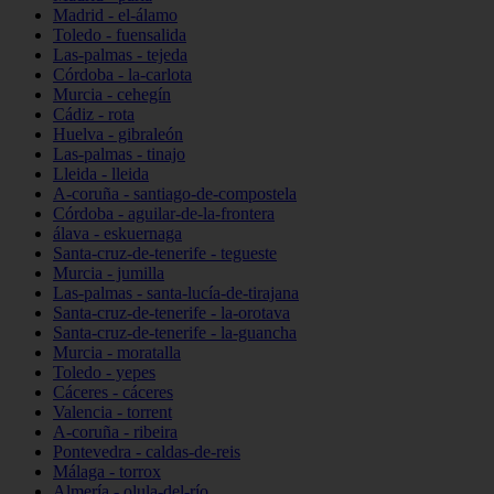
Madrid - el-álamo
Toledo - fuensalida
Las-palmas - tejeda
Córdoba - la-carlota
Murcia - cehegín
Cádiz - rota
Huelva - gibraleón
Las-palmas - tinajo
Lleida - lleida
A-coruña - santiago-de-compostela
Córdoba - aguilar-de-la-frontera
álava - eskuernaga
Santa-cruz-de-tenerife - tegueste
Murcia - jumilla
Las-palmas - santa-lucía-de-tirajana
Santa-cruz-de-tenerife - la-orotava
Santa-cruz-de-tenerife - la-guancha
Murcia - moratalla
Toledo - yepes
Cáceres - cáceres
Valencia - torrent
A-coruña - ribeira
Pontevedra - caldas-de-reis
Málaga - torrox
Almería - olula-del-río