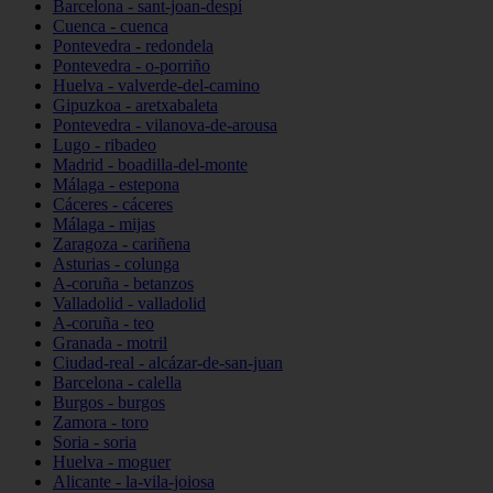
Barcelona - sant-joan-despí
Cuenca - cuenca
Pontevedra - redondela
Pontevedra - o-porriño
Huelva - valverde-del-camino
Gipuzkoa - aretxabaleta
Pontevedra - vilanova-de-arousa
Lugo - ribadeo
Madrid - boadilla-del-monte
Málaga - estepona
Cáceres - cáceres
Málaga - mijas
Zaragoza - cariñena
Asturias - colunga
A-coruña - betanzos
Valladolid - valladolid
A-coruña - teo
Granada - motril
Ciudad-real - alcázar-de-san-juan
Barcelona - calella
Burgos - burgos
Zamora - toro
Soria - soria
Huelva - moguer
Alicante - la-vila-joiosa