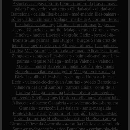
Asturias - cangas-de-onís
León - ponferrada
Las-palmas -
pájara
Pontevedra - sanxenxo
Ciudad-real - ciudad-real
Barcelona - calella
Illes-balears - maó-mahón
Illes-balears -
sóller
Cádiz - chipiona
Málaga - marbella
A-coruña - ferrol
Illes-balears - santanyí
Girona - lloret-de-mar
Segovia -
segovia
Gipuzkoa - mutriku
Málaga - ronda
Girona - roses
Huelva - huelva
La-rioja - logroño
Cádiz - jerez-de-la-
frontera
Las-palmas - tías
Burgos - burgos
Santa-cruz-de-
tenerife - puerto-de-la-cruz
Almería - almería
Las-palmas -
la-oliva
Málaga - mijas
Granada - granada
Alicante - alicante
Zaragoza - zaragoza
Illes-balears - palma-de-mallorca
Las-
palmas - teguise
Málaga - málaga
Valencia - valencia
Madrid - madrid
Barcelona - palau-solità-i-plegamans
Barcelona - vilanova-i-la-geltrú
Málaga - vélez-málaga
Bizkaia - bilbao
Illes-balears - campos
Huesca - huesca
León - valencia-de-don-juan
Asturias - oviedo
Barcelona -
vilanova-del-camí
Zamora - zamora
Cádiz - conil-de-la-
frontera
Málaga - cártama
Cádiz - olvera
Pontevedra -
pontevedra
Sevilla - gines
Córdoba - villanueva-de-córdoba
Albacete - albacete
Cantabria - san-vicente-de-la-barquera
Granada - torvizcón
Illes-balears - santa-margalida
Pontevedra - marín
Zamora - el-perdigón
Bizkaia - sestao
Granada - murtas
Huelva - isla-cristina
Huelva - cartaya
Girona - l39escala
A-coruña - a-coruña
Cádiz - san-fernando
Santa-cruz-de-tenerife - arico
Barcelona - cerdanyola-del-