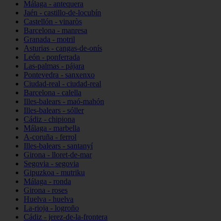
Málaga - antequera
Jaén - castillo-de-locubín
Castellón - vinaròs
Barcelona - manresa
Granada - motril
Asturias - cangas-de-onís
León - ponferrada
Las-palmas - pájara
Pontevedra - sanxenxo
Ciudad-real - ciudad-real
Barcelona - calella
Illes-balears - maó-mahón
Illes-balears - sóller
Cádiz - chipiona
Málaga - marbella
A-coruña - ferrol
Illes-balears - santanyí
Girona - lloret-de-mar
Segovia - segovia
Gipuzkoa - mutriku
Málaga - ronda
Girona - roses
Huelva - huelva
La-rioja - logroño
Cádiz - jerez-de-la-frontera