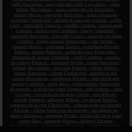
vallès
Barcelona - sant-cugat-del-vallès
Las-palmas - santa-
brígida
Illes-balears - santa-eulària-des-riu
Barcelona -
mataró
Murcia - san-javier
Barcelona - santa-coloma-de-
gramenet
Ciudad-real - alcázar-de-san-juan
Asturias - avilés
León - villamañán
Valencia - chulilla
Córdoba - puente-genil
Granada - huétor-vega
Cantabria - bareyo
Valladolid -
valladolid
Barcelona - font-rubí
Cuenca - casas-de-los-pinos
Córdoba - fuente-obejuna
Pontevedra - vigo
Sevilla -
tomares
Huelva - cortegana
Zamora - pobladura-del-valle
Málaga - monda
Palencia - autilla-del-pino
Pontevedra -
vilagarcía-de-arousa
Valladolid - rueda
Cantabria - marina-
de-cudeyo
Palencia - moratinos
Sevilla - camas
Barcelona -
subirats
Illes-balears - sant-joan
Badajoz - cheles
Huelva -
jabugo
Barcelona - cabrils
Ciudad-real - almodóvar-del-
campo
Illes-balears - capdepera
Alicante - sant-vicent-del-
raspeig
Cantabria - potes
álava - vitoria-gasteiz
Santa-cruz-
de-tenerife - icod-de-los-vinos
Almería - adra
Asturias - siero
La-rioja - cuzcurrita-de-río-tirón
Girona - sant-feliu-de-
guíxols
Valencia - alboraya
Málaga - sayalonga
Murcia -
caravaca-de-la-cruz
Ciudad-real - villanueva-de-los-infantes
Alicante - villena
Santa-cruz-de-tenerife - san-miguel-de-
abona
Tarragona - tarragona
Sevilla - el-viso-del-alcor
Lugo
- sober
álava - lantziego
Huesca - la-fueva
Alicante -
monòver
León - valdevimbre
Tarragona - calafell
Granada -
güejar-sierra
Bizkaia - amorebieta-etxano
Cantabria - medio-