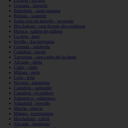
La-rioja - ezcaray
Granada - lanjarón
Barcelona - santa-susanna
Bizkaia - santurtzi
Santa-cruz-de-tenerife - tacoronte
Illes-balears - sant-llorenç-des-cardassar
Huesca - sallent-de-gállego
La-rioja - haro
Sevilla - dos-hermanas
Granada - salobreña
Cantabria - laredo
Tarragona - sant-carles-de-la-ràpita
Alicante - dénia
Cádiz - cádiz
Málaga - nerja
León - león
Navarra - pamplona
Cantabria - santander
Cantabria - el-astillero
Salamanca - salamanca
Valladolid - boecillo
Murcia - murcia
Málaga - torremolinos
Illes-balears - calvià
Alicante - benidorm