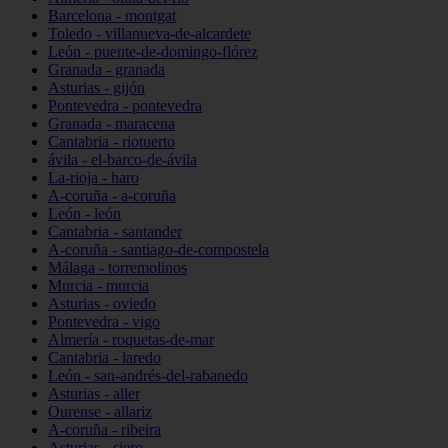
Barcelona - montgat
Toledo - villanueva-de-alcardete
León - puente-de-domingo-flórez
Granada - granada
Asturias - gijón
Pontevedra - pontevedra
Granada - maracena
Cantabria - riotuerto
ávila - el-barco-de-ávila
La-rioja - haro
A-coruña - a-coruña
León - león
Cantabria - santander
A-coruña - santiago-de-compostela
Málaga - torremolinos
Murcia - murcia
Asturias - oviedo
Pontevedra - vigo
Almería - roquetas-de-mar
Cantabria - laredo
León - san-andrés-del-rabanedo
Asturias - aller
Ourense - allariz
A-coruña - ribeira
Asturias - siero