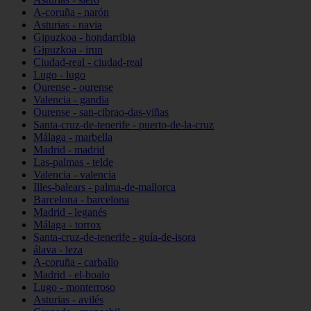
A-coruña - narón
Asturias - navia
Gipuzkoa - hondarribia
Gipuzkoa - irun
Ciudad-real - ciudad-real
Lugo - lugo
Ourense - ourense
Valencia - gandia
Ourense - san-cibrao-das-viñas
Santa-cruz-de-tenerife - puerto-de-la-cruz
Málaga - marbella
Madrid - madrid
Las-palmas - telde
Valencia - valencia
Illes-balears - palma-de-mallorca
Barcelona - barcelona
Madrid - leganés
Málaga - torrox
Santa-cruz-de-tenerife - guía-de-isora
álava - leza
A-coruña - carballo
Madrid - el-boalo
Lugo - monterroso
Asturias - avilés