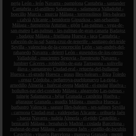
nerja
León - león
Navarra - pamplona
Cantabria - santander
Cantabria - el-astillero
Salamanca - salamanca
Valladolid -
boecillo
Murcia - murcia
Málaga - torremolinos
Illes-balears
- calvià
Alicante - benidorm
Gipuzkoa - san-sebastián
Málaga - fuengirola
Asturias - gijón
Las-palmas - vega-de-
san-mateo
Las-palmas - las-palmas-de-gran-canaria
Badajoz
- badajoz
Málaga - frigiliana
Huesca - jaca
Cantabria -
cabezón-de-la-sal
Santa-cruz-de-tenerife - santiago-del-teide
Sevilla - valencina-de-la-concepción
León - san-andrés-del-
rabanedo
Navarra - deierri
León - gusendos-de-los-oteros
Valladolid - mucientes
Segovia - fuentesoto
Navarra -
lumbier
Cáceres - robledillo-de-gata
Tarragona - solivella
álava - samaniego
Ciudad-real - retuerta-del-bullaque
Huesca - el-grado
Huesca - graus
Illes-balears - ibiza
Toledo
- orgaz
Córdoba - peñarroya-pueblonuevo
La-rioja -
arnedillo
Almería - huércal-overa
Madrid - el-molar
Huelva -
bollullos-par-del-condado
Málaga - algarrobo
Las-palmas -
tuineje
Salamanca - béjar
Granada - capileira
Huelva -
aljaraque
Granada - guadix
Málaga - manilva
Huesca -
barbastro
Valencia - sagunt
Illes-balears - ses-salines
Sevilla
- carmona
Ciudad-real - valdepeñas
Alicante - orihuela
Jaén
- baeza
Navarra - tudela
Almería - el-ejido
Castellón -
benicarló
Málaga - benahavís
Madrid - coslada
Barcelona -
malgrat-de-mar
Málaga - antequera
Jaén - castillo-de-locubín
Castellón - vinaròs
Barcelona - manresa
Granada - motril