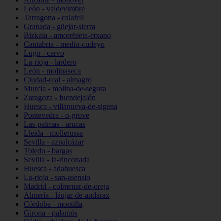
León - valdevimbre
Tarragona - calafell
Granada - güejar-sierra
Bizkaia - amorebieta-etxano
Cantabria - medio-cudeyo
Lugo - cervo
La-rioja - lardero
León - molinaseca
Ciudad-real - almagro
Murcia - molina-de-segura
Zaragoza - fuendejalón
Huesca - villanueva-de-sigena
Pontevedra - o-grove
Las-palmas - arucas
Lleida - mollerussa
Sevilla - aznalcázar
Toledo - bargas
Sevilla - la-rinconada
Huesca - adahuesca
La-rioja - san-asensio
Madrid - colmenar-de-oreja
Almería - láujar-de-andarax
Córdoba - montilla
Girona - palamós