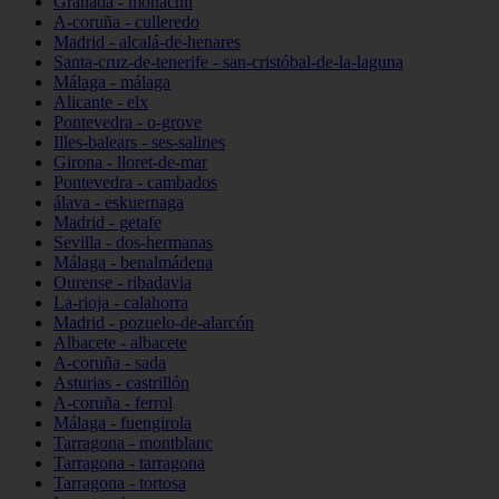
Granada - monachil
A-coruña - culleredo
Madrid - alcalá-de-henares
Santa-cruz-de-tenerife - san-cristóbal-de-la-laguna
Málaga - málaga
Alicante - elx
Pontevedra - o-grove
Illes-balears - ses-salines
Girona - lloret-de-mar
Pontevedra - cambados
álava - eskuernaga
Madrid - getafe
Sevilla - dos-hermanas
Málaga - benalmádena
Ourense - ribadavia
La-rioja - calahorra
Madrid - pozuelo-de-alarcón
Albacete - albacete
A-coruña - sada
Asturias - castrillón
A-coruña - ferrol
Málaga - fuengirola
Tarragona - montblanc
Tarragona - tarragona
Tarragona - tortosa