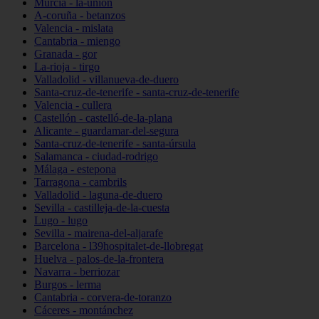
Murcia - la-unión
A-coruña - betanzos
Valencia - mislata
Cantabria - miengo
Granada - gor
La-rioja - tirgo
Valladolid - villanueva-de-duero
Santa-cruz-de-tenerife - santa-cruz-de-tenerife
Valencia - cullera
Castellón - castelló-de-la-plana
Alicante - guardamar-del-segura
Santa-cruz-de-tenerife - santa-úrsula
Salamanca - ciudad-rodrigo
Málaga - estepona
Tarragona - cambrils
Valladolid - laguna-de-duero
Sevilla - castilleja-de-la-cuesta
Lugo - lugo
Sevilla - mairena-del-aljarafe
Barcelona - l39hospitalet-de-llobregat
Huelva - palos-de-la-frontera
Navarra - berriozar
Burgos - lerma
Cantabria - corvera-de-toranzo
Cáceres - montánchez