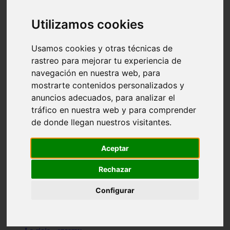
Granada - pulianas
Santa-cruz-de-tenerife - los-llanos-de-aridane
Utilizamos cookies
Cantabria - suances
Sevilla - bormujos
Granada - monachil
Usamos cookies y otras técnicas de
Málaga - júzcar
rastreo para mejorar tu experiencia de
Huesca - isábena
navegación en nuestra web, para
Huesca - alquézar
Huesca - castejón-de-sos
mostrarte contenidos personalizados y
Lleida - alt-àneu
anuncios adecuados, para analizar el
Sevilla - marinaleda
tráfico en nuestra web y para comprender
Córdoba - almedinilla
Navarra - zangoza
de donde llegan nuestros visitantes.
Cantabria - arenas-de-iguña
Barcelona - la-pobla-de-lillet
Murcia - cartagena
Aceptar
Las-palmas - yaiza
Madrid - nuevo-baztán
Rechazar
Sevilla - arahal
Málaga - istán
Configurar
Valladolid - fuensaldaña
Sevilla - salteras
Huesca - biescas
Granada - pampaneira