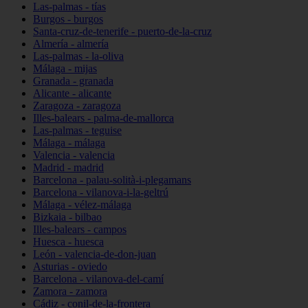
Las-palmas - tías
Burgos - burgos
Santa-cruz-de-tenerife - puerto-de-la-cruz
Almería - almería
Las-palmas - la-oliva
Málaga - mijas
Granada - granada
Alicante - alicante
Zaragoza - zaragoza
Illes-balears - palma-de-mallorca
Las-palmas - teguise
Málaga - málaga
Valencia - valencia
Madrid - madrid
Barcelona - palau-solità-i-plegamans
Barcelona - vilanova-i-la-geltrú
Málaga - vélez-málaga
Bizkaia - bilbao
Illes-balears - campos
Huesca - huesca
León - valencia-de-don-juan
Asturias - oviedo
Barcelona - vilanova-del-camí
Zamora - zamora
Cádiz - conil-de-la-frontera