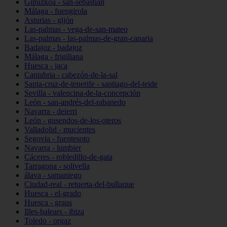
Gipuzkoa - san-sebastián
Málaga - fuengirola
Asturias - gijón
Las-palmas - vega-de-san-mateo
Las-palmas - las-palmas-de-gran-canaria
Badajoz - badajoz
Málaga - frigiliana
Huesca - jaca
Cantabria - cabezón-de-la-sal
Santa-cruz-de-tenerife - santiago-del-teide
Sevilla - valencina-de-la-concepción
León - san-andrés-del-rabanedo
Navarra - deierri
León - gusendos-de-los-oteros
Valladolid - mucientes
Segovia - fuentesoto
Navarra - lumbier
Cáceres - robledillo-de-gata
Tarragona - solivella
álava - samaniego
Ciudad-real - retuerta-del-bullaque
Huesca - el-grado
Huesca - graus
Illes-balears - ibiza
Toledo - orgaz