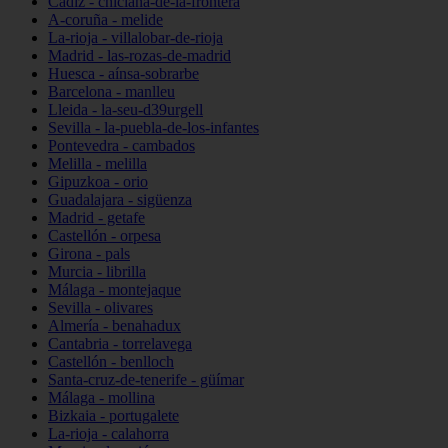
Cádiz - chiclana-de-la-frontera
A-coruña - melide
La-rioja - villalobar-de-rioja
Madrid - las-rozas-de-madrid
Huesca - aínsa-sobrarbe
Barcelona - manlleu
Lleida - la-seu-d39urgell
Sevilla - la-puebla-de-los-infantes
Pontevedra - cambados
Melilla - melilla
Gipuzkoa - orio
Guadalajara - sigüenza
Madrid - getafe
Castellón - orpesa
Girona - pals
Murcia - librilla
Málaga - montejaque
Sevilla - olivares
Almería - benahadux
Cantabria - torrelavega
Castellón - benlloch
Santa-cruz-de-tenerife - güímar
Málaga - mollina
Bizkaia - portugalete
La-rioja - calahorra