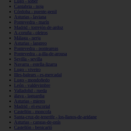
Lugo - sober
Cantabria - noja
Córdoba - puente-genil
Asturias - laviana
Pontevedra - marín
Madrid - torrejón-de-ardoz
A-coruña - oleiros
Málaga - nerja
Asturias - langreo
Pontevedra - ponteareas
Pontevedra - a-illa-de-arousa
Sevilla - sevilla
Navarra - estella-lizarra
Lugo - viveiro
Illes-balears - es-mercadal
Lugo - mondoñedo
León - valdevimbre
Valladolid - rueda
álava - laguardia
Asturias - mieres
Madrid - el-escorial
Castellón - moncofa
Santa-cruz-de-tenerife - los-llanos-de-aridane
Asturias - cangas-de-onís
Castellón - benicarló