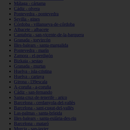
Málaga - cártama
Cádiz - olvera
Pontevedra - pontevedra
Sevilla - gines
Córdoba - villanueva-de-córdoba
Albacete - albacete
Cantabria - san-vicente-de-la-barquera
Granada - torvizcón
Illes-balears - santa-margalida
Pontevedra - marín
Zamora - el-perdigón
Bizkaia - sestao
Granada - murtas
Huelva - isla-cristina
Huelva - cartaya
Girona - l39escala
A-coruña - a-coruña
Cádiz - san-fernando
Santa-cruz-de-tenerife - arico
Barcelona - cerdanyola-del-vallès
Barcelona - sant-cugat-del-vallès
Las-palmas - santa-brígida
Illes-balears - santa-eulària-des-riu
Barcelona - mataró
Murcia - san-javier