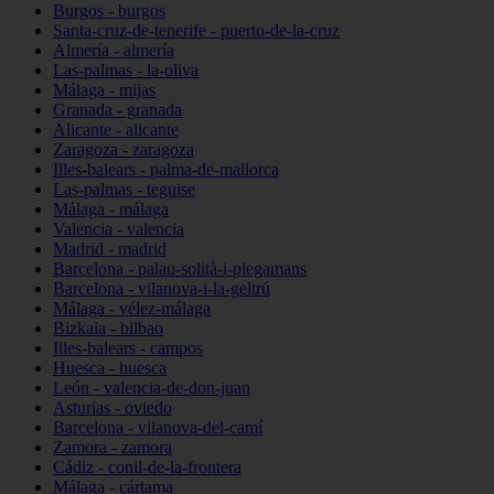
Burgos - burgos
Santa-cruz-de-tenerife - puerto-de-la-cruz
Almería - almería
Las-palmas - la-oliva
Málaga - mijas
Granada - granada
Alicante - alicante
Zaragoza - zaragoza
Illes-balears - palma-de-mallorca
Las-palmas - teguise
Málaga - málaga
Valencia - valencia
Madrid - madrid
Barcelona - palau-solità-i-plegamans
Barcelona - vilanova-i-la-geltrú
Málaga - vélez-málaga
Bizkaia - bilbao
Illes-balears - campos
Huesca - huesca
León - valencia-de-don-juan
Asturias - oviedo
Barcelona - vilanova-del-camí
Zamora - zamora
Cádiz - conil-de-la-frontera
Málaga - cártama