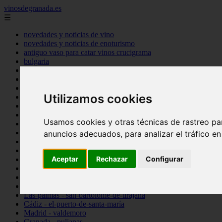
vinosdegranada.es
☰
novedades y noticias de vino
novedades y noticias de enoturismo
antiguo vaso para catar vinos crucigrama
bulgaria
comprar
espana
tipo
Utilizamos cookies
vinos
Córdoba - córdoba
Sevilla - sevilla
Usamos cookies y otras técnicas de rastreo pa
Barcelona - barcelona
Ciudad-real - montiel
anuncios adecuados, para analizar el tráfico e
Santa-cruz-de-tenerife - guía-de-isora
La-rioja - casalarreina
Aceptar
Rechazar
Configurar
Almería - roquetas-de-mar
Madrid - pozuelo-de-alarcón
Granada - almuñécar
Illes-balears - alcúdia
Las-palmas - san-bartolomé-de-tirajana
Cádiz - el-puerto-de-santa-maría
Madrid - valdemoro
Granada - pulianas