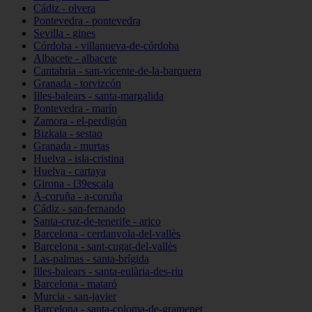
Cádiz - olvera
Pontevedra - pontevedra
Sevilla - gines
Córdoba - villanueva-de-córdoba
Albacete - albacete
Cantabria - san-vicente-de-la-barquera
Granada - torvizcón
Illes-balears - santa-margalida
Pontevedra - marín
Zamora - el-perdigón
Bizkaia - sestao
Granada - murtas
Huelva - isla-cristina
Huelva - cartaya
Girona - l39escala
A-coruña - a-coruña
Cádiz - san-fernando
Santa-cruz-de-tenerife - arico
Barcelona - cerdanyola-del-vallès
Barcelona - sant-cugat-del-vallès
Las-palmas - santa-brígida
Illes-balears - santa-eulària-des-riu
Barcelona - mataró
Murcia - san-javier
Barcelona - santa-coloma-de-gramenet