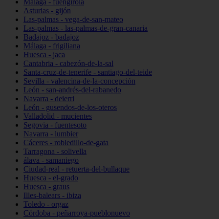
Málaga - fuengirola
Asturias - gijón
Las-palmas - vega-de-san-mateo
Las-palmas - las-palmas-de-gran-canaria
Badajoz - badajoz
Málaga - frigiliana
Huesca - jaca
Cantabria - cabezón-de-la-sal
Santa-cruz-de-tenerife - santiago-del-teide
Sevilla - valencina-de-la-concepción
León - san-andrés-del-rabanedo
Navarra - deierri
León - gusendos-de-los-oteros
Valladolid - mucientes
Segovia - fuentesoto
Navarra - lumbier
Cáceres - robledillo-de-gata
Tarragona - solivella
álava - samaniego
Ciudad-real - retuerta-del-bullaque
Huesca - el-grado
Huesca - graus
Illes-balears - ibiza
Toledo - orgaz
Córdoba - peñarroya-pueblonuevo