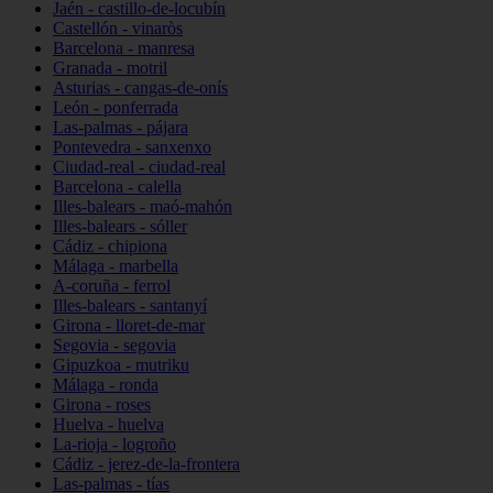
Jaén - castillo-de-locubín
Castellón - vinaròs
Barcelona - manresa
Granada - motril
Asturias - cangas-de-onís
León - ponferrada
Las-palmas - pájara
Pontevedra - sanxenxo
Ciudad-real - ciudad-real
Barcelona - calella
Illes-balears - maó-mahón
Illes-balears - sóller
Cádiz - chipiona
Málaga - marbella
A-coruña - ferrol
Illes-balears - santanyí
Girona - lloret-de-mar
Segovia - segovia
Gipuzkoa - mutriku
Málaga - ronda
Girona - roses
Huelva - huelva
La-rioja - logroño
Cádiz - jerez-de-la-frontera
Las-palmas - tías