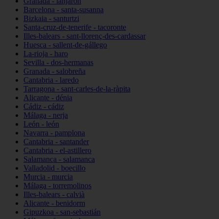
Granada - lanjarón
Barcelona - santa-susanna
Bizkaia - santurtzi
Santa-cruz-de-tenerife - tacoronte
Illes-balears - sant-llorenç-des-cardassar
Huesca - sallent-de-gállego
La-rioja - haro
Sevilla - dos-hermanas
Granada - salobreña
Cantabria - laredo
Tarragona - sant-carles-de-la-ràpita
Alicante - dénia
Cádiz - cádiz
Málaga - nerja
León - león
Navarra - pamplona
Cantabria - santander
Cantabria - el-astillero
Salamanca - salamanca
Valladolid - boecillo
Murcia - murcia
Málaga - torremolinos
Illes-balears - calvià
Alicante - benidorm
Gipuzkoa - san-sebastián