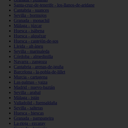
Santa-cruz-de-tenerife - los-llanos-de-aridane
Cantabria - suances
Sevilla - bormujos
Granada - monachil
Málaga - júzcar
Huesca - isábena
Huesca - alquézar
Huesca - castejón-de-sos
Lleida - alt-àneu
Sevilla - marinaleda
Córdoba - almedinilla
Navarra - zangoza
Cantabria - arenas-de-iguña
Barcelona - la-pobla-de-lillet
Murcia - cartagena
Las-palmas - yaiza
Madrid - nuevo-baztán
Sevilla - arahal
Málaga - istán
Valladolid - fuensaldaña
Sevilla - salteras
Huesca - biescas
Granada - pampaneira
La-rioja - ezcaray