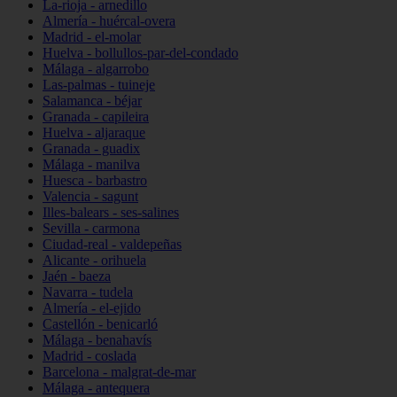
La-rioja - arnedillo
Almería - huércal-overa
Madrid - el-molar
Huelva - bollullos-par-del-condado
Málaga - algarrobo
Las-palmas - tuineje
Salamanca - béjar
Granada - capileira
Huelva - aljaraque
Granada - guadix
Málaga - manilva
Huesca - barbastro
Valencia - sagunt
Illes-balears - ses-salines
Sevilla - carmona
Ciudad-real - valdepeñas
Alicante - orihuela
Jaén - baeza
Navarra - tudela
Almería - el-ejido
Castellón - benicarló
Málaga - benahavís
Madrid - coslada
Barcelona - malgrat-de-mar
Málaga - antequera