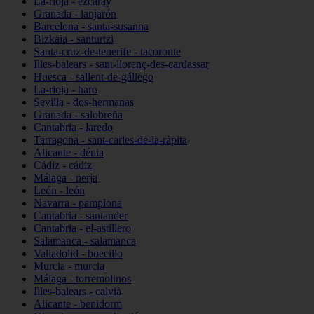
La-rioja - ezcaray
Granada - lanjarón
Barcelona - santa-susanna
Bizkaia - santurtzi
Santa-cruz-de-tenerife - tacoronte
Illes-balears - sant-llorenç-des-cardassar
Huesca - sallent-de-gállego
La-rioja - haro
Sevilla - dos-hermanas
Granada - salobreña
Cantabria - laredo
Tarragona - sant-carles-de-la-ràpita
Alicante - dénia
Cádiz - cádiz
Málaga - nerja
León - león
Navarra - pamplona
Cantabria - santander
Cantabria - el-astillero
Salamanca - salamanca
Valladolid - boecillo
Murcia - murcia
Málaga - torremolinos
Illes-balears - calvià
Alicante - benidorm