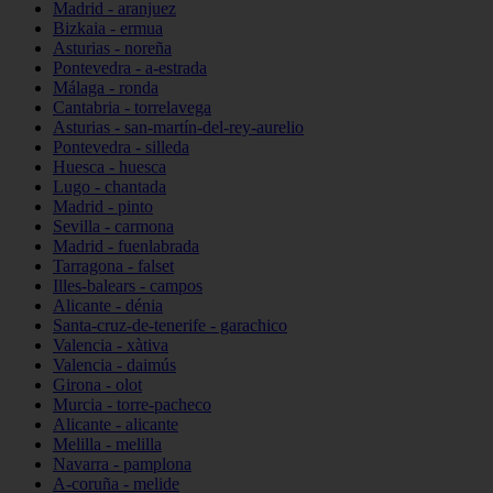
Madrid - aranjuez
Bizkaia - ermua
Asturias - noreña
Pontevedra - a-estrada
Málaga - ronda
Cantabria - torrelavega
Asturias - san-martín-del-rey-aurelio
Pontevedra - silleda
Huesca - huesca
Lugo - chantada
Madrid - pinto
Sevilla - carmona
Madrid - fuenlabrada
Tarragona - falset
Illes-balears - campos
Alicante - dénia
Santa-cruz-de-tenerife - garachico
Valencia - xàtiva
Valencia - daimús
Girona - olot
Murcia - torre-pacheco
Alicante - alicante
Melilla - melilla
Navarra - pamplona
A-coruña - melide