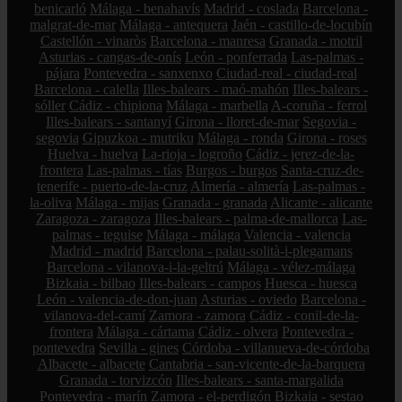
benicarló
Málaga - benahavís
Madrid - coslada
Barcelona -
malgrat-de-mar
Málaga - antequera
Jaén - castillo-de-locubín
Castellón - vinaròs
Barcelona - manresa
Granada - motril
Asturias - cangas-de-onís
León - ponferrada
Las-palmas -
pájara
Pontevedra - sanxenxo
Ciudad-real - ciudad-real
Barcelona - calella
Illes-balears - maó-mahón
Illes-balears -
sóller
Cádiz - chipiona
Málaga - marbella
A-coruña - ferrol
Illes-balears - santanyí
Girona - lloret-de-mar
Segovia -
segovia
Gipuzkoa - mutriku
Málaga - ronda
Girona - roses
Huelva - huelva
La-rioja - logroño
Cádiz - jerez-de-la-
frontera
Las-palmas - tías
Burgos - burgos
Santa-cruz-de-
tenerife - puerto-de-la-cruz
Almería - almería
Las-palmas -
la-oliva
Málaga - mijas
Granada - granada
Alicante - alicante
Zaragoza - zaragoza
Illes-balears - palma-de-mallorca
Las-
palmas - teguise
Málaga - málaga
Valencia - valencia
Madrid - madrid
Barcelona - palau-solità-i-plegamans
Barcelona - vilanova-i-la-geltrú
Málaga - vélez-málaga
Bizkaia - bilbao
Illes-balears - campos
Huesca - huesca
León - valencia-de-don-juan
Asturias - oviedo
Barcelona -
vilanova-del-camí
Zamora - zamora
Cádiz - conil-de-la-
frontera
Málaga - cártama
Cádiz - olvera
Pontevedra -
pontevedra
Sevilla - gines
Córdoba - villanueva-de-córdoba
Albacete - albacete
Cantabria - san-vicente-de-la-barquera
Granada - torvizcón
Illes-balears - santa-margalida
Pontevedra - marín
Zamora - el-perdigón
Bizkaia - sestao