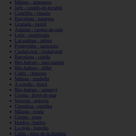
Málaga - antequera
Jaén - castillo-de-locubín
Castellón - vinaròs
Barcelona - manresa
Granada - motril
Asturias - cangas-de-onís
León - ponferrada
Las-palmas - pájara
Pontevedra - sanxenxo
Ciudad-real - ciudad-real
Barcelona - calella
Illes-balears - maó-mahón
Illes-balears - sóller
Cádiz - chipiona
Málaga - marbella
A-coruña - ferrol
Illes-balears - santanyí
Girona - lloret-de-mar
Segovia - segovia
Gipuzkoa - mutriku
Málaga - ronda
Girona - roses
Huelva - huelva
La-rioja - logroño
Cádiz - jerez-de-la-frontera