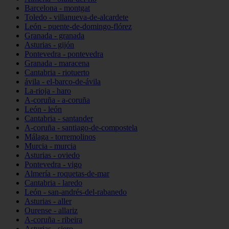
Barcelona - montgat
Toledo - villanueva-de-alcardete
León - puente-de-domingo-flórez
Granada - granada
Asturias - gijón
Pontevedra - pontevedra
Granada - maracena
Cantabria - riotuerto
ávila - el-barco-de-ávila
La-rioja - haro
A-coruña - a-coruña
León - león
Cantabria - santander
A-coruña - santiago-de-compostela
Málaga - torremolinos
Murcia - murcia
Asturias - oviedo
Pontevedra - vigo
Almería - roquetas-de-mar
Cantabria - laredo
León - san-andrés-del-rabanedo
Asturias - aller
Ourense - allariz
A-coruña - ribeira
Asturias - siero