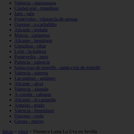
Valencia - massanassa
Ciudad-real - tomelloso
Jaén - jaén
Pontevedra - vilagarcía-de-arousa
Ourense - o-carballiño
Alicante - teulada
Murcia - cartagena
Alicante - benidorm
Gipuzkoa - eibar
León - la-bañeza
Pontevedra - meis
Palencia - palencia
Santa-cruz-de-tenerife - santa-cruz-de-tenerife
Valencia - paterna
Las-palmas - agüimes
Alicante - alcoi
Valencia - alaquàs
A-coruña - cabanas
Alicante - el-campello
Asturias - grado
Valencia - benetússer
Ourense - verín
Girona - mieres
Inicio
>
vinot
>
Vinoteca Lama La Uva en Sevilla