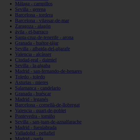
Málaga - campillos
Sevilla - gerena
Barcelona - tordera
Barcelona - vilassar-de-mar
Zaragoza - alagón
ávila - el-barraco
Santa-cruz-de-tenerife - arona
Granada - huétor-tájar
Sevilla - albaida-del-aljarafe
Valencia - alcàsser
Ciudad-real - daimiel
Sevilla - la-algaba
Madrid - san-fernando-de-henares
Toledo - toledo
Asturias - mieres
Salamanca - candelario
Granada - huéscar
Madrid - leganés
Barcelona - cornellà-de-llobregat
Valencia - quart-de-poblet
Pontevedra - tomiño
Sevilla - san-juan-de-aznalfarache
Madrid - fuenlabrada
Valladolid - peñafiel
Madrid - parla