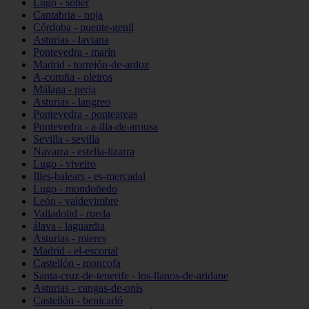
Lugo - sober
Cantabria - noja
Córdoba - puente-genil
Asturias - laviana
Pontevedra - marín
Madrid - torrejón-de-ardoz
A-coruña - oleiros
Málaga - nerja
Asturias - langreo
Pontevedra - ponteareas
Pontevedra - a-illa-de-arousa
Sevilla - sevilla
Navarra - estella-lizarra
Lugo - viveiro
Illes-balears - es-mercadal
Lugo - mondoñedo
León - valdevimbre
Valladolid - rueda
álava - laguardia
Asturias - mieres
Madrid - el-escorial
Castellón - moncofa
Santa-cruz-de-tenerife - los-llanos-de-aridane
Asturias - cangas-de-onís
Castellón - benicarló