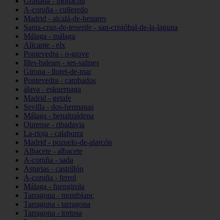
Granada - monachil
A-coruña - culleredo
Madrid - alcalá-de-henares
Santa-cruz-de-tenerife - san-cristóbal-de-la-laguna
Málaga - málaga
Alicante - elx
Pontevedra - o-grove
Illes-balears - ses-salines
Girona - lloret-de-mar
Pontevedra - cambados
álava - eskuernaga
Madrid - getafe
Sevilla - dos-hermanas
Málaga - benalmádena
Ourense - ribadavia
La-rioja - calahorra
Madrid - pozuelo-de-alarcón
Albacete - albacete
A-coruña - sada
Asturias - castrillón
A-coruña - ferrol
Málaga - fuengirola
Tarragona - montblanc
Tarragona - tarragona
Tarragona - tortosa