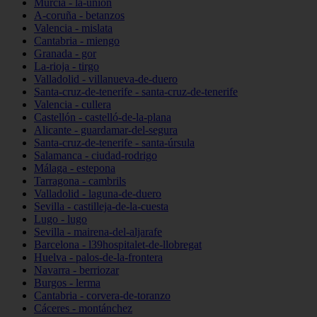
Murcia - la-unión
A-coruña - betanzos
Valencia - mislata
Cantabria - miengo
Granada - gor
La-rioja - tirgo
Valladolid - villanueva-de-duero
Santa-cruz-de-tenerife - santa-cruz-de-tenerife
Valencia - cullera
Castellón - castelló-de-la-plana
Alicante - guardamar-del-segura
Santa-cruz-de-tenerife - santa-úrsula
Salamanca - ciudad-rodrigo
Málaga - estepona
Tarragona - cambrils
Valladolid - laguna-de-duero
Sevilla - castilleja-de-la-cuesta
Lugo - lugo
Sevilla - mairena-del-aljarafe
Barcelona - l39hospitalet-de-llobregat
Huelva - palos-de-la-frontera
Navarra - berriozar
Burgos - lerma
Cantabria - corvera-de-toranzo
Cáceres - montánchez