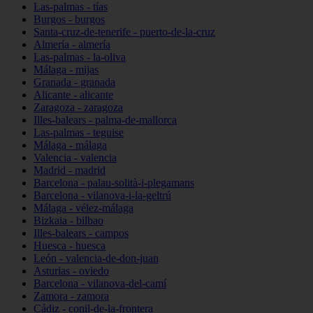
Las-palmas - tías
Burgos - burgos
Santa-cruz-de-tenerife - puerto-de-la-cruz
Almería - almería
Las-palmas - la-oliva
Málaga - mijas
Granada - granada
Alicante - alicante
Zaragoza - zaragoza
Illes-balears - palma-de-mallorca
Las-palmas - teguise
Málaga - málaga
Valencia - valencia
Madrid - madrid
Barcelona - palau-solità-i-plegamans
Barcelona - vilanova-i-la-geltrú
Málaga - vélez-málaga
Bizkaia - bilbao
Illes-balears - campos
Huesca - huesca
León - valencia-de-don-juan
Asturias - oviedo
Barcelona - vilanova-del-camí
Zamora - zamora
Cádiz - conil-de-la-frontera