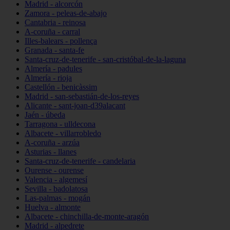
Madrid - alcorcón
Zamora - peleas-de-abajo
Cantabria - reinosa
A-coruña - carral
Illes-balears - pollença
Granada - santa-fe
Santa-cruz-de-tenerife - san-cristóbal-de-la-laguna
Almería - padules
Almería - rioja
Castellón - benicàssim
Madrid - san-sebastián-de-los-reyes
Alicante - sant-joan-d39alacant
Jaén - úbeda
Tarragona - ulldecona
Albacete - villarrobledo
A-coruña - arzúa
Asturias - llanes
Santa-cruz-de-tenerife - candelaria
Ourense - ourense
Valencia - algemesí
Sevilla - badolatosa
Las-palmas - mogán
Huelva - almonte
Albacete - chinchilla-de-monte-aragón
Madrid - alpedrete