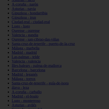
A-coruña - narón
Asturias - navia
Gipuzkoa - hondarribia
Gipuzkoa - irun
Ciudad-real - ciudad-real
Lugo - lugo
Ourense - ourense
Valencia - gandia
Ourense - san-cibrao-das-viñas
Santa-cruz-de-tenerife - puerto-de-la-cruz
Málaga - marbella
Madrid - madrid
Las-palmas - telde
Valencia - valencia
Illes-balears - palma-de-mallorca
Barcelona - barcelona
Madrid - leganés
Málaga - torrox
Santa-cruz-de-tenerife - guía-de-isora
álava - leza
A-coruña - carballo
Madrid - el-boalo
Lugo - monterroso
Asturias - avilés