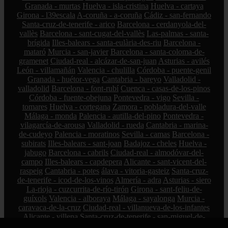
Granada - murtas
Huelva - isla-cristina
Huelva - cartaya
Girona - l39escala
A-coruña - a-coruña
Cádiz - san-fernando
Santa-cruz-de-tenerife - arico
Barcelona - cerdanyola-del-
vallès
Barcelona - sant-cugat-del-vallès
Las-palmas - santa-
brígida
Illes-balears - santa-eulària-des-riu
Barcelona -
mataró
Murcia - san-javier
Barcelona - santa-coloma-de-
gramenet
Ciudad-real - alcázar-de-san-juan
Asturias - avilés
León - villamañán
Valencia - chulilla
Córdoba - puente-genil
Granada - huétor-vega
Cantabria - bareyo
Valladolid -
valladolid
Barcelona - font-rubí
Cuenca - casas-de-los-pinos
Córdoba - fuente-obejuna
Pontevedra - vigo
Sevilla -
tomares
Huelva - cortegana
Zamora - pobladura-del-valle
Málaga - monda
Palencia - autilla-del-pino
Pontevedra -
vilagarcía-de-arousa
Valladolid - rueda
Cantabria - marina-
de-cudeyo
Palencia - moratinos
Sevilla - camas
Barcelona -
subirats
Illes-balears - sant-joan
Badajoz - cheles
Huelva -
jabugo
Barcelona - cabrils
Ciudad-real - almodóvar-del-
campo
Illes-balears - capdepera
Alicante - sant-vicent-del-
raspeig
Cantabria - potes
álava - vitoria-gasteiz
Santa-cruz-
de-tenerife - icod-de-los-vinos
Almería - adra
Asturias - siero
La-rioja - cuzcurrita-de-río-tirón
Girona - sant-feliu-de-
guíxols
Valencia - alboraya
Málaga - sayalonga
Murcia -
caravaca-de-la-cruz
Ciudad-real - villanueva-de-los-infantes
Alicante - villena
Santa-cruz-de-tenerife - san-miguel-de-
abona
Tarragona - tarragona
Sevilla - el-viso-del-alcor
Lugo