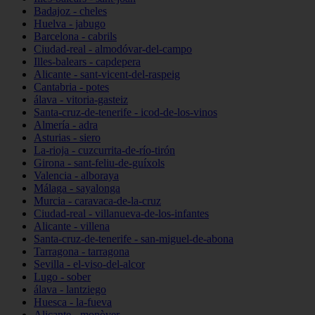
Badajoz - cheles
Huelva - jabugo
Barcelona - cabrils
Ciudad-real - almodóvar-del-campo
Illes-balears - capdepera
Alicante - sant-vicent-del-raspeig
Cantabria - potes
álava - vitoria-gasteiz
Santa-cruz-de-tenerife - icod-de-los-vinos
Almería - adra
Asturias - siero
La-rioja - cuzcurrita-de-río-tirón
Girona - sant-feliu-de-guíxols
Valencia - alboraya
Málaga - sayalonga
Murcia - caravaca-de-la-cruz
Ciudad-real - villanueva-de-los-infantes
Alicante - villena
Santa-cruz-de-tenerife - san-miguel-de-abona
Tarragona - tarragona
Sevilla - el-viso-del-alcor
Lugo - sober
álava - lantziego
Huesca - la-fueva
Alicante - monòver