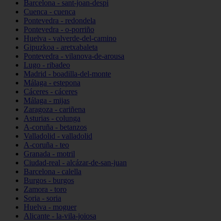
Barcelona - sant-joan-despí
Cuenca - cuenca
Pontevedra - redondela
Pontevedra - o-porriño
Huelva - valverde-del-camino
Gipuzkoa - aretxabaleta
Pontevedra - vilanova-de-arousa
Lugo - ribadeo
Madrid - boadilla-del-monte
Málaga - estepona
Cáceres - cáceres
Málaga - mijas
Zaragoza - cariñena
Asturias - colunga
A-coruña - betanzos
Valladolid - valladolid
A-coruña - teo
Granada - motril
Ciudad-real - alcázar-de-san-juan
Barcelona - calella
Burgos - burgos
Zamora - toro
Soria - soria
Huelva - moguer
Alicante - la-vila-joiosa