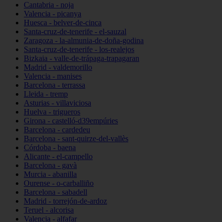
Cantabria - noja
Valencia - picanya
Huesca - belver-de-cinca
Santa-cruz-de-tenerife - el-sauzal
Zaragoza - la-almunia-de-doña-godina
Santa-cruz-de-tenerife - los-realejos
Bizkaia - valle-de-trápaga-trapagaran
Madrid - valdemorillo
Valencia - manises
Barcelona - terrassa
Lleida - tremp
Asturias - villaviciosa
Huelva - trigueros
Girona - castelló-d39empúries
Barcelona - cardedeu
Barcelona - sant-quirze-del-vallès
Córdoba - baena
Alicante - el-campello
Barcelona - gavà
Murcia - abanilla
Ourense - o-carballiño
Barcelona - sabadell
Madrid - torrejón-de-ardoz
Teruel - alcorisa
Valencia - alfafar