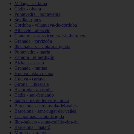
Málaga - cártama
Cádiz - olvera
Pontevedra - pontevedra
Sevilla - gines
Córdoba - villanueva-de-córdoba
Albacete - albacete
Cantabria - san-vicente-de-la-barquera
Granada - torvizcón
Illes-balears - santa-margalida
Pontevedra - marín
Zamora - el-perdigón
Bizkaia - sestao
Granada - murtas
Huelva - isla-cristina
Huelva - cartaya
Girona - l39escala
A-coruña - a-coruña
Cádiz - san-fernando
Santa-cruz-de-tenerife - arico
Barcelona - cerdanyola-del-vallès
Barcelona - sant-cugat-del-vallès
Las-palmas - santa-brígida
Illes-balears - santa-eulària-des-riu
Barcelona - mataró
Murcia - san-javier