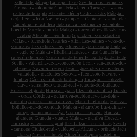
sallent-de-gállego
La-rioja - haro
Sevilla - dos-hermanas
Granada - salobreña
Cantabria - laredo
Tarragona - sant-
carles-de-la-ràpita
Alicante - dénia
Cádiz - cádiz
Málaga -
nerja
León - león
Navarra - pamplona
Cantabria - santander
Cantabria - el-astillero
Salamanca - salamanca
Valladolid -
boecillo
Murcia - murcia
Málaga - torremolinos
Illes-balears
- calvià
Alicante - benidorm
Gipuzkoa - san-sebastián
Málaga - fuengirola
Asturias - gijón
Las-palmas - vega-de-
san-mateo
Las-palmas - las-palmas-de-gran-canaria
Badajoz
- badajoz
Málaga - frigiliana
Huesca - jaca
Cantabria -
cabezón-de-la-sal
Santa-cruz-de-tenerife - santiago-del-teide
Sevilla - valencina-de-la-concepción
León - san-andrés-del-
rabanedo
Navarra - deierri
León - gusendos-de-los-oteros
Valladolid - mucientes
Segovia - fuentesoto
Navarra -
lumbier
Cáceres - robledillo-de-gata
Tarragona - solivella
álava - samaniego
Ciudad-real - retuerta-del-bullaque
Huesca - el-grado
Huesca - graus
Illes-balears - ibiza
Toledo
- orgaz
Córdoba - peñarroya-pueblonuevo
La-rioja -
arnedillo
Almería - huércal-overa
Madrid - el-molar
Huelva -
bollullos-par-del-condado
Málaga - algarrobo
Las-palmas -
tuineje
Salamanca - béjar
Granada - capileira
Huelva -
aljaraque
Granada - guadix
Málaga - manilva
Huesca -
barbastro
Valencia - sagunt
Illes-balears - ses-salines
Sevilla
- carmona
Ciudad-real - valdepeñas
Alicante - orihuela
Jaén
- baeza
Navarra - tudela
Almería - el-ejido
Castellón -