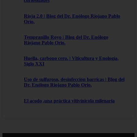
curiosidades
Rioja 2.0 | Blog del Dr. Enólogo Riojano Pablo
Orio.
Tempranillo Royo | Blog del Dr. Enólogo
Riojano Pablo Orio.
Huella, carbono cero. | Viticultura y Enología.
Siglo XXI
Uso de sulfuroso, desinfección barricas | Blog del
Dr. Enólogo Riojano Pablo Orio.
El acodo ,una práctica vitivínicola milenaria