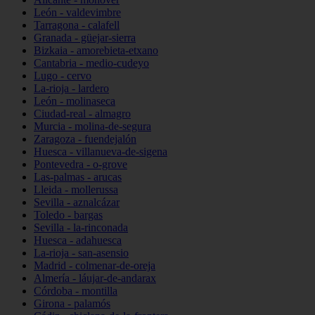
León - valdevimbre
Tarragona - calafell
Granada - güejar-sierra
Bizkaia - amorebieta-etxano
Cantabria - medio-cudeyo
Lugo - cervo
La-rioja - lardero
León - molinaseca
Ciudad-real - almagro
Murcia - molina-de-segura
Zaragoza - fuendejalón
Huesca - villanueva-de-sigena
Pontevedra - o-grove
Las-palmas - arucas
Lleida - mollerussa
Sevilla - aznalcázar
Toledo - bargas
Sevilla - la-rinconada
Huesca - adahuesca
La-rioja - san-asensio
Madrid - colmenar-de-oreja
Almería - láujar-de-andarax
Córdoba - montilla
Girona - palamós