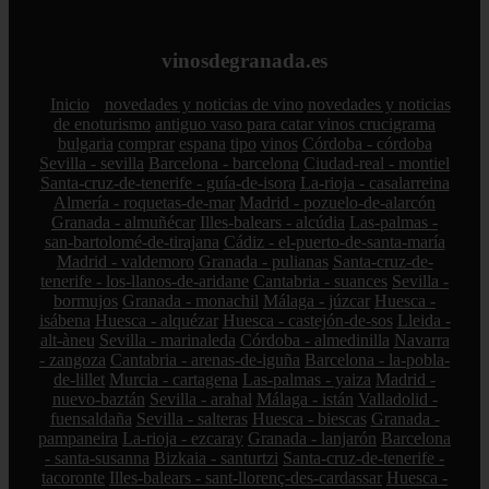
vinosdegranada.es
Inicio
novedades y noticias de vino
novedades y noticias
de enoturismo
antiguo vaso para catar vinos crucigrama
bulgaria
comprar
espana
tipo
vinos
Córdoba - córdoba
Sevilla - sevilla
Barcelona - barcelona
Ciudad-real - montiel
Santa-cruz-de-tenerife - guía-de-isora
La-rioja - casalarreina
Almería - roquetas-de-mar
Madrid - pozuelo-de-alarcón
Granada - almuñécar
Illes-balears - alcúdia
Las-palmas -
san-bartolomé-de-tirajana
Cádiz - el-puerto-de-santa-maría
Madrid - valdemoro
Granada - pulianas
Santa-cruz-de-
tenerife - los-llanos-de-aridane
Cantabria - suances
Sevilla -
bormujos
Granada - monachil
Málaga - júzcar
Huesca -
isábena
Huesca - alquézar
Huesca - castejón-de-sos
Lleida -
alt-àneu
Sevilla - marinaleda
Córdoba - almedinilla
Navarra
- zangoza
Cantabria - arenas-de-iguña
Barcelona - la-pobla-
de-lillet
Murcia - cartagena
Las-palmas - yaiza
Madrid -
nuevo-baztán
Sevilla - arahal
Málaga - istán
Valladolid -
fuensaldaña
Sevilla - salteras
Huesca - biescas
Granada -
pampaneira
La-rioja - ezcaray
Granada - lanjarón
Barcelona
- santa-susanna
Bizkaia - santurtzi
Santa-cruz-de-tenerife -
tacoronte
Illes-balears - sant-llorenç-des-cardassar
Huesca -