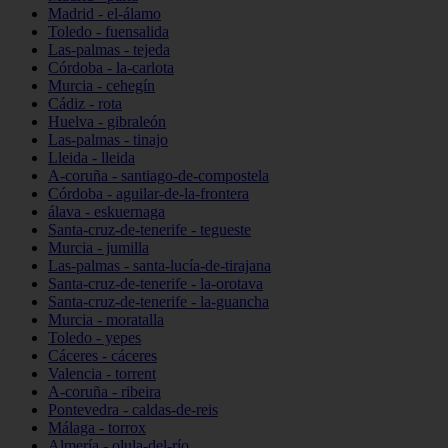
Madrid - el-álamo
Toledo - fuensalida
Las-palmas - tejeda
Córdoba - la-carlota
Murcia - cehegín
Cádiz - rota
Huelva - gibraleón
Las-palmas - tinajo
Lleida - lleida
A-coruña - santiago-de-compostela
Córdoba - aguilar-de-la-frontera
álava - eskuernaga
Santa-cruz-de-tenerife - tegueste
Murcia - jumilla
Las-palmas - santa-lucía-de-tirajana
Santa-cruz-de-tenerife - la-orotava
Santa-cruz-de-tenerife - la-guancha
Murcia - moratalla
Toledo - yepes
Cáceres - cáceres
Valencia - torrent
A-coruña - ribeira
Pontevedra - caldas-de-reis
Málaga - torrox
Almería - olula-del-río