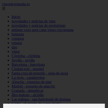
vinosdegranada.es
☰
Inicio
novedades y noticias de vino
novedades y noticias de enoturismo
antiguo vaso para catar vinos crucigrama
bulgaria
comprar
espana
tipo
vinos
Córdoba - córdoba
Sevilla - sevilla
Barcelona - barcelona
Ciudad-real - montiel
Santa-cruz-de-tenerife - guía-de-isora
La-rioja - casalarreina
Almería - roquetas-de-mar
Madrid - pozuelo-de-alarcón
Granada - almuñécar
Illes-balears - alcúdia
Las-palmas - san-bartolomé-de-tirajana
Cádiz - el-puerto-de-santa-maría
Madrid - valdemoro