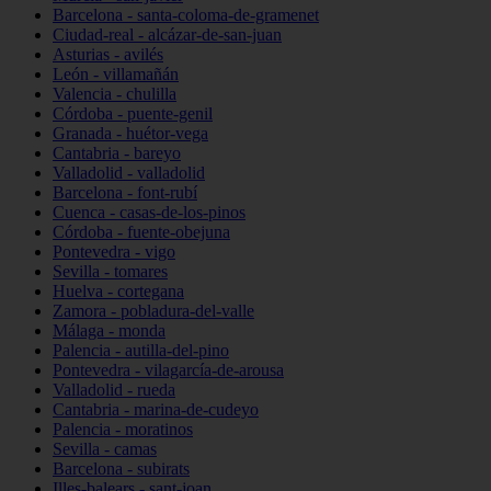
Barcelona - santa-coloma-de-gramenet
Ciudad-real - alcázar-de-san-juan
Asturias - avilés
León - villamañán
Valencia - chulilla
Córdoba - puente-genil
Granada - huétor-vega
Cantabria - bareyo
Valladolid - valladolid
Barcelona - font-rubí
Cuenca - casas-de-los-pinos
Córdoba - fuente-obejuna
Pontevedra - vigo
Sevilla - tomares
Huelva - cortegana
Zamora - pobladura-del-valle
Málaga - monda
Palencia - autilla-del-pino
Pontevedra - vilagarcía-de-arousa
Valladolid - rueda
Cantabria - marina-de-cudeyo
Palencia - moratinos
Sevilla - camas
Barcelona - subirats
Illes-balears - sant-joan