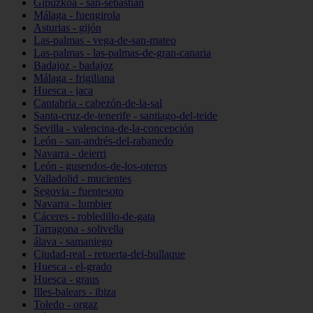
Gipuzkoa - san-sebastián
Málaga - fuengirola
Asturias - gijón
Las-palmas - vega-de-san-mateo
Las-palmas - las-palmas-de-gran-canaria
Badajoz - badajoz
Málaga - frigiliana
Huesca - jaca
Cantabria - cabezón-de-la-sal
Santa-cruz-de-tenerife - santiago-del-teide
Sevilla - valencina-de-la-concepción
León - san-andrés-del-rabanedo
Navarra - deierri
León - gusendos-de-los-oteros
Valladolid - mucientes
Segovia - fuentesoto
Navarra - lumbier
Cáceres - robledillo-de-gata
Tarragona - solivella
álava - samaniego
Ciudad-real - retuerta-del-bullaque
Huesca - el-grado
Huesca - graus
Illes-balears - ibiza
Toledo - orgaz