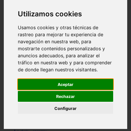
Granada - pulianas
Santa-cruz-de-tenerife - los-llanos-de-aridane
Utilizamos cookies
Cantabria - suances
Sevilla - bormujos
Granada - monachil
Usamos cookies y otras técnicas de
Málaga - júzcar
rastreo para mejorar tu experiencia de
Huesca - isábena
navegación en nuestra web, para
Huesca - alquézar
Huesca - castejón-de-sos
mostrarte contenidos personalizados y
Lleida - alt-àneu
anuncios adecuados, para analizar el
Sevilla - marinaleda
tráfico en nuestra web y para comprender
Córdoba - almedinilla
Navarra - zangoza
de donde llegan nuestros visitantes.
Cantabria - arenas-de-iguña
Barcelona - la-pobla-de-lillet
Murcia - cartagena
Aceptar
Las-palmas - yaiza
Madrid - nuevo-baztán
Rechazar
Sevilla - arahal
Málaga - istán
Configurar
Valladolid - fuensaldaña
Sevilla - salteras
Huesca - biescas
Granada - pampaneira