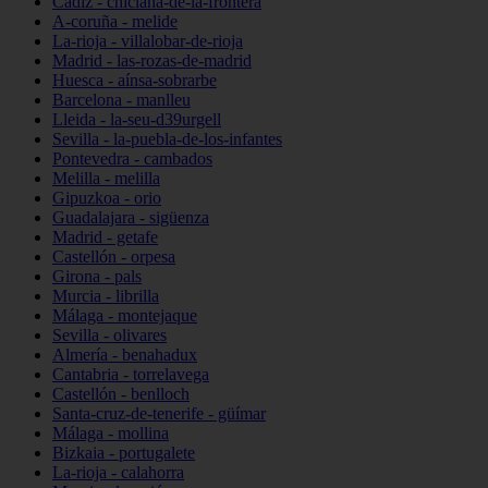
Cádiz - chiclana-de-la-frontera
A-coruña - melide
La-rioja - villalobar-de-rioja
Madrid - las-rozas-de-madrid
Huesca - aínsa-sobrarbe
Barcelona - manlleu
Lleida - la-seu-d39urgell
Sevilla - la-puebla-de-los-infantes
Pontevedra - cambados
Melilla - melilla
Gipuzkoa - orio
Guadalajara - sigüenza
Madrid - getafe
Castellón - orpesa
Girona - pals
Murcia - librilla
Málaga - montejaque
Sevilla - olivares
Almería - benahadux
Cantabria - torrelavega
Castellón - benlloch
Santa-cruz-de-tenerife - güímar
Málaga - mollina
Bizkaia - portugalete
La-rioja - calahorra