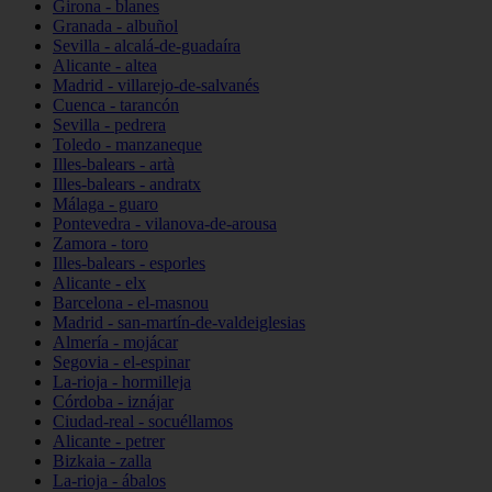
Girona - blanes
Granada - albuñol
Sevilla - alcalá-de-guadaíra
Alicante - altea
Madrid - villarejo-de-salvanés
Cuenca - tarancón
Sevilla - pedrera
Toledo - manzaneque
Illes-balears - artà
Illes-balears - andratx
Málaga - guaro
Pontevedra - vilanova-de-arousa
Zamora - toro
Illes-balears - esporles
Alicante - elx
Barcelona - el-masnou
Madrid - san-martín-de-valdeiglesias
Almería - mojácar
Segovia - el-espinar
La-rioja - hormilleja
Córdoba - iznájar
Ciudad-real - socuéllamos
Alicante - petrer
Bizkaia - zalla
La-rioja - ábalos