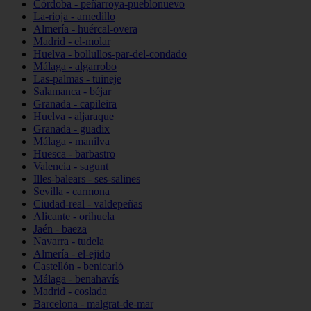
Córdoba - peñarroya-pueblonuevo
La-rioja - arnedillo
Almería - huércal-overa
Madrid - el-molar
Huelva - bollullos-par-del-condado
Málaga - algarrobo
Las-palmas - tuineje
Salamanca - béjar
Granada - capileira
Huelva - aljaraque
Granada - guadix
Málaga - manilva
Huesca - barbastro
Valencia - sagunt
Illes-balears - ses-salines
Sevilla - carmona
Ciudad-real - valdepeñas
Alicante - orihuela
Jaén - baeza
Navarra - tudela
Almería - el-ejido
Castellón - benicarló
Málaga - benahavís
Madrid - coslada
Barcelona - malgrat-de-mar