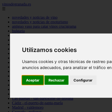
vinosdegranada.es
☰
novedades y noticias de vino
novedades y noticias de enoturismo
antiguo vaso para catar vinos crucigrama
bulgaria
comprar
espana
tipo
Utilizamos cookies
vinos
Córdoba - córdoba
Sevilla - sevilla
Usamos cookies y otras técnicas de rastreo pa
Barcelona - barcelona
Ciudad-real - montiel
anuncios adecuados, para analizar el tráfico e
Santa-cruz-de-tenerife - guía-de-isora
La-rioja - casalarreina
Aceptar
Rechazar
Configurar
Almería - roquetas-de-mar
Madrid - pozuelo-de-alarcón
Granada - almuñécar
Illes-balears - alcúdia
Las-palmas - san-bartolomé-de-tirajana
Cádiz - el-puerto-de-santa-maría
Madrid - valdemoro
Granada - pulianas