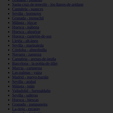
Santa-cruz-de-tenerife - los-llanos-de-aridane
Cantabria - suances
Sevilla - bormujos
Granada - monachil
Málaga - júzcar
Huesca - isábena
Huesca - alquézar
Huesca - castejón-de-sos
Lleida - alt-àneu
Sevilla - marinaleda
Córdoba - almedinilla
Navarra - zangoza
Cantabria - arenas-de-iguña
Barcelona - la-pobla-de-lillet
Murcia - cartagena
Las-palmas - yaiza
Madrid - nuevo-baztán
Sevilla - arahal
Málaga - istán
Valladolid - fuensaldaña
Sevilla - salteras
Huesca - biescas
Granada - pampaneira
La-rioja - ezcaray