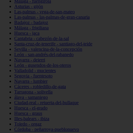
Málaga - fuengirola
Asturias - gijón
Las-palmas - vega-de-san-mateo
Las-palmas - las-palmas-de-gran-canaria
Badajoz - badajoz
Málaga - frigiliana
Huesca - jaca
Cantabria - cabezón-de-la-sal
Santa-cruz-de-tenerife - santiago-del-teide
Sevilla - valencina-de-la-concepción
León - san-andrés-del-rabanedo
Navarra - deierri
León - gusendos-de-los-oteros
Valladolid - mucientes
Segovia - fuentesoto
Navarra - lumbier
Cáceres - robledillo-de-gata
Tarragona - solivella
álava - samaniego
Ciudad-real - retuerta-del-bullaque
Huesca - el-grado
Huesca - graus
Illes-balears - ibiza
Toledo - orgaz
Córdoba - peñarroya-pueblonuevo