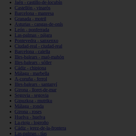
Jaén - castillo-de-locubín
Castellón - vinaròs
Barcelona - manresa
Granada - motril
Asturias - cangas-de-onís
León - ponferrada
Las-palmas - pájara
Pontevedra - sanxenxo
Ciudad-real - ciudad-real
Barcelona - calella
Illes-balears - maó-mahón
Illes-balears - sóller
Cádiz - chipiona
Málaga - marbella
A-coruña - ferrol
Illes-balears - santanyí
Girona - lloret-de-mar
Segovia - segovia
Gipuzkoa - mutriku
Málaga - ronda
Girona - roses
Huelva - huelva
La-rioja - logroño
Cádiz - jerez-de-la-frontera
Las-palmas - tías