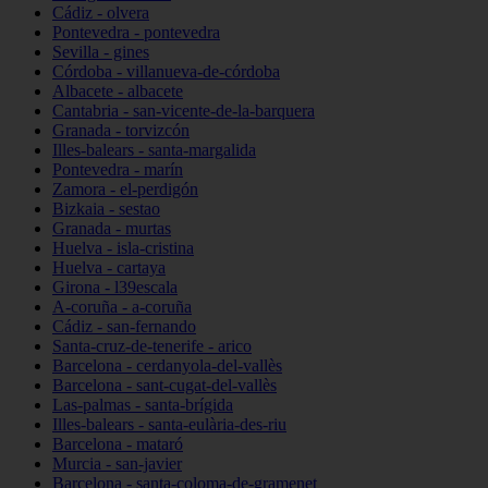
Cádiz - olvera
Pontevedra - pontevedra
Sevilla - gines
Córdoba - villanueva-de-córdoba
Albacete - albacete
Cantabria - san-vicente-de-la-barquera
Granada - torvizcón
Illes-balears - santa-margalida
Pontevedra - marín
Zamora - el-perdigón
Bizkaia - sestao
Granada - murtas
Huelva - isla-cristina
Huelva - cartaya
Girona - l39escala
A-coruña - a-coruña
Cádiz - san-fernando
Santa-cruz-de-tenerife - arico
Barcelona - cerdanyola-del-vallès
Barcelona - sant-cugat-del-vallès
Las-palmas - santa-brígida
Illes-balears - santa-eulària-des-riu
Barcelona - mataró
Murcia - san-javier
Barcelona - santa-coloma-de-gramenet