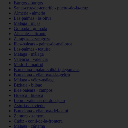
Burgos - burgos
Santa-cruz-de-tenerife - puerto-de-la-cruz
Almería - almería
Las-palmas - la-oliva
Málaga - mijas
Granada - granada
Alicante - alicante
Zaragoza - zaragoza
Illes-balears - palma-de-mallorca
Las-palmas - teguise
Málaga - málaga
Valencia - valencia
Madrid - madrid
Barcelona - palau-solità-i-plegamans
Barcelona - vilanova-i-la-geltrú
Málaga - vélez-málaga
Bizkaia - bilbao
Illes-balears - campos
Huesca - huesca
León - valencia-de-don-juan
Asturias - oviedo
Barcelona - vilanova-del-camí
Zamora - zamora
Cádiz - conil-de-la-frontera
Málaga - cártama