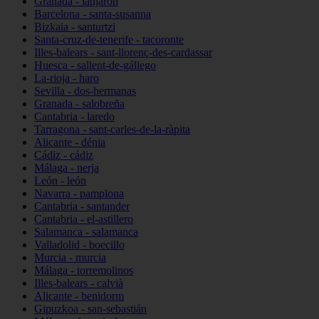
Granada - lanjarón
Barcelona - santa-susanna
Bizkaia - santurtzi
Santa-cruz-de-tenerife - tacoronte
Illes-balears - sant-llorenç-des-cardassar
Huesca - sallent-de-gállego
La-rioja - haro
Sevilla - dos-hermanas
Granada - salobreña
Cantabria - laredo
Tarragona - sant-carles-de-la-ràpita
Alicante - dénia
Cádiz - cádiz
Málaga - nerja
León - león
Navarra - pamplona
Cantabria - santander
Cantabria - el-astillero
Salamanca - salamanca
Valladolid - boecillo
Murcia - murcia
Málaga - torremolinos
Illes-balears - calvià
Alicante - benidorm
Gipuzkoa - san-sebastián