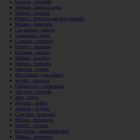
La-rioja - arnedillo
Almería - huércal-overa
Madrid - el-molar
Huelva - bollullos-par-del-condado
Málaga - algarrobo
Las-palmas - tuineje
Salamanca - béjar
Granada - capileira
Huelva - aljaraque
Granada - guadix
Málaga - manilva
Huesca - barbastro
Valencia - sagunt
Illes-balears - ses-salines
Sevilla - carmona
Ciudad-real - valdepeñas
Alicante - orihuela
Jaén - baeza
Navarra - tudela
Almería - el-ejido
Castellón - benicarló
Málaga - benahavís
Madrid - coslada
Barcelona - malgrat-de-mar
Málaga - antequera