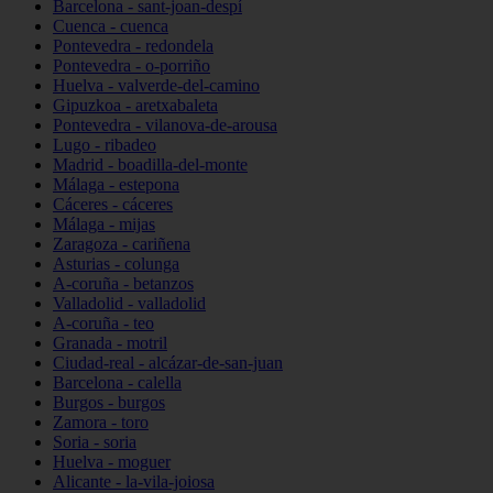
Barcelona - sant-joan-despí
Cuenca - cuenca
Pontevedra - redondela
Pontevedra - o-porriño
Huelva - valverde-del-camino
Gipuzkoa - aretxabaleta
Pontevedra - vilanova-de-arousa
Lugo - ribadeo
Madrid - boadilla-del-monte
Málaga - estepona
Cáceres - cáceres
Málaga - mijas
Zaragoza - cariñena
Asturias - colunga
A-coruña - betanzos
Valladolid - valladolid
A-coruña - teo
Granada - motril
Ciudad-real - alcázar-de-san-juan
Barcelona - calella
Burgos - burgos
Zamora - toro
Soria - soria
Huelva - moguer
Alicante - la-vila-joiosa