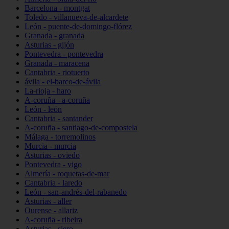
Barcelona - montgat
Toledo - villanueva-de-alcardete
León - puente-de-domingo-flórez
Granada - granada
Asturias - gijón
Pontevedra - pontevedra
Granada - maracena
Cantabria - riotuerto
ávila - el-barco-de-ávila
La-rioja - haro
A-coruña - a-coruña
León - león
Cantabria - santander
A-coruña - santiago-de-compostela
Málaga - torremolinos
Murcia - murcia
Asturias - oviedo
Pontevedra - vigo
Almería - roquetas-de-mar
Cantabria - laredo
León - san-andrés-del-rabanedo
Asturias - aller
Ourense - allariz
A-coruña - ribeira
Asturias - siero