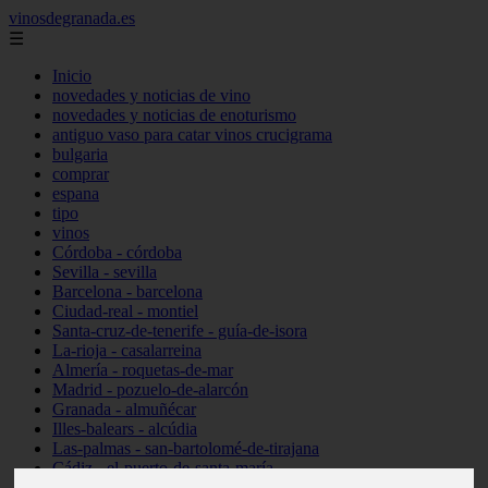
vinosdegranada.es
☰
Inicio
novedades y noticias de vino
novedades y noticias de enoturismo
antiguo vaso para catar vinos crucigrama
bulgaria
comprar
espana
tipo
vinos
Córdoba - córdoba
Sevilla - sevilla
Barcelona - barcelona
Ciudad-real - montiel
Santa-cruz-de-tenerife - guía-de-isora
La-rioja - casalarreina
Almería - roquetas-de-mar
Madrid - pozuelo-de-alarcón
Granada - almuñécar
Illes-balears - alcúdia
Las-palmas - san-bartolomé-de-tirajana
Cádiz - el-puerto-de-santa-maría
Madrid - valdemoro