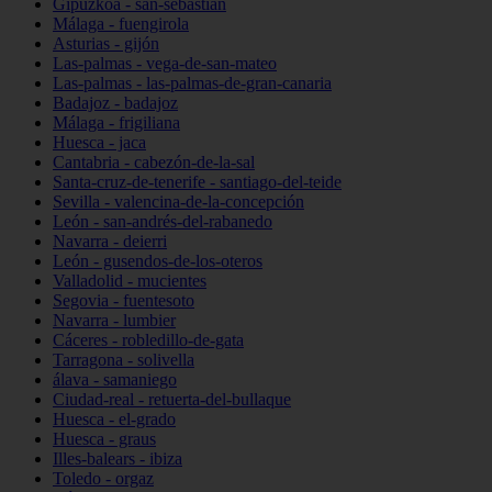
Gipuzkoa - san-sebastián
Málaga - fuengirola
Asturias - gijón
Las-palmas - vega-de-san-mateo
Las-palmas - las-palmas-de-gran-canaria
Badajoz - badajoz
Málaga - frigiliana
Huesca - jaca
Cantabria - cabezón-de-la-sal
Santa-cruz-de-tenerife - santiago-del-teide
Sevilla - valencina-de-la-concepción
León - san-andrés-del-rabanedo
Navarra - deierri
León - gusendos-de-los-oteros
Valladolid - mucientes
Segovia - fuentesoto
Navarra - lumbier
Cáceres - robledillo-de-gata
Tarragona - solivella
álava - samaniego
Ciudad-real - retuerta-del-bullaque
Huesca - el-grado
Huesca - graus
Illes-balears - ibiza
Toledo - orgaz