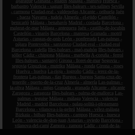
aljaraque
Granada - guadix
Málaga - manilva
Huesca -
barbastro
Valencia - sagunt
Illes-balears - ses-salines
Sevilla
- carmona
Ciudad-real - valdepeñas
Alicante - orihuela
Jaén
- baeza
Navarra - tudela
Almería - el-ejido
Castellón -
benicarló
Málaga - benahavís
Madrid - coslada
Barcelona -
malgrat-de-mar
Málaga - antequera
Jaén - castillo-de-locubín
Castellón - vinaròs
Barcelona - manresa
Granada - motril
Asturias - cangas-de-onís
León - ponferrada
Las-palmas -
pájara
Pontevedra - sanxenxo
Ciudad-real - ciudad-real
Barcelona - calella
Illes-balears - maó-mahón
Illes-balears -
sóller
Cádiz - chipiona
Málaga - marbella
A-coruña - ferrol
Illes-balears - santanyí
Girona - lloret-de-mar
Segovia -
segovia
Gipuzkoa - mutriku
Málaga - ronda
Girona - roses
Huelva - huelva
La-rioja - logroño
Cádiz - jerez-de-la-
frontera
Las-palmas - tías
Burgos - burgos
Santa-cruz-de-
tenerife - puerto-de-la-cruz
Almería - almería
Las-palmas -
la-oliva
Málaga - mijas
Granada - granada
Alicante - alicante
Zaragoza - zaragoza
Illes-balears - palma-de-mallorca
Las-
palmas - teguise
Málaga - málaga
Valencia - valencia
Madrid - madrid
Barcelona - palau-solità-i-plegamans
Barcelona - vilanova-i-la-geltrú
Málaga - vélez-málaga
Bizkaia - bilbao
Illes-balears - campos
Huesca - huesca
León - valencia-de-don-juan
Asturias - oviedo
Barcelona -
vilanova-del-camí
Zamora - zamora
Cádiz - conil-de-la-
frontera
Málaga - cártama
Cádiz - olvera
Pontevedra -