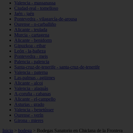
Valencia - massanassa
Ciudad-real - tomelloso
Jaén - jaén
Pontevedra - vilagarcía-de-arousa
Ourense - o-carballiño
Alicante - teulada
Murcia - cartagena
Alicante - benidorm
Gipuzkoa - eibar
León - la-bañeza
Pontevedra - meis
Palencia - palencia
Santa-cruz-de-tenerife - santa-cruz-de-tenerife
Valencia - paterna
Las-palmas - agüimes
Alicante - alcoi
Valencia - alaquàs
A-coruña - cabanas
Alicante - el-campello
Asturias - grado
Valencia - benetússer
Ourense - verín
Girona - mieres
Inicio
>
bodega
>
Bodegas Sanatorio en Chiclana de la Frontera