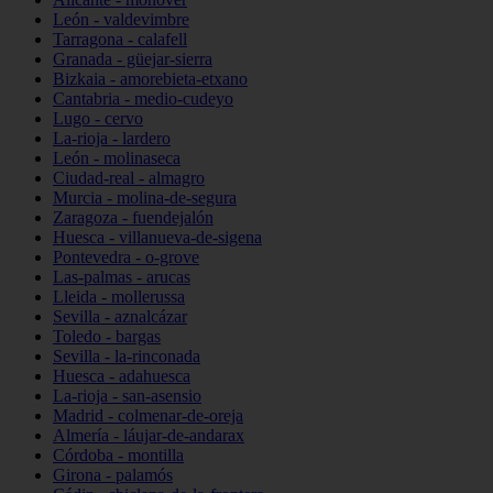
León - valdevimbre
Tarragona - calafell
Granada - güejar-sierra
Bizkaia - amorebieta-etxano
Cantabria - medio-cudeyo
Lugo - cervo
La-rioja - lardero
León - molinaseca
Ciudad-real - almagro
Murcia - molina-de-segura
Zaragoza - fuendejalón
Huesca - villanueva-de-sigena
Pontevedra - o-grove
Las-palmas - arucas
Lleida - mollerussa
Sevilla - aznalcázar
Toledo - bargas
Sevilla - la-rinconada
Huesca - adahuesca
La-rioja - san-asensio
Madrid - colmenar-de-oreja
Almería - láujar-de-andarax
Córdoba - montilla
Girona - palamós