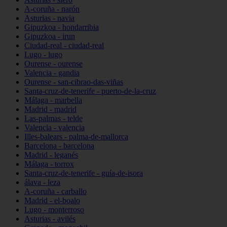
A-coruña - narón
Asturias - navia
Gipuzkoa - hondarribia
Gipuzkoa - irun
Ciudad-real - ciudad-real
Lugo - lugo
Ourense - ourense
Valencia - gandia
Ourense - san-cibrao-das-viñas
Santa-cruz-de-tenerife - puerto-de-la-cruz
Málaga - marbella
Madrid - madrid
Las-palmas - telde
Valencia - valencia
Illes-balears - palma-de-mallorca
Barcelona - barcelona
Madrid - leganés
Málaga - torrox
Santa-cruz-de-tenerife - guía-de-isora
álava - leza
A-coruña - carballo
Madrid - el-boalo
Lugo - monterroso
Asturias - avilés