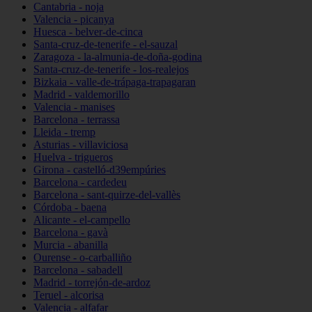
Cantabria - noja
Valencia - picanya
Huesca - belver-de-cinca
Santa-cruz-de-tenerife - el-sauzal
Zaragoza - la-almunia-de-doña-godina
Santa-cruz-de-tenerife - los-realejos
Bizkaia - valle-de-trápaga-trapagaran
Madrid - valdemorillo
Valencia - manises
Barcelona - terrassa
Lleida - tremp
Asturias - villaviciosa
Huelva - trigueros
Girona - castelló-d39empúries
Barcelona - cardedeu
Barcelona - sant-quirze-del-vallès
Córdoba - baena
Alicante - el-campello
Barcelona - gavà
Murcia - abanilla
Ourense - o-carballiño
Barcelona - sabadell
Madrid - torrejón-de-ardoz
Teruel - alcorisa
Valencia - alfafar