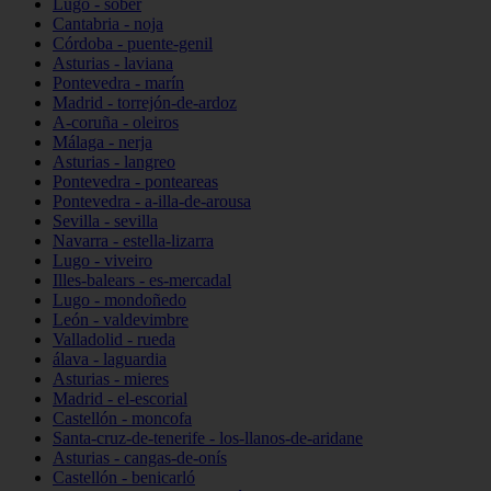
Lugo - sober
Cantabria - noja
Córdoba - puente-genil
Asturias - laviana
Pontevedra - marín
Madrid - torrejón-de-ardoz
A-coruña - oleiros
Málaga - nerja
Asturias - langreo
Pontevedra - ponteareas
Pontevedra - a-illa-de-arousa
Sevilla - sevilla
Navarra - estella-lizarra
Lugo - viveiro
Illes-balears - es-mercadal
Lugo - mondoñedo
León - valdevimbre
Valladolid - rueda
álava - laguardia
Asturias - mieres
Madrid - el-escorial
Castellón - moncofa
Santa-cruz-de-tenerife - los-llanos-de-aridane
Asturias - cangas-de-onís
Castellón - benicarló