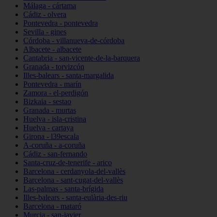
Málaga - cártama
Cádiz - olvera
Pontevedra - pontevedra
Sevilla - gines
Córdoba - villanueva-de-córdoba
Albacete - albacete
Cantabria - san-vicente-de-la-barquera
Granada - torvizcón
Illes-balears - santa-margalida
Pontevedra - marín
Zamora - el-perdigón
Bizkaia - sestao
Granada - murtas
Huelva - isla-cristina
Huelva - cartaya
Girona - l39escala
A-coruña - a-coruña
Cádiz - san-fernando
Santa-cruz-de-tenerife - arico
Barcelona - cerdanyola-del-vallès
Barcelona - sant-cugat-del-vallès
Las-palmas - santa-brígida
Illes-balears - santa-eulària-des-riu
Barcelona - mataró
Murcia - san-javier