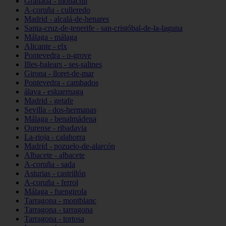
Granada - monachil
A-coruña - culleredo
Madrid - alcalá-de-henares
Santa-cruz-de-tenerife - san-cristóbal-de-la-laguna
Málaga - málaga
Alicante - elx
Pontevedra - o-grove
Illes-balears - ses-salines
Girona - lloret-de-mar
Pontevedra - cambados
álava - eskuernaga
Madrid - getafe
Sevilla - dos-hermanas
Málaga - benalmádena
Ourense - ribadavia
La-rioja - calahorra
Madrid - pozuelo-de-alarcón
Albacete - albacete
A-coruña - sada
Asturias - castrillón
A-coruña - ferrol
Málaga - fuengirola
Tarragona - montblanc
Tarragona - tarragona
Tarragona - tortosa