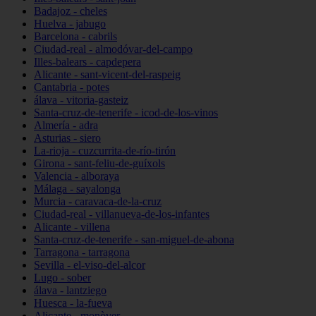
Badajoz - cheles
Huelva - jabugo
Barcelona - cabrils
Ciudad-real - almodóvar-del-campo
Illes-balears - capdepera
Alicante - sant-vicent-del-raspeig
Cantabria - potes
álava - vitoria-gasteiz
Santa-cruz-de-tenerife - icod-de-los-vinos
Almería - adra
Asturias - siero
La-rioja - cuzcurrita-de-río-tirón
Girona - sant-feliu-de-guíxols
Valencia - alboraya
Málaga - sayalonga
Murcia - caravaca-de-la-cruz
Ciudad-real - villanueva-de-los-infantes
Alicante - villena
Santa-cruz-de-tenerife - san-miguel-de-abona
Tarragona - tarragona
Sevilla - el-viso-del-alcor
Lugo - sober
álava - lantziego
Huesca - la-fueva
Alicante - monòver