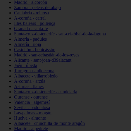
Madrid - alcorcón
Zamora - peleas-de-abajo
Cantabria - reinosa
A-coruña - carral
Illes-balears - pollença
Granada - santa-fe
Santa-cruz-de-tenerife - san-cristóbal-de-la-laguna
Almería - padules
Almería - rioja
Castellón - benicàssim
Madrid - san-sebastián-de-los-reyes
Alicante - sant-joan-d39alacant
Jaén - úbeda
Tarragona - ulldecona
Albacete - villarrobledo
A-coruña - arzúa
Asturias - llanes
Santa-cruz-de-tenerife - candelaria
Ourense - ourense
Valencia - algemesí
Sevilla - badolatosa
Las-palmas - mogán
Huelva - almonte
Albacete - chinchilla-de-monte-aragón
Madrid - alpedrete