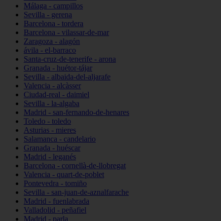
Málaga - campillos
Sevilla - gerena
Barcelona - tordera
Barcelona - vilassar-de-mar
Zaragoza - alagón
ávila - el-barraco
Santa-cruz-de-tenerife - arona
Granada - huétor-tájar
Sevilla - albaida-del-aljarafe
Valencia - alcàsser
Ciudad-real - daimiel
Sevilla - la-algaba
Madrid - san-fernando-de-henares
Toledo - toledo
Asturias - mieres
Salamanca - candelario
Granada - huéscar
Madrid - leganés
Barcelona - cornellà-de-llobregat
Valencia - quart-de-poblet
Pontevedra - tomiño
Sevilla - san-juan-de-aznalfarache
Madrid - fuenlabrada
Valladolid - peñafiel
Madrid - parla