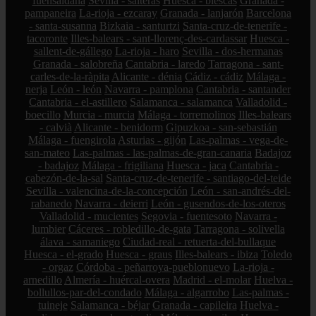
fuensaldaña
Sevilla - salteras
Huesca - biescas
Granada -
pampaneira
La-rioja - ezcaray
Granada - lanjarón
Barcelona
- santa-susanna
Bizkaia - santurtzi
Santa-cruz-de-tenerife -
tacoronte
Illes-balears - sant-llorenç-des-cardassar
Huesca -
sallent-de-gállego
La-rioja - haro
Sevilla - dos-hermanas
Granada - salobreña
Cantabria - laredo
Tarragona - sant-
carles-de-la-ràpita
Alicante - dénia
Cádiz - cádiz
Málaga -
nerja
León - león
Navarra - pamplona
Cantabria - santander
Cantabria - el-astillero
Salamanca - salamanca
Valladolid -
boecillo
Murcia - murcia
Málaga - torremolinos
Illes-balears
- calvià
Alicante - benidorm
Gipuzkoa - san-sebastián
Málaga - fuengirola
Asturias - gijón
Las-palmas - vega-de-
san-mateo
Las-palmas - las-palmas-de-gran-canaria
Badajoz
- badajoz
Málaga - frigiliana
Huesca - jaca
Cantabria -
cabezón-de-la-sal
Santa-cruz-de-tenerife - santiago-del-teide
Sevilla - valencina-de-la-concepción
León - san-andrés-del-
rabanedo
Navarra - deierri
León - gusendos-de-los-oteros
Valladolid - mucientes
Segovia - fuentesoto
Navarra -
lumbier
Cáceres - robledillo-de-gata
Tarragona - solivella
álava - samaniego
Ciudad-real - retuerta-del-bullaque
Huesca - el-grado
Huesca - graus
Illes-balears - ibiza
Toledo
- orgaz
Córdoba - peñarroya-pueblonuevo
La-rioja -
arnedillo
Almería - huércal-overa
Madrid - el-molar
Huelva -
bollullos-par-del-condado
Málaga - algarrobo
Las-palmas -
tuineje
Salamanca - béjar
Granada - capileira
Huelva -