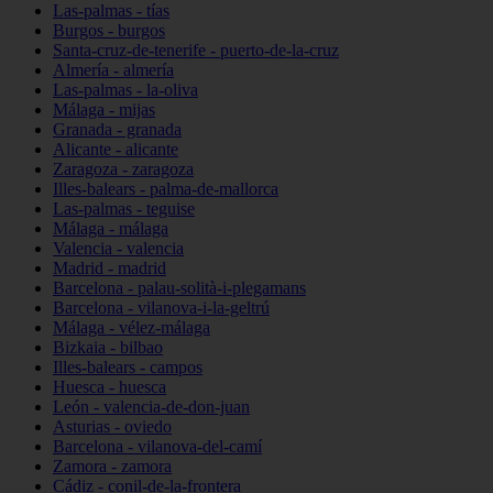
Las-palmas - tías
Burgos - burgos
Santa-cruz-de-tenerife - puerto-de-la-cruz
Almería - almería
Las-palmas - la-oliva
Málaga - mijas
Granada - granada
Alicante - alicante
Zaragoza - zaragoza
Illes-balears - palma-de-mallorca
Las-palmas - teguise
Málaga - málaga
Valencia - valencia
Madrid - madrid
Barcelona - palau-solità-i-plegamans
Barcelona - vilanova-i-la-geltrú
Málaga - vélez-málaga
Bizkaia - bilbao
Illes-balears - campos
Huesca - huesca
León - valencia-de-don-juan
Asturias - oviedo
Barcelona - vilanova-del-camí
Zamora - zamora
Cádiz - conil-de-la-frontera