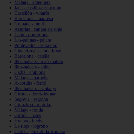
Málaga - antequera
Jaén - castillo-de-locubín
Castellón - vinaròs
Barcelona - manresa
Granada - motril
Asturias - cangas-de-onís
León - ponferrada
Las-palmas - pájara
Pontevedra - sanxenxo
Ciudad-real - ciudad-real
Barcelona - calella
Illes-balears - maó-mahón
Illes-balears - sóller
Cádiz - chipiona
Málaga - marbella
A-coruña - ferrol
Illes-balears - santanyí
Girona - lloret-de-mar
Segovia - segovia
Gipuzkoa - mutriku
Málaga - ronda
Girona - roses
Huelva - huelva
La-rioja - logroño
Cádiz - jerez-de-la-frontera