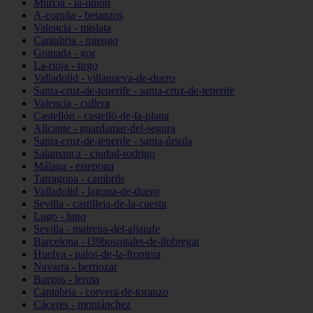
Murcia - la-unión
A-coruña - betanzos
Valencia - mislata
Cantabria - miengo
Granada - gor
La-rioja - tirgo
Valladolid - villanueva-de-duero
Santa-cruz-de-tenerife - santa-cruz-de-tenerife
Valencia - cullera
Castellón - castelló-de-la-plana
Alicante - guardamar-del-segura
Santa-cruz-de-tenerife - santa-úrsula
Salamanca - ciudad-rodrigo
Málaga - estepona
Tarragona - cambrils
Valladolid - laguna-de-duero
Sevilla - castilleja-de-la-cuesta
Lugo - lugo
Sevilla - mairena-del-aljarafe
Barcelona - l39hospitalet-de-llobregat
Huelva - palos-de-la-frontera
Navarra - berriozar
Burgos - lerma
Cantabria - corvera-de-toranzo
Cáceres - montánchez