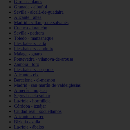
Girona - blanes
Granada - albuñol
Sevilla - alcalá-de-guadaíra
Alicante - altea
Madrid - villarejo-de-salvanés
Cuenca - tarancón
Sevilla - pedrera
Toledo - manzaneque
Illes-balears - artà
Illes-balears - andratx
Málaga - guaro
Pontevedra - vilanova-de-arousa
Zamora - toro
Illes-balears - esporles
Alicante - elx
Barcelona - el-masnou
Madrid - san-martín-de-valdeiglesias
Almería - mojácar
Segovia - el-espinar
La-rioja - hormilleja
Córdoba - iznájar
Ciudad-real - socuéllamos
Alicante - petrer
Bizkaia - zalla
La-rioja - ábalos