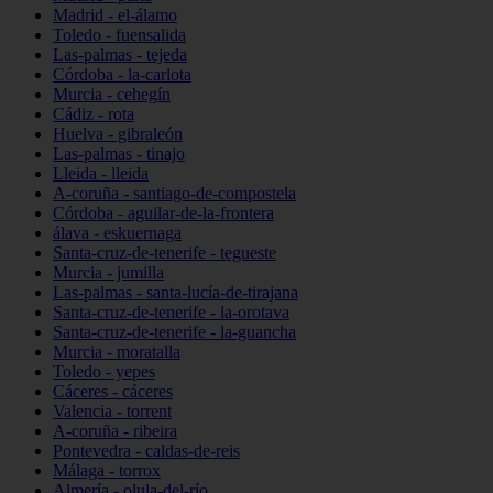
Madrid - el-álamo
Toledo - fuensalida
Las-palmas - tejeda
Córdoba - la-carlota
Murcia - cehegín
Cádiz - rota
Huelva - gibraleón
Las-palmas - tinajo
Lleida - lleida
A-coruña - santiago-de-compostela
Córdoba - aguilar-de-la-frontera
álava - eskuernaga
Santa-cruz-de-tenerife - tegueste
Murcia - jumilla
Las-palmas - santa-lucía-de-tirajana
Santa-cruz-de-tenerife - la-orotava
Santa-cruz-de-tenerife - la-guancha
Murcia - moratalla
Toledo - yepes
Cáceres - cáceres
Valencia - torrent
A-coruña - ribeira
Pontevedra - caldas-de-reis
Málaga - torrox
Almería - olula-del-río