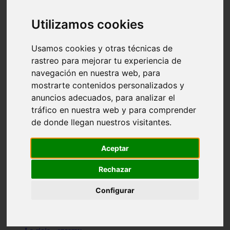
Granada - pulianas
Santa-cruz-de-tenerife - los-llanos-de-aridane
Utilizamos cookies
Cantabria - suances
Sevilla - bormujos
Granada - monachil
Usamos cookies y otras técnicas de
Málaga - júzcar
rastreo para mejorar tu experiencia de
Huesca - isábena
navegación en nuestra web, para
Huesca - alquézar
Huesca - castejón-de-sos
mostrarte contenidos personalizados y
Lleida - alt-àneu
anuncios adecuados, para analizar el
Sevilla - marinaleda
tráfico en nuestra web y para comprender
Córdoba - almedinilla
Navarra - zangoza
de donde llegan nuestros visitantes.
Cantabria - arenas-de-iguña
Barcelona - la-pobla-de-lillet
Murcia - cartagena
Aceptar
Las-palmas - yaiza
Madrid - nuevo-baztán
Rechazar
Sevilla - arahal
Málaga - istán
Configurar
Valladolid - fuensaldaña
Sevilla - salteras
Huesca - biescas
Granada - pampaneira