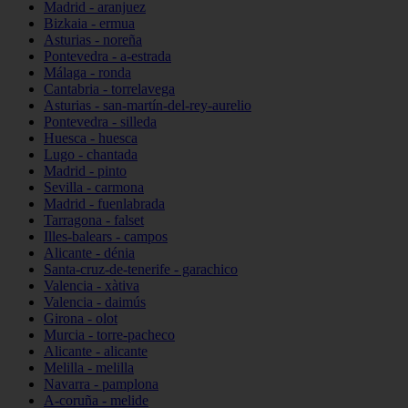
Madrid - aranjuez
Bizkaia - ermua
Asturias - noreña
Pontevedra - a-estrada
Málaga - ronda
Cantabria - torrelavega
Asturias - san-martín-del-rey-aurelio
Pontevedra - silleda
Huesca - huesca
Lugo - chantada
Madrid - pinto
Sevilla - carmona
Madrid - fuenlabrada
Tarragona - falset
Illes-balears - campos
Alicante - dénia
Santa-cruz-de-tenerife - garachico
Valencia - xàtiva
Valencia - daimús
Girona - olot
Murcia - torre-pacheco
Alicante - alicante
Melilla - melilla
Navarra - pamplona
A-coruña - melide