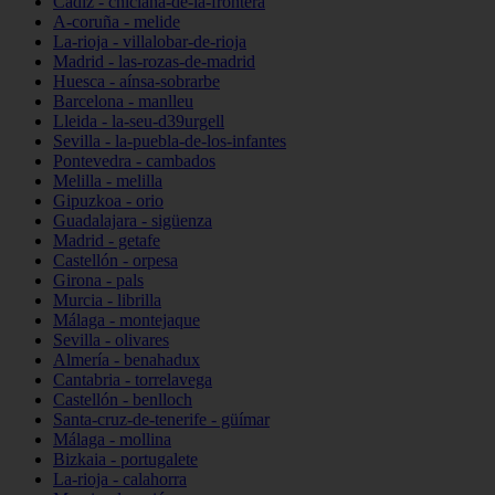
Cádiz - chiclana-de-la-frontera
A-coruña - melide
La-rioja - villalobar-de-rioja
Madrid - las-rozas-de-madrid
Huesca - aínsa-sobrarbe
Barcelona - manlleu
Lleida - la-seu-d39urgell
Sevilla - la-puebla-de-los-infantes
Pontevedra - cambados
Melilla - melilla
Gipuzkoa - orio
Guadalajara - sigüenza
Madrid - getafe
Castellón - orpesa
Girona - pals
Murcia - librilla
Málaga - montejaque
Sevilla - olivares
Almería - benahadux
Cantabria - torrelavega
Castellón - benlloch
Santa-cruz-de-tenerife - güímar
Málaga - mollina
Bizkaia - portugalete
La-rioja - calahorra