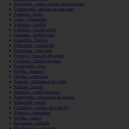
Barcelona - santa-coloma-de-gramenet
Ciudad-real - alcázar-de-san-juan
Asturias - avilés
León - villamañán
Valencia - chulilla
Córdoba - puente-genil
Granada - huétor-vega
Cantabria - bareyo
Valladolid - valladolid
Barcelona - font-rubí
Cuenca - casas-de-los-pinos
Córdoba - fuente-obejuna
Pontevedra - vigo
Sevilla - tomares
Huelva - cortegana
Zamora - pobladura-del-valle
Málaga - monda
Palencia - autilla-del-pino
Pontevedra - vilagarcía-de-arousa
Valladolid - rueda
Cantabria - marina-de-cudeyo
Palencia - moratinos
Sevilla - camas
Barcelona - subirats
Illes-balears - sant-joan