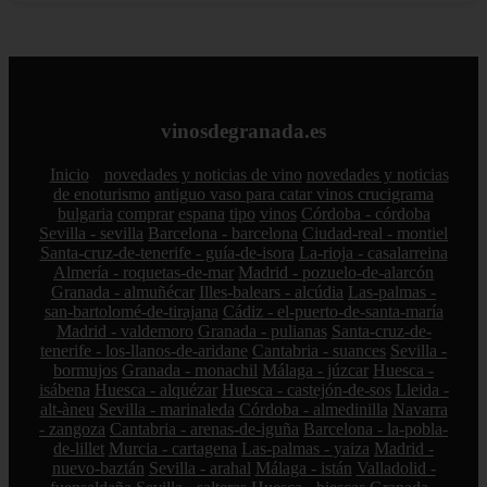
vinosdegranada.es
Inicio
novedades y noticias de vino
novedades y noticias
de enoturismo
antiguo vaso para catar vinos crucigrama
bulgaria
comprar
espana
tipo
vinos
Córdoba - córdoba
Sevilla - sevilla
Barcelona - barcelona
Ciudad-real - montiel
Santa-cruz-de-tenerife - guía-de-isora
La-rioja - casalarreina
Almería - roquetas-de-mar
Madrid - pozuelo-de-alarcón
Granada - almuñécar
Illes-balears - alcúdia
Las-palmas -
san-bartolomé-de-tirajana
Cádiz - el-puerto-de-santa-maría
Madrid - valdemoro
Granada - pulianas
Santa-cruz-de-
tenerife - los-llanos-de-aridane
Cantabria - suances
Sevilla -
bormujos
Granada - monachil
Málaga - júzcar
Huesca -
isábena
Huesca - alquézar
Huesca - castejón-de-sos
Lleida -
alt-àneu
Sevilla - marinaleda
Córdoba - almedinilla
Navarra
- zangoza
Cantabria - arenas-de-iguña
Barcelona - la-pobla-
de-lillet
Murcia - cartagena
Las-palmas - yaiza
Madrid -
nuevo-baztán
Sevilla - arahal
Málaga - istán
Valladolid -