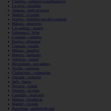
Córdoba - peñarroya-pueblonuevo
La-rioja - arnedillo
Almería - huércal-overa
Madrid - el-molar
Huelva - bollullos-par-del-condado
Málaga - algarrobo
Las-palmas - tuineje
Salamanca - béjar
Granada - capileira
Huelva - aljaraque
Granada - guadix
Málaga - manilva
Huesca - barbastro
Valencia - sagunt
Illes-balears - ses-salines
Sevilla - carmona
Ciudad-real - valdepeñas
Alicante - orihuela
Jaén - baeza
Navarra - tudela
Almería - el-ejido
Castellón - benicarló
Málaga - benahavís
Madrid - coslada
Barcelona - malgrat-de-mar