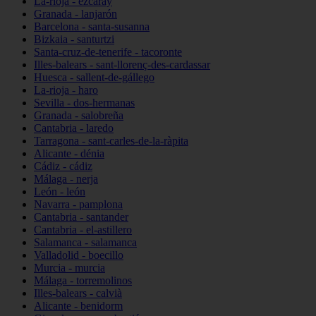
La-rioja - ezcaray
Granada - lanjarón
Barcelona - santa-susanna
Bizkaia - santurtzi
Santa-cruz-de-tenerife - tacoronte
Illes-balears - sant-llorenç-des-cardassar
Huesca - sallent-de-gállego
La-rioja - haro
Sevilla - dos-hermanas
Granada - salobreña
Cantabria - laredo
Tarragona - sant-carles-de-la-ràpita
Alicante - dénia
Cádiz - cádiz
Málaga - nerja
León - león
Navarra - pamplona
Cantabria - santander
Cantabria - el-astillero
Salamanca - salamanca
Valladolid - boecillo
Murcia - murcia
Málaga - torremolinos
Illes-balears - calvià
Alicante - benidorm