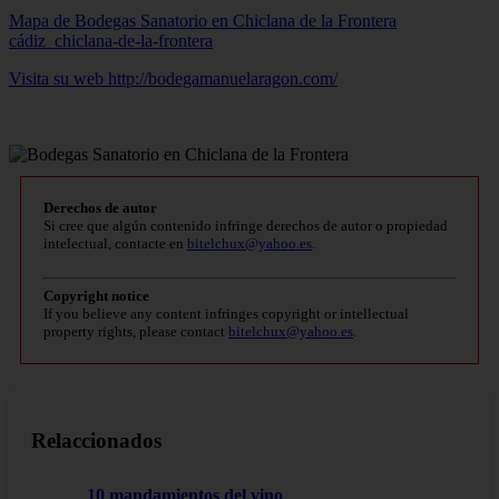
Mapa de Bodegas Sanatorio en Chiclana de la Frontera
cádiz_chiclana-de-la-frontera
Visita su web http://bodegamanuelaragon.com/
Derechos de autor
Si cree que algún contenido infringe derechos de autor o propiedad
intelectual, contacte en
bitelchux@yahoo.es
.
Copyright notice
If you believe any content infringes copyright or intellectual
property rights, please contact
bitelchux@yahoo.es
.
Relaccionados
10 mandamientos del vino