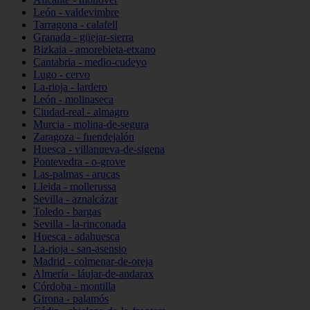
León - valdevimbre
Tarragona - calafell
Granada - güejar-sierra
Bizkaia - amorebieta-etxano
Cantabria - medio-cudeyo
Lugo - cervo
La-rioja - lardero
León - molinaseca
Ciudad-real - almagro
Murcia - molina-de-segura
Zaragoza - fuendejalón
Huesca - villanueva-de-sigena
Pontevedra - o-grove
Las-palmas - arucas
Lleida - mollerussa
Sevilla - aznalcázar
Toledo - bargas
Sevilla - la-rinconada
Huesca - adahuesca
La-rioja - san-asensio
Madrid - colmenar-de-oreja
Almería - láujar-de-andarax
Córdoba - montilla
Girona - palamós