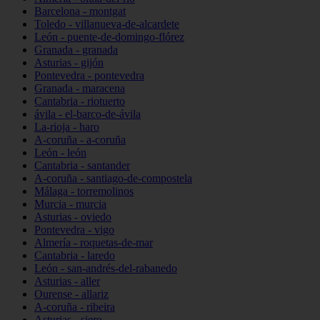
Barcelona - montgat
Toledo - villanueva-de-alcardete
León - puente-de-domingo-flórez
Granada - granada
Asturias - gijón
Pontevedra - pontevedra
Granada - maracena
Cantabria - riotuerto
ávila - el-barco-de-ávila
La-rioja - haro
A-coruña - a-coruña
León - león
Cantabria - santander
A-coruña - santiago-de-compostela
Málaga - torremolinos
Murcia - murcia
Asturias - oviedo
Pontevedra - vigo
Almería - roquetas-de-mar
Cantabria - laredo
León - san-andrés-del-rabanedo
Asturias - aller
Ourense - allariz
A-coruña - ribeira
Asturias - siero