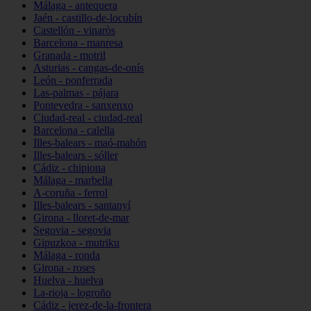
Málaga - antequera
Jaén - castillo-de-locubín
Castellón - vinaròs
Barcelona - manresa
Granada - motril
Asturias - cangas-de-onís
León - ponferrada
Las-palmas - pájara
Pontevedra - sanxenxo
Ciudad-real - ciudad-real
Barcelona - calella
Illes-balears - maó-mahón
Illes-balears - sóller
Cádiz - chipiona
Málaga - marbella
A-coruña - ferrol
Illes-balears - santanyí
Girona - lloret-de-mar
Segovia - segovia
Gipuzkoa - mutriku
Málaga - ronda
Girona - roses
Huelva - huelva
La-rioja - logroño
Cádiz - jerez-de-la-frontera