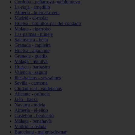
Córdoba - peñarroya-pueblonuevo
La-rioja - arnedillo
Almería - huércal-overa
Madrid - el-molar
Huelva - bollullos-par-del-condado
Málaga - algarrobo
Las-palmas - tuineje
Salamanca - béjar
Granada - capileira
Huelva - aljaraque
Granada - guadix
Málaga - manilva
Huesca - barbastro
Valencia - sagunt
Illes-balears - ses-salines
Sevilla - carmona
Ciudad-real - valdepeñas
Alicante - orihuela
Jaén - baeza
Navarra - tudela
Almería - el-ejido
Castellón - benicarló
Málaga - benahavís
Madrid - coslada
Barcelona - malgrat-de-mar