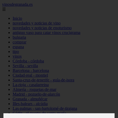
vinosdegranada.es
☰
Inicio
novedades y noticias de vino
novedades y noticias de enoturismo
antiguo vaso para catar vinos crucigrama
bulgaria
comprar
espana
tipo
vinos
Córdoba - córdoba
Sevilla - sevilla
Barcelona - barcelona
Ciudad-real - montiel
Santa-cruz-de-tenerife - guía-de-isora
La-rioja - casalarreina
Almería - roquetas-de-mar
Madrid - pozuelo-de-alarcón
Granada - almuñécar
Illes-balears - alcúdia
Las-palmas - san-bartolomé-de-tirajana
Cádiz - el-puerto-de-santa-maría
Madrid - valdemoro