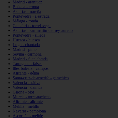
Madrid - aranjuez
Bizkaia - ermua
Asturias - noreña
Pontevedra - a-estrada
Málaga - ronda
Cantabria - torrelavega
Asturias - san-martín-del-rey-aurelio
Pontevedra - silleda
Huesca - huesca
Lugo - chantada
Madrid - pinto
Sevilla - carmona
Madrid - fuenlabrada
Tarragona - falset
Illes-balears - campos
Alicante - dénia
Santa-cruz-de-tenerife - garachico
Valencia - xàtiva
Valencia - daimús
Girona - olot
Murcia - torre-pacheco
Alicante - alicante
Melilla - melilla
Navarra - pamplona
A-coruña - melide