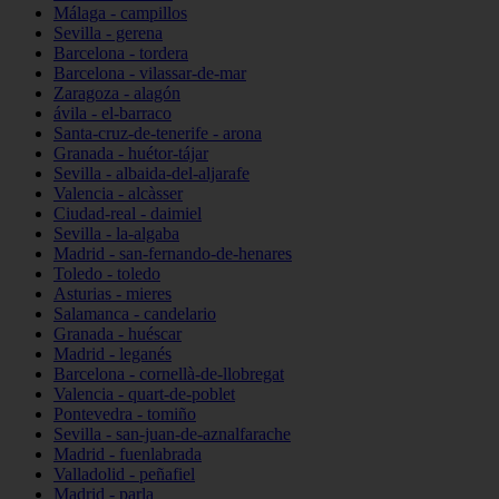
Málaga - campillos
Sevilla - gerena
Barcelona - tordera
Barcelona - vilassar-de-mar
Zaragoza - alagón
ávila - el-barraco
Santa-cruz-de-tenerife - arona
Granada - huétor-tájar
Sevilla - albaida-del-aljarafe
Valencia - alcàsser
Ciudad-real - daimiel
Sevilla - la-algaba
Madrid - san-fernando-de-henares
Toledo - toledo
Asturias - mieres
Salamanca - candelario
Granada - huéscar
Madrid - leganés
Barcelona - cornellà-de-llobregat
Valencia - quart-de-poblet
Pontevedra - tomiño
Sevilla - san-juan-de-aznalfarache
Madrid - fuenlabrada
Valladolid - peñafiel
Madrid - parla