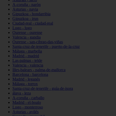
A-coruña - narón
Asturias - navia
Gipuzkoa - hondarribia
Gipuzkoa - irun
Ciudad-real - ciudad-real
Lugo - lugo
Ourense - ourense
Valencia - gandia
Ourense - san-cibrao-das-viñas
Santa-cruz-de-tenerife - puerto-de-la-cruz
Málaga - marbella
Madrid - madrid
Las-palmas - telde
Valencia - valencia
Illes-balears - palma-de-mallorca
Barcelona - barcelona
Madrid - leganés
Málaga - torrox
Santa-cruz-de-tenerife - guía-de-isora
álava - leza
A-coruña - carballo
Madrid - el-boalo
Lugo - monterroso
Asturias - avilés