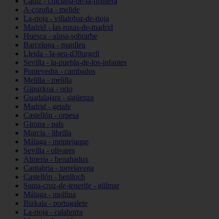
Cádiz - chiclana-de-la-frontera
A-coruña - melide
La-rioja - villalobar-de-rioja
Madrid - las-rozas-de-madrid
Huesca - aínsa-sobrarbe
Barcelona - manlleu
Lleida - la-seu-d39urgell
Sevilla - la-puebla-de-los-infantes
Pontevedra - cambados
Melilla - melilla
Gipuzkoa - orio
Guadalajara - sigüenza
Madrid - getafe
Castellón - orpesa
Girona - pals
Murcia - librilla
Málaga - montejaque
Sevilla - olivares
Almería - benahadux
Cantabria - torrelavega
Castellón - benlloch
Santa-cruz-de-tenerife - güímar
Málaga - mollina
Bizkaia - portugalete
La-rioja - calahorra