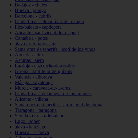
Badajoz - cheles
Huelva - jabugo
Barcelona - cabrils
Ciudad-real - almodóvar-del-campo
Illes-balears - capdepera
Alicante - sant-vicent-del-raspeig
Cantabria - potes
álava - vitoria-gasteiz
Santa-cruz-de-tenerife - icod-de-los-vinos
Almería - adra
Asturias - siero
La-rioja - cuzcurrita-de-río-tirón
Girona - sant-feliu-de-guíxols
Valencia - alboraya
Málaga - sayalonga
Murcia - caravaca-de-la-cruz
Ciudad-real - villanueva-de-los-infantes
Alicante - villena
Santa-cruz-de-tenerife - san-miguel-de-abona
Tarragona - tarragona
Sevilla - el-viso-del-alcor
Lugo - sober
álava - lantziego
Huesca - la-fueva
Alicante - monòver