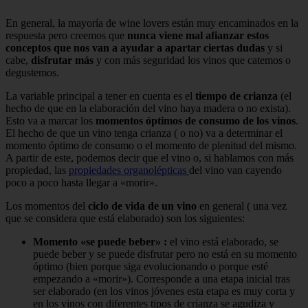
En general, la mayoría de wine lovers están muy encaminados en la
respuesta pero creemos que
nunca viene mal afianzar estos
conceptos que nos van a ayudar a apartar ciertas dudas
y si
cabe,
disfrutar más
y con más seguridad los vinos que catemos o
degustemos.
La variable principal a tener en cuenta es el
tiempo de crianza
(el
hecho de que en la elaboración del vino haya madera o no exista).
Esto va a marcar los
momentos óptimos de consumo de los vinos
.
El hecho de que un vino tenga crianza ( o no) va a determinar el
momento óptimo de consumo o el momento de plenitud del mismo.
A partir de este, podemos decir que el vino o, si hablamos con más
propiedad, las
propiedades organolépticas
del vino van cayendo
poco a poco hasta llegar a «morir».
Los momentos del
ciclo de vida de un vino
en general ( una vez
que se considera que está elaborado) son los siguientes:
Momento «se puede beber» :
el vino está elaborado, se
puede beber y se puede disfrutar pero no está en su momento
óptimo (bien porque siga evolucionando o porque esté
empezando a «morir»). Corresponde a una etapa inicial tras
ser elaborado (en los vinos jóvenes esta etapa es muy corta y
en los vinos con diferentes tipos de crianza se agudiza y