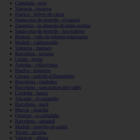
Cantabria - noja
Valencia - picanya
Huesca - belver-de-cinca
Santa-cruz-de-tenerife - el-sauzal
Zaragoza - la-almunia-de-doña-godina
Santa-cruz-de-tenerife - los-realejos
Bizkaia - valle-de-trápaga-trapagaran
Madrid - valdemorillo
Valencia - manises
Barcelona - terrassa
Lleida - tremp
Asturias - villaviciosa
Huelva - trigueros
Girona - castelló-d39empúries
Barcelona - cardedeu
Barcelona - sant-quirze-del-vallès
Córdoba - baena
Alicante - el-campello
Barcelona - gavà
Murcia - abanilla
Ourense - o-carballiño
Barcelona - sabadell
Madrid - torrejón-de-ardoz
Teruel - alcorisa
Valencia - alfafar