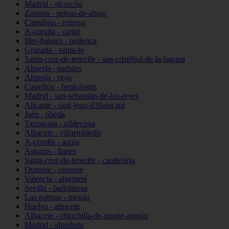
Madrid - alcorcón
Zamora - peleas-de-abajo
Cantabria - reinosa
A-coruña - carral
Illes-balears - pollença
Granada - santa-fe
Santa-cruz-de-tenerife - san-cristóbal-de-la-laguna
Almería - padules
Almería - rioja
Castellón - benicàssim
Madrid - san-sebastián-de-los-reyes
Alicante - sant-joan-d39alacant
Jaén - úbeda
Tarragona - ulldecona
Albacete - villarrobledo
A-coruña - arzúa
Asturias - llanes
Santa-cruz-de-tenerife - candelaria
Ourense - ourense
Valencia - algemesí
Sevilla - badolatosa
Las-palmas - mogán
Huelva - almonte
Albacete - chinchilla-de-monte-aragón
Madrid - alpedrete