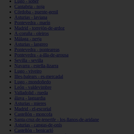
Lugo - sober
Cantabria - noja
Córdoba - puente-genil
Asturias - laviana
Pontevedra - marín
Madrid - torrejón-de-ardoz
A-coruña - oleiros
Málaga - nerja
Asturias - langreo
Pontevedra - ponteareas
Pontevedra - a-illa-de-arousa
Sevilla - sevilla
Navarra - estella-lizarra
Lugo - viveiro
Illes-balears - es-mercadal
Lugo - mondoñedo
León - valdevimbre
Valladolid - rueda
álava - laguardia
Asturias - mieres
Madrid - el-escorial
Castellón - moncofa
Santa-cruz-de-tenerife - los-llanos-de-aridane
Asturias - cangas-de-onís
Castellón - benicarló