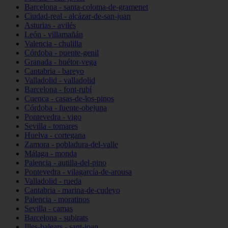
Barcelona - santa-coloma-de-gramenet
Ciudad-real - alcázar-de-san-juan
Asturias - avilés
León - villamañán
Valencia - chulilla
Córdoba - puente-genil
Granada - huétor-vega
Cantabria - bareyo
Valladolid - valladolid
Barcelona - font-rubí
Cuenca - casas-de-los-pinos
Córdoba - fuente-obejuna
Pontevedra - vigo
Sevilla - tomares
Huelva - cortegana
Zamora - pobladura-del-valle
Málaga - monda
Palencia - autilla-del-pino
Pontevedra - vilagarcía-de-arousa
Valladolid - rueda
Cantabria - marina-de-cudeyo
Palencia - moratinos
Sevilla - camas
Barcelona - subirats
Illes-balears - sant-joan