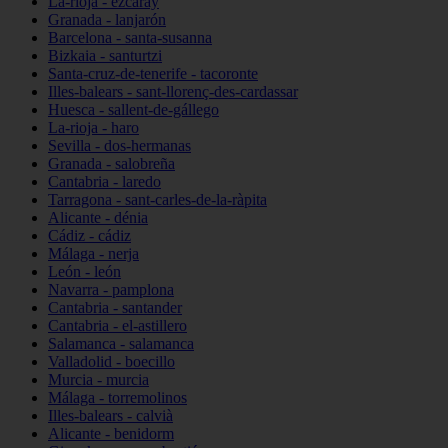
La-rioja - ezcaray
Granada - lanjarón
Barcelona - santa-susanna
Bizkaia - santurtzi
Santa-cruz-de-tenerife - tacoronte
Illes-balears - sant-llorenç-des-cardassar
Huesca - sallent-de-gállego
La-rioja - haro
Sevilla - dos-hermanas
Granada - salobreña
Cantabria - laredo
Tarragona - sant-carles-de-la-ràpita
Alicante - dénia
Cádiz - cádiz
Málaga - nerja
León - león
Navarra - pamplona
Cantabria - santander
Cantabria - el-astillero
Salamanca - salamanca
Valladolid - boecillo
Murcia - murcia
Málaga - torremolinos
Illes-balears - calvià
Alicante - benidorm