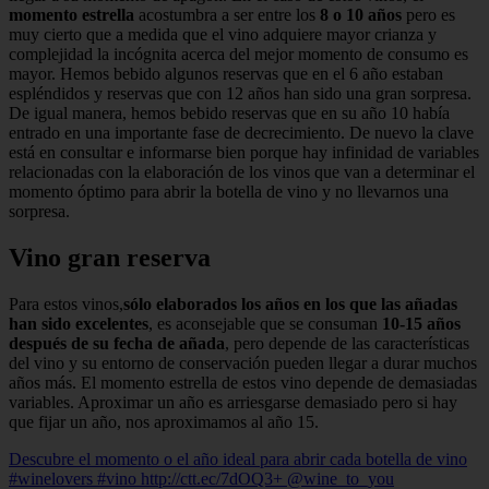
momento estrella
acostumbra a ser entre los
8 o 10 años
pero es
muy cierto que a medida que el vino adquiere mayor crianza y
complejidad la incógnita acerca del mejor momento de consumo es
mayor. Hemos bebido algunos reservas que en el 6 año estaban
espléndidos y reservas que con 12 años han sido una gran sorpresa.
De igual manera, hemos bebido reservas que en su año 10 había
entrado en una importante fase de decrecimiento. De nuevo la clave
está en consultar e informarse bien porque hay infinidad de variables
relacionadas con la elaboración de los vinos que van a determinar el
momento óptimo para abrir la botella de vino y no llevarnos una
sorpresa.
Vino gran reserva
Para estos vinos,
sólo elaborados los años en los que las añadas
han sido excelentes
, es aconsejable que se consuman
10-15 años
después de su fecha de añada
, pero depende de las características
del vino y su entorno de conservación pueden llegar a durar muchos
años más. El momento estrella de estos vino depende de demasiadas
variables. Aproximar un año es arriesgarse demasiado pero si hay
que fijar un año, nos aproximamos al año 15.
Descubre el momento o el año ideal para abrir cada botella de vino
#winelovers #vino http://ctt.ec/7dOQ3+ @wine_to_you