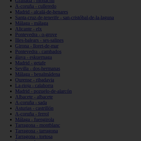
Granada - monachil
A-coruña - culleredo
Madrid - alcalá-de-henares
Santa-cruz-de-tenerife - san-cristóbal-de-la-laguna
Málaga - málaga
Alicante - elx
Pontevedra - o-grove
Illes-balears - ses-salines
Girona - lloret-de-mar
Pontevedra - cambados
álava - eskuernaga
Madrid - getafe
Sevilla - dos-hermanas
Málaga - benalmádena
Ourense - ribadavia
La-rioja - calahorra
Madrid - pozuelo-de-alarcón
Albacete - albacete
A-coruña - sada
Asturias - castrillón
A-coruña - ferrol
Málaga - fuengirola
Tarragona - montblanc
Tarragona - tarragona
Tarragona - tortosa