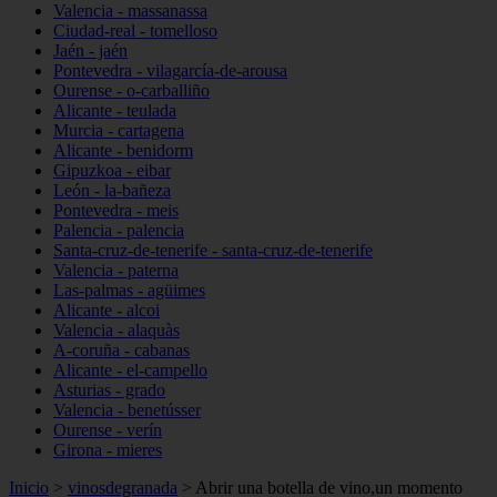
Valencia - massanassa
Ciudad-real - tomelloso
Jaén - jaén
Pontevedra - vilagarcía-de-arousa
Ourense - o-carballiño
Alicante - teulada
Murcia - cartagena
Alicante - benidorm
Gipuzkoa - eibar
León - la-bañeza
Pontevedra - meis
Palencia - palencia
Santa-cruz-de-tenerife - santa-cruz-de-tenerife
Valencia - paterna
Las-palmas - agüimes
Alicante - alcoi
Valencia - alaquàs
A-coruña - cabanas
Alicante - el-campello
Asturias - grado
Valencia - benetússer
Ourense - verín
Girona - mieres
Inicio
>
vinosdegranada
>
Abrir una botella de vino,un momento