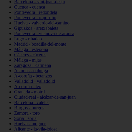
Barcelona - sant-joan-despí
Cuenca - cuenca
Pontevedra - redondela
Pontevedra - o-porriño
Huelva - valverde-del-camino
Gipuzkoa - aretxabaleta
Pontevedra - vilanova-de-arousa
Lugo - ribadeo
Madrid - boadilla-del-monte
Málaga - estepona
Cáceres - cáceres
Málaga - mijas
Zaragoza - cariñena
Asturias - colunga
A-coruña - betanzos
Valladolid - valladolid
A-coruña - teo
Granada - motril
Ciudad-real - alcázar-de-san-juan
Barcelona - calella
Burgos - burgos
Zamora - toro
Soria - soria
Huelva - moguer
Alicante - la-vila-joiosa