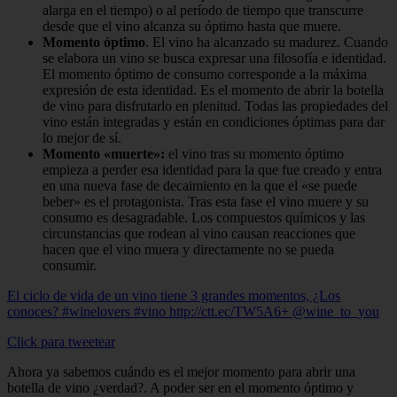
alarga en el tiempo) o al período de tiempo que transcurre
desde que el vino alcanza su óptimo hasta que muere.
Momento óptimo
. El vino ha alcanzado su madurez. Cuando
se elabora un vino se busca expresar una filosofía e identidad.
El momento óptimo de consumo corresponde a la máxima
expresión de esta identidad. Es el momento de abrir la botella
de vino para disfrutarlo en plenitud. Todas las propiedades del
vino están integradas y están en condiciones óptimas para dar
lo mejor de sí.
Momento «muerte»:
el vino tras su momento óptimo
empieza a perder esa identidad para la que fue creado y entra
en una nueva fase de decaimiento en la que el «se puede
beber» es el protagonista. Tras esta fase el vino muere y su
consumo es desagradable. Los compuestos químicos y las
circunstancias que rodean al vino causan reacciones que
hacen que el vino muera y directamente no se pueda
consumir.
El ciclo de vida de un vino tiene 3 grandes momentos, ¿Los
conoces? #winelovers #vino http://ctt.ec/TW5A6+ @wine_to_you
Click para tweetear
Ahora ya sabemos cuándo es el mejor momento para abrir una
botella de vino ¿verdad?. A poder ser en el momento óptimo y