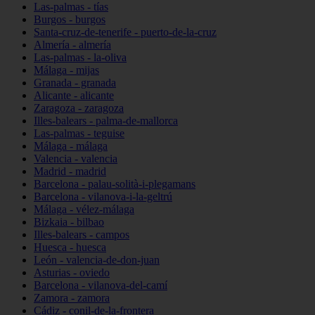
Las-palmas - tías
Burgos - burgos
Santa-cruz-de-tenerife - puerto-de-la-cruz
Almería - almería
Las-palmas - la-oliva
Málaga - mijas
Granada - granada
Alicante - alicante
Zaragoza - zaragoza
Illes-balears - palma-de-mallorca
Las-palmas - teguise
Málaga - málaga
Valencia - valencia
Madrid - madrid
Barcelona - palau-solità-i-plegamans
Barcelona - vilanova-i-la-geltrú
Málaga - vélez-málaga
Bizkaia - bilbao
Illes-balears - campos
Huesca - huesca
León - valencia-de-don-juan
Asturias - oviedo
Barcelona - vilanova-del-camí
Zamora - zamora
Cádiz - conil-de-la-frontera