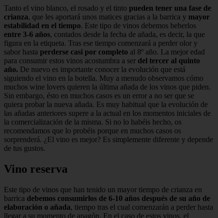
Tanto el vino blanco, el rosado y el tinto
pueden tener una fase de
crianza
, que les aportará unos matices gracias a la barrica y
mayor
estabilidad en el tiempo
. Este tipo de vinos debemos beberlos
entre 3-6 años
, contados desde la fecha de añada, es decir, la que
figura en la etiqueta. Tras ese tiempo comenzará a perder olor y
sabor hasta
perderse casi por completo
al 8º año. La mejor edad
para consumir estos vinos acostumbra a ser
del tercer al quinto
año.
De nuevo es importante conocer la evolución que está
siguiendo el vino en la botella. Muy a menudo observamos cómo
muchos wine lovers quieren la última añada de los vinos que piden.
Sin embargo, ésto en muchos casos es un error a no ser que se
quiera probar la nueva añada. Es muy habitual que la evolución de
las añadas anteriores supere a la actual en los momentos iniciales de
la comercialización de la misma. Si no lo habéis hecho, os
recomendamos que lo probéis porque en muchos casos os
sorprenderá. ¿El vino es mejor? Es simplemente diferente y depende
de tus gustos.
Vino reserva
Este tipo de vinos que han tenido un mayor tiempo de crianza en
barrica
debemos consumirlos de 6-10 años después de su año de
elaboración o añada
, tiempo tras el cual comenzarán a perder hasta
llegar a su momento de apagón. En el caso de estos vinos, el