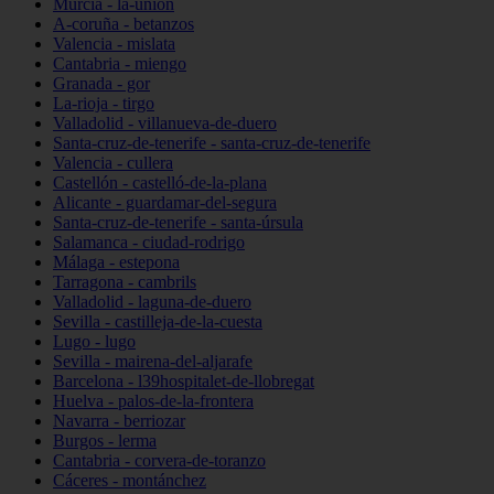
Murcia - la-unión
A-coruña - betanzos
Valencia - mislata
Cantabria - miengo
Granada - gor
La-rioja - tirgo
Valladolid - villanueva-de-duero
Santa-cruz-de-tenerife - santa-cruz-de-tenerife
Valencia - cullera
Castellón - castelló-de-la-plana
Alicante - guardamar-del-segura
Santa-cruz-de-tenerife - santa-úrsula
Salamanca - ciudad-rodrigo
Málaga - estepona
Tarragona - cambrils
Valladolid - laguna-de-duero
Sevilla - castilleja-de-la-cuesta
Lugo - lugo
Sevilla - mairena-del-aljarafe
Barcelona - l39hospitalet-de-llobregat
Huelva - palos-de-la-frontera
Navarra - berriozar
Burgos - lerma
Cantabria - corvera-de-toranzo
Cáceres - montánchez