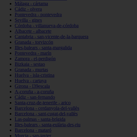
Málaga - cártama
Cádiz - olvera
Pontevedra - pontevedra
Sevilla - gines
Córdoba - villanueva-de-córdoba
Albacete - albacete
Cantabria - san-vicente-de-la-barquera
Granada - torvizcón
Illes-balears - santa-margalida
Pontevedra - marín
Zamora - el-perdigón
Bizkaia - sestao
Granada - murtas
Huelva - isla-cristina
Huelva - cartaya
Girona - l39escala
A-coruña - a-coruña
Cádiz - san-fernando
Santa-cruz-de-tenerife - arico
Barcelona - cerdanyola-del-vallès
Barcelona - sant-cugat-del-vallès
Las-palmas - santa-brígida
Illes-balears - santa-eulària-des-riu
Barcelona - mataró
Murcia - san-javier