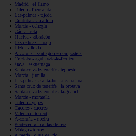
Madrid - el-álamo
Toledo - fuensalida
Las-palmas - tejeda
Córdoba - la-carlota
Murcia - cehegín
Cádiz - rota
Huelva - gibraleón
Las-palmas - tinajo
Lleida - lleida
A-coruña - santiago-de-compostela
Córdoba - aguilar-de-la-frontera
álava - eskuernaga
Santa-cruz-de-tenerife - tegueste
Murcia - jumilla
Las-palmas - santa-lucía-de-tirajana
Santa-cruz-de-tenerife - la-orotava
Santa-cruz-de-tenerife - la-guancha
Murcia - moratalla
Toledo - yepes
Cáceres - cáceres
Valencia - torrent
A-coruña - ribeira
Pontevedra - caldas-de-reis
Málaga - torrox
Almería - olula-del-río