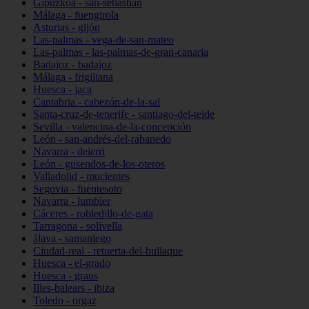
Gipuzkoa - san-sebastián
Málaga - fuengirola
Asturias - gijón
Las-palmas - vega-de-san-mateo
Las-palmas - las-palmas-de-gran-canaria
Badajoz - badajoz
Málaga - frigiliana
Huesca - jaca
Cantabria - cabezón-de-la-sal
Santa-cruz-de-tenerife - santiago-del-teide
Sevilla - valencina-de-la-concepción
León - san-andrés-del-rabanedo
Navarra - deierri
León - gusendos-de-los-oteros
Valladolid - mucientes
Segovia - fuentesoto
Navarra - lumbier
Cáceres - robledillo-de-gata
Tarragona - solivella
álava - samaniego
Ciudad-real - retuerta-del-bullaque
Huesca - el-grado
Huesca - graus
Illes-balears - ibiza
Toledo - orgaz