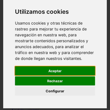
Granada - pulianas
Santa-cruz-de-tenerife - los-llanos-de-aridane
Utilizamos cookies
Cantabria - suances
Sevilla - bormujos
Granada - monachil
Usamos cookies y otras técnicas de
Málaga - júzcar
rastreo para mejorar tu experiencia de
Huesca - isábena
navegación en nuestra web, para
Huesca - alquézar
Huesca - castejón-de-sos
mostrarte contenidos personalizados y
Lleida - alt-àneu
anuncios adecuados, para analizar el
Sevilla - marinaleda
tráfico en nuestra web y para comprender
Córdoba - almedinilla
Navarra - zangoza
de donde llegan nuestros visitantes.
Cantabria - arenas-de-iguña
Barcelona - la-pobla-de-lillet
Murcia - cartagena
Aceptar
Las-palmas - yaiza
Madrid - nuevo-baztán
Rechazar
Sevilla - arahal
Málaga - istán
Configurar
Valladolid - fuensaldaña
Sevilla - salteras
Huesca - biescas
Granada - pampaneira