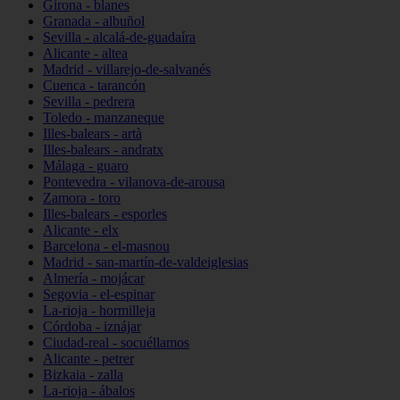
Girona - blanes
Granada - albuñol
Sevilla - alcalá-de-guadaíra
Alicante - altea
Madrid - villarejo-de-salvanés
Cuenca - tarancón
Sevilla - pedrera
Toledo - manzaneque
Illes-balears - artà
Illes-balears - andratx
Málaga - guaro
Pontevedra - vilanova-de-arousa
Zamora - toro
Illes-balears - esporles
Alicante - elx
Barcelona - el-masnou
Madrid - san-martín-de-valdeiglesias
Almería - mojácar
Segovia - el-espinar
La-rioja - hormilleja
Córdoba - iznájar
Ciudad-real - socuéllamos
Alicante - petrer
Bizkaia - zalla
La-rioja - ábalos