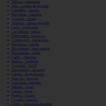
Málaga - antequera
Jaén - castillo-de-locubín
Castellón - vinaròs
Barcelona - manresa
Granada - motril
Asturias - cangas-de-onís
León - ponferrada
Las-palmas - pájara
Pontevedra - sanxenxo
Ciudad-real - ciudad-real
Barcelona - calella
Illes-balears - maó-mahón
Illes-balears - sóller
Cádiz - chipiona
Málaga - marbella
A-coruña - ferrol
Illes-balears - santanyí
Girona - lloret-de-mar
Segovia - segovia
Gipuzkoa - mutriku
Málaga - ronda
Girona - roses
Huelva - huelva
La-rioja - logroño
Cádiz - jerez-de-la-frontera