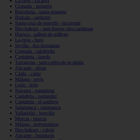
La-rioja - ezcaray
Granada - lanjarón
Barcelona - santa-susanna
Bizkaia - santurtzi
Santa-cruz-de-tenerife - tacoronte
Illes-balears - sant-llorenç-des-cardassar
Huesca - sallent-de-gállego
La-rioja - haro
Sevilla - dos-hermanas
Granada - salobreña
Cantabria - laredo
Tarragona - sant-carles-de-la-ràpita
Alicante - dénia
Cádiz - cádiz
Málaga - nerja
León - león
Navarra - pamplona
Cantabria - santander
Cantabria - el-astillero
Salamanca - salamanca
Valladolid - boecillo
Murcia - murcia
Málaga - torremolinos
Illes-balears - calvià
Alicante - benidorm