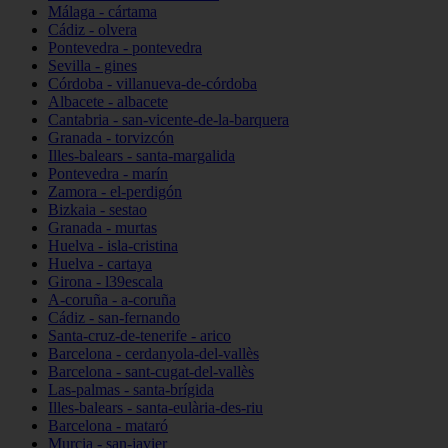
Málaga - cártama
Cádiz - olvera
Pontevedra - pontevedra
Sevilla - gines
Córdoba - villanueva-de-córdoba
Albacete - albacete
Cantabria - san-vicente-de-la-barquera
Granada - torvizcón
Illes-balears - santa-margalida
Pontevedra - marín
Zamora - el-perdigón
Bizkaia - sestao
Granada - murtas
Huelva - isla-cristina
Huelva - cartaya
Girona - l39escala
A-coruña - a-coruña
Cádiz - san-fernando
Santa-cruz-de-tenerife - arico
Barcelona - cerdanyola-del-vallès
Barcelona - sant-cugat-del-vallès
Las-palmas - santa-brígida
Illes-balears - santa-eulària-des-riu
Barcelona - mataró
Murcia - san-javier