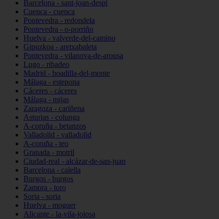
Barcelona - sant-joan-despí
Cuenca - cuenca
Pontevedra - redondela
Pontevedra - o-porriño
Huelva - valverde-del-camino
Gipuzkoa - aretxabaleta
Pontevedra - vilanova-de-arousa
Lugo - ribadeo
Madrid - boadilla-del-monte
Málaga - estepona
Cáceres - cáceres
Málaga - mijas
Zaragoza - cariñena
Asturias - colunga
A-coruña - betanzos
Valladolid - valladolid
A-coruña - teo
Granada - motril
Ciudad-real - alcázar-de-san-juan
Barcelona - calella
Burgos - burgos
Zamora - toro
Soria - soria
Huelva - moguer
Alicante - la-vila-joiosa