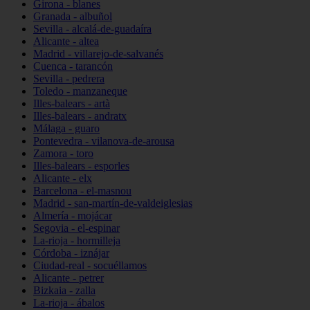
Girona - blanes
Granada - albuñol
Sevilla - alcalá-de-guadaíra
Alicante - altea
Madrid - villarejo-de-salvanés
Cuenca - tarancón
Sevilla - pedrera
Toledo - manzaneque
Illes-balears - artà
Illes-balears - andratx
Málaga - guaro
Pontevedra - vilanova-de-arousa
Zamora - toro
Illes-balears - esporles
Alicante - elx
Barcelona - el-masnou
Madrid - san-martín-de-valdeiglesias
Almería - mojácar
Segovia - el-espinar
La-rioja - hormilleja
Córdoba - iznájar
Ciudad-real - socuéllamos
Alicante - petrer
Bizkaia - zalla
La-rioja - ábalos