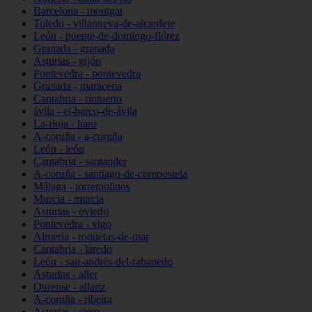
Barcelona - montgat
Toledo - villanueva-de-alcardete
León - puente-de-domingo-flórez
Granada - granada
Asturias - gijón
Pontevedra - pontevedra
Granada - maracena
Cantabria - riotuerto
ávila - el-barco-de-ávila
La-rioja - haro
A-coruña - a-coruña
León - león
Cantabria - santander
A-coruña - santiago-de-compostela
Málaga - torremolinos
Murcia - murcia
Asturias - oviedo
Pontevedra - vigo
Almería - roquetas-de-mar
Cantabria - laredo
León - san-andrés-del-rabanedo
Asturias - aller
Ourense - allariz
A-coruña - ribeira
Asturias - siero