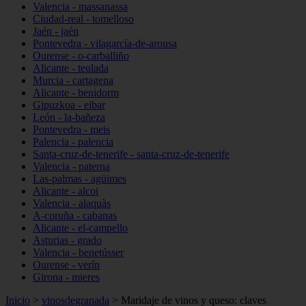
Valencia - massanassa
Ciudad-real - tomelloso
Jaén - jaén
Pontevedra - vilagarcía-de-arousa
Ourense - o-carballiño
Alicante - teulada
Murcia - cartagena
Alicante - benidorm
Gipuzkoa - eibar
León - la-bañeza
Pontevedra - meis
Palencia - palencia
Santa-cruz-de-tenerife - santa-cruz-de-tenerife
Valencia - paterna
Las-palmas - agüimes
Alicante - alcoi
Valencia - alaquàs
A-coruña - cabanas
Alicante - el-campello
Asturias - grado
Valencia - benetússer
Ourense - verín
Girona - mieres
Inicio
>
vinosdegranada
>
Maridaje de vinos y queso: claves