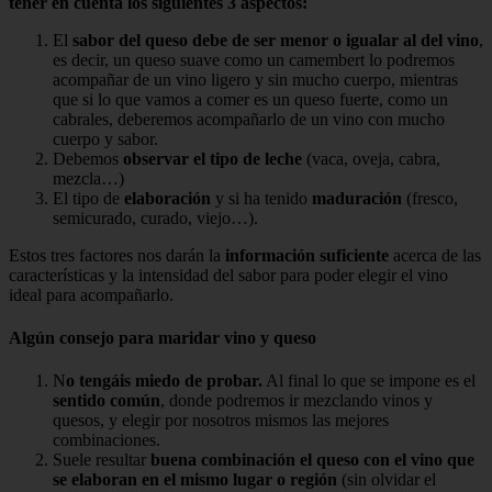
tener en cuenta los siguientes 3 aspectos:
El
sabor del queso debe de ser menor o igualar al del vino
,
es decir, un queso suave como un camembert lo podremos
acompañar de un vino ligero y sin mucho cuerpo, mientras
que si lo que vamos a comer es un queso fuerte, como un
cabrales, deberemos acompañarlo de un vino con mucho
cuerpo y sabor.
Debemos
observar el tipo de leche
(vaca, oveja, cabra,
mezcla…)
El tipo de
elaboración
y si ha tenido
maduración
(fresco,
semicurado, curado, viejo…).
Estos tres factores nos darán la
información suficiente
acerca de las
características y la intensidad del sabor para poder elegir el vino
ideal para acompañarlo.
Algún consejo para maridar vino y queso
N
o tengáis miedo de probar.
Al final lo que se impone es el
sentido común
, donde podremos ir mezclando vinos y
quesos, y elegir por nosotros mismos las mejores
combinaciones.
Suele resultar
buena combinación el queso con el vino que
se elaboran en el mismo lugar o región
(sin olvidar el