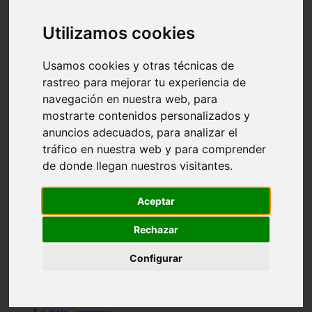
Granada - pulianas
Santa-cruz-de-tenerife - los-llanos-de-aridane
Utilizamos cookies
Cantabria - suances
Sevilla - bormujos
Granada - monachil
Usamos cookies y otras técnicas de
Málaga - júzcar
rastreo para mejorar tu experiencia de
Huesca - isábena
navegación en nuestra web, para
Huesca - alquézar
Huesca - castejón-de-sos
mostrarte contenidos personalizados y
Lleida - alt-àneu
anuncios adecuados, para analizar el
Sevilla - marinaleda
tráfico en nuestra web y para comprender
Córdoba - almedinilla
Navarra - zangoza
de donde llegan nuestros visitantes.
Cantabria - arenas-de-iguña
Barcelona - la-pobla-de-lillet
Murcia - cartagena
Aceptar
Las-palmas - yaiza
Madrid - nuevo-baztán
Rechazar
Sevilla - arahal
Málaga - istán
Configurar
Valladolid - fuensaldaña
Sevilla - salteras
Huesca - biescas
Granada - pampaneira