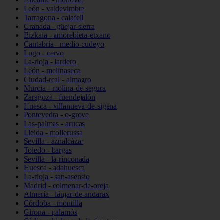
León - valdevimbre
Tarragona - calafell
Granada - güejar-sierra
Bizkaia - amorebieta-etxano
Cantabria - medio-cudeyo
Lugo - cervo
La-rioja - lardero
León - molinaseca
Ciudad-real - almagro
Murcia - molina-de-segura
Zaragoza - fuendejalón
Huesca - villanueva-de-sigena
Pontevedra - o-grove
Las-palmas - arucas
Lleida - mollerussa
Sevilla - aznalcázar
Toledo - bargas
Sevilla - la-rinconada
Huesca - adahuesca
La-rioja - san-asensio
Madrid - colmenar-de-oreja
Almería - láujar-de-andarax
Córdoba - montilla
Girona - palamós