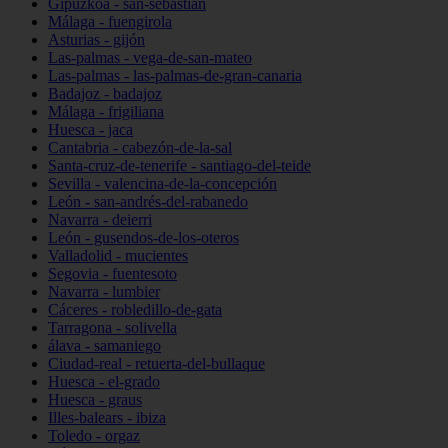
Gipuzkoa - san-sebastián
Málaga - fuengirola
Asturias - gijón
Las-palmas - vega-de-san-mateo
Las-palmas - las-palmas-de-gran-canaria
Badajoz - badajoz
Málaga - frigiliana
Huesca - jaca
Cantabria - cabezón-de-la-sal
Santa-cruz-de-tenerife - santiago-del-teide
Sevilla - valencina-de-la-concepción
León - san-andrés-del-rabanedo
Navarra - deierri
León - gusendos-de-los-oteros
Valladolid - mucientes
Segovia - fuentesoto
Navarra - lumbier
Cáceres - robledillo-de-gata
Tarragona - solivella
álava - samaniego
Ciudad-real - retuerta-del-bullaque
Huesca - el-grado
Huesca - graus
Illes-balears - ibiza
Toledo - orgaz