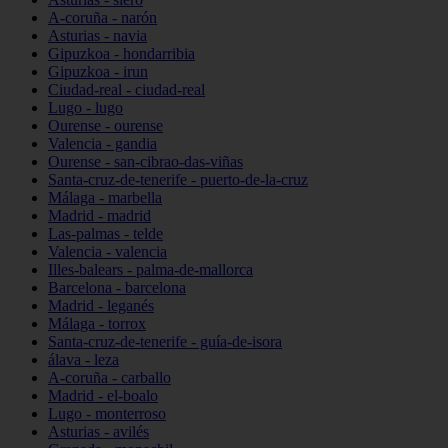
A-coruña - narón
Asturias - navia
Gipuzkoa - hondarribia
Gipuzkoa - irun
Ciudad-real - ciudad-real
Lugo - lugo
Ourense - ourense
Valencia - gandia
Ourense - san-cibrao-das-viñas
Santa-cruz-de-tenerife - puerto-de-la-cruz
Málaga - marbella
Madrid - madrid
Las-palmas - telde
Valencia - valencia
Illes-balears - palma-de-mallorca
Barcelona - barcelona
Madrid - leganés
Málaga - torrox
Santa-cruz-de-tenerife - guía-de-isora
álava - leza
A-coruña - carballo
Madrid - el-boalo
Lugo - monterroso
Asturias - avilés