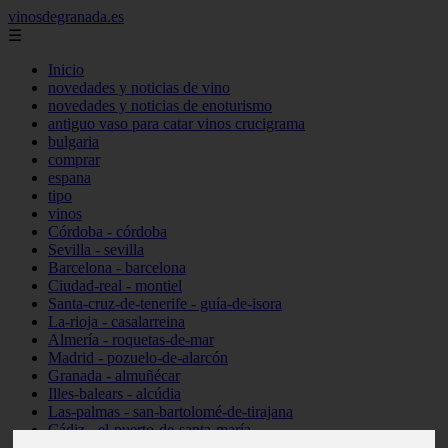
vinosdegranada.es
☰
Inicio
novedades y noticias de vino
novedades y noticias de enoturismo
antiguo vaso para catar vinos crucigrama
bulgaria
comprar
espana
tipo
vinos
Córdoba - córdoba
Sevilla - sevilla
Barcelona - barcelona
Ciudad-real - montiel
Santa-cruz-de-tenerife - guía-de-isora
La-rioja - casalarreina
Almería - roquetas-de-mar
Madrid - pozuelo-de-alarcón
Granada - almuñécar
Illes-balears - alcúdia
Las-palmas - san-bartolomé-de-tirajana
Cádiz - el-puerto-de-santa-maría
Madrid - valdemoro