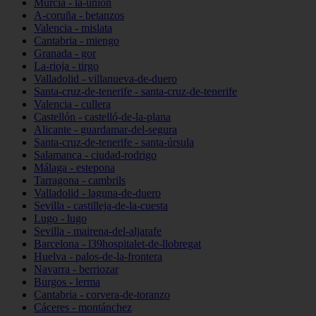
Murcia - la-unión
A-coruña - betanzos
Valencia - mislata
Cantabria - miengo
Granada - gor
La-rioja - tirgo
Valladolid - villanueva-de-duero
Santa-cruz-de-tenerife - santa-cruz-de-tenerife
Valencia - cullera
Castellón - castelló-de-la-plana
Alicante - guardamar-del-segura
Santa-cruz-de-tenerife - santa-úrsula
Salamanca - ciudad-rodrigo
Málaga - estepona
Tarragona - cambrils
Valladolid - laguna-de-duero
Sevilla - castilleja-de-la-cuesta
Lugo - lugo
Sevilla - mairena-del-aljarafe
Barcelona - l39hospitalet-de-llobregat
Huelva - palos-de-la-frontera
Navarra - berriozar
Burgos - lerma
Cantabria - corvera-de-toranzo
Cáceres - montánchez