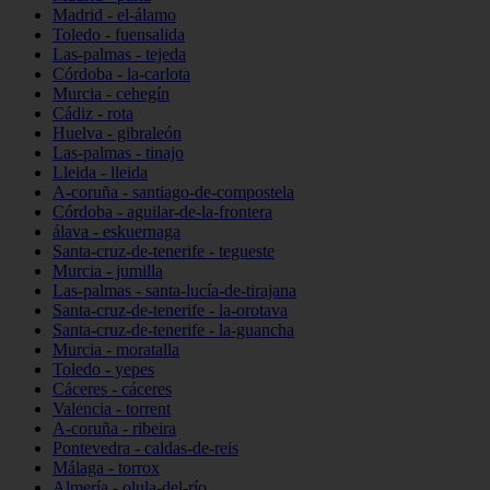
Madrid - el-álamo
Toledo - fuensalida
Las-palmas - tejeda
Córdoba - la-carlota
Murcia - cehegín
Cádiz - rota
Huelva - gibraleón
Las-palmas - tinajo
Lleida - lleida
A-coruña - santiago-de-compostela
Córdoba - aguilar-de-la-frontera
álava - eskuernaga
Santa-cruz-de-tenerife - tegueste
Murcia - jumilla
Las-palmas - santa-lucía-de-tirajana
Santa-cruz-de-tenerife - la-orotava
Santa-cruz-de-tenerife - la-guancha
Murcia - moratalla
Toledo - yepes
Cáceres - cáceres
Valencia - torrent
A-coruña - ribeira
Pontevedra - caldas-de-reis
Málaga - torrox
Almería - olula-del-río