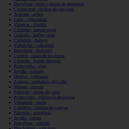
Barcelona - santa-coloma-de-gramenet
Ciudad-real - alcázar-de-san-juan
Asturias - avilés
León - villamañán
Valencia - chulilla
Córdoba - puente-genil
Granada - huétor-vega
Cantabria - bareyo
Valladolid - valladolid
Barcelona - font-rubí
Cuenca - casas-de-los-pinos
Córdoba - fuente-obejuna
Pontevedra - vigo
Sevilla - tomares
Huelva - cortegana
Zamora - pobladura-del-valle
Málaga - monda
Palencia - autilla-del-pino
Pontevedra - vilagarcía-de-arousa
Valladolid - rueda
Cantabria - marina-de-cudeyo
Palencia - moratinos
Sevilla - camas
Barcelona - subirats
Illes-balears - sant-joan