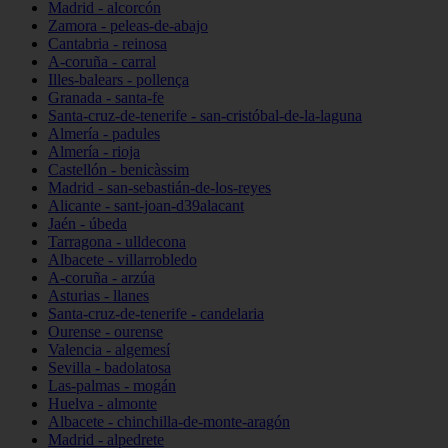
Madrid - alcorcón
Zamora - peleas-de-abajo
Cantabria - reinosa
A-coruña - carral
Illes-balears - pollença
Granada - santa-fe
Santa-cruz-de-tenerife - san-cristóbal-de-la-laguna
Almería - padules
Almería - rioja
Castellón - benicàssim
Madrid - san-sebastián-de-los-reyes
Alicante - sant-joan-d39alacant
Jaén - úbeda
Tarragona - ulldecona
Albacete - villarrobledo
A-coruña - arzúa
Asturias - llanes
Santa-cruz-de-tenerife - candelaria
Ourense - ourense
Valencia - algemesí
Sevilla - badolatosa
Las-palmas - mogán
Huelva - almonte
Albacete - chinchilla-de-monte-aragón
Madrid - alpedrete