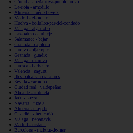
Córdoba - peñarroya-pueblonuevo
La-rioja - arnedillo
Almería - huércal-overa
Madrid - el-molar
Huelva - bollullos-par-del-condado
Málaga - algarrobo
Las-palmas - tuineje
Salamanca - béjar
Granada - capileira
Huelva - aljaraque
Granada - guadix
Málaga - manilva
Huesca - barbastro
Valencia - sagunt
Illes-balears - ses-salines
Sevilla - carmona
Ciudad-real - valdepeñas
Alicante - orihuela
Jaén - baeza
Navarra - tudela
Almería - el-ejido
Castellón - benicarló
Málaga - benahavís
Madrid - coslada
Barcelona - malgrat-de-mar