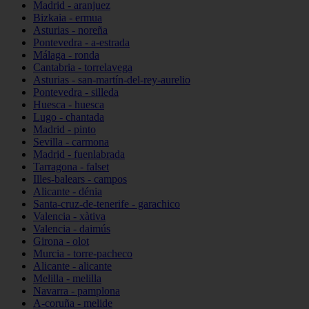
Madrid - aranjuez
Bizkaia - ermua
Asturias - noreña
Pontevedra - a-estrada
Málaga - ronda
Cantabria - torrelavega
Asturias - san-martín-del-rey-aurelio
Pontevedra - silleda
Huesca - huesca
Lugo - chantada
Madrid - pinto
Sevilla - carmona
Madrid - fuenlabrada
Tarragona - falset
Illes-balears - campos
Alicante - dénia
Santa-cruz-de-tenerife - garachico
Valencia - xàtiva
Valencia - daimús
Girona - olot
Murcia - torre-pacheco
Alicante - alicante
Melilla - melilla
Navarra - pamplona
A-coruña - melide