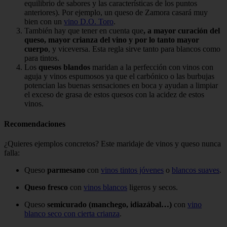
equilibrio de sabores y las características de los puntos
anteriores). Por ejemplo, un queso de Zamora casará muy
bien con un
vino D.O. Toro
.
También hay que tener en cuenta que
, a mayor curación del
queso, mayor crianza del vino y por lo tanto mayor
cuerpo
, y viceversa. Esta regla sirve tanto para blancos como
para tintos.
Los
quesos blandos
maridan a la perfección con vinos con
aguja y vinos espumosos ya que el carbónico o las burbujas
potencian las buenas sensaciones en boca y ayudan a limpiar
el exceso de grasa de estos quesos con la acidez de estos
vinos.
Recomendaciones
¿Quieres ejemplos concretos? Este maridaje de vinos y queso nunca
falla:
Queso
parmesano
con
vinos tintos jóvenes
o
blancos suaves
.
Queso fresco
con
vinos blancos
ligeros y secos.
Queso
semicurado (manchego, idiazábal…)
con
vino
blanco seco con cierta crianza
.