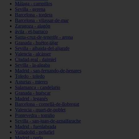
Málaga - campillos
Sevilla - gerena
Barcelona - tordera
Barcelona - vilassar-de-mar
Zaragoza - alagón
ávila - el-barraco
Santa-cruz-de-tenerife - arona
Granada - huétor-tájar
Sevilla - albaida-del-aljarafe
Valencia - alcàsser
Ciudad-real - daimiel
Sevilla - la-algaba
Madrid - san-fernando-de-henares
Toledo - toledo
Asturias - mieres
Salamanca - candelario
Granada - huéscar
Madrid - leganés
Barcelona - cornellà-de-llobregat
Valencia - quart-de-poblet
Pontevedra - tomiño
Sevilla - san-juan-de-aznalfarache
Madrid - fuenlabrada
Valladolid - peñafiel
Madrid - parla