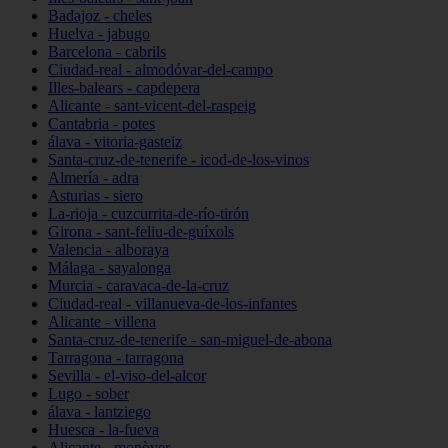
Badajoz - cheles
Huelva - jabugo
Barcelona - cabrils
Ciudad-real - almodóvar-del-campo
Illes-balears - capdepera
Alicante - sant-vicent-del-raspeig
Cantabria - potes
álava - vitoria-gasteiz
Santa-cruz-de-tenerife - icod-de-los-vinos
Almería - adra
Asturias - siero
La-rioja - cuzcurrita-de-río-tirón
Girona - sant-feliu-de-guíxols
Valencia - alboraya
Málaga - sayalonga
Murcia - caravaca-de-la-cruz
Ciudad-real - villanueva-de-los-infantes
Alicante - villena
Santa-cruz-de-tenerife - san-miguel-de-abona
Tarragona - tarragona
Sevilla - el-viso-del-alcor
Lugo - sober
álava - lantziego
Huesca - la-fueva
Alicante - monòver