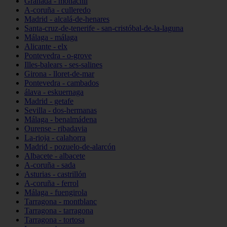
Granada - monachil
A-coruña - culleredo
Madrid - alcalá-de-henares
Santa-cruz-de-tenerife - san-cristóbal-de-la-laguna
Málaga - málaga
Alicante - elx
Pontevedra - o-grove
Illes-balears - ses-salines
Girona - lloret-de-mar
Pontevedra - cambados
álava - eskuernaga
Madrid - getafe
Sevilla - dos-hermanas
Málaga - benalmádena
Ourense - ribadavia
La-rioja - calahorra
Madrid - pozuelo-de-alarcón
Albacete - albacete
A-coruña - sada
Asturias - castrillón
A-coruña - ferrol
Málaga - fuengirola
Tarragona - montblanc
Tarragona - tarragona
Tarragona - tortosa