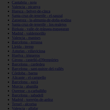
Cantabria - noja
Valencia - picanya
Huesca - belver-de-cinca
Santa-cruz-de-tenerife - el-sauzal
Zaragoza - la-almunia-de-doña-godina
Santa-cruz-de-tenerife - los-realejos
Bizkaia - valle-de-trápaga-trapagaran
Madrid - valdemorillo
Valencia - manises
Barcelona - terrassa
Lleida - tremp
Asturias - villaviciosa
Huelva - trigueros
Girona - castelló-d39empúries
Barcelona - cardedeu
Barcelona - sant-quirze-del-vallès
Córdoba - baena
Alicante - el-campello
Barcelona - gavà
Murcia - abanilla
Ourense - o-carballiño
Barcelona - sabadell
Madrid - torrejón-de-ardoz
Teruel - alcorisa
Valencia - alfafar