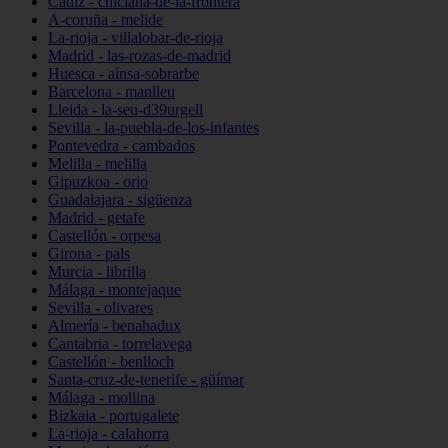
Cádiz - chiclana-de-la-frontera
A-coruña - melide
La-rioja - villalobar-de-rioja
Madrid - las-rozas-de-madrid
Huesca - aínsa-sobrarbe
Barcelona - manlleu
Lleida - la-seu-d39urgell
Sevilla - la-puebla-de-los-infantes
Pontevedra - cambados
Melilla - melilla
Gipuzkoa - orio
Guadalajara - sigüenza
Madrid - getafe
Castellón - orpesa
Girona - pals
Murcia - librilla
Málaga - montejaque
Sevilla - olivares
Almería - benahadux
Cantabria - torrelavega
Castellón - benlloch
Santa-cruz-de-tenerife - güímar
Málaga - mollina
Bizkaia - portugalete
La-rioja - calahorra