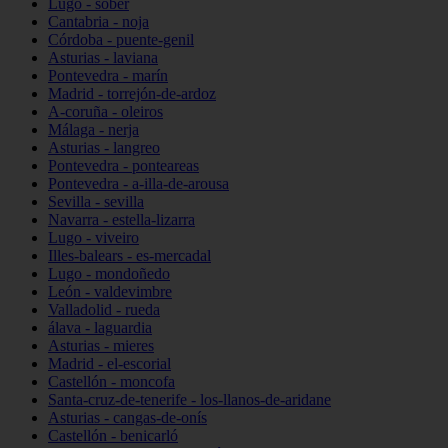
Lugo - sober
Cantabria - noja
Córdoba - puente-genil
Asturias - laviana
Pontevedra - marín
Madrid - torrejón-de-ardoz
A-coruña - oleiros
Málaga - nerja
Asturias - langreo
Pontevedra - ponteareas
Pontevedra - a-illa-de-arousa
Sevilla - sevilla
Navarra - estella-lizarra
Lugo - viveiro
Illes-balears - es-mercadal
Lugo - mondoñedo
León - valdevimbre
Valladolid - rueda
álava - laguardia
Asturias - mieres
Madrid - el-escorial
Castellón - moncofa
Santa-cruz-de-tenerife - los-llanos-de-aridane
Asturias - cangas-de-onís
Castellón - benicarló