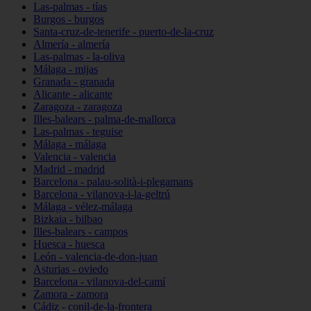
Las-palmas - tías
Burgos - burgos
Santa-cruz-de-tenerife - puerto-de-la-cruz
Almería - almería
Las-palmas - la-oliva
Málaga - mijas
Granada - granada
Alicante - alicante
Zaragoza - zaragoza
Illes-balears - palma-de-mallorca
Las-palmas - teguise
Málaga - málaga
Valencia - valencia
Madrid - madrid
Barcelona - palau-solità-i-plegamans
Barcelona - vilanova-i-la-geltrú
Málaga - vélez-málaga
Bizkaia - bilbao
Illes-balears - campos
Huesca - huesca
León - valencia-de-don-juan
Asturias - oviedo
Barcelona - vilanova-del-camí
Zamora - zamora
Cádiz - conil-de-la-frontera