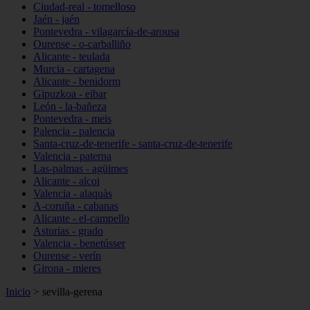
Ciudad-real - tomelloso
Jaén - jaén
Pontevedra - vilagarcía-de-arousa
Ourense - o-carballiño
Alicante - teulada
Murcia - cartagena
Alicante - benidorm
Gipuzkoa - eibar
León - la-bañeza
Pontevedra - meis
Palencia - palencia
Santa-cruz-de-tenerife - santa-cruz-de-tenerife
Valencia - paterna
Las-palmas - agüimes
Alicante - alcoi
Valencia - alaquàs
A-coruña - cabanas
Alicante - el-campello
Asturias - grado
Valencia - benetússer
Ourense - verín
Girona - mieres
Inicio
>
sevilla-gerena