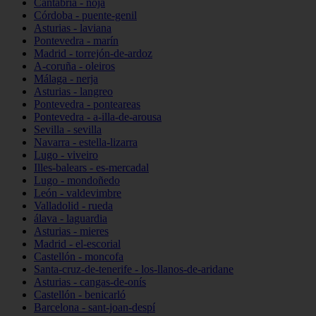
Cantabria - noja
Córdoba - puente-genil
Asturias - laviana
Pontevedra - marín
Madrid - torrejón-de-ardoz
A-coruña - oleiros
Málaga - nerja
Asturias - langreo
Pontevedra - ponteareas
Pontevedra - a-illa-de-arousa
Sevilla - sevilla
Navarra - estella-lizarra
Lugo - viveiro
Illes-balears - es-mercadal
Lugo - mondoñedo
León - valdevimbre
Valladolid - rueda
álava - laguardia
Asturias - mieres
Madrid - el-escorial
Castellón - moncofa
Santa-cruz-de-tenerife - los-llanos-de-aridane
Asturias - cangas-de-onís
Castellón - benicarló
Barcelona - sant-joan-despí