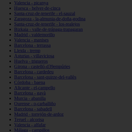
Valencia - picanya
Huesca - belver-de-cinca
Santa-cruz-de-tenerife - el-sauzal
Zaragoza - la-almunia-de-doña-godina
Santa-cruz-de-tenerife - los-realejos
Bizkaia - valle-de-trápaga-trapagaran
Madrid - valdemorillo
Valencia - manises
Barcelona - terrassa
Lleida - tremp
Asturias - villaviciosa
Huelva - trigueros
Girona - castelló-d39empúries
Barcelona - cardedeu
Barcelona - sant-quirze-del-vallès
Córdoba - baena
Alicante - el-campello
Barcelona - gavà
Murcia - abanilla
Ourense - o-carballiño
Barcelona - sabadell
Madrid - torrejón-de-ardoz
Teruel - alcorisa
Valencia - alfafar
Málaga - campillos