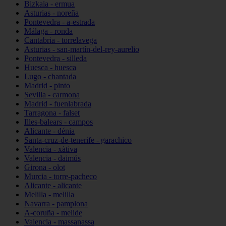
Bizkaia - ermua
Asturias - noreña
Pontevedra - a-estrada
Málaga - ronda
Cantabria - torrelavega
Asturias - san-martín-del-rey-aurelio
Pontevedra - silleda
Huesca - huesca
Lugo - chantada
Madrid - pinto
Sevilla - carmona
Madrid - fuenlabrada
Tarragona - falset
Illes-balears - campos
Alicante - dénia
Santa-cruz-de-tenerife - garachico
Valencia - xàtiva
Valencia - daimús
Girona - olot
Murcia - torre-pacheco
Alicante - alicante
Melilla - melilla
Navarra - pamplona
A-coruña - melide
Valencia - massanassa