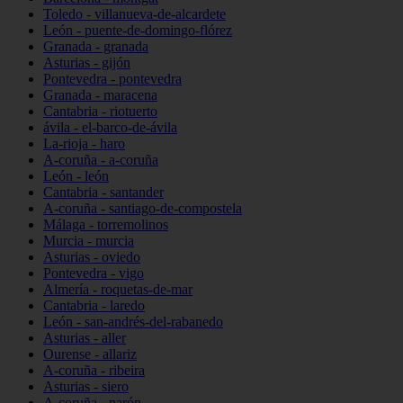
Toledo - villanueva-de-alcardete
León - puente-de-domingo-flórez
Granada - granada
Asturias - gijón
Pontevedra - pontevedra
Granada - maracena
Cantabria - riotuerto
ávila - el-barco-de-ávila
La-rioja - haro
A-coruña - a-coruña
León - león
Cantabria - santander
A-coruña - santiago-de-compostela
Málaga - torremolinos
Murcia - murcia
Asturias - oviedo
Pontevedra - vigo
Almería - roquetas-de-mar
Cantabria - laredo
León - san-andrés-del-rabanedo
Asturias - aller
Ourense - allariz
A-coruña - ribeira
Asturias - siero
A-coruña - narón