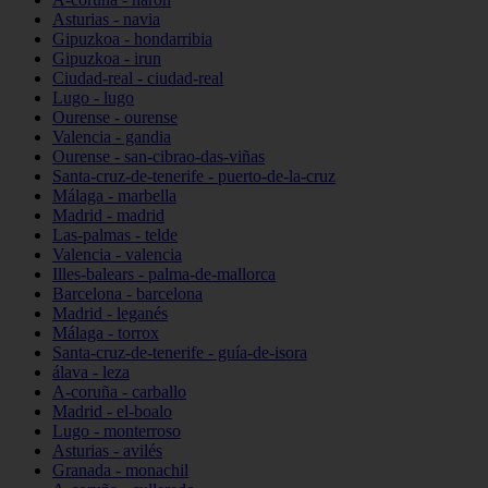
Asturias - navia
Gipuzkoa - hondarribia
Gipuzkoa - irun
Ciudad-real - ciudad-real
Lugo - lugo
Ourense - ourense
Valencia - gandia
Ourense - san-cibrao-das-viñas
Santa-cruz-de-tenerife - puerto-de-la-cruz
Málaga - marbella
Madrid - madrid
Las-palmas - telde
Valencia - valencia
Illes-balears - palma-de-mallorca
Barcelona - barcelona
Madrid - leganés
Málaga - torrox
Santa-cruz-de-tenerife - guía-de-isora
álava - leza
A-coruña - carballo
Madrid - el-boalo
Lugo - monterroso
Asturias - avilés
Granada - monachil