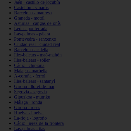
Jaén - castillo-de-locubín
Castellón - vinaròs
Barcelona - manresa
Granada - motril
Asturias - cangas-de-onís
León - ponferrada
Las-palmas - pájara
Pontevedra - sanxenxo
Ciudad-real - ciudad-real
Barcelona - calella
Illes-balears - maó-mahón
Illes-balears - sóller
Cádiz - chipiona
Málaga - marbella
A-coruña - ferrol
Illes-balears - santanyí
Girona - lloret-de-mar
Segovia - segovia
Gipuzkoa - mutriku
Málaga - ronda
Girona - roses
Huelva - huelva
La-rioja - logroño
Cádiz - jerez-de-la-frontera
Las-palmas - tías