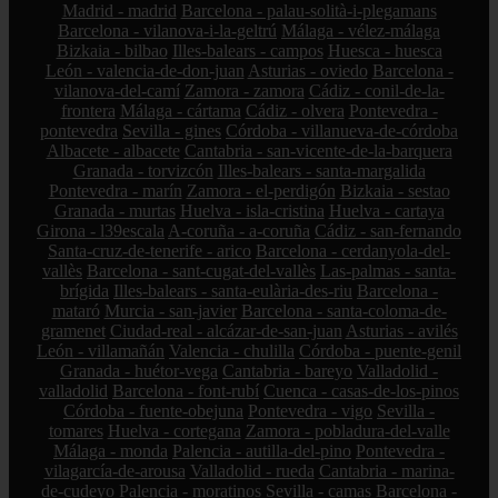
Madrid - madrid
Barcelona - palau-solità-i-plegamans
Barcelona - vilanova-i-la-geltrú
Málaga - vélez-málaga
Bizkaia - bilbao
Illes-balears - campos
Huesca - huesca
León - valencia-de-don-juan
Asturias - oviedo
Barcelona -
vilanova-del-camí
Zamora - zamora
Cádiz - conil-de-la-
frontera
Málaga - cártama
Cádiz - olvera
Pontevedra -
pontevedra
Sevilla - gines
Córdoba - villanueva-de-córdoba
Albacete - albacete
Cantabria - san-vicente-de-la-barquera
Granada - torvizcón
Illes-balears - santa-margalida
Pontevedra - marín
Zamora - el-perdigón
Bizkaia - sestao
Granada - murtas
Huelva - isla-cristina
Huelva - cartaya
Girona - l39escala
A-coruña - a-coruña
Cádiz - san-fernando
Santa-cruz-de-tenerife - arico
Barcelona - cerdanyola-del-
vallès
Barcelona - sant-cugat-del-vallès
Las-palmas - santa-
brígida
Illes-balears - santa-eulària-des-riu
Barcelona -
mataró
Murcia - san-javier
Barcelona - santa-coloma-de-
gramenet
Ciudad-real - alcázar-de-san-juan
Asturias - avilés
León - villamañán
Valencia - chulilla
Córdoba - puente-genil
Granada - huétor-vega
Cantabria - bareyo
Valladolid -
valladolid
Barcelona - font-rubí
Cuenca - casas-de-los-pinos
Córdoba - fuente-obejuna
Pontevedra - vigo
Sevilla -
tomares
Huelva - cortegana
Zamora - pobladura-del-valle
Málaga - monda
Palencia - autilla-del-pino
Pontevedra -
vilagarcía-de-arousa
Valladolid - rueda
Cantabria - marina-
de-cudeyo
Palencia - moratinos
Sevilla - camas
Barcelona -