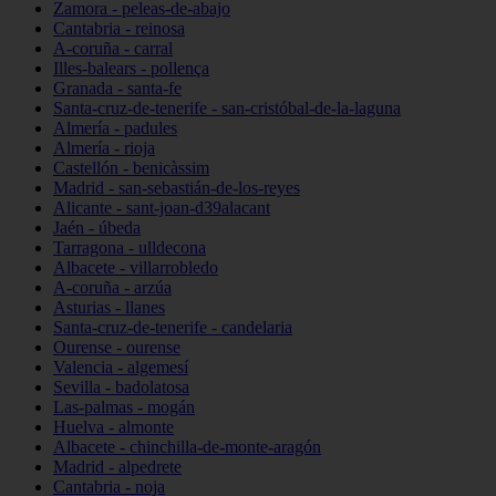
Zamora - peleas-de-abajo
Cantabria - reinosa
A-coruña - carral
Illes-balears - pollença
Granada - santa-fe
Santa-cruz-de-tenerife - san-cristóbal-de-la-laguna
Almería - padules
Almería - rioja
Castellón - benicàssim
Madrid - san-sebastián-de-los-reyes
Alicante - sant-joan-d39alacant
Jaén - úbeda
Tarragona - ulldecona
Albacete - villarrobledo
A-coruña - arzúa
Asturias - llanes
Santa-cruz-de-tenerife - candelaria
Ourense - ourense
Valencia - algemesí
Sevilla - badolatosa
Las-palmas - mogán
Huelva - almonte
Albacete - chinchilla-de-monte-aragón
Madrid - alpedrete
Cantabria - noja