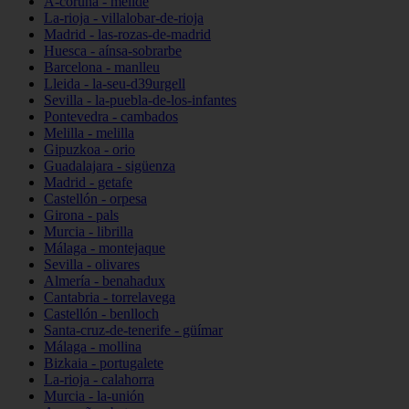
A-coruña - melide
La-rioja - villalobar-de-rioja
Madrid - las-rozas-de-madrid
Huesca - aínsa-sobrarbe
Barcelona - manlleu
Lleida - la-seu-d39urgell
Sevilla - la-puebla-de-los-infantes
Pontevedra - cambados
Melilla - melilla
Gipuzkoa - orio
Guadalajara - sigüenza
Madrid - getafe
Castellón - orpesa
Girona - pals
Murcia - librilla
Málaga - montejaque
Sevilla - olivares
Almería - benahadux
Cantabria - torrelavega
Castellón - benlloch
Santa-cruz-de-tenerife - güímar
Málaga - mollina
Bizkaia - portugalete
La-rioja - calahorra
Murcia - la-unión