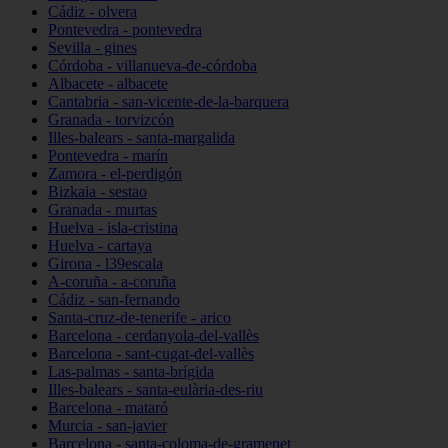
Cádiz - olvera
Pontevedra - pontevedra
Sevilla - gines
Córdoba - villanueva-de-córdoba
Albacete - albacete
Cantabria - san-vicente-de-la-barquera
Granada - torvizcón
Illes-balears - santa-margalida
Pontevedra - marín
Zamora - el-perdigón
Bizkaia - sestao
Granada - murtas
Huelva - isla-cristina
Huelva - cartaya
Girona - l39escala
A-coruña - a-coruña
Cádiz - san-fernando
Santa-cruz-de-tenerife - arico
Barcelona - cerdanyola-del-vallès
Barcelona - sant-cugat-del-vallès
Las-palmas - santa-brígida
Illes-balears - santa-eulària-des-riu
Barcelona - mataró
Murcia - san-javier
Barcelona - santa-coloma-de-gramenet