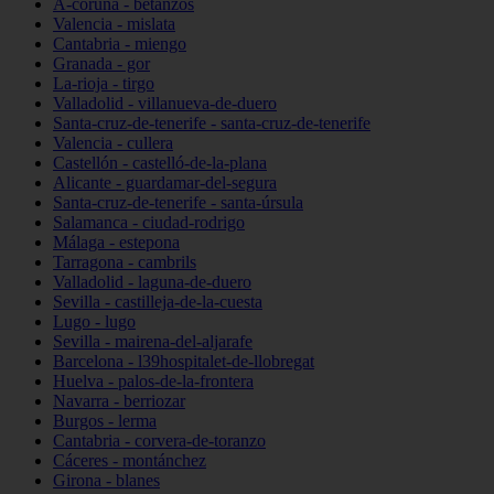
A-coruña - betanzos
Valencia - mislata
Cantabria - miengo
Granada - gor
La-rioja - tirgo
Valladolid - villanueva-de-duero
Santa-cruz-de-tenerife - santa-cruz-de-tenerife
Valencia - cullera
Castellón - castelló-de-la-plana
Alicante - guardamar-del-segura
Santa-cruz-de-tenerife - santa-úrsula
Salamanca - ciudad-rodrigo
Málaga - estepona
Tarragona - cambrils
Valladolid - laguna-de-duero
Sevilla - castilleja-de-la-cuesta
Lugo - lugo
Sevilla - mairena-del-aljarafe
Barcelona - l39hospitalet-de-llobregat
Huelva - palos-de-la-frontera
Navarra - berriozar
Burgos - lerma
Cantabria - corvera-de-toranzo
Cáceres - montánchez
Girona - blanes