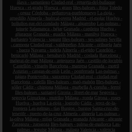
álava - samaniego
Ciudad-real - retuerta-del-bullaque
Huesca - el-grado
Huesca - graus
Illes-balears - ibiza
Toledo
- orgaz
Córdoba - peñarroya-pueblonuevo
La-rioja -
arnedillo
Almería - huércal-overa
Madrid - el-molar
Huelva -
bollullos-par-del-condado
Málaga - algarrobo
Las-palmas -
tuineje
Salamanca - béjar
Granada - capileira
Huelva -
aljaraque
Granada - guadix
Málaga - manilva
Huesca -
barbastro
Valencia - sagunt
Illes-balears - ses-salines
Sevilla
- carmona
Ciudad-real - valdepeñas
Alicante - orihuela
Jaén
- baeza
Navarra - tudela
Almería - el-ejido
Castellón -
benicarló
Málaga - benahavís
Madrid - coslada
Barcelona -
malgrat-de-mar
Málaga - antequera
Jaén - castillo-de-locubín
Castellón - vinaròs
Barcelona - manresa
Granada - motril
Asturias - cangas-de-onís
León - ponferrada
Las-palmas -
pájara
Pontevedra - sanxenxo
Ciudad-real - ciudad-real
Barcelona - calella
Illes-balears - maó-mahón
Illes-balears -
sóller
Cádiz - chipiona
Málaga - marbella
A-coruña - ferrol
Illes-balears - santanyí
Girona - lloret-de-mar
Segovia -
segovia
Gipuzkoa - mutriku
Málaga - ronda
Girona - roses
Huelva - huelva
La-rioja - logroño
Cádiz - jerez-de-la-
frontera
Las-palmas - tías
Burgos - burgos
Santa-cruz-de-
tenerife - puerto-de-la-cruz
Almería - almería
Las-palmas -
la-oliva
Málaga - mijas
Granada - granada
Alicante - alicante
Zaragoza - zaragoza
Illes-balears - palma-de-mallorca
Las-
palmas - teguise
Málaga - málaga
Valencia - valencia