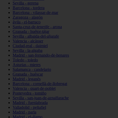
Sevilla - gerena
Barcelona - tordera
Barcelona - vilassar-de-mar
Zaragoza - alagón
ávila - el-barraco
Santa-cruz-de-tenerife - arona
Granada - huétor-tájar
Sevilla - albaida-del-aljarafe
Valencia - alcàsser
Ciudad-real - daimiel
Sevilla - la-algaba
Madrid - san-fernando-de-henares
Toledo - toledo
Asturias - mieres
Salamanca - candelario
Granada - huéscar
Madrid - leganés
Barcelona - cornellà-de-llobregat
Valencia - quart-de-poblet
Pontevedra - tomiño
Sevilla - san-juan-de-aznalfarache
Madrid - fuenlabrada
Valladolid - peñafiel
Madrid - parla
Madrid - el-álamo