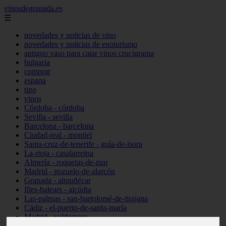
vinosdegranada.es
☰
novedades y noticias de vino
novedades y noticias de enoturismo
antiguo vaso para catar vinos crucigrama
bulgaria
comprar
espana
tipo
vinos
Córdoba - córdoba
Sevilla - sevilla
Barcelona - barcelona
Ciudad-real - montiel
Santa-cruz-de-tenerife - guía-de-isora
La-rioja - casalarreina
Almería - roquetas-de-mar
Madrid - pozuelo-de-alarcón
Granada - almuñécar
Illes-balears - alcúdia
Las-palmas - san-bartolomé-de-tirajana
Cádiz - el-puerto-de-santa-maría
Madrid - valdemoro
Granada - pulianas