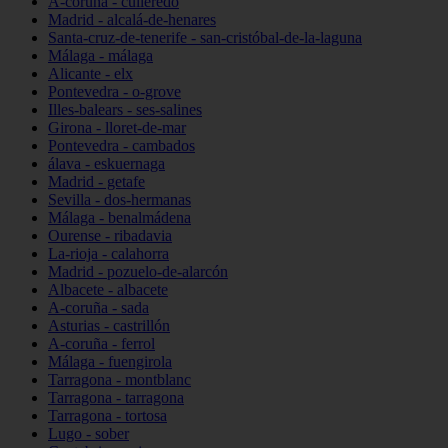
A-coruña - culleredo
Madrid - alcalá-de-henares
Santa-cruz-de-tenerife - san-cristóbal-de-la-laguna
Málaga - málaga
Alicante - elx
Pontevedra - o-grove
Illes-balears - ses-salines
Girona - lloret-de-mar
Pontevedra - cambados
álava - eskuernaga
Madrid - getafe
Sevilla - dos-hermanas
Málaga - benalmádena
Ourense - ribadavia
La-rioja - calahorra
Madrid - pozuelo-de-alarcón
Albacete - albacete
A-coruña - sada
Asturias - castrillón
A-coruña - ferrol
Málaga - fuengirola
Tarragona - montblanc
Tarragona - tarragona
Tarragona - tortosa
Lugo - sober