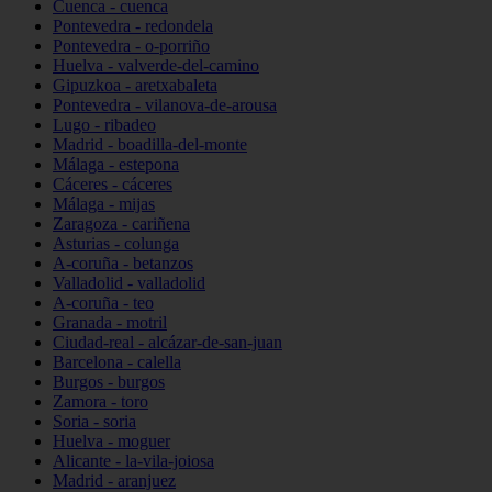
Cuenca - cuenca
Pontevedra - redondela
Pontevedra - o-porriño
Huelva - valverde-del-camino
Gipuzkoa - aretxabaleta
Pontevedra - vilanova-de-arousa
Lugo - ribadeo
Madrid - boadilla-del-monte
Málaga - estepona
Cáceres - cáceres
Málaga - mijas
Zaragoza - cariñena
Asturias - colunga
A-coruña - betanzos
Valladolid - valladolid
A-coruña - teo
Granada - motril
Ciudad-real - alcázar-de-san-juan
Barcelona - calella
Burgos - burgos
Zamora - toro
Soria - soria
Huelva - moguer
Alicante - la-vila-joiosa
Madrid - aranjuez