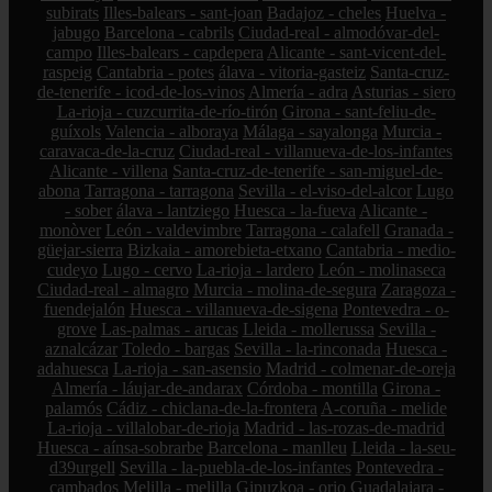
subirats
Illes-balears - sant-joan
Badajoz - cheles
Huelva -
jabugo
Barcelona - cabrils
Ciudad-real - almodóvar-del-
campo
Illes-balears - capdepera
Alicante - sant-vicent-del-
raspeig
Cantabria - potes
álava - vitoria-gasteiz
Santa-cruz-
de-tenerife - icod-de-los-vinos
Almería - adra
Asturias - siero
La-rioja - cuzcurrita-de-río-tirón
Girona - sant-feliu-de-
guíxols
Valencia - alboraya
Málaga - sayalonga
Murcia -
caravaca-de-la-cruz
Ciudad-real - villanueva-de-los-infantes
Alicante - villena
Santa-cruz-de-tenerife - san-miguel-de-
abona
Tarragona - tarragona
Sevilla - el-viso-del-alcor
Lugo
- sober
álava - lantziego
Huesca - la-fueva
Alicante -
monòver
León - valdevimbre
Tarragona - calafell
Granada -
güejar-sierra
Bizkaia - amorebieta-etxano
Cantabria - medio-
cudeyo
Lugo - cervo
La-rioja - lardero
León - molinaseca
Ciudad-real - almagro
Murcia - molina-de-segura
Zaragoza -
fuendejalón
Huesca - villanueva-de-sigena
Pontevedra - o-
grove
Las-palmas - arucas
Lleida - mollerussa
Sevilla -
aznalcázar
Toledo - bargas
Sevilla - la-rinconada
Huesca -
adahuesca
La-rioja - san-asensio
Madrid - colmenar-de-oreja
Almería - láujar-de-andarax
Córdoba - montilla
Girona -
palamós
Cádiz - chiclana-de-la-frontera
A-coruña - melide
La-rioja - villalobar-de-rioja
Madrid - las-rozas-de-madrid
Huesca - aínsa-sobrarbe
Barcelona - manlleu
Lleida - la-seu-
d39urgell
Sevilla - la-puebla-de-los-infantes
Pontevedra -
cambados
Melilla - melilla
Gipuzkoa - orio
Guadalajara -