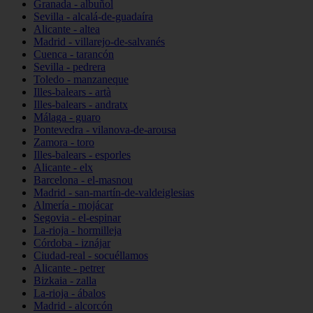
Granada - albuñol
Sevilla - alcalá-de-guadaíra
Alicante - altea
Madrid - villarejo-de-salvanés
Cuenca - tarancón
Sevilla - pedrera
Toledo - manzaneque
Illes-balears - artà
Illes-balears - andratx
Málaga - guaro
Pontevedra - vilanova-de-arousa
Zamora - toro
Illes-balears - esporles
Alicante - elx
Barcelona - el-masnou
Madrid - san-martín-de-valdeiglesias
Almería - mojácar
Segovia - el-espinar
La-rioja - hormilleja
Córdoba - iznájar
Ciudad-real - socuéllamos
Alicante - petrer
Bizkaia - zalla
La-rioja - ábalos
Madrid - alcorcón