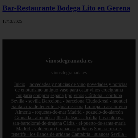
Bar-Restaurante Bodega Lito en Gerena
12/12/2025
vinosdegranada.es
vinosdegranada.es
Inicio
novedades y noticias de vino
novedades y noticias
de enoturismo
antiguo vaso para catar vinos crucigrama
bulgaria
comprar
espana
tipo
vinos
Córdoba - córdoba
Sevilla - sevilla
Barcelona - barcelona
Ciudad-real - montiel
Santa-cruz-de-tenerife - guía-de-isora
La-rioja - casalarreina
Almería - roquetas-de-mar
Madrid - pozuelo-de-alarcón
Granada - almuñécar
Illes-balears - alcúdia
Las-palmas -
san-bartolomé-de-tirajana
Cádiz - el-puerto-de-santa-maría
Madrid - valdemoro
Granada - pulianas
Santa-cruz-de-
tenerife - los-llanos-de-aridane
Cantabria - suances
Sevilla -