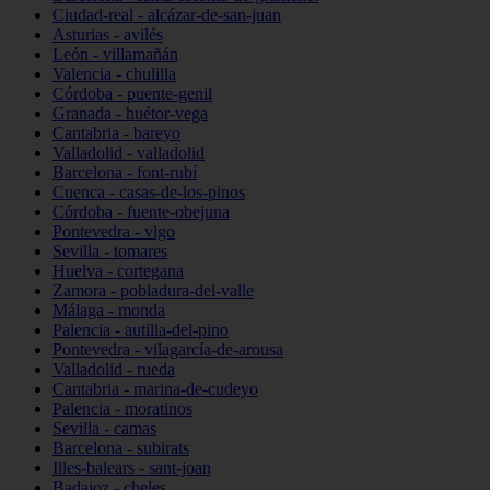
Ciudad-real - alcázar-de-san-juan
Asturias - avilés
León - villamañán
Valencia - chulilla
Córdoba - puente-genil
Granada - huétor-vega
Cantabria - bareyo
Valladolid - valladolid
Barcelona - font-rubí
Cuenca - casas-de-los-pinos
Córdoba - fuente-obejuna
Pontevedra - vigo
Sevilla - tomares
Huelva - cortegana
Zamora - pobladura-del-valle
Málaga - monda
Palencia - autilla-del-pino
Pontevedra - vilagarcía-de-arousa
Valladolid - rueda
Cantabria - marina-de-cudeyo
Palencia - moratinos
Sevilla - camas
Barcelona - subirats
Illes-balears - sant-joan
Badajoz - cheles