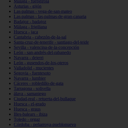
Málaga - fuengirola
Asturias - gijón
Las-palmas - vega-de-san-mateo
Las-palmas - las-palmas-de-gran-canaria
Badajoz - badajoz
Málaga - frigiliana
Huesca - jaca
Cantabria - cabezón-de-la-sal
Santa-cruz-de-tenerife - santiago-del-teide
Sevilla - valencina-de-la-concepción
León - san-andrés-del-rabanedo
Navarra - deierri
León - gusendos-de-los-oteros
Valladolid - mucientes
Segovia - fuentesoto
Navarra - lumbier
Cáceres - robledillo-de-gata
Tarragona - solivella
álava - samaniego
Ciudad-real - retuerta-del-bullaque
Huesca - el-grado
Huesca - graus
Illes-balears - ibiza
Toledo - orgaz
Córdoba - peñarroya-pueblonuevo