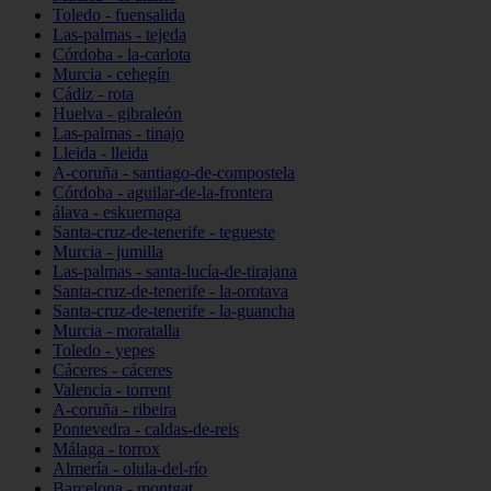
Toledo - fuensalida
Las-palmas - tejeda
Córdoba - la-carlota
Murcia - cehegín
Cádiz - rota
Huelva - gibraleón
Las-palmas - tinajo
Lleida - lleida
A-coruña - santiago-de-compostela
Córdoba - aguilar-de-la-frontera
álava - eskuernaga
Santa-cruz-de-tenerife - tegueste
Murcia - jumilla
Las-palmas - santa-lucía-de-tirajana
Santa-cruz-de-tenerife - la-orotava
Santa-cruz-de-tenerife - la-guancha
Murcia - moratalla
Toledo - yepes
Cáceres - cáceres
Valencia - torrent
A-coruña - ribeira
Pontevedra - caldas-de-reis
Málaga - torrox
Almería - olula-del-río
Barcelona - montgat