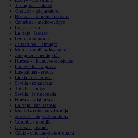
Tarragona - calafell
Granada - güejar-sierra
Bizkaia - amorebieta-etxano
Cantabria - medio-cudeyo
Lugo - cervo
La-rioja - lardero
León - molinaseca
Ciudad-real - almagro
Murcia - molina-de-segura
Zaragoza - fuendejalón
Huesca - villanueva-de-sigena
Pontevedra - o-grove
Las-palmas - arucas
Lleida - mollerussa
Sevilla - aznalcázar
Toledo - bargas
Sevilla - la-rinconada
Huesca - adahuesca
La-rioja - san-asensio
Madrid - colmenar-de-oreja
Almería - láujar-de-andarax
Córdoba - montilla
Girona - palamós
Cádiz - chiclana-de-la-frontera