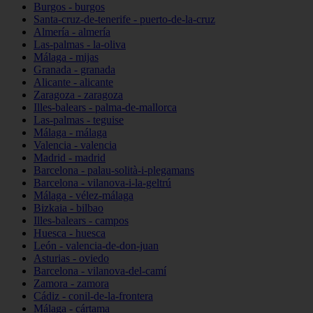
Burgos - burgos
Santa-cruz-de-tenerife - puerto-de-la-cruz
Almería - almería
Las-palmas - la-oliva
Málaga - mijas
Granada - granada
Alicante - alicante
Zaragoza - zaragoza
Illes-balears - palma-de-mallorca
Las-palmas - teguise
Málaga - málaga
Valencia - valencia
Madrid - madrid
Barcelona - palau-solità-i-plegamans
Barcelona - vilanova-i-la-geltrú
Málaga - vélez-málaga
Bizkaia - bilbao
Illes-balears - campos
Huesca - huesca
León - valencia-de-don-juan
Asturias - oviedo
Barcelona - vilanova-del-camí
Zamora - zamora
Cádiz - conil-de-la-frontera
Málaga - cártama