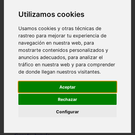
Santa-cruz-de-tenerife - los-llanos-de-aridane
Cantabria - suances
Utilizamos cookies
Sevilla - bormujos
Granada - monachil
Málaga - júzcar
Usamos cookies y otras técnicas de
Huesca - isábena
rastreo para mejorar tu experiencia de
Huesca - alquézar
navegación en nuestra web, para
Huesca - castejón-de-sos
Lleida - alt-àneu
mostrarte contenidos personalizados y
Sevilla - marinaleda
anuncios adecuados, para analizar el
Córdoba - almedinilla
tráfico en nuestra web y para comprender
Navarra - zangoza
Cantabria - arenas-de-iguña
de donde llegan nuestros visitantes.
Barcelona - la-pobla-de-lillet
Murcia - cartagena
Las-palmas - yaiza
Aceptar
Madrid - nuevo-baztán
Sevilla - arahal
Rechazar
Málaga - istán
Valladolid - fuensaldaña
Configurar
Sevilla - salteras
Huesca - biescas
Granada - pampaneira
La-rioja - ezcaray