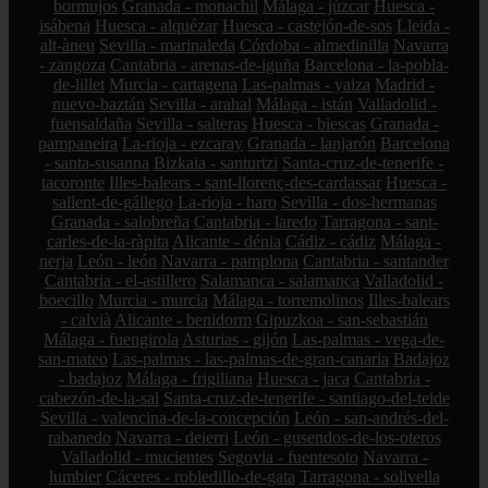
bormujos
Granada - monachil
Málaga - júzcar
Huesca -
isábena
Huesca - alquézar
Huesca - castejón-de-sos
Lleida -
alt-àneu
Sevilla - marinaleda
Córdoba - almedinilla
Navarra
- zangoza
Cantabria - arenas-de-iguña
Barcelona - la-pobla-
de-lillet
Murcia - cartagena
Las-palmas - yaiza
Madrid -
nuevo-baztán
Sevilla - arahal
Málaga - istán
Valladolid -
fuensaldaña
Sevilla - salteras
Huesca - biescas
Granada -
pampaneira
La-rioja - ezcaray
Granada - lanjarón
Barcelona
- santa-susanna
Bizkaia - santurtzi
Santa-cruz-de-tenerife -
tacoronte
Illes-balears - sant-llorenç-des-cardassar
Huesca -
sallent-de-gállego
La-rioja - haro
Sevilla - dos-hermanas
Granada - salobreña
Cantabria - laredo
Tarragona - sant-
carles-de-la-ràpita
Alicante - dénia
Cádiz - cádiz
Málaga -
nerja
León - león
Navarra - pamplona
Cantabria - santander
Cantabria - el-astillero
Salamanca - salamanca
Valladolid -
boecillo
Murcia - murcia
Málaga - torremolinos
Illes-balears
- calvià
Alicante - benidorm
Gipuzkoa - san-sebastián
Málaga - fuengirola
Asturias - gijón
Las-palmas - vega-de-
san-mateo
Las-palmas - las-palmas-de-gran-canaria
Badajoz
- badajoz
Málaga - frigiliana
Huesca - jaca
Cantabria -
cabezón-de-la-sal
Santa-cruz-de-tenerife - santiago-del-teide
Sevilla - valencina-de-la-concepción
León - san-andrés-del-
rabanedo
Navarra - deierri
León - gusendos-de-los-oteros
Valladolid - mucientes
Segovia - fuentesoto
Navarra -
lumbier
Cáceres - robledillo-de-gata
Tarragona - solivella