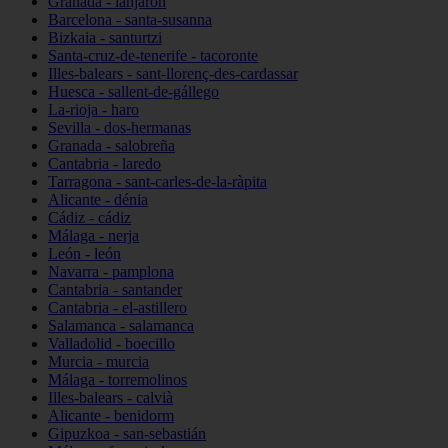
Granada - lanjarón
Barcelona - santa-susanna
Bizkaia - santurtzi
Santa-cruz-de-tenerife - tacoronte
Illes-balears - sant-llorenç-des-cardassar
Huesca - sallent-de-gállego
La-rioja - haro
Sevilla - dos-hermanas
Granada - salobreña
Cantabria - laredo
Tarragona - sant-carles-de-la-ràpita
Alicante - dénia
Cádiz - cádiz
Málaga - nerja
León - león
Navarra - pamplona
Cantabria - santander
Cantabria - el-astillero
Salamanca - salamanca
Valladolid - boecillo
Murcia - murcia
Málaga - torremolinos
Illes-balears - calvià
Alicante - benidorm
Gipuzkoa - san-sebastián