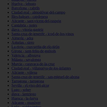
Huelva - jabugo
Barcelona - cabrils
Ciudad-real - almodóvar-del-campo
Illes-balears - capdepera
Alicante - sant-vicent-del-raspeig
Cantabria - potes
álava - vitoria-gasteiz
Santa-cruz-de-tenerife - icod-de-los-vinos
Almería - adra
Asturias - siero
La-rioja - cuzcurrita-de-río-tirón
Girona - sant-feliu-de-guíxols
Valencia - alboraya
Málaga - sayalonga
Murcia - caravaca-de-la-cruz
Ciudad-real - villanueva-de-los-infantes
Alicante - villena
Santa-cruz-de-tenerife - san-miguel-de-abona
Tarragona - tarragona
Sevilla - el-viso-del-alcor
Lugo - sober
álava - lantziego
Huesca - la-fueva
Alicante - monòver
León - valdevimbre