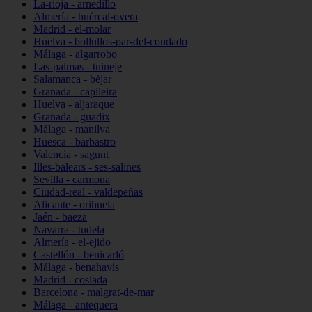
La-rioja - arnedillo
Almería - huércal-overa
Madrid - el-molar
Huelva - bollullos-par-del-condado
Málaga - algarrobo
Las-palmas - tuineje
Salamanca - béjar
Granada - capileira
Huelva - aljaraque
Granada - guadix
Málaga - manilva
Huesca - barbastro
Valencia - sagunt
Illes-balears - ses-salines
Sevilla - carmona
Ciudad-real - valdepeñas
Alicante - orihuela
Jaén - baeza
Navarra - tudela
Almería - el-ejido
Castellón - benicarló
Málaga - benahavís
Madrid - coslada
Barcelona - malgrat-de-mar
Málaga - antequera