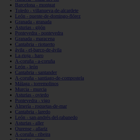
Barcelona - montgat
Toledo - villanueva-de-alcardete
León - puente-de-domingo-flórez
Granada - granada
Asturias - gijón
Pontevedra - pontevedra
Granada - maracena
Cantabria - riotuerto
ávila - el-barco-de-ávila
La-rioja - haro
A-coruña - a-coruña
León - león
Cantabria - santander
A-coruña - santiago-de-compostela
Málaga - torremolinos
Murcia - murcia
Asturias - oviedo
Pontevedra - vigo
Almería - roquetas-de-mar
Cantabria - laredo
León - san-andrés-del-rabanedo
Asturias - aller
Ourense - allariz
A-coruña - ribeira
Asturias - siero