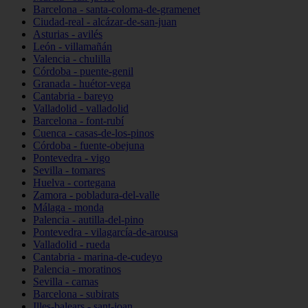
Barcelona - santa-coloma-de-gramenet
Ciudad-real - alcázar-de-san-juan
Asturias - avilés
León - villamañán
Valencia - chulilla
Córdoba - puente-genil
Granada - huétor-vega
Cantabria - bareyo
Valladolid - valladolid
Barcelona - font-rubí
Cuenca - casas-de-los-pinos
Córdoba - fuente-obejuna
Pontevedra - vigo
Sevilla - tomares
Huelva - cortegana
Zamora - pobladura-del-valle
Málaga - monda
Palencia - autilla-del-pino
Pontevedra - vilagarcía-de-arousa
Valladolid - rueda
Cantabria - marina-de-cudeyo
Palencia - moratinos
Sevilla - camas
Barcelona - subirats
Illes-balears - sant-joan