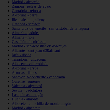
Madrid - alcorcón
Zamora - peleas-de-abajo
Cantabria - reinosa
A-coruña - carral
Illes-balears - pollença
Granada - santa-fe
Santa-cruz-de-tenerife - san-cristóbal-de-la-laguna
Almería - padules
Almería - rioja
Castellón - benicàssim
Madrid - san-sebastián-de-los-reyes
Alicante - sant-joan-d39alacant
Jaén - úbeda
Tarragona - ulldecona
Albacete - villarrobledo
A-coruña - arzúa
Asturias - llanes
Santa-cruz-de-tenerife - candelaria
Ourense - ourense
Valencia - algemesí
Sevilla - badolatosa
Las-palmas - mogán
Huelva - almonte
Albacete - chinchilla-de-monte-aragón
Madrid - alpedrete