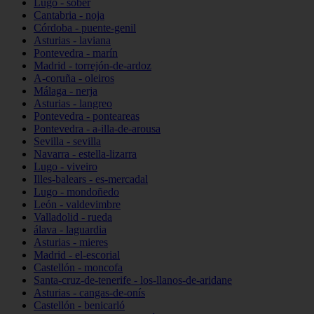
Lugo - sober
Cantabria - noja
Córdoba - puente-genil
Asturias - laviana
Pontevedra - marín
Madrid - torrejón-de-ardoz
A-coruña - oleiros
Málaga - nerja
Asturias - langreo
Pontevedra - ponteareas
Pontevedra - a-illa-de-arousa
Sevilla - sevilla
Navarra - estella-lizarra
Lugo - viveiro
Illes-balears - es-mercadal
Lugo - mondoñedo
León - valdevimbre
Valladolid - rueda
álava - laguardia
Asturias - mieres
Madrid - el-escorial
Castellón - moncofa
Santa-cruz-de-tenerife - los-llanos-de-aridane
Asturias - cangas-de-onís
Castellón - benicarló