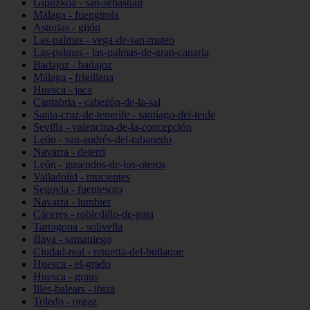
Gipuzkoa - san-sebastián
Málaga - fuengirola
Asturias - gijón
Las-palmas - vega-de-san-mateo
Las-palmas - las-palmas-de-gran-canaria
Badajoz - badajoz
Málaga - frigiliana
Huesca - jaca
Cantabria - cabezón-de-la-sal
Santa-cruz-de-tenerife - santiago-del-teide
Sevilla - valencina-de-la-concepción
León - san-andrés-del-rabanedo
Navarra - deierri
León - gusendos-de-los-oteros
Valladolid - mucientes
Segovia - fuentesoto
Navarra - lumbier
Cáceres - robledillo-de-gata
Tarragona - solivella
álava - samaniego
Ciudad-real - retuerta-del-bullaque
Huesca - el-grado
Huesca - graus
Illes-balears - ibiza
Toledo - orgaz