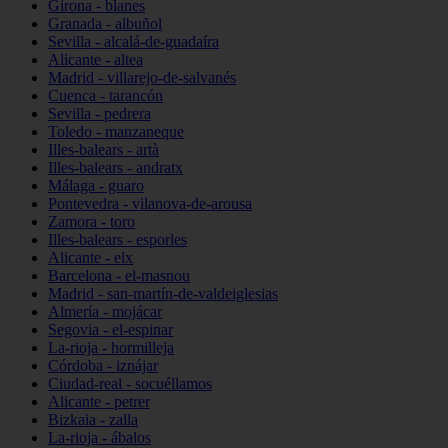
Girona - blanes
Granada - albuñol
Sevilla - alcalá-de-guadaíra
Alicante - altea
Madrid - villarejo-de-salvanés
Cuenca - tarancón
Sevilla - pedrera
Toledo - manzaneque
Illes-balears - artà
Illes-balears - andratx
Málaga - guaro
Pontevedra - vilanova-de-arousa
Zamora - toro
Illes-balears - esporles
Alicante - elx
Barcelona - el-masnou
Madrid - san-martín-de-valdeiglesias
Almería - mojácar
Segovia - el-espinar
La-rioja - hormilleja
Córdoba - iznájar
Ciudad-real - socuéllamos
Alicante - petrer
Bizkaia - zalla
La-rioja - ábalos