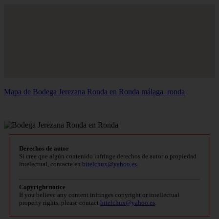
Mapa de Bodega Jerezana Ronda en Ronda
málaga_ronda
Derechos de autor
Si cree que algún contenido infringe derechos de autor o propiedad
intelectual, contacte en
bitelchux@yahoo.es
.
Copyright notice
If you believe any content infringes copyright or intellectual
property rights, please contact
bitelchux@yahoo.es
.