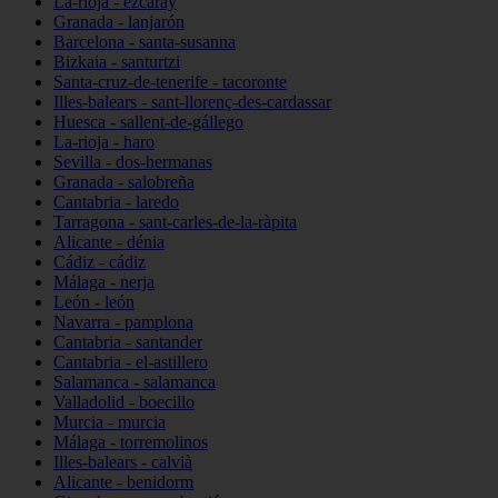
La-rioja - ezcaray
Granada - lanjarón
Barcelona - santa-susanna
Bizkaia - santurtzi
Santa-cruz-de-tenerife - tacoronte
Illes-balears - sant-llorenç-des-cardassar
Huesca - sallent-de-gállego
La-rioja - haro
Sevilla - dos-hermanas
Granada - salobreña
Cantabria - laredo
Tarragona - sant-carles-de-la-ràpita
Alicante - dénia
Cádiz - cádiz
Málaga - nerja
León - león
Navarra - pamplona
Cantabria - santander
Cantabria - el-astillero
Salamanca - salamanca
Valladolid - boecillo
Murcia - murcia
Málaga - torremolinos
Illes-balears - calvià
Alicante - benidorm