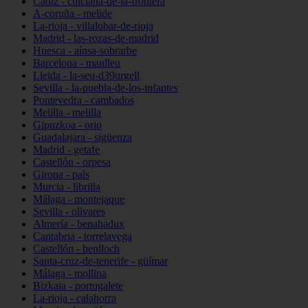
Cádiz - chiclana-de-la-frontera
A-coruña - melide
La-rioja - villalobar-de-rioja
Madrid - las-rozas-de-madrid
Huesca - aínsa-sobrarbe
Barcelona - manlleu
Lleida - la-seu-d39urgell
Sevilla - la-puebla-de-los-infantes
Pontevedra - cambados
Melilla - melilla
Gipuzkoa - orio
Guadalajara - sigüenza
Madrid - getafe
Castellón - orpesa
Girona - pals
Murcia - librilla
Málaga - montejaque
Sevilla - olivares
Almería - benahadux
Cantabria - torrelavega
Castellón - benlloch
Santa-cruz-de-tenerife - güímar
Málaga - mollina
Bizkaia - portugalete
La-rioja - calahorra