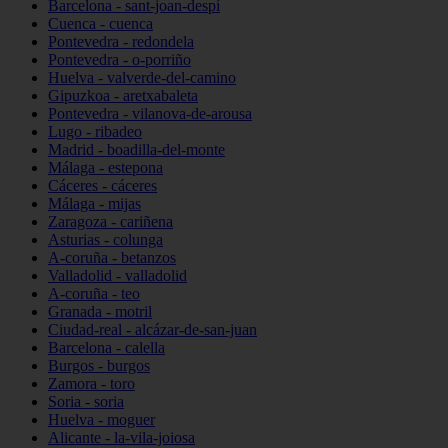
Barcelona - sant-joan-despí
Cuenca - cuenca
Pontevedra - redondela
Pontevedra - o-porriño
Huelva - valverde-del-camino
Gipuzkoa - aretxabaleta
Pontevedra - vilanova-de-arousa
Lugo - ribadeo
Madrid - boadilla-del-monte
Málaga - estepona
Cáceres - cáceres
Málaga - mijas
Zaragoza - cariñena
Asturias - colunga
A-coruña - betanzos
Valladolid - valladolid
A-coruña - teo
Granada - motril
Ciudad-real - alcázar-de-san-juan
Barcelona - calella
Burgos - burgos
Zamora - toro
Soria - soria
Huelva - moguer
Alicante - la-vila-joiosa