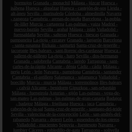
bormujos
Granada - monachil
Málaga - júzcar
Huesca -
isábena
Huesca - alquézar
Huesca - castejón-de-sos
Lleida -
alt-àneu
Sevilla - marinaleda
Córdoba - almedinilla
Navarra
- zangoza
Cantabria - arenas-de-iguña
Barcelona - la-pobla-
de-lillet
Murcia - cartagena
Las-palmas - yaiza
Madrid -
nuevo-baztán
Sevilla - arahal
Málaga - istán
Valladolid -
fuensaldaña
Sevilla - salteras
Huesca - biescas
Granada -
pampaneira
La-rioja - ezcaray
Granada - lanjarón
Barcelona
- santa-susanna
Bizkaia - santurtzi
Santa-cruz-de-tenerife -
tacoronte
Illes-balears - sant-llorenç-des-cardassar
Huesca -
sallent-de-gállego
La-rioja - haro
Sevilla - dos-hermanas
Granada - salobreña
Cantabria - laredo
Tarragona - sant-
carles-de-la-ràpita
Alicante - dénia
Cádiz - cádiz
Málaga -
nerja
León - león
Navarra - pamplona
Cantabria - santander
Cantabria - el-astillero
Salamanca - salamanca
Valladolid -
boecillo
Murcia - murcia
Málaga - torremolinos
Illes-balears
- calvià
Alicante - benidorm
Gipuzkoa - san-sebastián
Málaga - fuengirola
Asturias - gijón
Las-palmas - vega-de-
san-mateo
Las-palmas - las-palmas-de-gran-canaria
Badajoz
- badajoz
Málaga - frigiliana
Huesca - jaca
Cantabria -
cabezón-de-la-sal
Santa-cruz-de-tenerife - santiago-del-teide
Sevilla - valencina-de-la-concepción
León - san-andrés-del-
rabanedo
Navarra - deierri
León - gusendos-de-los-oteros
Valladolid - mucientes
Segovia - fuentesoto
Navarra -
lumbier
Cáceres - robledillo-de-gata
Tarragona - solivella