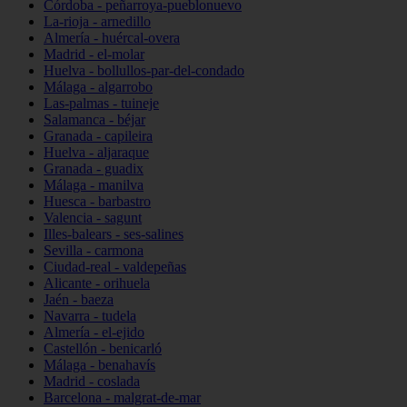
Córdoba - peñarroya-pueblonuevo
La-rioja - arnedillo
Almería - huércal-overa
Madrid - el-molar
Huelva - bollullos-par-del-condado
Málaga - algarrobo
Las-palmas - tuineje
Salamanca - béjar
Granada - capileira
Huelva - aljaraque
Granada - guadix
Málaga - manilva
Huesca - barbastro
Valencia - sagunt
Illes-balears - ses-salines
Sevilla - carmona
Ciudad-real - valdepeñas
Alicante - orihuela
Jaén - baeza
Navarra - tudela
Almería - el-ejido
Castellón - benicarló
Málaga - benahavís
Madrid - coslada
Barcelona - malgrat-de-mar