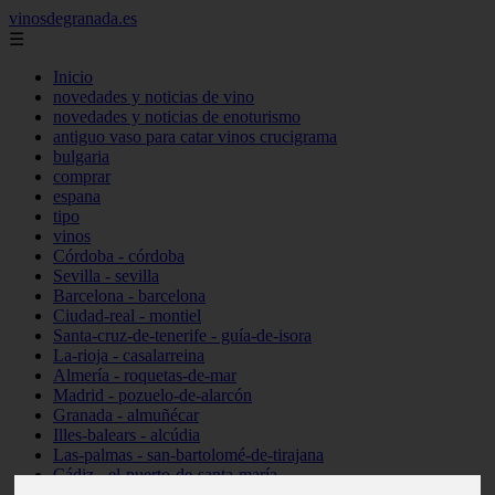
vinosdegranada.es
☰
Inicio
novedades y noticias de vino
novedades y noticias de enoturismo
antiguo vaso para catar vinos crucigrama
bulgaria
comprar
espana
tipo
vinos
Córdoba - córdoba
Sevilla - sevilla
Barcelona - barcelona
Ciudad-real - montiel
Santa-cruz-de-tenerife - guía-de-isora
La-rioja - casalarreina
Almería - roquetas-de-mar
Madrid - pozuelo-de-alarcón
Granada - almuñécar
Illes-balears - alcúdia
Las-palmas - san-bartolomé-de-tirajana
Cádiz - el-puerto-de-santa-maría
Madrid - valdemoro