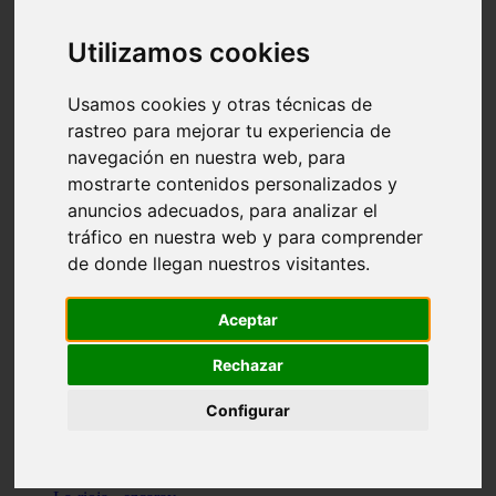
Granada - pulianas
Santa-cruz-de-tenerife - los-llanos-de-aridane
Utilizamos cookies
Cantabria - suances
Sevilla - bormujos
Granada - monachil
Usamos cookies y otras técnicas de
Málaga - júzcar
rastreo para mejorar tu experiencia de
Huesca - isábena
navegación en nuestra web, para
Huesca - alquézar
Huesca - castejón-de-sos
mostrarte contenidos personalizados y
Lleida - alt-àneu
anuncios adecuados, para analizar el
Sevilla - marinaleda
tráfico en nuestra web y para comprender
Córdoba - almedinilla
Navarra - zangoza
de donde llegan nuestros visitantes.
Cantabria - arenas-de-iguña
Barcelona - la-pobla-de-lillet
Murcia - cartagena
Aceptar
Las-palmas - yaiza
Madrid - nuevo-baztán
Rechazar
Sevilla - arahal
Málaga - istán
Configurar
Valladolid - fuensaldaña
Sevilla - salteras
Huesca - biescas
Granada - pampaneira