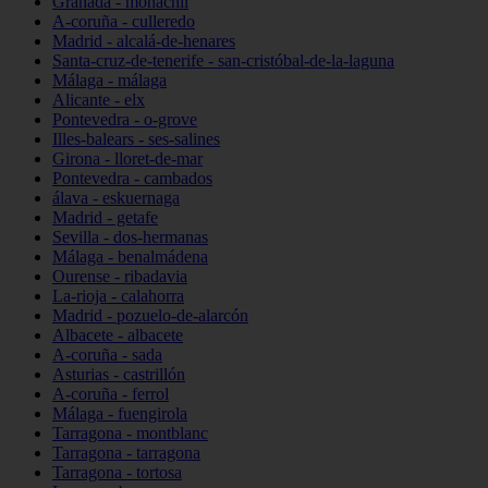
Granada - monachil
A-coruña - culleredo
Madrid - alcalá-de-henares
Santa-cruz-de-tenerife - san-cristóbal-de-la-laguna
Málaga - málaga
Alicante - elx
Pontevedra - o-grove
Illes-balears - ses-salines
Girona - lloret-de-mar
Pontevedra - cambados
álava - eskuernaga
Madrid - getafe
Sevilla - dos-hermanas
Málaga - benalmádena
Ourense - ribadavia
La-rioja - calahorra
Madrid - pozuelo-de-alarcón
Albacete - albacete
A-coruña - sada
Asturias - castrillón
A-coruña - ferrol
Málaga - fuengirola
Tarragona - montblanc
Tarragona - tarragona
Tarragona - tortosa