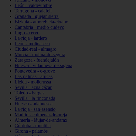
León - valdevimbre
Tarragona - calafell
Granada - güejar-sierra
Bizkaia - amorebieta-etxano
Cantabria - medio-cudeyo
Lugo - cervo
La-rioja - lardero
León - molinaseca
Ciudad-real - almagro
Murcia - molina-de-segura
Zaragoza - fuendejalón
Huesca - villanueva-de-sigena
Pontevedra - o-grove
Las-palmas - arucas
Lleida - mollerussa
Sevilla - aznalcázar
Toledo - bargas
Sevilla - la-rinconada
Huesca - adahuesca
La-rioja - san-asensio
Madrid - colmenar-de-oreja
Almería - láujar-de-andarax
Córdoba - montilla
Girona - palamós