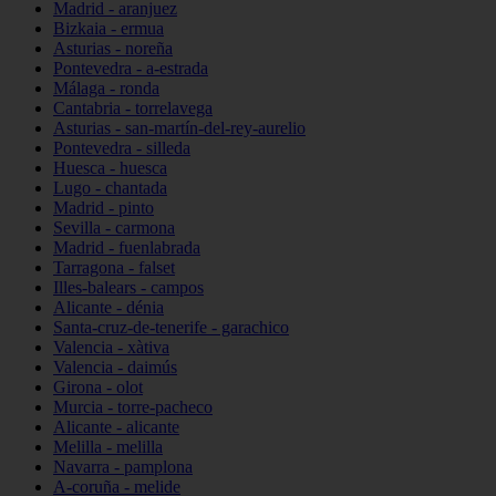
Madrid - aranjuez
Bizkaia - ermua
Asturias - noreña
Pontevedra - a-estrada
Málaga - ronda
Cantabria - torrelavega
Asturias - san-martín-del-rey-aurelio
Pontevedra - silleda
Huesca - huesca
Lugo - chantada
Madrid - pinto
Sevilla - carmona
Madrid - fuenlabrada
Tarragona - falset
Illes-balears - campos
Alicante - dénia
Santa-cruz-de-tenerife - garachico
Valencia - xàtiva
Valencia - daimús
Girona - olot
Murcia - torre-pacheco
Alicante - alicante
Melilla - melilla
Navarra - pamplona
A-coruña - melide