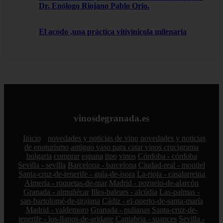
Dr. Enólogo Riojano Pablo Orio.
El acodo ,una práctica vitivínicola milenaria
vinosdegranada.es
Inicio
novedades y noticias de vino
novedades y noticias
de enoturismo
antiguo vaso para catar vinos crucigrama
bulgaria
comprar
espana
tipo
vinos
Córdoba - córdoba
Sevilla - sevilla
Barcelona - barcelona
Ciudad-real - montiel
Santa-cruz-de-tenerife - guía-de-isora
La-rioja - casalarreina
Almería - roquetas-de-mar
Madrid - pozuelo-de-alarcón
Granada - almuñécar
Illes-balears - alcúdia
Las-palmas -
san-bartolomé-de-tirajana
Cádiz - el-puerto-de-santa-maría
Madrid - valdemoro
Granada - pulianas
Santa-cruz-de-
tenerife - los-llanos-de-aridane
Cantabria - suances
Sevilla -