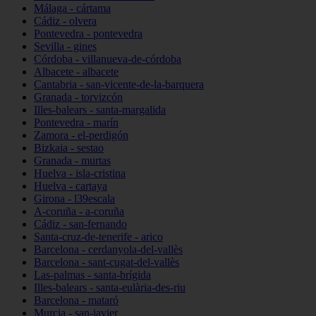
Málaga - cártama
Cádiz - olvera
Pontevedra - pontevedra
Sevilla - gines
Córdoba - villanueva-de-córdoba
Albacete - albacete
Cantabria - san-vicente-de-la-barquera
Granada - torvizcón
Illes-balears - santa-margalida
Pontevedra - marín
Zamora - el-perdigón
Bizkaia - sestao
Granada - murtas
Huelva - isla-cristina
Huelva - cartaya
Girona - l39escala
A-coruña - a-coruña
Cádiz - san-fernando
Santa-cruz-de-tenerife - arico
Barcelona - cerdanyola-del-vallès
Barcelona - sant-cugat-del-vallès
Las-palmas - santa-brígida
Illes-balears - santa-eulària-des-riu
Barcelona - mataró
Murcia - san-javier