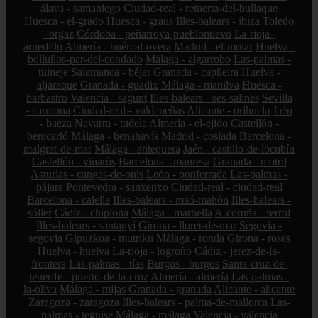
álava - samaniego
Ciudad-real - retuerta-del-bullaque
Huesca - el-grado
Huesca - graus
Illes-balears - ibiza
Toledo
- orgaz
Córdoba - peñarroya-pueblonuevo
La-rioja -
arnedillo
Almería - huércal-overa
Madrid - el-molar
Huelva -
bollullos-par-del-condado
Málaga - algarrobo
Las-palmas -
tuineje
Salamanca - béjar
Granada - capileira
Huelva -
aljaraque
Granada - guadix
Málaga - manilva
Huesca -
barbastro
Valencia - sagunt
Illes-balears - ses-salines
Sevilla
- carmona
Ciudad-real - valdepeñas
Alicante - orihuela
Jaén
- baeza
Navarra - tudela
Almería - el-ejido
Castellón -
benicarló
Málaga - benahavís
Madrid - coslada
Barcelona -
malgrat-de-mar
Málaga - antequera
Jaén - castillo-de-locubín
Castellón - vinaròs
Barcelona - manresa
Granada - motril
Asturias - cangas-de-onís
León - ponferrada
Las-palmas -
pájara
Pontevedra - sanxenxo
Ciudad-real - ciudad-real
Barcelona - calella
Illes-balears - maó-mahón
Illes-balears -
sóller
Cádiz - chipiona
Málaga - marbella
A-coruña - ferrol
Illes-balears - santanyí
Girona - lloret-de-mar
Segovia -
segovia
Gipuzkoa - mutriku
Málaga - ronda
Girona - roses
Huelva - huelva
La-rioja - logroño
Cádiz - jerez-de-la-
frontera
Las-palmas - tías
Burgos - burgos
Santa-cruz-de-
tenerife - puerto-de-la-cruz
Almería - almería
Las-palmas -
la-oliva
Málaga - mijas
Granada - granada
Alicante - alicante
Zaragoza - zaragoza
Illes-balears - palma-de-mallorca
Las-
palmas - teguise
Málaga - málaga
Valencia - valencia