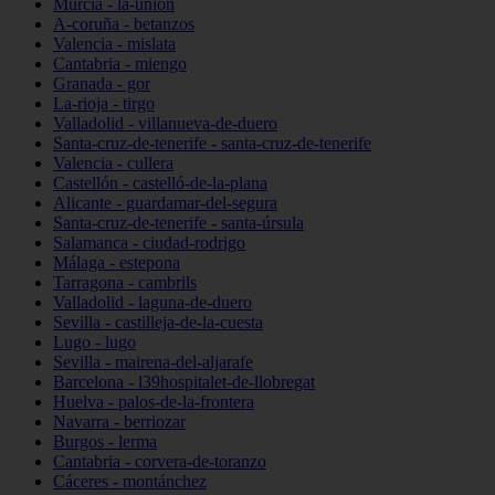
Murcia - la-unión
A-coruña - betanzos
Valencia - mislata
Cantabria - miengo
Granada - gor
La-rioja - tirgo
Valladolid - villanueva-de-duero
Santa-cruz-de-tenerife - santa-cruz-de-tenerife
Valencia - cullera
Castellón - castelló-de-la-plana
Alicante - guardamar-del-segura
Santa-cruz-de-tenerife - santa-úrsula
Salamanca - ciudad-rodrigo
Málaga - estepona
Tarragona - cambrils
Valladolid - laguna-de-duero
Sevilla - castilleja-de-la-cuesta
Lugo - lugo
Sevilla - mairena-del-aljarafe
Barcelona - l39hospitalet-de-llobregat
Huelva - palos-de-la-frontera
Navarra - berriozar
Burgos - lerma
Cantabria - corvera-de-toranzo
Cáceres - montánchez