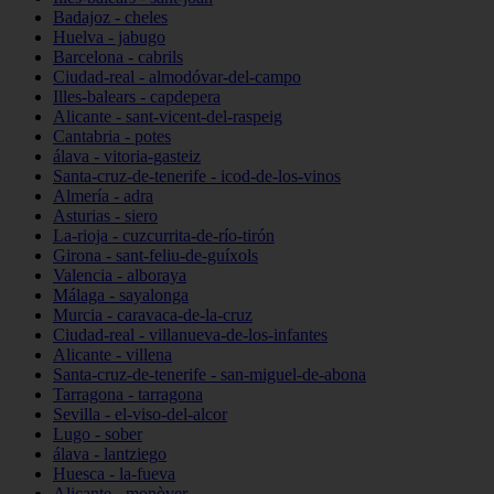
Badajoz - cheles
Huelva - jabugo
Barcelona - cabrils
Ciudad-real - almodóvar-del-campo
Illes-balears - capdepera
Alicante - sant-vicent-del-raspeig
Cantabria - potes
álava - vitoria-gasteiz
Santa-cruz-de-tenerife - icod-de-los-vinos
Almería - adra
Asturias - siero
La-rioja - cuzcurrita-de-río-tirón
Girona - sant-feliu-de-guíxols
Valencia - alboraya
Málaga - sayalonga
Murcia - caravaca-de-la-cruz
Ciudad-real - villanueva-de-los-infantes
Alicante - villena
Santa-cruz-de-tenerife - san-miguel-de-abona
Tarragona - tarragona
Sevilla - el-viso-del-alcor
Lugo - sober
álava - lantziego
Huesca - la-fueva
Alicante - monòver