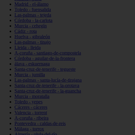
Madrid - el-álamo
Toledo - fuensalida
Las-palmas - tejeda
Córdoba - la-carlota
Murcia - cehegín
Cádiz - rota
Huelva - gibraleón
Las-palmas - tinajo
Lleida - lleida
A-coruña - santiago-de-compostela
Córdoba - aguilar-de-la-frontera
álava - eskuernaga
Santa-cruz-de-tenerife - tegueste
Murcia - jumilla
Las-palmas - santa-lucía-de-tirajana
Santa-cruz-de-tenerife - la-orotava
Santa-cruz-de-tenerife - la-guancha
Murcia - moratalla
Toledo - yepes
Cáceres - cáceres
Valencia - torrent
A-coruña - ribeira
Pontevedra - caldas-de-reis
Málaga - torrox
Almería - olula-del-río