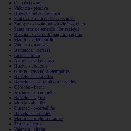
Cantabria - noja
Valencia - picanya
Huesca - belver-de-cinca
Santa-cruz-de-tenerife - el-sauzal
Zaragoza - la-almunia-de-doña-godina
Santa-cruz-de-tenerife - los-realejos
Bizkaia - valle-de-trápaga-trapagaran
Madrid - valdemorillo
Valencia - manises
Barcelona - terrassa
Lleida - tremp
Asturias - villaviciosa
Huelva - trigueros
Girona - castelló-d39empúries
Barcelona - cardedeu
Barcelona - sant-quirze-del-vallès
Córdoba - baena
Alicante - el-campello
Barcelona - gavà
Murcia - abanilla
Ourense - o-carballiño
Barcelona - sabadell
Madrid - torrejón-de-ardoz
Teruel - alcorisa
Valencia - alfafar