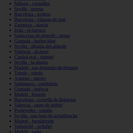
Málaga - campillos
Sevilla - gerena
Barcelona - tordera
Barcelona - vilassar-de-mar
Zaragoza - alagón
ávila - el-barraco
Santa-cruz-de-tenerife - arona
Granada - huétor-tájar
Sevilla - albaida-del-aljarafe
Valencia - alcàsser
Ciudad-real - daimiel
Sevilla - la-algaba
Madrid - san-fernando-de-henares
Toledo - toledo
Asturias - mieres
Salamanca - candelario
Granada - huéscar
Madrid - leganés
Barcelona - cornellà-de-llobregat
Valencia - quart-de-poblet
Pontevedra - tomiño
Sevilla - san-juan-de-aznalfarache
Madrid - fuenlabrada
Valladolid - peñafiel
Madrid - parla