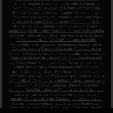
Madrid - madrid
Barcelona - palau-solità-i-plegamans
Barcelona - vilanova-i-la-geltrú
Málaga - vélez-málaga
Bizkaia - bilbao
Illes-balears - campos
Huesca - huesca
León - valencia-de-don-juan
Asturias - oviedo
Barcelona -
vilanova-del-camí
Zamora - zamora
Cádiz - conil-de-la-
frontera
Málaga - cártama
Cádiz - olvera
Pontevedra -
pontevedra
Sevilla - gines
Córdoba - villanueva-de-córdoba
Albacete - albacete
Cantabria - san-vicente-de-la-barquera
Granada - torvizcón
Illes-balears - santa-margalida
Pontevedra - marín
Zamora - el-perdigón
Bizkaia - sestao
Granada - murtas
Huelva - isla-cristina
Huelva - cartaya
Girona - l39escala
A-coruña - a-coruña
Cádiz - san-fernando
Santa-cruz-de-tenerife - arico
Barcelona - cerdanyola-del-
vallès
Barcelona - sant-cugat-del-vallès
Las-palmas - santa-
brígida
Illes-balears - santa-eulària-des-riu
Barcelona -
mataró
Murcia - san-javier
Barcelona - santa-coloma-de-
gramenet
Ciudad-real - alcázar-de-san-juan
Asturias - avilés
León - villamañán
Valencia - chulilla
Córdoba - puente-genil
Granada - huétor-vega
Cantabria - bareyo
Valladolid -
valladolid
Barcelona - font-rubí
Cuenca - casas-de-los-pinos
Córdoba - fuente-obejuna
Pontevedra - vigo
Sevilla -
tomares
Huelva - cortegana
Zamora - pobladura-del-valle
Málaga - monda
Palencia - autilla-del-pino
Pontevedra -
vilagarcía-de-arousa
Valladolid - rueda
Cantabria - marina-
de-cudeyo
Palencia - moratinos
Sevilla - camas
Barcelona -