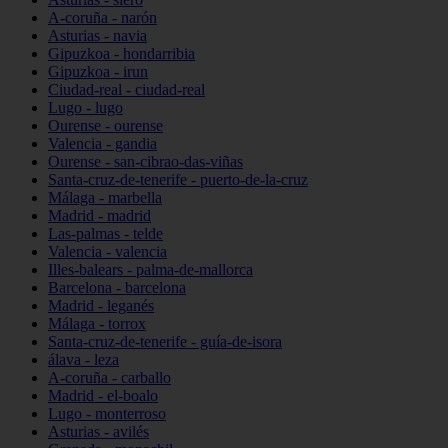
A-coruña - narón
Asturias - navia
Gipuzkoa - hondarribia
Gipuzkoa - irun
Ciudad-real - ciudad-real
Lugo - lugo
Ourense - ourense
Valencia - gandia
Ourense - san-cibrao-das-viñas
Santa-cruz-de-tenerife - puerto-de-la-cruz
Málaga - marbella
Madrid - madrid
Las-palmas - telde
Valencia - valencia
Illes-balears - palma-de-mallorca
Barcelona - barcelona
Madrid - leganés
Málaga - torrox
Santa-cruz-de-tenerife - guía-de-isora
álava - leza
A-coruña - carballo
Madrid - el-boalo
Lugo - monterroso
Asturias - avilés