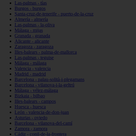
Las-palmas - tías
Burgos - burgos
Santa-cruz-de-tenerife - puerto-de-la-cruz
Almería - almería
Las-palmas - la-oliva
Málaga - mijas
Granada - granada
Alicante - alicante
Zaragoza - zaragoza
Illes-balears - palma-de-mallorca
Las-palmas - teguise
Málaga - málaga
Valencia - valencia
Madrid - madrid
Barcelona - palau-solità-i-plegamans
Barcelona - vilanova-i-la-geltrú
Málaga - vélez-málaga
Bizkaia - bilbao
Illes-balears - campos
Huesca - huesca
León - valencia-de-don-juan
Asturias - oviedo
Barcelona - vilanova-del-camí
Zamora - zamora
Cádiz - conil-de-la-frontera