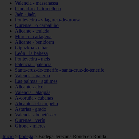
Valencia - massanassa
Ciudad-real - tomelloso
Jaén - jaén
Pontevedra - vilagarcía-de-arousa
Ourense - o-carballiño
Alicante - teulada
Murcia - cartagena
Alicante - benidorm
Gipuzkoa - eibar
León - la-bañeza
Pontevedra - meis
Palencia - palencia
Santa-cruz-de-tenerife - santa-cruz-de-tenerife
Valencia - paterna
Las-palmas - agüimes
Alicante - alcoi
Valencia - alaquàs
A-coruña - cabanas
Alicante - el-campello
Asturias - grado
Valencia - benetússer
Ourense - verín
Girona - mieres
Inicio
>
bodega
>
Bodega Jerezana Ronda en Ronda