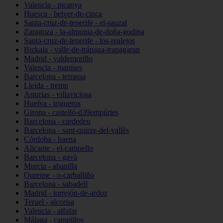
Valencia - picanya
Huesca - belver-de-cinca
Santa-cruz-de-tenerife - el-sauzal
Zaragoza - la-almunia-de-doña-godina
Santa-cruz-de-tenerife - los-realejos
Bizkaia - valle-de-trápaga-trapagaran
Madrid - valdemorillo
Valencia - manises
Barcelona - terrassa
Lleida - tremp
Asturias - villaviciosa
Huelva - trigueros
Girona - castelló-d39empúries
Barcelona - cardedeu
Barcelona - sant-quirze-del-vallès
Córdoba - baena
Alicante - el-campello
Barcelona - gavà
Murcia - abanilla
Ourense - o-carballiño
Barcelona - sabadell
Madrid - torrejón-de-ardoz
Teruel - alcorisa
Valencia - alfafar
Málaga - campillos