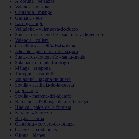
A-coruña - betanzos
Valencia - mislata
Cantabria - miengo
Granada - gor
La-rioja - tirgo
Valladolid - villanueva-de-duero
Santa-cruz-de-tenerife - santa-cruz-de-tenerife
Valencia - cullera
Castellón - castelló-de-la-plana
Alicante - guardamar-del-segura
Santa-cruz-de-tenerife - santa-úrsula
Salamanca - ciudad-rodrigo
Málaga - estepona
Tarragona - cambrils
Valladolid - laguna-de-duero
Sevilla - castilleja-de-la-cuesta
Lugo - lugo
Sevilla - mairena-del-aljarafe
Barcelona - l39hospitalet-de-llobregat
Huelva - palos-de-la-frontera
Navarra - berriozar
Burgos - lerma
Cantabria - corvera-de-toranzo
Cáceres - montánchez
Girona - blanes