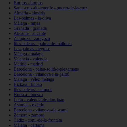
Burgos - burgos
Santa-cruz-de-tenerife - puerto-de-la-cruz
Almería - almería
Las-palmas - la-oliva
Málaga - mijas
Granada - granada
Alicante - alicante
Zaragoza - zaragoza
Illes-balears - palma-de-mallorca
Las-palmas - teguise
Málaga - málaga
Valencia - valencia
Madrid - madrid
Barcelona - palau-solità-i-plegamans
Barcelona - vilanova-i-la-geltrú
Málaga - vélez-málaga
Bizkaia - bilbao
Illes-balears - campos
Huesca - huesca
León - valencia-de-don-juan
Asturias - oviedo
Barcelona - vilanova-del-camí
Zamora - zamora
Cádiz - conil-de-la-frontera
Málaga - cártama