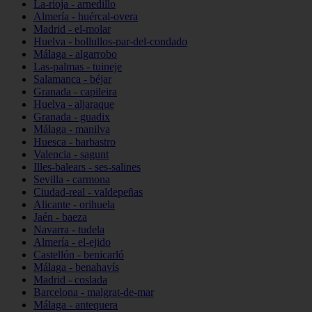
La-rioja - arnedillo
Almería - huércal-overa
Madrid - el-molar
Huelva - bollullos-par-del-condado
Málaga - algarrobo
Las-palmas - tuineje
Salamanca - béjar
Granada - capileira
Huelva - aljaraque
Granada - guadix
Málaga - manilva
Huesca - barbastro
Valencia - sagunt
Illes-balears - ses-salines
Sevilla - carmona
Ciudad-real - valdepeñas
Alicante - orihuela
Jaén - baeza
Navarra - tudela
Almería - el-ejido
Castellón - benicarló
Málaga - benahavís
Madrid - coslada
Barcelona - malgrat-de-mar
Málaga - antequera