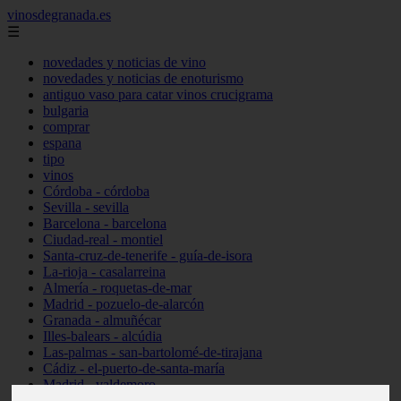
vinosdegranada.es
☰
novedades y noticias de vino
novedades y noticias de enoturismo
antiguo vaso para catar vinos crucigrama
bulgaria
comprar
espana
tipo
vinos
Córdoba - córdoba
Sevilla - sevilla
Barcelona - barcelona
Ciudad-real - montiel
Santa-cruz-de-tenerife - guía-de-isora
La-rioja - casalarreina
Almería - roquetas-de-mar
Madrid - pozuelo-de-alarcón
Granada - almuñécar
Illes-balears - alcúdia
Las-palmas - san-bartolomé-de-tirajana
Cádiz - el-puerto-de-santa-maría
Madrid - valdemoro
Granada - pulianas