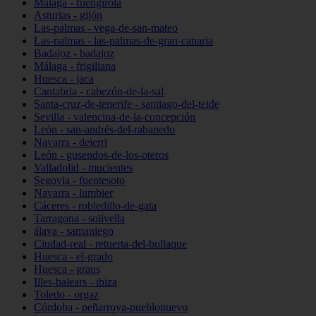
Málaga - fuengirola
Asturias - gijón
Las-palmas - vega-de-san-mateo
Las-palmas - las-palmas-de-gran-canaria
Badajoz - badajoz
Málaga - frigiliana
Huesca - jaca
Cantabria - cabezón-de-la-sal
Santa-cruz-de-tenerife - santiago-del-teide
Sevilla - valencina-de-la-concepción
León - san-andrés-del-rabanedo
Navarra - deierri
León - gusendos-de-los-oteros
Valladolid - mucientes
Segovia - fuentesoto
Navarra - lumbier
Cáceres - robledillo-de-gata
Tarragona - solivella
álava - samaniego
Ciudad-real - retuerta-del-bullaque
Huesca - el-grado
Huesca - graus
Illes-balears - ibiza
Toledo - orgaz
Córdoba - peñarroya-pueblonuevo