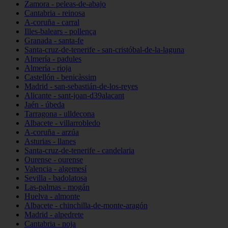
Zamora - peleas-de-abajo
Cantabria - reinosa
A-coruña - carral
Illes-balears - pollença
Granada - santa-fe
Santa-cruz-de-tenerife - san-cristóbal-de-la-laguna
Almería - padules
Almería - rioja
Castellón - benicàssim
Madrid - san-sebastián-de-los-reyes
Alicante - sant-joan-d39alacant
Jaén - úbeda
Tarragona - ulldecona
Albacete - villarrobledo
A-coruña - arzúa
Asturias - llanes
Santa-cruz-de-tenerife - candelaria
Ourense - ourense
Valencia - algemesí
Sevilla - badolatosa
Las-palmas - mogán
Huelva - almonte
Albacete - chinchilla-de-monte-aragón
Madrid - alpedrete
Cantabria - noja