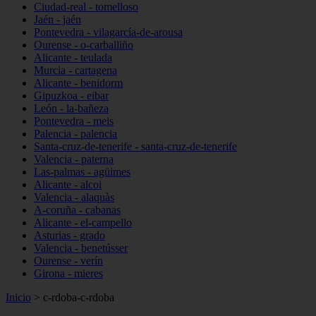
Ciudad-real - tomelloso
Jaén - jaén
Pontevedra - vilagarcía-de-arousa
Ourense - o-carballiño
Alicante - teulada
Murcia - cartagena
Alicante - benidorm
Gipuzkoa - eibar
León - la-bañeza
Pontevedra - meis
Palencia - palencia
Santa-cruz-de-tenerife - santa-cruz-de-tenerife
Valencia - paterna
Las-palmas - agüimes
Alicante - alcoi
Valencia - alaquàs
A-coruña - cabanas
Alicante - el-campello
Asturias - grado
Valencia - benetússer
Ourense - verín
Girona - mieres
Inicio
>
c-rdoba-c-rdoba