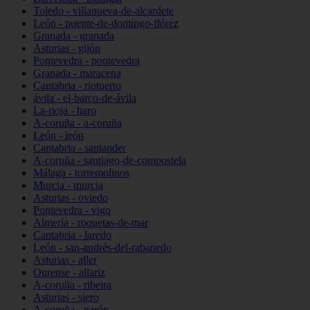
Toledo - villanueva-de-alcardete
León - puente-de-domingo-flórez
Granada - granada
Asturias - gijón
Pontevedra - pontevedra
Granada - maracena
Cantabria - riotuerto
ávila - el-barco-de-ávila
La-rioja - haro
A-coruña - a-coruña
León - león
Cantabria - santander
A-coruña - santiago-de-compostela
Málaga - torremolinos
Murcia - murcia
Asturias - oviedo
Pontevedra - vigo
Almería - roquetas-de-mar
Cantabria - laredo
León - san-andrés-del-rabanedo
Asturias - aller
Ourense - allariz
A-coruña - ribeira
Asturias - siero
A-coruña - narón