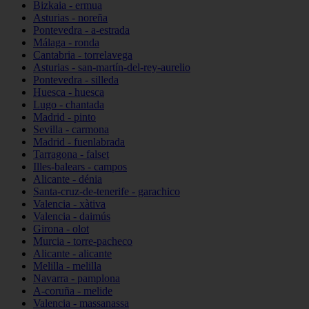
Bizkaia - ermua
Asturias - noreña
Pontevedra - a-estrada
Málaga - ronda
Cantabria - torrelavega
Asturias - san-martín-del-rey-aurelio
Pontevedra - silleda
Huesca - huesca
Lugo - chantada
Madrid - pinto
Sevilla - carmona
Madrid - fuenlabrada
Tarragona - falset
Illes-balears - campos
Alicante - dénia
Santa-cruz-de-tenerife - garachico
Valencia - xàtiva
Valencia - daimús
Girona - olot
Murcia - torre-pacheco
Alicante - alicante
Melilla - melilla
Navarra - pamplona
A-coruña - melide
Valencia - massanassa