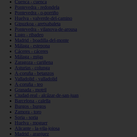
Cuenca - cuenca
Pontevedra - redondela
Pontevedra - o-porriño
Huelva - valverde-del-camino
Gipuzkoa - aretxabaleta
Pontevedra - vilanova-de-arousa
Lugo - ribadeo
Madrid - boadilla-del-monte
Málaga - estepona
Cáceres - cáceres
Málaga - mijas
Zaragoza - cariñena
Asturias - colunga
A-coruña - betanzos
Valladolid - valladolid
A-coruña - teo
Granada - motril
Ciudad-real - alcázar-de-san-juan
Barcelona - calella
Burgos - burgos
Zamora - toro
Soria - soria
Huelva - moguer
Alicante - la-vila-joiosa
Madrid - aranjuez