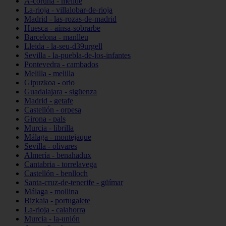
A-coruña - melide
La-rioja - villalobar-de-rioja
Madrid - las-rozas-de-madrid
Huesca - aínsa-sobrarbe
Barcelona - manlleu
Lleida - la-seu-d39urgell
Sevilla - la-puebla-de-los-infantes
Pontevedra - cambados
Melilla - melilla
Gipuzkoa - orio
Guadalajara - sigüenza
Madrid - getafe
Castellón - orpesa
Girona - pals
Murcia - librilla
Málaga - montejaque
Sevilla - olivares
Almería - benahadux
Cantabria - torrelavega
Castellón - benlloch
Santa-cruz-de-tenerife - güímar
Málaga - mollina
Bizkaia - portugalete
La-rioja - calahorra
Murcia - la-unión