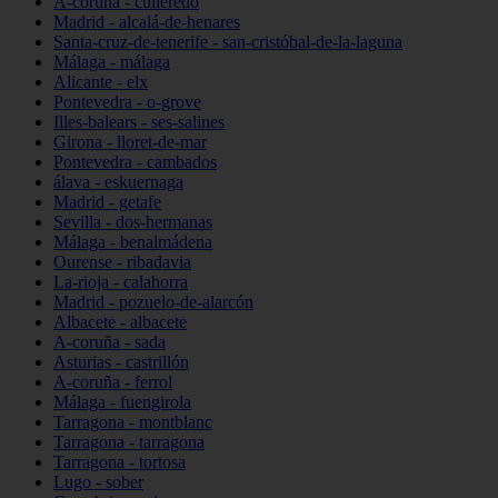
A-coruña - culleredo
Madrid - alcalá-de-henares
Santa-cruz-de-tenerife - san-cristóbal-de-la-laguna
Málaga - málaga
Alicante - elx
Pontevedra - o-grove
Illes-balears - ses-salines
Girona - lloret-de-mar
Pontevedra - cambados
álava - eskuernaga
Madrid - getafe
Sevilla - dos-hermanas
Málaga - benalmádena
Ourense - ribadavia
La-rioja - calahorra
Madrid - pozuelo-de-alarcón
Albacete - albacete
A-coruña - sada
Asturias - castrillón
A-coruña - ferrol
Málaga - fuengirola
Tarragona - montblanc
Tarragona - tarragona
Tarragona - tortosa
Lugo - sober