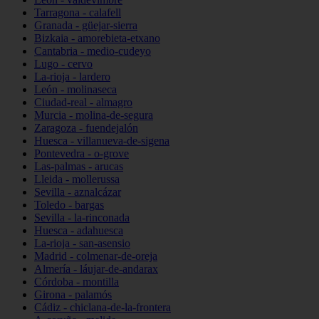
Tarragona - calafell
Granada - güejar-sierra
Bizkaia - amorebieta-etxano
Cantabria - medio-cudeyo
Lugo - cervo
La-rioja - lardero
León - molinaseca
Ciudad-real - almagro
Murcia - molina-de-segura
Zaragoza - fuendejalón
Huesca - villanueva-de-sigena
Pontevedra - o-grove
Las-palmas - arucas
Lleida - mollerussa
Sevilla - aznalcázar
Toledo - bargas
Sevilla - la-rinconada
Huesca - adahuesca
La-rioja - san-asensio
Madrid - colmenar-de-oreja
Almería - láujar-de-andarax
Córdoba - montilla
Girona - palamós
Cádiz - chiclana-de-la-frontera