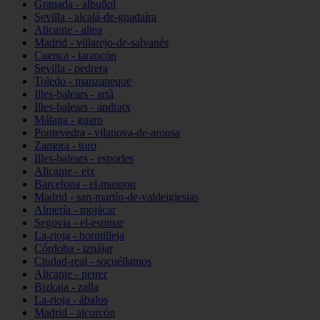
Granada - albuñol
Sevilla - alcalá-de-guadaíra
Alicante - altea
Madrid - villarejo-de-salvanés
Cuenca - tarancón
Sevilla - pedrera
Toledo - manzaneque
Illes-balears - artà
Illes-balears - andratx
Málaga - guaro
Pontevedra - vilanova-de-arousa
Zamora - toro
Illes-balears - esporles
Alicante - elx
Barcelona - el-masnou
Madrid - san-martín-de-valdeiglesias
Almería - mojácar
Segovia - el-espinar
La-rioja - hormilleja
Córdoba - iznájar
Ciudad-real - socuéllamos
Alicante - petrer
Bizkaia - zalla
La-rioja - ábalos
Madrid - alcorcón