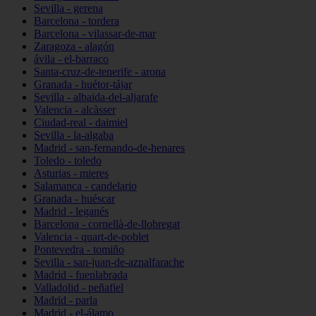
Sevilla - gerena
Barcelona - tordera
Barcelona - vilassar-de-mar
Zaragoza - alagón
ávila - el-barraco
Santa-cruz-de-tenerife - arona
Granada - huétor-tájar
Sevilla - albaida-del-aljarafe
Valencia - alcàsser
Ciudad-real - daimiel
Sevilla - la-algaba
Madrid - san-fernando-de-henares
Toledo - toledo
Asturias - mieres
Salamanca - candelario
Granada - huéscar
Madrid - leganés
Barcelona - cornellà-de-llobregat
Valencia - quart-de-poblet
Pontevedra - tomiño
Sevilla - san-juan-de-aznalfarache
Madrid - fuenlabrada
Valladolid - peñafiel
Madrid - parla
Madrid - el-álamo