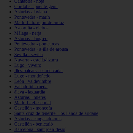
Cantabria - noja
Córdoba - puente-genil
Asturias - laviana
Pontevedra - marín
Madrid - torrejón-de-ardoz
A-coruña - oleiros
Málaga - nerja
Asturias - langreo
Pontevedra - ponteareas
Pontevedra - a-illa-de-arousa
Sevilla - sevilla
Navarra - estella-lizarra
Lugo - viveiro
Illes-balears - es-mercadal
Lugo - mondoñedo
León - valdevimbre
Valladolid - rueda
álava - laguardia
Asturias - mieres
Madrid - el-escorial
Castellón - moncofa
Santa-cruz-de-tenerife - los-llanos-de-aridane
Asturias - cangas-de-onís
Castellón - benicarló
Barcelona - sant-joan-despí