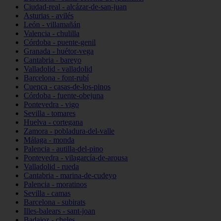
Ciudad-real - alcázar-de-san-juan
Asturias - avilés
León - villamañán
Valencia - chulilla
Córdoba - puente-genil
Granada - huétor-vega
Cantabria - bareyo
Valladolid - valladolid
Barcelona - font-rubí
Cuenca - casas-de-los-pinos
Córdoba - fuente-obejuna
Pontevedra - vigo
Sevilla - tomares
Huelva - cortegana
Zamora - pobladura-del-valle
Málaga - monda
Palencia - autilla-del-pino
Pontevedra - vilagarcía-de-arousa
Valladolid - rueda
Cantabria - marina-de-cudeyo
Palencia - moratinos
Sevilla - camas
Barcelona - subirats
Illes-balears - sant-joan
Badajoz - cheles