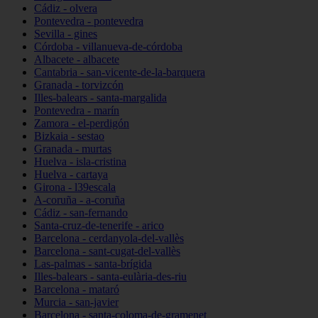
Cádiz - olvera
Pontevedra - pontevedra
Sevilla - gines
Córdoba - villanueva-de-córdoba
Albacete - albacete
Cantabria - san-vicente-de-la-barquera
Granada - torvizcón
Illes-balears - santa-margalida
Pontevedra - marín
Zamora - el-perdigón
Bizkaia - sestao
Granada - murtas
Huelva - isla-cristina
Huelva - cartaya
Girona - l39escala
A-coruña - a-coruña
Cádiz - san-fernando
Santa-cruz-de-tenerife - arico
Barcelona - cerdanyola-del-vallès
Barcelona - sant-cugat-del-vallès
Las-palmas - santa-brígida
Illes-balears - santa-eulària-des-riu
Barcelona - mataró
Murcia - san-javier
Barcelona - santa-coloma-de-gramenet