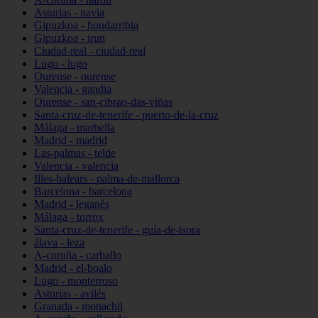
Asturias - navia
Gipuzkoa - hondarribia
Gipuzkoa - irun
Ciudad-real - ciudad-real
Lugo - lugo
Ourense - ourense
Valencia - gandia
Ourense - san-cibrao-das-viñas
Santa-cruz-de-tenerife - puerto-de-la-cruz
Málaga - marbella
Madrid - madrid
Las-palmas - telde
Valencia - valencia
Illes-balears - palma-de-mallorca
Barcelona - barcelona
Madrid - leganés
Málaga - torrox
Santa-cruz-de-tenerife - guía-de-isora
álava - leza
A-coruña - carballo
Madrid - el-boalo
Lugo - monterroso
Asturias - avilés
Granada - monachil