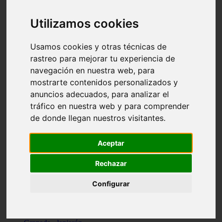
Santa-cruz-de-tenerife - los-llanos-de-aridane
Cantabria - suances
Utilizamos cookies
Sevilla - bormujos
Granada - monachil
Málaga - júzcar
Usamos cookies y otras técnicas de
Huesca - isábena
rastreo para mejorar tu experiencia de
Huesca - alquézar
navegación en nuestra web, para
Huesca - castejón-de-sos
Lleida - alt-àneu
mostrarte contenidos personalizados y
Sevilla - marinaleda
anuncios adecuados, para analizar el
Córdoba - almedinilla
tráfico en nuestra web y para comprender
Navarra - zangoza
Cantabria - arenas-de-iguña
de donde llegan nuestros visitantes.
Barcelona - la-pobla-de-lillet
Murcia - cartagena
Las-palmas - yaiza
Aceptar
Madrid - nuevo-baztán
Sevilla - arahal
Rechazar
Málaga - istán
Valladolid - fuensaldaña
Configurar
Sevilla - salteras
Huesca - biescas
Granada - pampaneira
La-rioja - ezcaray