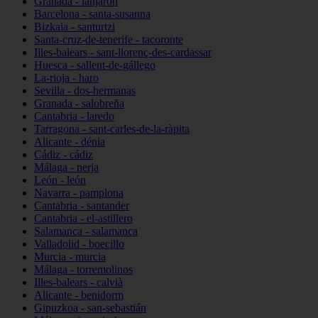
Granada - lanjarón
Barcelona - santa-susanna
Bizkaia - santurtzi
Santa-cruz-de-tenerife - tacoronte
Illes-balears - sant-llorenç-des-cardassar
Huesca - sallent-de-gállego
La-rioja - haro
Sevilla - dos-hermanas
Granada - salobreña
Cantabria - laredo
Tarragona - sant-carles-de-la-ràpita
Alicante - dénia
Cádiz - cádiz
Málaga - nerja
León - león
Navarra - pamplona
Cantabria - santander
Cantabria - el-astillero
Salamanca - salamanca
Valladolid - boecillo
Murcia - murcia
Málaga - torremolinos
Illes-balears - calvià
Alicante - benidorm
Gipuzkoa - san-sebastián