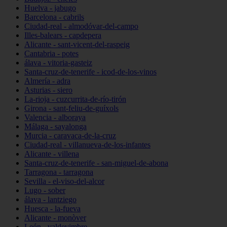
Huelva - jabugo
Barcelona - cabrils
Ciudad-real - almodóvar-del-campo
Illes-balears - capdepera
Alicante - sant-vicent-del-raspeig
Cantabria - potes
álava - vitoria-gasteiz
Santa-cruz-de-tenerife - icod-de-los-vinos
Almería - adra
Asturias - siero
La-rioja - cuzcurrita-de-río-tirón
Girona - sant-feliu-de-guíxols
Valencia - alboraya
Málaga - sayalonga
Murcia - caravaca-de-la-cruz
Ciudad-real - villanueva-de-los-infantes
Alicante - villena
Santa-cruz-de-tenerife - san-miguel-de-abona
Tarragona - tarragona
Sevilla - el-viso-del-alcor
Lugo - sober
álava - lantziego
Huesca - la-fueva
Alicante - monòver
León - valdevimbre