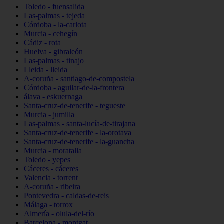
Toledo - fuensalida
Las-palmas - tejeda
Córdoba - la-carlota
Murcia - cehegín
Cádiz - rota
Huelva - gibraleón
Las-palmas - tinajo
Lleida - lleida
A-coruña - santiago-de-compostela
Córdoba - aguilar-de-la-frontera
álava - eskuernaga
Santa-cruz-de-tenerife - tegueste
Murcia - jumilla
Las-palmas - santa-lucía-de-tirajana
Santa-cruz-de-tenerife - la-orotava
Santa-cruz-de-tenerife - la-guancha
Murcia - moratalla
Toledo - yepes
Cáceres - cáceres
Valencia - torrent
A-coruña - ribeira
Pontevedra - caldas-de-reis
Málaga - torrox
Almería - olula-del-río
Barcelona - montgat