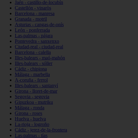
Jaén - castillo-de-locubín
Castellón - vinaròs
Barcelona - manresa
Granada - motril
Asturias - cangas-de-onís
León - ponferrada
Las-palmas - pájara
Pontevedra - sanxenxo
Ciudad-real - ciudad-real
Barcelona - calella
Illes-balears - maó-mahón
Illes-balears - sóller
Cádiz - chipiona
Málaga - marbella
A-coruña - ferrol
Illes-balears - santanyí
Girona - lloret-de-mar
Segovia - segovia
Gipuzkoa - mutriku
Málaga - ronda
Girona - roses
Huelva - huelva
La-rioja - logroño
Cádiz - jerez-de-la-frontera
Las-palmas - tías