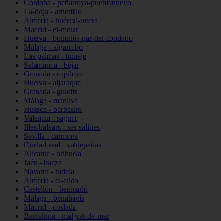
Córdoba - peñarroya-pueblonuevo
La-rioja - arnedillo
Almería - huércal-overa
Madrid - el-molar
Huelva - bollullos-par-del-condado
Málaga - algarrobo
Las-palmas - tuineje
Salamanca - béjar
Granada - capileira
Huelva - aljaraque
Granada - guadix
Málaga - manilva
Huesca - barbastro
Valencia - sagunt
Illes-balears - ses-salines
Sevilla - carmona
Ciudad-real - valdepeñas
Alicante - orihuela
Jaén - baeza
Navarra - tudela
Almería - el-ejido
Castellón - benicarló
Málaga - benahavís
Madrid - coslada
Barcelona - malgrat-de-mar