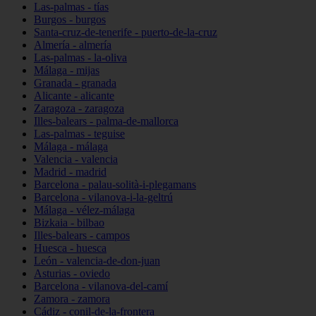
Las-palmas - tías
Burgos - burgos
Santa-cruz-de-tenerife - puerto-de-la-cruz
Almería - almería
Las-palmas - la-oliva
Málaga - mijas
Granada - granada
Alicante - alicante
Zaragoza - zaragoza
Illes-balears - palma-de-mallorca
Las-palmas - teguise
Málaga - málaga
Valencia - valencia
Madrid - madrid
Barcelona - palau-solità-i-plegamans
Barcelona - vilanova-i-la-geltrú
Málaga - vélez-málaga
Bizkaia - bilbao
Illes-balears - campos
Huesca - huesca
León - valencia-de-don-juan
Asturias - oviedo
Barcelona - vilanova-del-camí
Zamora - zamora
Cádiz - conil-de-la-frontera