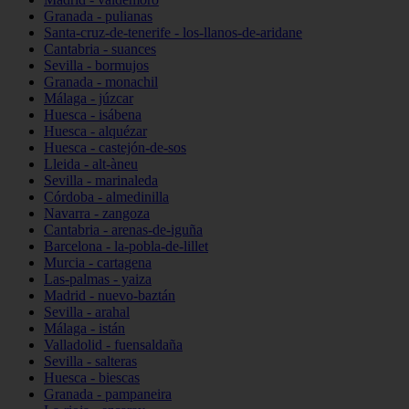
Granada - pulianas
Santa-cruz-de-tenerife - los-llanos-de-aridane
Cantabria - suances
Sevilla - bormujos
Granada - monachil
Málaga - júzcar
Huesca - isábena
Huesca - alquézar
Huesca - castejón-de-sos
Lleida - alt-àneu
Sevilla - marinaleda
Córdoba - almedinilla
Navarra - zangoza
Cantabria - arenas-de-iguña
Barcelona - la-pobla-de-lillet
Murcia - cartagena
Las-palmas - yaiza
Madrid - nuevo-baztán
Sevilla - arahal
Málaga - istán
Valladolid - fuensaldaña
Sevilla - salteras
Huesca - biescas
Granada - pampaneira