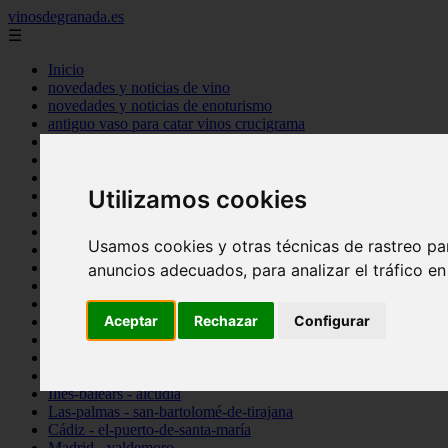
vinosdegranada.es
☰
Inicio
novedades y noticias de vino
novedades y noticias de enoturismo
antiguo vaso para catar vinos crucigrama
bulgaria
comprar
espana
Utilizamos cookies
tipo
vinos
Córdoba - córdoba
Usamos cookies y otras técnicas de rastreo pa
Sevilla - sevilla
Barcelona - barcelona
anuncios adecuados, para analizar el tráfico e
Ciudad-real - montiel
Santa-cruz-de-tenerife - guía-de-isora
Aceptar
Rechazar
Configurar
La-rioja - casalarreina
Almería - roquetas-de-mar
Madrid - pozuelo-de-alarcón
Granada - almuñécar
Illes-balears - alcúdia
Las-palmas - san-bartolomé-de-tirajana
Cádiz - el-puerto-de-santa-maría
Madrid - valdemoro