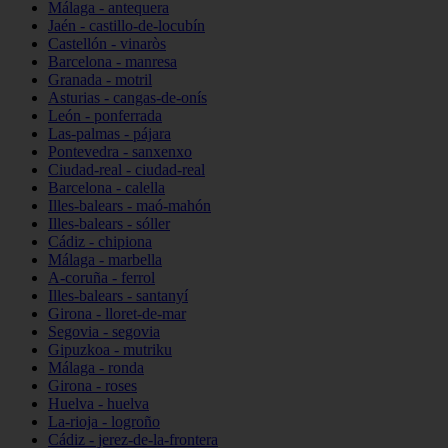
Málaga - antequera
Jaén - castillo-de-locubín
Castellón - vinaròs
Barcelona - manresa
Granada - motril
Asturias - cangas-de-onís
León - ponferrada
Las-palmas - pájara
Pontevedra - sanxenxo
Ciudad-real - ciudad-real
Barcelona - calella
Illes-balears - maó-mahón
Illes-balears - sóller
Cádiz - chipiona
Málaga - marbella
A-coruña - ferrol
Illes-balears - santanyí
Girona - lloret-de-mar
Segovia - segovia
Gipuzkoa - mutriku
Málaga - ronda
Girona - roses
Huelva - huelva
La-rioja - logroño
Cádiz - jerez-de-la-frontera