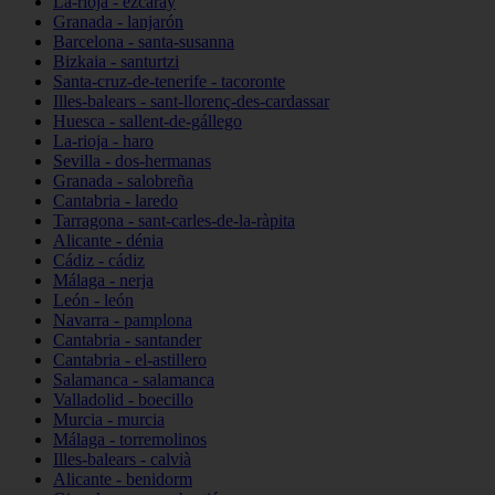
La-rioja - ezcaray
Granada - lanjarón
Barcelona - santa-susanna
Bizkaia - santurtzi
Santa-cruz-de-tenerife - tacoronte
Illes-balears - sant-llorenç-des-cardassar
Huesca - sallent-de-gállego
La-rioja - haro
Sevilla - dos-hermanas
Granada - salobreña
Cantabria - laredo
Tarragona - sant-carles-de-la-ràpita
Alicante - dénia
Cádiz - cádiz
Málaga - nerja
León - león
Navarra - pamplona
Cantabria - santander
Cantabria - el-astillero
Salamanca - salamanca
Valladolid - boecillo
Murcia - murcia
Málaga - torremolinos
Illes-balears - calvià
Alicante - benidorm