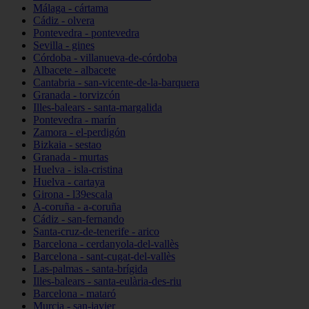
Málaga - cártama
Cádiz - olvera
Pontevedra - pontevedra
Sevilla - gines
Córdoba - villanueva-de-córdoba
Albacete - albacete
Cantabria - san-vicente-de-la-barquera
Granada - torvizcón
Illes-balears - santa-margalida
Pontevedra - marín
Zamora - el-perdigón
Bizkaia - sestao
Granada - murtas
Huelva - isla-cristina
Huelva - cartaya
Girona - l39escala
A-coruña - a-coruña
Cádiz - san-fernando
Santa-cruz-de-tenerife - arico
Barcelona - cerdanyola-del-vallès
Barcelona - sant-cugat-del-vallès
Las-palmas - santa-brígida
Illes-balears - santa-eulària-des-riu
Barcelona - mataró
Murcia - san-javier