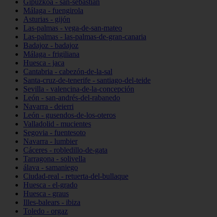
Gipuzkoa - san-sebastián
Málaga - fuengirola
Asturias - gijón
Las-palmas - vega-de-san-mateo
Las-palmas - las-palmas-de-gran-canaria
Badajoz - badajoz
Málaga - frigiliana
Huesca - jaca
Cantabria - cabezón-de-la-sal
Santa-cruz-de-tenerife - santiago-del-teide
Sevilla - valencina-de-la-concepción
León - san-andrés-del-rabanedo
Navarra - deierri
León - gusendos-de-los-oteros
Valladolid - mucientes
Segovia - fuentesoto
Navarra - lumbier
Cáceres - robledillo-de-gata
Tarragona - solivella
álava - samaniego
Ciudad-real - retuerta-del-bullaque
Huesca - el-grado
Huesca - graus
Illes-balears - ibiza
Toledo - orgaz