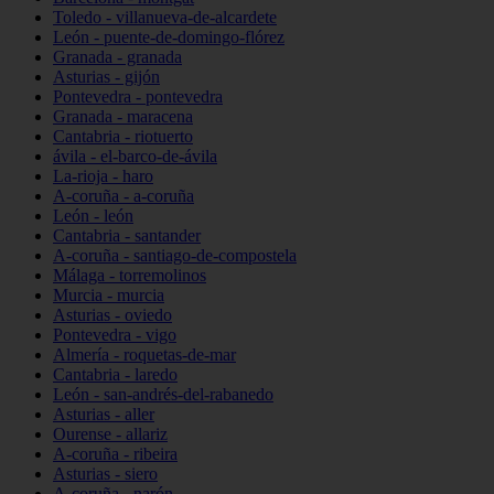
Toledo - villanueva-de-alcardete
León - puente-de-domingo-flórez
Granada - granada
Asturias - gijón
Pontevedra - pontevedra
Granada - maracena
Cantabria - riotuerto
ávila - el-barco-de-ávila
La-rioja - haro
A-coruña - a-coruña
León - león
Cantabria - santander
A-coruña - santiago-de-compostela
Málaga - torremolinos
Murcia - murcia
Asturias - oviedo
Pontevedra - vigo
Almería - roquetas-de-mar
Cantabria - laredo
León - san-andrés-del-rabanedo
Asturias - aller
Ourense - allariz
A-coruña - ribeira
Asturias - siero
A-coruña - narón