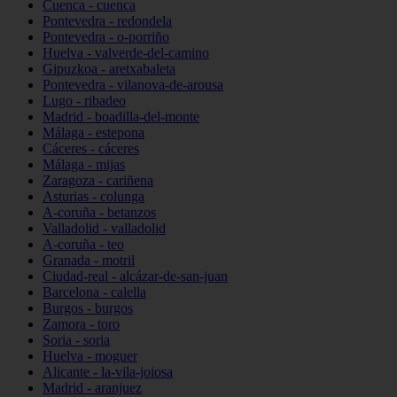
Cuenca - cuenca
Pontevedra - redondela
Pontevedra - o-porriño
Huelva - valverde-del-camino
Gipuzkoa - aretxabaleta
Pontevedra - vilanova-de-arousa
Lugo - ribadeo
Madrid - boadilla-del-monte
Málaga - estepona
Cáceres - cáceres
Málaga - mijas
Zaragoza - cariñena
Asturias - colunga
A-coruña - betanzos
Valladolid - valladolid
A-coruña - teo
Granada - motril
Ciudad-real - alcázar-de-san-juan
Barcelona - calella
Burgos - burgos
Zamora - toro
Soria - soria
Huelva - moguer
Alicante - la-vila-joiosa
Madrid - aranjuez