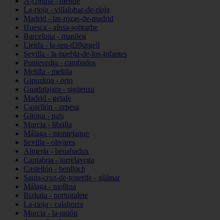
A-coruña - melide
La-rioja - villalobar-de-rioja
Madrid - las-rozas-de-madrid
Huesca - aínsa-sobrarbe
Barcelona - manlleu
Lleida - la-seu-d39urgell
Sevilla - la-puebla-de-los-infantes
Pontevedra - cambados
Melilla - melilla
Gipuzkoa - orio
Guadalajara - sigüenza
Madrid - getafe
Castellón - orpesa
Girona - pals
Murcia - librilla
Málaga - montejaque
Sevilla - olivares
Almería - benahadux
Cantabria - torrelavega
Castellón - benlloch
Santa-cruz-de-tenerife - güímar
Málaga - mollina
Bizkaia - portugalete
La-rioja - calahorra
Murcia - la-unión