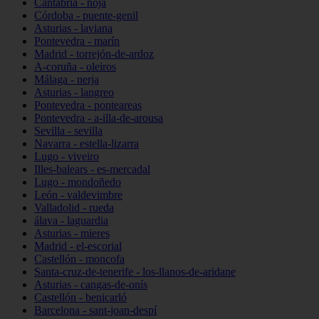
Cantabria - noja
Córdoba - puente-genil
Asturias - laviana
Pontevedra - marín
Madrid - torrejón-de-ardoz
A-coruña - oleiros
Málaga - nerja
Asturias - langreo
Pontevedra - ponteareas
Pontevedra - a-illa-de-arousa
Sevilla - sevilla
Navarra - estella-lizarra
Lugo - viveiro
Illes-balears - es-mercadal
Lugo - mondoñedo
León - valdevimbre
Valladolid - rueda
álava - laguardia
Asturias - mieres
Madrid - el-escorial
Castellón - moncofa
Santa-cruz-de-tenerife - los-llanos-de-aridane
Asturias - cangas-de-onís
Castellón - benicarló
Barcelona - sant-joan-despí