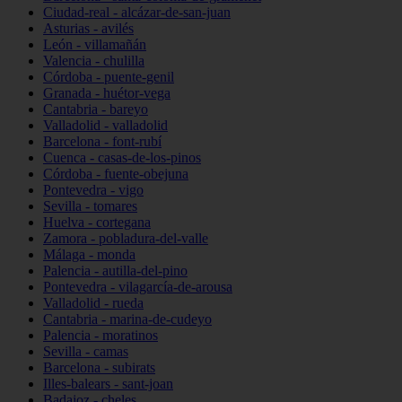
Ciudad-real - alcázar-de-san-juan
Asturias - avilés
León - villamañán
Valencia - chulilla
Córdoba - puente-genil
Granada - huétor-vega
Cantabria - bareyo
Valladolid - valladolid
Barcelona - font-rubí
Cuenca - casas-de-los-pinos
Córdoba - fuente-obejuna
Pontevedra - vigo
Sevilla - tomares
Huelva - cortegana
Zamora - pobladura-del-valle
Málaga - monda
Palencia - autilla-del-pino
Pontevedra - vilagarcía-de-arousa
Valladolid - rueda
Cantabria - marina-de-cudeyo
Palencia - moratinos
Sevilla - camas
Barcelona - subirats
Illes-balears - sant-joan
Badajoz - cheles