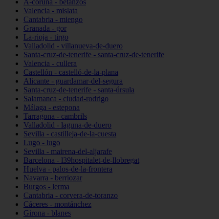
A-coruña - betanzos
Valencia - mislata
Cantabria - miengo
Granada - gor
La-rioja - tirgo
Valladolid - villanueva-de-duero
Santa-cruz-de-tenerife - santa-cruz-de-tenerife
Valencia - cullera
Castellón - castelló-de-la-plana
Alicante - guardamar-del-segura
Santa-cruz-de-tenerife - santa-úrsula
Salamanca - ciudad-rodrigo
Málaga - estepona
Tarragona - cambrils
Valladolid - laguna-de-duero
Sevilla - castilleja-de-la-cuesta
Lugo - lugo
Sevilla - mairena-del-aljarafe
Barcelona - l39hospitalet-de-llobregat
Huelva - palos-de-la-frontera
Navarra - berriozar
Burgos - lerma
Cantabria - corvera-de-toranzo
Cáceres - montánchez
Girona - blanes