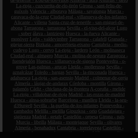
de-tenerife - icod-de-los-vinos
Almería - adra
Asturias - siero
La-rioja - cuzcurrita-de-río-tirón
Girona - sant-feliu-de-
guíxols
Valencia - alboraya
Málaga - sayalonga
Murcia -
caravaca-de-la-cruz
Ciudad-real - villanueva-de-los-infantes
Alicante - villena
Santa-cruz-de-tenerife - san-miguel-de-
abona
Tarragona - tarragona
Sevilla - el-viso-del-alcor
Lugo
- sober
álava - lantziego
Huesca - la-fueva
Alicante -
monòver
León - valdevimbre
Tarragona - calafell
Granada -
güejar-sierra
Bizkaia - amorebieta-etxano
Cantabria - medio-
cudeyo
Lugo - cervo
La-rioja - lardero
León - molinaseca
Ciudad-real - almagro
Murcia - molina-de-segura
Zaragoza -
fuendejalón
Huesca - villanueva-de-sigena
Pontevedra - o-
grove
Las-palmas - arucas
Lleida - mollerussa
Sevilla -
aznalcázar
Toledo - bargas
Sevilla - la-rinconada
Huesca -
adahuesca
La-rioja - san-asensio
Madrid - colmenar-de-oreja
Almería - láujar-de-andarax
Córdoba - montilla
Girona -
palamós
Cádiz - chiclana-de-la-frontera
A-coruña - melide
La-rioja - villalobar-de-rioja
Madrid - las-rozas-de-madrid
Huesca - aínsa-sobrarbe
Barcelona - manlleu
Lleida - la-seu-
d39urgell
Sevilla - la-puebla-de-los-infantes
Pontevedra -
cambados
Melilla - melilla
Gipuzkoa - orio
Guadalajara -
sigüenza
Madrid - getafe
Castellón - orpesa
Girona - pals
Murcia - librilla
Málaga - montejaque
Sevilla - olivares
Almería - benahadux
Cantabria - torrelavega
Castellón -
benlloch
Santa-cruz-de-tenerife - güímar
Málaga - mollina