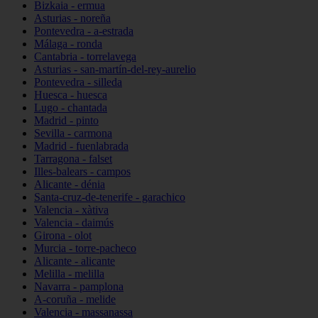
Bizkaia - ermua
Asturias - noreña
Pontevedra - a-estrada
Málaga - ronda
Cantabria - torrelavega
Asturias - san-martín-del-rey-aurelio
Pontevedra - silleda
Huesca - huesca
Lugo - chantada
Madrid - pinto
Sevilla - carmona
Madrid - fuenlabrada
Tarragona - falset
Illes-balears - campos
Alicante - dénia
Santa-cruz-de-tenerife - garachico
Valencia - xàtiva
Valencia - daimús
Girona - olot
Murcia - torre-pacheco
Alicante - alicante
Melilla - melilla
Navarra - pamplona
A-coruña - melide
Valencia - massanassa