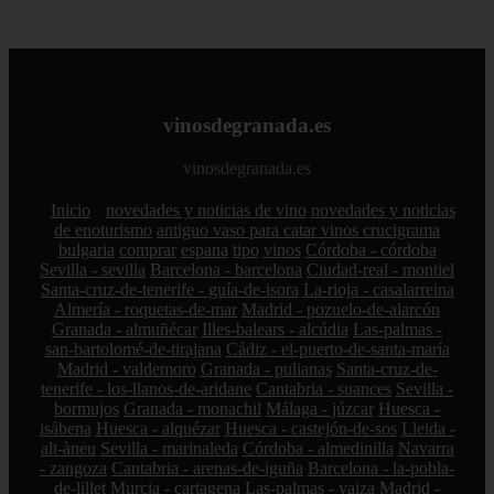
vinosdegranada.es
vinosdegranada.es
Inicio
novedades y noticias de vino
novedades y noticias
de enoturismo
antiguo vaso para catar vinos crucigrama
bulgaria
comprar
espana
tipo
vinos
Córdoba - córdoba
Sevilla - sevilla
Barcelona - barcelona
Ciudad-real - montiel
Santa-cruz-de-tenerife - guía-de-isora
La-rioja - casalarreina
Almería - roquetas-de-mar
Madrid - pozuelo-de-alarcón
Granada - almuñécar
Illes-balears - alcúdia
Las-palmas -
san-bartolomé-de-tirajana
Cádiz - el-puerto-de-santa-maría
Madrid - valdemoro
Granada - pulianas
Santa-cruz-de-
tenerife - los-llanos-de-aridane
Cantabria - suances
Sevilla -
bormujos
Granada - monachil
Málaga - júzcar
Huesca -
isábena
Huesca - alquézar
Huesca - castejón-de-sos
Lleida -
alt-àneu
Sevilla - marinaleda
Córdoba - almedinilla
Navarra
- zangoza
Cantabria - arenas-de-iguña
Barcelona - la-pobla-
de-lillet
Murcia - cartagena
Las-palmas - yaiza
Madrid -