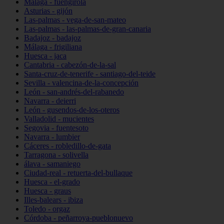
Málaga - fuengirola
Asturias - gijón
Las-palmas - vega-de-san-mateo
Las-palmas - las-palmas-de-gran-canaria
Badajoz - badajoz
Málaga - frigiliana
Huesca - jaca
Cantabria - cabezón-de-la-sal
Santa-cruz-de-tenerife - santiago-del-teide
Sevilla - valencina-de-la-concepción
León - san-andrés-del-rabanedo
Navarra - deierri
León - gusendos-de-los-oteros
Valladolid - mucientes
Segovia - fuentesoto
Navarra - lumbier
Cáceres - robledillo-de-gata
Tarragona - solivella
álava - samaniego
Ciudad-real - retuerta-del-bullaque
Huesca - el-grado
Huesca - graus
Illes-balears - ibiza
Toledo - orgaz
Córdoba - peñarroya-pueblonuevo