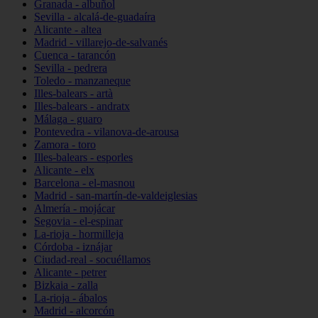
Granada - albuñol
Sevilla - alcalá-de-guadaíra
Alicante - altea
Madrid - villarejo-de-salvanés
Cuenca - tarancón
Sevilla - pedrera
Toledo - manzaneque
Illes-balears - artà
Illes-balears - andratx
Málaga - guaro
Pontevedra - vilanova-de-arousa
Zamora - toro
Illes-balears - esporles
Alicante - elx
Barcelona - el-masnou
Madrid - san-martín-de-valdeiglesias
Almería - mojácar
Segovia - el-espinar
La-rioja - hormilleja
Córdoba - iznájar
Ciudad-real - socuéllamos
Alicante - petrer
Bizkaia - zalla
La-rioja - ábalos
Madrid - alcorcón