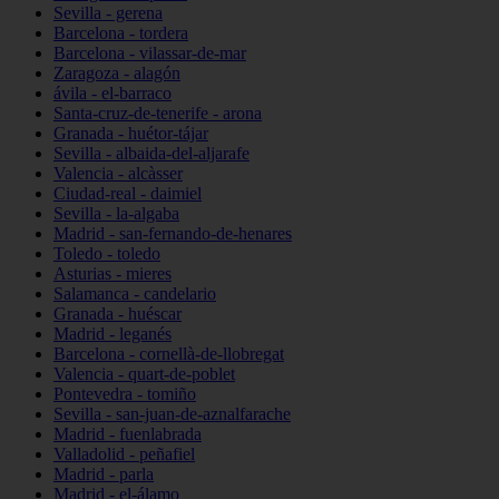
Sevilla - gerena
Barcelona - tordera
Barcelona - vilassar-de-mar
Zaragoza - alagón
ávila - el-barraco
Santa-cruz-de-tenerife - arona
Granada - huétor-tájar
Sevilla - albaida-del-aljarafe
Valencia - alcàsser
Ciudad-real - daimiel
Sevilla - la-algaba
Madrid - san-fernando-de-henares
Toledo - toledo
Asturias - mieres
Salamanca - candelario
Granada - huéscar
Madrid - leganés
Barcelona - cornellà-de-llobregat
Valencia - quart-de-poblet
Pontevedra - tomiño
Sevilla - san-juan-de-aznalfarache
Madrid - fuenlabrada
Valladolid - peñafiel
Madrid - parla
Madrid - el-álamo