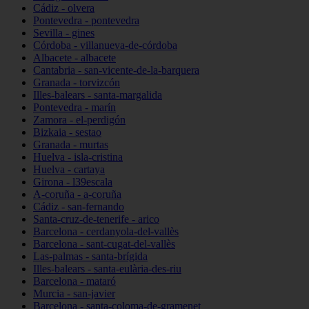
Cádiz - olvera
Pontevedra - pontevedra
Sevilla - gines
Córdoba - villanueva-de-córdoba
Albacete - albacete
Cantabria - san-vicente-de-la-barquera
Granada - torvizcón
Illes-balears - santa-margalida
Pontevedra - marín
Zamora - el-perdigón
Bizkaia - sestao
Granada - murtas
Huelva - isla-cristina
Huelva - cartaya
Girona - l39escala
A-coruña - a-coruña
Cádiz - san-fernando
Santa-cruz-de-tenerife - arico
Barcelona - cerdanyola-del-vallès
Barcelona - sant-cugat-del-vallès
Las-palmas - santa-brígida
Illes-balears - santa-eulària-des-riu
Barcelona - mataró
Murcia - san-javier
Barcelona - santa-coloma-de-gramenet