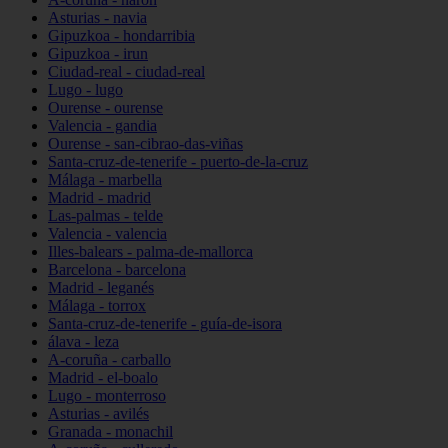
Asturias - navia
Gipuzkoa - hondarribia
Gipuzkoa - irun
Ciudad-real - ciudad-real
Lugo - lugo
Ourense - ourense
Valencia - gandia
Ourense - san-cibrao-das-viñas
Santa-cruz-de-tenerife - puerto-de-la-cruz
Málaga - marbella
Madrid - madrid
Las-palmas - telde
Valencia - valencia
Illes-balears - palma-de-mallorca
Barcelona - barcelona
Madrid - leganés
Málaga - torrox
Santa-cruz-de-tenerife - guía-de-isora
álava - leza
A-coruña - carballo
Madrid - el-boalo
Lugo - monterroso
Asturias - avilés
Granada - monachil