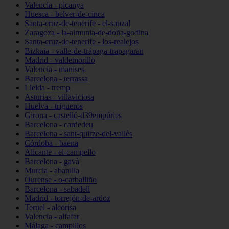
Valencia - picanya
Huesca - belver-de-cinca
Santa-cruz-de-tenerife - el-sauzal
Zaragoza - la-almunia-de-doña-godina
Santa-cruz-de-tenerife - los-realejos
Bizkaia - valle-de-trápaga-trapagaran
Madrid - valdemorillo
Valencia - manises
Barcelona - terrassa
Lleida - tremp
Asturias - villaviciosa
Huelva - trigueros
Girona - castelló-d39empúries
Barcelona - cardedeu
Barcelona - sant-quirze-del-vallès
Córdoba - baena
Alicante - el-campello
Barcelona - gavà
Murcia - abanilla
Ourense - o-carballiño
Barcelona - sabadell
Madrid - torrejón-de-ardoz
Teruel - alcorisa
Valencia - alfafar
Málaga - campillos