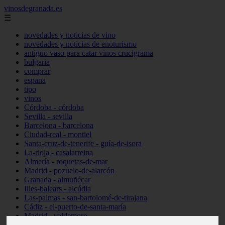
vinosdegranada.es
☰
novedades y noticias de vino
novedades y noticias de enoturismo
antiguo vaso para catar vinos crucigrama
bulgaria
comprar
espana
tipo
vinos
Córdoba - córdoba
Sevilla - sevilla
Barcelona - barcelona
Ciudad-real - montiel
Santa-cruz-de-tenerife - guía-de-isora
La-rioja - casalarreina
Almería - roquetas-de-mar
Madrid - pozuelo-de-alarcón
Granada - almuñécar
Illes-balears - alcúdia
Las-palmas - san-bartolomé-de-tirajana
Cádiz - el-puerto-de-santa-maría
Madrid - valdemoro
Granada - pulianas