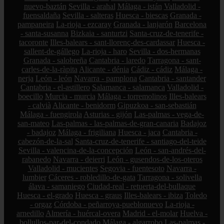
nuevo-baztán
Sevilla - arahal
Málaga - istán
Valladolid -
fuensaldaña
Sevilla - salteras
Huesca - biescas
Granada -
pampaneira
La-rioja - ezcaray
Granada - lanjarón
Barcelona
- santa-susanna
Bizkaia - santurtzi
Santa-cruz-de-tenerife -
tacoronte
Illes-balears - sant-llorenç-des-cardassar
Huesca -
sallent-de-gállego
La-rioja - haro
Sevilla - dos-hermanas
Granada - salobreña
Cantabria - laredo
Tarragona - sant-
carles-de-la-ràpita
Alicante - dénia
Cádiz - cádiz
Málaga -
nerja
León - león
Navarra - pamplona
Cantabria - santander
Cantabria - el-astillero
Salamanca - salamanca
Valladolid -
boecillo
Murcia - murcia
Málaga - torremolinos
Illes-balears
- calvià
Alicante - benidorm
Gipuzkoa - san-sebastián
Málaga - fuengirola
Asturias - gijón
Las-palmas - vega-de-
san-mateo
Las-palmas - las-palmas-de-gran-canaria
Badajoz
- badajoz
Málaga - frigiliana
Huesca - jaca
Cantabria -
cabezón-de-la-sal
Santa-cruz-de-tenerife - santiago-del-teide
Sevilla - valencina-de-la-concepción
León - san-andrés-del-
rabanedo
Navarra - deierri
León - gusendos-de-los-oteros
Valladolid - mucientes
Segovia - fuentesoto
Navarra -
lumbier
Cáceres - robledillo-de-gata
Tarragona - solivella
álava - samaniego
Ciudad-real - retuerta-del-bullaque
Huesca - el-grado
Huesca - graus
Illes-balears - ibiza
Toledo
- orgaz
Córdoba - peñarroya-pueblonuevo
La-rioja -
arnedillo
Almería - huércal-overa
Madrid - el-molar
Huelva -
bollullos-par-del-condado
Málaga - algarrobo
Las-palmas -