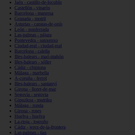
Jaén - castillo-de-locubín
Castellón - vinaròs
Barcelona - manresa
Granada - motril
Asturias - cangas-de-onís
León - ponferrada
Las-palmas - pájara
Pontevedra - sanxenxo
Ciudad-real - ciudad-real
Barcelona - calella
Illes-balears - maó-mahón
Illes-balears - sóller
Cádiz - chipiona
Málaga - marbella
A-coruña - ferrol
Illes-balears - santanyí
Girona - lloret-de-mar
Segovia - segovia
Gipuzkoa - mutriku
Málaga - ronda
Girona - roses
Huelva - huelva
La-rioja - logroño
Cádiz - jerez-de-la-frontera
Las-palmas - tías