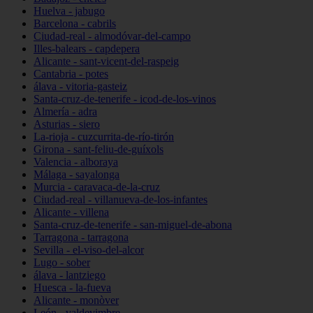
Huelva - jabugo
Barcelona - cabrils
Ciudad-real - almodóvar-del-campo
Illes-balears - capdepera
Alicante - sant-vicent-del-raspeig
Cantabria - potes
álava - vitoria-gasteiz
Santa-cruz-de-tenerife - icod-de-los-vinos
Almería - adra
Asturias - siero
La-rioja - cuzcurrita-de-río-tirón
Girona - sant-feliu-de-guíxols
Valencia - alboraya
Málaga - sayalonga
Murcia - caravaca-de-la-cruz
Ciudad-real - villanueva-de-los-infantes
Alicante - villena
Santa-cruz-de-tenerife - san-miguel-de-abona
Tarragona - tarragona
Sevilla - el-viso-del-alcor
Lugo - sober
álava - lantziego
Huesca - la-fueva
Alicante - monòver
León - valdevimbre