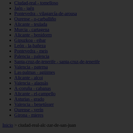
Ciudad-real - tomelloso
Jaén - jaén
Pontevedra - vilagarcía-de-arousa
Ourense - o-carballiño
Alicante - teulada
Murcia - cartagena
Alicante - benidorm
Gipuzkoa - eibar
León - la-bañeza
Pontevedra - meis
Palencia - palencia
Santa-cruz-de-tenerife - santa-cruz-de-tenerife
Valencia - paterna
Las-palmas - agüimes
Alicante - alcoi
Valencia - alaquàs
A-coruña - cabanas
Alicante - el-campello
Asturias - grado
Valencia - benetússer
Ourense - verín
Girona - mieres
Inicio
>
ciudad-real-alc-zar-de-san-juan