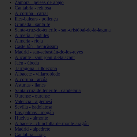
Zamora - peleas-de-abajo
Cantabria - reinosa
A-coruña - carral
Illes-balears - pollença
Granada - santa-fe
Santa-cruz-de-tenerife - san-cristóbal-de-la-laguna
Almería - padules
Almería - rioja
Castellón - benicàssim
Madrid - san-sebastián-de-los-reyes
Alicante - sant-joan-d39alacant
Jaén - úbeda
Tarragona - ulldecona
Albacete - villarrobledo
A-coruña - arzúa
Asturias - llanes
Santa-cruz-de-tenerife - candelaria
Ourense - ourense
Valencia - algemesí
Sevilla - badolatosa
Las-palmas - mogán
Huelva - almonte
Albacete - chinchilla-de-monte-aragón
Madrid - alpedrete
Cantabria - noja