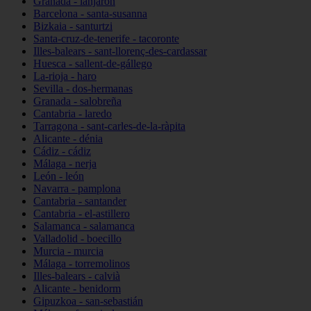
Granada - lanjarón
Barcelona - santa-susanna
Bizkaia - santurtzi
Santa-cruz-de-tenerife - tacoronte
Illes-balears - sant-llorenç-des-cardassar
Huesca - sallent-de-gállego
La-rioja - haro
Sevilla - dos-hermanas
Granada - salobreña
Cantabria - laredo
Tarragona - sant-carles-de-la-ràpita
Alicante - dénia
Cádiz - cádiz
Málaga - nerja
León - león
Navarra - pamplona
Cantabria - santander
Cantabria - el-astillero
Salamanca - salamanca
Valladolid - boecillo
Murcia - murcia
Málaga - torremolinos
Illes-balears - calvià
Alicante - benidorm
Gipuzkoa - san-sebastián