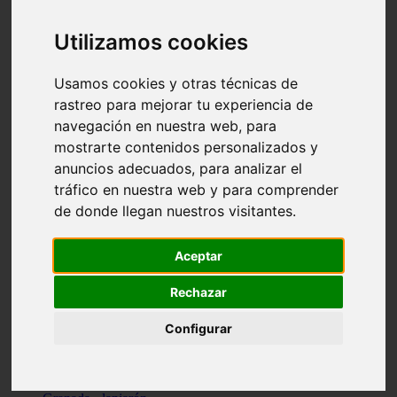
Santa-cruz-de-tenerife - los-llanos-de-aridane
Cantabria - suances
Utilizamos cookies
Sevilla - bormujos
Granada - monachil
Málaga - júzcar
Usamos cookies y otras técnicas de
Huesca - isábena
rastreo para mejorar tu experiencia de
Huesca - alquézar
navegación en nuestra web, para
Huesca - castejón-de-sos
Lleida - alt-àneu
mostrarte contenidos personalizados y
Sevilla - marinaleda
anuncios adecuados, para analizar el
Córdoba - almedinilla
tráfico en nuestra web y para comprender
Navarra - zangoza
Cantabria - arenas-de-iguña
de donde llegan nuestros visitantes.
Barcelona - la-pobla-de-lillet
Murcia - cartagena
Las-palmas - yaiza
Aceptar
Madrid - nuevo-baztán
Sevilla - arahal
Rechazar
Málaga - istán
Valladolid - fuensaldaña
Configurar
Sevilla - salteras
Huesca - biescas
Granada - pampaneira
La-rioja - ezcaray