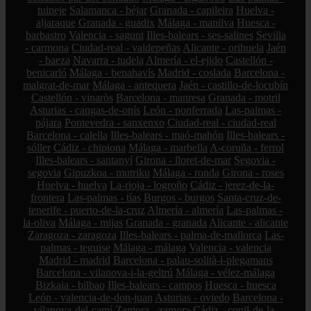
tuineje
Salamanca - béjar
Granada - capileira
Huelva -
aljaraque
Granada - guadix
Málaga - manilva
Huesca -
barbastro
Valencia - sagunt
Illes-balears - ses-salines
Sevilla
- carmona
Ciudad-real - valdepeñas
Alicante - orihuela
Jaén
- baeza
Navarra - tudela
Almería - el-ejido
Castellón -
benicarló
Málaga - benahavís
Madrid - coslada
Barcelona -
malgrat-de-mar
Málaga - antequera
Jaén - castillo-de-locubín
Castellón - vinaròs
Barcelona - manresa
Granada - motril
Asturias - cangas-de-onís
León - ponferrada
Las-palmas -
pájara
Pontevedra - sanxenxo
Ciudad-real - ciudad-real
Barcelona - calella
Illes-balears - maó-mahón
Illes-balears -
sóller
Cádiz - chipiona
Málaga - marbella
A-coruña - ferrol
Illes-balears - santanyí
Girona - lloret-de-mar
Segovia -
segovia
Gipuzkoa - mutriku
Málaga - ronda
Girona - roses
Huelva - huelva
La-rioja - logroño
Cádiz - jerez-de-la-
frontera
Las-palmas - tías
Burgos - burgos
Santa-cruz-de-
tenerife - puerto-de-la-cruz
Almería - almería
Las-palmas -
la-oliva
Málaga - mijas
Granada - granada
Alicante - alicante
Zaragoza - zaragoza
Illes-balears - palma-de-mallorca
Las-
palmas - teguise
Málaga - málaga
Valencia - valencia
Madrid - madrid
Barcelona - palau-solità-i-plegamans
Barcelona - vilanova-i-la-geltrú
Málaga - vélez-málaga
Bizkaia - bilbao
Illes-balears - campos
Huesca - huesca
León - valencia-de-don-juan
Asturias - oviedo
Barcelona -
vilanova-del-camí
Zamora - zamora
Cádiz - conil-de-la-