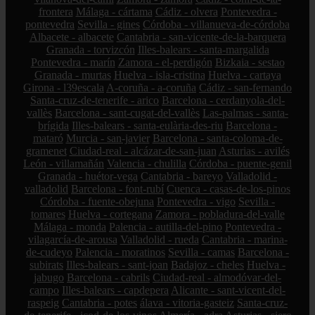
frontera
Málaga - cártama
Cádiz - olvera
Pontevedra -
pontevedra
Sevilla - gines
Córdoba - villanueva-de-córdoba
Albacete - albacete
Cantabria - san-vicente-de-la-barquera
Granada - torvizcón
Illes-balears - santa-margalida
Pontevedra - marín
Zamora - el-perdigón
Bizkaia - sestao
Granada - murtas
Huelva - isla-cristina
Huelva - cartaya
Girona - l39escala
A-coruña - a-coruña
Cádiz - san-fernando
Santa-cruz-de-tenerife - arico
Barcelona - cerdanyola-del-
vallès
Barcelona - sant-cugat-del-vallès
Las-palmas - santa-
brígida
Illes-balears - santa-eulària-des-riu
Barcelona -
mataró
Murcia - san-javier
Barcelona - santa-coloma-de-
gramenet
Ciudad-real - alcázar-de-san-juan
Asturias - avilés
León - villamañán
Valencia - chulilla
Córdoba - puente-genil
Granada - huétor-vega
Cantabria - bareyo
Valladolid -
valladolid
Barcelona - font-rubí
Cuenca - casas-de-los-pinos
Córdoba - fuente-obejuna
Pontevedra - vigo
Sevilla -
tomares
Huelva - cortegana
Zamora - pobladura-del-valle
Málaga - monda
Palencia - autilla-del-pino
Pontevedra -
vilagarcía-de-arousa
Valladolid - rueda
Cantabria - marina-
de-cudeyo
Palencia - moratinos
Sevilla - camas
Barcelona -
subirats
Illes-balears - sant-joan
Badajoz - cheles
Huelva -
jabugo
Barcelona - cabrils
Ciudad-real - almodóvar-del-
campo
Illes-balears - capdepera
Alicante - sant-vicent-del-
raspeig
Cantabria - potes
álava - vitoria-gasteiz
Santa-cruz-