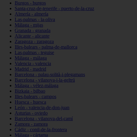
Burgos - burgos
Santa-cruz-de-tenerife - puerto-de-la-cruz
Almería - almería
Las-palmas - la-oliva
Málaga - mijas
Granada - granada
Alicante - alicante
Zaragoza - zaragoza
Illes-balears - palma-de-mallorca
Las-palmas - teguise
Málaga - málaga
Valencia - valencia
Madrid - madrid
Barcelona - palau-solità-i-plegamans
Barcelona - vilanova-i-la-geltrú
Málaga - vélez-málaga
Bizkaia - bilbao
Illes-balears - campos
Huesca - huesca
León - valencia-de-don-juan
Asturias - oviedo
Barcelona - vilanova-del-camí
Zamora - zamora
Cádiz - conil-de-la-frontera
Málaga - cártama