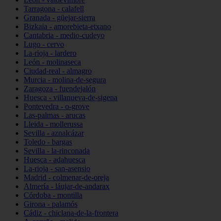
Tarragona - calafell
Granada - güejar-sierra
Bizkaia - amorebieta-etxano
Cantabria - medio-cudeyo
Lugo - cervo
La-rioja - lardero
León - molinaseca
Ciudad-real - almagro
Murcia - molina-de-segura
Zaragoza - fuendejalón
Huesca - villanueva-de-sigena
Pontevedra - o-grove
Las-palmas - arucas
Lleida - mollerussa
Sevilla - aznalcázar
Toledo - bargas
Sevilla - la-rinconada
Huesca - adahuesca
La-rioja - san-asensio
Madrid - colmenar-de-oreja
Almería - láujar-de-andarax
Córdoba - montilla
Girona - palamós
Cádiz - chiclana-de-la-frontera