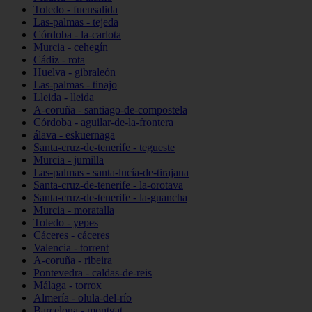
Toledo - fuensalida
Las-palmas - tejeda
Córdoba - la-carlota
Murcia - cehegín
Cádiz - rota
Huelva - gibraleón
Las-palmas - tinajo
Lleida - lleida
A-coruña - santiago-de-compostela
Córdoba - aguilar-de-la-frontera
álava - eskuernaga
Santa-cruz-de-tenerife - tegueste
Murcia - jumilla
Las-palmas - santa-lucía-de-tirajana
Santa-cruz-de-tenerife - la-orotava
Santa-cruz-de-tenerife - la-guancha
Murcia - moratalla
Toledo - yepes
Cáceres - cáceres
Valencia - torrent
A-coruña - ribeira
Pontevedra - caldas-de-reis
Málaga - torrox
Almería - olula-del-río
Barcelona - montgat