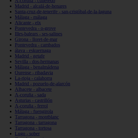
A-coruña - culleredo
Madrid - alcalá-de-henares
Santa-cruz-de-tenerife - san-cristóbal-de-la-laguna
Málaga - málaga
Alicante - elx
Pontevedra - o-grove
Illes-balears - ses-salines
Girona - lloret-de-mar
Pontevedra - cambados
álava - eskuernaga
Madrid - getafe
Sevilla - dos-hermanas
Málaga - benalmádena
Ourense - ribadavia
La-rioja - calahorra
Madrid - pozuelo-de-alarcón
Albacete - albacete
A-coruña - sada
Asturias - castrillón
A-coruña - ferrol
Málaga - fuengirola
Tarragona - montblanc
Tarragona - tarragona
Tarragona - tortosa
Lugo - sober