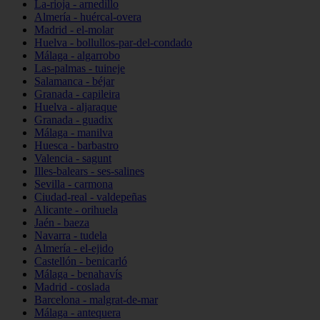
La-rioja - arnedillo
Almería - huércal-overa
Madrid - el-molar
Huelva - bollullos-par-del-condado
Málaga - algarrobo
Las-palmas - tuineje
Salamanca - béjar
Granada - capileira
Huelva - aljaraque
Granada - guadix
Málaga - manilva
Huesca - barbastro
Valencia - sagunt
Illes-balears - ses-salines
Sevilla - carmona
Ciudad-real - valdepeñas
Alicante - orihuela
Jaén - baeza
Navarra - tudela
Almería - el-ejido
Castellón - benicarló
Málaga - benahavís
Madrid - coslada
Barcelona - malgrat-de-mar
Málaga - antequera