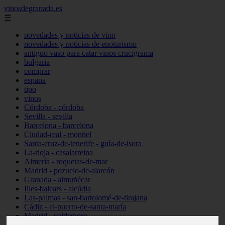
vinosdegranada.es
☰
novedades y noticias de vino
novedades y noticias de enoturismo
antiguo vaso para catar vinos crucigrama
bulgaria
comprar
espana
tipo
vinos
Córdoba - córdoba
Sevilla - sevilla
Barcelona - barcelona
Ciudad-real - montiel
Santa-cruz-de-tenerife - guía-de-isora
La-rioja - casalarreina
Almería - roquetas-de-mar
Madrid - pozuelo-de-alarcón
Granada - almuñécar
Illes-balears - alcúdia
Las-palmas - san-bartolomé-de-tirajana
Cádiz - el-puerto-de-santa-maría
Madrid - valdemoro
Granada - pulianas