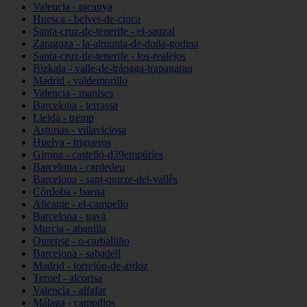
Valencia - picanya
Huesca - belver-de-cinca
Santa-cruz-de-tenerife - el-sauzal
Zaragoza - la-almunia-de-doña-godina
Santa-cruz-de-tenerife - los-realejos
Bizkaia - valle-de-trápaga-trapagaran
Madrid - valdemorillo
Valencia - manises
Barcelona - terrassa
Lleida - tremp
Asturias - villaviciosa
Huelva - trigueros
Girona - castelló-d39empúries
Barcelona - cardedeu
Barcelona - sant-quirze-del-vallès
Córdoba - baena
Alicante - el-campello
Barcelona - gavà
Murcia - abanilla
Ourense - o-carballiño
Barcelona - sabadell
Madrid - torrejón-de-ardoz
Teruel - alcorisa
Valencia - alfafar
Málaga - campillos