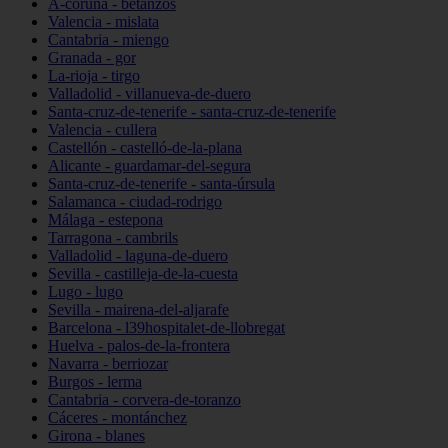
A-coruña - betanzos
Valencia - mislata
Cantabria - miengo
Granada - gor
La-rioja - tirgo
Valladolid - villanueva-de-duero
Santa-cruz-de-tenerife - santa-cruz-de-tenerife
Valencia - cullera
Castellón - castelló-de-la-plana
Alicante - guardamar-del-segura
Santa-cruz-de-tenerife - santa-úrsula
Salamanca - ciudad-rodrigo
Málaga - estepona
Tarragona - cambrils
Valladolid - laguna-de-duero
Sevilla - castilleja-de-la-cuesta
Lugo - lugo
Sevilla - mairena-del-aljarafe
Barcelona - l39hospitalet-de-llobregat
Huelva - palos-de-la-frontera
Navarra - berriozar
Burgos - lerma
Cantabria - corvera-de-toranzo
Cáceres - montánchez
Girona - blanes