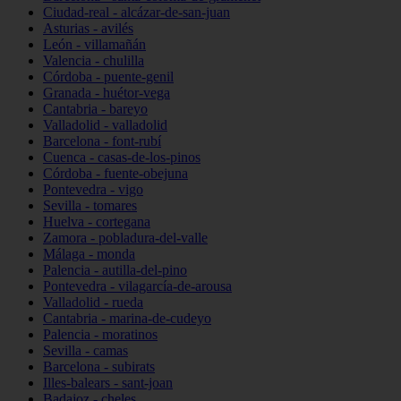
Ciudad-real - alcázar-de-san-juan
Asturias - avilés
León - villamañán
Valencia - chulilla
Córdoba - puente-genil
Granada - huétor-vega
Cantabria - bareyo
Valladolid - valladolid
Barcelona - font-rubí
Cuenca - casas-de-los-pinos
Córdoba - fuente-obejuna
Pontevedra - vigo
Sevilla - tomares
Huelva - cortegana
Zamora - pobladura-del-valle
Málaga - monda
Palencia - autilla-del-pino
Pontevedra - vilagarcía-de-arousa
Valladolid - rueda
Cantabria - marina-de-cudeyo
Palencia - moratinos
Sevilla - camas
Barcelona - subirats
Illes-balears - sant-joan
Badajoz - cheles