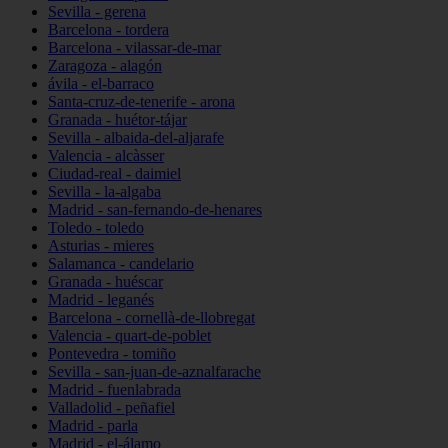
Sevilla - gerena
Barcelona - tordera
Barcelona - vilassar-de-mar
Zaragoza - alagón
ávila - el-barraco
Santa-cruz-de-tenerife - arona
Granada - huétor-tájar
Sevilla - albaida-del-aljarafe
Valencia - alcàsser
Ciudad-real - daimiel
Sevilla - la-algaba
Madrid - san-fernando-de-henares
Toledo - toledo
Asturias - mieres
Salamanca - candelario
Granada - huéscar
Madrid - leganés
Barcelona - cornellà-de-llobregat
Valencia - quart-de-poblet
Pontevedra - tomiño
Sevilla - san-juan-de-aznalfarache
Madrid - fuenlabrada
Valladolid - peñafiel
Madrid - parla
Madrid - el-álamo