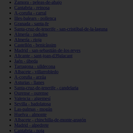
Zamora - peleas-de-abajo
Cantabria - reinosa
A-coruña - carral
Illes-balears - pollença
Granada - santa-fe
Santa-cruz-de-tenerife - san-cristóbal-de-la-laguna
Almería - padules
Almería - rioja
Castellón - benicàssim
Madrid - san-sebastián-de-los-reyes
Alicante - sant-joan-d39alacant
Jaén - úbeda
Tarragona - ulldecona
Albacete - villarrobledo
A-coruña - arzúa
Asturias - llanes
Santa-cruz-de-tenerife - candelaria
Ourense - ourense
Valencia - algemesí
Sevilla - badolatosa
Las-palmas - mogán
Huelva - almonte
Albacete - chinchilla-de-monte-aragón
Madrid - alpedrete
Cantabria - noja