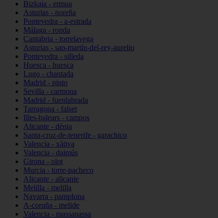
Bizkaia - ermua
Asturias - noreña
Pontevedra - a-estrada
Málaga - ronda
Cantabria - torrelavega
Asturias - san-martín-del-rey-aurelio
Pontevedra - silleda
Huesca - huesca
Lugo - chantada
Madrid - pinto
Sevilla - carmona
Madrid - fuenlabrada
Tarragona - falset
Illes-balears - campos
Alicante - dénia
Santa-cruz-de-tenerife - garachico
Valencia - xàtiva
Valencia - daimús
Girona - olot
Murcia - torre-pacheco
Alicante - alicante
Melilla - melilla
Navarra - pamplona
A-coruña - melide
Valencia - massanassa