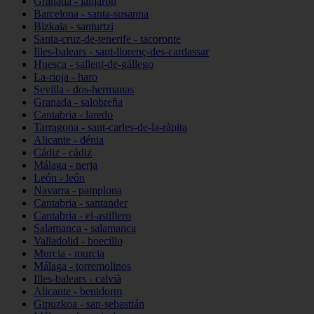
Granada - lanjarón
Barcelona - santa-susanna
Bizkaia - santurtzi
Santa-cruz-de-tenerife - tacoronte
Illes-balears - sant-llorenç-des-cardassar
Huesca - sallent-de-gállego
La-rioja - haro
Sevilla - dos-hermanas
Granada - salobreña
Cantabria - laredo
Tarragona - sant-carles-de-la-ràpita
Alicante - dénia
Cádiz - cádiz
Málaga - nerja
León - león
Navarra - pamplona
Cantabria - santander
Cantabria - el-astillero
Salamanca - salamanca
Valladolid - boecillo
Murcia - murcia
Málaga - torremolinos
Illes-balears - calvià
Alicante - benidorm
Gipuzkoa - san-sebastián