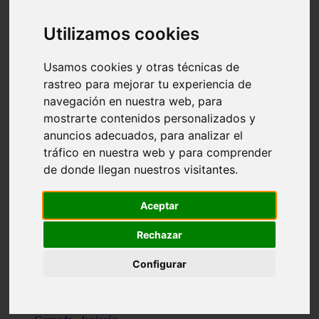
Santa-cruz-de-tenerife - los-llanos-de-aridane
Cantabria - suances
Utilizamos cookies
Sevilla - bormujos
Granada - monachil
Málaga - júzcar
Usamos cookies y otras técnicas de
Huesca - isábena
rastreo para mejorar tu experiencia de
Huesca - alquézar
navegación en nuestra web, para
Huesca - castejón-de-sos
Lleida - alt-àneu
mostrarte contenidos personalizados y
Sevilla - marinaleda
anuncios adecuados, para analizar el
Córdoba - almedinilla
tráfico en nuestra web y para comprender
Navarra - zangoza
Cantabria - arenas-de-iguña
de donde llegan nuestros visitantes.
Barcelona - la-pobla-de-lillet
Murcia - cartagena
Las-palmas - yaiza
Aceptar
Madrid - nuevo-baztán
Sevilla - arahal
Rechazar
Málaga - istán
Valladolid - fuensaldaña
Configurar
Sevilla - salteras
Huesca - biescas
Granada - pampaneira
La-rioja - ezcaray