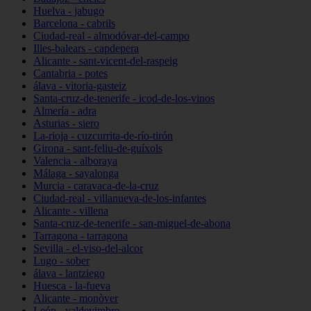
Huelva - jabugo
Barcelona - cabrils
Ciudad-real - almodóvar-del-campo
Illes-balears - capdepera
Alicante - sant-vicent-del-raspeig
Cantabria - potes
álava - vitoria-gasteiz
Santa-cruz-de-tenerife - icod-de-los-vinos
Almería - adra
Asturias - siero
La-rioja - cuzcurrita-de-río-tirón
Girona - sant-feliu-de-guíxols
Valencia - alboraya
Málaga - sayalonga
Murcia - caravaca-de-la-cruz
Ciudad-real - villanueva-de-los-infantes
Alicante - villena
Santa-cruz-de-tenerife - san-miguel-de-abona
Tarragona - tarragona
Sevilla - el-viso-del-alcor
Lugo - sober
álava - lantziego
Huesca - la-fueva
Alicante - monòver
León - valdevimbre