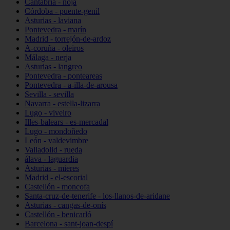
Cantabria - noja
Córdoba - puente-genil
Asturias - laviana
Pontevedra - marín
Madrid - torrejón-de-ardoz
A-coruña - oleiros
Málaga - nerja
Asturias - langreo
Pontevedra - ponteareas
Pontevedra - a-illa-de-arousa
Sevilla - sevilla
Navarra - estella-lizarra
Lugo - viveiro
Illes-balears - es-mercadal
Lugo - mondoñedo
León - valdevimbre
Valladolid - rueda
álava - laguardia
Asturias - mieres
Madrid - el-escorial
Castellón - moncofa
Santa-cruz-de-tenerife - los-llanos-de-aridane
Asturias - cangas-de-onís
Castellón - benicarló
Barcelona - sant-joan-despí