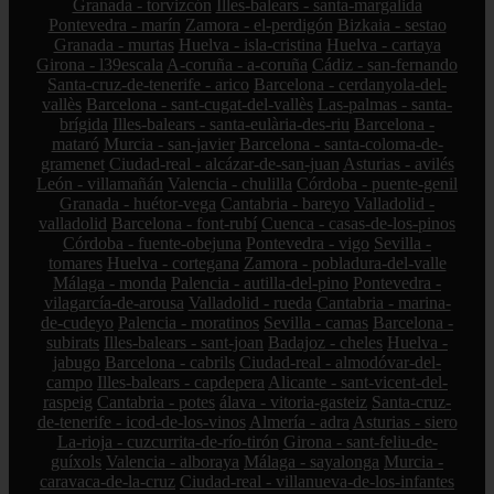
Granada - torvizcón
Illes-balears - santa-margalida
Pontevedra - marín
Zamora - el-perdigón
Bizkaia - sestao
Granada - murtas
Huelva - isla-cristina
Huelva - cartaya
Girona - l39escala
A-coruña - a-coruña
Cádiz - san-fernando
Santa-cruz-de-tenerife - arico
Barcelona - cerdanyola-del-
vallès
Barcelona - sant-cugat-del-vallès
Las-palmas - santa-
brígida
Illes-balears - santa-eulària-des-riu
Barcelona -
mataró
Murcia - san-javier
Barcelona - santa-coloma-de-
gramenet
Ciudad-real - alcázar-de-san-juan
Asturias - avilés
León - villamañán
Valencia - chulilla
Córdoba - puente-genil
Granada - huétor-vega
Cantabria - bareyo
Valladolid -
valladolid
Barcelona - font-rubí
Cuenca - casas-de-los-pinos
Córdoba - fuente-obejuna
Pontevedra - vigo
Sevilla -
tomares
Huelva - cortegana
Zamora - pobladura-del-valle
Málaga - monda
Palencia - autilla-del-pino
Pontevedra -
vilagarcía-de-arousa
Valladolid - rueda
Cantabria - marina-
de-cudeyo
Palencia - moratinos
Sevilla - camas
Barcelona -
subirats
Illes-balears - sant-joan
Badajoz - cheles
Huelva -
jabugo
Barcelona - cabrils
Ciudad-real - almodóvar-del-
campo
Illes-balears - capdepera
Alicante - sant-vicent-del-
raspeig
Cantabria - potes
álava - vitoria-gasteiz
Santa-cruz-
de-tenerife - icod-de-los-vinos
Almería - adra
Asturias - siero
La-rioja - cuzcurrita-de-río-tirón
Girona - sant-feliu-de-
guíxols
Valencia - alboraya
Málaga - sayalonga
Murcia -
caravaca-de-la-cruz
Ciudad-real - villanueva-de-los-infantes