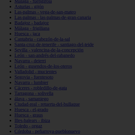
Málaga - fuengirola
Asturias - gijón
Las-palmas - vega-de-san-mateo
Las-palmas - las-palmas-de-gran-canaria
Badajoz - badajoz
Málaga - frigiliana
Huesca - jaca
Cantabria - cabezón-de-la-sal
Santa-cruz-de-tenerife - santiago-del-teide
Sevilla - valencina-de-la-concepción
León - san-andrés-del-rabanedo
Navarra - deierri
León - gusendos-de-los-oteros
Valladolid - mucientes
Segovia - fuentesoto
Navarra - lumbier
Cáceres - robledillo-de-gata
Tarragona - solivella
álava - samaniego
Ciudad-real - retuerta-del-bullaque
Huesca - el-grado
Huesca - graus
Illes-balears - ibiza
Toledo - orgaz
Córdoba - peñarroya-pueblonuevo