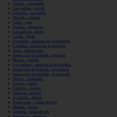
Toledo - fuensalida
Las-palmas - tejeda
Córdoba - la-carlota
Murcia - cehegín
Cádiz - rota
Huelva - gibraleón
Las-palmas - tinajo
Lleida - lleida
A-coruña - santiago-de-compostela
Córdoba - aguilar-de-la-frontera
álava - eskuernaga
Santa-cruz-de-tenerife - tegueste
Murcia - jumilla
Las-palmas - santa-lucía-de-tirajana
Santa-cruz-de-tenerife - la-orotava
Santa-cruz-de-tenerife - la-guancha
Murcia - moratalla
Toledo - yepes
Cáceres - cáceres
Valencia - torrent
A-coruña - ribeira
Pontevedra - caldas-de-reis
Málaga - torrox
Almería - olula-del-río
Barcelona - montgat