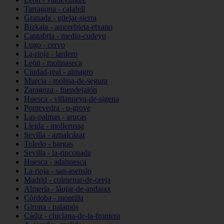
Tarragona - calafell
Granada - güejar-sierra
Bizkaia - amorebieta-etxano
Cantabria - medio-cudeyo
Lugo - cervo
La-rioja - lardero
León - molinaseca
Ciudad-real - almagro
Murcia - molina-de-segura
Zaragoza - fuendejalón
Huesca - villanueva-de-sigena
Pontevedra - o-grove
Las-palmas - arucas
Lleida - mollerussa
Sevilla - aznalcázar
Toledo - bargas
Sevilla - la-rinconada
Huesca - adahuesca
La-rioja - san-asensio
Madrid - colmenar-de-oreja
Almería - láujar-de-andarax
Córdoba - montilla
Girona - palamós
Cádiz - chiclana-de-la-frontera