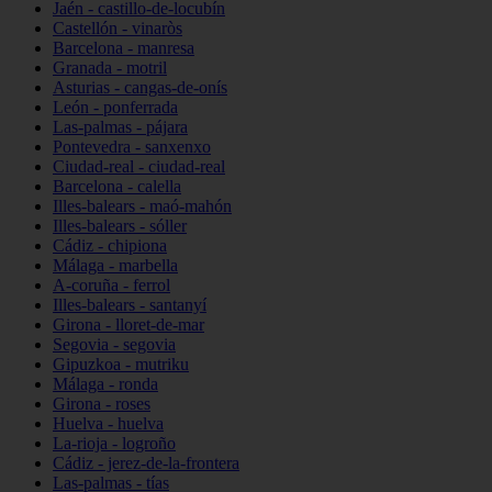
Jaén - castillo-de-locubín
Castellón - vinaròs
Barcelona - manresa
Granada - motril
Asturias - cangas-de-onís
León - ponferrada
Las-palmas - pájara
Pontevedra - sanxenxo
Ciudad-real - ciudad-real
Barcelona - calella
Illes-balears - maó-mahón
Illes-balears - sóller
Cádiz - chipiona
Málaga - marbella
A-coruña - ferrol
Illes-balears - santanyí
Girona - lloret-de-mar
Segovia - segovia
Gipuzkoa - mutriku
Málaga - ronda
Girona - roses
Huelva - huelva
La-rioja - logroño
Cádiz - jerez-de-la-frontera
Las-palmas - tías