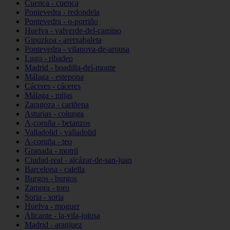
Cuenca - cuenca
Pontevedra - redondela
Pontevedra - o-porriño
Huelva - valverde-del-camino
Gipuzkoa - aretxabaleta
Pontevedra - vilanova-de-arousa
Lugo - ribadeo
Madrid - boadilla-del-monte
Málaga - estepona
Cáceres - cáceres
Málaga - mijas
Zaragoza - cariñena
Asturias - colunga
A-coruña - betanzos
Valladolid - valladolid
A-coruña - teo
Granada - motril
Ciudad-real - alcázar-de-san-juan
Barcelona - calella
Burgos - burgos
Zamora - toro
Soria - soria
Huelva - moguer
Alicante - la-vila-joiosa
Madrid - aranjuez