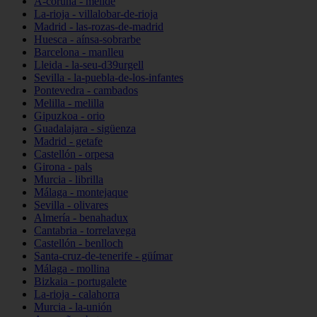
A-coruña - melide
La-rioja - villalobar-de-rioja
Madrid - las-rozas-de-madrid
Huesca - aínsa-sobrarbe
Barcelona - manlleu
Lleida - la-seu-d39urgell
Sevilla - la-puebla-de-los-infantes
Pontevedra - cambados
Melilla - melilla
Gipuzkoa - orio
Guadalajara - sigüenza
Madrid - getafe
Castellón - orpesa
Girona - pals
Murcia - librilla
Málaga - montejaque
Sevilla - olivares
Almería - benahadux
Cantabria - torrelavega
Castellón - benlloch
Santa-cruz-de-tenerife - güímar
Málaga - mollina
Bizkaia - portugalete
La-rioja - calahorra
Murcia - la-unión