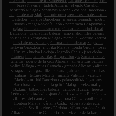
- carmona
Ciudad-real - valdepeñas
Alicante - orihuela
Jaén
- baeza
Navarra - tudela
Almería - el-ejido
Castellón -
benicarló
Málaga - benahavís
Madrid - coslada
Barcelona -
malgrat-de-mar
Málaga - antequera
Jaén - castillo-de-locubín
Castellón - vinaròs
Barcelona - manresa
Granada - motril
Asturias - cangas-de-onís
León - ponferrada
Las-palmas -
pájara
Pontevedra - sanxenxo
Ciudad-real - ciudad-real
Barcelona - calella
Illes-balears - maó-mahón
Illes-balears -
sóller
Cádiz - chipiona
Málaga - marbella
A-coruña - ferrol
Illes-balears - santanyí
Girona - lloret-de-mar
Segovia -
segovia
Gipuzkoa - mutriku
Málaga - ronda
Girona - roses
Huelva - huelva
La-rioja - logroño
Cádiz - jerez-de-la-
frontera
Las-palmas - tías
Burgos - burgos
Santa-cruz-de-
tenerife - puerto-de-la-cruz
Almería - almería
Las-palmas -
la-oliva
Málaga - mijas
Granada - granada
Alicante - alicante
Zaragoza - zaragoza
Illes-balears - palma-de-mallorca
Las-
palmas - teguise
Málaga - málaga
Valencia - valencia
Madrid - madrid
Barcelona - palau-solità-i-plegamans
Barcelona - vilanova-i-la-geltrú
Málaga - vélez-málaga
Bizkaia - bilbao
Illes-balears - campos
Huesca - huesca
León - valencia-de-don-juan
Asturias - oviedo
Barcelona -
vilanova-del-camí
Zamora - zamora
Cádiz - conil-de-la-
frontera
Málaga - cártama
Cádiz - olvera
Pontevedra -
pontevedra
Sevilla - gines
Córdoba - villanueva-de-córdoba
Albacete - albacete
Cantabria - san-vicente-de-la-barquera