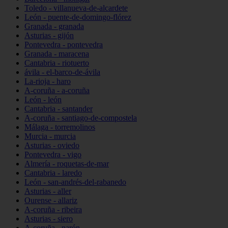
Toledo - villanueva-de-alcardete
León - puente-de-domingo-flórez
Granada - granada
Asturias - gijón
Pontevedra - pontevedra
Granada - maracena
Cantabria - riotuerto
ávila - el-barco-de-ávila
La-rioja - haro
A-coruña - a-coruña
León - león
Cantabria - santander
A-coruña - santiago-de-compostela
Málaga - torremolinos
Murcia - murcia
Asturias - oviedo
Pontevedra - vigo
Almería - roquetas-de-mar
Cantabria - laredo
León - san-andrés-del-rabanedo
Asturias - aller
Ourense - allariz
A-coruña - ribeira
Asturias - siero
A-coruña - narón