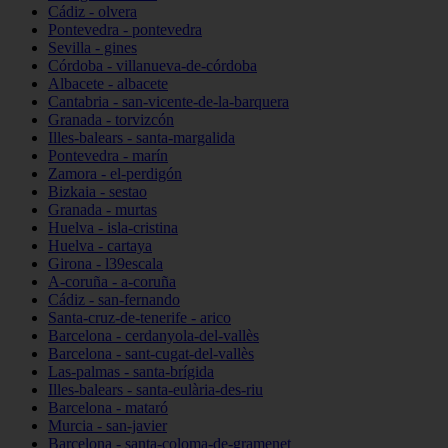
Cádiz - olvera
Pontevedra - pontevedra
Sevilla - gines
Córdoba - villanueva-de-córdoba
Albacete - albacete
Cantabria - san-vicente-de-la-barquera
Granada - torvizcón
Illes-balears - santa-margalida
Pontevedra - marín
Zamora - el-perdigón
Bizkaia - sestao
Granada - murtas
Huelva - isla-cristina
Huelva - cartaya
Girona - l39escala
A-coruña - a-coruña
Cádiz - san-fernando
Santa-cruz-de-tenerife - arico
Barcelona - cerdanyola-del-vallès
Barcelona - sant-cugat-del-vallès
Las-palmas - santa-brígida
Illes-balears - santa-eulària-des-riu
Barcelona - mataró
Murcia - san-javier
Barcelona - santa-coloma-de-gramenet