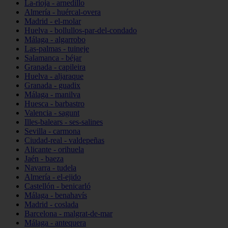
La-rioja - arnedillo
Almería - huércal-overa
Madrid - el-molar
Huelva - bollullos-par-del-condado
Málaga - algarrobo
Las-palmas - tuineje
Salamanca - béjar
Granada - capileira
Huelva - aljaraque
Granada - guadix
Málaga - manilva
Huesca - barbastro
Valencia - sagunt
Illes-balears - ses-salines
Sevilla - carmona
Ciudad-real - valdepeñas
Alicante - orihuela
Jaén - baeza
Navarra - tudela
Almería - el-ejido
Castellón - benicarló
Málaga - benahavís
Madrid - coslada
Barcelona - malgrat-de-mar
Málaga - antequera