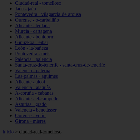
Ciudad-real - tomelloso
Jaén - jaén
Pontevedra - vilagarcía-de-arousa
Ourense - o-carballiño
Alicante - teulada
Murcia - cartagena
Alicante - benidorm
Gipuzkoa - eibar
León - la-bañeza
Pontevedra - meis
Palencia - palencia
Santa-cruz-de-tenerife - santa-cruz-de-tenerife
Valencia - paterna
Las-palmas - agüimes
Alicante - alcoi
Valencia - alaquàs
A-coruña - cabanas
Alicante - el-campello
Asturias - grado
Valencia - benetússer
Ourense - verín
Girona - mieres
Inicio
>
ciudad-real-tomelloso