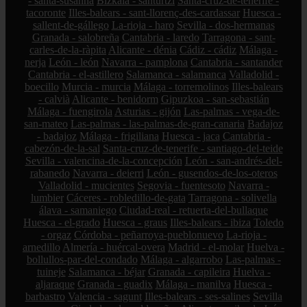
- santa-susanna
Bizkaia - santurtzi
Santa-cruz-de-tenerife -
tacoronte
Illes-balears - sant-llorenç-des-cardassar
Huesca -
sallent-de-gállego
La-rioja - haro
Sevilla - dos-hermanas
Granada - salobreña
Cantabria - laredo
Tarragona - sant-
carles-de-la-ràpita
Alicante - dénia
Cádiz - cádiz
Málaga -
nerja
León - león
Navarra - pamplona
Cantabria - santander
Cantabria - el-astillero
Salamanca - salamanca
Valladolid -
boecillo
Murcia - murcia
Málaga - torremolinos
Illes-balears
- calvià
Alicante - benidorm
Gipuzkoa - san-sebastián
Málaga - fuengirola
Asturias - gijón
Las-palmas - vega-de-
san-mateo
Las-palmas - las-palmas-de-gran-canaria
Badajoz
- badajoz
Málaga - frigiliana
Huesca - jaca
Cantabria -
cabezón-de-la-sal
Santa-cruz-de-tenerife - santiago-del-teide
Sevilla - valencina-de-la-concepción
León - san-andrés-del-
rabanedo
Navarra - deierri
León - gusendos-de-los-oteros
Valladolid - mucientes
Segovia - fuentesoto
Navarra -
lumbier
Cáceres - robledillo-de-gata
Tarragona - solivella
álava - samaniego
Ciudad-real - retuerta-del-bullaque
Huesca - el-grado
Huesca - graus
Illes-balears - ibiza
Toledo
- orgaz
Córdoba - peñarroya-pueblonuevo
La-rioja -
arnedillo
Almería - huércal-overa
Madrid - el-molar
Huelva -
bollullos-par-del-condado
Málaga - algarrobo
Las-palmas -
tuineje
Salamanca - béjar
Granada - capileira
Huelva -
aljaraque
Granada - guadix
Málaga - manilva
Huesca -
barbastro
Valencia - sagunt
Illes-balears - ses-salines
Sevilla