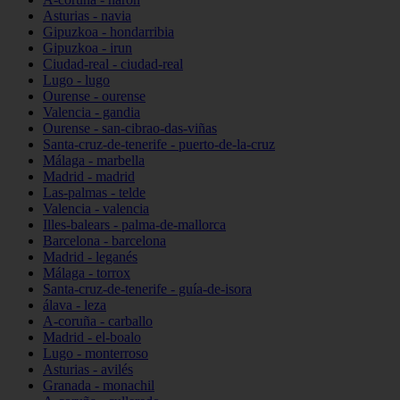
Asturias - navia
Gipuzkoa - hondarribia
Gipuzkoa - irun
Ciudad-real - ciudad-real
Lugo - lugo
Ourense - ourense
Valencia - gandia
Ourense - san-cibrao-das-viñas
Santa-cruz-de-tenerife - puerto-de-la-cruz
Málaga - marbella
Madrid - madrid
Las-palmas - telde
Valencia - valencia
Illes-balears - palma-de-mallorca
Barcelona - barcelona
Madrid - leganés
Málaga - torrox
Santa-cruz-de-tenerife - guía-de-isora
álava - leza
A-coruña - carballo
Madrid - el-boalo
Lugo - monterroso
Asturias - avilés
Granada - monachil