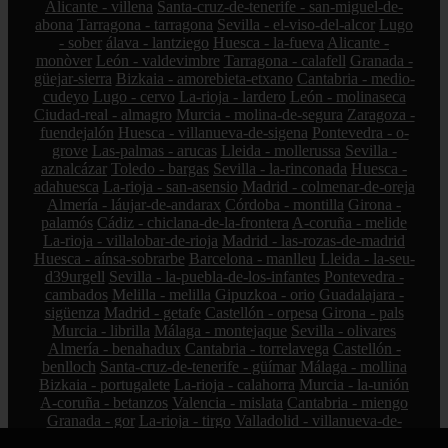
Alicante - villena
Santa-cruz-de-tenerife - san-miguel-de-
abona
Tarragona - tarragona
Sevilla - el-viso-del-alcor
Lugo
- sober
álava - lantziego
Huesca - la-fueva
Alicante -
monòver
León - valdevimbre
Tarragona - calafell
Granada -
güejar-sierra
Bizkaia - amorebieta-etxano
Cantabria - medio-
cudeyo
Lugo - cervo
La-rioja - lardero
León - molinaseca
Ciudad-real - almagro
Murcia - molina-de-segura
Zaragoza -
fuendejalón
Huesca - villanueva-de-sigena
Pontevedra - o-
grove
Las-palmas - arucas
Lleida - mollerussa
Sevilla -
aznalcázar
Toledo - bargas
Sevilla - la-rinconada
Huesca -
adahuesca
La-rioja - san-asensio
Madrid - colmenar-de-oreja
Almería - láujar-de-andarax
Córdoba - montilla
Girona -
palamós
Cádiz - chiclana-de-la-frontera
A-coruña - melide
La-rioja - villalobar-de-rioja
Madrid - las-rozas-de-madrid
Huesca - aínsa-sobrarbe
Barcelona - manlleu
Lleida - la-seu-
d39urgell
Sevilla - la-puebla-de-los-infantes
Pontevedra -
cambados
Melilla - melilla
Gipuzkoa - orio
Guadalajara -
sigüenza
Madrid - getafe
Castellón - orpesa
Girona - pals
Murcia - librilla
Málaga - montejaque
Sevilla - olivares
Almería - benahadux
Cantabria - torrelavega
Castellón -
benlloch
Santa-cruz-de-tenerife - güímar
Málaga - mollina
Bizkaia - portugalete
La-rioja - calahorra
Murcia - la-unión
A-coruña - betanzos
Valencia - mislata
Cantabria - miengo
Granada - gor
La-rioja - tirgo
Valladolid - villanueva-de-
duero
Santa-cruz-de-tenerife - santa-cruz-de-tenerife