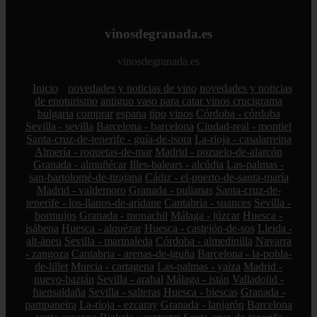
vinosdegranada.es
vinosdegranada.es
Inicio
novedades y noticias de vino
novedades y noticias
de enoturismo
antiguo vaso para catar vinos crucigrama
bulgaria
comprar
espana
tipo
vinos
Córdoba - córdoba
Sevilla - sevilla
Barcelona - barcelona
Ciudad-real - montiel
Santa-cruz-de-tenerife - guía-de-isora
La-rioja - casalarreina
Almería - roquetas-de-mar
Madrid - pozuelo-de-alarcón
Granada - almuñécar
Illes-balears - alcúdia
Las-palmas -
san-bartolomé-de-tirajana
Cádiz - el-puerto-de-santa-maría
Madrid - valdemoro
Granada - pulianas
Santa-cruz-de-
tenerife - los-llanos-de-aridane
Cantabria - suances
Sevilla -
bormujos
Granada - monachil
Málaga - júzcar
Huesca -
isábena
Huesca - alquézar
Huesca - castejón-de-sos
Lleida -
alt-àneu
Sevilla - marinaleda
Córdoba - almedinilla
Navarra
- zangoza
Cantabria - arenas-de-iguña
Barcelona - la-pobla-
de-lillet
Murcia - cartagena
Las-palmas - yaiza
Madrid -
nuevo-baztán
Sevilla - arahal
Málaga - istán
Valladolid -
fuensaldaña
Sevilla - salteras
Huesca - biescas
Granada -
pampaneira
La-rioja - ezcaray
Granada - lanjarón
Barcelona