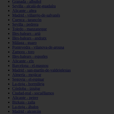
Granada - albuñol
Sevilla - alcalá-de-guadaíra
Alicante - altea
Madrid - villarejo-de-salvanés
Cuenca - tarancón
Sevilla - pedrera
Toledo - manzaneque
Illes-balears - artà
Illes-balears - andratx
Málaga - guaro
Pontevedra - vilanova-de-arousa
Zamora - toro
Illes-balears - esporles
Alicante - elx
Barcelona - el-masnou
Madrid - san-martín-de-valdeiglesias
Almería - mojácar
Segovia - el-espinar
La-rioja - hormilleja
Córdoba - iznájar
Ciudad-real - socuéllamos
Alicante - petrer
Bizkaia - zalla
La-rioja - ábalos
Madrid - alcorcón