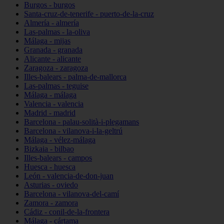
Burgos - burgos
Santa-cruz-de-tenerife - puerto-de-la-cruz
Almería - almería
Las-palmas - la-oliva
Málaga - mijas
Granada - granada
Alicante - alicante
Zaragoza - zaragoza
Illes-balears - palma-de-mallorca
Las-palmas - teguise
Málaga - málaga
Valencia - valencia
Madrid - madrid
Barcelona - palau-solità-i-plegamans
Barcelona - vilanova-i-la-geltrú
Málaga - vélez-málaga
Bizkaia - bilbao
Illes-balears - campos
Huesca - huesca
León - valencia-de-don-juan
Asturias - oviedo
Barcelona - vilanova-del-camí
Zamora - zamora
Cádiz - conil-de-la-frontera
Málaga - cártama