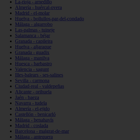
La-rioja - arnedillo
Almería - huércal-overa
Madrid - el-molar
Huelva - bollullos-par-del-condado
Málaga - algarrobo
Las-palmas - tuineje
Salamanca - béjar
Granada - capileira
Huelva - aljaraque
Granada - guadix
Málaga - manilva
Huesca - barbastro
Valencia - sagunt
Illes-balears - ses-salines
Sevilla - carmona
Ciudad-real - valdepeñas
Alicante - orihuela
Jaén - baeza
Navarra - tudela
Almería - el-ejido
Castellón - benicarló
Málaga - benahavís
Madrid - coslada
Barcelona - malgrat-de-mar
Málaga - antequera