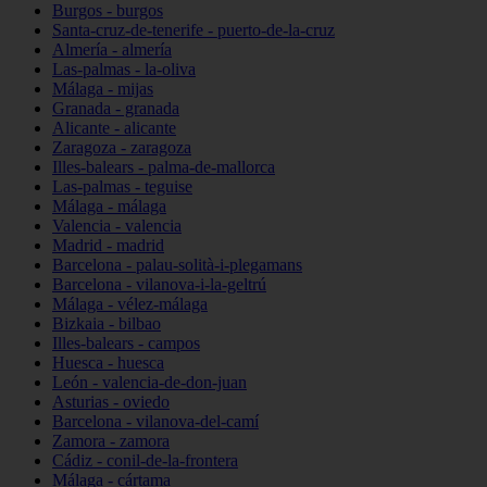
Burgos - burgos
Santa-cruz-de-tenerife - puerto-de-la-cruz
Almería - almería
Las-palmas - la-oliva
Málaga - mijas
Granada - granada
Alicante - alicante
Zaragoza - zaragoza
Illes-balears - palma-de-mallorca
Las-palmas - teguise
Málaga - málaga
Valencia - valencia
Madrid - madrid
Barcelona - palau-solità-i-plegamans
Barcelona - vilanova-i-la-geltrú
Málaga - vélez-málaga
Bizkaia - bilbao
Illes-balears - campos
Huesca - huesca
León - valencia-de-don-juan
Asturias - oviedo
Barcelona - vilanova-del-camí
Zamora - zamora
Cádiz - conil-de-la-frontera
Málaga - cártama