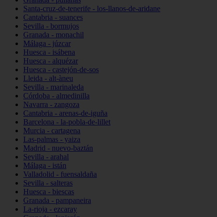
Santa-cruz-de-tenerife - los-llanos-de-aridane
Cantabria - suances
Sevilla - bormujos
Granada - monachil
Málaga - júzcar
Huesca - isábena
Huesca - alquézar
Huesca - castejón-de-sos
Lleida - alt-àneu
Sevilla - marinaleda
Córdoba - almedinilla
Navarra - zangoza
Cantabria - arenas-de-iguña
Barcelona - la-pobla-de-lillet
Murcia - cartagena
Las-palmas - yaiza
Madrid - nuevo-baztán
Sevilla - arahal
Málaga - istán
Valladolid - fuensaldaña
Sevilla - salteras
Huesca - biescas
Granada - pampaneira
La-rioja - ezcaray