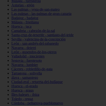
Málaga - fuengirola
Asturias - gijón
Las-palmas - vega-de-san-mateo
Las-palmas - las-palmas-de-gran-canaria
Badajoz - badajoz
Málaga - frigiliana
Huesca - jaca
Cantabria - cabezón-de-la-sal
Santa-cruz-de-tenerife - santiago-del-teide
Sevilla - valencina-de-la-concepción
León - san-andrés-del-rabanedo
Navarra - deierri
León - gusendos-de-los-oteros
Valladolid - mucientes
Segovia - fuentesoto
Navarra - lumbier
Cáceres - robledillo-de-gata
Tarragona - solivella
álava - samaniego
Ciudad-real - retuerta-del-bullaque
Huesca - el-grado
Huesca - graus
Illes-balears - ibiza
Toledo - orgaz
Córdoba - peñarroya-pueblonuevo