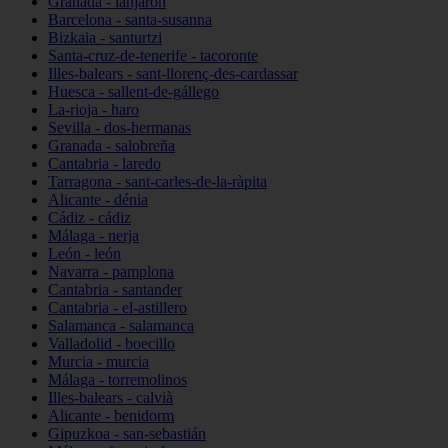
Granada - lanjarón
Barcelona - santa-susanna
Bizkaia - santurtzi
Santa-cruz-de-tenerife - tacoronte
Illes-balears - sant-llorenç-des-cardassar
Huesca - sallent-de-gállego
La-rioja - haro
Sevilla - dos-hermanas
Granada - salobreña
Cantabria - laredo
Tarragona - sant-carles-de-la-ràpita
Alicante - dénia
Cádiz - cádiz
Málaga - nerja
León - león
Navarra - pamplona
Cantabria - santander
Cantabria - el-astillero
Salamanca - salamanca
Valladolid - boecillo
Murcia - murcia
Málaga - torremolinos
Illes-balears - calvià
Alicante - benidorm
Gipuzkoa - san-sebastián