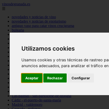
vinosdegranada.es
☰
novedades y noticias de vino
novedades y noticias de enoturismo
antiguo vaso para catar vinos crucigrama
bulgaria
comprar
espana
tipo
Utilizamos cookies
vinos
Córdoba - córdoba
Sevilla - sevilla
Usamos cookies y otras técnicas de rastreo pa
Barcelona - barcelona
Ciudad-real - montiel
anuncios adecuados, para analizar el tráfico e
Santa-cruz-de-tenerife - guía-de-isora
La-rioja - casalarreina
Aceptar
Rechazar
Configurar
Almería - roquetas-de-mar
Madrid - pozuelo-de-alarcón
Granada - almuñécar
Illes-balears - alcúdia
Las-palmas - san-bartolomé-de-tirajana
Cádiz - el-puerto-de-santa-maría
Madrid - valdemoro
Granada - pulianas