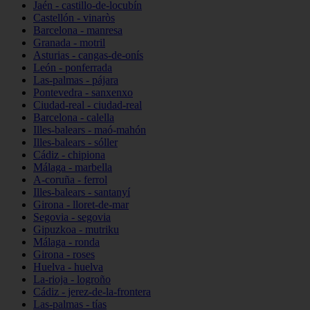
Jaén - castillo-de-locubín
Castellón - vinaròs
Barcelona - manresa
Granada - motril
Asturias - cangas-de-onís
León - ponferrada
Las-palmas - pájara
Pontevedra - sanxenxo
Ciudad-real - ciudad-real
Barcelona - calella
Illes-balears - maó-mahón
Illes-balears - sóller
Cádiz - chipiona
Málaga - marbella
A-coruña - ferrol
Illes-balears - santanyí
Girona - lloret-de-mar
Segovia - segovia
Gipuzkoa - mutriku
Málaga - ronda
Girona - roses
Huelva - huelva
La-rioja - logroño
Cádiz - jerez-de-la-frontera
Las-palmas - tías