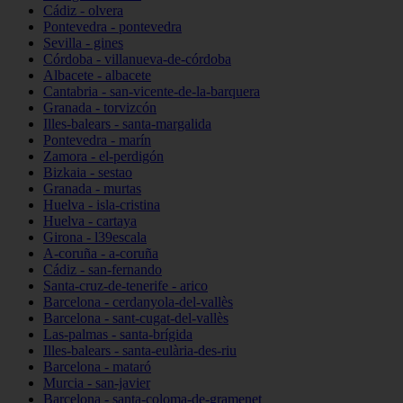
Cádiz - olvera
Pontevedra - pontevedra
Sevilla - gines
Córdoba - villanueva-de-córdoba
Albacete - albacete
Cantabria - san-vicente-de-la-barquera
Granada - torvizcón
Illes-balears - santa-margalida
Pontevedra - marín
Zamora - el-perdigón
Bizkaia - sestao
Granada - murtas
Huelva - isla-cristina
Huelva - cartaya
Girona - l39escala
A-coruña - a-coruña
Cádiz - san-fernando
Santa-cruz-de-tenerife - arico
Barcelona - cerdanyola-del-vallès
Barcelona - sant-cugat-del-vallès
Las-palmas - santa-brígida
Illes-balears - santa-eulària-des-riu
Barcelona - mataró
Murcia - san-javier
Barcelona - santa-coloma-de-gramenet