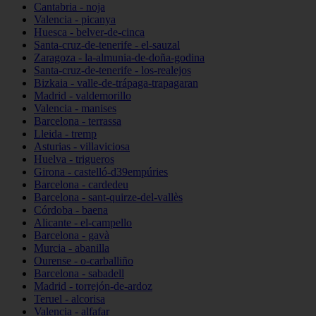
Cantabria - noja
Valencia - picanya
Huesca - belver-de-cinca
Santa-cruz-de-tenerife - el-sauzal
Zaragoza - la-almunia-de-doña-godina
Santa-cruz-de-tenerife - los-realejos
Bizkaia - valle-de-trápaga-trapagaran
Madrid - valdemorillo
Valencia - manises
Barcelona - terrassa
Lleida - tremp
Asturias - villaviciosa
Huelva - trigueros
Girona - castelló-d39empúries
Barcelona - cardedeu
Barcelona - sant-quirze-del-vallès
Córdoba - baena
Alicante - el-campello
Barcelona - gavà
Murcia - abanilla
Ourense - o-carballiño
Barcelona - sabadell
Madrid - torrejón-de-ardoz
Teruel - alcorisa
Valencia - alfafar