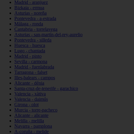
Madrid - aranjuez
Bizkaia - ermua
Asturias - noreña
Pontevedra - a-estrada
Málaga - ronda
Cantabria - torrelavega
Asturias - san-martín-del-rey-aurelio
Pontevedra - silleda
Huesca - huesca
Lugo - chantada
Madrid - pinto
Sevilla - carmona
Madrid - fuenlabrada
Tarragona - falset
Illes-balears - campos
Alicante - dénia
Santa-cruz-de-tenerife - garachico
Valencia - xàtiva
Valencia - daimús
Girona - olot
Murcia - torre-pacheco
Alicante - alicante
Melilla - melilla
Navarra - pamplona
A-coruña - melide