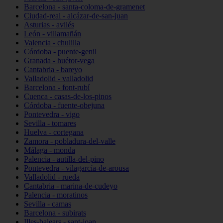
Barcelona - santa-coloma-de-gramenet
Ciudad-real - alcázar-de-san-juan
Asturias - avilés
León - villamañán
Valencia - chulilla
Córdoba - puente-genil
Granada - huétor-vega
Cantabria - bareyo
Valladolid - valladolid
Barcelona - font-rubí
Cuenca - casas-de-los-pinos
Córdoba - fuente-obejuna
Pontevedra - vigo
Sevilla - tomares
Huelva - cortegana
Zamora - pobladura-del-valle
Málaga - monda
Palencia - autilla-del-pino
Pontevedra - vilagarcía-de-arousa
Valladolid - rueda
Cantabria - marina-de-cudeyo
Palencia - moratinos
Sevilla - camas
Barcelona - subirats
Illes-balears - sant-joan