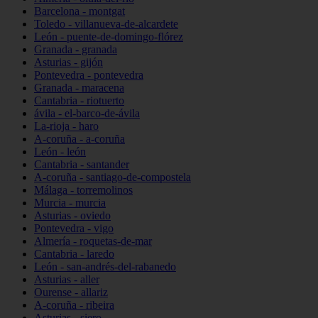
Barcelona - montgat
Toledo - villanueva-de-alcardete
León - puente-de-domingo-flórez
Granada - granada
Asturias - gijón
Pontevedra - pontevedra
Granada - maracena
Cantabria - riotuerto
ávila - el-barco-de-ávila
La-rioja - haro
A-coruña - a-coruña
León - león
Cantabria - santander
A-coruña - santiago-de-compostela
Málaga - torremolinos
Murcia - murcia
Asturias - oviedo
Pontevedra - vigo
Almería - roquetas-de-mar
Cantabria - laredo
León - san-andrés-del-rabanedo
Asturias - aller
Ourense - allariz
A-coruña - ribeira
Asturias - siero