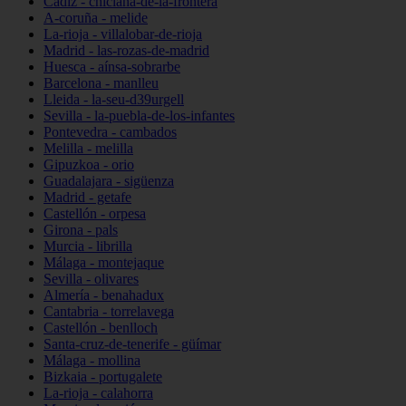
Cádiz - chiclana-de-la-frontera
A-coruña - melide
La-rioja - villalobar-de-rioja
Madrid - las-rozas-de-madrid
Huesca - aínsa-sobrarbe
Barcelona - manlleu
Lleida - la-seu-d39urgell
Sevilla - la-puebla-de-los-infantes
Pontevedra - cambados
Melilla - melilla
Gipuzkoa - orio
Guadalajara - sigüenza
Madrid - getafe
Castellón - orpesa
Girona - pals
Murcia - librilla
Málaga - montejaque
Sevilla - olivares
Almería - benahadux
Cantabria - torrelavega
Castellón - benlloch
Santa-cruz-de-tenerife - güímar
Málaga - mollina
Bizkaia - portugalete
La-rioja - calahorra