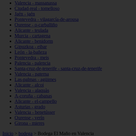
Valencia - massanassa
Ciudad-real - tomelloso
Jaén - jaén
Pontevedra - vilagarcía-de-arousa
Ourense - o-carballiño
Alicante - teulada
Murcia - cartagena
Alicante - benidorm
Gipuzkoa - eibar
León - la-bañeza
Pontevedra - meis
Palencia - palencia
Santa-cruz-de-tenerife - santa-cruz-de-tenerife
Valencia - paterna
Las-palmas - agüimes
Alicante - alcoi
Valencia - alaquàs
A-coruña - cabanas
Alicante - el-campello
Asturias - grado
Valencia - benetússer
Ourense - verín
Girona - mieres
Inicio
>
bodega
>
Bodega El Maño en Valencia