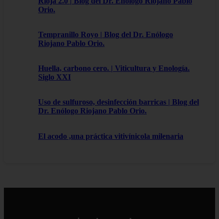
Rioja 2.0 | Blog del Dr. Enólogo Riojano Pablo
Orio.
Tempranillo Royo | Blog del Dr. Enólogo
Riojano Pablo Orio.
Huella, carbono cero. | Viticultura y Enología.
Siglo XXI
Uso de sulfuroso, desinfección barricas | Blog del
Dr. Enólogo Riojano Pablo Orio.
El acodo ,una práctica vitivínicola milenaria