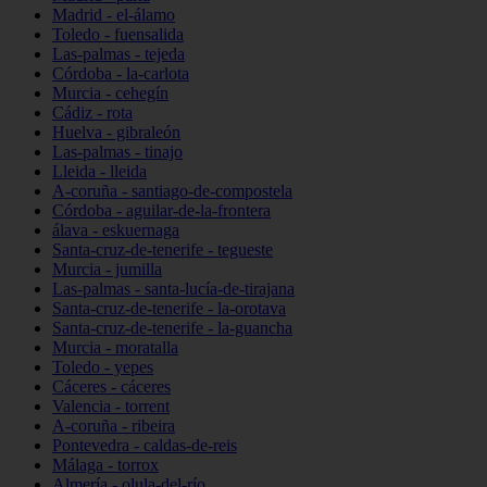
Madrid - el-álamo
Toledo - fuensalida
Las-palmas - tejeda
Córdoba - la-carlota
Murcia - cehegín
Cádiz - rota
Huelva - gibraleón
Las-palmas - tinajo
Lleida - lleida
A-coruña - santiago-de-compostela
Córdoba - aguilar-de-la-frontera
álava - eskuernaga
Santa-cruz-de-tenerife - tegueste
Murcia - jumilla
Las-palmas - santa-lucía-de-tirajana
Santa-cruz-de-tenerife - la-orotava
Santa-cruz-de-tenerife - la-guancha
Murcia - moratalla
Toledo - yepes
Cáceres - cáceres
Valencia - torrent
A-coruña - ribeira
Pontevedra - caldas-de-reis
Málaga - torrox
Almería - olula-del-río