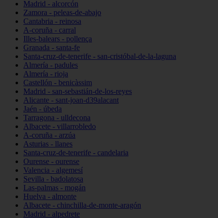
Madrid - alcorcón
Zamora - peleas-de-abajo
Cantabria - reinosa
A-coruña - carral
Illes-balears - pollença
Granada - santa-fe
Santa-cruz-de-tenerife - san-cristóbal-de-la-laguna
Almería - padules
Almería - rioja
Castellón - benicàssim
Madrid - san-sebastián-de-los-reyes
Alicante - sant-joan-d39alacant
Jaén - úbeda
Tarragona - ulldecona
Albacete - villarrobledo
A-coruña - arzúa
Asturias - llanes
Santa-cruz-de-tenerife - candelaria
Ourense - ourense
Valencia - algemesí
Sevilla - badolatosa
Las-palmas - mogán
Huelva - almonte
Albacete - chinchilla-de-monte-aragón
Madrid - alpedrete