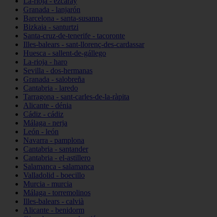
La-rioja - ezcaray
Granada - lanjarón
Barcelona - santa-susanna
Bizkaia - santurtzi
Santa-cruz-de-tenerife - tacoronte
Illes-balears - sant-llorenç-des-cardassar
Huesca - sallent-de-gállego
La-rioja - haro
Sevilla - dos-hermanas
Granada - salobreña
Cantabria - laredo
Tarragona - sant-carles-de-la-ràpita
Alicante - dénia
Cádiz - cádiz
Málaga - nerja
León - león
Navarra - pamplona
Cantabria - santander
Cantabria - el-astillero
Salamanca - salamanca
Valladolid - boecillo
Murcia - murcia
Málaga - torremolinos
Illes-balears - calvià
Alicante - benidorm