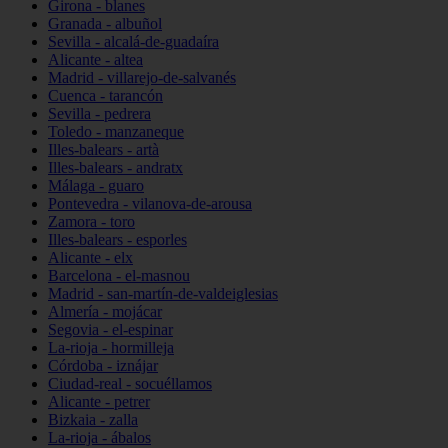
Girona - blanes
Granada - albuñol
Sevilla - alcalá-de-guadaíra
Alicante - altea
Madrid - villarejo-de-salvanés
Cuenca - tarancón
Sevilla - pedrera
Toledo - manzaneque
Illes-balears - artà
Illes-balears - andratx
Málaga - guaro
Pontevedra - vilanova-de-arousa
Zamora - toro
Illes-balears - esporles
Alicante - elx
Barcelona - el-masnou
Madrid - san-martín-de-valdeiglesias
Almería - mojácar
Segovia - el-espinar
La-rioja - hormilleja
Córdoba - iznájar
Ciudad-real - socuéllamos
Alicante - petrer
Bizkaia - zalla
La-rioja - ábalos