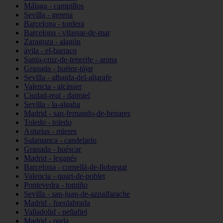
Málaga - campillos
Sevilla - gerena
Barcelona - tordera
Barcelona - vilassar-de-mar
Zaragoza - alagón
ávila - el-barraco
Santa-cruz-de-tenerife - arona
Granada - huétor-tájar
Sevilla - albaida-del-aljarafe
Valencia - alcàsser
Ciudad-real - daimiel
Sevilla - la-algaba
Madrid - san-fernando-de-henares
Toledo - toledo
Asturias - mieres
Salamanca - candelario
Granada - huéscar
Madrid - leganés
Barcelona - cornellà-de-llobregat
Valencia - quart-de-poblet
Pontevedra - tomiño
Sevilla - san-juan-de-aznalfarache
Madrid - fuenlabrada
Valladolid - peñafiel
Madrid - parla