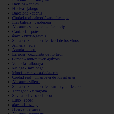
Badajoz - cheles
Huelva - jabugo
Barcelona - cabrils
Ciudad-real - almodóvar-del-campo
Illes-balears - capdepera
Alicante - sant-vicent-del-raspeig
Cantabria - potes
álava - vitoria-gasteiz
Santa-cruz-de-tenerife - icod-de-los-vinos
Almería - adra
Asturias - siero
La-rioja - cuzcurrita-de-río-tirón
Girona - sant-feliu-de-guíxols
Valencia - alboraya
Málaga - sayalonga
Murcia - caravaca-de-la-cruz
Ciudad-real - villanueva-de-los-infantes
Alicante - villena
Santa-cruz-de-tenerife - san-miguel-de-abona
Tarragona - tarragona
Sevilla - el-viso-del-alcor
Lugo - sober
álava - lantziego
Huesca - la-fueva
Alicante - monòver