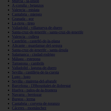
Murcia - la-unión
A-coruña - betanzos
Valencia - mislata
Cantabria - miengo
Granada - gor
La-rioja - tirgo
Valladolid - villanueva-de-duero
Santa-cruz-de-tenerife - santa-cruz-de-tenerife
Valencia - cullera
Castellón - castelló-de-la-plana
Alicante - guardamar-del-segura
Santa-cruz-de-tenerife - santa-úrsula
Salamanca - ciudad-rodrigo
Málaga - estepona
Tarragona - cambrils
Valladolid - laguna-de-duero
Sevilla - castilleja-de-la-cuesta
Lugo - lugo
Sevilla - mairena-del-aljarafe
Barcelona - l39hospitalet-de-llobregat
Huelva - palos-de-la-frontera
Navarra - berriozar
Burgos - lerma
Cantabria - corvera-de-toranzo
Cáceres - montánchez