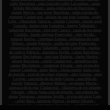
vallès
Barcelona - sant-cugat-del-vallès
Las-palmas - santa-
brígida
Illes-balears - santa-eulària-des-riu
Barcelona -
mataró
Murcia - san-javier
Barcelona - santa-coloma-de-
gramenet
Ciudad-real - alcázar-de-san-juan
Asturias - avilés
León - villamañán
Valencia - chulilla
Córdoba - puente-genil
Granada - huétor-vega
Cantabria - bareyo
Valladolid -
valladolid
Barcelona - font-rubí
Cuenca - casas-de-los-pinos
Córdoba - fuente-obejuna
Pontevedra - vigo
Sevilla -
tomares
Huelva - cortegana
Zamora - pobladura-del-valle
Málaga - monda
Palencia - autilla-del-pino
Pontevedra -
vilagarcía-de-arousa
Valladolid - rueda
Cantabria - marina-
de-cudeyo
Palencia - moratinos
Sevilla - camas
Barcelona -
subirats
Illes-balears - sant-joan
Badajoz - cheles
Huelva -
jabugo
Barcelona - cabrils
Ciudad-real - almodóvar-del-
campo
Illes-balears - capdepera
Alicante - sant-vicent-del-
raspeig
Cantabria - potes
álava - vitoria-gasteiz
Santa-cruz-
de-tenerife - icod-de-los-vinos
Almería - adra
Asturias - siero
La-rioja - cuzcurrita-de-río-tirón
Girona - sant-feliu-de-
guíxols
Valencia - alboraya
Málaga - sayalonga
Murcia -
caravaca-de-la-cruz
Ciudad-real - villanueva-de-los-infantes
Alicante - villena
Santa-cruz-de-tenerife - san-miguel-de-
abona
Tarragona - tarragona
Sevilla - el-viso-del-alcor
Lugo
- sober
álava - lantziego
Huesca - la-fueva
Alicante -
monòver
León - valdevimbre
Tarragona - calafell
Granada -
güejar-sierra
Bizkaia - amorebieta-etxano
Cantabria - medio-