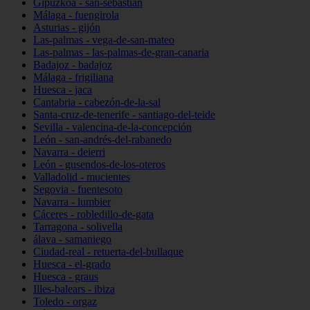
Gipuzkoa - san-sebastián
Málaga - fuengirola
Asturias - gijón
Las-palmas - vega-de-san-mateo
Las-palmas - las-palmas-de-gran-canaria
Badajoz - badajoz
Málaga - frigiliana
Huesca - jaca
Cantabria - cabezón-de-la-sal
Santa-cruz-de-tenerife - santiago-del-teide
Sevilla - valencina-de-la-concepción
León - san-andrés-del-rabanedo
Navarra - deierri
León - gusendos-de-los-oteros
Valladolid - mucientes
Segovia - fuentesoto
Navarra - lumbier
Cáceres - robledillo-de-gata
Tarragona - solivella
álava - samaniego
Ciudad-real - retuerta-del-bullaque
Huesca - el-grado
Huesca - graus
Illes-balears - ibiza
Toledo - orgaz