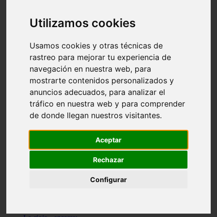
Granada - pulianas
Santa-cruz-de-tenerife - los-llanos-de-aridane
Utilizamos cookies
Cantabria - suances
Sevilla - bormujos
Granada - monachil
Usamos cookies y otras técnicas de
Málaga - júzcar
rastreo para mejorar tu experiencia de
Huesca - isábena
navegación en nuestra web, para
Huesca - alquézar
Huesca - castejón-de-sos
mostrarte contenidos personalizados y
Lleida - alt-àneu
anuncios adecuados, para analizar el
Sevilla - marinaleda
tráfico en nuestra web y para comprender
Córdoba - almedinilla
Navarra - zangoza
de donde llegan nuestros visitantes.
Cantabria - arenas-de-iguña
Barcelona - la-pobla-de-lillet
Murcia - cartagena
Aceptar
Las-palmas - yaiza
Madrid - nuevo-baztán
Rechazar
Sevilla - arahal
Málaga - istán
Configurar
Valladolid - fuensaldaña
Sevilla - salteras
Huesca - biescas
Granada - pampaneira