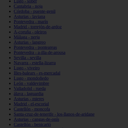
Lugo - sober
Cantabria - noja
Córdoba - puente-genil
Asturias - laviana
Pontevedra - marín
Madrid - torrejón-de-ardoz
A-coruña - oleiros
Málaga - nerja
Asturias - langreo
Pontevedra - ponteareas
Pontevedra - a-illa-de-arousa
Sevilla - sevilla
Navarra - estella-lizarra
Lugo - viveiro
Illes-balears - es-mercadal
Lugo - mondoñedo
León - valdevimbre
Valladolid - rueda
álava - laguardia
Asturias - mieres
Madrid - el-escorial
Castellón - moncofa
Santa-cruz-de-tenerife - los-llanos-de-aridane
Asturias - cangas-de-onís
Castellón - benicarló