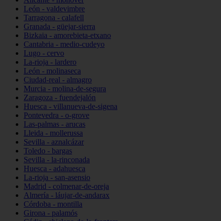
León - valdevimbre
Tarragona - calafell
Granada - güejar-sierra
Bizkaia - amorebieta-etxano
Cantabria - medio-cudeyo
Lugo - cervo
La-rioja - lardero
León - molinaseca
Ciudad-real - almagro
Murcia - molina-de-segura
Zaragoza - fuendejalón
Huesca - villanueva-de-sigena
Pontevedra - o-grove
Las-palmas - arucas
Lleida - mollerussa
Sevilla - aznalcázar
Toledo - bargas
Sevilla - la-rinconada
Huesca - adahuesca
La-rioja - san-asensio
Madrid - colmenar-de-oreja
Almería - láujar-de-andarax
Córdoba - montilla
Girona - palamós