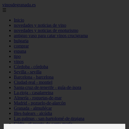
vinosdegranada.es
☰
Inicio
novedades y noticias de vino
novedades y noticias de enoturismo
antiguo vaso para catar vinos crucigrama
bulgaria
comprar
espana
tipo
vinos
Córdoba - córdoba
Sevilla - sevilla
Barcelona - barcelona
Ciudad-real - montiel
Santa-cruz-de-tenerife - guía-de-isora
La-rioja - casalarreina
Almería - roquetas-de-mar
Madrid - pozuelo-de-alarcón
Granada - almuñécar
Illes-balears - alcúdia
Las-palmas - san-bartolomé-de-tirajana
Cádiz - el-puerto-de-santa-maría
Madrid - valdemoro