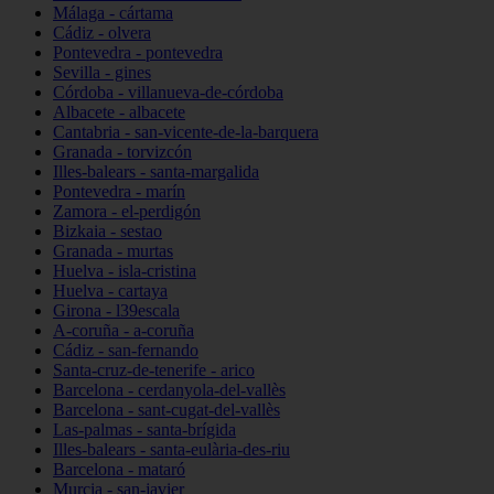
Málaga - cártama
Cádiz - olvera
Pontevedra - pontevedra
Sevilla - gines
Córdoba - villanueva-de-córdoba
Albacete - albacete
Cantabria - san-vicente-de-la-barquera
Granada - torvizcón
Illes-balears - santa-margalida
Pontevedra - marín
Zamora - el-perdigón
Bizkaia - sestao
Granada - murtas
Huelva - isla-cristina
Huelva - cartaya
Girona - l39escala
A-coruña - a-coruña
Cádiz - san-fernando
Santa-cruz-de-tenerife - arico
Barcelona - cerdanyola-del-vallès
Barcelona - sant-cugat-del-vallès
Las-palmas - santa-brígida
Illes-balears - santa-eulària-des-riu
Barcelona - mataró
Murcia - san-javier