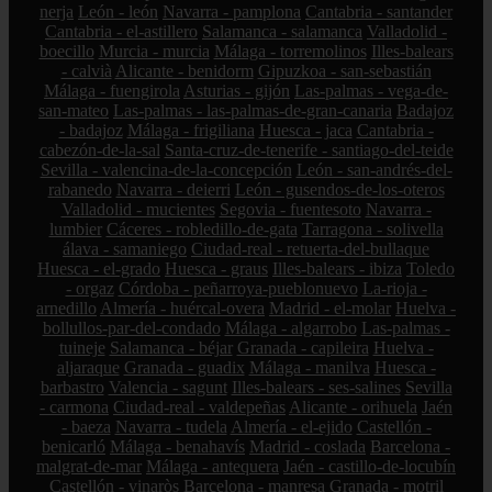
nerja
León - león
Navarra - pamplona
Cantabria - santander
Cantabria - el-astillero
Salamanca - salamanca
Valladolid -
boecillo
Murcia - murcia
Málaga - torremolinos
Illes-balears
- calvià
Alicante - benidorm
Gipuzkoa - san-sebastián
Málaga - fuengirola
Asturias - gijón
Las-palmas - vega-de-
san-mateo
Las-palmas - las-palmas-de-gran-canaria
Badajoz
- badajoz
Málaga - frigiliana
Huesca - jaca
Cantabria -
cabezón-de-la-sal
Santa-cruz-de-tenerife - santiago-del-teide
Sevilla - valencina-de-la-concepción
León - san-andrés-del-
rabanedo
Navarra - deierri
León - gusendos-de-los-oteros
Valladolid - mucientes
Segovia - fuentesoto
Navarra -
lumbier
Cáceres - robledillo-de-gata
Tarragona - solivella
álava - samaniego
Ciudad-real - retuerta-del-bullaque
Huesca - el-grado
Huesca - graus
Illes-balears - ibiza
Toledo
- orgaz
Córdoba - peñarroya-pueblonuevo
La-rioja -
arnedillo
Almería - huércal-overa
Madrid - el-molar
Huelva -
bollullos-par-del-condado
Málaga - algarrobo
Las-palmas -
tuineje
Salamanca - béjar
Granada - capileira
Huelva -
aljaraque
Granada - guadix
Málaga - manilva
Huesca -
barbastro
Valencia - sagunt
Illes-balears - ses-salines
Sevilla
- carmona
Ciudad-real - valdepeñas
Alicante - orihuela
Jaén
- baeza
Navarra - tudela
Almería - el-ejido
Castellón -
benicarló
Málaga - benahavís
Madrid - coslada
Barcelona -
malgrat-de-mar
Málaga - antequera
Jaén - castillo-de-locubín
Castellón - vinaròs
Barcelona - manresa
Granada - motril