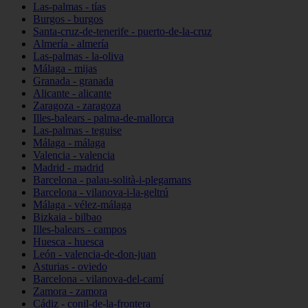
Las-palmas - tías
Burgos - burgos
Santa-cruz-de-tenerife - puerto-de-la-cruz
Almería - almería
Las-palmas - la-oliva
Málaga - mijas
Granada - granada
Alicante - alicante
Zaragoza - zaragoza
Illes-balears - palma-de-mallorca
Las-palmas - teguise
Málaga - málaga
Valencia - valencia
Madrid - madrid
Barcelona - palau-solità-i-plegamans
Barcelona - vilanova-i-la-geltrú
Málaga - vélez-málaga
Bizkaia - bilbao
Illes-balears - campos
Huesca - huesca
León - valencia-de-don-juan
Asturias - oviedo
Barcelona - vilanova-del-camí
Zamora - zamora
Cádiz - conil-de-la-frontera