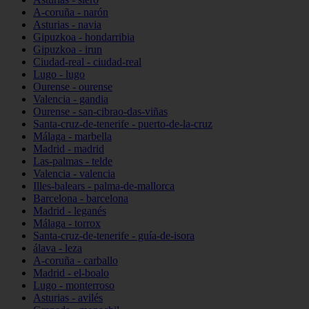
A-coruña - narón
Asturias - navia
Gipuzkoa - hondarribia
Gipuzkoa - irun
Ciudad-real - ciudad-real
Lugo - lugo
Ourense - ourense
Valencia - gandia
Ourense - san-cibrao-das-viñas
Santa-cruz-de-tenerife - puerto-de-la-cruz
Málaga - marbella
Madrid - madrid
Las-palmas - telde
Valencia - valencia
Illes-balears - palma-de-mallorca
Barcelona - barcelona
Madrid - leganés
Málaga - torrox
Santa-cruz-de-tenerife - guía-de-isora
álava - leza
A-coruña - carballo
Madrid - el-boalo
Lugo - monterroso
Asturias - avilés