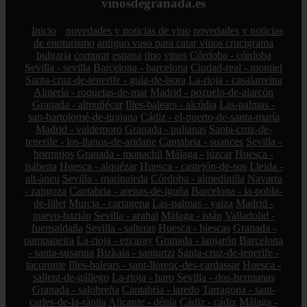
vinosdegranada.es
Inicio
novedades y noticias de vino
novedades y noticias
de enoturismo
antiguo vaso para catar vinos crucigrama
bulgaria
comprar
espana
tipo
vinos
Córdoba - córdoba
Sevilla - sevilla
Barcelona - barcelona
Ciudad-real - montiel
Santa-cruz-de-tenerife - guía-de-isora
La-rioja - casalarreina
Almería - roquetas-de-mar
Madrid - pozuelo-de-alarcón
Granada - almuñécar
Illes-balears - alcúdia
Las-palmas -
san-bartolomé-de-tirajana
Cádiz - el-puerto-de-santa-maría
Madrid - valdemoro
Granada - pulianas
Santa-cruz-de-
tenerife - los-llanos-de-aridane
Cantabria - suances
Sevilla -
bormujos
Granada - monachil
Málaga - júzcar
Huesca -
isábena
Huesca - alquézar
Huesca - castejón-de-sos
Lleida -
alt-àneu
Sevilla - marinaleda
Córdoba - almedinilla
Navarra
- zangoza
Cantabria - arenas-de-iguña
Barcelona - la-pobla-
de-lillet
Murcia - cartagena
Las-palmas - yaiza
Madrid -
nuevo-baztán
Sevilla - arahal
Málaga - istán
Valladolid -
fuensaldaña
Sevilla - salteras
Huesca - biescas
Granada -
pampaneira
La-rioja - ezcaray
Granada - lanjarón
Barcelona
- santa-susanna
Bizkaia - santurtzi
Santa-cruz-de-tenerife -
tacoronte
Illes-balears - sant-llorenç-des-cardassar
Huesca -
sallent-de-gállego
La-rioja - haro
Sevilla - dos-hermanas
Granada - salobreña
Cantabria - laredo
Tarragona - sant-
carles-de-la-ràpita
Alicante - dénia
Cádiz - cádiz
Málaga -