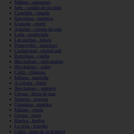
Málaga - antequera
Jaén - castillo-de-locubín
Castellón - vinaròs
Barcelona - manresa
Granada - motril
Asturias - cangas-de-onís
León - ponferrada
Las-palmas - pájara
Pontevedra - sanxenxo
Ciudad-real - ciudad-real
Barcelona - calella
Illes-balears - maó-mahón
Illes-balears - sóller
Cádiz - chipiona
Málaga - marbella
A-coruña - ferrol
Illes-balears - santanyí
Girona - lloret-de-mar
Segovia - segovia
Gipuzkoa - mutriku
Málaga - ronda
Girona - roses
Huelva - huelva
La-rioja - logroño
Cádiz - jerez-de-la-frontera