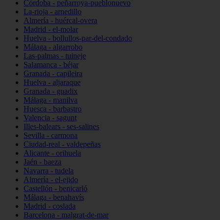
Córdoba - peñarroya-pueblonuevo
La-rioja - arnedillo
Almería - huércal-overa
Madrid - el-molar
Huelva - bollullos-par-del-condado
Málaga - algarrobo
Las-palmas - tuineje
Salamanca - béjar
Granada - capileira
Huelva - aljaraque
Granada - guadix
Málaga - manilva
Huesca - barbastro
Valencia - sagunt
Illes-balears - ses-salines
Sevilla - carmona
Ciudad-real - valdepeñas
Alicante - orihuela
Jaén - baeza
Navarra - tudela
Almería - el-ejido
Castellón - benicarló
Málaga - benahavís
Madrid - coslada
Barcelona - malgrat-de-mar