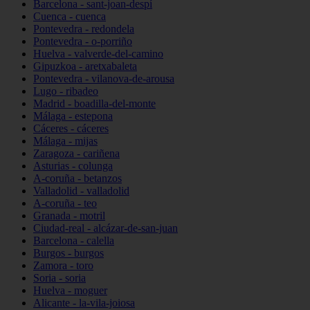
Barcelona - sant-joan-despí
Cuenca - cuenca
Pontevedra - redondela
Pontevedra - o-porriño
Huelva - valverde-del-camino
Gipuzkoa - aretxabaleta
Pontevedra - vilanova-de-arousa
Lugo - ribadeo
Madrid - boadilla-del-monte
Málaga - estepona
Cáceres - cáceres
Málaga - mijas
Zaragoza - cariñena
Asturias - colunga
A-coruña - betanzos
Valladolid - valladolid
A-coruña - teo
Granada - motril
Ciudad-real - alcázar-de-san-juan
Barcelona - calella
Burgos - burgos
Zamora - toro
Soria - soria
Huelva - moguer
Alicante - la-vila-joiosa