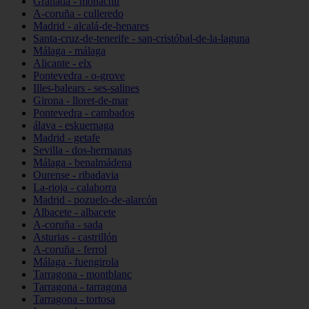
Granada - monachil
A-coruña - culleredo
Madrid - alcalá-de-henares
Santa-cruz-de-tenerife - san-cristóbal-de-la-laguna
Málaga - málaga
Alicante - elx
Pontevedra - o-grove
Illes-balears - ses-salines
Girona - lloret-de-mar
Pontevedra - cambados
álava - eskuernaga
Madrid - getafe
Sevilla - dos-hermanas
Málaga - benalmádena
Ourense - ribadavia
La-rioja - calahorra
Madrid - pozuelo-de-alarcón
Albacete - albacete
A-coruña - sada
Asturias - castrillón
A-coruña - ferrol
Málaga - fuengirola
Tarragona - montblanc
Tarragona - tarragona
Tarragona - tortosa