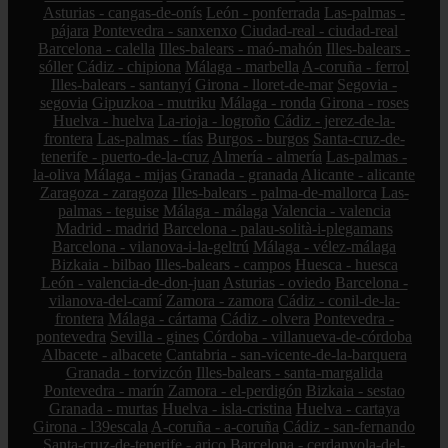
Asturias - cangas-de-onís
León - ponferrada
Las-palmas -
pájara
Pontevedra - sanxenxo
Ciudad-real - ciudad-real
Barcelona - calella
Illes-balears - maó-mahón
Illes-balears -
sóller
Cádiz - chipiona
Málaga - marbella
A-coruña - ferrol
Illes-balears - santanyí
Girona - lloret-de-mar
Segovia -
segovia
Gipuzkoa - mutriku
Málaga - ronda
Girona - roses
Huelva - huelva
La-rioja - logroño
Cádiz - jerez-de-la-
frontera
Las-palmas - tías
Burgos - burgos
Santa-cruz-de-
tenerife - puerto-de-la-cruz
Almería - almería
Las-palmas -
la-oliva
Málaga - mijas
Granada - granada
Alicante - alicante
Zaragoza - zaragoza
Illes-balears - palma-de-mallorca
Las-
palmas - teguise
Málaga - málaga
Valencia - valencia
Madrid - madrid
Barcelona - palau-solità-i-plegamans
Barcelona - vilanova-i-la-geltrú
Málaga - vélez-málaga
Bizkaia - bilbao
Illes-balears - campos
Huesca - huesca
León - valencia-de-don-juan
Asturias - oviedo
Barcelona -
vilanova-del-camí
Zamora - zamora
Cádiz - conil-de-la-
frontera
Málaga - cártama
Cádiz - olvera
Pontevedra -
pontevedra
Sevilla - gines
Córdoba - villanueva-de-córdoba
Albacete - albacete
Cantabria - san-vicente-de-la-barquera
Granada - torvizcón
Illes-balears - santa-margalida
Pontevedra - marín
Zamora - el-perdigón
Bizkaia - sestao
Granada - murtas
Huelva - isla-cristina
Huelva - cartaya
Girona - l39escala
A-coruña - a-coruña
Cádiz - san-fernando
Santa-cruz-de-tenerife - arico
Barcelona - cerdanyola-del-