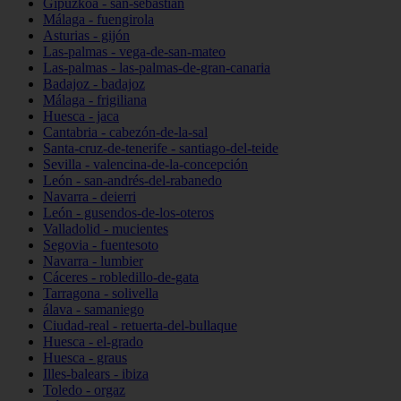
Gipuzkoa - san-sebastián
Málaga - fuengirola
Asturias - gijón
Las-palmas - vega-de-san-mateo
Las-palmas - las-palmas-de-gran-canaria
Badajoz - badajoz
Málaga - frigiliana
Huesca - jaca
Cantabria - cabezón-de-la-sal
Santa-cruz-de-tenerife - santiago-del-teide
Sevilla - valencina-de-la-concepción
León - san-andrés-del-rabanedo
Navarra - deierri
León - gusendos-de-los-oteros
Valladolid - mucientes
Segovia - fuentesoto
Navarra - lumbier
Cáceres - robledillo-de-gata
Tarragona - solivella
álava - samaniego
Ciudad-real - retuerta-del-bullaque
Huesca - el-grado
Huesca - graus
Illes-balears - ibiza
Toledo - orgaz