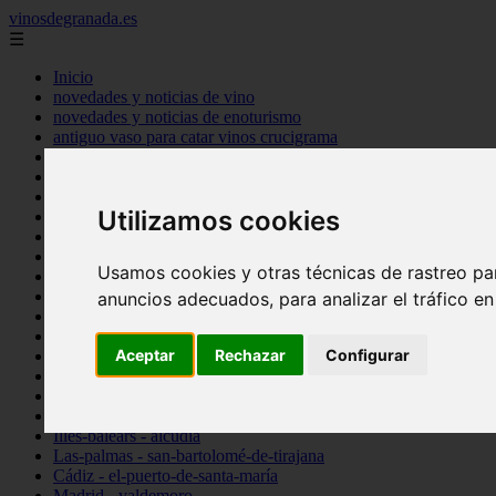
vinosdegranada.es
☰
Inicio
novedades y noticias de vino
novedades y noticias de enoturismo
antiguo vaso para catar vinos crucigrama
bulgaria
comprar
espana
Utilizamos cookies
tipo
vinos
Córdoba - córdoba
Usamos cookies y otras técnicas de rastreo pa
Sevilla - sevilla
Barcelona - barcelona
anuncios adecuados, para analizar el tráfico e
Ciudad-real - montiel
Santa-cruz-de-tenerife - guía-de-isora
Aceptar
Rechazar
Configurar
La-rioja - casalarreina
Almería - roquetas-de-mar
Madrid - pozuelo-de-alarcón
Granada - almuñécar
Illes-balears - alcúdia
Las-palmas - san-bartolomé-de-tirajana
Cádiz - el-puerto-de-santa-maría
Madrid - valdemoro