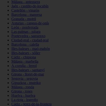
Málaga - antequera
Jaén - castillo-de-locubín
Castellón - vinaròs
Barcelona - manresa
Granada - motril
Asturias - cangas-de-onís
León - ponferrada
Las-palmas - pájara
Pontevedra - sanxenxo
Ciudad-real - ciudad-real
Barcelona - calella
Illes-balears - maó-mahón
Illes-balears - sóller
Cádiz - chipiona
Málaga - marbella
A-coruña - ferrol
Illes-balears - santanyí
Girona - lloret-de-mar
Segovia - segovia
Gipuzkoa - mutriku
Málaga - ronda
Girona - roses
Huelva - huelva
La-rioja - logroño
Cádiz - jerez-de-la-frontera