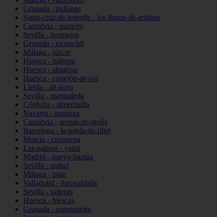
Granada - pulianas
Santa-cruz-de-tenerife - los-llanos-de-aridane
Cantabria - suances
Sevilla - bormujos
Granada - monachil
Málaga - júzcar
Huesca - isábena
Huesca - alquézar
Huesca - castejón-de-sos
Lleida - alt-àneu
Sevilla - marinaleda
Córdoba - almedinilla
Navarra - zangoza
Cantabria - arenas-de-iguña
Barcelona - la-pobla-de-lillet
Murcia - cartagena
Las-palmas - yaiza
Madrid - nuevo-baztán
Sevilla - arahal
Málaga - istán
Valladolid - fuensaldaña
Sevilla - salteras
Huesca - biescas
Granada - pampaneira