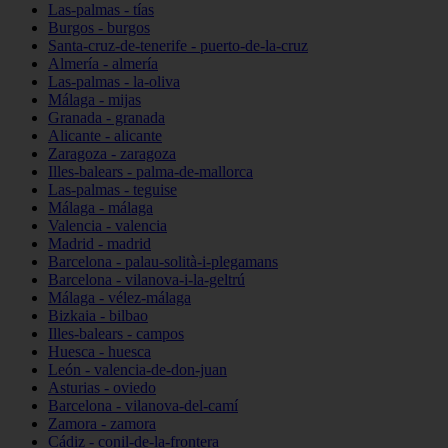
Las-palmas - tías
Burgos - burgos
Santa-cruz-de-tenerife - puerto-de-la-cruz
Almería - almería
Las-palmas - la-oliva
Málaga - mijas
Granada - granada
Alicante - alicante
Zaragoza - zaragoza
Illes-balears - palma-de-mallorca
Las-palmas - teguise
Málaga - málaga
Valencia - valencia
Madrid - madrid
Barcelona - palau-solità-i-plegamans
Barcelona - vilanova-i-la-geltrú
Málaga - vélez-málaga
Bizkaia - bilbao
Illes-balears - campos
Huesca - huesca
León - valencia-de-don-juan
Asturias - oviedo
Barcelona - vilanova-del-camí
Zamora - zamora
Cádiz - conil-de-la-frontera