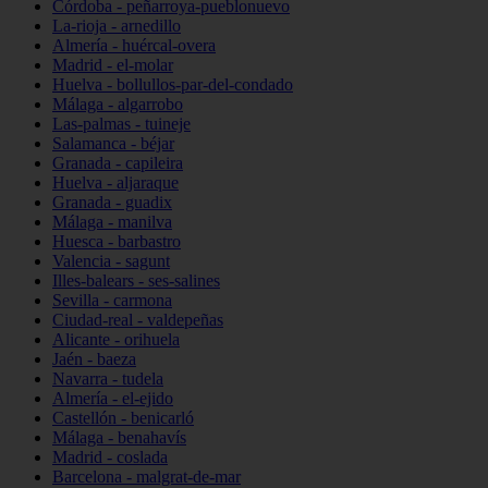
Córdoba - peñarroya-pueblonuevo
La-rioja - arnedillo
Almería - huércal-overa
Madrid - el-molar
Huelva - bollullos-par-del-condado
Málaga - algarrobo
Las-palmas - tuineje
Salamanca - béjar
Granada - capileira
Huelva - aljaraque
Granada - guadix
Málaga - manilva
Huesca - barbastro
Valencia - sagunt
Illes-balears - ses-salines
Sevilla - carmona
Ciudad-real - valdepeñas
Alicante - orihuela
Jaén - baeza
Navarra - tudela
Almería - el-ejido
Castellón - benicarló
Málaga - benahavís
Madrid - coslada
Barcelona - malgrat-de-mar