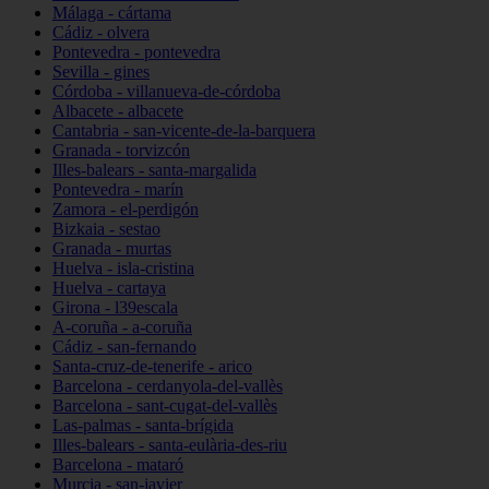
Málaga - cártama
Cádiz - olvera
Pontevedra - pontevedra
Sevilla - gines
Córdoba - villanueva-de-córdoba
Albacete - albacete
Cantabria - san-vicente-de-la-barquera
Granada - torvizcón
Illes-balears - santa-margalida
Pontevedra - marín
Zamora - el-perdigón
Bizkaia - sestao
Granada - murtas
Huelva - isla-cristina
Huelva - cartaya
Girona - l39escala
A-coruña - a-coruña
Cádiz - san-fernando
Santa-cruz-de-tenerife - arico
Barcelona - cerdanyola-del-vallès
Barcelona - sant-cugat-del-vallès
Las-palmas - santa-brígida
Illes-balears - santa-eulària-des-riu
Barcelona - mataró
Murcia - san-javier