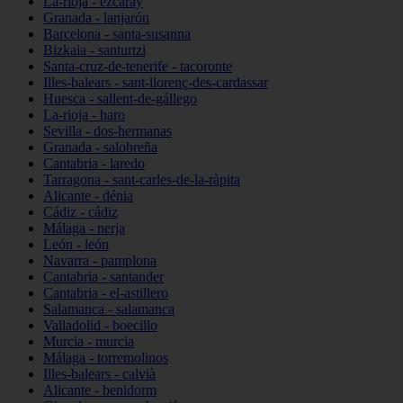
La-rioja - ezcaray
Granada - lanjarón
Barcelona - santa-susanna
Bizkaia - santurtzi
Santa-cruz-de-tenerife - tacoronte
Illes-balears - sant-llorenç-des-cardassar
Huesca - sallent-de-gállego
La-rioja - haro
Sevilla - dos-hermanas
Granada - salobreña
Cantabria - laredo
Tarragona - sant-carles-de-la-ràpita
Alicante - dénia
Cádiz - cádiz
Málaga - nerja
León - león
Navarra - pamplona
Cantabria - santander
Cantabria - el-astillero
Salamanca - salamanca
Valladolid - boecillo
Murcia - murcia
Málaga - torremolinos
Illes-balears - calvià
Alicante - benidorm