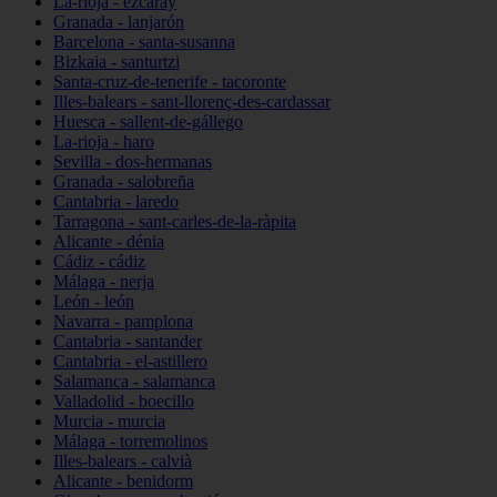
La-rioja - ezcaray
Granada - lanjarón
Barcelona - santa-susanna
Bizkaia - santurtzi
Santa-cruz-de-tenerife - tacoronte
Illes-balears - sant-llorenç-des-cardassar
Huesca - sallent-de-gállego
La-rioja - haro
Sevilla - dos-hermanas
Granada - salobreña
Cantabria - laredo
Tarragona - sant-carles-de-la-ràpita
Alicante - dénia
Cádiz - cádiz
Málaga - nerja
León - león
Navarra - pamplona
Cantabria - santander
Cantabria - el-astillero
Salamanca - salamanca
Valladolid - boecillo
Murcia - murcia
Málaga - torremolinos
Illes-balears - calvià
Alicante - benidorm