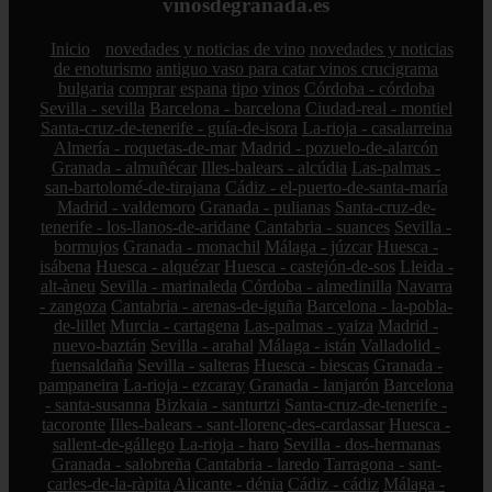
vinosdegranada.es
Inicio
novedades y noticias de vino
novedades y noticias
de enoturismo
antiguo vaso para catar vinos crucigrama
bulgaria
comprar
espana
tipo
vinos
Córdoba - córdoba
Sevilla - sevilla
Barcelona - barcelona
Ciudad-real - montiel
Santa-cruz-de-tenerife - guía-de-isora
La-rioja - casalarreina
Almería - roquetas-de-mar
Madrid - pozuelo-de-alarcón
Granada - almuñécar
Illes-balears - alcúdia
Las-palmas -
san-bartolomé-de-tirajana
Cádiz - el-puerto-de-santa-maría
Madrid - valdemoro
Granada - pulianas
Santa-cruz-de-
tenerife - los-llanos-de-aridane
Cantabria - suances
Sevilla -
bormujos
Granada - monachil
Málaga - júzcar
Huesca -
isábena
Huesca - alquézar
Huesca - castejón-de-sos
Lleida -
alt-àneu
Sevilla - marinaleda
Córdoba - almedinilla
Navarra
- zangoza
Cantabria - arenas-de-iguña
Barcelona - la-pobla-
de-lillet
Murcia - cartagena
Las-palmas - yaiza
Madrid -
nuevo-baztán
Sevilla - arahal
Málaga - istán
Valladolid -
fuensaldaña
Sevilla - salteras
Huesca - biescas
Granada -
pampaneira
La-rioja - ezcaray
Granada - lanjarón
Barcelona
- santa-susanna
Bizkaia - santurtzi
Santa-cruz-de-tenerife -
tacoronte
Illes-balears - sant-llorenç-des-cardassar
Huesca -
sallent-de-gállego
La-rioja - haro
Sevilla - dos-hermanas
Granada - salobreña
Cantabria - laredo
Tarragona - sant-
carles-de-la-ràpita
Alicante - dénia
Cádiz - cádiz
Málaga -