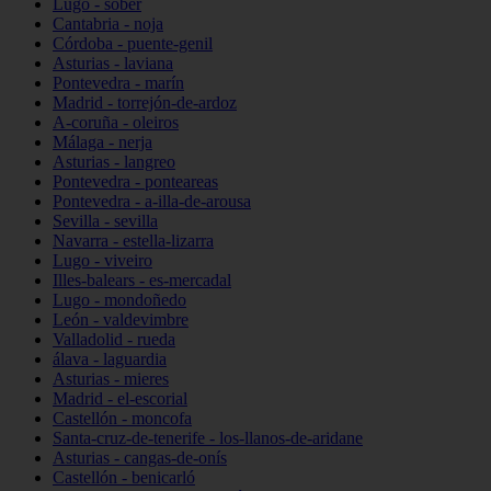
Lugo - sober
Cantabria - noja
Córdoba - puente-genil
Asturias - laviana
Pontevedra - marín
Madrid - torrejón-de-ardoz
A-coruña - oleiros
Málaga - nerja
Asturias - langreo
Pontevedra - ponteareas
Pontevedra - a-illa-de-arousa
Sevilla - sevilla
Navarra - estella-lizarra
Lugo - viveiro
Illes-balears - es-mercadal
Lugo - mondoñedo
León - valdevimbre
Valladolid - rueda
álava - laguardia
Asturias - mieres
Madrid - el-escorial
Castellón - moncofa
Santa-cruz-de-tenerife - los-llanos-de-aridane
Asturias - cangas-de-onís
Castellón - benicarló