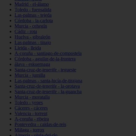
Madrid - el-álamo
Toledo - fuensalida
Las-palmas - tejeda
Córdoba - la-carlota
Murcia - cehegín
Cádiz - rota
Huelva - gibraleón
Las-palmas - tinajo
Lleida - lleida
A-coruña - santiago-de-compostela
Córdoba - aguilar-de-la-frontera
álava - eskuernaga
Santa-cruz-de-tenerife - tegueste
Murcia - jumilla
Las-palmas - santa-lucía-de-tirajana
Santa-cruz-de-tenerife - la-orotava
Santa-cruz-de-tenerife - la-guancha
Murcia - moratalla
Toledo - yepes
Cáceres - cáceres
Valencia - torrent
A-coruña - ribeira
Pontevedra - caldas-de-reis
Málaga - torrox
Almería - olula-del-río