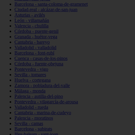
Barcelona - santa-coloma-de-gramenet
Ciudad-real - alcázar-de-san-juan
Asturias - avilés
León - villamañán
Valencia - chulilla
Córdoba - puente-genil
Granada - huétor-vega
Cantabria - bareyo
Valladolid - valladolid
Barcelona - font-rubí
Cuenca - casas-de-los-pinos
Córdoba - fuente-obejuna
Pontevedra - vigo
Sevilla - tomares
Huelva - cortegana
Zamora - pobladura-del-valle
Málaga - monda
Palencia - autilla-del-pino
Pontevedra - vilagarcía-de-arousa
Valladolid - rueda
Cantabria - marina-de-cudeyo
Palencia - moratinos
Sevilla - camas
Barcelona - subirats
Illes-balears - sant-joan