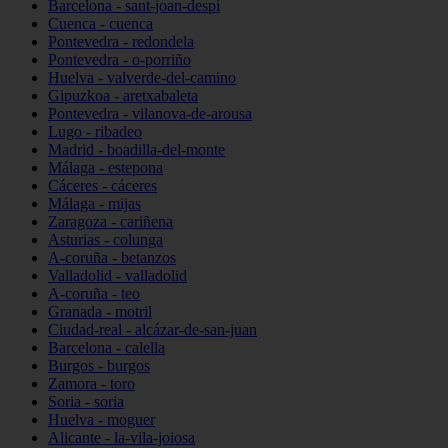
Barcelona - sant-joan-despí
Cuenca - cuenca
Pontevedra - redondela
Pontevedra - o-porriño
Huelva - valverde-del-camino
Gipuzkoa - aretxabaleta
Pontevedra - vilanova-de-arousa
Lugo - ribadeo
Madrid - boadilla-del-monte
Málaga - estepona
Cáceres - cáceres
Málaga - mijas
Zaragoza - cariñena
Asturias - colunga
A-coruña - betanzos
Valladolid - valladolid
A-coruña - teo
Granada - motril
Ciudad-real - alcázar-de-san-juan
Barcelona - calella
Burgos - burgos
Zamora - toro
Soria - soria
Huelva - moguer
Alicante - la-vila-joiosa