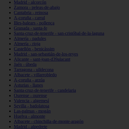
Madrid - alcorcón
Zamora - peleas-de-abajo
Cantabria - reinosa
A-coruña - carral
Illes-balears - pollença
Granada - santa-fe
Santa-cruz-de-tenerife - san-cristóbal-de-la-laguna
Almería - padules
Almería - rioja
Castellón - benicàssim
Madrid - san-sebastián-de-los-reyes
Alicante - sant-joan-d39alacant
Jaén - úbeda
Tarragona - ulldecona
Albacete - villarrobledo
A-coruña - arzúa
Asturias - llanes
Santa-cruz-de-tenerife - candelaria
Ourense - ourense
Valencia - algemesí
Sevilla - badolatosa
Las-palmas - mogán
Huelva - almonte
Albacete - chinchilla-de-monte-aragón
Madrid - alpedrete