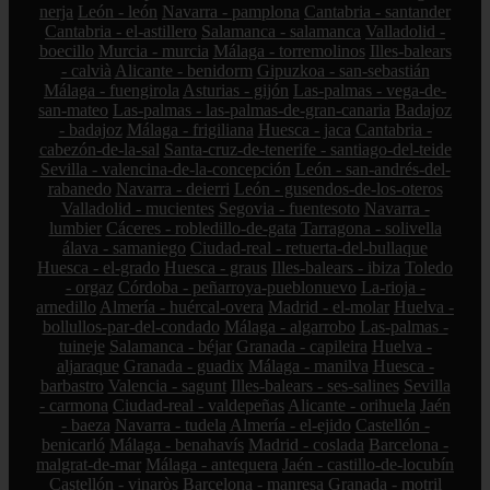
nerja
León - león
Navarra - pamplona
Cantabria - santander
Cantabria - el-astillero
Salamanca - salamanca
Valladolid -
boecillo
Murcia - murcia
Málaga - torremolinos
Illes-balears
- calvià
Alicante - benidorm
Gipuzkoa - san-sebastián
Málaga - fuengirola
Asturias - gijón
Las-palmas - vega-de-
san-mateo
Las-palmas - las-palmas-de-gran-canaria
Badajoz
- badajoz
Málaga - frigiliana
Huesca - jaca
Cantabria -
cabezón-de-la-sal
Santa-cruz-de-tenerife - santiago-del-teide
Sevilla - valencina-de-la-concepción
León - san-andrés-del-
rabanedo
Navarra - deierri
León - gusendos-de-los-oteros
Valladolid - mucientes
Segovia - fuentesoto
Navarra -
lumbier
Cáceres - robledillo-de-gata
Tarragona - solivella
álava - samaniego
Ciudad-real - retuerta-del-bullaque
Huesca - el-grado
Huesca - graus
Illes-balears - ibiza
Toledo
- orgaz
Córdoba - peñarroya-pueblonuevo
La-rioja -
arnedillo
Almería - huércal-overa
Madrid - el-molar
Huelva -
bollullos-par-del-condado
Málaga - algarrobo
Las-palmas -
tuineje
Salamanca - béjar
Granada - capileira
Huelva -
aljaraque
Granada - guadix
Málaga - manilva
Huesca -
barbastro
Valencia - sagunt
Illes-balears - ses-salines
Sevilla
- carmona
Ciudad-real - valdepeñas
Alicante - orihuela
Jaén
- baeza
Navarra - tudela
Almería - el-ejido
Castellón -
benicarló
Málaga - benahavís
Madrid - coslada
Barcelona -
malgrat-de-mar
Málaga - antequera
Jaén - castillo-de-locubín
Castellón - vinaròs
Barcelona - manresa
Granada - motril