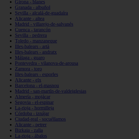
Girona - blanes
Granada - albuñol
Sevilla - alcalá-de-guadaíra
Alicante - altea
Madrid - villarejo-de-salvanés
Cuenca - tarancón
Sevilla - pedrera
Toledo - manzaneque
Illes-balears - artà
Illes-balears - andratx
Málaga - guaro
Pontevedra - vilanova-de-arousa
Zamora - toro
Illes-balears - esporles
Alicante - elx
Barcelona - el-masnou
Madrid - san-martín-de-valdeiglesias
Almería - mojácar
Segovia - el-espinar
La-rioja - hormilleja
Córdoba - iznájar
Ciudad-real - socuéllamos
Alicante - petrer
Bizkaia - zalla
La-rioja - ábalos