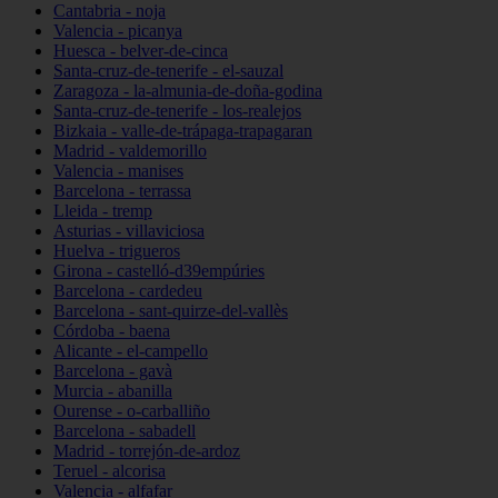
Cantabria - noja
Valencia - picanya
Huesca - belver-de-cinca
Santa-cruz-de-tenerife - el-sauzal
Zaragoza - la-almunia-de-doña-godina
Santa-cruz-de-tenerife - los-realejos
Bizkaia - valle-de-trápaga-trapagaran
Madrid - valdemorillo
Valencia - manises
Barcelona - terrassa
Lleida - tremp
Asturias - villaviciosa
Huelva - trigueros
Girona - castelló-d39empúries
Barcelona - cardedeu
Barcelona - sant-quirze-del-vallès
Córdoba - baena
Alicante - el-campello
Barcelona - gavà
Murcia - abanilla
Ourense - o-carballiño
Barcelona - sabadell
Madrid - torrejón-de-ardoz
Teruel - alcorisa
Valencia - alfafar