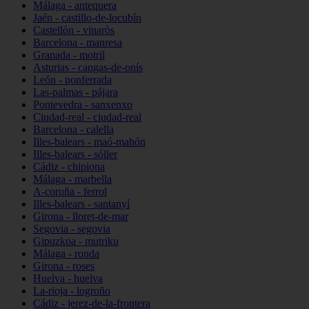
Málaga - antequera
Jaén - castillo-de-locubín
Castellón - vinaròs
Barcelona - manresa
Granada - motril
Asturias - cangas-de-onís
León - ponferrada
Las-palmas - pájara
Pontevedra - sanxenxo
Ciudad-real - ciudad-real
Barcelona - calella
Illes-balears - maó-mahón
Illes-balears - sóller
Cádiz - chipiona
Málaga - marbella
A-coruña - ferrol
Illes-balears - santanyí
Girona - lloret-de-mar
Segovia - segovia
Gipuzkoa - mutriku
Málaga - ronda
Girona - roses
Huelva - huelva
La-rioja - logroño
Cádiz - jerez-de-la-frontera