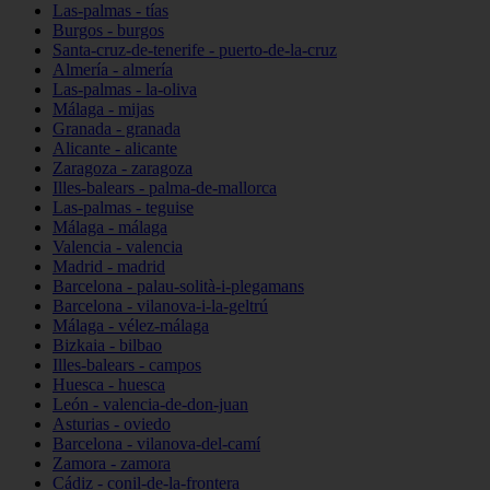
Las-palmas - tías
Burgos - burgos
Santa-cruz-de-tenerife - puerto-de-la-cruz
Almería - almería
Las-palmas - la-oliva
Málaga - mijas
Granada - granada
Alicante - alicante
Zaragoza - zaragoza
Illes-balears - palma-de-mallorca
Las-palmas - teguise
Málaga - málaga
Valencia - valencia
Madrid - madrid
Barcelona - palau-solità-i-plegamans
Barcelona - vilanova-i-la-geltrú
Málaga - vélez-málaga
Bizkaia - bilbao
Illes-balears - campos
Huesca - huesca
León - valencia-de-don-juan
Asturias - oviedo
Barcelona - vilanova-del-camí
Zamora - zamora
Cádiz - conil-de-la-frontera