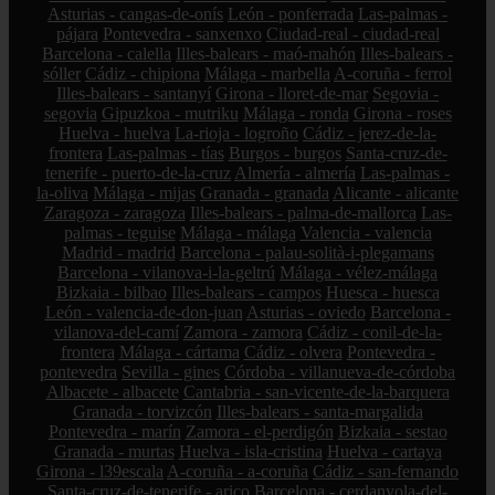
Asturias - cangas-de-onís
León - ponferrada
Las-palmas -
pájara
Pontevedra - sanxenxo
Ciudad-real - ciudad-real
Barcelona - calella
Illes-balears - maó-mahón
Illes-balears -
sóller
Cádiz - chipiona
Málaga - marbella
A-coruña - ferrol
Illes-balears - santanyí
Girona - lloret-de-mar
Segovia -
segovia
Gipuzkoa - mutriku
Málaga - ronda
Girona - roses
Huelva - huelva
La-rioja - logroño
Cádiz - jerez-de-la-
frontera
Las-palmas - tías
Burgos - burgos
Santa-cruz-de-
tenerife - puerto-de-la-cruz
Almería - almería
Las-palmas -
la-oliva
Málaga - mijas
Granada - granada
Alicante - alicante
Zaragoza - zaragoza
Illes-balears - palma-de-mallorca
Las-
palmas - teguise
Málaga - málaga
Valencia - valencia
Madrid - madrid
Barcelona - palau-solità-i-plegamans
Barcelona - vilanova-i-la-geltrú
Málaga - vélez-málaga
Bizkaia - bilbao
Illes-balears - campos
Huesca - huesca
León - valencia-de-don-juan
Asturias - oviedo
Barcelona -
vilanova-del-camí
Zamora - zamora
Cádiz - conil-de-la-
frontera
Málaga - cártama
Cádiz - olvera
Pontevedra -
pontevedra
Sevilla - gines
Córdoba - villanueva-de-córdoba
Albacete - albacete
Cantabria - san-vicente-de-la-barquera
Granada - torvizcón
Illes-balears - santa-margalida
Pontevedra - marín
Zamora - el-perdigón
Bizkaia - sestao
Granada - murtas
Huelva - isla-cristina
Huelva - cartaya
Girona - l39escala
A-coruña - a-coruña
Cádiz - san-fernando
Santa-cruz-de-tenerife - arico
Barcelona - cerdanyola-del-