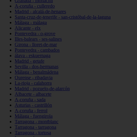
Granada - monachil
A-coruña - culleredo
Madrid - alcalá-de-henares
Santa-cruz-de-tenerife - san-cristóbal-de-la-laguna
Málaga - málaga
Alicante - elx
Pontevedra - o-grove
Illes-balears - ses-salines
Girona - lloret-de-mar
Pontevedra - cambados
álava - eskuernaga
Madrid - getafe
Sevilla - dos-hermanas
Málaga - benalmádena
Ourense - ribadavia
La-rioja - calahorra
Madrid - pozuelo-de-alarcón
Albacete - albacete
A-coruña - sada
Asturias - castrillón
A-coruña - ferrol
Málaga - fuengirola
Tarragona - montblanc
Tarragona - tarragona
Tarragona - tortosa