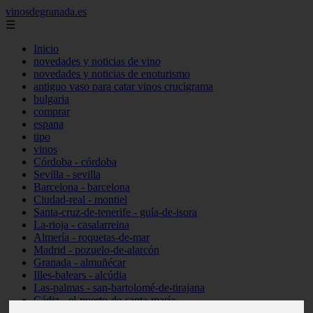
vinosdegranada.es
☰
Inicio
novedades y noticias de vino
novedades y noticias de enoturismo
antiguo vaso para catar vinos crucigrama
bulgaria
comprar
espana
tipo
vinos
Córdoba - córdoba
Sevilla - sevilla
Barcelona - barcelona
Ciudad-real - montiel
Santa-cruz-de-tenerife - guía-de-isora
La-rioja - casalarreina
Almería - roquetas-de-mar
Madrid - pozuelo-de-alarcón
Granada - almuñécar
Illes-balears - alcúdia
Las-palmas - san-bartolomé-de-tirajana
Cádiz - el-puerto-de-santa-maría
Madrid - valdemoro