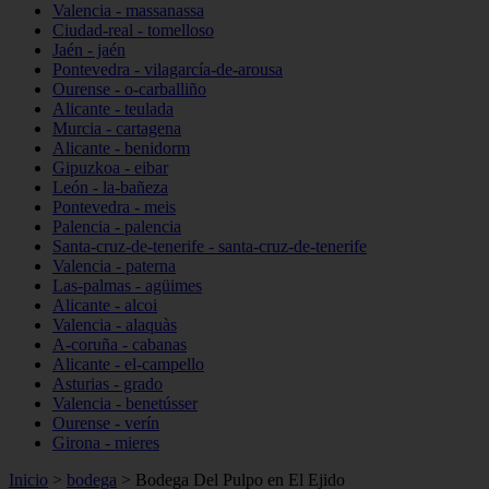
Valencia - massanassa
Ciudad-real - tomelloso
Jaén - jaén
Pontevedra - vilagarcía-de-arousa
Ourense - o-carballiño
Alicante - teulada
Murcia - cartagena
Alicante - benidorm
Gipuzkoa - eibar
León - la-bañeza
Pontevedra - meis
Palencia - palencia
Santa-cruz-de-tenerife - santa-cruz-de-tenerife
Valencia - paterna
Las-palmas - agüimes
Alicante - alcoi
Valencia - alaquàs
A-coruña - cabanas
Alicante - el-campello
Asturias - grado
Valencia - benetússer
Ourense - verín
Girona - mieres
Inicio
>
bodega
>
Bodega Del Pulpo en El Ejido