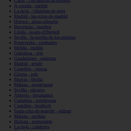
Cádiz - chiclana-de-la-frontera
A-coruña - melide
La-rioja - villalobar-de-rioja
Madrid - las-rozas-de-madrid
Huesca - aínsa-sobrarbe
Barcelona - manlleu
Lleida - la-seu-d39urgell
Sevilla - la-puebla-de-los-infantes
Pontevedra - cambados
Melilla - melilla
Gipuzkoa - orio
Guadalajara - sigüenza
Madrid - getafe
Castellón - orpesa
Girona - pals
Murcia - librilla
Málaga - montejaque
Sevilla - olivares
Almería - benahadux
Cantabria - torrelavega
Castellón - benlloch
Santa-cruz-de-tenerife - güímar
Málaga - mollina
Bizkaia - portugalete
La-rioja - calahorra