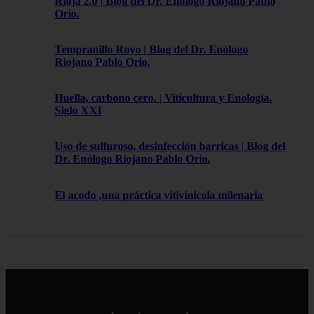
Rioja 2.0 | Blog del Dr. Enólogo Riojano Pablo
Orio.
Tempranillo Royo | Blog del Dr. Enólogo
Riojano Pablo Orio.
Huella, carbono cero. | Viticultura y Enología.
Siglo XXI
Uso de sulfuroso, desinfección barricas | Blog del
Dr. Enólogo Riojano Pablo Orio.
El acodo ,una práctica vitivínicola milenaria