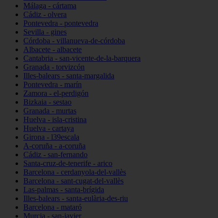
Málaga - cártama
Cádiz - olvera
Pontevedra - pontevedra
Sevilla - gines
Córdoba - villanueva-de-córdoba
Albacete - albacete
Cantabria - san-vicente-de-la-barquera
Granada - torvizcón
Illes-balears - santa-margalida
Pontevedra - marín
Zamora - el-perdigón
Bizkaia - sestao
Granada - murtas
Huelva - isla-cristina
Huelva - cartaya
Girona - l39escala
A-coruña - a-coruña
Cádiz - san-fernando
Santa-cruz-de-tenerife - arico
Barcelona - cerdanyola-del-vallès
Barcelona - sant-cugat-del-vallès
Las-palmas - santa-brígida
Illes-balears - santa-eulària-des-riu
Barcelona - mataró
Murcia - san-javier