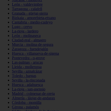
León - valdevimbre
Tarragona - calafell
Granada - güejar-sierra
Bizkaia - amorebieta-etxano
Cantabria - medio-cudeyo
Lugo - cervo
La-rioja - lardero
León - molinaseca
Ciudad-real - almagro
Murcia - molina-de-segura
Zaragoza - fuendejalón
Huesca - villanueva-de-sigena
Pontevedra - o-grove
Las-palmas - arucas
Lleida - mollerussa
Sevilla - aznalcázar
Toledo - bargas
Sevilla - la-rinconada
Huesca - adahuesca
La-rioja - san-asensio
Madrid - colmenar-de-oreja
Almería - láujar-de-andarax
Córdoba - montilla
Girona - palamós