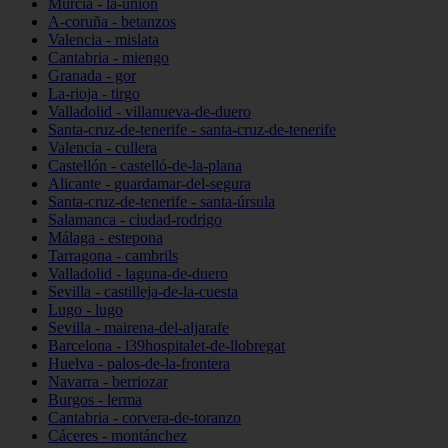
Murcia - la-unión
A-coruña - betanzos
Valencia - mislata
Cantabria - miengo
Granada - gor
La-rioja - tirgo
Valladolid - villanueva-de-duero
Santa-cruz-de-tenerife - santa-cruz-de-tenerife
Valencia - cullera
Castellón - castelló-de-la-plana
Alicante - guardamar-del-segura
Santa-cruz-de-tenerife - santa-úrsula
Salamanca - ciudad-rodrigo
Málaga - estepona
Tarragona - cambrils
Valladolid - laguna-de-duero
Sevilla - castilleja-de-la-cuesta
Lugo - lugo
Sevilla - mairena-del-aljarafe
Barcelona - l39hospitalet-de-llobregat
Huelva - palos-de-la-frontera
Navarra - berriozar
Burgos - lerma
Cantabria - corvera-de-toranzo
Cáceres - montánchez