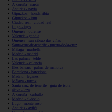
A-coruña - narón
Asturias - navia
Gipuzkoa - hondarribia
Gipuzkoa - irun
Ciudad-real - ciudad-real
Lugo - lugo
Ourense - ourense
Valencia - gandia
Ourense - san-cibrao-das-viñas
Santa-cruz-de-tenerife - puerto-de-la-cruz
Málaga - marbella
Madrid - madrid
Las-palmas - telde
Valencia - valencia
Illes-balears - palma-de-mallorca
Barcelona - barcelona
Madrid - leganés
Málaga - torrox
Santa-cruz-de-tenerife - guía-de-isora
álava - leza
A-coruña - carballo
Madrid - el-boalo
Lugo - monterroso
Asturias - avilés