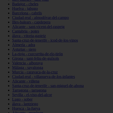
Badajoz - cheles
Huelva - jabugo
Barcelona - cabrils
Ciudad-real - almodóvar-del-campo
Illes-balears - capdepera
Alicante - sant-vicent-del-raspeig
Cantabria - potes
álava - vitoria-gasteiz
Santa-cruz-de-tenerife - icod-de-los-vinos
Almería - adra
Asturias - siero
La-rioja - cuzcurrita-de-río-tirón
Girona - sant-feliu-de-guíxols
Valencia - alboraya
Málaga - sayalonga
Murcia - caravaca-de-la-cruz
Ciudad-real - villanueva-de-los-infantes
Alicante - villena
Santa-cruz-de-tenerife - san-miguel-de-abona
Tarragona - tarragona
Sevilla - el-viso-del-alcor
Lugo - sober
álava - lantziego
Huesca - la-fueva
Alicante - monòver