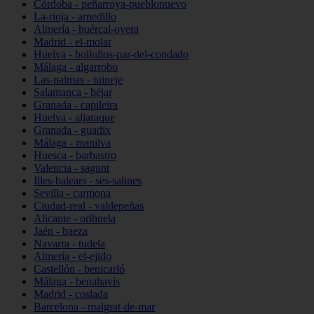
Córdoba - peñarroya-pueblonuevo
La-rioja - arnedillo
Almería - huércal-overa
Madrid - el-molar
Huelva - bollullos-par-del-condado
Málaga - algarrobo
Las-palmas - tuineje
Salamanca - béjar
Granada - capileira
Huelva - aljaraque
Granada - guadix
Málaga - manilva
Huesca - barbastro
Valencia - sagunt
Illes-balears - ses-salines
Sevilla - carmona
Ciudad-real - valdepeñas
Alicante - orihuela
Jaén - baeza
Navarra - tudela
Almería - el-ejido
Castellón - benicarló
Málaga - benahavís
Madrid - coslada
Barcelona - malgrat-de-mar