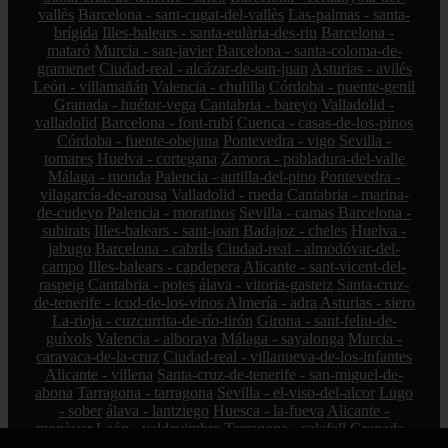
vallès
Barcelona - sant-cugat-del-vallès
Las-palmas - santa-
brígida
Illes-balears - santa-eulària-des-riu
Barcelona -
mataró
Murcia - san-javier
Barcelona - santa-coloma-de-
gramenet
Ciudad-real - alcázar-de-san-juan
Asturias - avilés
León - villamañán
Valencia - chulilla
Córdoba - puente-genil
Granada - huétor-vega
Cantabria - bareyo
Valladolid -
valladolid
Barcelona - font-rubí
Cuenca - casas-de-los-pinos
Córdoba - fuente-obejuna
Pontevedra - vigo
Sevilla -
tomares
Huelva - cortegana
Zamora - pobladura-del-valle
Málaga - monda
Palencia - autilla-del-pino
Pontevedra -
vilagarcía-de-arousa
Valladolid - rueda
Cantabria - marina-
de-cudeyo
Palencia - moratinos
Sevilla - camas
Barcelona -
subirats
Illes-balears - sant-joan
Badajoz - cheles
Huelva -
jabugo
Barcelona - cabrils
Ciudad-real - almodóvar-del-
campo
Illes-balears - capdepera
Alicante - sant-vicent-del-
raspeig
Cantabria - potes
álava - vitoria-gasteiz
Santa-cruz-
de-tenerife - icod-de-los-vinos
Almería - adra
Asturias - siero
La-rioja - cuzcurrita-de-río-tirón
Girona - sant-feliu-de-
guíxols
Valencia - alboraya
Málaga - sayalonga
Murcia -
caravaca-de-la-cruz
Ciudad-real - villanueva-de-los-infantes
Alicante - villena
Santa-cruz-de-tenerife - san-miguel-de-
abona
Tarragona - tarragona
Sevilla - el-viso-del-alcor
Lugo
- sober
álava - lantziego
Huesca - la-fueva
Alicante -
monòver
León - valdevimbre
Tarragona - calafell
Granada -
güejar-sierra
Bizkaia - amorebieta-etxano
Cantabria - medio-