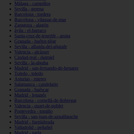
Málaga - campillos
Sevilla - gerena
Barcelona - tordera
Barcelona - vilassar-de-mar
Zaragoza - alagón
ávila - el-barraco
Santa-cruz-de-tenerife - arona
Granada - huétor-tájar
Sevilla - albaida-del-aljarafe
Valencia - alcàsser
Ciudad-real - daimiel
Sevilla - la-algaba
Madrid - san-fernando-de-henares
Toledo - toledo
Asturias - mieres
Salamanca - candelario
Granada - huéscar
Madrid - leganés
Barcelona - cornellà-de-llobregat
Valencia - quart-de-poblet
Pontevedra - tomiño
Sevilla - san-juan-de-aznalfarache
Madrid - fuenlabrada
Valladolid - peñafiel
Madrid - parla