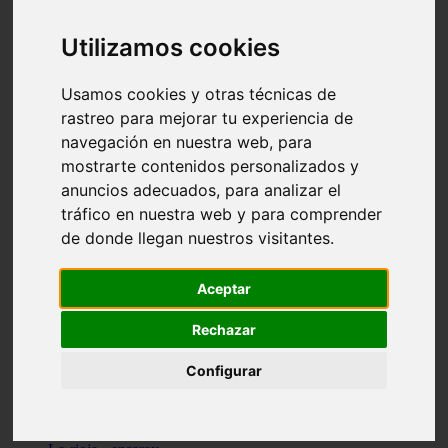
Granada - pulianas
Santa-cruz-de-tenerife - los-llanos-de-aridane
Utilizamos cookies
Cantabria - suances
Sevilla - bormujos
Granada - monachil
Usamos cookies y otras técnicas de
Málaga - júzcar
rastreo para mejorar tu experiencia de
Huesca - isábena
navegación en nuestra web, para
Huesca - alquézar
Huesca - castejón-de-sos
mostrarte contenidos personalizados y
Lleida - alt-àneu
anuncios adecuados, para analizar el
Sevilla - marinaleda
tráfico en nuestra web y para comprender
Córdoba - almedinilla
Navarra - zangoza
de donde llegan nuestros visitantes.
Cantabria - arenas-de-iguña
Barcelona - la-pobla-de-lillet
Murcia - cartagena
Aceptar
Las-palmas - yaiza
Madrid - nuevo-baztán
Rechazar
Sevilla - arahal
Málaga - istán
Configurar
Valladolid - fuensaldaña
Sevilla - salteras
Huesca - biescas
Granada - pampaneira