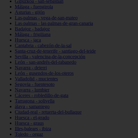
Gipuzkoa - san-sebastián
Málaga - fuengirola
Asturias - gijón
Las-palmas - vega-de-san-mateo
Las-palmas - las-palmas-de-gran-canaria
Badajoz - badajoz
Málaga - frigiliana
Huesca - jaca
Cantabria - cabezón-de-la-sal
Santa-cruz-de-tenerife - santiago-del-teide
Sevilla - valencina-de-la-concepción
León - san-andrés-del-rabanedo
Navarra - deierri
León - gusendos-de-los-oteros
Valladolid - mucientes
Segovia - fuentesoto
Navarra - lumbier
Cáceres - robledillo-de-gata
Tarragona - solivella
álava - samaniego
Ciudad-real - retuerta-del-bullaque
Huesca - el-grado
Huesca - graus
Illes-balears - ibiza
Toledo - orgaz