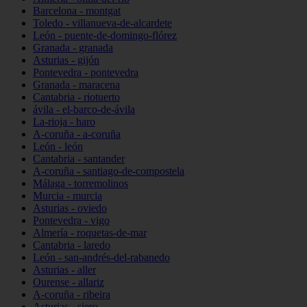
Barcelona - montgat
Toledo - villanueva-de-alcardete
León - puente-de-domingo-flórez
Granada - granada
Asturias - gijón
Pontevedra - pontevedra
Granada - maracena
Cantabria - riotuerto
ávila - el-barco-de-ávila
La-rioja - haro
A-coruña - a-coruña
León - león
Cantabria - santander
A-coruña - santiago-de-compostela
Málaga - torremolinos
Murcia - murcia
Asturias - oviedo
Pontevedra - vigo
Almería - roquetas-de-mar
Cantabria - laredo
León - san-andrés-del-rabanedo
Asturias - aller
Ourense - allariz
A-coruña - ribeira
Asturias - siero