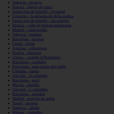
Valencia - picanya
Huesca - belver-de-cinca
Santa-cruz-de-tenerife - el-sauzal
Zaragoza - la-almunia-de-doña-godina
Santa-cruz-de-tenerife - los-realejos
Bizkaia - valle-de-trápaga-trapagaran
Madrid - valdemorillo
Valencia - manises
Barcelona - terrassa
Lleida - tremp
Asturias - villaviciosa
Huelva - trigueros
Girona - castelló-d39empúries
Barcelona - cardedeu
Barcelona - sant-quirze-del-vallès
Córdoba - baena
Alicante - el-campello
Barcelona - gavà
Murcia - abanilla
Ourense - o-carballiño
Barcelona - sabadell
Madrid - torrejón-de-ardoz
Teruel - alcorisa
Valencia - alfafar
Málaga - campillos