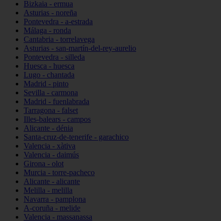
Bizkaia - ermua
Asturias - noreña
Pontevedra - a-estrada
Málaga - ronda
Cantabria - torrelavega
Asturias - san-martín-del-rey-aurelio
Pontevedra - silleda
Huesca - huesca
Lugo - chantada
Madrid - pinto
Sevilla - carmona
Madrid - fuenlabrada
Tarragona - falset
Illes-balears - campos
Alicante - dénia
Santa-cruz-de-tenerife - garachico
Valencia - xàtiva
Valencia - daimús
Girona - olot
Murcia - torre-pacheco
Alicante - alicante
Melilla - melilla
Navarra - pamplona
A-coruña - melide
Valencia - massanassa