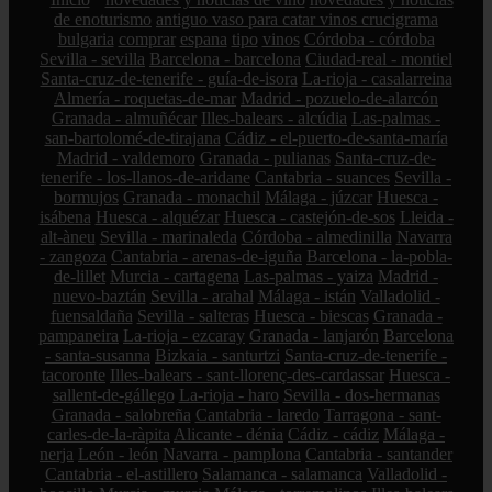
de enoturismo
antiguo vaso para catar vinos crucigrama
bulgaria
comprar
espana
tipo
vinos
Córdoba - córdoba
Sevilla - sevilla
Barcelona - barcelona
Ciudad-real - montiel
Santa-cruz-de-tenerife - guía-de-isora
La-rioja - casalarreina
Almería - roquetas-de-mar
Madrid - pozuelo-de-alarcón
Granada - almuñécar
Illes-balears - alcúdia
Las-palmas -
san-bartolomé-de-tirajana
Cádiz - el-puerto-de-santa-maría
Madrid - valdemoro
Granada - pulianas
Santa-cruz-de-
tenerife - los-llanos-de-aridane
Cantabria - suances
Sevilla -
bormujos
Granada - monachil
Málaga - júzcar
Huesca -
isábena
Huesca - alquézar
Huesca - castejón-de-sos
Lleida -
alt-àneu
Sevilla - marinaleda
Córdoba - almedinilla
Navarra
- zangoza
Cantabria - arenas-de-iguña
Barcelona - la-pobla-
de-lillet
Murcia - cartagena
Las-palmas - yaiza
Madrid -
nuevo-baztán
Sevilla - arahal
Málaga - istán
Valladolid -
fuensaldaña
Sevilla - salteras
Huesca - biescas
Granada -
pampaneira
La-rioja - ezcaray
Granada - lanjarón
Barcelona
- santa-susanna
Bizkaia - santurtzi
Santa-cruz-de-tenerife -
tacoronte
Illes-balears - sant-llorenç-des-cardassar
Huesca -
sallent-de-gállego
La-rioja - haro
Sevilla - dos-hermanas
Granada - salobreña
Cantabria - laredo
Tarragona - sant-
carles-de-la-ràpita
Alicante - dénia
Cádiz - cádiz
Málaga -
nerja
León - león
Navarra - pamplona
Cantabria - santander
Cantabria - el-astillero
Salamanca - salamanca
Valladolid -