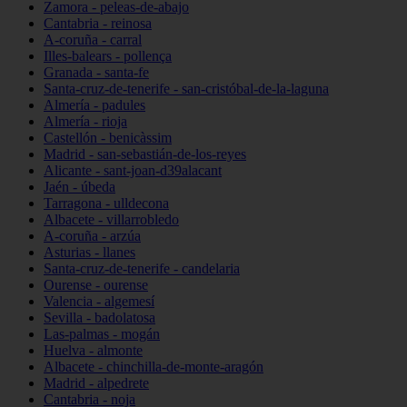
Zamora - peleas-de-abajo
Cantabria - reinosa
A-coruña - carral
Illes-balears - pollença
Granada - santa-fe
Santa-cruz-de-tenerife - san-cristóbal-de-la-laguna
Almería - padules
Almería - rioja
Castellón - benicàssim
Madrid - san-sebastián-de-los-reyes
Alicante - sant-joan-d39alacant
Jaén - úbeda
Tarragona - ulldecona
Albacete - villarrobledo
A-coruña - arzúa
Asturias - llanes
Santa-cruz-de-tenerife - candelaria
Ourense - ourense
Valencia - algemesí
Sevilla - badolatosa
Las-palmas - mogán
Huelva - almonte
Albacete - chinchilla-de-monte-aragón
Madrid - alpedrete
Cantabria - noja