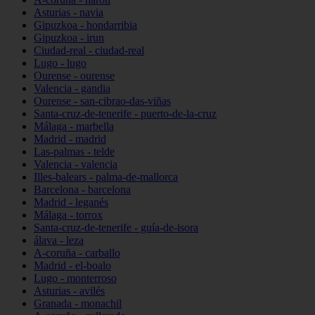
Asturias - navia
Gipuzkoa - hondarribia
Gipuzkoa - irun
Ciudad-real - ciudad-real
Lugo - lugo
Ourense - ourense
Valencia - gandia
Ourense - san-cibrao-das-viñas
Santa-cruz-de-tenerife - puerto-de-la-cruz
Málaga - marbella
Madrid - madrid
Las-palmas - telde
Valencia - valencia
Illes-balears - palma-de-mallorca
Barcelona - barcelona
Madrid - leganés
Málaga - torrox
Santa-cruz-de-tenerife - guía-de-isora
álava - leza
A-coruña - carballo
Madrid - el-boalo
Lugo - monterroso
Asturias - avilés
Granada - monachil