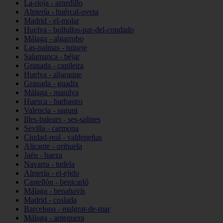
La-rioja - arnedillo
Almería - huércal-overa
Madrid - el-molar
Huelva - bollullos-par-del-condado
Málaga - algarrobo
Las-palmas - tuineje
Salamanca - béjar
Granada - capileira
Huelva - aljaraque
Granada - guadix
Málaga - manilva
Huesca - barbastro
Valencia - sagunt
Illes-balears - ses-salines
Sevilla - carmona
Ciudad-real - valdepeñas
Alicante - orihuela
Jaén - baeza
Navarra - tudela
Almería - el-ejido
Castellón - benicarló
Málaga - benahavís
Madrid - coslada
Barcelona - malgrat-de-mar
Málaga - antequera