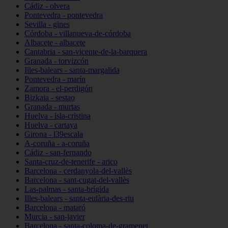
Cádiz - olvera
Pontevedra - pontevedra
Sevilla - gines
Córdoba - villanueva-de-córdoba
Albacete - albacete
Cantabria - san-vicente-de-la-barquera
Granada - torvizcón
Illes-balears - santa-margalida
Pontevedra - marín
Zamora - el-perdigón
Bizkaia - sestao
Granada - murtas
Huelva - isla-cristina
Huelva - cartaya
Girona - l39escala
A-coruña - a-coruña
Cádiz - san-fernando
Santa-cruz-de-tenerife - arico
Barcelona - cerdanyola-del-vallès
Barcelona - sant-cugat-del-vallès
Las-palmas - santa-brígida
Illes-balears - santa-eulària-des-riu
Barcelona - mataró
Murcia - san-javier
Barcelona - santa-coloma-de-gramenet