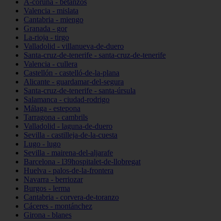
A-coruña - betanzos
Valencia - mislata
Cantabria - miengo
Granada - gor
La-rioja - tirgo
Valladolid - villanueva-de-duero
Santa-cruz-de-tenerife - santa-cruz-de-tenerife
Valencia - cullera
Castellón - castelló-de-la-plana
Alicante - guardamar-del-segura
Santa-cruz-de-tenerife - santa-úrsula
Salamanca - ciudad-rodrigo
Málaga - estepona
Tarragona - cambrils
Valladolid - laguna-de-duero
Sevilla - castilleja-de-la-cuesta
Lugo - lugo
Sevilla - mairena-del-aljarafe
Barcelona - l39hospitalet-de-llobregat
Huelva - palos-de-la-frontera
Navarra - berriozar
Burgos - lerma
Cantabria - corvera-de-toranzo
Cáceres - montánchez
Girona - blanes