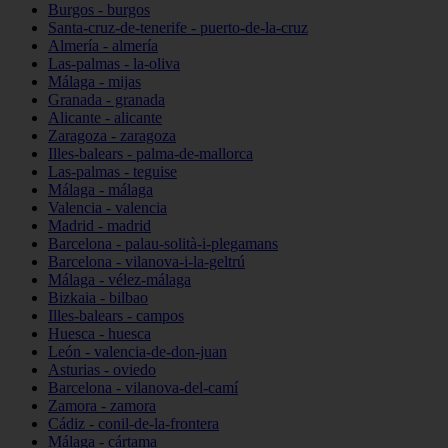
Burgos - burgos
Santa-cruz-de-tenerife - puerto-de-la-cruz
Almería - almería
Las-palmas - la-oliva
Málaga - mijas
Granada - granada
Alicante - alicante
Zaragoza - zaragoza
Illes-balears - palma-de-mallorca
Las-palmas - teguise
Málaga - málaga
Valencia - valencia
Madrid - madrid
Barcelona - palau-solità-i-plegamans
Barcelona - vilanova-i-la-geltrú
Málaga - vélez-málaga
Bizkaia - bilbao
Illes-balears - campos
Huesca - huesca
León - valencia-de-don-juan
Asturias - oviedo
Barcelona - vilanova-del-camí
Zamora - zamora
Cádiz - conil-de-la-frontera
Málaga - cártama