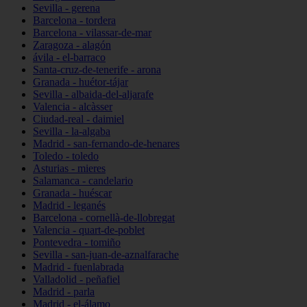
Sevilla - gerena
Barcelona - tordera
Barcelona - vilassar-de-mar
Zaragoza - alagón
ávila - el-barraco
Santa-cruz-de-tenerife - arona
Granada - huétor-tájar
Sevilla - albaida-del-aljarafe
Valencia - alcàsser
Ciudad-real - daimiel
Sevilla - la-algaba
Madrid - san-fernando-de-henares
Toledo - toledo
Asturias - mieres
Salamanca - candelario
Granada - huéscar
Madrid - leganés
Barcelona - cornellà-de-llobregat
Valencia - quart-de-poblet
Pontevedra - tomiño
Sevilla - san-juan-de-aznalfarache
Madrid - fuenlabrada
Valladolid - peñafiel
Madrid - parla
Madrid - el-álamo