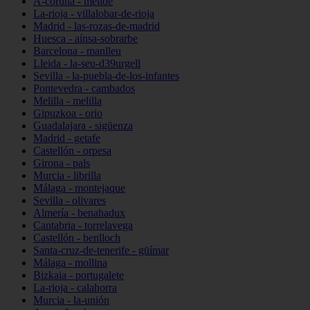
A-coruña - melide
La-rioja - villalobar-de-rioja
Madrid - las-rozas-de-madrid
Huesca - aínsa-sobrarbe
Barcelona - manlleu
Lleida - la-seu-d39urgell
Sevilla - la-puebla-de-los-infantes
Pontevedra - cambados
Melilla - melilla
Gipuzkoa - orio
Guadalajara - sigüenza
Madrid - getafe
Castellón - orpesa
Girona - pals
Murcia - librilla
Málaga - montejaque
Sevilla - olivares
Almería - benahadux
Cantabria - torrelavega
Castellón - benlloch
Santa-cruz-de-tenerife - güímar
Málaga - mollina
Bizkaia - portugalete
La-rioja - calahorra
Murcia - la-unión