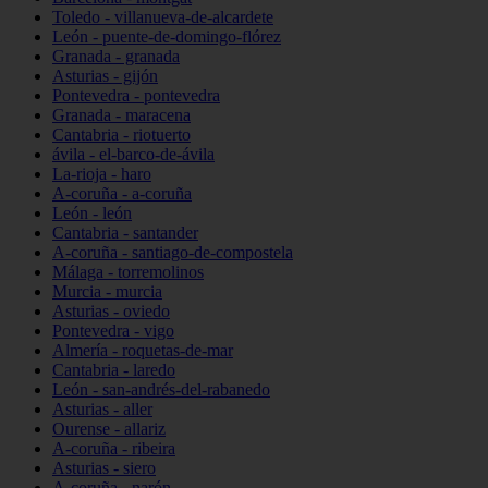
Toledo - villanueva-de-alcardete
León - puente-de-domingo-flórez
Granada - granada
Asturias - gijón
Pontevedra - pontevedra
Granada - maracena
Cantabria - riotuerto
ávila - el-barco-de-ávila
La-rioja - haro
A-coruña - a-coruña
León - león
Cantabria - santander
A-coruña - santiago-de-compostela
Málaga - torremolinos
Murcia - murcia
Asturias - oviedo
Pontevedra - vigo
Almería - roquetas-de-mar
Cantabria - laredo
León - san-andrés-del-rabanedo
Asturias - aller
Ourense - allariz
A-coruña - ribeira
Asturias - siero
A-coruña - narón