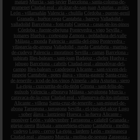
mataró
Murcia - san-javier
Barcelona - santa-coloma-de-
gramenet
Ciudad-real - alcázar-de-san-juan
Asturias - avilés
León - villamañán
Valencia - chulilla
Córdoba - puente-genil
Granada - huétor-vega
Cantabria - bareyo
Valladolid -
valladolid
Barcelona - font-rubí
Cuenca - casas-de-los-pinos
Córdoba - fuente-obejuna
Pontevedra - vigo
Sevilla -
tomares
Huelva - cortegana
Zamora - pobladura-del-valle
Málaga - monda
Palencia - autilla-del-pino
Pontevedra -
vilagarcía-de-arousa
Valladolid - rueda
Cantabria - marina-
de-cudeyo
Palencia - moratinos
Sevilla - camas
Barcelona -
subirats
Illes-balears - sant-joan
Badajoz - cheles
Huelva -
jabugo
Barcelona - cabrils
Ciudad-real - almodóvar-del-
campo
Illes-balears - capdepera
Alicante - sant-vicent-del-
raspeig
Cantabria - potes
álava - vitoria-gasteiz
Santa-cruz-
de-tenerife - icod-de-los-vinos
Almería - adra
Asturias - siero
La-rioja - cuzcurrita-de-río-tirón
Girona - sant-feliu-de-
guíxols
Valencia - alboraya
Málaga - sayalonga
Murcia -
caravaca-de-la-cruz
Ciudad-real - villanueva-de-los-infantes
Alicante - villena
Santa-cruz-de-tenerife - san-miguel-de-
abona
Tarragona - tarragona
Sevilla - el-viso-del-alcor
Lugo
- sober
álava - lantziego
Huesca - la-fueva
Alicante -
monòver
León - valdevimbre
Tarragona - calafell
Granada -
güejar-sierra
Bizkaia - amorebieta-etxano
Cantabria - medio-
cudeyo
Lugo - cervo
La-rioja - lardero
León - molinaseca
Ciudad-real - almagro
Murcia - molina-de-segura
Zaragoza -