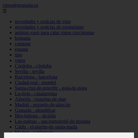
vinosdegranada.es
☰
novedades y noticias de vino
novedades y noticias de enoturismo
antiguo vaso para catar vinos crucigrama
bulgaria
comprar
espana
tipo
vinos
Córdoba - córdoba
Sevilla - sevilla
Barcelona - barcelona
Ciudad-real - montiel
Santa-cruz-de-tenerife - guía-de-isora
La-rioja - casalarreina
Almería - roquetas-de-mar
Madrid - pozuelo-de-alarcón
Granada - almuñécar
Illes-balears - alcúdia
Las-palmas - san-bartolomé-de-tirajana
Cádiz - el-puerto-de-santa-maría
Madrid - valdemoro
Granada - pulianas