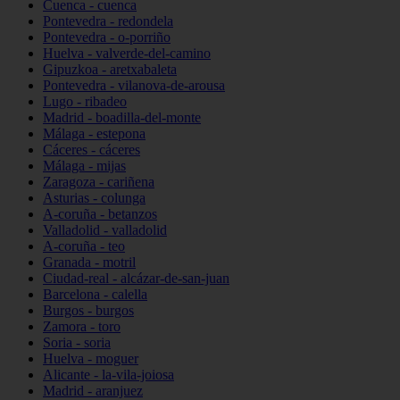
Cuenca - cuenca
Pontevedra - redondela
Pontevedra - o-porriño
Huelva - valverde-del-camino
Gipuzkoa - aretxabaleta
Pontevedra - vilanova-de-arousa
Lugo - ribadeo
Madrid - boadilla-del-monte
Málaga - estepona
Cáceres - cáceres
Málaga - mijas
Zaragoza - cariñena
Asturias - colunga
A-coruña - betanzos
Valladolid - valladolid
A-coruña - teo
Granada - motril
Ciudad-real - alcázar-de-san-juan
Barcelona - calella
Burgos - burgos
Zamora - toro
Soria - soria
Huelva - moguer
Alicante - la-vila-joiosa
Madrid - aranjuez