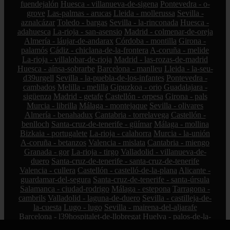
fuendejalón
Huesca - villanueva-de-sigena
Pontevedra - o-
grove
Las-palmas - arucas
Lleida - mollerussa
Sevilla -
aznalcázar
Toledo - bargas
Sevilla - la-rinconada
Huesca -
adahuesca
La-rioja - san-asensio
Madrid - colmenar-de-oreja
Almería - láujar-de-andarax
Córdoba - montilla
Girona -
palamós
Cádiz - chiclana-de-la-frontera
A-coruña - melide
La-rioja - villalobar-de-rioja
Madrid - las-rozas-de-madrid
Huesca - aínsa-sobrarbe
Barcelona - manlleu
Lleida - la-seu-
d39urgell
Sevilla - la-puebla-de-los-infantes
Pontevedra -
cambados
Melilla - melilla
Gipuzkoa - orio
Guadalajara -
sigüenza
Madrid - getafe
Castellón - orpesa
Girona - pals
Murcia - librilla
Málaga - montejaque
Sevilla - olivares
Almería - benahadux
Cantabria - torrelavega
Castellón -
benlloch
Santa-cruz-de-tenerife - güímar
Málaga - mollina
Bizkaia - portugalete
La-rioja - calahorra
Murcia - la-unión
A-coruña - betanzos
Valencia - mislata
Cantabria - miengo
Granada - gor
La-rioja - tirgo
Valladolid - villanueva-de-
duero
Santa-cruz-de-tenerife - santa-cruz-de-tenerife
Valencia - cullera
Castellón - castelló-de-la-plana
Alicante -
guardamar-del-segura
Santa-cruz-de-tenerife - santa-úrsula
Salamanca - ciudad-rodrigo
Málaga - estepona
Tarragona -
cambrils
Valladolid - laguna-de-duero
Sevilla - castilleja-de-
la-cuesta
Lugo - lugo
Sevilla - mairena-del-aljarafe
Barcelona - l39hospitalet-de-llobregat
Huelva - palos-de-la-
frontera
Navarra - berriozar
Burgos - lerma
Cantabria -