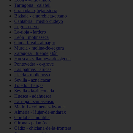
Tarragona - calafell
Granada - güejar-sierra
Bizkaia - amorebieta-etxano
Cantabria - medio-cudeyo
Lugo - cervo
La-rioja - lardero
León - molinaseca
Ciudad-real - almagro
Murcia - molina-de-segura
Zaragoza - fuendejalón
Huesca - villanueva-de-sigena
Pontevedra - o-grove
Las-palmas - arucas
Lleida - mollerussa
Sevilla - aznalcázar
Toledo - bargas
Sevilla - la-rinconada
Huesca - adahuesca
La-rioja - san-asensio
Madrid - colmenar-de-oreja
Almería - láujar-de-andarax
Córdoba - montilla
Girona - palamós
Cádiz - chiclana-de-la-frontera