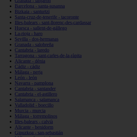
Granada - lanjarón
Barcelona - santa-susanna
Bizkaia - santurtzi
Santa-cruz-de-tenerife - tacoronte
Illes-balears - sant-llorenç-des-cardassar
Huesca - sallent-de-gállego
La-rioja - haro
Sevilla - dos-hermanas
Granada - salobreña
Cantabria - laredo
Tarragona - sant-carles-de-la-ràpita
Alicante - dénia
Cádiz - cádiz
Málaga - nerja
León - león
Navarra - pamplona
Cantabria - santander
Cantabria - el-astillero
Salamanca - salamanca
Valladolid - boecillo
Murcia - murcia
Málaga - torremolinos
Illes-balears - calvià
Alicante - benidorm
Gipuzkoa - san-sebastián