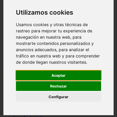
Santa-cruz-de-tenerife - los-llanos-de-aridane
Cantabria - suances
Utilizamos cookies
Sevilla - bormujos
Granada - monachil
Málaga - júzcar
Usamos cookies y otras técnicas de
Huesca - isábena
rastreo para mejorar tu experiencia de
Huesca - alquézar
navegación en nuestra web, para
Huesca - castejón-de-sos
Lleida - alt-àneu
mostrarte contenidos personalizados y
Sevilla - marinaleda
anuncios adecuados, para analizar el
Córdoba - almedinilla
tráfico en nuestra web y para comprender
Navarra - zangoza
Cantabria - arenas-de-iguña
de donde llegan nuestros visitantes.
Barcelona - la-pobla-de-lillet
Murcia - cartagena
Las-palmas - yaiza
Aceptar
Madrid - nuevo-baztán
Sevilla - arahal
Rechazar
Málaga - istán
Valladolid - fuensaldaña
Configurar
Sevilla - salteras
Huesca - biescas
Granada - pampaneira
La-rioja - ezcaray