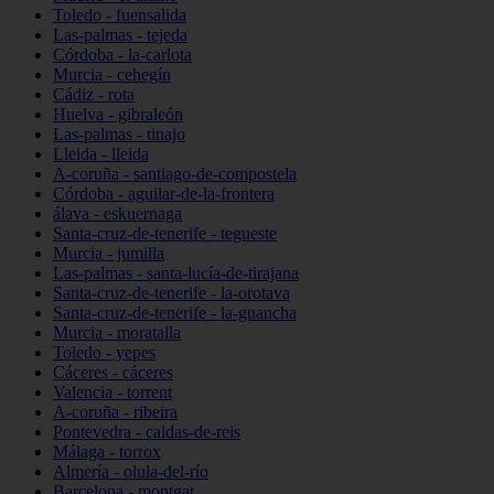
Toledo - fuensalida
Las-palmas - tejeda
Córdoba - la-carlota
Murcia - cehegín
Cádiz - rota
Huelva - gibraleón
Las-palmas - tinajo
Lleida - lleida
A-coruña - santiago-de-compostela
Córdoba - aguilar-de-la-frontera
álava - eskuernaga
Santa-cruz-de-tenerife - tegueste
Murcia - jumilla
Las-palmas - santa-lucía-de-tirajana
Santa-cruz-de-tenerife - la-orotava
Santa-cruz-de-tenerife - la-guancha
Murcia - moratalla
Toledo - yepes
Cáceres - cáceres
Valencia - torrent
A-coruña - ribeira
Pontevedra - caldas-de-reis
Málaga - torrox
Almería - olula-del-río
Barcelona - montgat