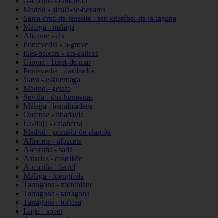
A-coruña - culleredo
Madrid - alcalá-de-henares
Santa-cruz-de-tenerife - san-cristóbal-de-la-laguna
Málaga - málaga
Alicante - elx
Pontevedra - o-grove
Illes-balears - ses-salines
Girona - lloret-de-mar
Pontevedra - cambados
álava - eskuernaga
Madrid - getafe
Sevilla - dos-hermanas
Málaga - benalmádena
Ourense - ribadavia
La-rioja - calahorra
Madrid - pozuelo-de-alarcón
Albacete - albacete
A-coruña - sada
Asturias - castrillón
A-coruña - ferrol
Málaga - fuengirola
Tarragona - montblanc
Tarragona - tarragona
Tarragona - tortosa
Lugo - sober