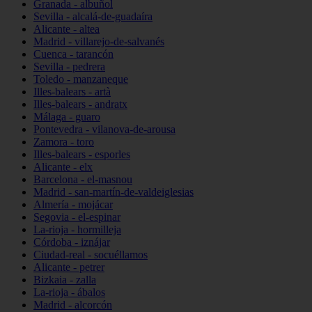
Granada - albuñol
Sevilla - alcalá-de-guadaíra
Alicante - altea
Madrid - villarejo-de-salvanés
Cuenca - tarancón
Sevilla - pedrera
Toledo - manzaneque
Illes-balears - artà
Illes-balears - andratx
Málaga - guaro
Pontevedra - vilanova-de-arousa
Zamora - toro
Illes-balears - esporles
Alicante - elx
Barcelona - el-masnou
Madrid - san-martín-de-valdeiglesias
Almería - mojácar
Segovia - el-espinar
La-rioja - hormilleja
Córdoba - iznájar
Ciudad-real - socuéllamos
Alicante - petrer
Bizkaia - zalla
La-rioja - ábalos
Madrid - alcorcón