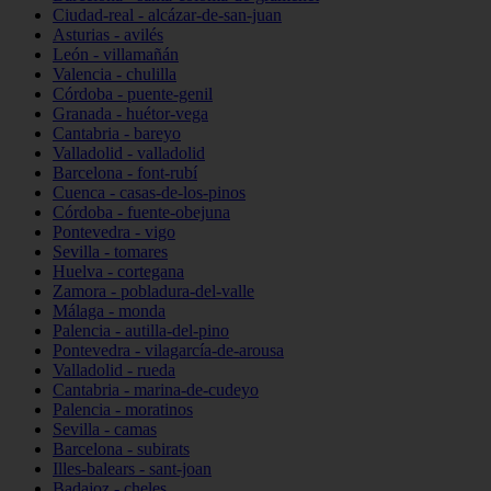
Ciudad-real - alcázar-de-san-juan
Asturias - avilés
León - villamañán
Valencia - chulilla
Córdoba - puente-genil
Granada - huétor-vega
Cantabria - bareyo
Valladolid - valladolid
Barcelona - font-rubí
Cuenca - casas-de-los-pinos
Córdoba - fuente-obejuna
Pontevedra - vigo
Sevilla - tomares
Huelva - cortegana
Zamora - pobladura-del-valle
Málaga - monda
Palencia - autilla-del-pino
Pontevedra - vilagarcía-de-arousa
Valladolid - rueda
Cantabria - marina-de-cudeyo
Palencia - moratinos
Sevilla - camas
Barcelona - subirats
Illes-balears - sant-joan
Badajoz - cheles