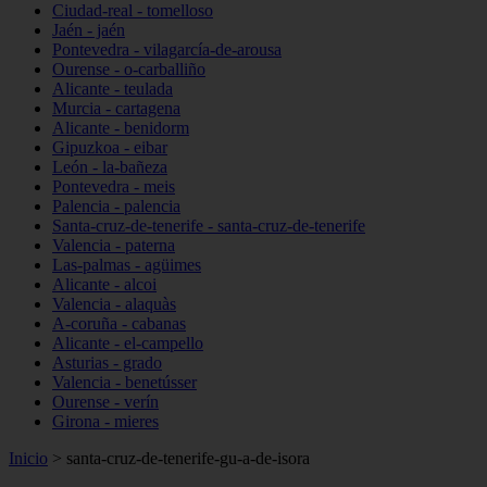
Ciudad-real - tomelloso
Jaén - jaén
Pontevedra - vilagarcía-de-arousa
Ourense - o-carballiño
Alicante - teulada
Murcia - cartagena
Alicante - benidorm
Gipuzkoa - eibar
León - la-bañeza
Pontevedra - meis
Palencia - palencia
Santa-cruz-de-tenerife - santa-cruz-de-tenerife
Valencia - paterna
Las-palmas - agüimes
Alicante - alcoi
Valencia - alaquàs
A-coruña - cabanas
Alicante - el-campello
Asturias - grado
Valencia - benetússer
Ourense - verín
Girona - mieres
Inicio
>
santa-cruz-de-tenerife-gu-a-de-isora