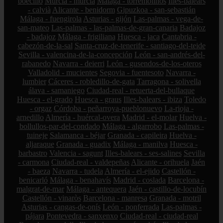
boecillo
Murcia - murcia
Málaga - torremolinos
Illes-balears
- calvià
Alicante - benidorm
Gipuzkoa - san-sebastián
Málaga - fuengirola
Asturias - gijón
Las-palmas - vega-de-
san-mateo
Las-palmas - las-palmas-de-gran-canaria
Badajoz
- badajoz
Málaga - frigiliana
Huesca - jaca
Cantabria -
cabezón-de-la-sal
Santa-cruz-de-tenerife - santiago-del-teide
Sevilla - valencina-de-la-concepción
León - san-andrés-del-
rabanedo
Navarra - deierri
León - gusendos-de-los-oteros
Valladolid - mucientes
Segovia - fuentesoto
Navarra -
lumbier
Cáceres - robledillo-de-gata
Tarragona - solivella
álava - samaniego
Ciudad-real - retuerta-del-bullaque
Huesca - el-grado
Huesca - graus
Illes-balears - ibiza
Toledo
- orgaz
Córdoba - peñarroya-pueblonuevo
La-rioja -
arnedillo
Almería - huércal-overa
Madrid - el-molar
Huelva -
bollullos-par-del-condado
Málaga - algarrobo
Las-palmas -
tuineje
Salamanca - béjar
Granada - capileira
Huelva -
aljaraque
Granada - guadix
Málaga - manilva
Huesca -
barbastro
Valencia - sagunt
Illes-balears - ses-salines
Sevilla
- carmona
Ciudad-real - valdepeñas
Alicante - orihuela
Jaén
- baeza
Navarra - tudela
Almería - el-ejido
Castellón -
benicarló
Málaga - benahavís
Madrid - coslada
Barcelona -
malgrat-de-mar
Málaga - antequera
Jaén - castillo-de-locubín
Castellón - vinaròs
Barcelona - manresa
Granada - motril
Asturias - cangas-de-onís
León - ponferrada
Las-palmas -
pájara
Pontevedra - sanxenxo
Ciudad-real - ciudad-real