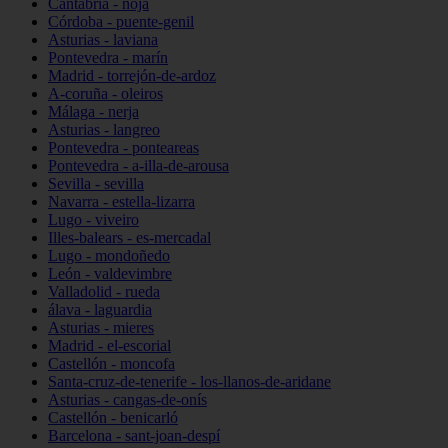
Cantabria - noja
Córdoba - puente-genil
Asturias - laviana
Pontevedra - marín
Madrid - torrejón-de-ardoz
A-coruña - oleiros
Málaga - nerja
Asturias - langreo
Pontevedra - ponteareas
Pontevedra - a-illa-de-arousa
Sevilla - sevilla
Navarra - estella-lizarra
Lugo - viveiro
Illes-balears - es-mercadal
Lugo - mondoñedo
León - valdevimbre
Valladolid - rueda
álava - laguardia
Asturias - mieres
Madrid - el-escorial
Castellón - moncofa
Santa-cruz-de-tenerife - los-llanos-de-aridane
Asturias - cangas-de-onís
Castellón - benicarló
Barcelona - sant-joan-despí