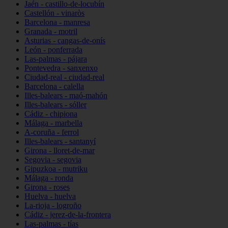
Jaén - castillo-de-locubín
Castellón - vinaròs
Barcelona - manresa
Granada - motril
Asturias - cangas-de-onís
León - ponferrada
Las-palmas - pájara
Pontevedra - sanxenxo
Ciudad-real - ciudad-real
Barcelona - calella
Illes-balears - maó-mahón
Illes-balears - sóller
Cádiz - chipiona
Málaga - marbella
A-coruña - ferrol
Illes-balears - santanyí
Girona - lloret-de-mar
Segovia - segovia
Gipuzkoa - mutriku
Málaga - ronda
Girona - roses
Huelva - huelva
La-rioja - logroño
Cádiz - jerez-de-la-frontera
Las-palmas - tías