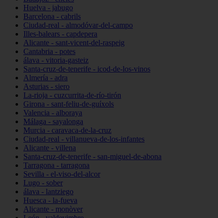
Huelva - jabugo
Barcelona - cabrils
Ciudad-real - almodóvar-del-campo
Illes-balears - capdepera
Alicante - sant-vicent-del-raspeig
Cantabria - potes
álava - vitoria-gasteiz
Santa-cruz-de-tenerife - icod-de-los-vinos
Almería - adra
Asturias - siero
La-rioja - cuzcurrita-de-río-tirón
Girona - sant-feliu-de-guíxols
Valencia - alboraya
Málaga - sayalonga
Murcia - caravaca-de-la-cruz
Ciudad-real - villanueva-de-los-infantes
Alicante - villena
Santa-cruz-de-tenerife - san-miguel-de-abona
Tarragona - tarragona
Sevilla - el-viso-del-alcor
Lugo - sober
álava - lantziego
Huesca - la-fueva
Alicante - monòver
León - valdevimbre