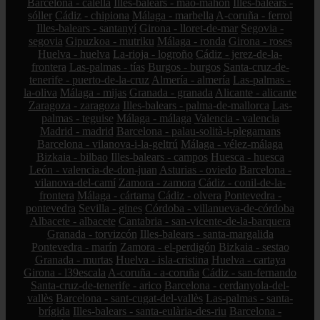
Barcelona - calella
Illes-balears - maó-mahón
Illes-balears -
sóller
Cádiz - chipiona
Málaga - marbella
A-coruña - ferrol
Illes-balears - santanyí
Girona - lloret-de-mar
Segovia -
segovia
Gipuzkoa - mutriku
Málaga - ronda
Girona - roses
Huelva - huelva
La-rioja - logroño
Cádiz - jerez-de-la-
frontera
Las-palmas - tías
Burgos - burgos
Santa-cruz-de-
tenerife - puerto-de-la-cruz
Almería - almería
Las-palmas -
la-oliva
Málaga - mijas
Granada - granada
Alicante - alicante
Zaragoza - zaragoza
Illes-balears - palma-de-mallorca
Las-
palmas - teguise
Málaga - málaga
Valencia - valencia
Madrid - madrid
Barcelona - palau-solità-i-plegamans
Barcelona - vilanova-i-la-geltrú
Málaga - vélez-málaga
Bizkaia - bilbao
Illes-balears - campos
Huesca - huesca
León - valencia-de-don-juan
Asturias - oviedo
Barcelona -
vilanova-del-camí
Zamora - zamora
Cádiz - conil-de-la-
frontera
Málaga - cártama
Cádiz - olvera
Pontevedra -
pontevedra
Sevilla - gines
Córdoba - villanueva-de-córdoba
Albacete - albacete
Cantabria - san-vicente-de-la-barquera
Granada - torvizcón
Illes-balears - santa-margalida
Pontevedra - marín
Zamora - el-perdigón
Bizkaia - sestao
Granada - murtas
Huelva - isla-cristina
Huelva - cartaya
Girona - l39escala
A-coruña - a-coruña
Cádiz - san-fernando
Santa-cruz-de-tenerife - arico
Barcelona - cerdanyola-del-
vallès
Barcelona - sant-cugat-del-vallès
Las-palmas - santa-
brígida
Illes-balears - santa-eulària-des-riu
Barcelona -