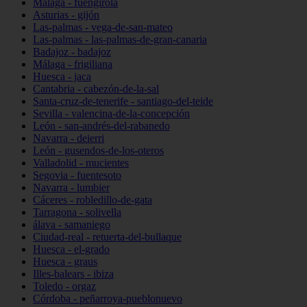
Málaga - fuengirola
Asturias - gijón
Las-palmas - vega-de-san-mateo
Las-palmas - las-palmas-de-gran-canaria
Badajoz - badajoz
Málaga - frigiliana
Huesca - jaca
Cantabria - cabezón-de-la-sal
Santa-cruz-de-tenerife - santiago-del-teide
Sevilla - valencina-de-la-concepción
León - san-andrés-del-rabanedo
Navarra - deierri
León - gusendos-de-los-oteros
Valladolid - mucientes
Segovia - fuentesoto
Navarra - lumbier
Cáceres - robledillo-de-gata
Tarragona - solivella
álava - samaniego
Ciudad-real - retuerta-del-bullaque
Huesca - el-grado
Huesca - graus
Illes-balears - ibiza
Toledo - orgaz
Córdoba - peñarroya-pueblonuevo