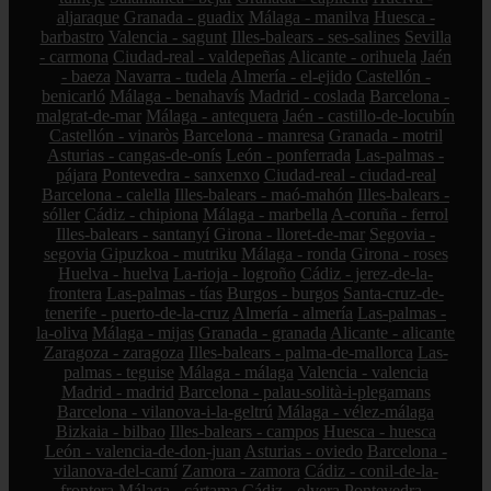
aljaraque
Granada - guadix
Málaga - manilva
Huesca -
barbastro
Valencia - sagunt
Illes-balears - ses-salines
Sevilla
- carmona
Ciudad-real - valdepeñas
Alicante - orihuela
Jaén
- baeza
Navarra - tudela
Almería - el-ejido
Castellón -
benicarló
Málaga - benahavís
Madrid - coslada
Barcelona -
malgrat-de-mar
Málaga - antequera
Jaén - castillo-de-locubín
Castellón - vinaròs
Barcelona - manresa
Granada - motril
Asturias - cangas-de-onís
León - ponferrada
Las-palmas -
pájara
Pontevedra - sanxenxo
Ciudad-real - ciudad-real
Barcelona - calella
Illes-balears - maó-mahón
Illes-balears -
sóller
Cádiz - chipiona
Málaga - marbella
A-coruña - ferrol
Illes-balears - santanyí
Girona - lloret-de-mar
Segovia -
segovia
Gipuzkoa - mutriku
Málaga - ronda
Girona - roses
Huelva - huelva
La-rioja - logroño
Cádiz - jerez-de-la-
frontera
Las-palmas - tías
Burgos - burgos
Santa-cruz-de-
tenerife - puerto-de-la-cruz
Almería - almería
Las-palmas -
la-oliva
Málaga - mijas
Granada - granada
Alicante - alicante
Zaragoza - zaragoza
Illes-balears - palma-de-mallorca
Las-
palmas - teguise
Málaga - málaga
Valencia - valencia
Madrid - madrid
Barcelona - palau-solità-i-plegamans
Barcelona - vilanova-i-la-geltrú
Málaga - vélez-málaga
Bizkaia - bilbao
Illes-balears - campos
Huesca - huesca
León - valencia-de-don-juan
Asturias - oviedo
Barcelona -
vilanova-del-camí
Zamora - zamora
Cádiz - conil-de-la-
frontera
Málaga - cártama
Cádiz - olvera
Pontevedra -