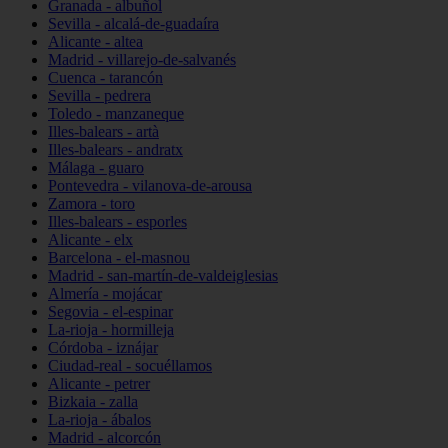
Granada - albuñol
Sevilla - alcalá-de-guadaíra
Alicante - altea
Madrid - villarejo-de-salvanés
Cuenca - tarancón
Sevilla - pedrera
Toledo - manzaneque
Illes-balears - artà
Illes-balears - andratx
Málaga - guaro
Pontevedra - vilanova-de-arousa
Zamora - toro
Illes-balears - esporles
Alicante - elx
Barcelona - el-masnou
Madrid - san-martín-de-valdeiglesias
Almería - mojácar
Segovia - el-espinar
La-rioja - hormilleja
Córdoba - iznájar
Ciudad-real - socuéllamos
Alicante - petrer
Bizkaia - zalla
La-rioja - ábalos
Madrid - alcorcón