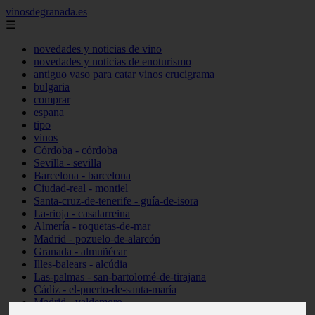
vinosdegranada.es
☰
novedades y noticias de vino
novedades y noticias de enoturismo
antiguo vaso para catar vinos crucigrama
bulgaria
comprar
espana
tipo
vinos
Córdoba - córdoba
Sevilla - sevilla
Barcelona - barcelona
Ciudad-real - montiel
Santa-cruz-de-tenerife - guía-de-isora
La-rioja - casalarreina
Almería - roquetas-de-mar
Madrid - pozuelo-de-alarcón
Granada - almuñécar
Illes-balears - alcúdia
Las-palmas - san-bartolomé-de-tirajana
Cádiz - el-puerto-de-santa-maría
Madrid - valdemoro
Granada - pulianas