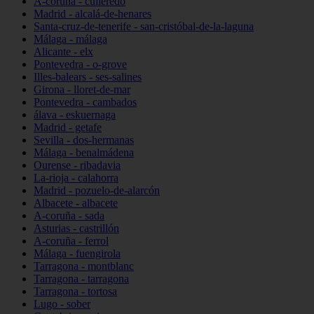
A-coruña - culleredo
Madrid - alcalá-de-henares
Santa-cruz-de-tenerife - san-cristóbal-de-la-laguna
Málaga - málaga
Alicante - elx
Pontevedra - o-grove
Illes-balears - ses-salines
Girona - lloret-de-mar
Pontevedra - cambados
álava - eskuernaga
Madrid - getafe
Sevilla - dos-hermanas
Málaga - benalmádena
Ourense - ribadavia
La-rioja - calahorra
Madrid - pozuelo-de-alarcón
Albacete - albacete
A-coruña - sada
Asturias - castrillón
A-coruña - ferrol
Málaga - fuengirola
Tarragona - montblanc
Tarragona - tarragona
Tarragona - tortosa
Lugo - sober