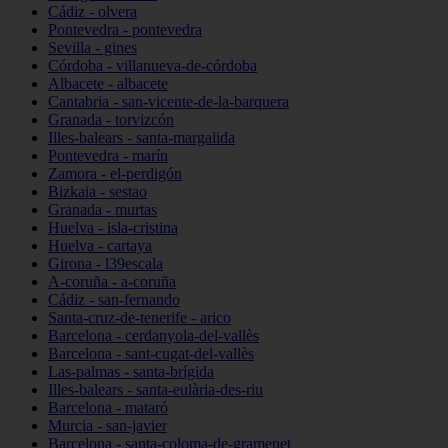
Cádiz - olvera
Pontevedra - pontevedra
Sevilla - gines
Córdoba - villanueva-de-córdoba
Albacete - albacete
Cantabria - san-vicente-de-la-barquera
Granada - torvizcón
Illes-balears - santa-margalida
Pontevedra - marín
Zamora - el-perdigón
Bizkaia - sestao
Granada - murtas
Huelva - isla-cristina
Huelva - cartaya
Girona - l39escala
A-coruña - a-coruña
Cádiz - san-fernando
Santa-cruz-de-tenerife - arico
Barcelona - cerdanyola-del-vallès
Barcelona - sant-cugat-del-vallès
Las-palmas - santa-brígida
Illes-balears - santa-eulària-des-riu
Barcelona - mataró
Murcia - san-javier
Barcelona - santa-coloma-de-gramenet