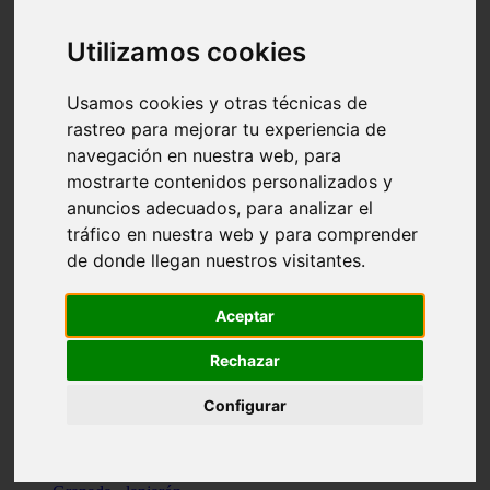
Santa-cruz-de-tenerife - los-llanos-de-aridane
Cantabria - suances
Utilizamos cookies
Sevilla - bormujos
Granada - monachil
Málaga - júzcar
Usamos cookies y otras técnicas de
Huesca - isábena
rastreo para mejorar tu experiencia de
Huesca - alquézar
navegación en nuestra web, para
Huesca - castejón-de-sos
Lleida - alt-àneu
mostrarte contenidos personalizados y
Sevilla - marinaleda
anuncios adecuados, para analizar el
Córdoba - almedinilla
tráfico en nuestra web y para comprender
Navarra - zangoza
Cantabria - arenas-de-iguña
de donde llegan nuestros visitantes.
Barcelona - la-pobla-de-lillet
Murcia - cartagena
Las-palmas - yaiza
Aceptar
Madrid - nuevo-baztán
Sevilla - arahal
Rechazar
Málaga - istán
Valladolid - fuensaldaña
Configurar
Sevilla - salteras
Huesca - biescas
Granada - pampaneira
La-rioja - ezcaray