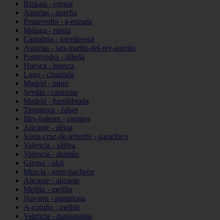
Bizkaia - ermua
Asturias - noreña
Pontevedra - a-estrada
Málaga - ronda
Cantabria - torrelavega
Asturias - san-martín-del-rey-aurelio
Pontevedra - silleda
Huesca - huesca
Lugo - chantada
Madrid - pinto
Sevilla - carmona
Madrid - fuenlabrada
Tarragona - falset
Illes-balears - campos
Alicante - dénia
Santa-cruz-de-tenerife - garachico
Valencia - xàtiva
Valencia - daimús
Girona - olot
Murcia - torre-pacheco
Alicante - alicante
Melilla - melilla
Navarra - pamplona
A-coruña - melide
Valencia - massanassa