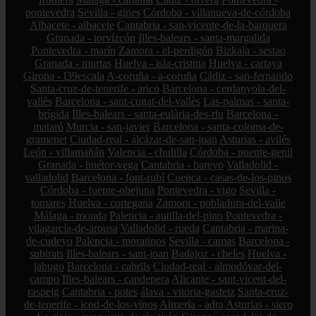
pontevedra
Sevilla - gines
Córdoba - villanueva-de-córdoba
Albacete - albacete
Cantabria - san-vicente-de-la-barquera
Granada - torvizcón
Illes-balears - santa-margalida
Pontevedra - marín
Zamora - el-perdigón
Bizkaia - sestao
Granada - murtas
Huelva - isla-cristina
Huelva - cartaya
Girona - l39escala
A-coruña - a-coruña
Cádiz - san-fernando
Santa-cruz-de-tenerife - arico
Barcelona - cerdanyola-del-
vallès
Barcelona - sant-cugat-del-vallès
Las-palmas - santa-
brígida
Illes-balears - santa-eulària-des-riu
Barcelona -
mataró
Murcia - san-javier
Barcelona - santa-coloma-de-
gramenet
Ciudad-real - alcázar-de-san-juan
Asturias - avilés
León - villamañán
Valencia - chulilla
Córdoba - puente-genil
Granada - huétor-vega
Cantabria - bareyo
Valladolid -
valladolid
Barcelona - font-rubí
Cuenca - casas-de-los-pinos
Córdoba - fuente-obejuna
Pontevedra - vigo
Sevilla -
tomares
Huelva - cortegana
Zamora - pobladura-del-valle
Málaga - monda
Palencia - autilla-del-pino
Pontevedra -
vilagarcía-de-arousa
Valladolid - rueda
Cantabria - marina-
de-cudeyo
Palencia - moratinos
Sevilla - camas
Barcelona -
subirats
Illes-balears - sant-joan
Badajoz - cheles
Huelva -
jabugo
Barcelona - cabrils
Ciudad-real - almodóvar-del-
campo
Illes-balears - capdepera
Alicante - sant-vicent-del-
raspeig
Cantabria - potes
álava - vitoria-gasteiz
Santa-cruz-
de-tenerife - icod-de-los-vinos
Almería - adra
Asturias - siero