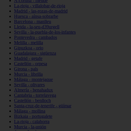
A-coruña - melide
La-rioja - villalobar-de-rioja
Madrid - las-rozas-de-madrid
Huesca - aínsa-sobrarbe
Barcelona - manlleu
Lleida - la-seu-d39urgell
Sevilla - la-puebla-de-los-infantes
Pontevedra - cambados
Melilla - melilla
Gipuzkoa - orio
Guadalajara - sigüenza
Madrid - getafe
Castellón - orpesa
Girona - pals
Murcia - librilla
Málaga - montejaque
Sevilla - olivares
Almería - benahadux
Cantabria - torrelavega
Castellón - benlloch
Santa-cruz-de-tenerife - güímar
Málaga - mollina
Bizkaia - portugalete
La-rioja - calahorra
Murcia - la-unión