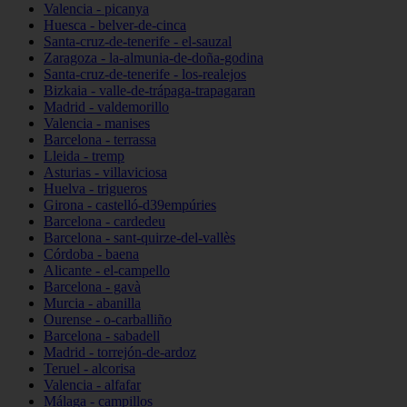
Valencia - picanya
Huesca - belver-de-cinca
Santa-cruz-de-tenerife - el-sauzal
Zaragoza - la-almunia-de-doña-godina
Santa-cruz-de-tenerife - los-realejos
Bizkaia - valle-de-trápaga-trapagaran
Madrid - valdemorillo
Valencia - manises
Barcelona - terrassa
Lleida - tremp
Asturias - villaviciosa
Huelva - trigueros
Girona - castelló-d39empúries
Barcelona - cardedeu
Barcelona - sant-quirze-del-vallès
Córdoba - baena
Alicante - el-campello
Barcelona - gavà
Murcia - abanilla
Ourense - o-carballiño
Barcelona - sabadell
Madrid - torrejón-de-ardoz
Teruel - alcorisa
Valencia - alfafar
Málaga - campillos