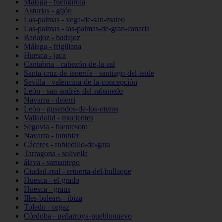
Málaga - fuengirola
Asturias - gijón
Las-palmas - vega-de-san-mateo
Las-palmas - las-palmas-de-gran-canaria
Badajoz - badajoz
Málaga - frigiliana
Huesca - jaca
Cantabria - cabezón-de-la-sal
Santa-cruz-de-tenerife - santiago-del-teide
Sevilla - valencina-de-la-concepción
León - san-andrés-del-rabanedo
Navarra - deierri
León - gusendos-de-los-oteros
Valladolid - mucientes
Segovia - fuentesoto
Navarra - lumbier
Cáceres - robledillo-de-gata
Tarragona - solivella
álava - samaniego
Ciudad-real - retuerta-del-bullaque
Huesca - el-grado
Huesca - graus
Illes-balears - ibiza
Toledo - orgaz
Córdoba - peñarroya-pueblonuevo