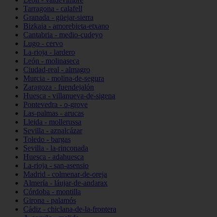
Tarragona - calafell
Granada - güejar-sierra
Bizkaia - amorebieta-etxano
Cantabria - medio-cudeyo
Lugo - cervo
La-rioja - lardero
León - molinaseca
Ciudad-real - almagro
Murcia - molina-de-segura
Zaragoza - fuendejalón
Huesca - villanueva-de-sigena
Pontevedra - o-grove
Las-palmas - arucas
Lleida - mollerussa
Sevilla - aznalcázar
Toledo - bargas
Sevilla - la-rinconada
Huesca - adahuesca
La-rioja - san-asensio
Madrid - colmenar-de-oreja
Almería - láujar-de-andarax
Córdoba - montilla
Girona - palamós
Cádiz - chiclana-de-la-frontera