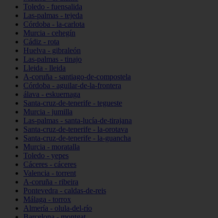
Toledo - fuensalida
Las-palmas - tejeda
Córdoba - la-carlota
Murcia - cehegín
Cádiz - rota
Huelva - gibraleón
Las-palmas - tinajo
Lleida - lleida
A-coruña - santiago-de-compostela
Córdoba - aguilar-de-la-frontera
álava - eskuernaga
Santa-cruz-de-tenerife - tegueste
Murcia - jumilla
Las-palmas - santa-lucía-de-tirajana
Santa-cruz-de-tenerife - la-orotava
Santa-cruz-de-tenerife - la-guancha
Murcia - moratalla
Toledo - yepes
Cáceres - cáceres
Valencia - torrent
A-coruña - ribeira
Pontevedra - caldas-de-reis
Málaga - torrox
Almería - olula-del-río
Barcelona - montgat