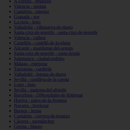
A-coruña - betanzos
Valencia - mislata
Cantabria - miengo
Granada - gor
La-rioja - tirgo
Valladolid - villanueva-de-duero
Santa-cruz-de-tenerife - santa-cruz-de-tenerife
Valencia - cullera
Castellón - castelló-de-la-plana
Alicante - guardamar-del-segura
Santa-cruz-de-tenerife - santa-úrsula
Salamanca - ciudad-rodrigo
Málaga - estepona
Tarragona - cambrils
Valladolid - laguna-de-duero
Sevilla - castilleja-de-la-cuesta
Lugo - lugo
Sevilla - mairena-del-aljarafe
Barcelona - l39hospitalet-de-llobregat
Huelva - palos-de-la-frontera
Navarra - berriozar
Burgos - lerma
Cantabria - corvera-de-toranzo
Cáceres - montánchez
Girona - blanes