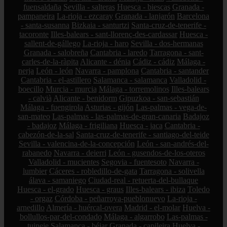
fuensaldaña
Sevilla - salteras
Huesca - biescas
Granada -
pampaneira
La-rioja - ezcaray
Granada - lanjarón
Barcelona
- santa-susanna
Bizkaia - santurtzi
Santa-cruz-de-tenerife -
tacoronte
Illes-balears - sant-llorenç-des-cardassar
Huesca -
sallent-de-gállego
La-rioja - haro
Sevilla - dos-hermanas
Granada - salobreña
Cantabria - laredo
Tarragona - sant-
carles-de-la-ràpita
Alicante - dénia
Cádiz - cádiz
Málaga -
nerja
León - león
Navarra - pamplona
Cantabria - santander
Cantabria - el-astillero
Salamanca - salamanca
Valladolid -
boecillo
Murcia - murcia
Málaga - torremolinos
Illes-balears
- calvià
Alicante - benidorm
Gipuzkoa - san-sebastián
Málaga - fuengirola
Asturias - gijón
Las-palmas - vega-de-
san-mateo
Las-palmas - las-palmas-de-gran-canaria
Badajoz
- badajoz
Málaga - frigiliana
Huesca - jaca
Cantabria -
cabezón-de-la-sal
Santa-cruz-de-tenerife - santiago-del-teide
Sevilla - valencina-de-la-concepción
León - san-andrés-del-
rabanedo
Navarra - deierri
León - gusendos-de-los-oteros
Valladolid - mucientes
Segovia - fuentesoto
Navarra -
lumbier
Cáceres - robledillo-de-gata
Tarragona - solivella
álava - samaniego
Ciudad-real - retuerta-del-bullaque
Huesca - el-grado
Huesca - graus
Illes-balears - ibiza
Toledo
- orgaz
Córdoba - peñarroya-pueblonuevo
La-rioja -
arnedillo
Almería - huércal-overa
Madrid - el-molar
Huelva -
bollullos-par-del-condado
Málaga - algarrobo
Las-palmas -
tuineje
Salamanca - béjar
Granada - capileira
Huelva -