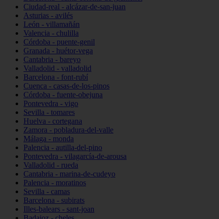
Ciudad-real - alcázar-de-san-juan
Asturias - avilés
León - villamañán
Valencia - chulilla
Córdoba - puente-genil
Granada - huétor-vega
Cantabria - bareyo
Valladolid - valladolid
Barcelona - font-rubí
Cuenca - casas-de-los-pinos
Córdoba - fuente-obejuna
Pontevedra - vigo
Sevilla - tomares
Huelva - cortegana
Zamora - pobladura-del-valle
Málaga - monda
Palencia - autilla-del-pino
Pontevedra - vilagarcía-de-arousa
Valladolid - rueda
Cantabria - marina-de-cudeyo
Palencia - moratinos
Sevilla - camas
Barcelona - subirats
Illes-balears - sant-joan
Badajoz - cheles