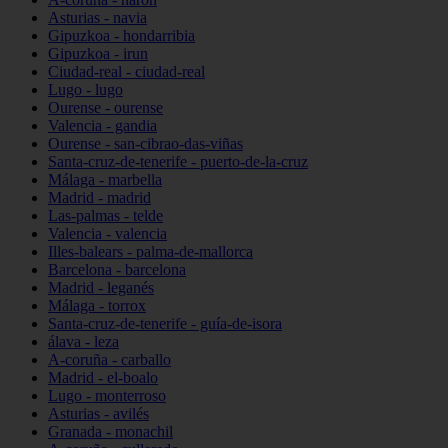
Asturias - navia
Gipuzkoa - hondarribia
Gipuzkoa - irun
Ciudad-real - ciudad-real
Lugo - lugo
Ourense - ourense
Valencia - gandia
Ourense - san-cibrao-das-viñas
Santa-cruz-de-tenerife - puerto-de-la-cruz
Málaga - marbella
Madrid - madrid
Las-palmas - telde
Valencia - valencia
Illes-balears - palma-de-mallorca
Barcelona - barcelona
Madrid - leganés
Málaga - torrox
Santa-cruz-de-tenerife - guía-de-isora
álava - leza
A-coruña - carballo
Madrid - el-boalo
Lugo - monterroso
Asturias - avilés
Granada - monachil