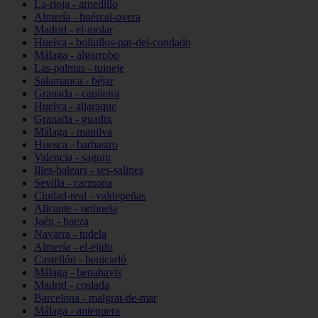
La-rioja - arnedillo
Almería - huércal-overa
Madrid - el-molar
Huelva - bollullos-par-del-condado
Málaga - algarrobo
Las-palmas - tuineje
Salamanca - béjar
Granada - capileira
Huelva - aljaraque
Granada - guadix
Málaga - manilva
Huesca - barbastro
Valencia - sagunt
Illes-balears - ses-salines
Sevilla - carmona
Ciudad-real - valdepeñas
Alicante - orihuela
Jaén - baeza
Navarra - tudela
Almería - el-ejido
Castellón - benicarló
Málaga - benahavís
Madrid - coslada
Barcelona - malgrat-de-mar
Málaga - antequera