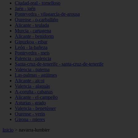
Ciudad-real - tomelloso
Jaén - jaén
Pontevedra - vilagarcía-de-arousa
Ourense - o-carballiño
Alicante - teulada
Murcia - cartagena
Alicante - benidorm
Gipuzkoa - eibar
León - la-bañeza
Pontevedra - meis
Palencia - palencia
Santa-cruz-de-tenerife - santa-cruz-de-tenerife
Valencia - paterna
Las-palmas - agüimes
Alicante - alcoi
Valencia - alaquàs
A-coruña - cabanas
Alicante - el-campello
Asturias - grado
Valencia - benetússer
Ourense - verín
Girona - mieres
Inicio
>
navarra-lumbier