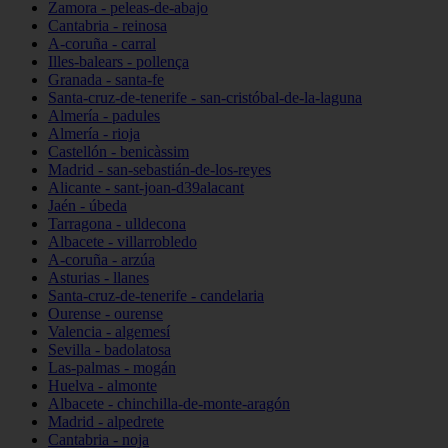
Zamora - peleas-de-abajo
Cantabria - reinosa
A-coruña - carral
Illes-balears - pollença
Granada - santa-fe
Santa-cruz-de-tenerife - san-cristóbal-de-la-laguna
Almería - padules
Almería - rioja
Castellón - benicàssim
Madrid - san-sebastián-de-los-reyes
Alicante - sant-joan-d39alacant
Jaén - úbeda
Tarragona - ulldecona
Albacete - villarrobledo
A-coruña - arzúa
Asturias - llanes
Santa-cruz-de-tenerife - candelaria
Ourense - ourense
Valencia - algemesí
Sevilla - badolatosa
Las-palmas - mogán
Huelva - almonte
Albacete - chinchilla-de-monte-aragón
Madrid - alpedrete
Cantabria - noja