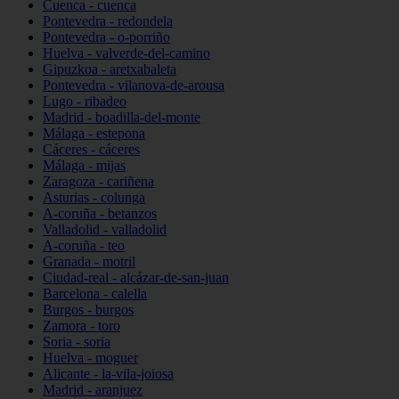
Cuenca - cuenca
Pontevedra - redondela
Pontevedra - o-porriño
Huelva - valverde-del-camino
Gipuzkoa - aretxabaleta
Pontevedra - vilanova-de-arousa
Lugo - ribadeo
Madrid - boadilla-del-monte
Málaga - estepona
Cáceres - cáceres
Málaga - mijas
Zaragoza - cariñena
Asturias - colunga
A-coruña - betanzos
Valladolid - valladolid
A-coruña - teo
Granada - motril
Ciudad-real - alcázar-de-san-juan
Barcelona - calella
Burgos - burgos
Zamora - toro
Soria - soria
Huelva - moguer
Alicante - la-vila-joiosa
Madrid - aranjuez