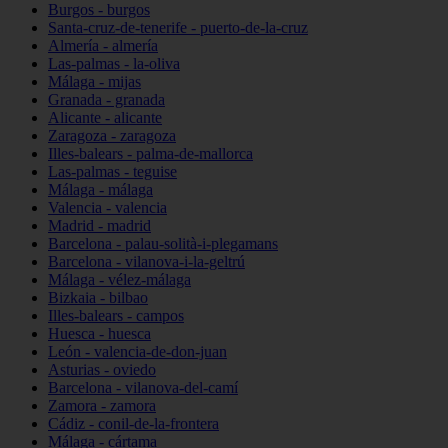
Burgos - burgos
Santa-cruz-de-tenerife - puerto-de-la-cruz
Almería - almería
Las-palmas - la-oliva
Málaga - mijas
Granada - granada
Alicante - alicante
Zaragoza - zaragoza
Illes-balears - palma-de-mallorca
Las-palmas - teguise
Málaga - málaga
Valencia - valencia
Madrid - madrid
Barcelona - palau-solità-i-plegamans
Barcelona - vilanova-i-la-geltrú
Málaga - vélez-málaga
Bizkaia - bilbao
Illes-balears - campos
Huesca - huesca
León - valencia-de-don-juan
Asturias - oviedo
Barcelona - vilanova-del-camí
Zamora - zamora
Cádiz - conil-de-la-frontera
Málaga - cártama