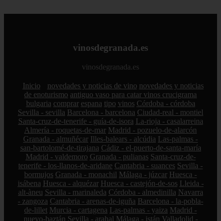
vinosdegranada.es
vinosdegranada.es
Inicio
novedades y noticias de vino
novedades y noticias
de enoturismo
antiguo vaso para catar vinos crucigrama
bulgaria
comprar
espana
tipo
vinos
Córdoba - córdoba
Sevilla - sevilla
Barcelona - barcelona
Ciudad-real - montiel
Santa-cruz-de-tenerife - guía-de-isora
La-rioja - casalarreina
Almería - roquetas-de-mar
Madrid - pozuelo-de-alarcón
Granada - almuñécar
Illes-balears - alcúdia
Las-palmas -
san-bartolomé-de-tirajana
Cádiz - el-puerto-de-santa-maría
Madrid - valdemoro
Granada - pulianas
Santa-cruz-de-
tenerife - los-llanos-de-aridane
Cantabria - suances
Sevilla -
bormujos
Granada - monachil
Málaga - júzcar
Huesca -
isábena
Huesca - alquézar
Huesca - castejón-de-sos
Lleida -
alt-àneu
Sevilla - marinaleda
Córdoba - almedinilla
Navarra
- zangoza
Cantabria - arenas-de-iguña
Barcelona - la-pobla-
de-lillet
Murcia - cartagena
Las-palmas - yaiza
Madrid -
nuevo-baztán
Sevilla - arahal
Málaga - istán
Valladolid -