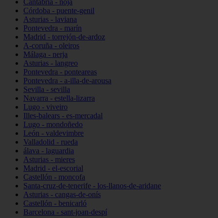
Cantabria - noja
Córdoba - puente-genil
Asturias - laviana
Pontevedra - marín
Madrid - torrejón-de-ardoz
A-coruña - oleiros
Málaga - nerja
Asturias - langreo
Pontevedra - ponteareas
Pontevedra - a-illa-de-arousa
Sevilla - sevilla
Navarra - estella-lizarra
Lugo - viveiro
Illes-balears - es-mercadal
Lugo - mondoñedo
León - valdevimbre
Valladolid - rueda
álava - laguardia
Asturias - mieres
Madrid - el-escorial
Castellón - moncofa
Santa-cruz-de-tenerife - los-llanos-de-aridane
Asturias - cangas-de-onís
Castellón - benicarló
Barcelona - sant-joan-despí