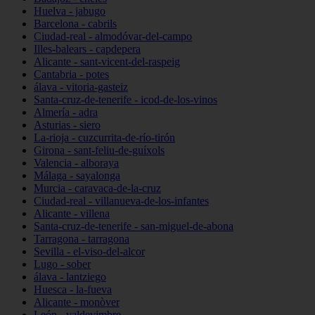
Huelva - jabugo
Barcelona - cabrils
Ciudad-real - almodóvar-del-campo
Illes-balears - capdepera
Alicante - sant-vicent-del-raspeig
Cantabria - potes
álava - vitoria-gasteiz
Santa-cruz-de-tenerife - icod-de-los-vinos
Almería - adra
Asturias - siero
La-rioja - cuzcurrita-de-río-tirón
Girona - sant-feliu-de-guíxols
Valencia - alboraya
Málaga - sayalonga
Murcia - caravaca-de-la-cruz
Ciudad-real - villanueva-de-los-infantes
Alicante - villena
Santa-cruz-de-tenerife - san-miguel-de-abona
Tarragona - tarragona
Sevilla - el-viso-del-alcor
Lugo - sober
álava - lantziego
Huesca - la-fueva
Alicante - monòver
León - valdevimbre