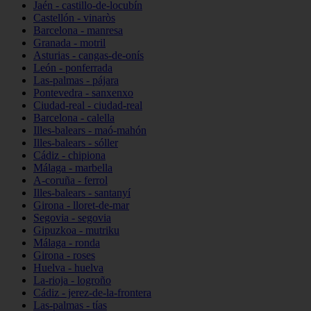
Jaén - castillo-de-locubín
Castellón - vinaròs
Barcelona - manresa
Granada - motril
Asturias - cangas-de-onís
León - ponferrada
Las-palmas - pájara
Pontevedra - sanxenxo
Ciudad-real - ciudad-real
Barcelona - calella
Illes-balears - maó-mahón
Illes-balears - sóller
Cádiz - chipiona
Málaga - marbella
A-coruña - ferrol
Illes-balears - santanyí
Girona - lloret-de-mar
Segovia - segovia
Gipuzkoa - mutriku
Málaga - ronda
Girona - roses
Huelva - huelva
La-rioja - logroño
Cádiz - jerez-de-la-frontera
Las-palmas - tías