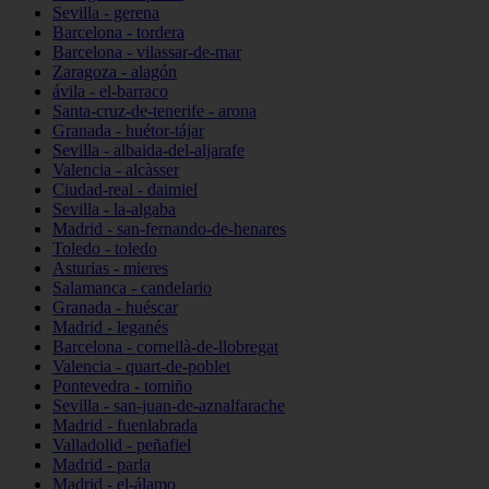
Sevilla - gerena
Barcelona - tordera
Barcelona - vilassar-de-mar
Zaragoza - alagón
ávila - el-barraco
Santa-cruz-de-tenerife - arona
Granada - huétor-tájar
Sevilla - albaida-del-aljarafe
Valencia - alcàsser
Ciudad-real - daimiel
Sevilla - la-algaba
Madrid - san-fernando-de-henares
Toledo - toledo
Asturias - mieres
Salamanca - candelario
Granada - huéscar
Madrid - leganés
Barcelona - cornellà-de-llobregat
Valencia - quart-de-poblet
Pontevedra - tomiño
Sevilla - san-juan-de-aznalfarache
Madrid - fuenlabrada
Valladolid - peñafiel
Madrid - parla
Madrid - el-álamo