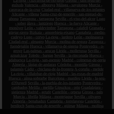
La-rioja - cuzcurrita-de-río-tirón
Girona - sant-feliu-de-
guíxols
Valencia - alboraya
Málaga - sayalonga
Murcia -
caravaca-de-la-cruz
Ciudad-real - villanueva-de-los-infantes
Alicante - villena
Santa-cruz-de-tenerife - san-miguel-de-
abona
Tarragona - tarragona
Sevilla - el-viso-del-alcor
Lugo
- sober
álava - lantziego
Huesca - la-fueva
Alicante -
monòver
León - valdevimbre
Tarragona - calafell
Granada -
güejar-sierra
Bizkaia - amorebieta-etxano
Cantabria - medio-
cudeyo
Lugo - cervo
La-rioja - lardero
León - molinaseca
Ciudad-real - almagro
Murcia - molina-de-segura
Zaragoza -
fuendejalón
Huesca - villanueva-de-sigena
Pontevedra - o-
grove
Las-palmas - arucas
Lleida - mollerussa
Sevilla -
aznalcázar
Toledo - bargas
Sevilla - la-rinconada
Huesca -
adahuesca
La-rioja - san-asensio
Madrid - colmenar-de-oreja
Almería - láujar-de-andarax
Córdoba - montilla
Girona -
palamós
Cádiz - chiclana-de-la-frontera
A-coruña - melide
La-rioja - villalobar-de-rioja
Madrid - las-rozas-de-madrid
Huesca - aínsa-sobrarbe
Barcelona - manlleu
Lleida - la-seu-
d39urgell
Sevilla - la-puebla-de-los-infantes
Pontevedra -
cambados
Melilla - melilla
Gipuzkoa - orio
Guadalajara -
sigüenza
Madrid - getafe
Castellón - orpesa
Girona - pals
Murcia - librilla
Málaga - montejaque
Sevilla - olivares
Almería - benahadux
Cantabria - torrelavega
Castellón -
benlloch
Santa-cruz-de-tenerife - güímar
Málaga - mollina
Bizkaia - portugalete
La-rioja - calahorra
Murcia - la-unión