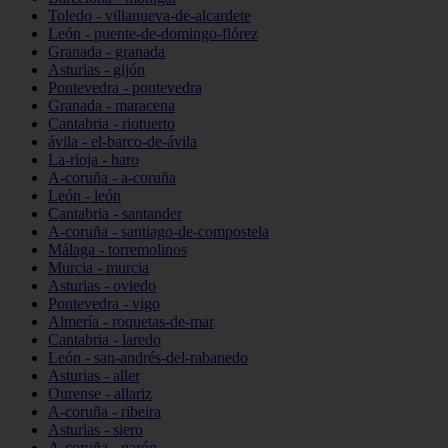
Toledo - villanueva-de-alcardete
León - puente-de-domingo-flórez
Granada - granada
Asturias - gijón
Pontevedra - pontevedra
Granada - maracena
Cantabria - riotuerto
ávila - el-barco-de-ávila
La-rioja - haro
A-coruña - a-coruña
León - león
Cantabria - santander
A-coruña - santiago-de-compostela
Málaga - torremolinos
Murcia - murcia
Asturias - oviedo
Pontevedra - vigo
Almería - roquetas-de-mar
Cantabria - laredo
León - san-andrés-del-rabanedo
Asturias - aller
Ourense - allariz
A-coruña - ribeira
Asturias - siero
A-coruña - narón