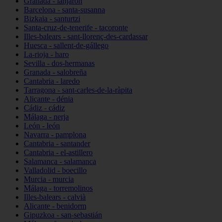
Granada - lanjarón
Barcelona - santa-susanna
Bizkaia - santurtzi
Santa-cruz-de-tenerife - tacoronte
Illes-balears - sant-llorenç-des-cardassar
Huesca - sallent-de-gállego
La-rioja - haro
Sevilla - dos-hermanas
Granada - salobreña
Cantabria - laredo
Tarragona - sant-carles-de-la-ràpita
Alicante - dénia
Cádiz - cádiz
Málaga - nerja
León - león
Navarra - pamplona
Cantabria - santander
Cantabria - el-astillero
Salamanca - salamanca
Valladolid - boecillo
Murcia - murcia
Málaga - torremolinos
Illes-balears - calvià
Alicante - benidorm
Gipuzkoa - san-sebastián