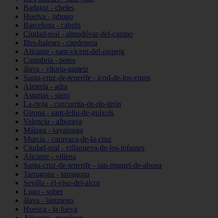
Badajoz - cheles
Huelva - jabugo
Barcelona - cabrils
Ciudad-real - almodóvar-del-campo
Illes-balears - capdepera
Alicante - sant-vicent-del-raspeig
Cantabria - potes
álava - vitoria-gasteiz
Santa-cruz-de-tenerife - icod-de-los-vinos
Almería - adra
Asturias - siero
La-rioja - cuzcurrita-de-río-tirón
Girona - sant-feliu-de-guíxols
Valencia - alboraya
Málaga - sayalonga
Murcia - caravaca-de-la-cruz
Ciudad-real - villanueva-de-los-infantes
Alicante - villena
Santa-cruz-de-tenerife - san-miguel-de-abona
Tarragona - tarragona
Sevilla - el-viso-del-alcor
Lugo - sober
álava - lantziego
Huesca - la-fueva
Alicante - monòver