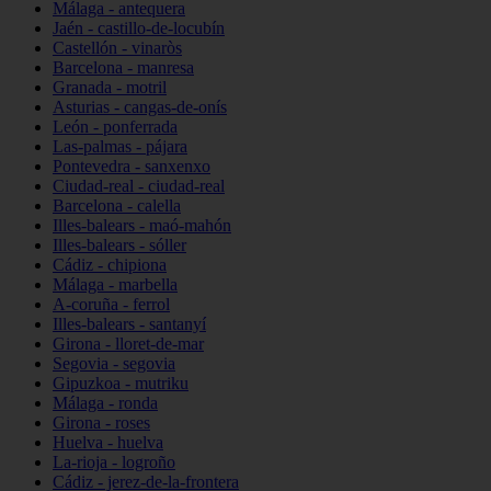
Málaga - antequera
Jaén - castillo-de-locubín
Castellón - vinaròs
Barcelona - manresa
Granada - motril
Asturias - cangas-de-onís
León - ponferrada
Las-palmas - pájara
Pontevedra - sanxenxo
Ciudad-real - ciudad-real
Barcelona - calella
Illes-balears - maó-mahón
Illes-balears - sóller
Cádiz - chipiona
Málaga - marbella
A-coruña - ferrol
Illes-balears - santanyí
Girona - lloret-de-mar
Segovia - segovia
Gipuzkoa - mutriku
Málaga - ronda
Girona - roses
Huelva - huelva
La-rioja - logroño
Cádiz - jerez-de-la-frontera