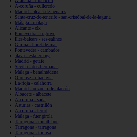
Granada - monachil
A-coruña - culleredo
Madrid - alcalá-de-henares
Santa-cruz-de-tenerife - san-cristóbal-de-la-laguna
Málaga - málaga
Alicante - elx
Pontevedra - o-grove
Illes-balears - ses-salines
Girona - lloret-de-mar
Pontevedra - cambados
álava - eskuernaga
Madrid - getafe
Sevilla - dos-hermanas
Málaga - benalmádena
Ourense - ribadavia
La-rioja - calahorra
Madrid - pozuelo-de-alarcón
Albacete - albacete
A-coruña - sada
Asturias - castrillón
A-coruña - ferrol
Málaga - fuengirola
Tarragona - montblanc
Tarragona - tarragona
Tarragona - tortosa