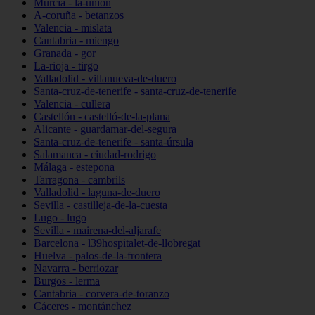
Murcia - la-unión
A-coruña - betanzos
Valencia - mislata
Cantabria - miengo
Granada - gor
La-rioja - tirgo
Valladolid - villanueva-de-duero
Santa-cruz-de-tenerife - santa-cruz-de-tenerife
Valencia - cullera
Castellón - castelló-de-la-plana
Alicante - guardamar-del-segura
Santa-cruz-de-tenerife - santa-úrsula
Salamanca - ciudad-rodrigo
Málaga - estepona
Tarragona - cambrils
Valladolid - laguna-de-duero
Sevilla - castilleja-de-la-cuesta
Lugo - lugo
Sevilla - mairena-del-aljarafe
Barcelona - l39hospitalet-de-llobregat
Huelva - palos-de-la-frontera
Navarra - berriozar
Burgos - lerma
Cantabria - corvera-de-toranzo
Cáceres - montánchez