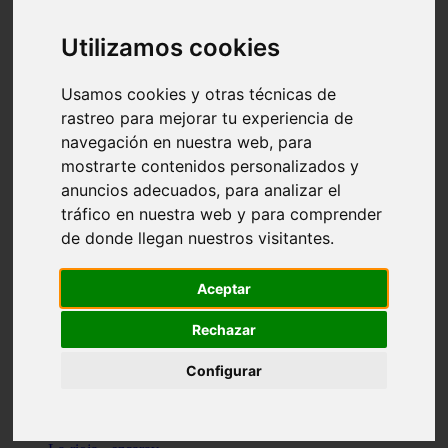
Granada - pulianas
Santa-cruz-de-tenerife - los-llanos-de-aridane
Utilizamos cookies
Cantabria - suances
Sevilla - bormujos
Granada - monachil
Usamos cookies y otras técnicas de
Málaga - júzcar
rastreo para mejorar tu experiencia de
Huesca - isábena
navegación en nuestra web, para
Huesca - alquézar
Huesca - castejón-de-sos
mostrarte contenidos personalizados y
Lleida - alt-àneu
anuncios adecuados, para analizar el
Sevilla - marinaleda
tráfico en nuestra web y para comprender
Córdoba - almedinilla
Navarra - zangoza
de donde llegan nuestros visitantes.
Cantabria - arenas-de-iguña
Barcelona - la-pobla-de-lillet
Murcia - cartagena
Aceptar
Las-palmas - yaiza
Madrid - nuevo-baztán
Rechazar
Sevilla - arahal
Málaga - istán
Configurar
Valladolid - fuensaldaña
Sevilla - salteras
Huesca - biescas
Granada - pampaneira