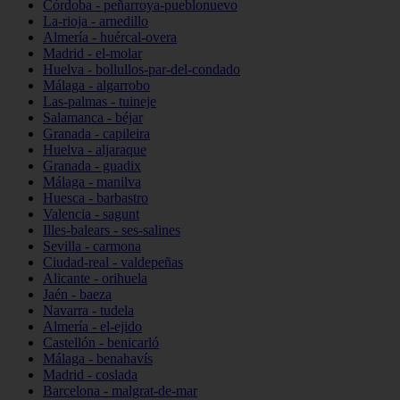
Córdoba - peñarroya-pueblonuevo
La-rioja - arnedillo
Almería - huércal-overa
Madrid - el-molar
Huelva - bollullos-par-del-condado
Málaga - algarrobo
Las-palmas - tuineje
Salamanca - béjar
Granada - capileira
Huelva - aljaraque
Granada - guadix
Málaga - manilva
Huesca - barbastro
Valencia - sagunt
Illes-balears - ses-salines
Sevilla - carmona
Ciudad-real - valdepeñas
Alicante - orihuela
Jaén - baeza
Navarra - tudela
Almería - el-ejido
Castellón - benicarló
Málaga - benahavís
Madrid - coslada
Barcelona - malgrat-de-mar