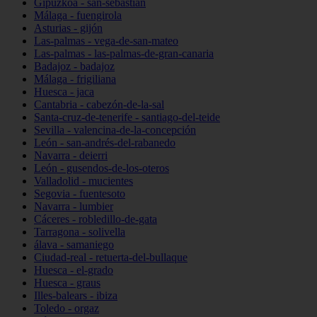
Gipuzkoa - san-sebastián
Málaga - fuengirola
Asturias - gijón
Las-palmas - vega-de-san-mateo
Las-palmas - las-palmas-de-gran-canaria
Badajoz - badajoz
Málaga - frigiliana
Huesca - jaca
Cantabria - cabezón-de-la-sal
Santa-cruz-de-tenerife - santiago-del-teide
Sevilla - valencina-de-la-concepción
León - san-andrés-del-rabanedo
Navarra - deierri
León - gusendos-de-los-oteros
Valladolid - mucientes
Segovia - fuentesoto
Navarra - lumbier
Cáceres - robledillo-de-gata
Tarragona - solivella
álava - samaniego
Ciudad-real - retuerta-del-bullaque
Huesca - el-grado
Huesca - graus
Illes-balears - ibiza
Toledo - orgaz