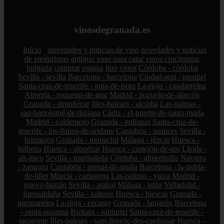
vinosdegranada.es
Inicio
novedades y noticias de vino
novedades y noticias
de enoturismo
antiguo vaso para catar vinos crucigrama
bulgaria
comprar
espana
tipo
vinos
Córdoba - córdoba
Sevilla - sevilla
Barcelona - barcelona
Ciudad-real - montiel
Santa-cruz-de-tenerife - guía-de-isora
La-rioja - casalarreina
Almería - roquetas-de-mar
Madrid - pozuelo-de-alarcón
Granada - almuñécar
Illes-balears - alcúdia
Las-palmas -
san-bartolomé-de-tirajana
Cádiz - el-puerto-de-santa-maría
Madrid - valdemoro
Granada - pulianas
Santa-cruz-de-
tenerife - los-llanos-de-aridane
Cantabria - suances
Sevilla -
bormujos
Granada - monachil
Málaga - júzcar
Huesca -
isábena
Huesca - alquézar
Huesca - castejón-de-sos
Lleida -
alt-àneu
Sevilla - marinaleda
Córdoba - almedinilla
Navarra
- zangoza
Cantabria - arenas-de-iguña
Barcelona - la-pobla-
de-lillet
Murcia - cartagena
Las-palmas - yaiza
Madrid -
nuevo-baztán
Sevilla - arahal
Málaga - istán
Valladolid -
fuensaldaña
Sevilla - salteras
Huesca - biescas
Granada -
pampaneira
La-rioja - ezcaray
Granada - lanjarón
Barcelona
- santa-susanna
Bizkaia - santurtzi
Santa-cruz-de-tenerife -
tacoronte
Illes-balears - sant-llorenç-des-cardassar
Huesca -