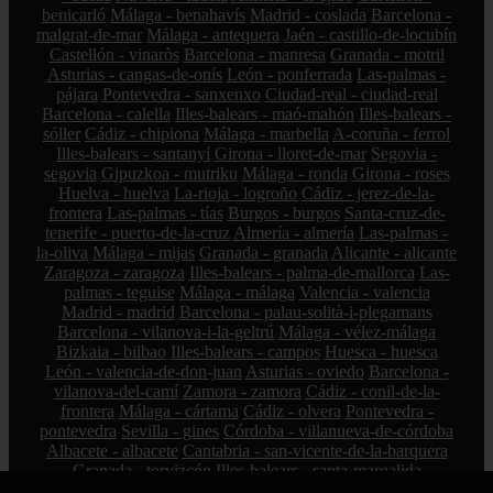
benicarló
Málaga - benahavís
Madrid - coslada
Barcelona -
malgrat-de-mar
Málaga - antequera
Jaén - castillo-de-locubín
Castellón - vinaròs
Barcelona - manresa
Granada - motril
Asturias - cangas-de-onís
León - ponferrada
Las-palmas -
pájara
Pontevedra - sanxenxo
Ciudad-real - ciudad-real
Barcelona - calella
Illes-balears - maó-mahón
Illes-balears -
sóller
Cádiz - chipiona
Málaga - marbella
A-coruña - ferrol
Illes-balears - santanyí
Girona - lloret-de-mar
Segovia -
segovia
Gipuzkoa - mutriku
Málaga - ronda
Girona - roses
Huelva - huelva
La-rioja - logroño
Cádiz - jerez-de-la-
frontera
Las-palmas - tías
Burgos - burgos
Santa-cruz-de-
tenerife - puerto-de-la-cruz
Almería - almería
Las-palmas -
la-oliva
Málaga - mijas
Granada - granada
Alicante - alicante
Zaragoza - zaragoza
Illes-balears - palma-de-mallorca
Las-
palmas - teguise
Málaga - málaga
Valencia - valencia
Madrid - madrid
Barcelona - palau-solità-i-plegamans
Barcelona - vilanova-i-la-geltrú
Málaga - vélez-málaga
Bizkaia - bilbao
Illes-balears - campos
Huesca - huesca
León - valencia-de-don-juan
Asturias - oviedo
Barcelona -
vilanova-del-camí
Zamora - zamora
Cádiz - conil-de-la-
frontera
Málaga - cártama
Cádiz - olvera
Pontevedra -
pontevedra
Sevilla - gines
Córdoba - villanueva-de-córdoba
Albacete - albacete
Cantabria - san-vicente-de-la-barquera
Granada - torvizcón
Illes-balears - santa-margalida
Pontevedra - marín
Zamora - el-perdigón
Bizkaia - sestao