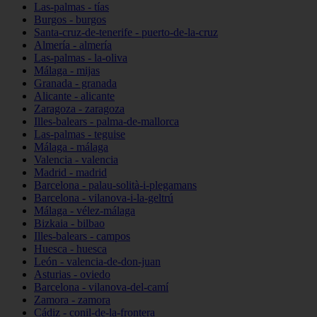
Las-palmas - tías
Burgos - burgos
Santa-cruz-de-tenerife - puerto-de-la-cruz
Almería - almería
Las-palmas - la-oliva
Málaga - mijas
Granada - granada
Alicante - alicante
Zaragoza - zaragoza
Illes-balears - palma-de-mallorca
Las-palmas - teguise
Málaga - málaga
Valencia - valencia
Madrid - madrid
Barcelona - palau-solità-i-plegamans
Barcelona - vilanova-i-la-geltrú
Málaga - vélez-málaga
Bizkaia - bilbao
Illes-balears - campos
Huesca - huesca
León - valencia-de-don-juan
Asturias - oviedo
Barcelona - vilanova-del-camí
Zamora - zamora
Cádiz - conil-de-la-frontera