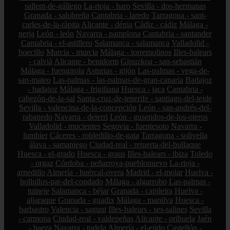
sallent-de-gállego
La-rioja - haro
Sevilla - dos-hermanas
Granada - salobreña
Cantabria - laredo
Tarragona - sant-
carles-de-la-ràpita
Alicante - dénia
Cádiz - cádiz
Málaga -
nerja
León - león
Navarra - pamplona
Cantabria - santander
Cantabria - el-astillero
Salamanca - salamanca
Valladolid -
boecillo
Murcia - murcia
Málaga - torremolinos
Illes-balears
- calvià
Alicante - benidorm
Gipuzkoa - san-sebastián
Málaga - fuengirola
Asturias - gijón
Las-palmas - vega-de-
san-mateo
Las-palmas - las-palmas-de-gran-canaria
Badajoz
- badajoz
Málaga - frigiliana
Huesca - jaca
Cantabria -
cabezón-de-la-sal
Santa-cruz-de-tenerife - santiago-del-teide
Sevilla - valencina-de-la-concepción
León - san-andrés-del-
rabanedo
Navarra - deierri
León - gusendos-de-los-oteros
Valladolid - mucientes
Segovia - fuentesoto
Navarra -
lumbier
Cáceres - robledillo-de-gata
Tarragona - solivella
álava - samaniego
Ciudad-real - retuerta-del-bullaque
Huesca - el-grado
Huesca - graus
Illes-balears - ibiza
Toledo
- orgaz
Córdoba - peñarroya-pueblonuevo
La-rioja -
arnedillo
Almería - huércal-overa
Madrid - el-molar
Huelva -
bollullos-par-del-condado
Málaga - algarrobo
Las-palmas -
tuineje
Salamanca - béjar
Granada - capileira
Huelva -
aljaraque
Granada - guadix
Málaga - manilva
Huesca -
barbastro
Valencia - sagunt
Illes-balears - ses-salines
Sevilla
- carmona
Ciudad-real - valdepeñas
Alicante - orihuela
Jaén
- baeza
Navarra - tudela
Almería - el-ejido
Castellón -