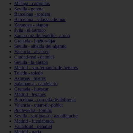
Málaga - campillos
Sevilla - gerena
Barcelona - tordera
Barcelona - vilassar-de-mar
Zaragoza - alagón
ávila - el-barraco
Santa-cruz-de-tenerife - arona
Granada - huétor-tájar
Sevilla - albaida-del-aljarafe
Valencia - alcàsser
Ciudad-real - daimiel
Sevilla - la-algaba
Madrid - san-fernando-de-henares
Toledo - toledo
Asturias - mieres
Salamanca - candelario
Granada - huéscar
Madrid - leganés
Barcelona - cornellà-de-llobregat
Valencia - quart-de-poblet
Pontevedra - tomiño
Sevilla - san-juan-de-aznalfarache
Madrid - fuenlabrada
Valladolid - peñafiel
Madrid - parla