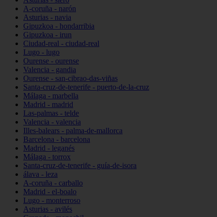
A-coruña - narón
Asturias - navia
Gipuzkoa - hondarribia
Gipuzkoa - irun
Ciudad-real - ciudad-real
Lugo - lugo
Ourense - ourense
Valencia - gandia
Ourense - san-cibrao-das-viñas
Santa-cruz-de-tenerife - puerto-de-la-cruz
Málaga - marbella
Madrid - madrid
Las-palmas - telde
Valencia - valencia
Illes-balears - palma-de-mallorca
Barcelona - barcelona
Madrid - leganés
Málaga - torrox
Santa-cruz-de-tenerife - guía-de-isora
álava - leza
A-coruña - carballo
Madrid - el-boalo
Lugo - monterroso
Asturias - avilés