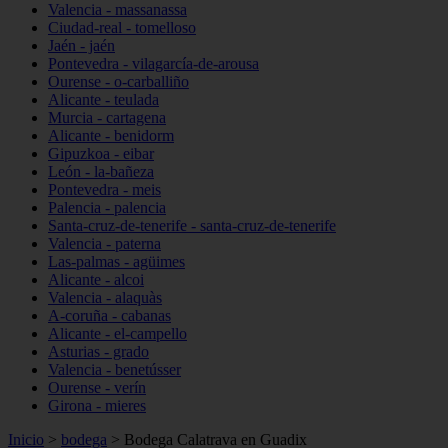
Valencia - massanassa
Ciudad-real - tomelloso
Jaén - jaén
Pontevedra - vilagarcía-de-arousa
Ourense - o-carballiño
Alicante - teulada
Murcia - cartagena
Alicante - benidorm
Gipuzkoa - eibar
León - la-bañeza
Pontevedra - meis
Palencia - palencia
Santa-cruz-de-tenerife - santa-cruz-de-tenerife
Valencia - paterna
Las-palmas - agüimes
Alicante - alcoi
Valencia - alaquàs
A-coruña - cabanas
Alicante - el-campello
Asturias - grado
Valencia - benetússer
Ourense - verín
Girona - mieres
Inicio
>
bodega
>
Bodega Calatrava en Guadix