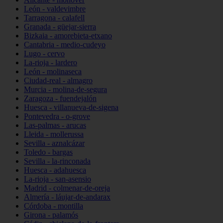
León - valdevimbre
Tarragona - calafell
Granada - güejar-sierra
Bizkaia - amorebieta-etxano
Cantabria - medio-cudeyo
Lugo - cervo
La-rioja - lardero
León - molinaseca
Ciudad-real - almagro
Murcia - molina-de-segura
Zaragoza - fuendejalón
Huesca - villanueva-de-sigena
Pontevedra - o-grove
Las-palmas - arucas
Lleida - mollerussa
Sevilla - aznalcázar
Toledo - bargas
Sevilla - la-rinconada
Huesca - adahuesca
La-rioja - san-asensio
Madrid - colmenar-de-oreja
Almería - láujar-de-andarax
Córdoba - montilla
Girona - palamós