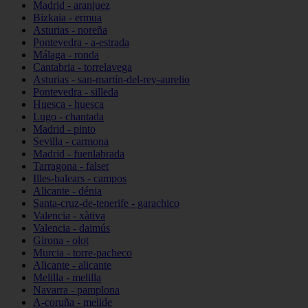
Madrid - aranjuez
Bizkaia - ermua
Asturias - noreña
Pontevedra - a-estrada
Málaga - ronda
Cantabria - torrelavega
Asturias - san-martín-del-rey-aurelio
Pontevedra - silleda
Huesca - huesca
Lugo - chantada
Madrid - pinto
Sevilla - carmona
Madrid - fuenlabrada
Tarragona - falset
Illes-balears - campos
Alicante - dénia
Santa-cruz-de-tenerife - garachico
Valencia - xàtiva
Valencia - daimús
Girona - olot
Murcia - torre-pacheco
Alicante - alicante
Melilla - melilla
Navarra - pamplona
A-coruña - melide