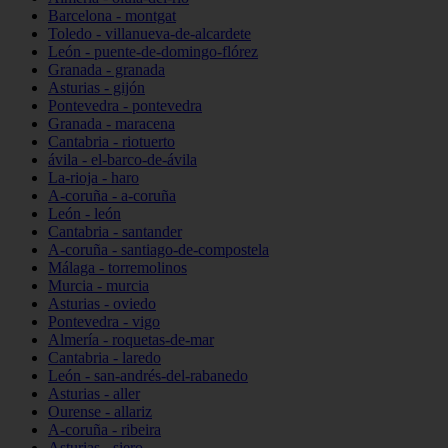
Barcelona - montgat
Toledo - villanueva-de-alcardete
León - puente-de-domingo-flórez
Granada - granada
Asturias - gijón
Pontevedra - pontevedra
Granada - maracena
Cantabria - riotuerto
ávila - el-barco-de-ávila
La-rioja - haro
A-coruña - a-coruña
León - león
Cantabria - santander
A-coruña - santiago-de-compostela
Málaga - torremolinos
Murcia - murcia
Asturias - oviedo
Pontevedra - vigo
Almería - roquetas-de-mar
Cantabria - laredo
León - san-andrés-del-rabanedo
Asturias - aller
Ourense - allariz
A-coruña - ribeira
Asturias - siero