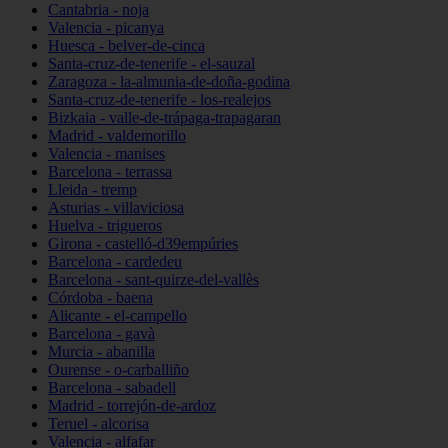
Cantabria - noja
Valencia - picanya
Huesca - belver-de-cinca
Santa-cruz-de-tenerife - el-sauzal
Zaragoza - la-almunia-de-doña-godina
Santa-cruz-de-tenerife - los-realejos
Bizkaia - valle-de-trápaga-trapagaran
Madrid - valdemorillo
Valencia - manises
Barcelona - terrassa
Lleida - tremp
Asturias - villaviciosa
Huelva - trigueros
Girona - castelló-d39empúries
Barcelona - cardedeu
Barcelona - sant-quirze-del-vallès
Córdoba - baena
Alicante - el-campello
Barcelona - gavà
Murcia - abanilla
Ourense - o-carballiño
Barcelona - sabadell
Madrid - torrejón-de-ardoz
Teruel - alcorisa
Valencia - alfafar