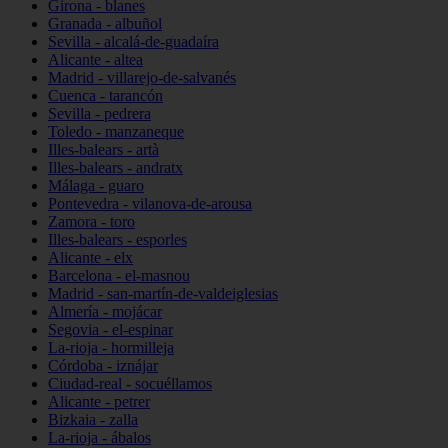
Girona - blanes
Granada - albuñol
Sevilla - alcalá-de-guadaíra
Alicante - altea
Madrid - villarejo-de-salvanés
Cuenca - tarancón
Sevilla - pedrera
Toledo - manzaneque
Illes-balears - artà
Illes-balears - andratx
Málaga - guaro
Pontevedra - vilanova-de-arousa
Zamora - toro
Illes-balears - esporles
Alicante - elx
Barcelona - el-masnou
Madrid - san-martín-de-valdeiglesias
Almería - mojácar
Segovia - el-espinar
La-rioja - hormilleja
Córdoba - iznájar
Ciudad-real - socuéllamos
Alicante - petrer
Bizkaia - zalla
La-rioja - ábalos