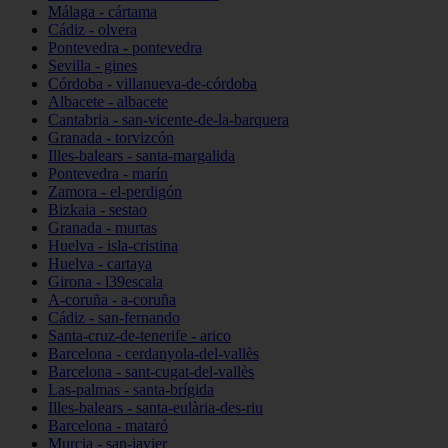
Málaga - cártama
Cádiz - olvera
Pontevedra - pontevedra
Sevilla - gines
Córdoba - villanueva-de-córdoba
Albacete - albacete
Cantabria - san-vicente-de-la-barquera
Granada - torvizcón
Illes-balears - santa-margalida
Pontevedra - marín
Zamora - el-perdigón
Bizkaia - sestao
Granada - murtas
Huelva - isla-cristina
Huelva - cartaya
Girona - l39escala
A-coruña - a-coruña
Cádiz - san-fernando
Santa-cruz-de-tenerife - arico
Barcelona - cerdanyola-del-vallès
Barcelona - sant-cugat-del-vallès
Las-palmas - santa-brígida
Illes-balears - santa-eulària-des-riu
Barcelona - mataró
Murcia - san-javier