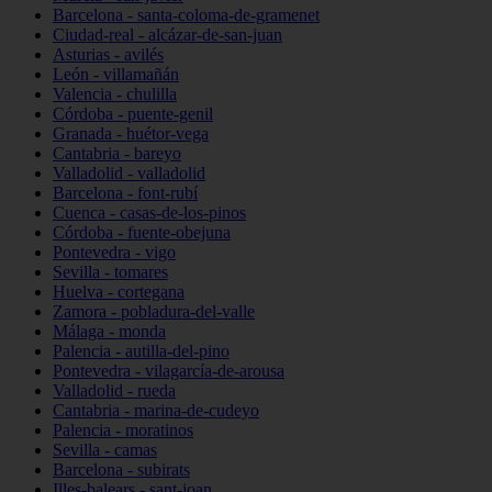
Barcelona - santa-coloma-de-gramenet
Ciudad-real - alcázar-de-san-juan
Asturias - avilés
León - villamañán
Valencia - chulilla
Córdoba - puente-genil
Granada - huétor-vega
Cantabria - bareyo
Valladolid - valladolid
Barcelona - font-rubí
Cuenca - casas-de-los-pinos
Córdoba - fuente-obejuna
Pontevedra - vigo
Sevilla - tomares
Huelva - cortegana
Zamora - pobladura-del-valle
Málaga - monda
Palencia - autilla-del-pino
Pontevedra - vilagarcía-de-arousa
Valladolid - rueda
Cantabria - marina-de-cudeyo
Palencia - moratinos
Sevilla - camas
Barcelona - subirats
Illes-balears - sant-joan