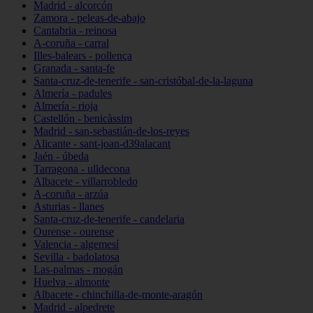
Madrid - alcorcón
Zamora - peleas-de-abajo
Cantabria - reinosa
A-coruña - carral
Illes-balears - pollença
Granada - santa-fe
Santa-cruz-de-tenerife - san-cristóbal-de-la-laguna
Almería - padules
Almería - rioja
Castellón - benicàssim
Madrid - san-sebastián-de-los-reyes
Alicante - sant-joan-d39alacant
Jaén - úbeda
Tarragona - ulldecona
Albacete - villarrobledo
A-coruña - arzúa
Asturias - llanes
Santa-cruz-de-tenerife - candelaria
Ourense - ourense
Valencia - algemesí
Sevilla - badolatosa
Las-palmas - mogán
Huelva - almonte
Albacete - chinchilla-de-monte-aragón
Madrid - alpedrete