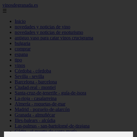
vinosdegranada.es
☰
Inicio
novedades y noticias de vino
novedades y noticias de enoturismo
antiguo vaso para catar vinos crucigrama
bulgaria
comprar
espana
tipo
vinos
Córdoba - córdoba
Sevilla - sevilla
Barcelona - barcelona
Ciudad-real - montiel
Santa-cruz-de-tenerife - guía-de-isora
La-rioja - casalarreina
Almería - roquetas-de-mar
Madrid - pozuelo-de-alarcón
Granada - almuñécar
Illes-balears - alcúdia
Las-palmas - san-bartolomé-de-tirajana
Cádiz - el-puerto-de-santa-maría
Madrid - valdemoro