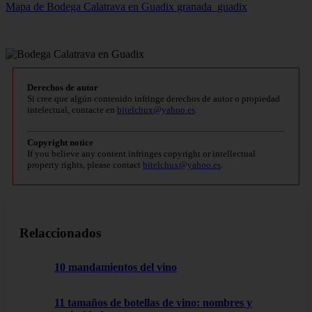
Mapa de Bodega Calatrava en Guadix
granada_guadix
Derechos de autor
Si cree que algún contenido infringe derechos de autor o propiedad
intelectual, contacte en
bitelchux@yahoo.es
.
Copyright notice
If you believe any content infringes copyright or intellectual
property rights, please contact
bitelchux@yahoo.es
.
Relaccionados
10 mandamientos del vino
11 tamaños de botellas de vino: nombres y