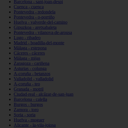
Barcelona - sant-joan-despí
Cuenca - cuenca
Pontevedra - redondela
Pontevedra - o-porriño
Huelva - valverde-del-camino
Gipuzkoa - aretxabaleta
Pontevedra - vilanova-de-arousa
Lugo - ribadeo
Madrid - boadilla-del-monte
Málaga - estepona
Cáceres - cáceres
Málaga - mijas
Zaragoza - cariñena
Asturias - colunga
A-coruña - betanzos
Valladolid - valladolid
A-coruña - teo
Granada - motril
Ciudad-real - alcázar-de-san-juan
Barcelona - calella
Burgos - burgos
Zamora - toro
Soria - soria
Huelva - moguer
Alicante - la-vila-joiosa