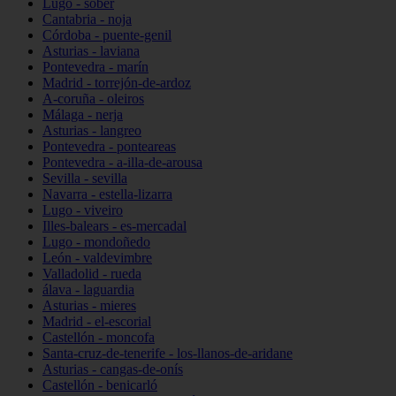
Lugo - sober
Cantabria - noja
Córdoba - puente-genil
Asturias - laviana
Pontevedra - marín
Madrid - torrejón-de-ardoz
A-coruña - oleiros
Málaga - nerja
Asturias - langreo
Pontevedra - ponteareas
Pontevedra - a-illa-de-arousa
Sevilla - sevilla
Navarra - estella-lizarra
Lugo - viveiro
Illes-balears - es-mercadal
Lugo - mondoñedo
León - valdevimbre
Valladolid - rueda
álava - laguardia
Asturias - mieres
Madrid - el-escorial
Castellón - moncofa
Santa-cruz-de-tenerife - los-llanos-de-aridane
Asturias - cangas-de-onís
Castellón - benicarló