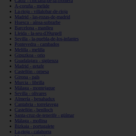
Cádiz - chiclana-de-la-frontera
A-coruña - melide
La-rioja - villalobar-de-rioja
Madrid - las-rozas-de-madrid
Huesca - aínsa-sobrarbe
Barcelona - manlleu
Lleida - la-seu-d39urgell
Sevilla - la-puebla-de-los-infantes
Pontevedra - cambados
Melilla - melilla
Gipuzkoa - orio
Guadalajara - sigüenza
Madrid - getafe
Castellón - orpesa
Girona - pals
Murcia - librilla
Málaga - montejaque
Sevilla - olivares
Almería - benahadux
Cantabria - torrelavega
Castellón - benlloch
Santa-cruz-de-tenerife - güímar
Málaga - mollina
Bizkaia - portugalete
La-rioja - calahorra