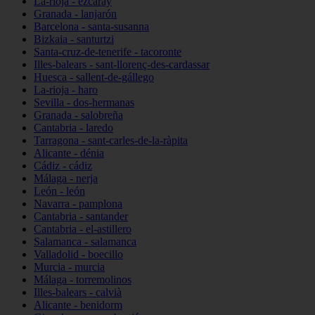
La-rioja - ezcaray
Granada - lanjarón
Barcelona - santa-susanna
Bizkaia - santurtzi
Santa-cruz-de-tenerife - tacoronte
Illes-balears - sant-llorenç-des-cardassar
Huesca - sallent-de-gállego
La-rioja - haro
Sevilla - dos-hermanas
Granada - salobreña
Cantabria - laredo
Tarragona - sant-carles-de-la-ràpita
Alicante - dénia
Cádiz - cádiz
Málaga - nerja
León - león
Navarra - pamplona
Cantabria - santander
Cantabria - el-astillero
Salamanca - salamanca
Valladolid - boecillo
Murcia - murcia
Málaga - torremolinos
Illes-balears - calvià
Alicante - benidorm