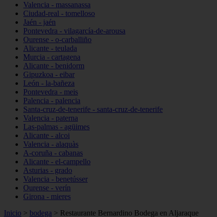
Valencia - massanassa
Ciudad-real - tomelloso
Jaén - jaén
Pontevedra - vilagarcía-de-arousa
Ourense - o-carballiño
Alicante - teulada
Murcia - cartagena
Alicante - benidorm
Gipuzkoa - eibar
León - la-bañeza
Pontevedra - meis
Palencia - palencia
Santa-cruz-de-tenerife - santa-cruz-de-tenerife
Valencia - paterna
Las-palmas - agüimes
Alicante - alcoi
Valencia - alaquàs
A-coruña - cabanas
Alicante - el-campello
Asturias - grado
Valencia - benetússer
Ourense - verín
Girona - mieres
Inicio
>
bodega
>
Restaurante Bernardino Bodega en Aljaraque