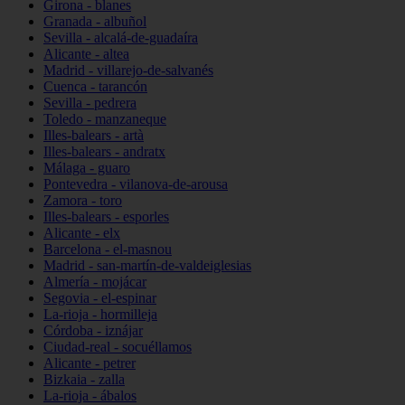
Girona - blanes
Granada - albuñol
Sevilla - alcalá-de-guadaíra
Alicante - altea
Madrid - villarejo-de-salvanés
Cuenca - tarancón
Sevilla - pedrera
Toledo - manzaneque
Illes-balears - artà
Illes-balears - andratx
Málaga - guaro
Pontevedra - vilanova-de-arousa
Zamora - toro
Illes-balears - esporles
Alicante - elx
Barcelona - el-masnou
Madrid - san-martín-de-valdeiglesias
Almería - mojácar
Segovia - el-espinar
La-rioja - hormilleja
Córdoba - iznájar
Ciudad-real - socuéllamos
Alicante - petrer
Bizkaia - zalla
La-rioja - ábalos