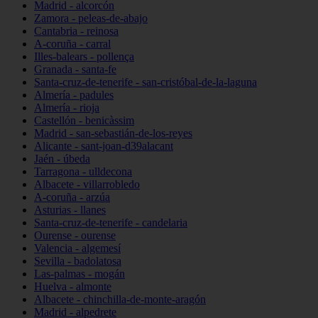
Madrid - alcorcón
Zamora - peleas-de-abajo
Cantabria - reinosa
A-coruña - carral
Illes-balears - pollença
Granada - santa-fe
Santa-cruz-de-tenerife - san-cristóbal-de-la-laguna
Almería - padules
Almería - rioja
Castellón - benicàssim
Madrid - san-sebastián-de-los-reyes
Alicante - sant-joan-d39alacant
Jaén - úbeda
Tarragona - ulldecona
Albacete - villarrobledo
A-coruña - arzúa
Asturias - llanes
Santa-cruz-de-tenerife - candelaria
Ourense - ourense
Valencia - algemesí
Sevilla - badolatosa
Las-palmas - mogán
Huelva - almonte
Albacete - chinchilla-de-monte-aragón
Madrid - alpedrete