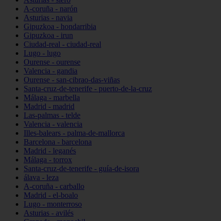
A-coruña - narón
Asturias - navia
Gipuzkoa - hondarribia
Gipuzkoa - irun
Ciudad-real - ciudad-real
Lugo - lugo
Ourense - ourense
Valencia - gandia
Ourense - san-cibrao-das-viñas
Santa-cruz-de-tenerife - puerto-de-la-cruz
Málaga - marbella
Madrid - madrid
Las-palmas - telde
Valencia - valencia
Illes-balears - palma-de-mallorca
Barcelona - barcelona
Madrid - leganés
Málaga - torrox
Santa-cruz-de-tenerife - guía-de-isora
álava - leza
A-coruña - carballo
Madrid - el-boalo
Lugo - monterroso
Asturias - avilés