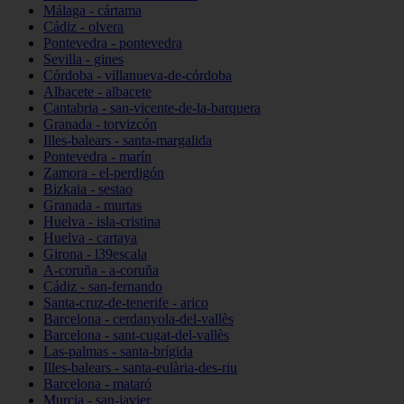
Málaga - cártama
Cádiz - olvera
Pontevedra - pontevedra
Sevilla - gines
Córdoba - villanueva-de-córdoba
Albacete - albacete
Cantabria - san-vicente-de-la-barquera
Granada - torvizcón
Illes-balears - santa-margalida
Pontevedra - marín
Zamora - el-perdigón
Bizkaia - sestao
Granada - murtas
Huelva - isla-cristina
Huelva - cartaya
Girona - l39escala
A-coruña - a-coruña
Cádiz - san-fernando
Santa-cruz-de-tenerife - arico
Barcelona - cerdanyola-del-vallès
Barcelona - sant-cugat-del-vallès
Las-palmas - santa-brígida
Illes-balears - santa-eulària-des-riu
Barcelona - mataró
Murcia - san-javier