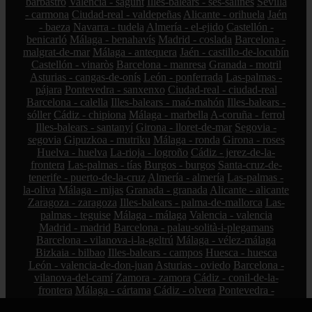
barbastro
Valencia - sagunt
Illes-balears - ses-salines
Sevilla
- carmona
Ciudad-real - valdepeñas
Alicante - orihuela
Jaén
- baeza
Navarra - tudela
Almería - el-ejido
Castellón -
benicarló
Málaga - benahavís
Madrid - coslada
Barcelona -
malgrat-de-mar
Málaga - antequera
Jaén - castillo-de-locubín
Castellón - vinaròs
Barcelona - manresa
Granada - motril
Asturias - cangas-de-onís
León - ponferrada
Las-palmas -
pájara
Pontevedra - sanxenxo
Ciudad-real - ciudad-real
Barcelona - calella
Illes-balears - maó-mahón
Illes-balears -
sóller
Cádiz - chipiona
Málaga - marbella
A-coruña - ferrol
Illes-balears - santanyí
Girona - lloret-de-mar
Segovia -
segovia
Gipuzkoa - mutriku
Málaga - ronda
Girona - roses
Huelva - huelva
La-rioja - logroño
Cádiz - jerez-de-la-
frontera
Las-palmas - tías
Burgos - burgos
Santa-cruz-de-
tenerife - puerto-de-la-cruz
Almería - almería
Las-palmas -
la-oliva
Málaga - mijas
Granada - granada
Alicante - alicante
Zaragoza - zaragoza
Illes-balears - palma-de-mallorca
Las-
palmas - teguise
Málaga - málaga
Valencia - valencia
Madrid - madrid
Barcelona - palau-solità-i-plegamans
Barcelona - vilanova-i-la-geltrú
Málaga - vélez-málaga
Bizkaia - bilbao
Illes-balears - campos
Huesca - huesca
León - valencia-de-don-juan
Asturias - oviedo
Barcelona -
vilanova-del-camí
Zamora - zamora
Cádiz - conil-de-la-
frontera
Málaga - cártama
Cádiz - olvera
Pontevedra -
pontevedra
Sevilla - gines
Córdoba - villanueva-de-córdoba