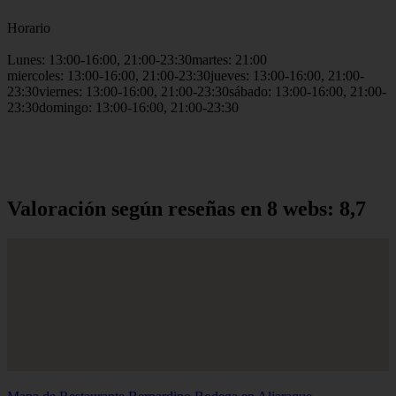
Horario
Lunes: 13:00-16:00, 21:00-23:30martes: 21:00
miercoles: 13:00-16:00, 21:00-23:30jueves: 13:00-16:00, 21:00-
23:30viernes: 13:00-16:00, 21:00-23:30sábado: 13:00-16:00, 21:00-
23:30domingo: 13:00-16:00, 21:00-23:30
Valoración según reseñas en 8 webs: 8,7