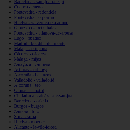
Barcelona - sant-joan-despí
Cuenca - cuenca
Pontevedra - redondela
Pontevedra - o-porriño
Huelva - valverde-del-camino
Gipuzkoa - aretxabaleta
Pontevedra - vilanova-de-arousa
Lugo - ribadeo
Madrid - boadilla-del-monte
Málaga - estepona
Cáceres - cáceres
Málaga - mijas
Zaragoza - cariñena
Asturias - colunga
A-coruña - betanzos
Valladolid - valladolid
A-coruña - teo
Granada - motril
Ciudad-real - alcázar-de-san-juan
Barcelona - calella
Burgos - burgos
Zamora - toro
Soria - soria
Huelva - moguer
Alicante - la-vila-joiosa