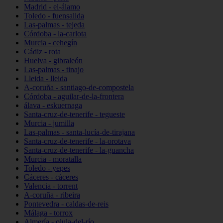
Madrid - el-álamo
Toledo - fuensalida
Las-palmas - tejeda
Córdoba - la-carlota
Murcia - cehegín
Cádiz - rota
Huelva - gibraleón
Las-palmas - tinajo
Lleida - lleida
A-coruña - santiago-de-compostela
Córdoba - aguilar-de-la-frontera
álava - eskuernaga
Santa-cruz-de-tenerife - tegueste
Murcia - jumilla
Las-palmas - santa-lucía-de-tirajana
Santa-cruz-de-tenerife - la-orotava
Santa-cruz-de-tenerife - la-guancha
Murcia - moratalla
Toledo - yepes
Cáceres - cáceres
Valencia - torrent
A-coruña - ribeira
Pontevedra - caldas-de-reis
Málaga - torrox
Almería - olula-del-río