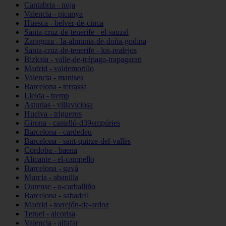
Cantabria - noja
Valencia - picanya
Huesca - belver-de-cinca
Santa-cruz-de-tenerife - el-sauzal
Zaragoza - la-almunia-de-doña-godina
Santa-cruz-de-tenerife - los-realejos
Bizkaia - valle-de-trápaga-trapagaran
Madrid - valdemorillo
Valencia - manises
Barcelona - terrassa
Lleida - tremp
Asturias - villaviciosa
Huelva - trigueros
Girona - castelló-d39empúries
Barcelona - cardedeu
Barcelona - sant-quirze-del-vallès
Córdoba - baena
Alicante - el-campello
Barcelona - gavà
Murcia - abanilla
Ourense - o-carballiño
Barcelona - sabadell
Madrid - torrejón-de-ardoz
Teruel - alcorisa
Valencia - alfafar