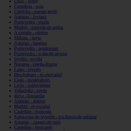
Lugo - sober
Cantabria - noja
Córdoba - puente-genil
Asturias - laviana
Pontevedra - marín
Madrid - torrejón-de-ardoz
A-coruña - oleiros
Málaga - nerja
Asturias - langreo
Pontevedra - ponteareas
Pontevedra - a-illa-de-arousa
Sevilla - sevilla
Navarra - estella-lizarra
Lugo - viveiro
Illes-balears - es-mercadal
Lugo - mondoñedo
León - valdevimbre
Valladolid - rueda
álava - laguardia
Asturias - mieres
Madrid - el-escorial
Castellón - moncofa
Santa-cruz-de-tenerife - los-llanos-de-aridane
Asturias - cangas-de-onís
Castellón - benicarló