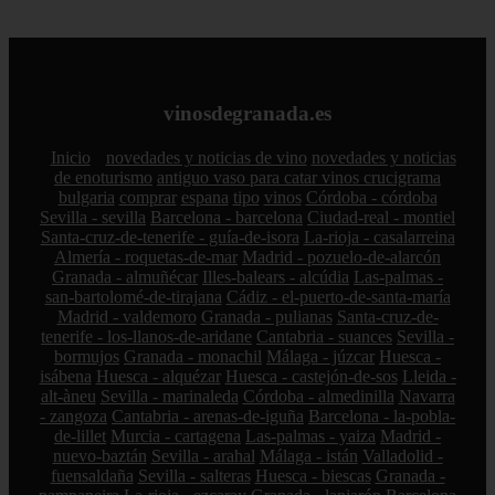
vinosdegranada.es
Inicio
novedades y noticias de vino
novedades y noticias
de enoturismo
antiguo vaso para catar vinos crucigrama
bulgaria
comprar
espana
tipo
vinos
Córdoba - córdoba
Sevilla - sevilla
Barcelona - barcelona
Ciudad-real - montiel
Santa-cruz-de-tenerife - guía-de-isora
La-rioja - casalarreina
Almería - roquetas-de-mar
Madrid - pozuelo-de-alarcón
Granada - almuñécar
Illes-balears - alcúdia
Las-palmas -
san-bartolomé-de-tirajana
Cádiz - el-puerto-de-santa-maría
Madrid - valdemoro
Granada - pulianas
Santa-cruz-de-
tenerife - los-llanos-de-aridane
Cantabria - suances
Sevilla -
bormujos
Granada - monachil
Málaga - júzcar
Huesca -
isábena
Huesca - alquézar
Huesca - castejón-de-sos
Lleida -
alt-àneu
Sevilla - marinaleda
Córdoba - almedinilla
Navarra
- zangoza
Cantabria - arenas-de-iguña
Barcelona - la-pobla-
de-lillet
Murcia - cartagena
Las-palmas - yaiza
Madrid -
nuevo-baztán
Sevilla - arahal
Málaga - istán
Valladolid -
fuensaldaña
Sevilla - salteras
Huesca - biescas
Granada -