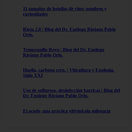
11 tamaños de botellas de vino: nombres y
curiosidades
Rioja 2.0 | Blog del Dr. Enólogo Riojano Pablo
Orio.
Tempranillo Royo | Blog del Dr. Enólogo
Riojano Pablo Orio.
Huella, carbono cero. | Viticultura y Enología.
Siglo XXI
Uso de sulfuroso, desinfección barricas | Blog del
Dr. Enólogo Riojano Pablo Orio.
El acodo ,una práctica vitivínicola milenaria