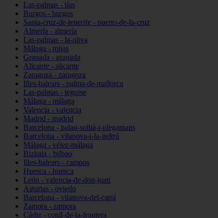
Las-palmas - tías
Burgos - burgos
Santa-cruz-de-tenerife - puerto-de-la-cruz
Almería - almería
Las-palmas - la-oliva
Málaga - mijas
Granada - granada
Alicante - alicante
Zaragoza - zaragoza
Illes-balears - palma-de-mallorca
Las-palmas - teguise
Málaga - málaga
Valencia - valencia
Madrid - madrid
Barcelona - palau-solità-i-plegamans
Barcelona - vilanova-i-la-geltrú
Málaga - vélez-málaga
Bizkaia - bilbao
Illes-balears - campos
Huesca - huesca
León - valencia-de-don-juan
Asturias - oviedo
Barcelona - vilanova-del-camí
Zamora - zamora
Cádiz - conil-de-la-frontera