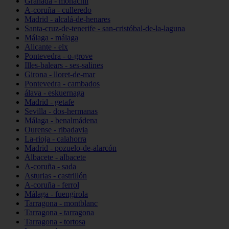
Granada - monachil
A-coruña - culleredo
Madrid - alcalá-de-henares
Santa-cruz-de-tenerife - san-cristóbal-de-la-laguna
Málaga - málaga
Alicante - elx
Pontevedra - o-grove
Illes-balears - ses-salines
Girona - lloret-de-mar
Pontevedra - cambados
álava - eskuernaga
Madrid - getafe
Sevilla - dos-hermanas
Málaga - benalmádena
Ourense - ribadavia
La-rioja - calahorra
Madrid - pozuelo-de-alarcón
Albacete - albacete
A-coruña - sada
Asturias - castrillón
A-coruña - ferrol
Málaga - fuengirola
Tarragona - montblanc
Tarragona - tarragona
Tarragona - tortosa