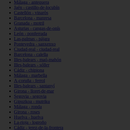
Málaga - antequera
Jaén - castillo-de-locubín
Castellón - vinaròs
Barcelona - manresa
Granada - motril
Asturias - cangas-de-onís
León - ponferrada
Las-palmas - pájara
Pontevedra - sanxenxo
Ciudad-real - ciudad-real
Barcelona - calella
Illes-balears - maó-mahón
Illes-balears - sóller
Cádiz - chipiona
Málaga - marbella
A-coruña - ferrol
Illes-balears - santanyí
Girona - lloret-de-mar
Segovia - segovia
Gipuzkoa - mutriku
Málaga - ronda
Girona - roses
Huelva - huelva
La-rioja - logroño
Cádiz - jerez-de-la-frontera