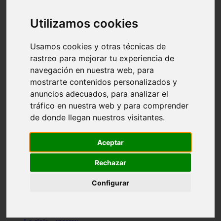
Granada - pulianas
Santa-cruz-de-tenerife - los-llanos-de-aridane
Utilizamos cookies
Cantabria - suances
Sevilla - bormujos
Granada - monachil
Usamos cookies y otras técnicas de
Málaga - júzcar
rastreo para mejorar tu experiencia de
Huesca - isábena
navegación en nuestra web, para
Huesca - alquézar
Huesca - castejón-de-sos
mostrarte contenidos personalizados y
Lleida - alt-àneu
anuncios adecuados, para analizar el
Sevilla - marinaleda
tráfico en nuestra web y para comprender
Córdoba - almedinilla
Navarra - zangoza
de donde llegan nuestros visitantes.
Cantabria - arenas-de-iguña
Barcelona - la-pobla-de-lillet
Murcia - cartagena
Aceptar
Las-palmas - yaiza
Madrid - nuevo-baztán
Rechazar
Sevilla - arahal
Málaga - istán
Configurar
Valladolid - fuensaldaña
Sevilla - salteras
Huesca - biescas
Granada - pampaneira