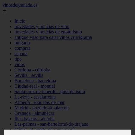
vinosdegranada.es
☰
Inicio
novedades y noticias de vino
novedades y noticias de enoturismo
antiguo vaso para catar vinos crucigrama
bulgaria
comprar
espana
tipo
vinos
Córdoba - córdoba
Sevilla - sevilla
Barcelona - barcelona
Ciudad-real - montiel
Santa-cruz-de-tenerife - guía-de-isora
La-rioja - casalarreina
Almería - roquetas-de-mar
Madrid - pozuelo-de-alarcón
Granada - almuñécar
Illes-balears - alcúdia
Las-palmas - san-bartolomé-de-tirajana
Cádiz - el-puerto-de-santa-maría
Madrid - valdemoro