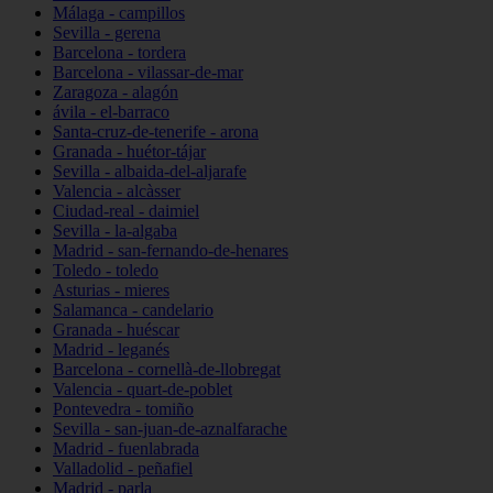
Málaga - campillos
Sevilla - gerena
Barcelona - tordera
Barcelona - vilassar-de-mar
Zaragoza - alagón
ávila - el-barraco
Santa-cruz-de-tenerife - arona
Granada - huétor-tájar
Sevilla - albaida-del-aljarafe
Valencia - alcàsser
Ciudad-real - daimiel
Sevilla - la-algaba
Madrid - san-fernando-de-henares
Toledo - toledo
Asturias - mieres
Salamanca - candelario
Granada - huéscar
Madrid - leganés
Barcelona - cornellà-de-llobregat
Valencia - quart-de-poblet
Pontevedra - tomiño
Sevilla - san-juan-de-aznalfarache
Madrid - fuenlabrada
Valladolid - peñafiel
Madrid - parla