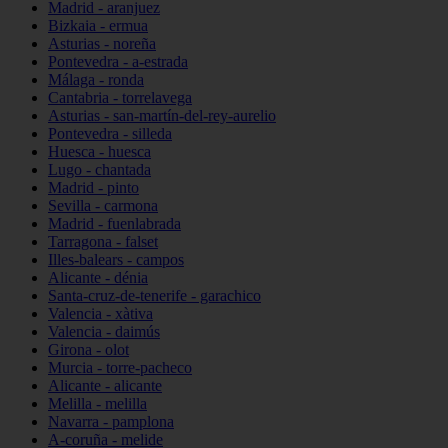
Madrid - aranjuez
Bizkaia - ermua
Asturias - noreña
Pontevedra - a-estrada
Málaga - ronda
Cantabria - torrelavega
Asturias - san-martín-del-rey-aurelio
Pontevedra - silleda
Huesca - huesca
Lugo - chantada
Madrid - pinto
Sevilla - carmona
Madrid - fuenlabrada
Tarragona - falset
Illes-balears - campos
Alicante - dénia
Santa-cruz-de-tenerife - garachico
Valencia - xàtiva
Valencia - daimús
Girona - olot
Murcia - torre-pacheco
Alicante - alicante
Melilla - melilla
Navarra - pamplona
A-coruña - melide