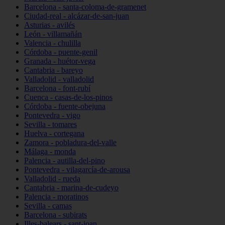
Barcelona - santa-coloma-de-gramenet
Ciudad-real - alcázar-de-san-juan
Asturias - avilés
León - villamañán
Valencia - chulilla
Córdoba - puente-genil
Granada - huétor-vega
Cantabria - bareyo
Valladolid - valladolid
Barcelona - font-rubí
Cuenca - casas-de-los-pinos
Córdoba - fuente-obejuna
Pontevedra - vigo
Sevilla - tomares
Huelva - cortegana
Zamora - pobladura-del-valle
Málaga - monda
Palencia - autilla-del-pino
Pontevedra - vilagarcía-de-arousa
Valladolid - rueda
Cantabria - marina-de-cudeyo
Palencia - moratinos
Sevilla - camas
Barcelona - subirats
Illes-balears - sant-joan