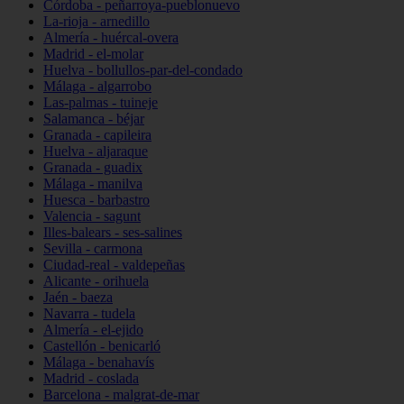
Córdoba - peñarroya-pueblonuevo
La-rioja - arnedillo
Almería - huércal-overa
Madrid - el-molar
Huelva - bollullos-par-del-condado
Málaga - algarrobo
Las-palmas - tuineje
Salamanca - béjar
Granada - capileira
Huelva - aljaraque
Granada - guadix
Málaga - manilva
Huesca - barbastro
Valencia - sagunt
Illes-balears - ses-salines
Sevilla - carmona
Ciudad-real - valdepeñas
Alicante - orihuela
Jaén - baeza
Navarra - tudela
Almería - el-ejido
Castellón - benicarló
Málaga - benahavís
Madrid - coslada
Barcelona - malgrat-de-mar