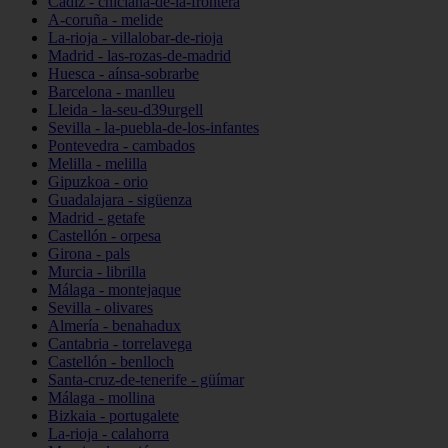
Cádiz - chiclana-de-la-frontera
A-coruña - melide
La-rioja - villalobar-de-rioja
Madrid - las-rozas-de-madrid
Huesca - aínsa-sobrarbe
Barcelona - manlleu
Lleida - la-seu-d39urgell
Sevilla - la-puebla-de-los-infantes
Pontevedra - cambados
Melilla - melilla
Gipuzkoa - orio
Guadalajara - sigüenza
Madrid - getafe
Castellón - orpesa
Girona - pals
Murcia - librilla
Málaga - montejaque
Sevilla - olivares
Almería - benahadux
Cantabria - torrelavega
Castellón - benlloch
Santa-cruz-de-tenerife - güímar
Málaga - mollina
Bizkaia - portugalete
La-rioja - calahorra