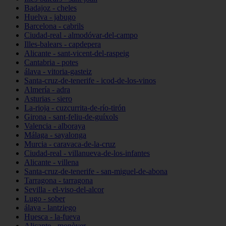
Badajoz - cheles
Huelva - jabugo
Barcelona - cabrils
Ciudad-real - almodóvar-del-campo
Illes-balears - capdepera
Alicante - sant-vicent-del-raspeig
Cantabria - potes
álava - vitoria-gasteiz
Santa-cruz-de-tenerife - icod-de-los-vinos
Almería - adra
Asturias - siero
La-rioja - cuzcurrita-de-río-tirón
Girona - sant-feliu-de-guíxols
Valencia - alboraya
Málaga - sayalonga
Murcia - caravaca-de-la-cruz
Ciudad-real - villanueva-de-los-infantes
Alicante - villena
Santa-cruz-de-tenerife - san-miguel-de-abona
Tarragona - tarragona
Sevilla - el-viso-del-alcor
Lugo - sober
álava - lantziego
Huesca - la-fueva
Alicante - monòver