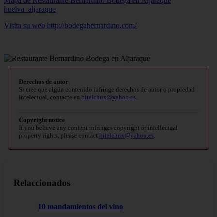
Mapa de Restaurante Bernardino Bodega en Aljaraque
huelva_aljaraque
Visita su web http://bodegabernardino.com/
Derechos de autor
Si cree que algún contenido infringe derechos de autor o propiedad
intelectual, contacte en
bitelchux@yahoo.es
.
Copyright notice
If you believe any content infringes copyright or intellectual
property rights, please contact
bitelchux@yahoo.es
.
Relaccionados
10 mandamientos del vino