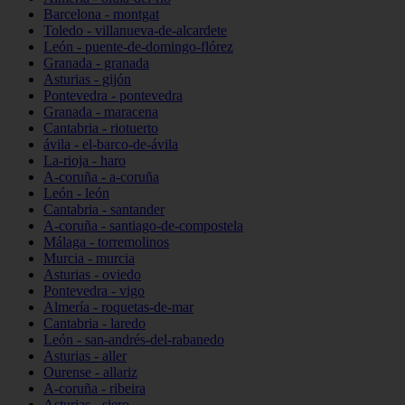
Barcelona - montgat
Toledo - villanueva-de-alcardete
León - puente-de-domingo-flórez
Granada - granada
Asturias - gijón
Pontevedra - pontevedra
Granada - maracena
Cantabria - riotuerto
ávila - el-barco-de-ávila
La-rioja - haro
A-coruña - a-coruña
León - león
Cantabria - santander
A-coruña - santiago-de-compostela
Málaga - torremolinos
Murcia - murcia
Asturias - oviedo
Pontevedra - vigo
Almería - roquetas-de-mar
Cantabria - laredo
León - san-andrés-del-rabanedo
Asturias - aller
Ourense - allariz
A-coruña - ribeira
Asturias - siero