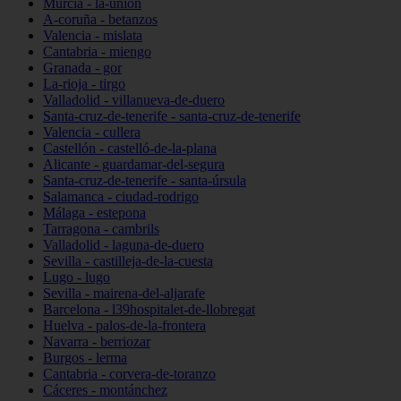
Murcia - la-unión
A-coruña - betanzos
Valencia - mislata
Cantabria - miengo
Granada - gor
La-rioja - tirgo
Valladolid - villanueva-de-duero
Santa-cruz-de-tenerife - santa-cruz-de-tenerife
Valencia - cullera
Castellón - castelló-de-la-plana
Alicante - guardamar-del-segura
Santa-cruz-de-tenerife - santa-úrsula
Salamanca - ciudad-rodrigo
Málaga - estepona
Tarragona - cambrils
Valladolid - laguna-de-duero
Sevilla - castilleja-de-la-cuesta
Lugo - lugo
Sevilla - mairena-del-aljarafe
Barcelona - l39hospitalet-de-llobregat
Huelva - palos-de-la-frontera
Navarra - berriozar
Burgos - lerma
Cantabria - corvera-de-toranzo
Cáceres - montánchez