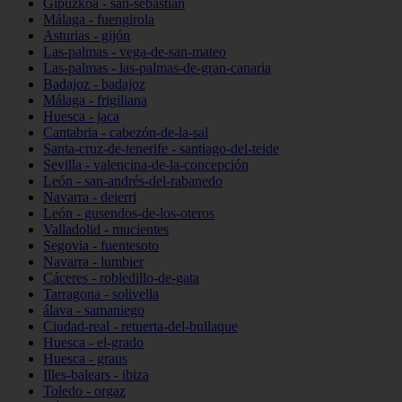
Gipuzkoa - san-sebastián
Málaga - fuengirola
Asturias - gijón
Las-palmas - vega-de-san-mateo
Las-palmas - las-palmas-de-gran-canaria
Badajoz - badajoz
Málaga - frigiliana
Huesca - jaca
Cantabria - cabezón-de-la-sal
Santa-cruz-de-tenerife - santiago-del-teide
Sevilla - valencina-de-la-concepción
León - san-andrés-del-rabanedo
Navarra - deierri
León - gusendos-de-los-oteros
Valladolid - mucientes
Segovia - fuentesoto
Navarra - lumbier
Cáceres - robledillo-de-gata
Tarragona - solivella
álava - samaniego
Ciudad-real - retuerta-del-bullaque
Huesca - el-grado
Huesca - graus
Illes-balears - ibiza
Toledo - orgaz