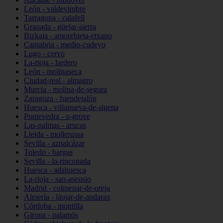
León - valdevimbre
Tarragona - calafell
Granada - güejar-sierra
Bizkaia - amorebieta-etxano
Cantabria - medio-cudeyo
Lugo - cervo
La-rioja - lardero
León - molinaseca
Ciudad-real - almagro
Murcia - molina-de-segura
Zaragoza - fuendejalón
Huesca - villanueva-de-sigena
Pontevedra - o-grove
Las-palmas - arucas
Lleida - mollerussa
Sevilla - aznalcázar
Toledo - bargas
Sevilla - la-rinconada
Huesca - adahuesca
La-rioja - san-asensio
Madrid - colmenar-de-oreja
Almería - láujar-de-andarax
Córdoba - montilla
Girona - palamós