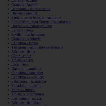
La-rioja - ezcaray
Granada - lanjarón
Barcelona - santa-susanna
Bizkaia - santurtzi
Santa-cruz-de-tenerife - tacoronte
Illes-balears - sant-llorenç-des-cardassar
Huesca - sallent-de-gállego
La-rioja - haro
Sevilla - dos-hermanas
Granada - salobreña
Cantabria - laredo
Tarragona - sant-carles-de-la-ràpita
Alicante - dénia
Cádiz - cádiz
Málaga - nerja
León - león
Navarra - pamplona
Cantabria - santander
Cantabria - el-astillero
Salamanca - salamanca
Valladolid - boecillo
Murcia - murcia
Málaga - torremolinos
Illes-balears - calvià
Alicante - benidorm