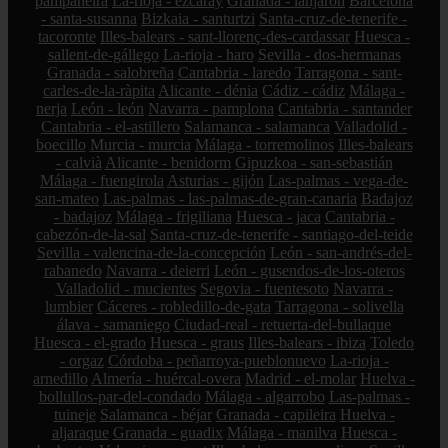
pampaneira
La-rioja - ezcaray
Granada - lanjarón
Barcelona
- santa-susanna
Bizkaia - santurtzi
Santa-cruz-de-tenerife -
tacoronte
Illes-balears - sant-llorenç-des-cardassar
Huesca -
sallent-de-gállego
La-rioja - haro
Sevilla - dos-hermanas
Granada - salobreña
Cantabria - laredo
Tarragona - sant-
carles-de-la-ràpita
Alicante - dénia
Cádiz - cádiz
Málaga -
nerja
León - león
Navarra - pamplona
Cantabria - santander
Cantabria - el-astillero
Salamanca - salamanca
Valladolid -
boecillo
Murcia - murcia
Málaga - torremolinos
Illes-balears
- calvià
Alicante - benidorm
Gipuzkoa - san-sebastián
Málaga - fuengirola
Asturias - gijón
Las-palmas - vega-de-
san-mateo
Las-palmas - las-palmas-de-gran-canaria
Badajoz
- badajoz
Málaga - frigiliana
Huesca - jaca
Cantabria -
cabezón-de-la-sal
Santa-cruz-de-tenerife - santiago-del-teide
Sevilla - valencina-de-la-concepción
León - san-andrés-del-
rabanedo
Navarra - deierri
León - gusendos-de-los-oteros
Valladolid - mucientes
Segovia - fuentesoto
Navarra -
lumbier
Cáceres - robledillo-de-gata
Tarragona - solivella
álava - samaniego
Ciudad-real - retuerta-del-bullaque
Huesca - el-grado
Huesca - graus
Illes-balears - ibiza
Toledo
- orgaz
Córdoba - peñarroya-pueblonuevo
La-rioja -
arnedillo
Almería - huércal-overa
Madrid - el-molar
Huelva -
bollullos-par-del-condado
Málaga - algarrobo
Las-palmas -
tuineje
Salamanca - béjar
Granada - capileira
Huelva -
aljaraque
Granada - guadix
Málaga - manilva
Huesca -