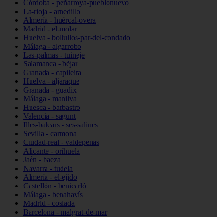
Córdoba - peñarroya-pueblonuevo
La-rioja - arnedillo
Almería - huércal-overa
Madrid - el-molar
Huelva - bollullos-par-del-condado
Málaga - algarrobo
Las-palmas - tuineje
Salamanca - béjar
Granada - capileira
Huelva - aljaraque
Granada - guadix
Málaga - manilva
Huesca - barbastro
Valencia - sagunt
Illes-balears - ses-salines
Sevilla - carmona
Ciudad-real - valdepeñas
Alicante - orihuela
Jaén - baeza
Navarra - tudela
Almería - el-ejido
Castellón - benicarló
Málaga - benahavís
Madrid - coslada
Barcelona - malgrat-de-mar