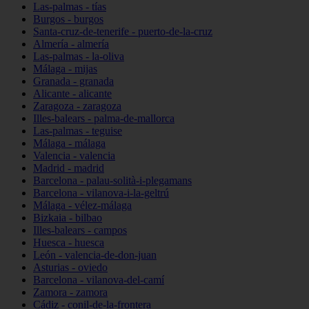
Las-palmas - tías
Burgos - burgos
Santa-cruz-de-tenerife - puerto-de-la-cruz
Almería - almería
Las-palmas - la-oliva
Málaga - mijas
Granada - granada
Alicante - alicante
Zaragoza - zaragoza
Illes-balears - palma-de-mallorca
Las-palmas - teguise
Málaga - málaga
Valencia - valencia
Madrid - madrid
Barcelona - palau-solità-i-plegamans
Barcelona - vilanova-i-la-geltrú
Málaga - vélez-málaga
Bizkaia - bilbao
Illes-balears - campos
Huesca - huesca
León - valencia-de-don-juan
Asturias - oviedo
Barcelona - vilanova-del-camí
Zamora - zamora
Cádiz - conil-de-la-frontera