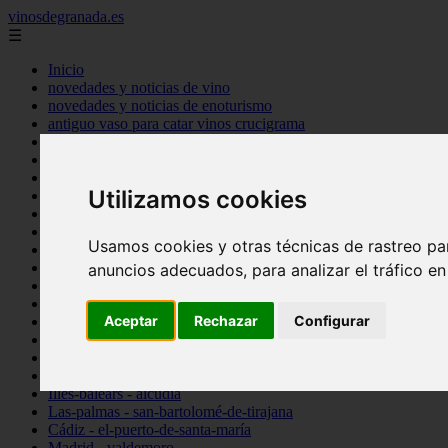
vinosdegranada.es
☰
Inicio
novedades y noticias de vino
novedades y noticias de enoturismo
antiguo vaso para catar vinos crucigrama
bulgaria
comprar
espana
Utilizamos cookies
tipo
vinos
Córdoba - córdoba
Usamos cookies y otras técnicas de rastreo pa
Sevilla - sevilla
Barcelona - barcelona
anuncios adecuados, para analizar el tráfico e
Ciudad-real - montiel
Santa-cruz-de-tenerife - guía-de-isora
Aceptar
Rechazar
Configurar
La-rioja - casalarreina
Almería - roquetas-de-mar
Madrid - pozuelo-de-alarcón
Granada - almuñécar
Illes-balears - alcúdia
Las-palmas - san-bartolomé-de-tirajana
Cádiz - el-puerto-de-santa-maría
Madrid - valdemoro