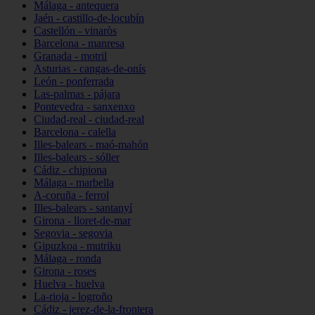
Málaga - antequera
Jaén - castillo-de-locubín
Castellón - vinaròs
Barcelona - manresa
Granada - motril
Asturias - cangas-de-onís
León - ponferrada
Las-palmas - pájara
Pontevedra - sanxenxo
Ciudad-real - ciudad-real
Barcelona - calella
Illes-balears - maó-mahón
Illes-balears - sóller
Cádiz - chipiona
Málaga - marbella
A-coruña - ferrol
Illes-balears - santanyí
Girona - lloret-de-mar
Segovia - segovia
Gipuzkoa - mutriku
Málaga - ronda
Girona - roses
Huelva - huelva
La-rioja - logroño
Cádiz - jerez-de-la-frontera