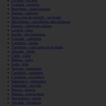
La-rioja - ezcaray
Granada - lanjarón
Barcelona - santa-susanna
Bizkaia - santurtzi
Santa-cruz-de-tenerife - tacoronte
Illes-balears - sant-llorenç-des-cardassar
Huesca - sallent-de-gállego
La-rioja - haro
Sevilla - dos-hermanas
Granada - salobreña
Cantabria - laredo
Tarragona - sant-carles-de-la-ràpita
Alicante - dénia
Cádiz - cádiz
Málaga - nerja
León - león
Navarra - pamplona
Cantabria - santander
Cantabria - el-astillero
Salamanca - salamanca
Valladolid - boecillo
Murcia - murcia
Málaga - torremolinos
Illes-balears - calvià
Alicante - benidorm