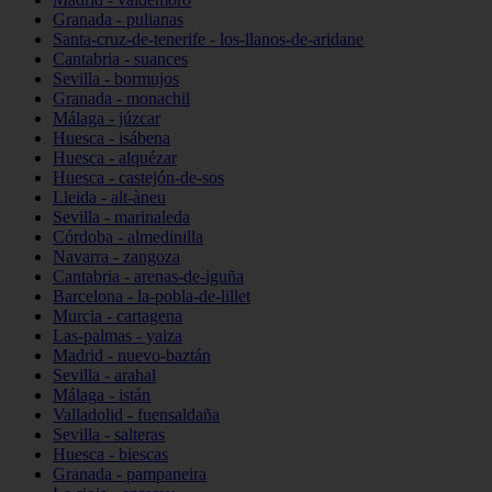
Granada - pulianas
Santa-cruz-de-tenerife - los-llanos-de-aridane
Cantabria - suances
Sevilla - bormujos
Granada - monachil
Málaga - júzcar
Huesca - isábena
Huesca - alquézar
Huesca - castejón-de-sos
Lleida - alt-àneu
Sevilla - marinaleda
Córdoba - almedinilla
Navarra - zangoza
Cantabria - arenas-de-iguña
Barcelona - la-pobla-de-lillet
Murcia - cartagena
Las-palmas - yaiza
Madrid - nuevo-baztán
Sevilla - arahal
Málaga - istán
Valladolid - fuensaldaña
Sevilla - salteras
Huesca - biescas
Granada - pampaneira