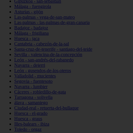
Gipuzkoa - san-sebastián
Málaga - fuengirola
Asturias - gijón
Las-palmas - vega-de-san-mateo
Las-palmas - las-palmas-de-gran-canaria
Badajoz - badajoz
Málaga - frigiliana
Huesca - jaca
Cantabria - cabezón-de-la-sal
Santa-cruz-de-tenerife - santiago-del-teide
Sevilla - valencina-de-la-concepción
León - san-andrés-del-rabanedo
Navarra - deierri
León - gusendos-de-los-oteros
Valladolid - mucientes
Segovia - fuentesoto
Navarra - lumbier
Cáceres - robledillo-de-gata
Tarragona - solivella
álava - samaniego
Ciudad-real - retuerta-del-bullaque
Huesca - el-grado
Huesca - graus
Illes-balears - ibiza
Toledo - orgaz