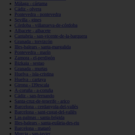
Málaga - cártama
Cádiz - olvera
Pontevedra - pontevedra
Sevilla - gines
Córdoba - villanueva-de-córdoba
Albacete - albacete
Cantabria - san-vicente-de-la-barquera
Granada - torvizcón
Illes-balears - santa-margalida
Pontevedra - marín
Zamora - el-perdigón
Bizkaia - sestao
Granada - murtas
Huelva - isla-cristina
Huelva - cartaya
Girona - l39escala
A-coruña - a-coruña
Cádiz - san-fernando
Santa-cruz-de-tenerife - arico
Barcelona - cerdanyola-del-vallès
Barcelona - sant-cugat-del-vallès
Las-palmas - santa-brígida
Illes-balears - santa-eulària-des-riu
Barcelona - mataró
Murcia - san-javier