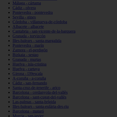
Málaga - cártama
Cádiz - olvera
Pontevedra - pontevedra
Sevilla - gines
Córdoba - villanueva-de-córdoba
Albacete - albacete
Cantabria - san-vicente-de-la-barquera
Granada - torvizcón
Illes-balears - santa-margalida
Pontevedra - marín
Zamora - el-perdigón
Bizkaia - sestao
Granada - murtas
Huelva - isla-cristina
Huelva - cartaya
Girona - l39escala
A-coruña - a-coruña
Cádiz - san-fernando
Santa-cruz-de-tenerife - arico
Barcelona - cerdanyola-del-vallès
Barcelona - sant-cugat-del-vallès
Las-palmas - santa-brígida
Illes-balears - santa-eulària-des-riu
Barcelona - mataró
Murcia - san-javier