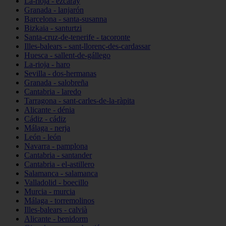
La-rioja - ezcaray
Granada - lanjarón
Barcelona - santa-susanna
Bizkaia - santurtzi
Santa-cruz-de-tenerife - tacoronte
Illes-balears - sant-llorenç-des-cardassar
Huesca - sallent-de-gállego
La-rioja - haro
Sevilla - dos-hermanas
Granada - salobreña
Cantabria - laredo
Tarragona - sant-carles-de-la-ràpita
Alicante - dénia
Cádiz - cádiz
Málaga - nerja
León - león
Navarra - pamplona
Cantabria - santander
Cantabria - el-astillero
Salamanca - salamanca
Valladolid - boecillo
Murcia - murcia
Málaga - torremolinos
Illes-balears - calvià
Alicante - benidorm