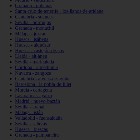
Granada - pulianas
Santa-cruz-de-tenerife - los-llanos-de-aridane
Cantabria - suances
Sevilla - bormujos
Granada - monachil
Málaga - júzcar
Huesca - isábena
Huesca - alquézar
Huesca - castejón-de-sos
Lleida - alt-àneu
Sevilla - marinaleda
Córdoba - almedinilla
Navarra - zangoza
Cantabria - arenas-de-iguña
Barcelona - la-pobla-de-lillet
Murcia - cartagena
Las-palmas - yaiza
Madrid - nuevo-baztán
Sevilla - arahal
Málaga - istán
Valladolid - fuensaldaña
Sevilla - salteras
Huesca - biescas
Granada - pampaneira