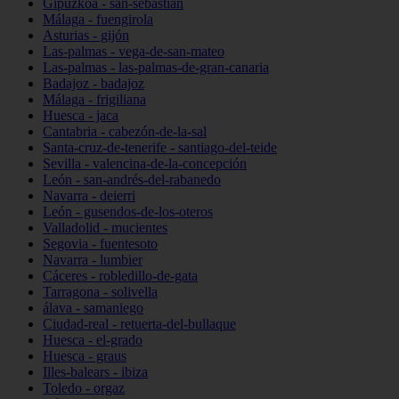
Gipuzkoa - san-sebastián
Málaga - fuengirola
Asturias - gijón
Las-palmas - vega-de-san-mateo
Las-palmas - las-palmas-de-gran-canaria
Badajoz - badajoz
Málaga - frigiliana
Huesca - jaca
Cantabria - cabezón-de-la-sal
Santa-cruz-de-tenerife - santiago-del-teide
Sevilla - valencina-de-la-concepción
León - san-andrés-del-rabanedo
Navarra - deierri
León - gusendos-de-los-oteros
Valladolid - mucientes
Segovia - fuentesoto
Navarra - lumbier
Cáceres - robledillo-de-gata
Tarragona - solivella
álava - samaniego
Ciudad-real - retuerta-del-bullaque
Huesca - el-grado
Huesca - graus
Illes-balears - ibiza
Toledo - orgaz