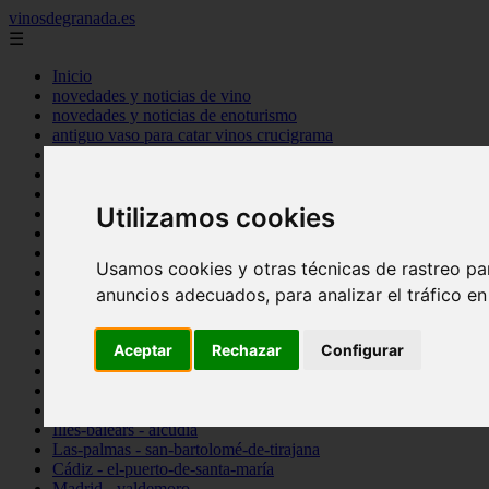
vinosdegranada.es
☰
Inicio
novedades y noticias de vino
novedades y noticias de enoturismo
antiguo vaso para catar vinos crucigrama
bulgaria
comprar
espana
Utilizamos cookies
tipo
vinos
Córdoba - córdoba
Usamos cookies y otras técnicas de rastreo pa
Sevilla - sevilla
Barcelona - barcelona
anuncios adecuados, para analizar el tráfico e
Ciudad-real - montiel
Santa-cruz-de-tenerife - guía-de-isora
Aceptar
Rechazar
Configurar
La-rioja - casalarreina
Almería - roquetas-de-mar
Madrid - pozuelo-de-alarcón
Granada - almuñécar
Illes-balears - alcúdia
Las-palmas - san-bartolomé-de-tirajana
Cádiz - el-puerto-de-santa-maría
Madrid - valdemoro