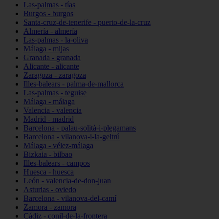
Las-palmas - tías
Burgos - burgos
Santa-cruz-de-tenerife - puerto-de-la-cruz
Almería - almería
Las-palmas - la-oliva
Málaga - mijas
Granada - granada
Alicante - alicante
Zaragoza - zaragoza
Illes-balears - palma-de-mallorca
Las-palmas - teguise
Málaga - málaga
Valencia - valencia
Madrid - madrid
Barcelona - palau-solità-i-plegamans
Barcelona - vilanova-i-la-geltrú
Málaga - vélez-málaga
Bizkaia - bilbao
Illes-balears - campos
Huesca - huesca
León - valencia-de-don-juan
Asturias - oviedo
Barcelona - vilanova-del-camí
Zamora - zamora
Cádiz - conil-de-la-frontera