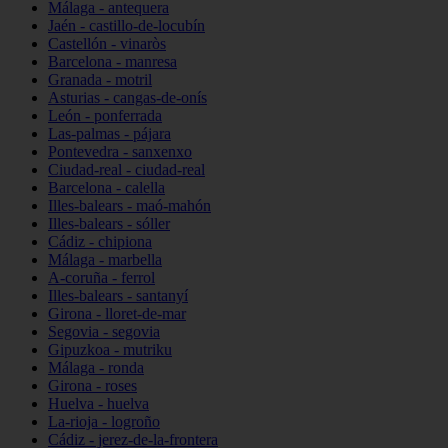
Málaga - antequera
Jaén - castillo-de-locubín
Castellón - vinaròs
Barcelona - manresa
Granada - motril
Asturias - cangas-de-onís
León - ponferrada
Las-palmas - pájara
Pontevedra - sanxenxo
Ciudad-real - ciudad-real
Barcelona - calella
Illes-balears - maó-mahón
Illes-balears - sóller
Cádiz - chipiona
Málaga - marbella
A-coruña - ferrol
Illes-balears - santanyí
Girona - lloret-de-mar
Segovia - segovia
Gipuzkoa - mutriku
Málaga - ronda
Girona - roses
Huelva - huelva
La-rioja - logroño
Cádiz - jerez-de-la-frontera