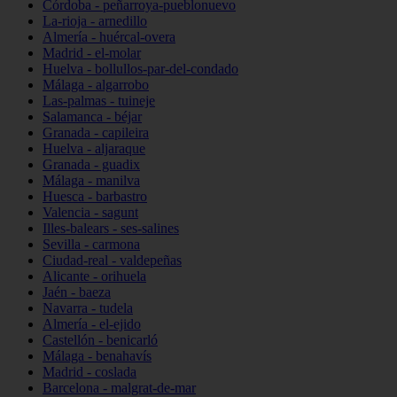
Córdoba - peñarroya-pueblonuevo
La-rioja - arnedillo
Almería - huércal-overa
Madrid - el-molar
Huelva - bollullos-par-del-condado
Málaga - algarrobo
Las-palmas - tuineje
Salamanca - béjar
Granada - capileira
Huelva - aljaraque
Granada - guadix
Málaga - manilva
Huesca - barbastro
Valencia - sagunt
Illes-balears - ses-salines
Sevilla - carmona
Ciudad-real - valdepeñas
Alicante - orihuela
Jaén - baeza
Navarra - tudela
Almería - el-ejido
Castellón - benicarló
Málaga - benahavís
Madrid - coslada
Barcelona - malgrat-de-mar