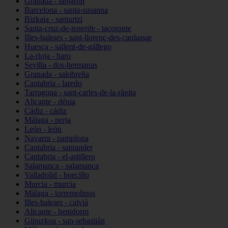
Granada - lanjarón
Barcelona - santa-susanna
Bizkaia - santurtzi
Santa-cruz-de-tenerife - tacoronte
Illes-balears - sant-llorenç-des-cardassar
Huesca - sallent-de-gállego
La-rioja - haro
Sevilla - dos-hermanas
Granada - salobreña
Cantabria - laredo
Tarragona - sant-carles-de-la-ràpita
Alicante - dénia
Cádiz - cádiz
Málaga - nerja
León - león
Navarra - pamplona
Cantabria - santander
Cantabria - el-astillero
Salamanca - salamanca
Valladolid - boecillo
Murcia - murcia
Málaga - torremolinos
Illes-balears - calvià
Alicante - benidorm
Gipuzkoa - san-sebastián