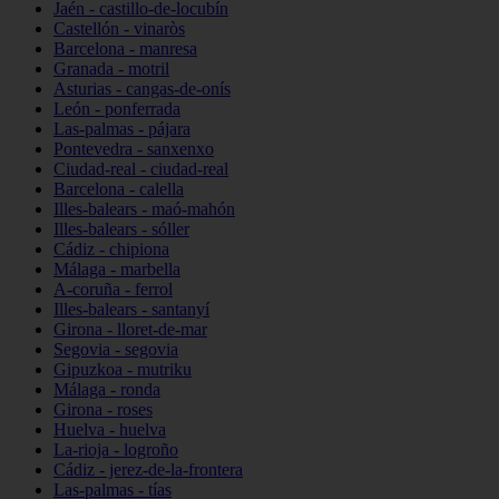
Jaén - castillo-de-locubín
Castellón - vinaròs
Barcelona - manresa
Granada - motril
Asturias - cangas-de-onís
León - ponferrada
Las-palmas - pájara
Pontevedra - sanxenxo
Ciudad-real - ciudad-real
Barcelona - calella
Illes-balears - maó-mahón
Illes-balears - sóller
Cádiz - chipiona
Málaga - marbella
A-coruña - ferrol
Illes-balears - santanyí
Girona - lloret-de-mar
Segovia - segovia
Gipuzkoa - mutriku
Málaga - ronda
Girona - roses
Huelva - huelva
La-rioja - logroño
Cádiz - jerez-de-la-frontera
Las-palmas - tías