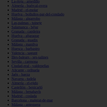
La-rioja - arnedillo
Almería - huércal-overa
Madrid - el-molar
Huelva - bollullos-par-del-condado
Málaga - algarrobo
Las-palmas - tuineje
Salamanca - béjar
Granada - capileira
Huelva - aljaraque
Granada - guadix
Málaga - manilva
Huesca - barbastro
Valencia - sagunt
Illes-balears - ses-salines
Sevilla - carmona
Ciudad-real - valdepeñas
Alicante - orihuela
Jaén - baeza
Navarra - tudela
Almería - el-ejido
Castellón - benicarló
Málaga - benahavís
Madrid - coslada
Barcelona - malgrat-de-mar
Málaga - antequera