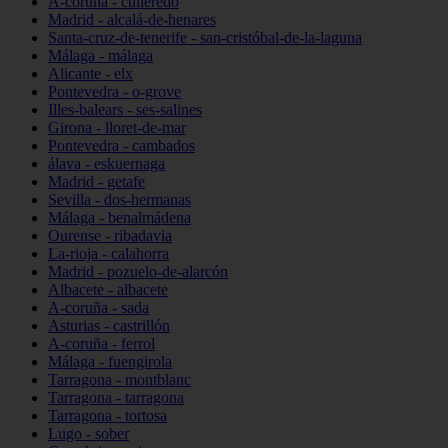
A-coruña - culleredo
Madrid - alcalá-de-henares
Santa-cruz-de-tenerife - san-cristóbal-de-la-laguna
Málaga - málaga
Alicante - elx
Pontevedra - o-grove
Illes-balears - ses-salines
Girona - lloret-de-mar
Pontevedra - cambados
álava - eskuernaga
Madrid - getafe
Sevilla - dos-hermanas
Málaga - benalmádena
Ourense - ribadavia
La-rioja - calahorra
Madrid - pozuelo-de-alarcón
Albacete - albacete
A-coruña - sada
Asturias - castrillón
A-coruña - ferrol
Málaga - fuengirola
Tarragona - montblanc
Tarragona - tarragona
Tarragona - tortosa
Lugo - sober