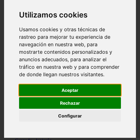
Santa-cruz-de-tenerife - los-llanos-de-aridane
Cantabria - suances
Utilizamos cookies
Sevilla - bormujos
Granada - monachil
Málaga - júzcar
Usamos cookies y otras técnicas de
Huesca - isábena
rastreo para mejorar tu experiencia de
Huesca - alquézar
navegación en nuestra web, para
Huesca - castejón-de-sos
Lleida - alt-àneu
mostrarte contenidos personalizados y
Sevilla - marinaleda
anuncios adecuados, para analizar el
Córdoba - almedinilla
tráfico en nuestra web y para comprender
Navarra - zangoza
Cantabria - arenas-de-iguña
de donde llegan nuestros visitantes.
Barcelona - la-pobla-de-lillet
Murcia - cartagena
Las-palmas - yaiza
Aceptar
Madrid - nuevo-baztán
Sevilla - arahal
Rechazar
Málaga - istán
Valladolid - fuensaldaña
Configurar
Sevilla - salteras
Huesca - biescas
Granada - pampaneira
La-rioja - ezcaray