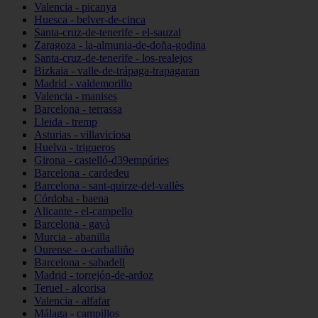
Valencia - picanya
Huesca - belver-de-cinca
Santa-cruz-de-tenerife - el-sauzal
Zaragoza - la-almunia-de-doña-godina
Santa-cruz-de-tenerife - los-realejos
Bizkaia - valle-de-trápaga-trapagaran
Madrid - valdemorillo
Valencia - manises
Barcelona - terrassa
Lleida - tremp
Asturias - villaviciosa
Huelva - trigueros
Girona - castelló-d39empúries
Barcelona - cardedeu
Barcelona - sant-quirze-del-vallès
Córdoba - baena
Alicante - el-campello
Barcelona - gavà
Murcia - abanilla
Ourense - o-carballiño
Barcelona - sabadell
Madrid - torrejón-de-ardoz
Teruel - alcorisa
Valencia - alfafar
Málaga - campillos