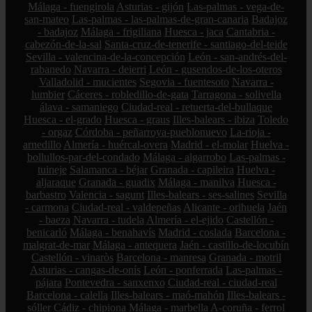
Málaga - fuengirola
Asturias - gijón
Las-palmas - vega-de-
san-mateo
Las-palmas - las-palmas-de-gran-canaria
Badajoz
- badajoz
Málaga - frigiliana
Huesca - jaca
Cantabria -
cabezón-de-la-sal
Santa-cruz-de-tenerife - santiago-del-teide
Sevilla - valencina-de-la-concepción
León - san-andrés-del-
rabanedo
Navarra - deierri
León - gusendos-de-los-oteros
Valladolid - mucientes
Segovia - fuentesoto
Navarra -
lumbier
Cáceres - robledillo-de-gata
Tarragona - solivella
álava - samaniego
Ciudad-real - retuerta-del-bullaque
Huesca - el-grado
Huesca - graus
Illes-balears - ibiza
Toledo
- orgaz
Córdoba - peñarroya-pueblonuevo
La-rioja -
arnedillo
Almería - huércal-overa
Madrid - el-molar
Huelva -
bollullos-par-del-condado
Málaga - algarrobo
Las-palmas -
tuineje
Salamanca - béjar
Granada - capileira
Huelva -
aljaraque
Granada - guadix
Málaga - manilva
Huesca -
barbastro
Valencia - sagunt
Illes-balears - ses-salines
Sevilla
- carmona
Ciudad-real - valdepeñas
Alicante - orihuela
Jaén
- baeza
Navarra - tudela
Almería - el-ejido
Castellón -
benicarló
Málaga - benahavís
Madrid - coslada
Barcelona -
malgrat-de-mar
Málaga - antequera
Jaén - castillo-de-locubín
Castellón - vinaròs
Barcelona - manresa
Granada - motril
Asturias - cangas-de-onís
León - ponferrada
Las-palmas -
pájara
Pontevedra - sanxenxo
Ciudad-real - ciudad-real
Barcelona - calella
Illes-balears - maó-mahón
Illes-balears -
sóller
Cádiz - chipiona
Málaga - marbella
A-coruña - ferrol