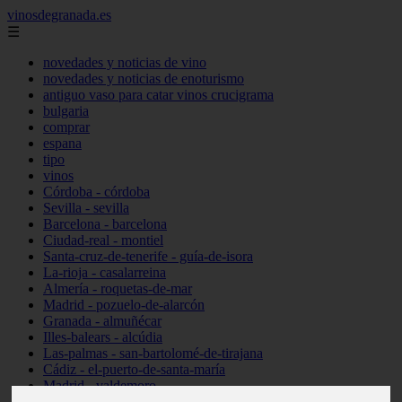
vinosdegranada.es
☰
novedades y noticias de vino
novedades y noticias de enoturismo
antiguo vaso para catar vinos crucigrama
bulgaria
comprar
espana
tipo
vinos
Córdoba - córdoba
Sevilla - sevilla
Barcelona - barcelona
Ciudad-real - montiel
Santa-cruz-de-tenerife - guía-de-isora
La-rioja - casalarreina
Almería - roquetas-de-mar
Madrid - pozuelo-de-alarcón
Granada - almuñécar
Illes-balears - alcúdia
Las-palmas - san-bartolomé-de-tirajana
Cádiz - el-puerto-de-santa-maría
Madrid - valdemoro
Granada - pulianas