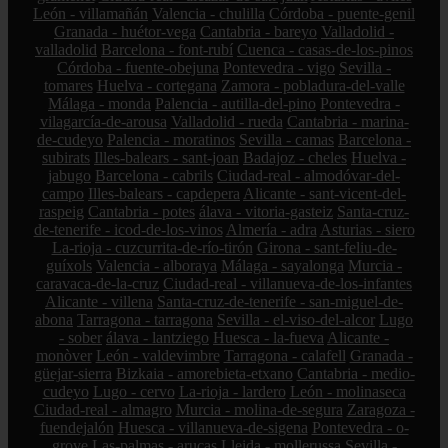
León - villamañán
Valencia - chulilla
Córdoba - puente-genil
Granada - huétor-vega
Cantabria - bareyo
Valladolid -
valladolid
Barcelona - font-rubí
Cuenca - casas-de-los-pinos
Córdoba - fuente-obejuna
Pontevedra - vigo
Sevilla -
tomares
Huelva - cortegana
Zamora - pobladura-del-valle
Málaga - monda
Palencia - autilla-del-pino
Pontevedra -
vilagarcía-de-arousa
Valladolid - rueda
Cantabria - marina-
de-cudeyo
Palencia - moratinos
Sevilla - camas
Barcelona -
subirats
Illes-balears - sant-joan
Badajoz - cheles
Huelva -
jabugo
Barcelona - cabrils
Ciudad-real - almodóvar-del-
campo
Illes-balears - capdepera
Alicante - sant-vicent-del-
raspeig
Cantabria - potes
álava - vitoria-gasteiz
Santa-cruz-
de-tenerife - icod-de-los-vinos
Almería - adra
Asturias - siero
La-rioja - cuzcurrita-de-río-tirón
Girona - sant-feliu-de-
guíxols
Valencia - alboraya
Málaga - sayalonga
Murcia -
caravaca-de-la-cruz
Ciudad-real - villanueva-de-los-infantes
Alicante - villena
Santa-cruz-de-tenerife - san-miguel-de-
abona
Tarragona - tarragona
Sevilla - el-viso-del-alcor
Lugo
- sober
álava - lantziego
Huesca - la-fueva
Alicante -
monòver
León - valdevimbre
Tarragona - calafell
Granada -
güejar-sierra
Bizkaia - amorebieta-etxano
Cantabria - medio-
cudeyo
Lugo - cervo
La-rioja - lardero
León - molinaseca
Ciudad-real - almagro
Murcia - molina-de-segura
Zaragoza -
fuendejalón
Huesca - villanueva-de-sigena
Pontevedra - o-
grove
Las-palmas - arucas
Lleida - mollerussa
Sevilla -