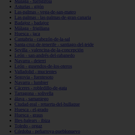
Málaga - fuengirola
Asturias - gijón
Las-palmas - vega-de-san-mateo
Las-palmas - las-palmas-de-gran-canaria
Badajoz - badajoz
Málaga - frigiliana
Huesca - jaca
Cantabria - cabezón-de-la-sal
Santa-cruz-de-tenerife - santiago-del-teide
Sevilla - valencina-de-la-concepción
León - san-andrés-del-rabanedo
Navarra - deierri
León - gusendos-de-los-oteros
Valladolid - mucientes
Segovia - fuentesoto
Navarra - lumbier
Cáceres - robledillo-de-gata
Tarragona - solivella
álava - samaniego
Ciudad-real - retuerta-del-bullaque
Huesca - el-grado
Huesca - graus
Illes-balears - ibiza
Toledo - orgaz
Córdoba - peñarroya-pueblonuevo