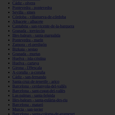
Cádiz - olvera
Pontevedra - pontevedra
Sevilla - gines
Córdoba - villanueva-de-córdoba
Albacete - albacete
Cantabria - san-vicente-de-la-barquera
Granada - torvizcón
Illes-balears - santa-margalida
Pontevedra - marín
Zamora - el-perdigón
Bizkaia - sestao
Granada - murtas
Huelva - isla-cristina
Huelva - cartaya
Girona - l39escala
A-coruña - a-coruña
Cádiz - san-fernando
Santa-cruz-de-tenerife - arico
Barcelona - cerdanyola-del-vallès
Barcelona - sant-cugat-del-vallès
Las-palmas - santa-brígida
Illes-balears - santa-eulària-des-riu
Barcelona - mataró
Murcia - san-javier
Barcelona - santa-coloma-de-gramenet