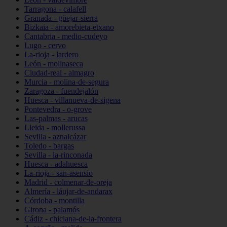
Tarragona - calafell
Granada - güejar-sierra
Bizkaia - amorebieta-etxano
Cantabria - medio-cudeyo
Lugo - cervo
La-rioja - lardero
León - molinaseca
Ciudad-real - almagro
Murcia - molina-de-segura
Zaragoza - fuendejalón
Huesca - villanueva-de-sigena
Pontevedra - o-grove
Las-palmas - arucas
Lleida - mollerussa
Sevilla - aznalcázar
Toledo - bargas
Sevilla - la-rinconada
Huesca - adahuesca
La-rioja - san-asensio
Madrid - colmenar-de-oreja
Almería - láujar-de-andarax
Córdoba - montilla
Girona - palamós
Cádiz - chiclana-de-la-frontera