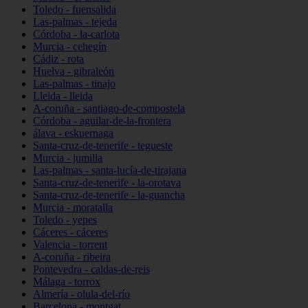
Toledo - fuensalida
Las-palmas - tejeda
Córdoba - la-carlota
Murcia - cehegín
Cádiz - rota
Huelva - gibraleón
Las-palmas - tinajo
Lleida - lleida
A-coruña - santiago-de-compostela
Córdoba - aguilar-de-la-frontera
álava - eskuernaga
Santa-cruz-de-tenerife - tegueste
Murcia - jumilla
Las-palmas - santa-lucía-de-tirajana
Santa-cruz-de-tenerife - la-orotava
Santa-cruz-de-tenerife - la-guancha
Murcia - moratalla
Toledo - yepes
Cáceres - cáceres
Valencia - torrent
A-coruña - ribeira
Pontevedra - caldas-de-reis
Málaga - torrox
Almería - olula-del-río
Barcelona - montgat