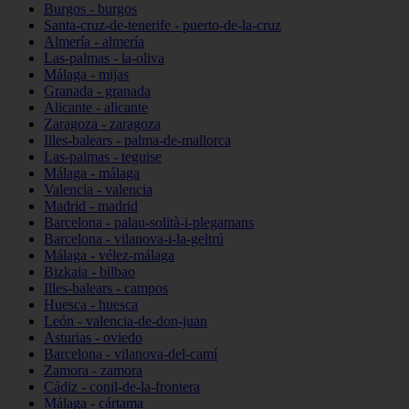
Burgos - burgos
Santa-cruz-de-tenerife - puerto-de-la-cruz
Almería - almería
Las-palmas - la-oliva
Málaga - mijas
Granada - granada
Alicante - alicante
Zaragoza - zaragoza
Illes-balears - palma-de-mallorca
Las-palmas - teguise
Málaga - málaga
Valencia - valencia
Madrid - madrid
Barcelona - palau-solità-i-plegamans
Barcelona - vilanova-i-la-geltrú
Málaga - vélez-málaga
Bizkaia - bilbao
Illes-balears - campos
Huesca - huesca
León - valencia-de-don-juan
Asturias - oviedo
Barcelona - vilanova-del-camí
Zamora - zamora
Cádiz - conil-de-la-frontera
Málaga - cártama