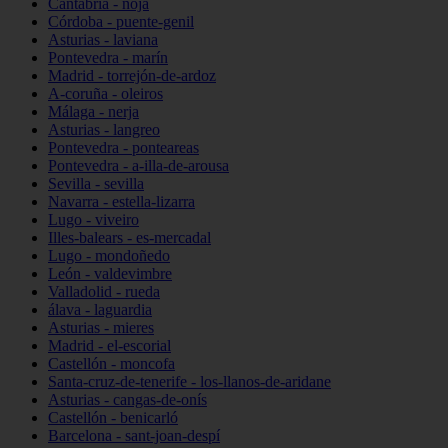
Cantabria - noja
Córdoba - puente-genil
Asturias - laviana
Pontevedra - marín
Madrid - torrejón-de-ardoz
A-coruña - oleiros
Málaga - nerja
Asturias - langreo
Pontevedra - ponteareas
Pontevedra - a-illa-de-arousa
Sevilla - sevilla
Navarra - estella-lizarra
Lugo - viveiro
Illes-balears - es-mercadal
Lugo - mondoñedo
León - valdevimbre
Valladolid - rueda
álava - laguardia
Asturias - mieres
Madrid - el-escorial
Castellón - moncofa
Santa-cruz-de-tenerife - los-llanos-de-aridane
Asturias - cangas-de-onís
Castellón - benicarló
Barcelona - sant-joan-despí