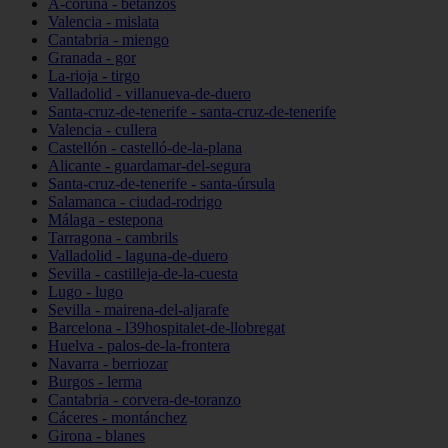
A-coruña - betanzos
Valencia - mislata
Cantabria - miengo
Granada - gor
La-rioja - tirgo
Valladolid - villanueva-de-duero
Santa-cruz-de-tenerife - santa-cruz-de-tenerife
Valencia - cullera
Castellón - castelló-de-la-plana
Alicante - guardamar-del-segura
Santa-cruz-de-tenerife - santa-úrsula
Salamanca - ciudad-rodrigo
Málaga - estepona
Tarragona - cambrils
Valladolid - laguna-de-duero
Sevilla - castilleja-de-la-cuesta
Lugo - lugo
Sevilla - mairena-del-aljarafe
Barcelona - l39hospitalet-de-llobregat
Huelva - palos-de-la-frontera
Navarra - berriozar
Burgos - lerma
Cantabria - corvera-de-toranzo
Cáceres - montánchez
Girona - blanes