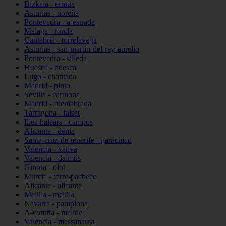
Bizkaia - ermua
Asturias - noreña
Pontevedra - a-estrada
Málaga - ronda
Cantabria - torrelavega
Asturias - san-martín-del-rey-aurelio
Pontevedra - silleda
Huesca - huesca
Lugo - chantada
Madrid - pinto
Sevilla - carmona
Madrid - fuenlabrada
Tarragona - falset
Illes-balears - campos
Alicante - dénia
Santa-cruz-de-tenerife - garachico
Valencia - xàtiva
Valencia - daimús
Girona - olot
Murcia - torre-pacheco
Alicante - alicante
Melilla - melilla
Navarra - pamplona
A-coruña - melide
Valencia - massanassa