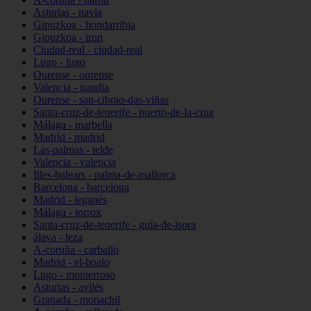
Asturias - navia
Gipuzkoa - hondarribia
Gipuzkoa - irun
Ciudad-real - ciudad-real
Lugo - lugo
Ourense - ourense
Valencia - gandia
Ourense - san-cibrao-das-viñas
Santa-cruz-de-tenerife - puerto-de-la-cruz
Málaga - marbella
Madrid - madrid
Las-palmas - telde
Valencia - valencia
Illes-balears - palma-de-mallorca
Barcelona - barcelona
Madrid - leganés
Málaga - torrox
Santa-cruz-de-tenerife - guía-de-isora
álava - leza
A-coruña - carballo
Madrid - el-boalo
Lugo - monterroso
Asturias - avilés
Granada - monachil