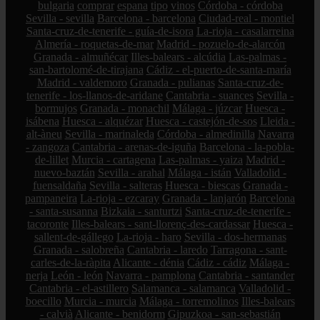
bulgaria
comprar
espana
tipo
vinos
Córdoba - córdoba
Sevilla - sevilla
Barcelona - barcelona
Ciudad-real - montiel
Santa-cruz-de-tenerife - guía-de-isora
La-rioja - casalarreina
Almería - roquetas-de-mar
Madrid - pozuelo-de-alarcón
Granada - almuñécar
Illes-balears - alcúdia
Las-palmas -
san-bartolomé-de-tirajana
Cádiz - el-puerto-de-santa-maría
Madrid - valdemoro
Granada - pulianas
Santa-cruz-de-
tenerife - los-llanos-de-aridane
Cantabria - suances
Sevilla -
bormujos
Granada - monachil
Málaga - júzcar
Huesca -
isábena
Huesca - alquézar
Huesca - castejón-de-sos
Lleida -
alt-àneu
Sevilla - marinaleda
Córdoba - almedinilla
Navarra
- zangoza
Cantabria - arenas-de-iguña
Barcelona - la-pobla-
de-lillet
Murcia - cartagena
Las-palmas - yaiza
Madrid -
nuevo-baztán
Sevilla - arahal
Málaga - istán
Valladolid -
fuensaldaña
Sevilla - salteras
Huesca - biescas
Granada -
pampaneira
La-rioja - ezcaray
Granada - lanjarón
Barcelona
- santa-susanna
Bizkaia - santurtzi
Santa-cruz-de-tenerife -
tacoronte
Illes-balears - sant-llorenç-des-cardassar
Huesca -
sallent-de-gállego
La-rioja - haro
Sevilla - dos-hermanas
Granada - salobreña
Cantabria - laredo
Tarragona - sant-
carles-de-la-ràpita
Alicante - dénia
Cádiz - cádiz
Málaga -
nerja
León - león
Navarra - pamplona
Cantabria - santander
Cantabria - el-astillero
Salamanca - salamanca
Valladolid -
boecillo
Murcia - murcia
Málaga - torremolinos
Illes-balears
- calvià
Alicante - benidorm
Gipuzkoa - san-sebastián