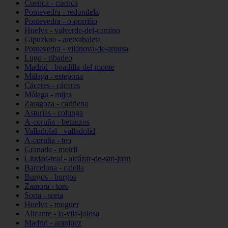
Cuenca - cuenca
Pontevedra - redondela
Pontevedra - o-porriño
Huelva - valverde-del-camino
Gipuzkoa - aretxabaleta
Pontevedra - vilanova-de-arousa
Lugo - ribadeo
Madrid - boadilla-del-monte
Málaga - estepona
Cáceres - cáceres
Málaga - mijas
Zaragoza - cariñena
Asturias - colunga
A-coruña - betanzos
Valladolid - valladolid
A-coruña - teo
Granada - motril
Ciudad-real - alcázar-de-san-juan
Barcelona - calella
Burgos - burgos
Zamora - toro
Soria - soria
Huelva - moguer
Alicante - la-vila-joiosa
Madrid - aranjuez