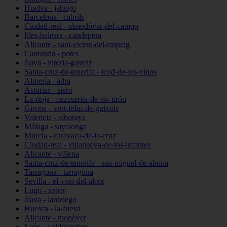
Huelva - jabugo
Barcelona - cabrils
Ciudad-real - almodóvar-del-campo
Illes-balears - capdepera
Alicante - sant-vicent-del-raspeig
Cantabria - potes
álava - vitoria-gasteiz
Santa-cruz-de-tenerife - icod-de-los-vinos
Almería - adra
Asturias - siero
La-rioja - cuzcurrita-de-río-tirón
Girona - sant-feliu-de-guíxols
Valencia - alboraya
Málaga - sayalonga
Murcia - caravaca-de-la-cruz
Ciudad-real - villanueva-de-los-infantes
Alicante - villena
Santa-cruz-de-tenerife - san-miguel-de-abona
Tarragona - tarragona
Sevilla - el-viso-del-alcor
Lugo - sober
álava - lantziego
Huesca - la-fueva
Alicante - monòver
León - valdevimbre