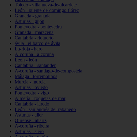
Toledo - villanueva-de-alcardete
León - puente-de-domingo-flórez
Granada - granada
Asturias - gijón
Pontevedra - pontevedra
Granada - maracena
Cantabria - riotuerto
ávila - el-barco-de-ávila
La-rioja - haro
A-coruña - a-coruña
León - león
Cantabria - santander
A-coruña - santiago-de-compostela
Málaga - torremolinos
Murcia - murcia
Asturias - oviedo
Pontevedra - vigo
Almería - roquetas-de-mar
Cantabria - laredo
León - san-andrés-del-rabanedo
Asturias - aller
Ourense - allariz
A-coruña - ribeira
Asturias - siero
A-coruña - narón