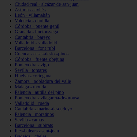
Ciudad-real - alcázar-de-san-juan
Asturias - avilés
León - villamañán
Valencia - chulilla
Córdoba - puente-genil
Granada - huétor-vega
Cantabria - bareyo
Valladolid - valladolid
Barcelona - font-rubí
Cuenca - casas-de-los-pinos
Córdoba - fuente-obejuna
Pontevedra - vigo
Sevilla - tomares
Huelva - cortegana
Zamora - pobladura-del-valle
Málaga - monda
Palencia - autilla-del-pino
Pontevedra - vilagarcía-de-arousa
Valladolid - rueda
Cantabria - marina-de-cudeyo
Palencia - moratinos
Sevilla - camas
Barcelona - subirats
Illes-balears - sant-joan
Badajoz - cheles