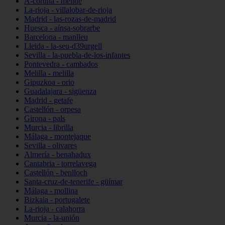
A-coruña - melide
La-rioja - villalobar-de-rioja
Madrid - las-rozas-de-madrid
Huesca - aínsa-sobrarbe
Barcelona - manlleu
Lleida - la-seu-d39urgell
Sevilla - la-puebla-de-los-infantes
Pontevedra - cambados
Melilla - melilla
Gipuzkoa - orio
Guadalajara - sigüenza
Madrid - getafe
Castellón - orpesa
Girona - pals
Murcia - librilla
Málaga - montejaque
Sevilla - olivares
Almería - benahadux
Cantabria - torrelavega
Castellón - benlloch
Santa-cruz-de-tenerife - güímar
Málaga - mollina
Bizkaia - portugalete
La-rioja - calahorra
Murcia - la-unión