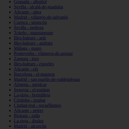
Granada - albuñol
Sevilla - alcalá-de-guadaíra
Alicante - altea
Madrid - villarejo-de-salvanés
Cuenca - tarancón
Sevilla - pedrera
Toledo - manzaneque
Illes-balears - artà
Illes-balears - andratx
Málaga - guaro
Pontevedra - vilanova-de-arousa
Zamora - toro
Illes-balears - esporles
Alicante - elx
Barcelona - el-masnou
Madrid - san-martín-de-valdeiglesias
Almería - mojácar
Segovia - el-espinar
La-rioja - hormilleja
Córdoba - iznájar
Ciudad-real - socuéllamos
Alicante - petrer
Bizkaia - zalla
La-rioja - ábalos
Madrid - alcorcón