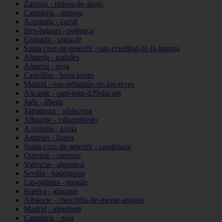
Zamora - peleas-de-abajo
Cantabria - reinosa
A-coruña - carral
Illes-balears - pollença
Granada - santa-fe
Santa-cruz-de-tenerife - san-cristóbal-de-la-laguna
Almería - padules
Almería - rioja
Castellón - benicàssim
Madrid - san-sebastián-de-los-reyes
Alicante - sant-joan-d39alacant
Jaén - úbeda
Tarragona - ulldecona
Albacete - villarrobledo
A-coruña - arzúa
Asturias - llanes
Santa-cruz-de-tenerife - candelaria
Ourense - ourense
Valencia - algemesí
Sevilla - badolatosa
Las-palmas - mogán
Huelva - almonte
Albacete - chinchilla-de-monte-aragón
Madrid - alpedrete
Cantabria - noja