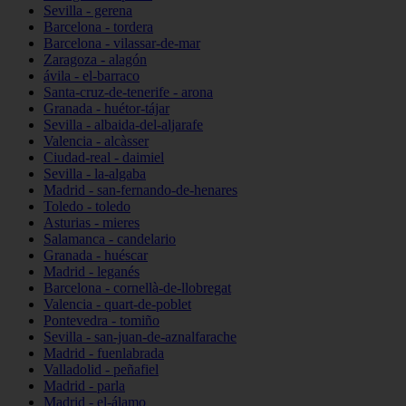
Sevilla - gerena
Barcelona - tordera
Barcelona - vilassar-de-mar
Zaragoza - alagón
ávila - el-barraco
Santa-cruz-de-tenerife - arona
Granada - huétor-tájar
Sevilla - albaida-del-aljarafe
Valencia - alcàsser
Ciudad-real - daimiel
Sevilla - la-algaba
Madrid - san-fernando-de-henares
Toledo - toledo
Asturias - mieres
Salamanca - candelario
Granada - huéscar
Madrid - leganés
Barcelona - cornellà-de-llobregat
Valencia - quart-de-poblet
Pontevedra - tomiño
Sevilla - san-juan-de-aznalfarache
Madrid - fuenlabrada
Valladolid - peñafiel
Madrid - parla
Madrid - el-álamo