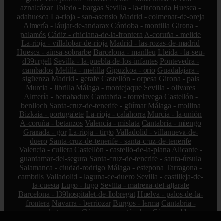
aznalcázar
Toledo - bargas
Sevilla - la-rinconada
Huesca -
adahuesca
La-rioja - san-asensio
Madrid - colmenar-de-oreja
Almería - láujar-de-andarax
Córdoba - montilla
Girona -
palamós
Cádiz - chiclana-de-la-frontera
A-coruña - melide
La-rioja - villalobar-de-rioja
Madrid - las-rozas-de-madrid
Huesca - aínsa-sobrarbe
Barcelona - manlleu
Lleida - la-seu-
d39urgell
Sevilla - la-puebla-de-los-infantes
Pontevedra -
cambados
Melilla - melilla
Gipuzkoa - orio
Guadalajara -
sigüenza
Madrid - getafe
Castellón - orpesa
Girona - pals
Murcia - librilla
Málaga - montejaque
Sevilla - olivares
Almería - benahadux
Cantabria - torrelavega
Castellón -
benlloch
Santa-cruz-de-tenerife - güímar
Málaga - mollina
Bizkaia - portugalete
La-rioja - calahorra
Murcia - la-unión
A-coruña - betanzos
Valencia - mislata
Cantabria - miengo
Granada - gor
La-rioja - tirgo
Valladolid - villanueva-de-
duero
Santa-cruz-de-tenerife - santa-cruz-de-tenerife
Valencia - cullera
Castellón - castelló-de-la-plana
Alicante -
guardamar-del-segura
Santa-cruz-de-tenerife - santa-úrsula
Salamanca - ciudad-rodrigo
Málaga - estepona
Tarragona -
cambrils
Valladolid - laguna-de-duero
Sevilla - castilleja-de-
la-cuesta
Lugo - lugo
Sevilla - mairena-del-aljarafe
Barcelona - l39hospitalet-de-llobregat
Huelva - palos-de-la-
frontera
Navarra - berriozar
Burgos - lerma
Cantabria -
corvera-de-toranzo
Cáceres - montánchez
Girona - blanes
Granada - albuñol
Sevilla - alcalá-de-guadaíra
Alicante -