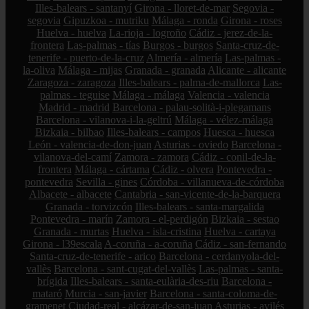
Illes-balears - santanyí
Girona - lloret-de-mar
Segovia -
segovia
Gipuzkoa - mutriku
Málaga - ronda
Girona - roses
Huelva - huelva
La-rioja - logroño
Cádiz - jerez-de-la-
frontera
Las-palmas - tías
Burgos - burgos
Santa-cruz-de-
tenerife - puerto-de-la-cruz
Almería - almería
Las-palmas -
la-oliva
Málaga - mijas
Granada - granada
Alicante - alicante
Zaragoza - zaragoza
Illes-balears - palma-de-mallorca
Las-
palmas - teguise
Málaga - málaga
Valencia - valencia
Madrid - madrid
Barcelona - palau-solità-i-plegamans
Barcelona - vilanova-i-la-geltrú
Málaga - vélez-málaga
Bizkaia - bilbao
Illes-balears - campos
Huesca - huesca
León - valencia-de-don-juan
Asturias - oviedo
Barcelona -
vilanova-del-camí
Zamora - zamora
Cádiz - conil-de-la-
frontera
Málaga - cártama
Cádiz - olvera
Pontevedra -
pontevedra
Sevilla - gines
Córdoba - villanueva-de-córdoba
Albacete - albacete
Cantabria - san-vicente-de-la-barquera
Granada - torvizcón
Illes-balears - santa-margalida
Pontevedra - marín
Zamora - el-perdigón
Bizkaia - sestao
Granada - murtas
Huelva - isla-cristina
Huelva - cartaya
Girona - l39escala
A-coruña - a-coruña
Cádiz - san-fernando
Santa-cruz-de-tenerife - arico
Barcelona - cerdanyola-del-
vallès
Barcelona - sant-cugat-del-vallès
Las-palmas - santa-
brígida
Illes-balears - santa-eulària-des-riu
Barcelona -
mataró
Murcia - san-javier
Barcelona - santa-coloma-de-
gramenet
Ciudad-real - alcázar-de-san-juan
Asturias - avilés