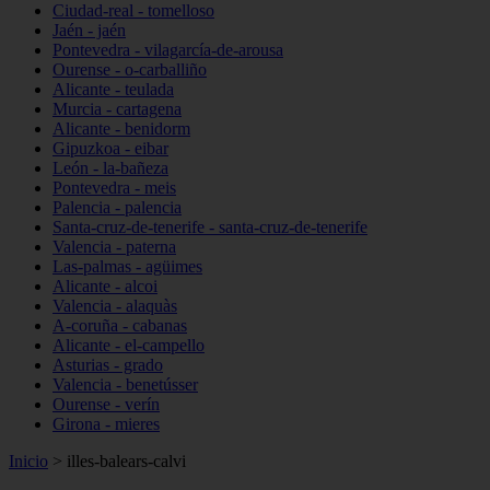
Ciudad-real - tomelloso
Jaén - jaén
Pontevedra - vilagarcía-de-arousa
Ourense - o-carballiño
Alicante - teulada
Murcia - cartagena
Alicante - benidorm
Gipuzkoa - eibar
León - la-bañeza
Pontevedra - meis
Palencia - palencia
Santa-cruz-de-tenerife - santa-cruz-de-tenerife
Valencia - paterna
Las-palmas - agüimes
Alicante - alcoi
Valencia - alaquàs
A-coruña - cabanas
Alicante - el-campello
Asturias - grado
Valencia - benetússer
Ourense - verín
Girona - mieres
Inicio
>
illes-balears-calvi