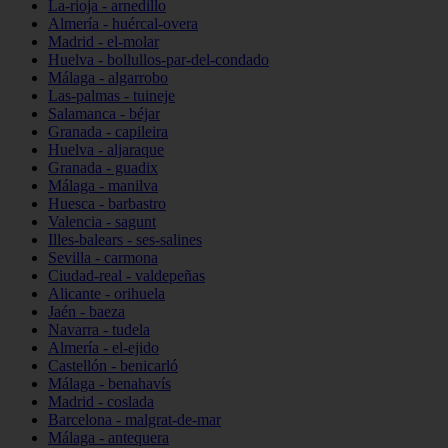
La-rioja - arnedillo
Almería - huércal-overa
Madrid - el-molar
Huelva - bollullos-par-del-condado
Málaga - algarrobo
Las-palmas - tuineje
Salamanca - béjar
Granada - capileira
Huelva - aljaraque
Granada - guadix
Málaga - manilva
Huesca - barbastro
Valencia - sagunt
Illes-balears - ses-salines
Sevilla - carmona
Ciudad-real - valdepeñas
Alicante - orihuela
Jaén - baeza
Navarra - tudela
Almería - el-ejido
Castellón - benicarló
Málaga - benahavís
Madrid - coslada
Barcelona - malgrat-de-mar
Málaga - antequera