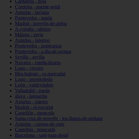
Cantabria - noja
Córdoba - puente-genil
Asturias - laviana
Pontevedra - marín
Madrid - torrejón-de-ardoz
A-coruña - oleiros
Málaga - nerja
Asturias - langreo
Pontevedra - ponteareas
Pontevedra - a-illa-de-arousa
Sevilla - sevilla
Navarra - estella-lizarra
Lugo - viveiro
Illes-balears - es-mercadal
Lugo - mondoñedo
León - valdevimbre
Valladolid - rueda
álava - laguardia
Asturias - mieres
Madrid - el-escorial
Castellón - moncofa
Santa-cruz-de-tenerife - los-llanos-de-aridane
Asturias - cangas-de-onís
Castellón - benicarló
Barcelona - sant-joan-despí