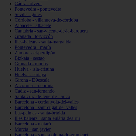
Cádiz - olvera
Pontevedra - pontevedra
Sevilla - gines
Córdoba - villanueva-de-córdoba
Albacete - albacete
Cantabria - san-vicente-de-la-barquera
Granada - torvizcón
Illes-balears - santa-margalida
Pontevedra - marín
Zamora - el-perdigón
Bizkaia - sestao
Granada - murtas
Huelva - isla-cristina
Huelva - cartaya
Girona - l39escala
A-coruña - a-coruña
Cádiz - san-fernando
Santa-cruz-de-tenerife - arico
Barcelona - cerdanyola-del-vallès
Barcelona - sant-cugat-del-vallès
Las-palmas - santa-brígida
Illes-balears - santa-eulària-des-riu
Barcelona - mataró
Murcia - san-javier
Barcelona - santa-coloma-de-gramenet