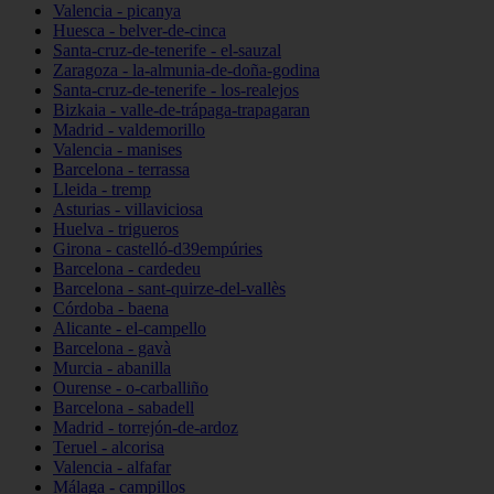
Valencia - picanya
Huesca - belver-de-cinca
Santa-cruz-de-tenerife - el-sauzal
Zaragoza - la-almunia-de-doña-godina
Santa-cruz-de-tenerife - los-realejos
Bizkaia - valle-de-trápaga-trapagaran
Madrid - valdemorillo
Valencia - manises
Barcelona - terrassa
Lleida - tremp
Asturias - villaviciosa
Huelva - trigueros
Girona - castelló-d39empúries
Barcelona - cardedeu
Barcelona - sant-quirze-del-vallès
Córdoba - baena
Alicante - el-campello
Barcelona - gavà
Murcia - abanilla
Ourense - o-carballiño
Barcelona - sabadell
Madrid - torrejón-de-ardoz
Teruel - alcorisa
Valencia - alfafar
Málaga - campillos