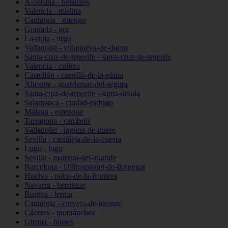
A-coruña - betanzos
Valencia - mislata
Cantabria - miengo
Granada - gor
La-rioja - tirgo
Valladolid - villanueva-de-duero
Santa-cruz-de-tenerife - santa-cruz-de-tenerife
Valencia - cullera
Castellón - castelló-de-la-plana
Alicante - guardamar-del-segura
Santa-cruz-de-tenerife - santa-úrsula
Salamanca - ciudad-rodrigo
Málaga - estepona
Tarragona - cambrils
Valladolid - laguna-de-duero
Sevilla - castilleja-de-la-cuesta
Lugo - lugo
Sevilla - mairena-del-aljarafe
Barcelona - l39hospitalet-de-llobregat
Huelva - palos-de-la-frontera
Navarra - berriozar
Burgos - lerma
Cantabria - corvera-de-toranzo
Cáceres - montánchez
Girona - blanes