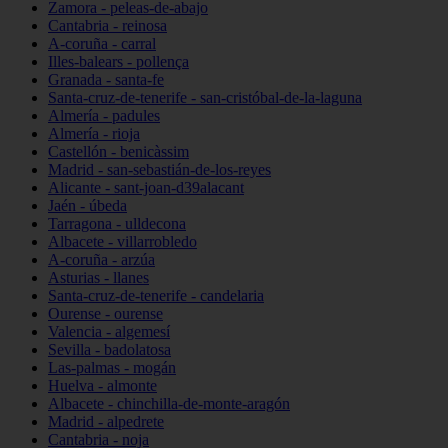
Zamora - peleas-de-abajo
Cantabria - reinosa
A-coruña - carral
Illes-balears - pollença
Granada - santa-fe
Santa-cruz-de-tenerife - san-cristóbal-de-la-laguna
Almería - padules
Almería - rioja
Castellón - benicàssim
Madrid - san-sebastián-de-los-reyes
Alicante - sant-joan-d39alacant
Jaén - úbeda
Tarragona - ulldecona
Albacete - villarrobledo
A-coruña - arzúa
Asturias - llanes
Santa-cruz-de-tenerife - candelaria
Ourense - ourense
Valencia - algemesí
Sevilla - badolatosa
Las-palmas - mogán
Huelva - almonte
Albacete - chinchilla-de-monte-aragón
Madrid - alpedrete
Cantabria - noja