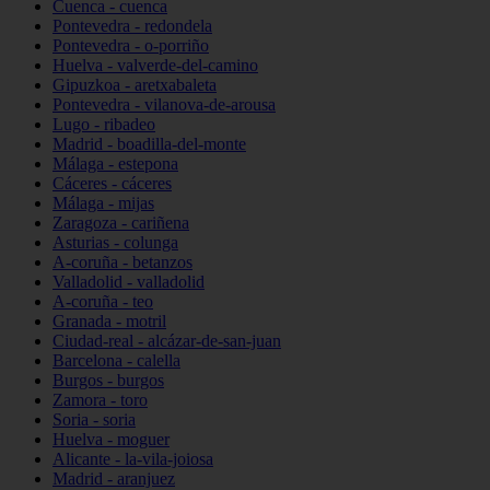
Cuenca - cuenca
Pontevedra - redondela
Pontevedra - o-porriño
Huelva - valverde-del-camino
Gipuzkoa - aretxabaleta
Pontevedra - vilanova-de-arousa
Lugo - ribadeo
Madrid - boadilla-del-monte
Málaga - estepona
Cáceres - cáceres
Málaga - mijas
Zaragoza - cariñena
Asturias - colunga
A-coruña - betanzos
Valladolid - valladolid
A-coruña - teo
Granada - motril
Ciudad-real - alcázar-de-san-juan
Barcelona - calella
Burgos - burgos
Zamora - toro
Soria - soria
Huelva - moguer
Alicante - la-vila-joiosa
Madrid - aranjuez