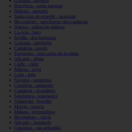
Granada - lanjarón
Barcelona - santa-susanna
Bizkaia - santurtzi
Santa-cruz-de-tenerife - tacoronte
Illes-balears - sant-llorenç-des-cardassar
Huesca - sallent-de-gállego
La-rioja - haro
Sevilla - dos-hermanas
Granada - salobreña
Cantabria - laredo
Tarragona - sant-carles-de-la-ràpita
Alicante - dénia
Cádiz - cádiz
Málaga - nerja
León - león
Navarra - pamplona
Cantabria - santander
Cantabria - el-astillero
Salamanca - salamanca
Valladolid - boecillo
Murcia - murcia
Málaga - torremolinos
Illes-balears - calvià
Alicante - benidorm
Gipuzkoa - san-sebastián