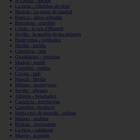
A-coruña - melide
La-rioja - villalobar-de-rioja
Madrid - las-rozas-de-madrid
Huesca - aínsa-sobrarbe
Barcelona - manlleu
Lleida - la-seu-d39urgell
Sevilla - la-puebla-de-los-infantes
Pontevedra - cambados
Melilla - melilla
Gipuzkoa - orio
Guadalajara - sigüenza
Madrid - getafe
Castellón - orpesa
Girona - pals
Murcia - librilla
Málaga - montejaque
Sevilla - olivares
Almería - benahadux
Cantabria - torrelavega
Castellón - benlloch
Santa-cruz-de-tenerife - güímar
Málaga - mollina
Bizkaia - portugalete
La-rioja - calahorra
Murcia - la-unión