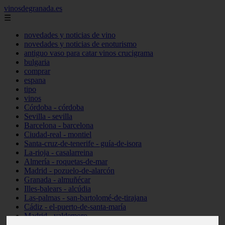
vinosdegranada.es
☰
novedades y noticias de vino
novedades y noticias de enoturismo
antiguo vaso para catar vinos crucigrama
bulgaria
comprar
espana
tipo
vinos
Córdoba - córdoba
Sevilla - sevilla
Barcelona - barcelona
Ciudad-real - montiel
Santa-cruz-de-tenerife - guía-de-isora
La-rioja - casalarreina
Almería - roquetas-de-mar
Madrid - pozuelo-de-alarcón
Granada - almuñécar
Illes-balears - alcúdia
Las-palmas - san-bartolomé-de-tirajana
Cádiz - el-puerto-de-santa-maría
Madrid - valdemoro
Granada - pulianas