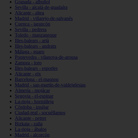
Granada - albuñol
Sevilla - alcalá-de-guadaíra
Alicante - altea
Madrid - villarejo-de-salvanés
Cuenca - tarancón
Sevilla - pedrera
Toledo - manzaneque
Illes-balears - artà
Illes-balears - andratx
Málaga - guaro
Pontevedra - vilanova-de-arousa
Zamora - toro
Illes-balears - esporles
Alicante - elx
Barcelona - el-masnou
Madrid - san-martín-de-valdeiglesias
Almería - mojácar
Segovia - el-espinar
La-rioja - hormilleja
Córdoba - iznájar
Ciudad-real - socuéllamos
Alicante - petrer
Bizkaia - zalla
La-rioja - ábalos
Madrid - alcorcón