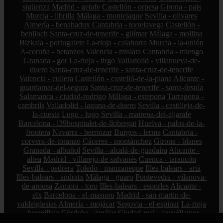
sigüenza
Madrid - getafe
Castellón - orpesa
Girona - pals
Murcia - librilla
Málaga - montejaque
Sevilla - olivares
Almería - benahadux
Cantabria - torrelavega
Castellón -
benlloch
Santa-cruz-de-tenerife - güímar
Málaga - mollina
Bizkaia - portugalete
La-rioja - calahorra
Murcia - la-unión
A-coruña - betanzos
Valencia - mislata
Cantabria - miengo
Granada - gor
La-rioja - tirgo
Valladolid - villanueva-de-
duero
Santa-cruz-de-tenerife - santa-cruz-de-tenerife
Valencia - cullera
Castellón - castelló-de-la-plana
Alicante -
guardamar-del-segura
Santa-cruz-de-tenerife - santa-úrsula
Salamanca - ciudad-rodrigo
Málaga - estepona
Tarragona -
cambrils
Valladolid - laguna-de-duero
Sevilla - castilleja-de-
la-cuesta
Lugo - lugo
Sevilla - mairena-del-aljarafe
Barcelona - l39hospitalet-de-llobregat
Huelva - palos-de-la-
frontera
Navarra - berriozar
Burgos - lerma
Cantabria -
corvera-de-toranzo
Cáceres - montánchez
Girona - blanes
Granada - albuñol
Sevilla - alcalá-de-guadaíra
Alicante -
altea
Madrid - villarejo-de-salvanés
Cuenca - tarancón
Sevilla - pedrera
Toledo - manzaneque
Illes-balears - artà
Illes-balears - andratx
Málaga - guaro
Pontevedra - vilanova-
de-arousa
Zamora - toro
Illes-balears - esporles
Alicante -
elx
Barcelona - el-masnou
Madrid - san-martín-de-
valdeiglesias
Almería - mojácar
Segovia - el-espinar
La-rioja
- hormilleja
Córdoba - iznájar
Ciudad-real - socuéllamos
Alicante - petrer
Bizkaia - zalla
La-rioja - ábalos
Madrid -