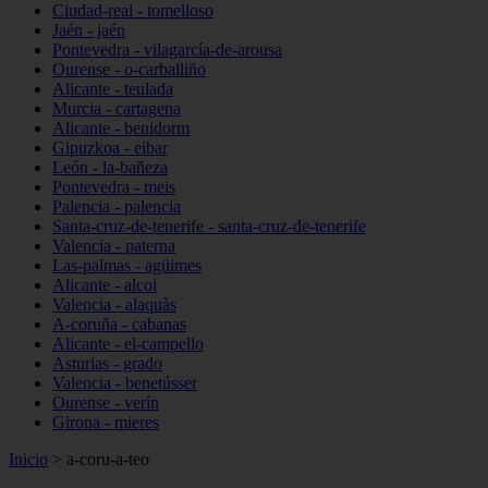
Ciudad-real - tomelloso
Jaén - jaén
Pontevedra - vilagarcía-de-arousa
Ourense - o-carballiño
Alicante - teulada
Murcia - cartagena
Alicante - benidorm
Gipuzkoa - eibar
León - la-bañeza
Pontevedra - meis
Palencia - palencia
Santa-cruz-de-tenerife - santa-cruz-de-tenerife
Valencia - paterna
Las-palmas - agüimes
Alicante - alcoi
Valencia - alaquàs
A-coruña - cabanas
Alicante - el-campello
Asturias - grado
Valencia - benetússer
Ourense - verín
Girona - mieres
Inicio
>
a-coru-a-teo