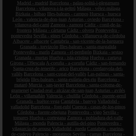
Madrid - madrid
Barcelona - palau-solità-i-plegamans
Barcelona - vilanova-i-la-geltrú
Málaga - vélez-málaga
Bizkaia - bilbao
Illes-balears - campos
Huesca - huesca
León - valencia-de-don-juan
Asturias - oviedo
Barcelona -
vilanova-del-camí
Zamora - zamora
Cádiz - conil-de-la-
frontera
Málaga - cártama
Cádiz - olvera
Pontevedra -
pontevedra
Sevilla - gines
Córdoba - villanueva-de-córdoba
Albacete - albacete
Cantabria - san-vicente-de-la-barquera
Granada - torvizcón
Illes-balears - santa-margalida
Pontevedra - marín
Zamora - el-perdigón
Bizkaia - sestao
Granada - murtas
Huelva - isla-cristina
Huelva - cartaya
Girona - l39escala
A-coruña - a-coruña
Cádiz - san-fernando
Santa-cruz-de-tenerife - arico
Barcelona - cerdanyola-del-
vallès
Barcelona - sant-cugat-del-vallès
Las-palmas - santa-
brígida
Illes-balears - santa-eulària-des-riu
Barcelona -
mataró
Murcia - san-javier
Barcelona - santa-coloma-de-
gramenet
Ciudad-real - alcázar-de-san-juan
Asturias - avilés
León - villamañán
Valencia - chulilla
Córdoba - puente-genil
Granada - huétor-vega
Cantabria - bareyo
Valladolid -
valladolid
Barcelona - font-rubí
Cuenca - casas-de-los-pinos
Córdoba - fuente-obejuna
Pontevedra - vigo
Sevilla -
tomares
Huelva - cortegana
Zamora - pobladura-del-valle
Málaga - monda
Palencia - autilla-del-pino
Pontevedra -
vilagarcía-de-arousa
Valladolid - rueda
Cantabria - marina-
de-cudeyo
Palencia - moratinos
Sevilla - camas
Barcelona -