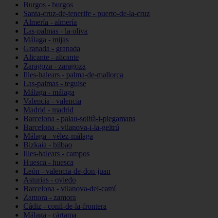
Burgos - burgos
Santa-cruz-de-tenerife - puerto-de-la-cruz
Almería - almería
Las-palmas - la-oliva
Málaga - mijas
Granada - granada
Alicante - alicante
Zaragoza - zaragoza
Illes-balears - palma-de-mallorca
Las-palmas - teguise
Málaga - málaga
Valencia - valencia
Madrid - madrid
Barcelona - palau-solità-i-plegamans
Barcelona - vilanova-i-la-geltrú
Málaga - vélez-málaga
Bizkaia - bilbao
Illes-balears - campos
Huesca - huesca
León - valencia-de-don-juan
Asturias - oviedo
Barcelona - vilanova-del-camí
Zamora - zamora
Cádiz - conil-de-la-frontera
Málaga - cártama