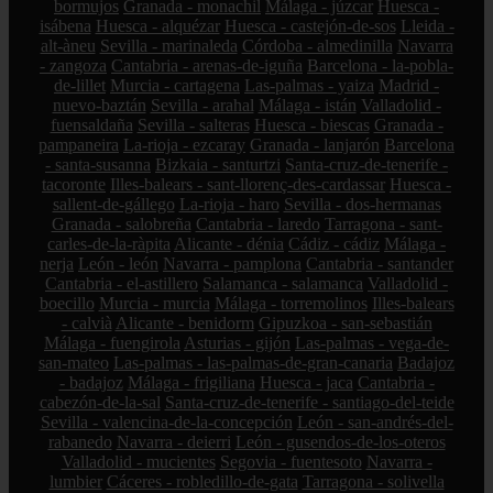
bormujos
Granada - monachil
Málaga - júzcar
Huesca -
isábena
Huesca - alquézar
Huesca - castejón-de-sos
Lleida -
alt-àneu
Sevilla - marinaleda
Córdoba - almedinilla
Navarra
- zangoza
Cantabria - arenas-de-iguña
Barcelona - la-pobla-
de-lillet
Murcia - cartagena
Las-palmas - yaiza
Madrid -
nuevo-baztán
Sevilla - arahal
Málaga - istán
Valladolid -
fuensaldaña
Sevilla - salteras
Huesca - biescas
Granada -
pampaneira
La-rioja - ezcaray
Granada - lanjarón
Barcelona
- santa-susanna
Bizkaia - santurtzi
Santa-cruz-de-tenerife -
tacoronte
Illes-balears - sant-llorenç-des-cardassar
Huesca -
sallent-de-gállego
La-rioja - haro
Sevilla - dos-hermanas
Granada - salobreña
Cantabria - laredo
Tarragona - sant-
carles-de-la-ràpita
Alicante - dénia
Cádiz - cádiz
Málaga -
nerja
León - león
Navarra - pamplona
Cantabria - santander
Cantabria - el-astillero
Salamanca - salamanca
Valladolid -
boecillo
Murcia - murcia
Málaga - torremolinos
Illes-balears
- calvià
Alicante - benidorm
Gipuzkoa - san-sebastián
Málaga - fuengirola
Asturias - gijón
Las-palmas - vega-de-
san-mateo
Las-palmas - las-palmas-de-gran-canaria
Badajoz
- badajoz
Málaga - frigiliana
Huesca - jaca
Cantabria -
cabezón-de-la-sal
Santa-cruz-de-tenerife - santiago-del-teide
Sevilla - valencina-de-la-concepción
León - san-andrés-del-
rabanedo
Navarra - deierri
León - gusendos-de-los-oteros
Valladolid - mucientes
Segovia - fuentesoto
Navarra -
lumbier
Cáceres - robledillo-de-gata
Tarragona - solivella