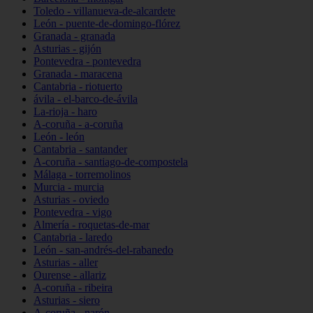
Toledo - villanueva-de-alcardete
León - puente-de-domingo-flórez
Granada - granada
Asturias - gijón
Pontevedra - pontevedra
Granada - maracena
Cantabria - riotuerto
ávila - el-barco-de-ávila
La-rioja - haro
A-coruña - a-coruña
León - león
Cantabria - santander
A-coruña - santiago-de-compostela
Málaga - torremolinos
Murcia - murcia
Asturias - oviedo
Pontevedra - vigo
Almería - roquetas-de-mar
Cantabria - laredo
León - san-andrés-del-rabanedo
Asturias - aller
Ourense - allariz
A-coruña - ribeira
Asturias - siero
A-coruña - narón