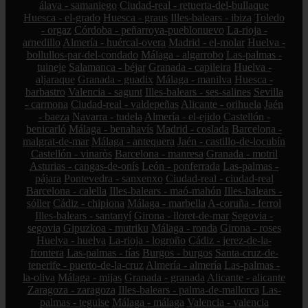
álava - samaniego
Ciudad-real - retuerta-del-bullaque
Huesca - el-grado
Huesca - graus
Illes-balears - ibiza
Toledo
- orgaz
Córdoba - peñarroya-pueblonuevo
La-rioja -
arnedillo
Almería - huércal-overa
Madrid - el-molar
Huelva -
bollullos-par-del-condado
Málaga - algarrobo
Las-palmas -
tuineje
Salamanca - béjar
Granada - capileira
Huelva -
aljaraque
Granada - guadix
Málaga - manilva
Huesca -
barbastro
Valencia - sagunt
Illes-balears - ses-salines
Sevilla
- carmona
Ciudad-real - valdepeñas
Alicante - orihuela
Jaén
- baeza
Navarra - tudela
Almería - el-ejido
Castellón -
benicarló
Málaga - benahavís
Madrid - coslada
Barcelona -
malgrat-de-mar
Málaga - antequera
Jaén - castillo-de-locubín
Castellón - vinaròs
Barcelona - manresa
Granada - motril
Asturias - cangas-de-onís
León - ponferrada
Las-palmas -
pájara
Pontevedra - sanxenxo
Ciudad-real - ciudad-real
Barcelona - calella
Illes-balears - maó-mahón
Illes-balears -
sóller
Cádiz - chipiona
Málaga - marbella
A-coruña - ferrol
Illes-balears - santanyí
Girona - lloret-de-mar
Segovia -
segovia
Gipuzkoa - mutriku
Málaga - ronda
Girona - roses
Huelva - huelva
La-rioja - logroño
Cádiz - jerez-de-la-
frontera
Las-palmas - tías
Burgos - burgos
Santa-cruz-de-
tenerife - puerto-de-la-cruz
Almería - almería
Las-palmas -
la-oliva
Málaga - mijas
Granada - granada
Alicante - alicante
Zaragoza - zaragoza
Illes-balears - palma-de-mallorca
Las-
palmas - teguise
Málaga - málaga
Valencia - valencia