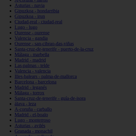
Asturias - navia
Gipuzkoa - hondarribia
Gipuzkoa - irun
Ciudad-real - ciudad-real
Lugo - lugo
Ourense - ourense
Valencia - gandia
Ourense - san-cibrao-das-viñas
Santa-cruz-de-tenerife - puerto-de-la-cruz
Málaga - marbella
Madrid - madrid
Las-palmas - telde
Valencia - valencia
Illes-balears - palma-de-mallorca
Barcelona - barcelona
Madrid - leganés
Málaga - torrox
Santa-cruz-de-tenerife - guía-de-isora
álava - leza
A-coruña - carballo
Madrid - el-boalo
Lugo - monterroso
Asturias - avilés
Granada - monachil