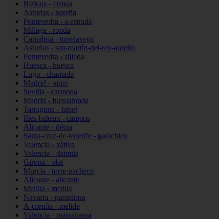
Bizkaia - ermua
Asturias - noreña
Pontevedra - a-estrada
Málaga - ronda
Cantabria - torrelavega
Asturias - san-martín-del-rey-aurelio
Pontevedra - silleda
Huesca - huesca
Lugo - chantada
Madrid - pinto
Sevilla - carmona
Madrid - fuenlabrada
Tarragona - falset
Illes-balears - campos
Alicante - dénia
Santa-cruz-de-tenerife - garachico
Valencia - xàtiva
Valencia - daimús
Girona - olot
Murcia - torre-pacheco
Alicante - alicante
Melilla - melilla
Navarra - pamplona
A-coruña - melide
Valencia - massanassa