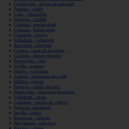
Ciudad-real - alcázar-de-san-juan
Asturias - avilés
León - villamañán
Valencia - chulilla
Córdoba - puente-genil
Granada - huétor-vega
Cantabria - bareyo
Valladolid - valladolid
Barcelona - font-rubí
Cuenca - casas-de-los-pinos
Córdoba - fuente-obejuna
Pontevedra - vigo
Sevilla - tomares
Huelva - cortegana
Zamora - pobladura-del-valle
Málaga - monda
Palencia - autilla-del-pino
Pontevedra - vilagarcía-de-arousa
Valladolid - rueda
Cantabria - marina-de-cudeyo
Palencia - moratinos
Sevilla - camas
Barcelona - subirats
Illes-balears - sant-joan
Badajoz - cheles