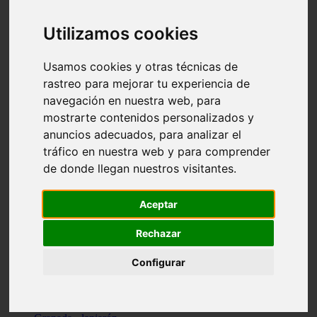
Santa-cruz-de-tenerife - los-llanos-de-aridane
Cantabria - suances
Utilizamos cookies
Sevilla - bormujos
Granada - monachil
Málaga - júzcar
Usamos cookies y otras técnicas de
Huesca - isábena
rastreo para mejorar tu experiencia de
Huesca - alquézar
navegación en nuestra web, para
Huesca - castejón-de-sos
Lleida - alt-àneu
mostrarte contenidos personalizados y
Sevilla - marinaleda
anuncios adecuados, para analizar el
Córdoba - almedinilla
tráfico en nuestra web y para comprender
Navarra - zangoza
Cantabria - arenas-de-iguña
de donde llegan nuestros visitantes.
Barcelona - la-pobla-de-lillet
Murcia - cartagena
Las-palmas - yaiza
Aceptar
Madrid - nuevo-baztán
Sevilla - arahal
Rechazar
Málaga - istán
Valladolid - fuensaldaña
Configurar
Sevilla - salteras
Huesca - biescas
Granada - pampaneira
La-rioja - ezcaray