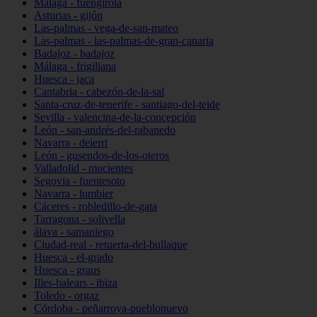
Málaga - fuengirola
Asturias - gijón
Las-palmas - vega-de-san-mateo
Las-palmas - las-palmas-de-gran-canaria
Badajoz - badajoz
Málaga - frigiliana
Huesca - jaca
Cantabria - cabezón-de-la-sal
Santa-cruz-de-tenerife - santiago-del-teide
Sevilla - valencina-de-la-concepción
León - san-andrés-del-rabanedo
Navarra - deierri
León - gusendos-de-los-oteros
Valladolid - mucientes
Segovia - fuentesoto
Navarra - lumbier
Cáceres - robledillo-de-gata
Tarragona - solivella
álava - samaniego
Ciudad-real - retuerta-del-bullaque
Huesca - el-grado
Huesca - graus
Illes-balears - ibiza
Toledo - orgaz
Córdoba - peñarroya-pueblonuevo