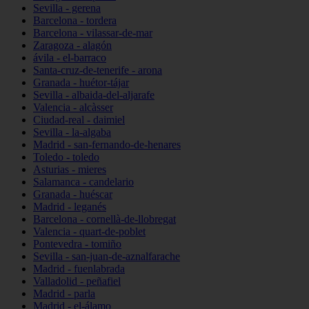
Sevilla - gerena
Barcelona - tordera
Barcelona - vilassar-de-mar
Zaragoza - alagón
ávila - el-barraco
Santa-cruz-de-tenerife - arona
Granada - huétor-tájar
Sevilla - albaida-del-aljarafe
Valencia - alcàsser
Ciudad-real - daimiel
Sevilla - la-algaba
Madrid - san-fernando-de-henares
Toledo - toledo
Asturias - mieres
Salamanca - candelario
Granada - huéscar
Madrid - leganés
Barcelona - cornellà-de-llobregat
Valencia - quart-de-poblet
Pontevedra - tomiño
Sevilla - san-juan-de-aznalfarache
Madrid - fuenlabrada
Valladolid - peñafiel
Madrid - parla
Madrid - el-álamo