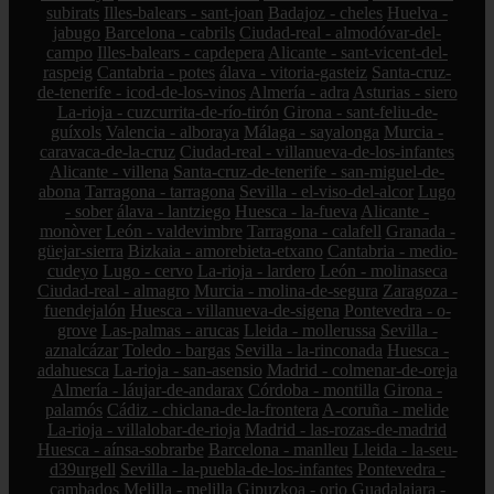
subirats
Illes-balears - sant-joan
Badajoz - cheles
Huelva -
jabugo
Barcelona - cabrils
Ciudad-real - almodóvar-del-
campo
Illes-balears - capdepera
Alicante - sant-vicent-del-
raspeig
Cantabria - potes
álava - vitoria-gasteiz
Santa-cruz-
de-tenerife - icod-de-los-vinos
Almería - adra
Asturias - siero
La-rioja - cuzcurrita-de-río-tirón
Girona - sant-feliu-de-
guíxols
Valencia - alboraya
Málaga - sayalonga
Murcia -
caravaca-de-la-cruz
Ciudad-real - villanueva-de-los-infantes
Alicante - villena
Santa-cruz-de-tenerife - san-miguel-de-
abona
Tarragona - tarragona
Sevilla - el-viso-del-alcor
Lugo
- sober
álava - lantziego
Huesca - la-fueva
Alicante -
monòver
León - valdevimbre
Tarragona - calafell
Granada -
güejar-sierra
Bizkaia - amorebieta-etxano
Cantabria - medio-
cudeyo
Lugo - cervo
La-rioja - lardero
León - molinaseca
Ciudad-real - almagro
Murcia - molina-de-segura
Zaragoza -
fuendejalón
Huesca - villanueva-de-sigena
Pontevedra - o-
grove
Las-palmas - arucas
Lleida - mollerussa
Sevilla -
aznalcázar
Toledo - bargas
Sevilla - la-rinconada
Huesca -
adahuesca
La-rioja - san-asensio
Madrid - colmenar-de-oreja
Almería - láujar-de-andarax
Córdoba - montilla
Girona -
palamós
Cádiz - chiclana-de-la-frontera
A-coruña - melide
La-rioja - villalobar-de-rioja
Madrid - las-rozas-de-madrid
Huesca - aínsa-sobrarbe
Barcelona - manlleu
Lleida - la-seu-
d39urgell
Sevilla - la-puebla-de-los-infantes
Pontevedra -
cambados
Melilla - melilla
Gipuzkoa - orio
Guadalajara -