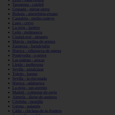
Tarragona - calafell
Granada - güejar-sierra
Bizkaia - amorebieta-etxano
Cantabria - medio-cudeyo
Lugo - cervo
La-rioja - lardero
León - molinaseca
Ciudad-real - almagro
Murcia - molina-de-segura
Zaragoza - fuendejalón
Huesca - villanueva-de-sigena
Pontevedra - o-grove
Las-palmas - arucas
Lleida - mollerussa
Sevilla - aznalcázar
Toledo - bargas
Sevilla - la-rinconada
Huesca - adahuesca
La-rioja - san-asensio
Madrid - colmenar-de-oreja
Almería - láujar-de-andarax
Córdoba - montilla
Girona - palamós
Cádiz - chiclana-de-la-frontera