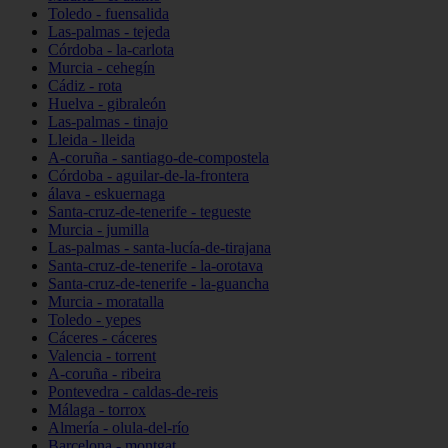
Toledo - fuensalida
Las-palmas - tejeda
Córdoba - la-carlota
Murcia - cehegín
Cádiz - rota
Huelva - gibraleón
Las-palmas - tinajo
Lleida - lleida
A-coruña - santiago-de-compostela
Córdoba - aguilar-de-la-frontera
álava - eskuernaga
Santa-cruz-de-tenerife - tegueste
Murcia - jumilla
Las-palmas - santa-lucía-de-tirajana
Santa-cruz-de-tenerife - la-orotava
Santa-cruz-de-tenerife - la-guancha
Murcia - moratalla
Toledo - yepes
Cáceres - cáceres
Valencia - torrent
A-coruña - ribeira
Pontevedra - caldas-de-reis
Málaga - torrox
Almería - olula-del-río
Barcelona - montgat