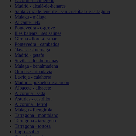
A-coruña - culleredo
Madrid - alcalá-de-henares
Santa-cruz-de-tenerife - san-cristóbal-de-la-laguna
Málaga - málaga
Alicante - elx
Pontevedra - o-grove
Illes-balears - ses-salines
Girona - lloret-de-mar
Pontevedra - cambados
álava - eskuernaga
Madrid - getafe
Sevilla - dos-hermanas
Málaga - benalmádena
Ourense - ribadavia
La-rioja - calahorra
Madrid - pozuelo-de-alarcón
Albacete - albacete
A-coruña - sada
Asturias - castrillón
A-coruña - ferrol
Málaga - fuengirola
Tarragona - montblanc
Tarragona - tarragona
Tarragona - tortosa
Lugo - sober