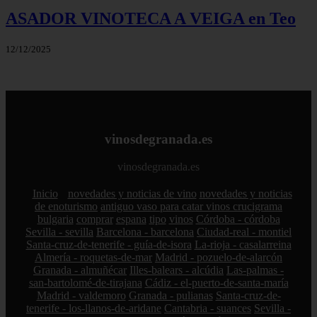
ASADOR VINOTECA A VEIGA en Teo
12/12/2025
vinosdegranada.es
vinosdegranada.es
Inicio
novedades y noticias de vino
novedades y noticias
de enoturismo
antiguo vaso para catar vinos crucigrama
bulgaria
comprar
espana
tipo
vinos
Córdoba - córdoba
Sevilla - sevilla
Barcelona - barcelona
Ciudad-real - montiel
Santa-cruz-de-tenerife - guía-de-isora
La-rioja - casalarreina
Almería - roquetas-de-mar
Madrid - pozuelo-de-alarcón
Granada - almuñécar
Illes-balears - alcúdia
Las-palmas -
san-bartolomé-de-tirajana
Cádiz - el-puerto-de-santa-maría
Madrid - valdemoro
Granada - pulianas
Santa-cruz-de-
tenerife - los-llanos-de-aridane
Cantabria - suances
Sevilla -