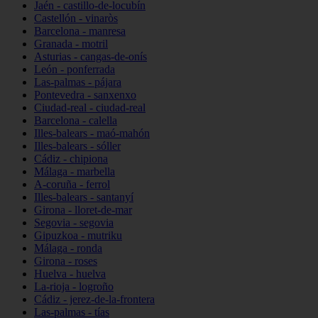
Jaén - castillo-de-locubín
Castellón - vinaròs
Barcelona - manresa
Granada - motril
Asturias - cangas-de-onís
León - ponferrada
Las-palmas - pájara
Pontevedra - sanxenxo
Ciudad-real - ciudad-real
Barcelona - calella
Illes-balears - maó-mahón
Illes-balears - sóller
Cádiz - chipiona
Málaga - marbella
A-coruña - ferrol
Illes-balears - santanyí
Girona - lloret-de-mar
Segovia - segovia
Gipuzkoa - mutriku
Málaga - ronda
Girona - roses
Huelva - huelva
La-rioja - logroño
Cádiz - jerez-de-la-frontera
Las-palmas - tías