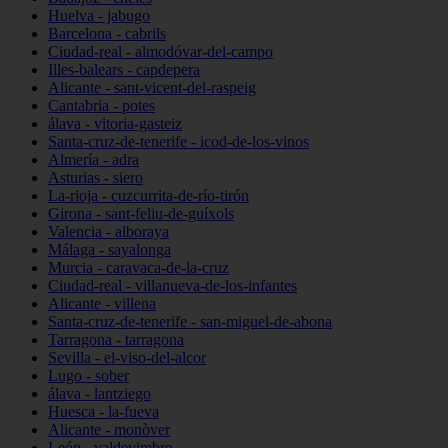
Huelva - jabugo
Barcelona - cabrils
Ciudad-real - almodóvar-del-campo
Illes-balears - capdepera
Alicante - sant-vicent-del-raspeig
Cantabria - potes
álava - vitoria-gasteiz
Santa-cruz-de-tenerife - icod-de-los-vinos
Almería - adra
Asturias - siero
La-rioja - cuzcurrita-de-río-tirón
Girona - sant-feliu-de-guíxols
Valencia - alboraya
Málaga - sayalonga
Murcia - caravaca-de-la-cruz
Ciudad-real - villanueva-de-los-infantes
Alicante - villena
Santa-cruz-de-tenerife - san-miguel-de-abona
Tarragona - tarragona
Sevilla - el-viso-del-alcor
Lugo - sober
álava - lantziego
Huesca - la-fueva
Alicante - monòver
León - valdevimbre