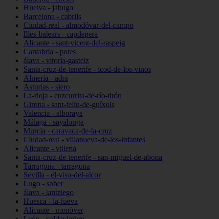
Huelva - jabugo
Barcelona - cabrils
Ciudad-real - almodóvar-del-campo
Illes-balears - capdepera
Alicante - sant-vicent-del-raspeig
Cantabria - potes
álava - vitoria-gasteiz
Santa-cruz-de-tenerife - icod-de-los-vinos
Almería - adra
Asturias - siero
La-rioja - cuzcurrita-de-río-tirón
Girona - sant-feliu-de-guíxols
Valencia - alboraya
Málaga - sayalonga
Murcia - caravaca-de-la-cruz
Ciudad-real - villanueva-de-los-infantes
Alicante - villena
Santa-cruz-de-tenerife - san-miguel-de-abona
Tarragona - tarragona
Sevilla - el-viso-del-alcor
Lugo - sober
álava - lantziego
Huesca - la-fueva
Alicante - monòver
León - valdevimbre