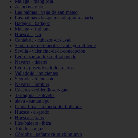
Málaga - fuengirola
Asturias - gijón
Las-palmas - vega-de-san-mateo
Las-palmas - las-palmas-de-gran-canaria
Badajoz - badajoz
Málaga - frigiliana
Huesca - jaca
Cantabria - cabezón-de-la-sal
Santa-cruz-de-tenerife - santiago-del-teide
Sevilla - valencina-de-la-concepción
León - san-andrés-del-rabanedo
Navarra - deierri
León - gusendos-de-los-oteros
Valladolid - mucientes
Segovia - fuentesoto
Navarra - lumbier
Cáceres - robledillo-de-gata
Tarragona - solivella
álava - samaniego
Ciudad-real - retuerta-del-bullaque
Huesca - el-grado
Huesca - graus
Illes-balears - ibiza
Toledo - orgaz
Córdoba - peñarroya-pueblonuevo