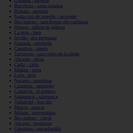
Granada - lanjarón
Barcelona - santa-susanna
Bizkaia - santurtzi
Santa-cruz-de-tenerife - tacoronte
Illes-balears - sant-llorenç-des-cardassar
Huesca - sallent-de-gállego
La-rioja - haro
Sevilla - dos-hermanas
Granada - salobreña
Cantabria - laredo
Tarragona - sant-carles-de-la-ràpita
Alicante - dénia
Cádiz - cádiz
Málaga - nerja
León - león
Navarra - pamplona
Cantabria - santander
Cantabria - el-astillero
Salamanca - salamanca
Valladolid - boecillo
Murcia - murcia
Málaga - torremolinos
Illes-balears - calvià
Alicante - benidorm
Gipuzkoa - san-sebastián