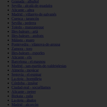
Granada - albuñol
Sevilla - alcalá-de-guadaíra
Alicante - altea
Madrid - villarejo-de-salvanés
Cuenca - tarancón
Sevilla - pedrera
Toledo - manzaneque
Illes-balears - artà
Illes-balears - andratx
Málaga - guaro
Pontevedra - vilanova-de-arousa
Zamora - toro
Illes-balears - esporles
Alicante - elx
Barcelona - el-masnou
Madrid - san-martín-de-valdeiglesias
Almería - mojácar
Segovia - el-espinar
La-rioja - hormilleja
Córdoba - iznájar
Ciudad-real - socuéllamos
Alicante - petrer
Bizkaia - zalla
La-rioja - ábalos
Madrid - alcorcón