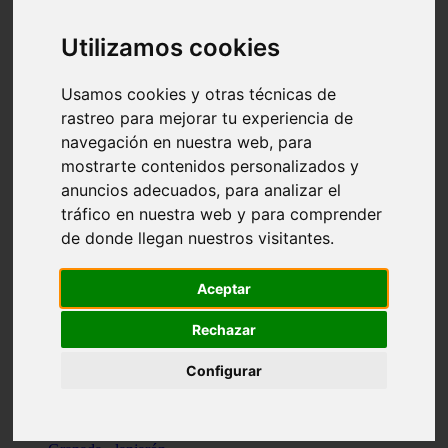
Santa-cruz-de-tenerife - los-llanos-de-aridane
Cantabria - suances
Utilizamos cookies
Sevilla - bormujos
Granada - monachil
Málaga - júzcar
Usamos cookies y otras técnicas de
Huesca - isábena
rastreo para mejorar tu experiencia de
Huesca - alquézar
navegación en nuestra web, para
Huesca - castejón-de-sos
Lleida - alt-àneu
mostrarte contenidos personalizados y
Sevilla - marinaleda
anuncios adecuados, para analizar el
Córdoba - almedinilla
tráfico en nuestra web y para comprender
Navarra - zangoza
Cantabria - arenas-de-iguña
de donde llegan nuestros visitantes.
Barcelona - la-pobla-de-lillet
Murcia - cartagena
Las-palmas - yaiza
Aceptar
Madrid - nuevo-baztán
Sevilla - arahal
Rechazar
Málaga - istán
Valladolid - fuensaldaña
Configurar
Sevilla - salteras
Huesca - biescas
Granada - pampaneira
La-rioja - ezcaray