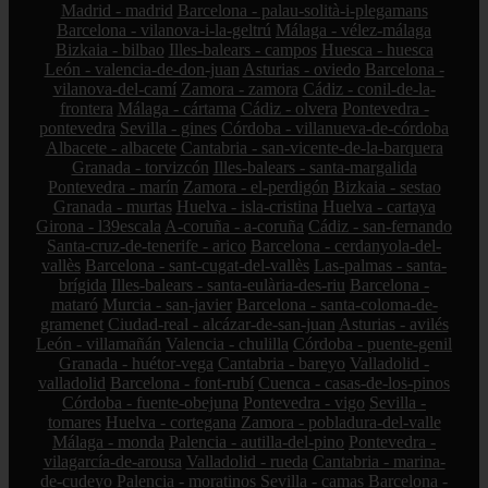
Madrid - madrid
Barcelona - palau-solità-i-plegamans
Barcelona - vilanova-i-la-geltrú
Málaga - vélez-málaga
Bizkaia - bilbao
Illes-balears - campos
Huesca - huesca
León - valencia-de-don-juan
Asturias - oviedo
Barcelona -
vilanova-del-camí
Zamora - zamora
Cádiz - conil-de-la-
frontera
Málaga - cártama
Cádiz - olvera
Pontevedra -
pontevedra
Sevilla - gines
Córdoba - villanueva-de-córdoba
Albacete - albacete
Cantabria - san-vicente-de-la-barquera
Granada - torvizcón
Illes-balears - santa-margalida
Pontevedra - marín
Zamora - el-perdigón
Bizkaia - sestao
Granada - murtas
Huelva - isla-cristina
Huelva - cartaya
Girona - l39escala
A-coruña - a-coruña
Cádiz - san-fernando
Santa-cruz-de-tenerife - arico
Barcelona - cerdanyola-del-
vallès
Barcelona - sant-cugat-del-vallès
Las-palmas - santa-
brígida
Illes-balears - santa-eulària-des-riu
Barcelona -
mataró
Murcia - san-javier
Barcelona - santa-coloma-de-
gramenet
Ciudad-real - alcázar-de-san-juan
Asturias - avilés
León - villamañán
Valencia - chulilla
Córdoba - puente-genil
Granada - huétor-vega
Cantabria - bareyo
Valladolid -
valladolid
Barcelona - font-rubí
Cuenca - casas-de-los-pinos
Córdoba - fuente-obejuna
Pontevedra - vigo
Sevilla -
tomares
Huelva - cortegana
Zamora - pobladura-del-valle
Málaga - monda
Palencia - autilla-del-pino
Pontevedra -
vilagarcía-de-arousa
Valladolid - rueda
Cantabria - marina-
de-cudeyo
Palencia - moratinos
Sevilla - camas
Barcelona -