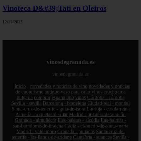
Vinoteca D&#39;Tati en Oleiros
12/12/2025
vinosdegranada.es
vinosdegranada.es
Inicio
novedades y noticias de vino
novedades y noticias
de enoturismo
antiguo vaso para catar vinos crucigrama
bulgaria
comprar
espana
tipo
vinos
Córdoba - córdoba
Sevilla - sevilla
Barcelona - barcelona
Ciudad-real - montiel
Santa-cruz-de-tenerife - guía-de-isora
La-rioja - casalarreina
Almería - roquetas-de-mar
Madrid - pozuelo-de-alarcón
Granada - almuñécar
Illes-balears - alcúdia
Las-palmas -
san-bartolomé-de-tirajana
Cádiz - el-puerto-de-santa-maría
Madrid - valdemoro
Granada - pulianas
Santa-cruz-de-
tenerife - los-llanos-de-aridane
Cantabria - suances
Sevilla -