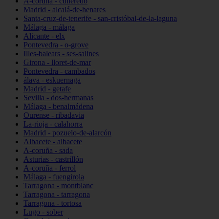
A-coruña - culleredo
Madrid - alcalá-de-henares
Santa-cruz-de-tenerife - san-cristóbal-de-la-laguna
Málaga - málaga
Alicante - elx
Pontevedra - o-grove
Illes-balears - ses-salines
Girona - lloret-de-mar
Pontevedra - cambados
álava - eskuernaga
Madrid - getafe
Sevilla - dos-hermanas
Málaga - benalmádena
Ourense - ribadavia
La-rioja - calahorra
Madrid - pozuelo-de-alarcón
Albacete - albacete
A-coruña - sada
Asturias - castrillón
A-coruña - ferrol
Málaga - fuengirola
Tarragona - montblanc
Tarragona - tarragona
Tarragona - tortosa
Lugo - sober