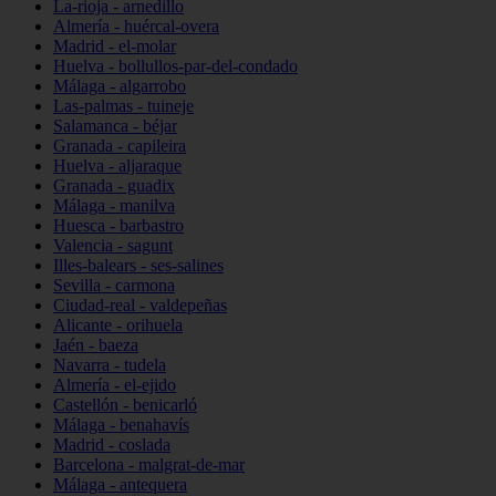
La-rioja - arnedillo
Almería - huércal-overa
Madrid - el-molar
Huelva - bollullos-par-del-condado
Málaga - algarrobo
Las-palmas - tuineje
Salamanca - béjar
Granada - capileira
Huelva - aljaraque
Granada - guadix
Málaga - manilva
Huesca - barbastro
Valencia - sagunt
Illes-balears - ses-salines
Sevilla - carmona
Ciudad-real - valdepeñas
Alicante - orihuela
Jaén - baeza
Navarra - tudela
Almería - el-ejido
Castellón - benicarló
Málaga - benahavís
Madrid - coslada
Barcelona - malgrat-de-mar
Málaga - antequera