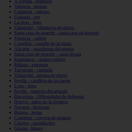
A-coruña - betanzos
Valencia - mislata
Cantabria - miengo
Granada - gor
La-rioja - tirgo
Valladolid - villanueva-de-duero
Santa-cruz-de-tenerife - santa-cruz-de-tenerife
Valencia - cullera
Castellón - castelló-de-la-plana
Alicante - guardamar-del-segura
Santa-cruz-de-tenerife - santa-úrsula
Salamanca - ciudad-rodrigo
Málaga - estepona
Tarragona - cambrils
Valladolid - laguna-de-duero
Sevilla - castilleja-de-la-cuesta
Lugo - lugo
Sevilla - mairena-del-aljarafe
Barcelona - l39hospitalet-de-llobregat
Huelva - palos-de-la-frontera
Navarra - berriozar
Burgos - lerma
Cantabria - corvera-de-toranzo
Cáceres - montánchez
Girona - blanes