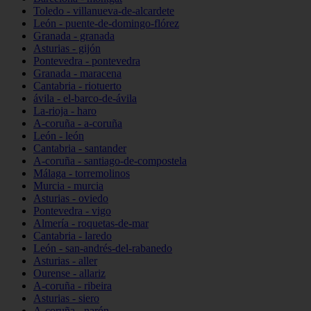
Toledo - villanueva-de-alcardete
León - puente-de-domingo-flórez
Granada - granada
Asturias - gijón
Pontevedra - pontevedra
Granada - maracena
Cantabria - riotuerto
ávila - el-barco-de-ávila
La-rioja - haro
A-coruña - a-coruña
León - león
Cantabria - santander
A-coruña - santiago-de-compostela
Málaga - torremolinos
Murcia - murcia
Asturias - oviedo
Pontevedra - vigo
Almería - roquetas-de-mar
Cantabria - laredo
León - san-andrés-del-rabanedo
Asturias - aller
Ourense - allariz
A-coruña - ribeira
Asturias - siero
A-coruña - narón