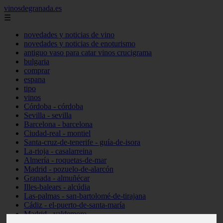
vinosdegranada.es
☰
novedades y noticias de vino
novedades y noticias de enoturismo
antiguo vaso para catar vinos crucigrama
bulgaria
comprar
espana
tipo
vinos
Córdoba - córdoba
Sevilla - sevilla
Barcelona - barcelona
Ciudad-real - montiel
Santa-cruz-de-tenerife - guía-de-isora
La-rioja - casalarreina
Almería - roquetas-de-mar
Madrid - pozuelo-de-alarcón
Granada - almuñécar
Illes-balears - alcúdia
Las-palmas - san-bartolomé-de-tirajana
Cádiz - el-puerto-de-santa-maría
Madrid - valdemoro
Granada - pulianas