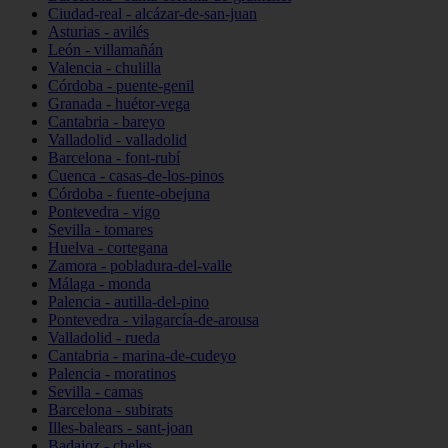
Ciudad-real - alcázar-de-san-juan
Asturias - avilés
León - villamañán
Valencia - chulilla
Córdoba - puente-genil
Granada - huétor-vega
Cantabria - bareyo
Valladolid - valladolid
Barcelona - font-rubí
Cuenca - casas-de-los-pinos
Córdoba - fuente-obejuna
Pontevedra - vigo
Sevilla - tomares
Huelva - cortegana
Zamora - pobladura-del-valle
Málaga - monda
Palencia - autilla-del-pino
Pontevedra - vilagarcía-de-arousa
Valladolid - rueda
Cantabria - marina-de-cudeyo
Palencia - moratinos
Sevilla - camas
Barcelona - subirats
Illes-balears - sant-joan
Badajoz - cheles