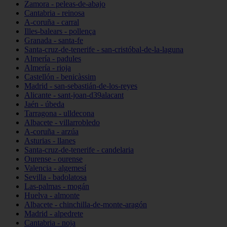
Zamora - peleas-de-abajo
Cantabria - reinosa
A-coruña - carral
Illes-balears - pollença
Granada - santa-fe
Santa-cruz-de-tenerife - san-cristóbal-de-la-laguna
Almería - padules
Almería - rioja
Castellón - benicàssim
Madrid - san-sebastián-de-los-reyes
Alicante - sant-joan-d39alacant
Jaén - úbeda
Tarragona - ulldecona
Albacete - villarrobledo
A-coruña - arzúa
Asturias - llanes
Santa-cruz-de-tenerife - candelaria
Ourense - ourense
Valencia - algemesí
Sevilla - badolatosa
Las-palmas - mogán
Huelva - almonte
Albacete - chinchilla-de-monte-aragón
Madrid - alpedrete
Cantabria - noja