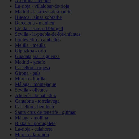
A-coruña - melide
La-rioja - villalobar-de-rioja
Madrid - las-rozas-de-madrid
Huesca - aínsa-sobrarbe
Barcelona - manlleu
Lleida - la-seu-d39urgell
Sevilla - la-puebla-de-los-infantes
Pontevedra - cambados
Melilla - melilla
Gipuzkoa - orio
Guadalajara - sigüenza
Madrid - getafe
Castellón - orpesa
Girona - pals
Murcia - librilla
Málaga - montejaque
Sevilla - olivares
Almería - benahadux
Cantabria - torrelavega
Castellón - benlloch
Santa-cruz-de-tenerife - güímar
Málaga - mollina
Bizkaia - portugalete
La-rioja - calahorra
Murcia - la-unión