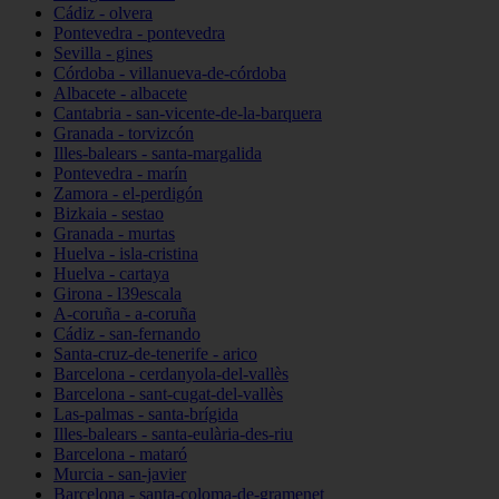
Cádiz - olvera
Pontevedra - pontevedra
Sevilla - gines
Córdoba - villanueva-de-córdoba
Albacete - albacete
Cantabria - san-vicente-de-la-barquera
Granada - torvizcón
Illes-balears - santa-margalida
Pontevedra - marín
Zamora - el-perdigón
Bizkaia - sestao
Granada - murtas
Huelva - isla-cristina
Huelva - cartaya
Girona - l39escala
A-coruña - a-coruña
Cádiz - san-fernando
Santa-cruz-de-tenerife - arico
Barcelona - cerdanyola-del-vallès
Barcelona - sant-cugat-del-vallès
Las-palmas - santa-brígida
Illes-balears - santa-eulària-des-riu
Barcelona - mataró
Murcia - san-javier
Barcelona - santa-coloma-de-gramenet