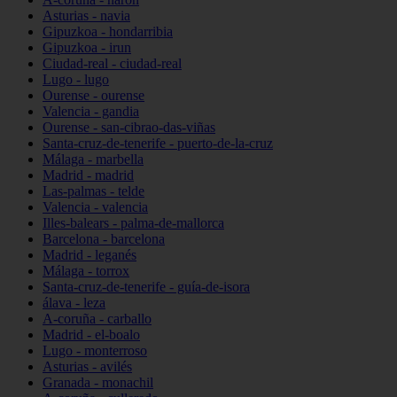
Asturias - navia
Gipuzkoa - hondarribia
Gipuzkoa - irun
Ciudad-real - ciudad-real
Lugo - lugo
Ourense - ourense
Valencia - gandia
Ourense - san-cibrao-das-viñas
Santa-cruz-de-tenerife - puerto-de-la-cruz
Málaga - marbella
Madrid - madrid
Las-palmas - telde
Valencia - valencia
Illes-balears - palma-de-mallorca
Barcelona - barcelona
Madrid - leganés
Málaga - torrox
Santa-cruz-de-tenerife - guía-de-isora
álava - leza
A-coruña - carballo
Madrid - el-boalo
Lugo - monterroso
Asturias - avilés
Granada - monachil