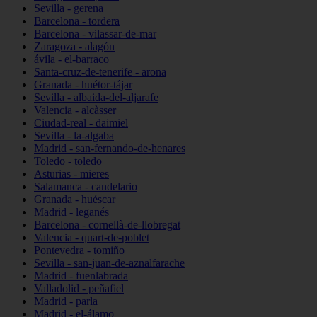
Sevilla - gerena
Barcelona - tordera
Barcelona - vilassar-de-mar
Zaragoza - alagón
ávila - el-barraco
Santa-cruz-de-tenerife - arona
Granada - huétor-tájar
Sevilla - albaida-del-aljarafe
Valencia - alcàsser
Ciudad-real - daimiel
Sevilla - la-algaba
Madrid - san-fernando-de-henares
Toledo - toledo
Asturias - mieres
Salamanca - candelario
Granada - huéscar
Madrid - leganés
Barcelona - cornellà-de-llobregat
Valencia - quart-de-poblet
Pontevedra - tomiño
Sevilla - san-juan-de-aznalfarache
Madrid - fuenlabrada
Valladolid - peñafiel
Madrid - parla
Madrid - el-álamo