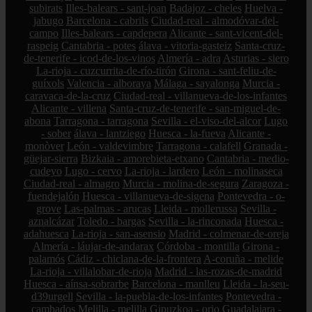
subirats
Illes-balears - sant-joan
Badajoz - cheles
Huelva -
jabugo
Barcelona - cabrils
Ciudad-real - almodóvar-del-
campo
Illes-balears - capdepera
Alicante - sant-vicent-del-
raspeig
Cantabria - potes
álava - vitoria-gasteiz
Santa-cruz-
de-tenerife - icod-de-los-vinos
Almería - adra
Asturias - siero
La-rioja - cuzcurrita-de-río-tirón
Girona - sant-feliu-de-
guíxols
Valencia - alboraya
Málaga - sayalonga
Murcia -
caravaca-de-la-cruz
Ciudad-real - villanueva-de-los-infantes
Alicante - villena
Santa-cruz-de-tenerife - san-miguel-de-
abona
Tarragona - tarragona
Sevilla - el-viso-del-alcor
Lugo
- sober
álava - lantziego
Huesca - la-fueva
Alicante -
monòver
León - valdevimbre
Tarragona - calafell
Granada -
güejar-sierra
Bizkaia - amorebieta-etxano
Cantabria - medio-
cudeyo
Lugo - cervo
La-rioja - lardero
León - molinaseca
Ciudad-real - almagro
Murcia - molina-de-segura
Zaragoza -
fuendejalón
Huesca - villanueva-de-sigena
Pontevedra - o-
grove
Las-palmas - arucas
Lleida - mollerussa
Sevilla -
aznalcázar
Toledo - bargas
Sevilla - la-rinconada
Huesca -
adahuesca
La-rioja - san-asensio
Madrid - colmenar-de-oreja
Almería - láujar-de-andarax
Córdoba - montilla
Girona -
palamós
Cádiz - chiclana-de-la-frontera
A-coruña - melide
La-rioja - villalobar-de-rioja
Madrid - las-rozas-de-madrid
Huesca - aínsa-sobrarbe
Barcelona - manlleu
Lleida - la-seu-
d39urgell
Sevilla - la-puebla-de-los-infantes
Pontevedra -
cambados
Melilla - melilla
Gipuzkoa - orio
Guadalajara -