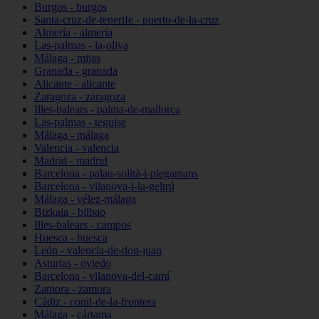
Burgos - burgos
Santa-cruz-de-tenerife - puerto-de-la-cruz
Almería - almería
Las-palmas - la-oliva
Málaga - mijas
Granada - granada
Alicante - alicante
Zaragoza - zaragoza
Illes-balears - palma-de-mallorca
Las-palmas - teguise
Málaga - málaga
Valencia - valencia
Madrid - madrid
Barcelona - palau-solità-i-plegamans
Barcelona - vilanova-i-la-geltrú
Málaga - vélez-málaga
Bizkaia - bilbao
Illes-balears - campos
Huesca - huesca
León - valencia-de-don-juan
Asturias - oviedo
Barcelona - vilanova-del-camí
Zamora - zamora
Cádiz - conil-de-la-frontera
Málaga - cártama