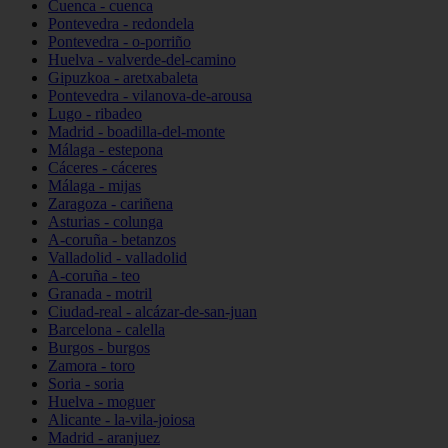
Cuenca - cuenca
Pontevedra - redondela
Pontevedra - o-porriño
Huelva - valverde-del-camino
Gipuzkoa - aretxabaleta
Pontevedra - vilanova-de-arousa
Lugo - ribadeo
Madrid - boadilla-del-monte
Málaga - estepona
Cáceres - cáceres
Málaga - mijas
Zaragoza - cariñena
Asturias - colunga
A-coruña - betanzos
Valladolid - valladolid
A-coruña - teo
Granada - motril
Ciudad-real - alcázar-de-san-juan
Barcelona - calella
Burgos - burgos
Zamora - toro
Soria - soria
Huelva - moguer
Alicante - la-vila-joiosa
Madrid - aranjuez