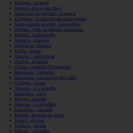
Valencia - picanya
Huesca - belver-de-cinca
Santa-cruz-de-tenerife - el-sauzal
Zaragoza - la-almunia-de-doña-godina
Santa-cruz-de-tenerife - los-realejos
Bizkaia - valle-de-trápaga-trapagaran
Madrid - valdemorillo
Valencia - manises
Barcelona - terrassa
Lleida - tremp
Asturias - villaviciosa
Huelva - trigueros
Girona - castelló-d39empúries
Barcelona - cardedeu
Barcelona - sant-quirze-del-vallès
Córdoba - baena
Alicante - el-campello
Barcelona - gavà
Murcia - abanilla
Ourense - o-carballiño
Barcelona - sabadell
Madrid - torrejón-de-ardoz
Teruel - alcorisa
Valencia - alfafar
Málaga - campillos