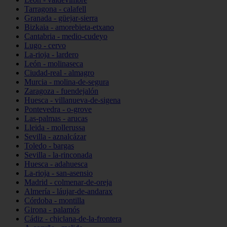
Tarragona - calafell
Granada - güejar-sierra
Bizkaia - amorebieta-etxano
Cantabria - medio-cudeyo
Lugo - cervo
La-rioja - lardero
León - molinaseca
Ciudad-real - almagro
Murcia - molina-de-segura
Zaragoza - fuendejalón
Huesca - villanueva-de-sigena
Pontevedra - o-grove
Las-palmas - arucas
Lleida - mollerussa
Sevilla - aznalcázar
Toledo - bargas
Sevilla - la-rinconada
Huesca - adahuesca
La-rioja - san-asensio
Madrid - colmenar-de-oreja
Almería - láujar-de-andarax
Córdoba - montilla
Girona - palamós
Cádiz - chiclana-de-la-frontera