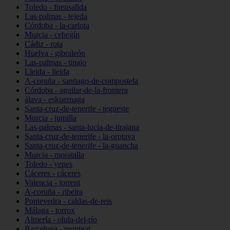
Toledo - fuensalida
Las-palmas - tejeda
Córdoba - la-carlota
Murcia - cehegín
Cádiz - rota
Huelva - gibraleón
Las-palmas - tinajo
Lleida - lleida
A-coruña - santiago-de-compostela
Córdoba - aguilar-de-la-frontera
álava - eskuernaga
Santa-cruz-de-tenerife - tegueste
Murcia - jumilla
Las-palmas - santa-lucía-de-tirajana
Santa-cruz-de-tenerife - la-orotava
Santa-cruz-de-tenerife - la-guancha
Murcia - moratalla
Toledo - yepes
Cáceres - cáceres
Valencia - torrent
A-coruña - ribeira
Pontevedra - caldas-de-reis
Málaga - torrox
Almería - olula-del-río
Barcelona - montgat