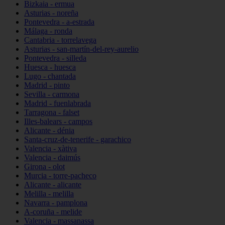
Bizkaia - ermua
Asturias - noreña
Pontevedra - a-estrada
Málaga - ronda
Cantabria - torrelavega
Asturias - san-martín-del-rey-aurelio
Pontevedra - silleda
Huesca - huesca
Lugo - chantada
Madrid - pinto
Sevilla - carmona
Madrid - fuenlabrada
Tarragona - falset
Illes-balears - campos
Alicante - dénia
Santa-cruz-de-tenerife - garachico
Valencia - xàtiva
Valencia - daimús
Girona - olot
Murcia - torre-pacheco
Alicante - alicante
Melilla - melilla
Navarra - pamplona
A-coruña - melide
Valencia - massanassa