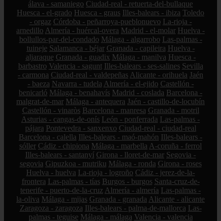
álava - samaniego
Ciudad-real - retuerta-del-bullaque
Huesca - el-grado
Huesca - graus
Illes-balears - ibiza
Toledo
- orgaz
Córdoba - peñarroya-pueblonuevo
La-rioja -
arnedillo
Almería - huércal-overa
Madrid - el-molar
Huelva -
bollullos-par-del-condado
Málaga - algarrobo
Las-palmas -
tuineje
Salamanca - béjar
Granada - capileira
Huelva -
aljaraque
Granada - guadix
Málaga - manilva
Huesca -
barbastro
Valencia - sagunt
Illes-balears - ses-salines
Sevilla
- carmona
Ciudad-real - valdepeñas
Alicante - orihuela
Jaén
- baeza
Navarra - tudela
Almería - el-ejido
Castellón -
benicarló
Málaga - benahavís
Madrid - coslada
Barcelona -
malgrat-de-mar
Málaga - antequera
Jaén - castillo-de-locubín
Castellón - vinaròs
Barcelona - manresa
Granada - motril
Asturias - cangas-de-onís
León - ponferrada
Las-palmas -
pájara
Pontevedra - sanxenxo
Ciudad-real - ciudad-real
Barcelona - calella
Illes-balears - maó-mahón
Illes-balears -
sóller
Cádiz - chipiona
Málaga - marbella
A-coruña - ferrol
Illes-balears - santanyí
Girona - lloret-de-mar
Segovia -
segovia
Gipuzkoa - mutriku
Málaga - ronda
Girona - roses
Huelva - huelva
La-rioja - logroño
Cádiz - jerez-de-la-
frontera
Las-palmas - tías
Burgos - burgos
Santa-cruz-de-
tenerife - puerto-de-la-cruz
Almería - almería
Las-palmas -
la-oliva
Málaga - mijas
Granada - granada
Alicante - alicante
Zaragoza - zaragoza
Illes-balears - palma-de-mallorca
Las-
palmas - teguise
Málaga - málaga
Valencia - valencia