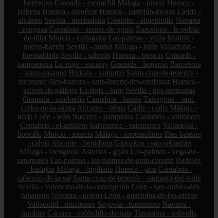
bormujos
Granada - monachil
Málaga - júzcar
Huesca -
isábena
Huesca - alquézar
Huesca - castejón-de-sos
Lleida -
alt-àneu
Sevilla - marinaleda
Córdoba - almedinilla
Navarra
- zangoza
Cantabria - arenas-de-iguña
Barcelona - la-pobla-
de-lillet
Murcia - cartagena
Las-palmas - yaiza
Madrid -
nuevo-baztán
Sevilla - arahal
Málaga - istán
Valladolid -
fuensaldaña
Sevilla - salteras
Huesca - biescas
Granada -
pampaneira
La-rioja - ezcaray
Granada - lanjarón
Barcelona
- santa-susanna
Bizkaia - santurtzi
Santa-cruz-de-tenerife -
tacoronte
Illes-balears - sant-llorenç-des-cardassar
Huesca -
sallent-de-gállego
La-rioja - haro
Sevilla - dos-hermanas
Granada - salobreña
Cantabria - laredo
Tarragona - sant-
carles-de-la-ràpita
Alicante - dénia
Cádiz - cádiz
Málaga -
nerja
León - león
Navarra - pamplona
Cantabria - santander
Cantabria - el-astillero
Salamanca - salamanca
Valladolid -
boecillo
Murcia - murcia
Málaga - torremolinos
Illes-balears
- calvià
Alicante - benidorm
Gipuzkoa - san-sebastián
Málaga - fuengirola
Asturias - gijón
Las-palmas - vega-de-
san-mateo
Las-palmas - las-palmas-de-gran-canaria
Badajoz
- badajoz
Málaga - frigiliana
Huesca - jaca
Cantabria -
cabezón-de-la-sal
Santa-cruz-de-tenerife - santiago-del-teide
Sevilla - valencina-de-la-concepción
León - san-andrés-del-
rabanedo
Navarra - deierri
León - gusendos-de-los-oteros
Valladolid - mucientes
Segovia - fuentesoto
Navarra -
lumbier
Cáceres - robledillo-de-gata
Tarragona - solivella