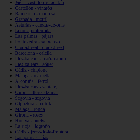
Jaén - castillo-de-locubín
Castellón - vinaròs
Barcelona - manresa
Granada - motril
Asturias - cangas-de-onís
León - ponferrada
Las-palmas - pájara
Pontevedra - sanxenxo
Ciudad-real - ciudad-real
Barcelona - calella
Illes-balears - maó-mahón
Illes-balears - sóller
Cádiz - chipiona
Málaga - marbella
A-coruña - ferrol
Illes-balears - santanyí
Girona - lloret-de-mar
Segovia - segovia
Gipuzkoa - mutriku
Málaga - ronda
Girona - roses
Huelva - huelva
La-rioja - logroño
Cádiz - jerez-de-la-frontera
Las-palmas - tías