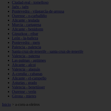
Ciudad-real - tomelloso
Jaén - jaén
Pontevedra - vilagarcía-de-arousa
Ourense - o-carballiño
Alicante - teulada
Murcia - cartagena
Alicante - benidorm
Gipuzkoa - eibar
León - la-bañeza
Pontevedra - meis
Palencia - palencia
Santa-cruz-de-tenerife - santa-cruz-de-tenerife
Valencia - paterna
Las-palmas - agüimes
Alicante - alcoi
Valencia - alaquàs
A-coruña - cabanas
Alicante - el-campello
Asturias - grado
Valencia - benetússer
Ourense - verín
Girona - mieres
Inicio
>
a-coru-a-oleiros