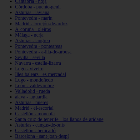
Cantabria - noja
Córdoba - puente-genil
Asturias - laviana
Pontevedra - marín
Madrid - torrejón-de-ardoz
A-coruña - oleiros
Málaga - nerja
Asturias - langreo
Pontevedra - ponteareas
Pontevedra - a-illa-de-arousa
Sevilla - sevilla
Navarra - estella-lizarra
Lugo - viveiro
Illes-balears - es-mercadal
Lugo - mondoñedo
León - valdevimbre
Valladolid - rueda
álava - laguardia
Asturias - mieres
Madrid - el-escorial
Castellón - moncofa
Santa-cruz-de-tenerife - los-llanos-de-aridane
Asturias - cangas-de-onís
Castellón - benicarló
Barcelona - sant-joan-despí