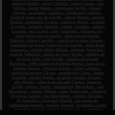
sigüenza
Madrid - getafe
Castellón - orpesa
Girona - pals
Murcia - librilla
Málaga - montejaque
Sevilla - olivares
Almería - benahadux
Cantabria - torrelavega
Castellón -
benlloch
Santa-cruz-de-tenerife - güímar
Málaga - mollina
Bizkaia - portugalete
La-rioja - calahorra
Murcia - la-unión
A-coruña - betanzos
Valencia - mislata
Cantabria - miengo
Granada - gor
La-rioja - tirgo
Valladolid - villanueva-de-
duero
Santa-cruz-de-tenerife - santa-cruz-de-tenerife
Valencia - cullera
Castellón - castelló-de-la-plana
Alicante -
guardamar-del-segura
Santa-cruz-de-tenerife - santa-úrsula
Salamanca - ciudad-rodrigo
Málaga - estepona
Tarragona -
cambrils
Valladolid - laguna-de-duero
Sevilla - castilleja-de-
la-cuesta
Lugo - lugo
Sevilla - mairena-del-aljarafe
Barcelona - l39hospitalet-de-llobregat
Huelva - palos-de-la-
frontera
Navarra - berriozar
Burgos - lerma
Cantabria -
corvera-de-toranzo
Cáceres - montánchez
Girona - blanes
Granada - albuñol
Sevilla - alcalá-de-guadaíra
Alicante -
altea
Madrid - villarejo-de-salvanés
Cuenca - tarancón
Sevilla - pedrera
Toledo - manzaneque
Illes-balears - artà
Illes-balears - andratx
Málaga - guaro
Pontevedra - vilanova-
de-arousa
Zamora - toro
Illes-balears - esporles
Alicante -
elx
Barcelona - el-masnou
Madrid - san-martín-de-
valdeiglesias
Almería - mojácar
Segovia - el-espinar
La-rioja
- hormilleja
Córdoba - iznájar
Ciudad-real - socuéllamos
Alicante - petrer
Bizkaia - zalla
La-rioja - ábalos
Madrid -