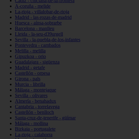
Cádiz - chiclana-de-la-frontera
A-coruña - melide
La-rioja - villalobar-de-rioja
Madrid - las-rozas-de-madrid
Huesca - aínsa-sobrarbe
Barcelona - manlleu
Lleida - la-seu-d39urgell
Sevilla - la-puebla-de-los-infantes
Pontevedra - cambados
Melilla - melilla
Gipuzkoa - orio
Guadalajara - sigüenza
Madrid - getafe
Castellón - orpesa
Girona - pals
Murcia - librilla
Málaga - montejaque
Sevilla - olivares
Almería - benahadux
Cantabria - torrelavega
Castellón - benlloch
Santa-cruz-de-tenerife - güímar
Málaga - mollina
Bizkaia - portugalete
La-rioja - calahorra