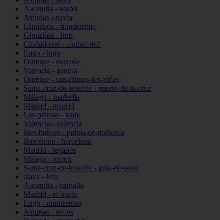
A-coruña - narón
Asturias - navia
Gipuzkoa - hondarribia
Gipuzkoa - irun
Ciudad-real - ciudad-real
Lugo - lugo
Ourense - ourense
Valencia - gandia
Ourense - san-cibrao-das-viñas
Santa-cruz-de-tenerife - puerto-de-la-cruz
Málaga - marbella
Madrid - madrid
Las-palmas - telde
Valencia - valencia
Illes-balears - palma-de-mallorca
Barcelona - barcelona
Madrid - leganés
Málaga - torrox
Santa-cruz-de-tenerife - guía-de-isora
álava - leza
A-coruña - carballo
Madrid - el-boalo
Lugo - monterroso
Asturias - avilés