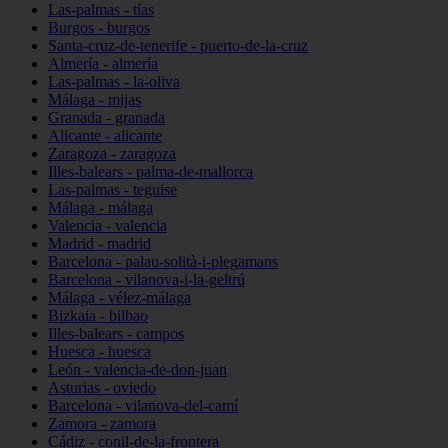
Las-palmas - tías
Burgos - burgos
Santa-cruz-de-tenerife - puerto-de-la-cruz
Almería - almería
Las-palmas - la-oliva
Málaga - mijas
Granada - granada
Alicante - alicante
Zaragoza - zaragoza
Illes-balears - palma-de-mallorca
Las-palmas - teguise
Málaga - málaga
Valencia - valencia
Madrid - madrid
Barcelona - palau-solità-i-plegamans
Barcelona - vilanova-i-la-geltrú
Málaga - vélez-málaga
Bizkaia - bilbao
Illes-balears - campos
Huesca - huesca
León - valencia-de-don-juan
Asturias - oviedo
Barcelona - vilanova-del-camí
Zamora - zamora
Cádiz - conil-de-la-frontera