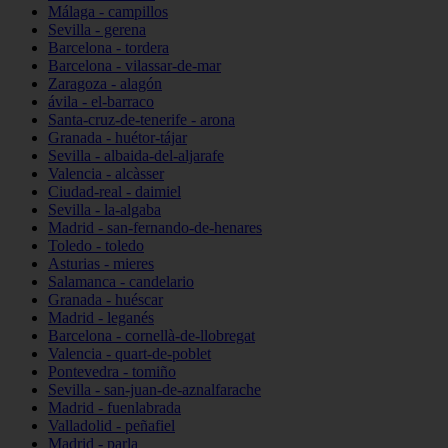
Málaga - campillos
Sevilla - gerena
Barcelona - tordera
Barcelona - vilassar-de-mar
Zaragoza - alagón
ávila - el-barraco
Santa-cruz-de-tenerife - arona
Granada - huétor-tájar
Sevilla - albaida-del-aljarafe
Valencia - alcàsser
Ciudad-real - daimiel
Sevilla - la-algaba
Madrid - san-fernando-de-henares
Toledo - toledo
Asturias - mieres
Salamanca - candelario
Granada - huéscar
Madrid - leganés
Barcelona - cornellà-de-llobregat
Valencia - quart-de-poblet
Pontevedra - tomiño
Sevilla - san-juan-de-aznalfarache
Madrid - fuenlabrada
Valladolid - peñafiel
Madrid - parla