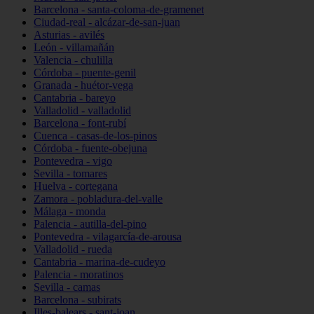
Barcelona - santa-coloma-de-gramenet
Ciudad-real - alcázar-de-san-juan
Asturias - avilés
León - villamañán
Valencia - chulilla
Córdoba - puente-genil
Granada - huétor-vega
Cantabria - bareyo
Valladolid - valladolid
Barcelona - font-rubí
Cuenca - casas-de-los-pinos
Córdoba - fuente-obejuna
Pontevedra - vigo
Sevilla - tomares
Huelva - cortegana
Zamora - pobladura-del-valle
Málaga - monda
Palencia - autilla-del-pino
Pontevedra - vilagarcía-de-arousa
Valladolid - rueda
Cantabria - marina-de-cudeyo
Palencia - moratinos
Sevilla - camas
Barcelona - subirats
Illes-balears - sant-joan