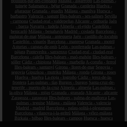
bollullos-par-del-condado
Málaga - algarrobo
Las-palmas -
tuineje
Salamanca - béjar
Granada - capileira
Huelva -
aljaraque
Granada - guadix
Málaga - manilva
Huesca -
barbastro
Valencia - sagunt
Illes-balears - ses-salines
Sevilla
- carmona
Ciudad-real - valdepeñas
Alicante - orihuela
Jaén
- baeza
Navarra - tudela
Almería - el-ejido
Castellón -
benicarló
Málaga - benahavís
Madrid - coslada
Barcelona -
malgrat-de-mar
Málaga - antequera
Jaén - castillo-de-locubín
Castellón - vinaròs
Barcelona - manresa
Granada - motril
Asturias - cangas-de-onís
León - ponferrada
Las-palmas -
pájara
Pontevedra - sanxenxo
Ciudad-real - ciudad-real
Barcelona - calella
Illes-balears - maó-mahón
Illes-balears -
sóller
Cádiz - chipiona
Málaga - marbella
A-coruña - ferrol
Illes-balears - santanyí
Girona - lloret-de-mar
Segovia -
segovia
Gipuzkoa - mutriku
Málaga - ronda
Girona - roses
Huelva - huelva
La-rioja - logroño
Cádiz - jerez-de-la-
frontera
Las-palmas - tías
Burgos - burgos
Santa-cruz-de-
tenerife - puerto-de-la-cruz
Almería - almería
Las-palmas -
la-oliva
Málaga - mijas
Granada - granada
Alicante - alicante
Zaragoza - zaragoza
Illes-balears - palma-de-mallorca
Las-
palmas - teguise
Málaga - málaga
Valencia - valencia
Madrid - madrid
Barcelona - palau-solità-i-plegamans
Barcelona - vilanova-i-la-geltrú
Málaga - vélez-málaga
Bizkaia - bilbao
Illes-balears - campos
Huesca - huesca
León - valencia-de-don-juan
Asturias - oviedo
Barcelona -