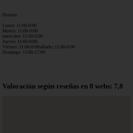
Horario
Lunes: 11:00-0:00
Martes: 11:00-0:00
miercoles: 11:00-0:00
Jueves: 11:00-0:00
Viernes: 11:00-0:00sábado: 11:00-0:00
Domingo: 11:00-17:00
Valoración según reseñas en 8 webs: 7,8