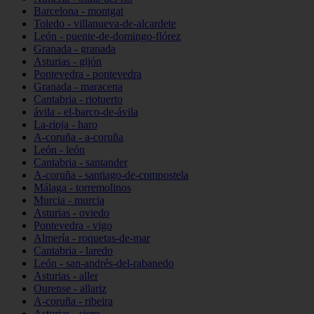
Barcelona - montgat
Toledo - villanueva-de-alcardete
León - puente-de-domingo-flórez
Granada - granada
Asturias - gijón
Pontevedra - pontevedra
Granada - maracena
Cantabria - riotuerto
ávila - el-barco-de-ávila
La-rioja - haro
A-coruña - a-coruña
León - león
Cantabria - santander
A-coruña - santiago-de-compostela
Málaga - torremolinos
Murcia - murcia
Asturias - oviedo
Pontevedra - vigo
Almería - roquetas-de-mar
Cantabria - laredo
León - san-andrés-del-rabanedo
Asturias - aller
Ourense - allariz
A-coruña - ribeira
Asturias - siero