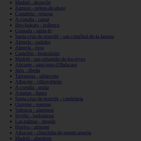
Madrid - alcorcón
Zamora - peleas-de-abajo
Cantabria - reinosa
A-coruña - carral
Illes-balears - pollença
Granada - santa-fe
Santa-cruz-de-tenerife - san-cristóbal-de-la-laguna
Almería - padules
Almería - rioja
Castellón - benicàssim
Madrid - san-sebastián-de-los-reyes
Alicante - sant-joan-d39alacant
Jaén - úbeda
Tarragona - ulldecona
Albacete - villarrobledo
A-coruña - arzúa
Asturias - llanes
Santa-cruz-de-tenerife - candelaria
Ourense - ourense
Valencia - algemesí
Sevilla - badolatosa
Las-palmas - mogán
Huelva - almonte
Albacete - chinchilla-de-monte-aragón
Madrid - alpedrete