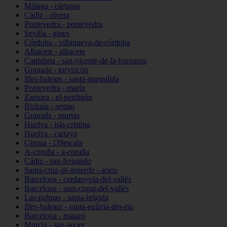
Málaga - cártama
Cádiz - olvera
Pontevedra - pontevedra
Sevilla - gines
Córdoba - villanueva-de-córdoba
Albacete - albacete
Cantabria - san-vicente-de-la-barquera
Granada - torvizcón
Illes-balears - santa-margalida
Pontevedra - marín
Zamora - el-perdigón
Bizkaia - sestao
Granada - murtas
Huelva - isla-cristina
Huelva - cartaya
Girona - l39escala
A-coruña - a-coruña
Cádiz - san-fernando
Santa-cruz-de-tenerife - arico
Barcelona - cerdanyola-del-vallès
Barcelona - sant-cugat-del-vallès
Las-palmas - santa-brígida
Illes-balears - santa-eulària-des-riu
Barcelona - mataró
Murcia - san-javier