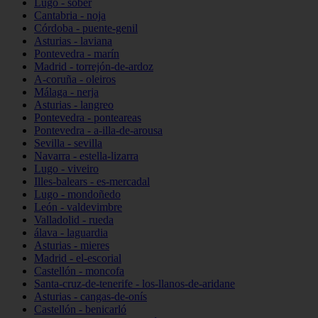
Lugo - sober
Cantabria - noja
Córdoba - puente-genil
Asturias - laviana
Pontevedra - marín
Madrid - torrejón-de-ardoz
A-coruña - oleiros
Málaga - nerja
Asturias - langreo
Pontevedra - ponteareas
Pontevedra - a-illa-de-arousa
Sevilla - sevilla
Navarra - estella-lizarra
Lugo - viveiro
Illes-balears - es-mercadal
Lugo - mondoñedo
León - valdevimbre
Valladolid - rueda
álava - laguardia
Asturias - mieres
Madrid - el-escorial
Castellón - moncofa
Santa-cruz-de-tenerife - los-llanos-de-aridane
Asturias - cangas-de-onís
Castellón - benicarló