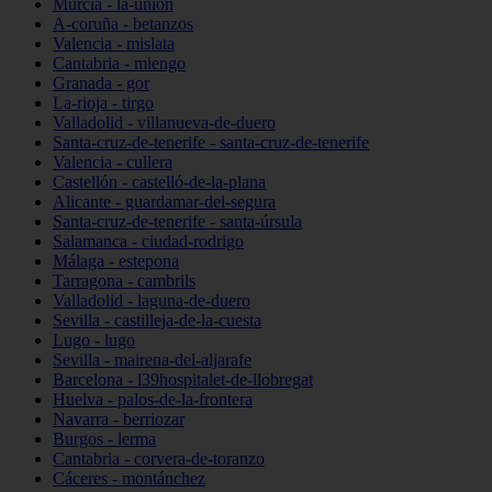
Murcia - la-unión
A-coruña - betanzos
Valencia - mislata
Cantabria - miengo
Granada - gor
La-rioja - tirgo
Valladolid - villanueva-de-duero
Santa-cruz-de-tenerife - santa-cruz-de-tenerife
Valencia - cullera
Castellón - castelló-de-la-plana
Alicante - guardamar-del-segura
Santa-cruz-de-tenerife - santa-úrsula
Salamanca - ciudad-rodrigo
Málaga - estepona
Tarragona - cambrils
Valladolid - laguna-de-duero
Sevilla - castilleja-de-la-cuesta
Lugo - lugo
Sevilla - mairena-del-aljarafe
Barcelona - l39hospitalet-de-llobregat
Huelva - palos-de-la-frontera
Navarra - berriozar
Burgos - lerma
Cantabria - corvera-de-toranzo
Cáceres - montánchez