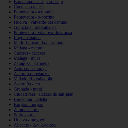
Barcelona - sant-joan-despí
Cuenca - cuenca
Pontevedra - redondela
Pontevedra - o-porriño
Huelva - valverde-del-camino
Gipuzkoa - aretxabaleta
Pontevedra - vilanova-de-arousa
Lugo - ribadeo
Madrid - boadilla-del-monte
Málaga - estepona
Cáceres - cáceres
Málaga - mijas
Zaragoza - cariñena
Asturias - colunga
A-coruña - betanzos
Valladolid - valladolid
A-coruña - teo
Granada - motril
Ciudad-real - alcázar-de-san-juan
Barcelona - calella
Burgos - burgos
Zamora - toro
Soria - soria
Huelva - moguer
Alicante - la-vila-joiosa