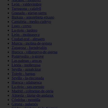
León - valdevimbre
Tarragona - calafell
Granada - güejar-sierra
Bizkaia - amorebieta-etxano
Cantabria - medio-cudeyo
Lugo - cervo
La-rioja - lardero
León - molinaseca
Ciudad-real - almagro
Murcia - molina-de-segura
Zaragoza - fuendejalón
Huesca - villanueva-de-sigena
Pontevedra - o-grove
Las-palmas - arucas
Lleida - mollerussa
Sevilla - aznalcázar
Toledo - bargas
Sevilla - la-rinconada
Huesca - adahuesca
La-rioja - san-asensio
Madrid - colmenar-de-oreja
Almería - láujar-de-andarax
Córdoba - montilla
Girona - palamós