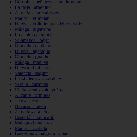
Córdoba - peñarroya-pueblonuevo
La-rioja - arnedillo
Almería - huércal-overa
Madrid - el-molar
Huelva - bollullos-par-del-condado
Málaga - algarrobo
Las-palmas - tuineje
Salamanca - béjar
Granada - capileira
Huelva - aljaraque
Granada - guadix
Málaga - manilva
Huesca - barbastro
Valencia - sagunt
Illes-balears - ses-salines
Sevilla - carmona
Ciudad-real - valdepeñas
Alicante - orihuela
Jaén - baeza
Navarra - tudela
Almería - el-ejido
Castellón - benicarló
Málaga - benahavís
Madrid - coslada
Barcelona - malgrat-de-mar