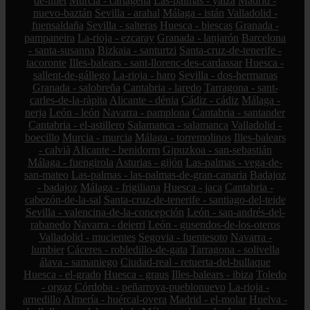
de-lillet
Murcia - cartagena
Las-palmas - yaiza
Madrid -
nuevo-baztán
Sevilla - arahal
Málaga - istán
Valladolid -
fuensaldaña
Sevilla - salteras
Huesca - biescas
Granada -
pampaneira
La-rioja - ezcaray
Granada - lanjarón
Barcelona
- santa-susanna
Bizkaia - santurtzi
Santa-cruz-de-tenerife -
tacoronte
Illes-balears - sant-llorenç-des-cardassar
Huesca -
sallent-de-gállego
La-rioja - haro
Sevilla - dos-hermanas
Granada - salobreña
Cantabria - laredo
Tarragona - sant-
carles-de-la-ràpita
Alicante - dénia
Cádiz - cádiz
Málaga -
nerja
León - león
Navarra - pamplona
Cantabria - santander
Cantabria - el-astillero
Salamanca - salamanca
Valladolid -
boecillo
Murcia - murcia
Málaga - torremolinos
Illes-balears
- calvià
Alicante - benidorm
Gipuzkoa - san-sebastián
Málaga - fuengirola
Asturias - gijón
Las-palmas - vega-de-
san-mateo
Las-palmas - las-palmas-de-gran-canaria
Badajoz
- badajoz
Málaga - frigiliana
Huesca - jaca
Cantabria -
cabezón-de-la-sal
Santa-cruz-de-tenerife - santiago-del-teide
Sevilla - valencina-de-la-concepción
León - san-andrés-del-
rabanedo
Navarra - deierri
León - gusendos-de-los-oteros
Valladolid - mucientes
Segovia - fuentesoto
Navarra -
lumbier
Cáceres - robledillo-de-gata
Tarragona - solivella
álava - samaniego
Ciudad-real - retuerta-del-bullaque
Huesca - el-grado
Huesca - graus
Illes-balears - ibiza
Toledo
- orgaz
Córdoba - peñarroya-pueblonuevo
La-rioja -
arnedillo
Almería - huércal-overa
Madrid - el-molar
Huelva -