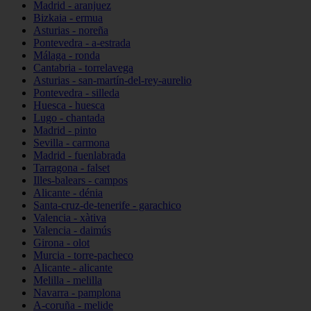
Madrid - aranjuez
Bizkaia - ermua
Asturias - noreña
Pontevedra - a-estrada
Málaga - ronda
Cantabria - torrelavega
Asturias - san-martín-del-rey-aurelio
Pontevedra - silleda
Huesca - huesca
Lugo - chantada
Madrid - pinto
Sevilla - carmona
Madrid - fuenlabrada
Tarragona - falset
Illes-balears - campos
Alicante - dénia
Santa-cruz-de-tenerife - garachico
Valencia - xàtiva
Valencia - daimús
Girona - olot
Murcia - torre-pacheco
Alicante - alicante
Melilla - melilla
Navarra - pamplona
A-coruña - melide