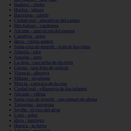
Badajoz - cheles
Huelva - jabugo
Barcelona - cabrils
Ciudad-real - almodóvar-del-campo
Illes-balears - capdepera
Alicante - sant-vicent-del-raspeig
Cantabria - potes
álava - vitoria-gasteiz
Santa-cruz-de-tenerife - icod-de-los-vinos
Almería - adra
Asturias - siero
La-rioja - cuzcurrita-de-río-tirón
Girona - sant-feliu-de-guíxols
Valencia - alboraya
Málaga - sayalonga
Murcia - caravaca-de-la-cruz
Ciudad-real - villanueva-de-los-infantes
Alicante - villena
Santa-cruz-de-tenerife - san-miguel-de-abona
Tarragona - tarragona
Sevilla - el-viso-del-alcor
Lugo - sober
álava - lantziego
Huesca - la-fueva
Alicante - monòver