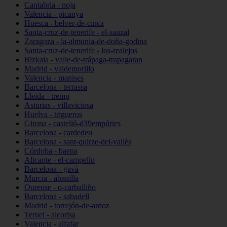
Cantabria - noja
Valencia - picanya
Huesca - belver-de-cinca
Santa-cruz-de-tenerife - el-sauzal
Zaragoza - la-almunia-de-doña-godina
Santa-cruz-de-tenerife - los-realejos
Bizkaia - valle-de-trápaga-trapagaran
Madrid - valdemorillo
Valencia - manises
Barcelona - terrassa
Lleida - tremp
Asturias - villaviciosa
Huelva - trigueros
Girona - castelló-d39empúries
Barcelona - cardedeu
Barcelona - sant-quirze-del-vallès
Córdoba - baena
Alicante - el-campello
Barcelona - gavà
Murcia - abanilla
Ourense - o-carballiño
Barcelona - sabadell
Madrid - torrejón-de-ardoz
Teruel - alcorisa
Valencia - alfafar