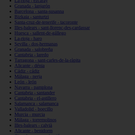
La-rioja - ezcaray
Granada - lanjarón
Barcelona - santa-susanna
Bizkaia - santurtzi
Santa-cruz-de-tenerife - tacoronte
Illes-balears - sant-llorenç-des-cardassar
Huesca - sallent-de-gállego
La-rioja - haro
Sevilla - dos-hermanas
Granada - salobreña
Cantabria - laredo
Tarragona - sant-carles-de-la-ràpita
Alicante - dénia
Cádiz - cádiz
Málaga - nerja
León - león
Navarra - pamplona
Cantabria - santander
Cantabria - el-astillero
Salamanca - salamanca
Valladolid - boecillo
Murcia - murcia
Málaga - torremolinos
Illes-balears - calvià
Alicante - benidorm