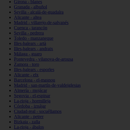
Girona - blanes
Granada - albuñol
Sevilla - alcalá-de-guadaíra
Alicante - altea
Madrid - villarejo-de-salvanés
Cuenca - tarancón
Sevilla - pedrera
Toledo - manzaneque
Illes-balears - artà
Illes-balears - andratx
Málaga - guaro
Pontevedra - vilanova-de-arousa
Zamora - toro
Illes-balears - esporles
Alicante - elx
Barcelona - el-masnou
Madrid - san-martín-de-valdeiglesias
Almería - mojácar
Segovia - el-espinar
La-rioja - hormilleja
Córdoba - iznájar
Ciudad-real - socuéllamos
Alicante - petrer
Bizkaia - zalla
La-rioja - ábalos