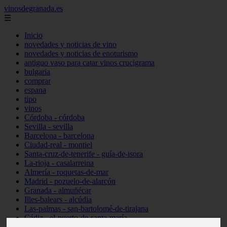
vinosdegranada.es
☰
Inicio
novedades y noticias de vino
novedades y noticias de enoturismo
antiguo vaso para catar vinos crucigrama
bulgaria
comprar
espana
tipo
vinos
Córdoba - córdoba
Sevilla - sevilla
Barcelona - barcelona
Ciudad-real - montiel
Santa-cruz-de-tenerife - guía-de-isora
La-rioja - casalarreina
Almería - roquetas-de-mar
Madrid - pozuelo-de-alarcón
Granada - almuñécar
Illes-balears - alcúdia
Las-palmas - san-bartolomé-de-tirajana
Cádiz - el-puerto-de-santa-maría
Madrid - valdemoro