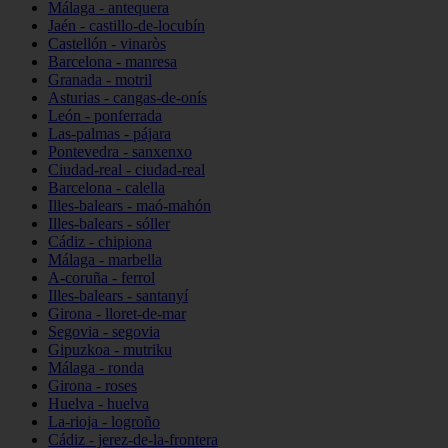
Málaga - antequera
Jaén - castillo-de-locubín
Castellón - vinaròs
Barcelona - manresa
Granada - motril
Asturias - cangas-de-onís
León - ponferrada
Las-palmas - pájara
Pontevedra - sanxenxo
Ciudad-real - ciudad-real
Barcelona - calella
Illes-balears - maó-mahón
Illes-balears - sóller
Cádiz - chipiona
Málaga - marbella
A-coruña - ferrol
Illes-balears - santanyí
Girona - lloret-de-mar
Segovia - segovia
Gipuzkoa - mutriku
Málaga - ronda
Girona - roses
Huelva - huelva
La-rioja - logroño
Cádiz - jerez-de-la-frontera