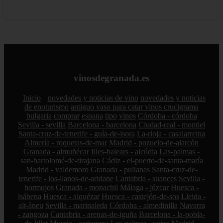
vinosdegranada.es
Inicio
novedades y noticias de vino
novedades y noticias
de enoturismo
antiguo vaso para catar vinos crucigrama
bulgaria
comprar
espana
tipo
vinos
Córdoba - córdoba
Sevilla - sevilla
Barcelona - barcelona
Ciudad-real - montiel
Santa-cruz-de-tenerife - guía-de-isora
La-rioja - casalarreina
Almería - roquetas-de-mar
Madrid - pozuelo-de-alarcón
Granada - almuñécar
Illes-balears - alcúdia
Las-palmas -
san-bartolomé-de-tirajana
Cádiz - el-puerto-de-santa-maría
Madrid - valdemoro
Granada - pulianas
Santa-cruz-de-
tenerife - los-llanos-de-aridane
Cantabria - suances
Sevilla -
bormujos
Granada - monachil
Málaga - júzcar
Huesca -
isábena
Huesca - alquézar
Huesca - castejón-de-sos
Lleida -
alt-àneu
Sevilla - marinaleda
Córdoba - almedinilla
Navarra
- zangoza
Cantabria - arenas-de-iguña
Barcelona - la-pobla-