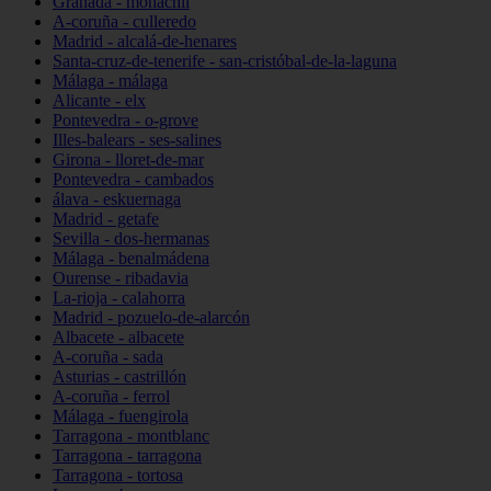
Granada - monachil
A-coruña - culleredo
Madrid - alcalá-de-henares
Santa-cruz-de-tenerife - san-cristóbal-de-la-laguna
Málaga - málaga
Alicante - elx
Pontevedra - o-grove
Illes-balears - ses-salines
Girona - lloret-de-mar
Pontevedra - cambados
álava - eskuernaga
Madrid - getafe
Sevilla - dos-hermanas
Málaga - benalmádena
Ourense - ribadavia
La-rioja - calahorra
Madrid - pozuelo-de-alarcón
Albacete - albacete
A-coruña - sada
Asturias - castrillón
A-coruña - ferrol
Málaga - fuengirola
Tarragona - montblanc
Tarragona - tarragona
Tarragona - tortosa