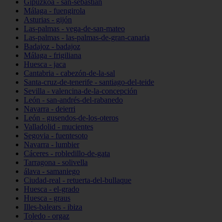
Gipuzkoa - san-sebastián
Málaga - fuengirola
Asturias - gijón
Las-palmas - vega-de-san-mateo
Las-palmas - las-palmas-de-gran-canaria
Badajoz - badajoz
Málaga - frigiliana
Huesca - jaca
Cantabria - cabezón-de-la-sal
Santa-cruz-de-tenerife - santiago-del-teide
Sevilla - valencina-de-la-concepción
León - san-andrés-del-rabanedo
Navarra - deierri
León - gusendos-de-los-oteros
Valladolid - mucientes
Segovia - fuentesoto
Navarra - lumbier
Cáceres - robledillo-de-gata
Tarragona - solivella
álava - samaniego
Ciudad-real - retuerta-del-bullaque
Huesca - el-grado
Huesca - graus
Illes-balears - ibiza
Toledo - orgaz