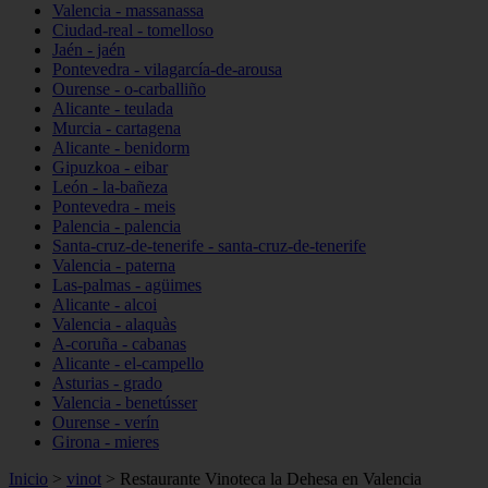
Valencia - massanassa
Ciudad-real - tomelloso
Jaén - jaén
Pontevedra - vilagarcía-de-arousa
Ourense - o-carballiño
Alicante - teulada
Murcia - cartagena
Alicante - benidorm
Gipuzkoa - eibar
León - la-bañeza
Pontevedra - meis
Palencia - palencia
Santa-cruz-de-tenerife - santa-cruz-de-tenerife
Valencia - paterna
Las-palmas - agüimes
Alicante - alcoi
Valencia - alaquàs
A-coruña - cabanas
Alicante - el-campello
Asturias - grado
Valencia - benetússer
Ourense - verín
Girona - mieres
Inicio
>
vinot
>
Restaurante Vinoteca la Dehesa en Valencia