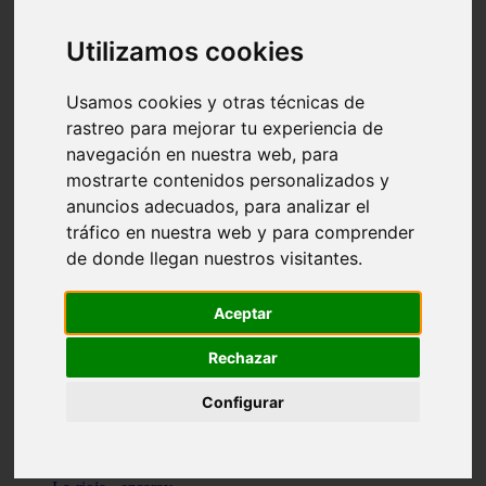
Granada - pulianas
Santa-cruz-de-tenerife - los-llanos-de-aridane
Utilizamos cookies
Cantabria - suances
Sevilla - bormujos
Granada - monachil
Usamos cookies y otras técnicas de
Málaga - júzcar
rastreo para mejorar tu experiencia de
Huesca - isábena
navegación en nuestra web, para
Huesca - alquézar
Huesca - castejón-de-sos
mostrarte contenidos personalizados y
Lleida - alt-àneu
anuncios adecuados, para analizar el
Sevilla - marinaleda
tráfico en nuestra web y para comprender
Córdoba - almedinilla
Navarra - zangoza
de donde llegan nuestros visitantes.
Cantabria - arenas-de-iguña
Barcelona - la-pobla-de-lillet
Murcia - cartagena
Aceptar
Las-palmas - yaiza
Madrid - nuevo-baztán
Rechazar
Sevilla - arahal
Málaga - istán
Configurar
Valladolid - fuensaldaña
Sevilla - salteras
Huesca - biescas
Granada - pampaneira