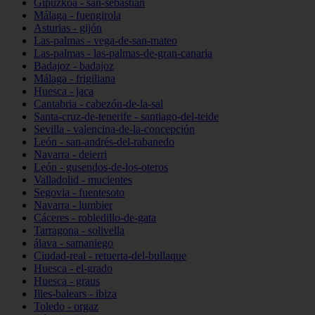
Gipuzkoa - san-sebastián
Málaga - fuengirola
Asturias - gijón
Las-palmas - vega-de-san-mateo
Las-palmas - las-palmas-de-gran-canaria
Badajoz - badajoz
Málaga - frigiliana
Huesca - jaca
Cantabria - cabezón-de-la-sal
Santa-cruz-de-tenerife - santiago-del-teide
Sevilla - valencina-de-la-concepción
León - san-andrés-del-rabanedo
Navarra - deierri
León - gusendos-de-los-oteros
Valladolid - mucientes
Segovia - fuentesoto
Navarra - lumbier
Cáceres - robledillo-de-gata
Tarragona - solivella
álava - samaniego
Ciudad-real - retuerta-del-bullaque
Huesca - el-grado
Huesca - graus
Illes-balears - ibiza
Toledo - orgaz