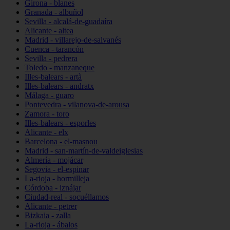
Girona - blanes
Granada - albuñol
Sevilla - alcalá-de-guadaíra
Alicante - altea
Madrid - villarejo-de-salvanés
Cuenca - tarancón
Sevilla - pedrera
Toledo - manzaneque
Illes-balears - artà
Illes-balears - andratx
Málaga - guaro
Pontevedra - vilanova-de-arousa
Zamora - toro
Illes-balears - esporles
Alicante - elx
Barcelona - el-masnou
Madrid - san-martín-de-valdeiglesias
Almería - mojácar
Segovia - el-espinar
La-rioja - hormilleja
Córdoba - iznájar
Ciudad-real - socuéllamos
Alicante - petrer
Bizkaia - zalla
La-rioja - ábalos