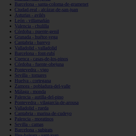
Barcelona - santa-coloma-de-gramenet
Ciudad-real - alcázar-de-san-juan
Asturias - avilés
León - villamañán
Valencia - chulilla
Córdoba - puente-genil
Granada - huétor-vega
Cantabria - bareyo
Valladolid - valladolid
Barcelona - font-rubí
Cuenca - casas-de-los-pinos
Córdoba - fuente-obejuna
Pontevedra - vigo
Sevilla - tomares
Huelva - cortegana
Zamora - pobladura-del-valle
Málaga - monda
Palencia - autilla-del-pino
Pontevedra - vilagarcía-de-arousa
Valladolid - rueda
Cantabria - marina-de-cudeyo
Palencia - moratinos
Sevilla - camas
Barcelona - subirats
Illes-balears - sant-joan