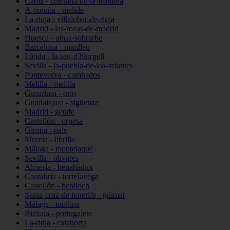
Cádiz - chiclana-de-la-frontera
A-coruña - melide
La-rioja - villalobar-de-rioja
Madrid - las-rozas-de-madrid
Huesca - aínsa-sobrarbe
Barcelona - manlleu
Lleida - la-seu-d39urgell
Sevilla - la-puebla-de-los-infantes
Pontevedra - cambados
Melilla - melilla
Gipuzkoa - orio
Guadalajara - sigüenza
Madrid - getafe
Castellón - orpesa
Girona - pals
Murcia - librilla
Málaga - montejaque
Sevilla - olivares
Almería - benahadux
Cantabria - torrelavega
Castellón - benlloch
Santa-cruz-de-tenerife - güímar
Málaga - mollina
Bizkaia - portugalete
La-rioja - calahorra