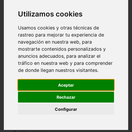
Granada - pulianas
Santa-cruz-de-tenerife - los-llanos-de-aridane
Utilizamos cookies
Cantabria - suances
Sevilla - bormujos
Granada - monachil
Usamos cookies y otras técnicas de
Málaga - júzcar
rastreo para mejorar tu experiencia de
Huesca - isábena
navegación en nuestra web, para
Huesca - alquézar
Huesca - castejón-de-sos
mostrarte contenidos personalizados y
Lleida - alt-àneu
anuncios adecuados, para analizar el
Sevilla - marinaleda
tráfico en nuestra web y para comprender
Córdoba - almedinilla
Navarra - zangoza
de donde llegan nuestros visitantes.
Cantabria - arenas-de-iguña
Barcelona - la-pobla-de-lillet
Murcia - cartagena
Aceptar
Las-palmas - yaiza
Madrid - nuevo-baztán
Rechazar
Sevilla - arahal
Málaga - istán
Configurar
Valladolid - fuensaldaña
Sevilla - salteras
Huesca - biescas
Granada - pampaneira