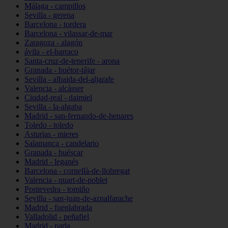
Málaga - campillos
Sevilla - gerena
Barcelona - tordera
Barcelona - vilassar-de-mar
Zaragoza - alagón
ávila - el-barraco
Santa-cruz-de-tenerife - arona
Granada - huétor-tájar
Sevilla - albaida-del-aljarafe
Valencia - alcàsser
Ciudad-real - daimiel
Sevilla - la-algaba
Madrid - san-fernando-de-henares
Toledo - toledo
Asturias - mieres
Salamanca - candelario
Granada - huéscar
Madrid - leganés
Barcelona - cornellà-de-llobregat
Valencia - quart-de-poblet
Pontevedra - tomiño
Sevilla - san-juan-de-aznalfarache
Madrid - fuenlabrada
Valladolid - peñafiel
Madrid - parla