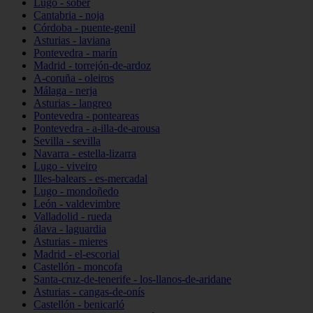
Lugo - sober
Cantabria - noja
Córdoba - puente-genil
Asturias - laviana
Pontevedra - marín
Madrid - torrejón-de-ardoz
A-coruña - oleiros
Málaga - nerja
Asturias - langreo
Pontevedra - ponteareas
Pontevedra - a-illa-de-arousa
Sevilla - sevilla
Navarra - estella-lizarra
Lugo - viveiro
Illes-balears - es-mercadal
Lugo - mondoñedo
León - valdevimbre
Valladolid - rueda
álava - laguardia
Asturias - mieres
Madrid - el-escorial
Castellón - moncofa
Santa-cruz-de-tenerife - los-llanos-de-aridane
Asturias - cangas-de-onís
Castellón - benicarló