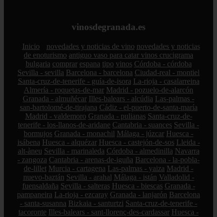
vinosdegranada.es
Inicio
novedades y noticias de vino
novedades y noticias
de enoturismo
antiguo vaso para catar vinos crucigrama
bulgaria
comprar
espana
tipo
vinos
Córdoba - córdoba
Sevilla - sevilla
Barcelona - barcelona
Ciudad-real - montiel
Santa-cruz-de-tenerife - guía-de-isora
La-rioja - casalarreina
Almería - roquetas-de-mar
Madrid - pozuelo-de-alarcón
Granada - almuñécar
Illes-balears - alcúdia
Las-palmas -
san-bartolomé-de-tirajana
Cádiz - el-puerto-de-santa-maría
Madrid - valdemoro
Granada - pulianas
Santa-cruz-de-
tenerife - los-llanos-de-aridane
Cantabria - suances
Sevilla -
bormujos
Granada - monachil
Málaga - júzcar
Huesca -
isábena
Huesca - alquézar
Huesca - castejón-de-sos
Lleida -
alt-àneu
Sevilla - marinaleda
Córdoba - almedinilla
Navarra
- zangoza
Cantabria - arenas-de-iguña
Barcelona - la-pobla-
de-lillet
Murcia - cartagena
Las-palmas - yaiza
Madrid -
nuevo-baztán
Sevilla - arahal
Málaga - istán
Valladolid -
fuensaldaña
Sevilla - salteras
Huesca - biescas
Granada -
pampaneira
La-rioja - ezcaray
Granada - lanjarón
Barcelona
- santa-susanna
Bizkaia - santurtzi
Santa-cruz-de-tenerife -
tacoronte
Illes-balears - sant-llorenç-des-cardassar
Huesca -