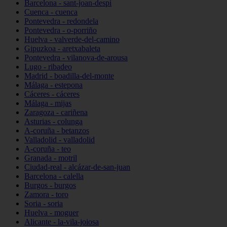
Barcelona - sant-joan-despí
Cuenca - cuenca
Pontevedra - redondela
Pontevedra - o-porriño
Huelva - valverde-del-camino
Gipuzkoa - aretxabaleta
Pontevedra - vilanova-de-arousa
Lugo - ribadeo
Madrid - boadilla-del-monte
Málaga - estepona
Cáceres - cáceres
Málaga - mijas
Zaragoza - cariñena
Asturias - colunga
A-coruña - betanzos
Valladolid - valladolid
A-coruña - teo
Granada - motril
Ciudad-real - alcázar-de-san-juan
Barcelona - calella
Burgos - burgos
Zamora - toro
Soria - soria
Huelva - moguer
Alicante - la-vila-joiosa