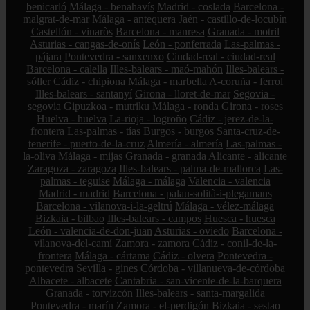
benicarló
Málaga - benahavís
Madrid - coslada
Barcelona -
malgrat-de-mar
Málaga - antequera
Jaén - castillo-de-locubín
Castellón - vinaròs
Barcelona - manresa
Granada - motril
Asturias - cangas-de-onís
León - ponferrada
Las-palmas -
pájara
Pontevedra - sanxenxo
Ciudad-real - ciudad-real
Barcelona - calella
Illes-balears - maó-mahón
Illes-balears -
sóller
Cádiz - chipiona
Málaga - marbella
A-coruña - ferrol
Illes-balears - santanyí
Girona - lloret-de-mar
Segovia -
segovia
Gipuzkoa - mutriku
Málaga - ronda
Girona - roses
Huelva - huelva
La-rioja - logroño
Cádiz - jerez-de-la-
frontera
Las-palmas - tías
Burgos - burgos
Santa-cruz-de-
tenerife - puerto-de-la-cruz
Almería - almería
Las-palmas -
la-oliva
Málaga - mijas
Granada - granada
Alicante - alicante
Zaragoza - zaragoza
Illes-balears - palma-de-mallorca
Las-
palmas - teguise
Málaga - málaga
Valencia - valencia
Madrid - madrid
Barcelona - palau-solità-i-plegamans
Barcelona - vilanova-i-la-geltrú
Málaga - vélez-málaga
Bizkaia - bilbao
Illes-balears - campos
Huesca - huesca
León - valencia-de-don-juan
Asturias - oviedo
Barcelona -
vilanova-del-camí
Zamora - zamora
Cádiz - conil-de-la-
frontera
Málaga - cártama
Cádiz - olvera
Pontevedra -
pontevedra
Sevilla - gines
Córdoba - villanueva-de-córdoba
Albacete - albacete
Cantabria - san-vicente-de-la-barquera
Granada - torvizcón
Illes-balears - santa-margalida
Pontevedra - marín
Zamora - el-perdigón
Bizkaia - sestao