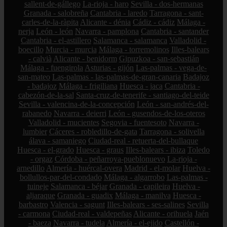
sallent-de-gállego
La-rioja - haro
Sevilla - dos-hermanas
Granada - salobreña
Cantabria - laredo
Tarragona - sant-
carles-de-la-ràpita
Alicante - dénia
Cádiz - cádiz
Málaga -
nerja
León - león
Navarra - pamplona
Cantabria - santander
Cantabria - el-astillero
Salamanca - salamanca
Valladolid -
boecillo
Murcia - murcia
Málaga - torremolinos
Illes-balears
- calvià
Alicante - benidorm
Gipuzkoa - san-sebastián
Málaga - fuengirola
Asturias - gijón
Las-palmas - vega-de-
san-mateo
Las-palmas - las-palmas-de-gran-canaria
Badajoz
- badajoz
Málaga - frigiliana
Huesca - jaca
Cantabria -
cabezón-de-la-sal
Santa-cruz-de-tenerife - santiago-del-teide
Sevilla - valencina-de-la-concepción
León - san-andrés-del-
rabanedo
Navarra - deierri
León - gusendos-de-los-oteros
Valladolid - mucientes
Segovia - fuentesoto
Navarra -
lumbier
Cáceres - robledillo-de-gata
Tarragona - solivella
álava - samaniego
Ciudad-real - retuerta-del-bullaque
Huesca - el-grado
Huesca - graus
Illes-balears - ibiza
Toledo
- orgaz
Córdoba - peñarroya-pueblonuevo
La-rioja -
arnedillo
Almería - huércal-overa
Madrid - el-molar
Huelva -
bollullos-par-del-condado
Málaga - algarrobo
Las-palmas -
tuineje
Salamanca - béjar
Granada - capileira
Huelva -
aljaraque
Granada - guadix
Málaga - manilva
Huesca -
barbastro
Valencia - sagunt
Illes-balears - ses-salines
Sevilla
- carmona
Ciudad-real - valdepeñas
Alicante - orihuela
Jaén
- baeza
Navarra - tudela
Almería - el-ejido
Castellón -