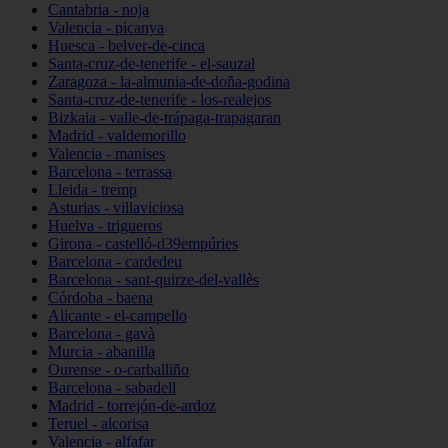
Cantabria - noja
Valencia - picanya
Huesca - belver-de-cinca
Santa-cruz-de-tenerife - el-sauzal
Zaragoza - la-almunia-de-doña-godina
Santa-cruz-de-tenerife - los-realejos
Bizkaia - valle-de-trápaga-trapagaran
Madrid - valdemorillo
Valencia - manises
Barcelona - terrassa
Lleida - tremp
Asturias - villaviciosa
Huelva - trigueros
Girona - castelló-d39empúries
Barcelona - cardedeu
Barcelona - sant-quirze-del-vallès
Córdoba - baena
Alicante - el-campello
Barcelona - gavà
Murcia - abanilla
Ourense - o-carballiño
Barcelona - sabadell
Madrid - torrejón-de-ardoz
Teruel - alcorisa
Valencia - alfafar