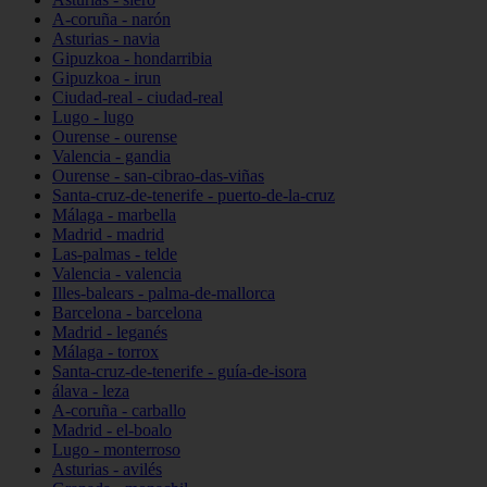
A-coruña - narón
Asturias - navia
Gipuzkoa - hondarribia
Gipuzkoa - irun
Ciudad-real - ciudad-real
Lugo - lugo
Ourense - ourense
Valencia - gandia
Ourense - san-cibrao-das-viñas
Santa-cruz-de-tenerife - puerto-de-la-cruz
Málaga - marbella
Madrid - madrid
Las-palmas - telde
Valencia - valencia
Illes-balears - palma-de-mallorca
Barcelona - barcelona
Madrid - leganés
Málaga - torrox
Santa-cruz-de-tenerife - guía-de-isora
álava - leza
A-coruña - carballo
Madrid - el-boalo
Lugo - monterroso
Asturias - avilés