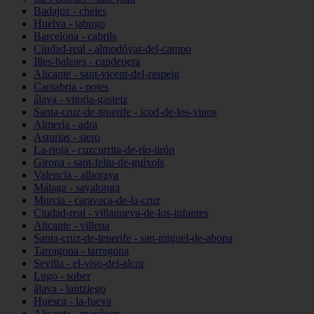
Badajoz - cheles
Huelva - jabugo
Barcelona - cabrils
Ciudad-real - almodóvar-del-campo
Illes-balears - capdepera
Alicante - sant-vicent-del-raspeig
Cantabria - potes
álava - vitoria-gasteiz
Santa-cruz-de-tenerife - icod-de-los-vinos
Almería - adra
Asturias - siero
La-rioja - cuzcurrita-de-río-tirón
Girona - sant-feliu-de-guíxols
Valencia - alboraya
Málaga - sayalonga
Murcia - caravaca-de-la-cruz
Ciudad-real - villanueva-de-los-infantes
Alicante - villena
Santa-cruz-de-tenerife - san-miguel-de-abona
Tarragona - tarragona
Sevilla - el-viso-del-alcor
Lugo - sober
álava - lantziego
Huesca - la-fueva
Alicante - monòver