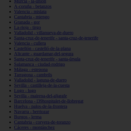
Murcia - la-unión
A-coruña - betanzos
Valencia - mislata
Cantabria - miengo
Granada - gor
La-rioja - tirgo
Valladolid - villanueva-de-duero
Santa-cruz-de-tenerife - santa-cruz-de-tenerife
Valencia - cullera
Castellón - castelló-de-la-plana
Alicante - guardamar-del-segura
Santa-cruz-de-tenerife - santa-úrsula
Salamanca - ciudad-rodrigo
Málaga - estepona
Tarragona - cambrils
Valladolid - laguna-de-duero
Sevilla - castilleja-de-la-cuesta
Lugo - lugo
Sevilla - mairena-del-aljarafe
Barcelona - l39hospitalet-de-llobregat
Huelva - palos-de-la-frontera
Navarra - berriozar
Burgos - lerma
Cantabria - corvera-de-toranzo
Cáceres - montánchez