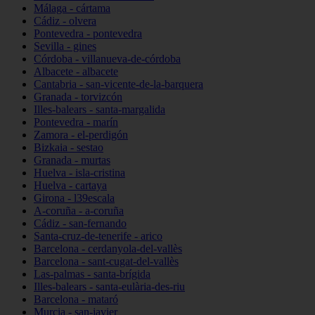
Málaga - cártama
Cádiz - olvera
Pontevedra - pontevedra
Sevilla - gines
Córdoba - villanueva-de-córdoba
Albacete - albacete
Cantabria - san-vicente-de-la-barquera
Granada - torvizcón
Illes-balears - santa-margalida
Pontevedra - marín
Zamora - el-perdigón
Bizkaia - sestao
Granada - murtas
Huelva - isla-cristina
Huelva - cartaya
Girona - l39escala
A-coruña - a-coruña
Cádiz - san-fernando
Santa-cruz-de-tenerife - arico
Barcelona - cerdanyola-del-vallès
Barcelona - sant-cugat-del-vallès
Las-palmas - santa-brígida
Illes-balears - santa-eulària-des-riu
Barcelona - mataró
Murcia - san-javier