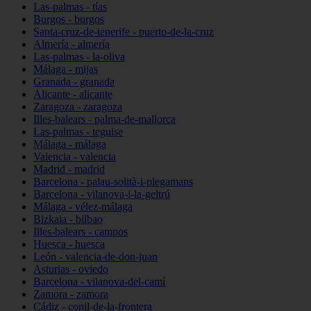
Las-palmas - tías
Burgos - burgos
Santa-cruz-de-tenerife - puerto-de-la-cruz
Almería - almería
Las-palmas - la-oliva
Málaga - mijas
Granada - granada
Alicante - alicante
Zaragoza - zaragoza
Illes-balears - palma-de-mallorca
Las-palmas - teguise
Málaga - málaga
Valencia - valencia
Madrid - madrid
Barcelona - palau-solità-i-plegamans
Barcelona - vilanova-i-la-geltrú
Málaga - vélez-málaga
Bizkaia - bilbao
Illes-balears - campos
Huesca - huesca
León - valencia-de-don-juan
Asturias - oviedo
Barcelona - vilanova-del-camí
Zamora - zamora
Cádiz - conil-de-la-frontera