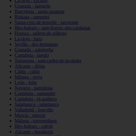
La-rioja - ezcaray
Granada - lanjarón
Barcelona - santa-susanna
Bizkaia - santurtzi
Santa-cruz-de-tenerife - tacoronte
Illes-balears - sant-llorenç-des-cardassar
Huesca - sallent-de-gállego
La-rioja - haro
Sevilla - dos-hermanas
Granada - salobreña
Cantabria - laredo
Tarragona - sant-carles-de-la-ràpita
Alicante - dénia
Cádiz - cádiz
Málaga - nerja
León - león
Navarra - pamplona
Cantabria - santander
Cantabria - el-astillero
Salamanca - salamanca
Valladolid - boecillo
Murcia - murcia
Málaga - torremolinos
Illes-balears - calvià
Alicante - benidorm