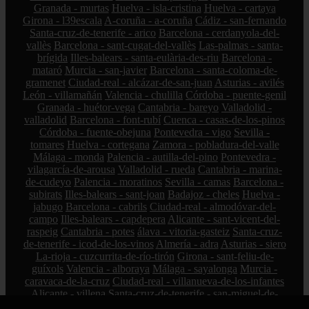
Granada - murtas
Huelva - isla-cristina
Huelva - cartaya
Girona - l39escala
A-coruña - a-coruña
Cádiz - san-fernando
Santa-cruz-de-tenerife - arico
Barcelona - cerdanyola-del-
vallès
Barcelona - sant-cugat-del-vallès
Las-palmas - santa-
brígida
Illes-balears - santa-eulària-des-riu
Barcelona -
mataró
Murcia - san-javier
Barcelona - santa-coloma-de-
gramenet
Ciudad-real - alcázar-de-san-juan
Asturias - avilés
León - villamañán
Valencia - chulilla
Córdoba - puente-genil
Granada - huétor-vega
Cantabria - bareyo
Valladolid -
valladolid
Barcelona - font-rubí
Cuenca - casas-de-los-pinos
Córdoba - fuente-obejuna
Pontevedra - vigo
Sevilla -
tomares
Huelva - cortegana
Zamora - pobladura-del-valle
Málaga - monda
Palencia - autilla-del-pino
Pontevedra -
vilagarcía-de-arousa
Valladolid - rueda
Cantabria - marina-
de-cudeyo
Palencia - moratinos
Sevilla - camas
Barcelona -
subirats
Illes-balears - sant-joan
Badajoz - cheles
Huelva -
jabugo
Barcelona - cabrils
Ciudad-real - almodóvar-del-
campo
Illes-balears - capdepera
Alicante - sant-vicent-del-
raspeig
Cantabria - potes
álava - vitoria-gasteiz
Santa-cruz-
de-tenerife - icod-de-los-vinos
Almería - adra
Asturias - siero
La-rioja - cuzcurrita-de-río-tirón
Girona - sant-feliu-de-
guíxols
Valencia - alboraya
Málaga - sayalonga
Murcia -
caravaca-de-la-cruz
Ciudad-real - villanueva-de-los-infantes
Alicante - villena
Santa-cruz-de-tenerife - san-miguel-de-
abona
Tarragona - tarragona
Sevilla - el-viso-del-alcor
Lugo