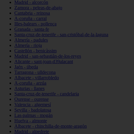
Madrid - alcorcón
Zamora - peleas-de-abajo
Cantabria - reinosa
A-coruña - carral
Illes-balears - pollença
Granada - santa-fe
Santa-cruz-de-tenerife - san-cristóbal-de-la-laguna
Almería - padules
Almería - rioja
Castellón - benicàssim
Madrid - san-sebastián-de-los-reyes
Alicante - sant-joan-d39alacant
Jaén - úbeda
Tarragona - ulldecona
Albacete - villarrobledo
A-coruña - arzúa
Asturias - llanes
Santa-cruz-de-tenerife - candelaria
Ourense - ourense
Valencia - algemesí
Sevilla - badolatosa
Las-palmas - mogán
Huelva - almonte
Albacete - chinchilla-de-monte-aragón
Madrid - alpedrete