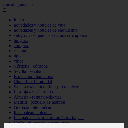
vinosdegranada.es
☰
Inicio
novedades y noticias de vino
novedades y noticias de enoturismo
antiguo vaso para catar vinos crucigrama
bulgaria
comprar
espana
tipo
vinos
Córdoba - córdoba
Sevilla - sevilla
Barcelona - barcelona
Ciudad-real - montiel
Santa-cruz-de-tenerife - guía-de-isora
La-rioja - casalarreina
Almería - roquetas-de-mar
Madrid - pozuelo-de-alarcón
Granada - almuñécar
Illes-balears - alcúdia
Las-palmas - san-bartolomé-de-tirajana
Cádiz - el-puerto-de-santa-maría
Madrid - valdemoro