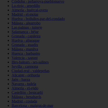
Córdoba - peñarroya-pueblonuevo
La-rioja - arnedillo
Almería - huércal-overa
Madrid - el-molar
Huelva - bollullos-par-del-condado
Málaga - algarrobo
Las-palmas - tuineje
Salamanca - béjar
Granada - capileira
Huelva - aljaraque
Granada - guadix
Málaga - manilva
Huesca - barbastro
Valencia - sagunt
Illes-balears - ses-salines
Sevilla - carmona
Ciudad-real - valdepeñas
Alicante - orihuela
Jaén - baeza
Navarra - tudela
Almería - el-ejido
Castellón - benicarló
Málaga - benahavís
Madrid - coslada
Barcelona - malgrat-de-mar