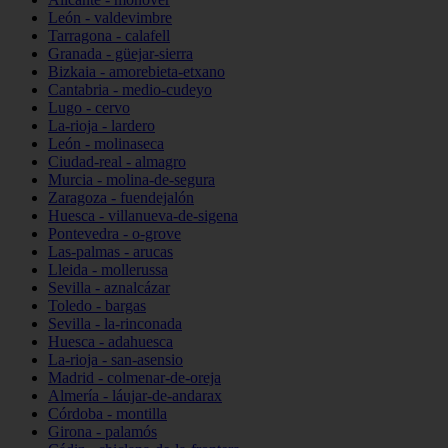
León - valdevimbre
Tarragona - calafell
Granada - güejar-sierra
Bizkaia - amorebieta-etxano
Cantabria - medio-cudeyo
Lugo - cervo
La-rioja - lardero
León - molinaseca
Ciudad-real - almagro
Murcia - molina-de-segura
Zaragoza - fuendejalón
Huesca - villanueva-de-sigena
Pontevedra - o-grove
Las-palmas - arucas
Lleida - mollerussa
Sevilla - aznalcázar
Toledo - bargas
Sevilla - la-rinconada
Huesca - adahuesca
La-rioja - san-asensio
Madrid - colmenar-de-oreja
Almería - láujar-de-andarax
Córdoba - montilla
Girona - palamós