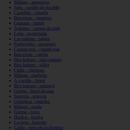
Málaga - antequera
Jaén - castillo-de-locubín
Castellón - vinaròs
Barcelona - manresa
Granada - motril
Asturias - cangas-de-onís
León - ponferrada
Las-palmas - pájara
Pontevedra - sanxenxo
Ciudad-real - ciudad-real
Barcelona - calella
Illes-balears - maó-mahón
Illes-balears - sóller
Cádiz - chipiona
Málaga - marbella
A-coruña - ferrol
Illes-balears - santanyí
Girona - lloret-de-mar
Segovia - segovia
Gipuzkoa - mutriku
Málaga - ronda
Girona - roses
Huelva - huelva
La-rioja - logroño
Cádiz - jerez-de-la-frontera