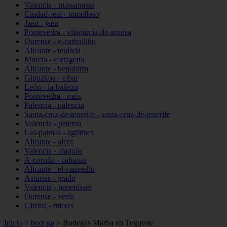
Valencia - massanassa
Ciudad-real - tomelloso
Jaén - jaén
Pontevedra - vilagarcía-de-arousa
Ourense - o-carballiño
Alicante - teulada
Murcia - cartagena
Alicante - benidorm
Gipuzkoa - eibar
León - la-bañeza
Pontevedra - meis
Palencia - palencia
Santa-cruz-de-tenerife - santa-cruz-de-tenerife
Valencia - paterna
Las-palmas - agüimes
Alicante - alcoi
Valencia - alaquàs
A-coruña - cabanas
Alicante - el-campello
Asturias - grado
Valencia - benetússer
Ourense - verín
Girona - mieres
Inicio
>
bodega
>
Bodegas Marba en Tegueste