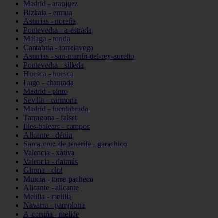
Madrid - aranjuez
Bizkaia - ermua
Asturias - noreña
Pontevedra - a-estrada
Málaga - ronda
Cantabria - torrelavega
Asturias - san-martín-del-rey-aurelio
Pontevedra - silleda
Huesca - huesca
Lugo - chantada
Madrid - pinto
Sevilla - carmona
Madrid - fuenlabrada
Tarragona - falset
Illes-balears - campos
Alicante - dénia
Santa-cruz-de-tenerife - garachico
Valencia - xàtiva
Valencia - daimús
Girona - olot
Murcia - torre-pacheco
Alicante - alicante
Melilla - melilla
Navarra - pamplona
A-coruña - melide