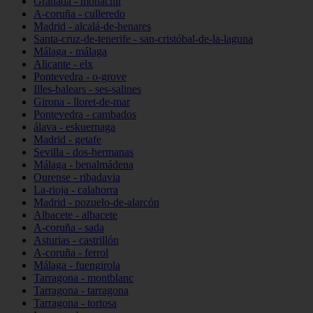
Granada - monachil
A-coruña - culleredo
Madrid - alcalá-de-henares
Santa-cruz-de-tenerife - san-cristóbal-de-la-laguna
Málaga - málaga
Alicante - elx
Pontevedra - o-grove
Illes-balears - ses-salines
Girona - lloret-de-mar
Pontevedra - cambados
álava - eskuernaga
Madrid - getafe
Sevilla - dos-hermanas
Málaga - benalmádena
Ourense - ribadavia
La-rioja - calahorra
Madrid - pozuelo-de-alarcón
Albacete - albacete
A-coruña - sada
Asturias - castrillón
A-coruña - ferrol
Málaga - fuengirola
Tarragona - montblanc
Tarragona - tarragona
Tarragona - tortosa