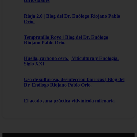
curiosidades
Rioja 2.0 | Blog del Dr. Enólogo Riojano Pablo
Orio.
Tempranillo Royo | Blog del Dr. Enólogo
Riojano Pablo Orio.
Huella, carbono cero. | Viticultura y Enología.
Siglo XXI
Uso de sulfuroso, desinfección barricas | Blog del
Dr. Enólogo Riojano Pablo Orio.
El acodo ,una práctica vitivínicola milenaria