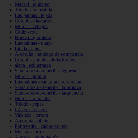
Madrid - el-álamo
Toledo - fuensalida
Las-palmas - tejeda
Córdoba - la-carlota
Murcia - cehegín
Cádiz - rota
Huelva - gibraleón
Las-palmas - tinajo
Lleida - lleida
A-coruña - santiago-de-compostela
Córdoba - aguilar-de-la-frontera
álava - eskuernaga
Santa-cruz-de-tenerife - tegueste
Murcia - jumilla
Las-palmas - santa-lucía-de-tirajana
Santa-cruz-de-tenerife - la-orotava
Santa-cruz-de-tenerife - la-guancha
Murcia - moratalla
Toledo - yepes
Cáceres - cáceres
Valencia - torrent
A-coruña - ribeira
Pontevedra - caldas-de-reis
Málaga - torrox
Almería - olula-del-río