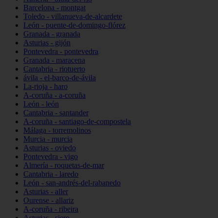
Barcelona - montgat
Toledo - villanueva-de-alcardete
León - puente-de-domingo-flórez
Granada - granada
Asturias - gijón
Pontevedra - pontevedra
Granada - maracena
Cantabria - riotuerto
ávila - el-barco-de-ávila
La-rioja - haro
A-coruña - a-coruña
León - león
Cantabria - santander
A-coruña - santiago-de-compostela
Málaga - torremolinos
Murcia - murcia
Asturias - oviedo
Pontevedra - vigo
Almería - roquetas-de-mar
Cantabria - laredo
León - san-andrés-del-rabanedo
Asturias - aller
Ourense - allariz
A-coruña - ribeira
Asturias - siero