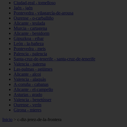
Ciudad-real - tomelloso
Jaén - jaén
Pontevedra - vilagarcía-de-arousa
Ourense - o-carballiño
Alicante - teulada
Murcia - cartagena
Alicante - benidorm
Gipuzkoa - eibar
León - la-bañeza
Pontevedra - meis
Palencia - palencia
Santa-cruz-de-tenerife - santa-cruz-de-tenerife
Valencia - paterna
Las-palmas - agüimes
Alicante - alcoi
Valencia - alaquàs
A-coruña - cabanas
Alicante - el-campello
Asturias - grado
Valencia - benetússer
Ourense - verín
Girona - mieres
Inicio
>
c-diz-jerez-de-la-frontera