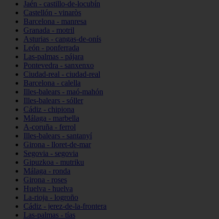
Jaén - castillo-de-locubín
Castellón - vinaròs
Barcelona - manresa
Granada - motril
Asturias - cangas-de-onís
León - ponferrada
Las-palmas - pájara
Pontevedra - sanxenxo
Ciudad-real - ciudad-real
Barcelona - calella
Illes-balears - maó-mahón
Illes-balears - sóller
Cádiz - chipiona
Málaga - marbella
A-coruña - ferrol
Illes-balears - santanyí
Girona - lloret-de-mar
Segovia - segovia
Gipuzkoa - mutriku
Málaga - ronda
Girona - roses
Huelva - huelva
La-rioja - logroño
Cádiz - jerez-de-la-frontera
Las-palmas - tías