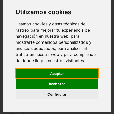
Santa-cruz-de-tenerife - los-llanos-de-aridane
Cantabria - suances
Utilizamos cookies
Sevilla - bormujos
Granada - monachil
Málaga - júzcar
Usamos cookies y otras técnicas de
Huesca - isábena
rastreo para mejorar tu experiencia de
Huesca - alquézar
navegación en nuestra web, para
Huesca - castejón-de-sos
Lleida - alt-àneu
mostrarte contenidos personalizados y
Sevilla - marinaleda
anuncios adecuados, para analizar el
Córdoba - almedinilla
tráfico en nuestra web y para comprender
Navarra - zangoza
Cantabria - arenas-de-iguña
de donde llegan nuestros visitantes.
Barcelona - la-pobla-de-lillet
Murcia - cartagena
Las-palmas - yaiza
Aceptar
Madrid - nuevo-baztán
Sevilla - arahal
Rechazar
Málaga - istán
Valladolid - fuensaldaña
Configurar
Sevilla - salteras
Huesca - biescas
Granada - pampaneira
La-rioja - ezcaray