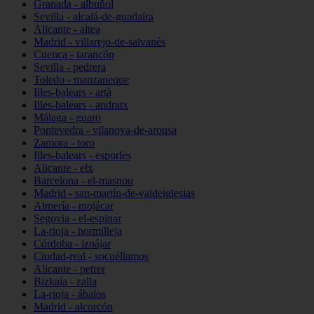
Granada - albuñol
Sevilla - alcalá-de-guadaíra
Alicante - altea
Madrid - villarejo-de-salvanés
Cuenca - tarancón
Sevilla - pedrera
Toledo - manzaneque
Illes-balears - artà
Illes-balears - andratx
Málaga - guaro
Pontevedra - vilanova-de-arousa
Zamora - toro
Illes-balears - esporles
Alicante - elx
Barcelona - el-masnou
Madrid - san-martín-de-valdeiglesias
Almería - mojácar
Segovia - el-espinar
La-rioja - hormilleja
Córdoba - iznájar
Ciudad-real - socuéllamos
Alicante - petrer
Bizkaia - zalla
La-rioja - ábalos
Madrid - alcorcón