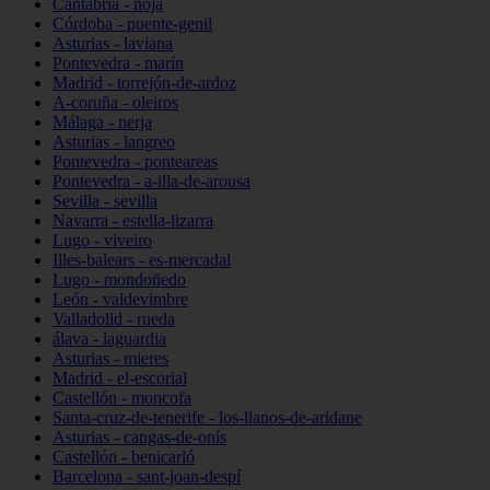
Cantabria - noja
Córdoba - puente-genil
Asturias - laviana
Pontevedra - marín
Madrid - torrejón-de-ardoz
A-coruña - oleiros
Málaga - nerja
Asturias - langreo
Pontevedra - ponteareas
Pontevedra - a-illa-de-arousa
Sevilla - sevilla
Navarra - estella-lizarra
Lugo - viveiro
Illes-balears - es-mercadal
Lugo - mondoñedo
León - valdevimbre
Valladolid - rueda
álava - laguardia
Asturias - mieres
Madrid - el-escorial
Castellón - moncofa
Santa-cruz-de-tenerife - los-llanos-de-aridane
Asturias - cangas-de-onís
Castellón - benicarló
Barcelona - sant-joan-despí