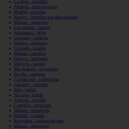
La-rioja - arnedillo
Almería - huércal-overa
Madrid - el-molar
Huelva - bollullos-par-del-condado
Málaga - algarrobo
Las-palmas - tuineje
Salamanca - béjar
Granada - capileira
Huelva - aljaraque
Granada - guadix
Málaga - manilva
Huesca - barbastro
Valencia - sagunt
Illes-balears - ses-salines
Sevilla - carmona
Ciudad-real - valdepeñas
Alicante - orihuela
Jaén - baeza
Navarra - tudela
Almería - el-ejido
Castellón - benicarló
Málaga - benahavís
Madrid - coslada
Barcelona - malgrat-de-mar
Málaga - antequera