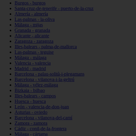
Burgos - burgos
Santa-cruz-de-tenerife - puerto-de-la-cruz
Almería - almería
Las-palmas - la-oliva
Málaga - mijas
Granada - granada
Alicante - alicante
Zaragoza - zaragoza
Illes-balears - palma-de-mallorca
Las-palmas - teguise
Málaga - málaga
Valencia - valencia
Madrid - madrid
Barcelona - palau-solità-i-plegamans
Barcelona - vilanova-i-la-geltrú
Málaga - vélez-málaga
Bizkaia - bilbao
Illes-balears - campos
Huesca - huesca
León - valencia-de-don-juan
Asturias - oviedo
Barcelona - vilanova-del-camí
Zamora - zamora
Cádiz - conil-de-la-frontera
Málaga - cártama