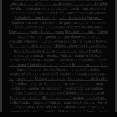
cabezón-de-la-sal
Santa-cruz-de-tenerife - santiago-del-teide
Sevilla - valencina-de-la-concepción
León - san-andrés-del-
rabanedo
Navarra - deierri
León - gusendos-de-los-oteros
Valladolid - mucientes
Segovia - fuentesoto
Navarra -
lumbier
Cáceres - robledillo-de-gata
Tarragona - solivella
álava - samaniego
Ciudad-real - retuerta-del-bullaque
Huesca - el-grado
Huesca - graus
Illes-balears - ibiza
Toledo
- orgaz
Córdoba - peñarroya-pueblonuevo
La-rioja -
arnedillo
Almería - huércal-overa
Madrid - el-molar
Huelva -
bollullos-par-del-condado
Málaga - algarrobo
Las-palmas -
tuineje
Salamanca - béjar
Granada - capileira
Huelva -
aljaraque
Granada - guadix
Málaga - manilva
Huesca -
barbastro
Valencia - sagunt
Illes-balears - ses-salines
Sevilla
- carmona
Ciudad-real - valdepeñas
Alicante - orihuela
Jaén
- baeza
Navarra - tudela
Almería - el-ejido
Castellón -
benicarló
Málaga - benahavís
Madrid - coslada
Barcelona -
malgrat-de-mar
Málaga - antequera
Jaén - castillo-de-locubín
Castellón - vinaròs
Barcelona - manresa
Granada - motril
Asturias - cangas-de-onís
León - ponferrada
Las-palmas -
pájara
Pontevedra - sanxenxo
Ciudad-real - ciudad-real
Barcelona - calella
Illes-balears - maó-mahón
Illes-balears -
sóller
Cádiz - chipiona
Málaga - marbella
A-coruña - ferrol
Illes-balears - santanyí
Girona - lloret-de-mar
Segovia -
segovia
Gipuzkoa - mutriku
Málaga - ronda
Girona - roses
Huelva - huelva
La-rioja - logroño
Cádiz - jerez-de-la-