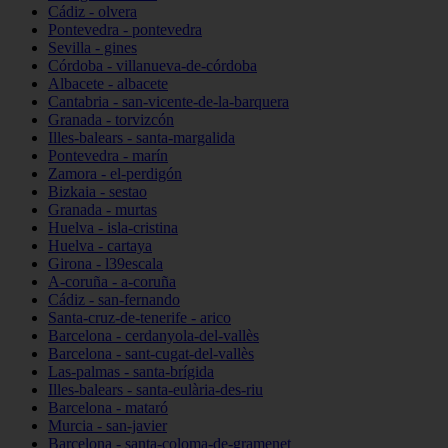
Cádiz - olvera
Pontevedra - pontevedra
Sevilla - gines
Córdoba - villanueva-de-córdoba
Albacete - albacete
Cantabria - san-vicente-de-la-barquera
Granada - torvizcón
Illes-balears - santa-margalida
Pontevedra - marín
Zamora - el-perdigón
Bizkaia - sestao
Granada - murtas
Huelva - isla-cristina
Huelva - cartaya
Girona - l39escala
A-coruña - a-coruña
Cádiz - san-fernando
Santa-cruz-de-tenerife - arico
Barcelona - cerdanyola-del-vallès
Barcelona - sant-cugat-del-vallès
Las-palmas - santa-brígida
Illes-balears - santa-eulària-des-riu
Barcelona - mataró
Murcia - san-javier
Barcelona - santa-coloma-de-gramenet