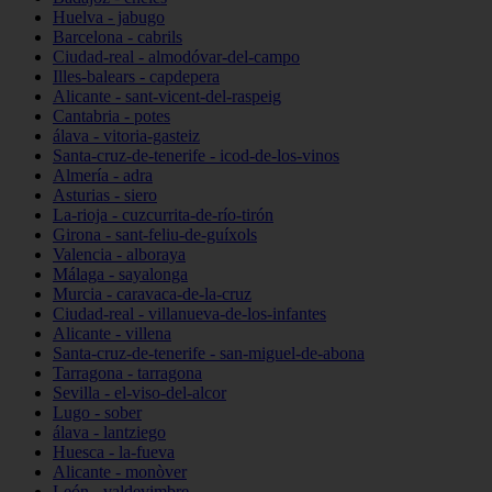
Huelva - jabugo
Barcelona - cabrils
Ciudad-real - almodóvar-del-campo
Illes-balears - capdepera
Alicante - sant-vicent-del-raspeig
Cantabria - potes
álava - vitoria-gasteiz
Santa-cruz-de-tenerife - icod-de-los-vinos
Almería - adra
Asturias - siero
La-rioja - cuzcurrita-de-río-tirón
Girona - sant-feliu-de-guíxols
Valencia - alboraya
Málaga - sayalonga
Murcia - caravaca-de-la-cruz
Ciudad-real - villanueva-de-los-infantes
Alicante - villena
Santa-cruz-de-tenerife - san-miguel-de-abona
Tarragona - tarragona
Sevilla - el-viso-del-alcor
Lugo - sober
álava - lantziego
Huesca - la-fueva
Alicante - monòver
León - valdevimbre