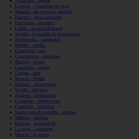
A-coruña - melide
La-rioja - villalobar-de-rioja
Madrid - las-rozas-de-madrid
Huesca - aínsa-sobrarbe
Barcelona - manlleu
Lleida - la-seu-d39urgell
Sevilla - la-puebla-de-los-infantes
Pontevedra - cambados
Melilla - melilla
Gipuzkoa - orio
Guadalajara - sigüenza
Madrid - getafe
Castellón - orpesa
Girona - pals
Murcia - librilla
Málaga - montejaque
Sevilla - olivares
Almería - benahadux
Cantabria - torrelavega
Castellón - benlloch
Santa-cruz-de-tenerife - güímar
Málaga - mollina
Bizkaia - portugalete
La-rioja - calahorra
Murcia - la-unión