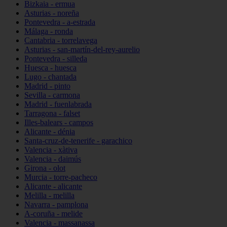
Bizkaia - ermua
Asturias - noreña
Pontevedra - a-estrada
Málaga - ronda
Cantabria - torrelavega
Asturias - san-martín-del-rey-aurelio
Pontevedra - silleda
Huesca - huesca
Lugo - chantada
Madrid - pinto
Sevilla - carmona
Madrid - fuenlabrada
Tarragona - falset
Illes-balears - campos
Alicante - dénia
Santa-cruz-de-tenerife - garachico
Valencia - xàtiva
Valencia - daimús
Girona - olot
Murcia - torre-pacheco
Alicante - alicante
Melilla - melilla
Navarra - pamplona
A-coruña - melide
Valencia - massanassa