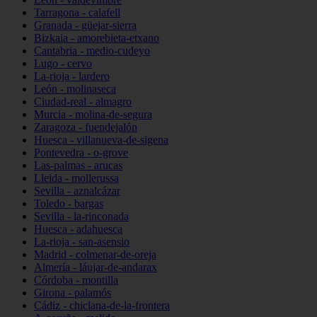
Tarragona - calafell
Granada - güejar-sierra
Bizkaia - amorebieta-etxano
Cantabria - medio-cudeyo
Lugo - cervo
La-rioja - lardero
León - molinaseca
Ciudad-real - almagro
Murcia - molina-de-segura
Zaragoza - fuendejalón
Huesca - villanueva-de-sigena
Pontevedra - o-grove
Las-palmas - arucas
Lleida - mollerussa
Sevilla - aznalcázar
Toledo - bargas
Sevilla - la-rinconada
Huesca - adahuesca
La-rioja - san-asensio
Madrid - colmenar-de-oreja
Almería - láujar-de-andarax
Córdoba - montilla
Girona - palamós
Cádiz - chiclana-de-la-frontera