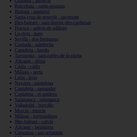
Granada - lanjarón
Barcelona - santa-susanna
Bizkaia - santurtzi
Santa-cruz-de-tenerife - tacoronte
Illes-balears - sant-llorenç-des-cardassar
Huesca - sallent-de-gállego
La-rioja - haro
Sevilla - dos-hermanas
Granada - salobreña
Cantabria - laredo
Tarragona - sant-carles-de-la-ràpita
Alicante - dénia
Cádiz - cádiz
Málaga - nerja
León - león
Navarra - pamplona
Cantabria - santander
Cantabria - el-astillero
Salamanca - salamanca
Valladolid - boecillo
Murcia - murcia
Málaga - torremolinos
Illes-balears - calvià
Alicante - benidorm
Gipuzkoa - san-sebastián