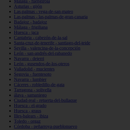
Málaga - fuengirola
Asturias - gijón
Las-palmas - vega-de-san-mateo
Las-palmas - las-palmas-de-gran-canaria
Badajoz - badajoz
Málaga - frigiliana
Huesca - jaca
Cantabria - cabezón-de-la-sal
Santa-cruz-de-tenerife - santiago-del-teide
Sevilla - valencina-de-la-concepción
León - san-andrés-del-rabanedo
Navarra - deierri
León - gusendos-de-los-oteros
Valladolid - mucientes
Segovia - fuentesoto
Navarra - lumbier
Cáceres - robledillo-de-gata
Tarragona - solivella
álava - samaniego
Ciudad-real - retuerta-del-bullaque
Huesca - el-grado
Huesca - graus
Illes-balears - ibiza
Toledo - orgaz
Córdoba - peñarroya-pueblonuevo