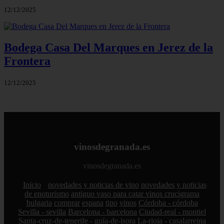
12/12/2025
Bodega Casa Del Marques en Jerez de la
Frontera
12/12/2025
vinosdegranada.es
vinosdegranada.es
Inicio
novedades y noticias de vino
novedades y noticias
de enoturismo
antiguo vaso para catar vinos crucigrama
bulgaria
comprar
espana
tipo
vinos
Córdoba - córdoba
Sevilla - sevilla
Barcelona - barcelona
Ciudad-real - montiel
Santa-cruz-de-tenerife - guía-de-isora
La-rioja - casalarreina