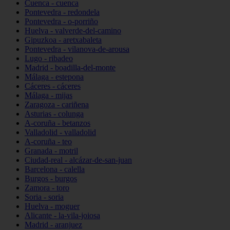
Cuenca - cuenca
Pontevedra - redondela
Pontevedra - o-porriño
Huelva - valverde-del-camino
Gipuzkoa - aretxabaleta
Pontevedra - vilanova-de-arousa
Lugo - ribadeo
Madrid - boadilla-del-monte
Málaga - estepona
Cáceres - cáceres
Málaga - mijas
Zaragoza - cariñena
Asturias - colunga
A-coruña - betanzos
Valladolid - valladolid
A-coruña - teo
Granada - motril
Ciudad-real - alcázar-de-san-juan
Barcelona - calella
Burgos - burgos
Zamora - toro
Soria - soria
Huelva - moguer
Alicante - la-vila-joiosa
Madrid - aranjuez