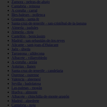
Zamora - peleas-de-abajo
Cantabria - reinosa
A-coruña - carral
Illes-balears - pollença
Granada - santa-fe
Santa-cruz-de-tenerife - san-cristóbal-de-la-laguna
Almería - padules
Almería - rioja
Castellón - benicàssim
Madrid - san-sebastián-de-los-reyes
Alicante - sant-joan-d39alacant
Jaén - úbeda
Tarragona - ulldecona
Albacete - villarrobledo
A-coruña - arzúa
Asturias - llanes
Santa-cruz-de-tenerife - candelaria
Ourense - ourense
Valencia - algemesí
Sevilla - badolatosa
Las-palmas - mogán
Huelva - almonte
Albacete - chinchilla-de-monte-aragón
Madrid - alpedrete
Cantabria - noja