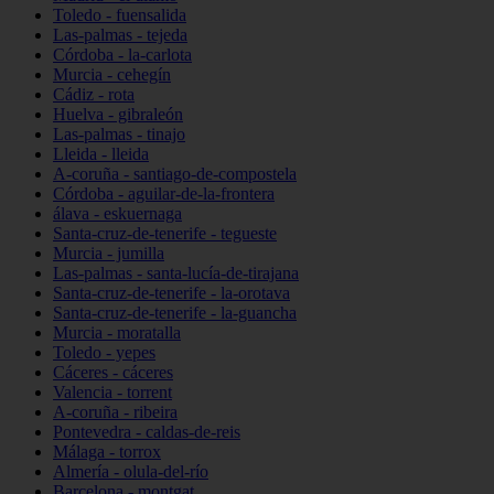
Toledo - fuensalida
Las-palmas - tejeda
Córdoba - la-carlota
Murcia - cehegín
Cádiz - rota
Huelva - gibraleón
Las-palmas - tinajo
Lleida - lleida
A-coruña - santiago-de-compostela
Córdoba - aguilar-de-la-frontera
álava - eskuernaga
Santa-cruz-de-tenerife - tegueste
Murcia - jumilla
Las-palmas - santa-lucía-de-tirajana
Santa-cruz-de-tenerife - la-orotava
Santa-cruz-de-tenerife - la-guancha
Murcia - moratalla
Toledo - yepes
Cáceres - cáceres
Valencia - torrent
A-coruña - ribeira
Pontevedra - caldas-de-reis
Málaga - torrox
Almería - olula-del-río
Barcelona - montgat