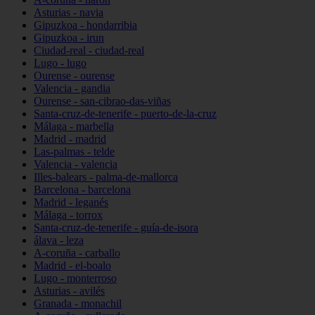
Asturias - navia
Gipuzkoa - hondarribia
Gipuzkoa - irun
Ciudad-real - ciudad-real
Lugo - lugo
Ourense - ourense
Valencia - gandia
Ourense - san-cibrao-das-viñas
Santa-cruz-de-tenerife - puerto-de-la-cruz
Málaga - marbella
Madrid - madrid
Las-palmas - telde
Valencia - valencia
Illes-balears - palma-de-mallorca
Barcelona - barcelona
Madrid - leganés
Málaga - torrox
Santa-cruz-de-tenerife - guía-de-isora
álava - leza
A-coruña - carballo
Madrid - el-boalo
Lugo - monterroso
Asturias - avilés
Granada - monachil