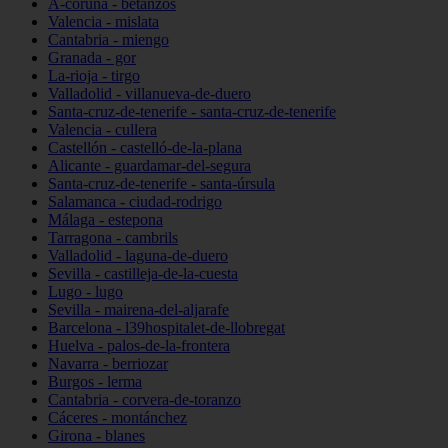
A-coruña - betanzos
Valencia - mislata
Cantabria - miengo
Granada - gor
La-rioja - tirgo
Valladolid - villanueva-de-duero
Santa-cruz-de-tenerife - santa-cruz-de-tenerife
Valencia - cullera
Castellón - castelló-de-la-plana
Alicante - guardamar-del-segura
Santa-cruz-de-tenerife - santa-úrsula
Salamanca - ciudad-rodrigo
Málaga - estepona
Tarragona - cambrils
Valladolid - laguna-de-duero
Sevilla - castilleja-de-la-cuesta
Lugo - lugo
Sevilla - mairena-del-aljarafe
Barcelona - l39hospitalet-de-llobregat
Huelva - palos-de-la-frontera
Navarra - berriozar
Burgos - lerma
Cantabria - corvera-de-toranzo
Cáceres - montánchez
Girona - blanes