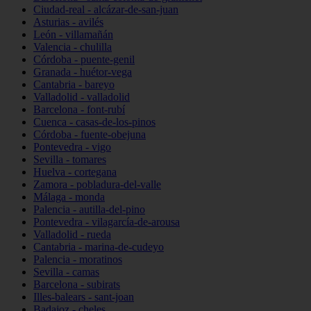
Ciudad-real - alcázar-de-san-juan
Asturias - avilés
León - villamañán
Valencia - chulilla
Córdoba - puente-genil
Granada - huétor-vega
Cantabria - bareyo
Valladolid - valladolid
Barcelona - font-rubí
Cuenca - casas-de-los-pinos
Córdoba - fuente-obejuna
Pontevedra - vigo
Sevilla - tomares
Huelva - cortegana
Zamora - pobladura-del-valle
Málaga - monda
Palencia - autilla-del-pino
Pontevedra - vilagarcía-de-arousa
Valladolid - rueda
Cantabria - marina-de-cudeyo
Palencia - moratinos
Sevilla - camas
Barcelona - subirats
Illes-balears - sant-joan
Badajoz - cheles