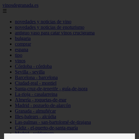
vinosdegranada.es
☰
novedades y noticias de vino
novedades y noticias de enoturismo
antiguo vaso para catar vinos crucigrama
bulgaria
comprar
espana
tipo
vinos
Córdoba - córdoba
Sevilla - sevilla
Barcelona - barcelona
Ciudad-real - montiel
Santa-cruz-de-tenerife - guía-de-isora
La-rioja - casalarreina
Almería - roquetas-de-mar
Madrid - pozuelo-de-alarcón
Granada - almuñécar
Illes-balears - alcúdia
Las-palmas - san-bartolomé-de-tirajana
Cádiz - el-puerto-de-santa-maría
Madrid - valdemoro
Granada - pulianas