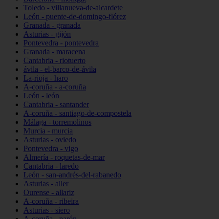
Toledo - villanueva-de-alcardete
León - puente-de-domingo-flórez
Granada - granada
Asturias - gijón
Pontevedra - pontevedra
Granada - maracena
Cantabria - riotuerto
ávila - el-barco-de-ávila
La-rioja - haro
A-coruña - a-coruña
León - león
Cantabria - santander
A-coruña - santiago-de-compostela
Málaga - torremolinos
Murcia - murcia
Asturias - oviedo
Pontevedra - vigo
Almería - roquetas-de-mar
Cantabria - laredo
León - san-andrés-del-rabanedo
Asturias - aller
Ourense - allariz
A-coruña - ribeira
Asturias - siero
A-coruña - narón