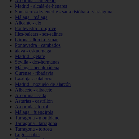
A-coruña - culleredo
Madrid - alcalá-de-henares
Santa-cruz-de-tenerife - san-cristóbal-de-la-laguna
Málaga - málaga
Alicante - elx
Pontevedra - o-grove
Illes-balears - ses-salines
Girona - lloret-de-mar
Pontevedra - cambados
álava - eskuernaga
Madrid - getafe
Sevilla - dos-hermanas
Málaga - benalmádena
Ourense - ribadavia
La-rioja - calahorra
Madrid - pozuelo-de-alarcón
Albacete - albacete
A-coruña - sada
Asturias - castrillón
A-coruña - ferrol
Málaga - fuengirola
Tarragona - montblanc
Tarragona - tarragona
Tarragona - tortosa
Lugo - sober