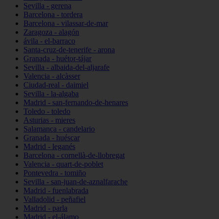
Sevilla - gerena
Barcelona - tordera
Barcelona - vilassar-de-mar
Zaragoza - alagón
ávila - el-barraco
Santa-cruz-de-tenerife - arona
Granada - huétor-tájar
Sevilla - albaida-del-aljarafe
Valencia - alcàsser
Ciudad-real - daimiel
Sevilla - la-algaba
Madrid - san-fernando-de-henares
Toledo - toledo
Asturias - mieres
Salamanca - candelario
Granada - huéscar
Madrid - leganés
Barcelona - cornellà-de-llobregat
Valencia - quart-de-poblet
Pontevedra - tomiño
Sevilla - san-juan-de-aznalfarache
Madrid - fuenlabrada
Valladolid - peñafiel
Madrid - parla
Madrid - el-álamo