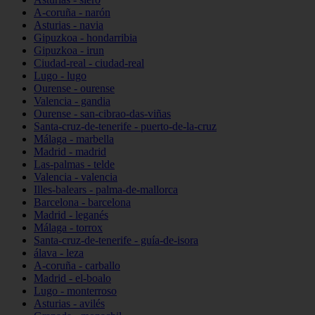
A-coruña - narón
Asturias - navia
Gipuzkoa - hondarribia
Gipuzkoa - irun
Ciudad-real - ciudad-real
Lugo - lugo
Ourense - ourense
Valencia - gandia
Ourense - san-cibrao-das-viñas
Santa-cruz-de-tenerife - puerto-de-la-cruz
Málaga - marbella
Madrid - madrid
Las-palmas - telde
Valencia - valencia
Illes-balears - palma-de-mallorca
Barcelona - barcelona
Madrid - leganés
Málaga - torrox
Santa-cruz-de-tenerife - guía-de-isora
álava - leza
A-coruña - carballo
Madrid - el-boalo
Lugo - monterroso
Asturias - avilés