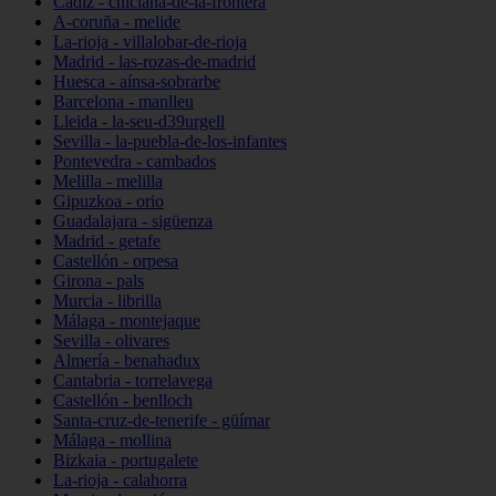
Cádiz - chiclana-de-la-frontera
A-coruña - melide
La-rioja - villalobar-de-rioja
Madrid - las-rozas-de-madrid
Huesca - aínsa-sobrarbe
Barcelona - manlleu
Lleida - la-seu-d39urgell
Sevilla - la-puebla-de-los-infantes
Pontevedra - cambados
Melilla - melilla
Gipuzkoa - orio
Guadalajara - sigüenza
Madrid - getafe
Castellón - orpesa
Girona - pals
Murcia - librilla
Málaga - montejaque
Sevilla - olivares
Almería - benahadux
Cantabria - torrelavega
Castellón - benlloch
Santa-cruz-de-tenerife - güímar
Málaga - mollina
Bizkaia - portugalete
La-rioja - calahorra