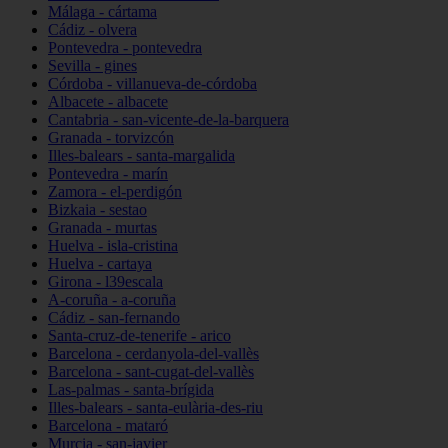
Málaga - cártama
Cádiz - olvera
Pontevedra - pontevedra
Sevilla - gines
Córdoba - villanueva-de-córdoba
Albacete - albacete
Cantabria - san-vicente-de-la-barquera
Granada - torvizcón
Illes-balears - santa-margalida
Pontevedra - marín
Zamora - el-perdigón
Bizkaia - sestao
Granada - murtas
Huelva - isla-cristina
Huelva - cartaya
Girona - l39escala
A-coruña - a-coruña
Cádiz - san-fernando
Santa-cruz-de-tenerife - arico
Barcelona - cerdanyola-del-vallès
Barcelona - sant-cugat-del-vallès
Las-palmas - santa-brígida
Illes-balears - santa-eulària-des-riu
Barcelona - mataró
Murcia - san-javier