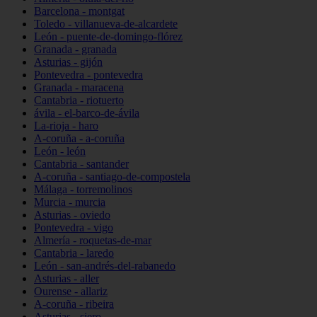
Barcelona - montgat
Toledo - villanueva-de-alcardete
León - puente-de-domingo-flórez
Granada - granada
Asturias - gijón
Pontevedra - pontevedra
Granada - maracena
Cantabria - riotuerto
ávila - el-barco-de-ávila
La-rioja - haro
A-coruña - a-coruña
León - león
Cantabria - santander
A-coruña - santiago-de-compostela
Málaga - torremolinos
Murcia - murcia
Asturias - oviedo
Pontevedra - vigo
Almería - roquetas-de-mar
Cantabria - laredo
León - san-andrés-del-rabanedo
Asturias - aller
Ourense - allariz
A-coruña - ribeira
Asturias - siero