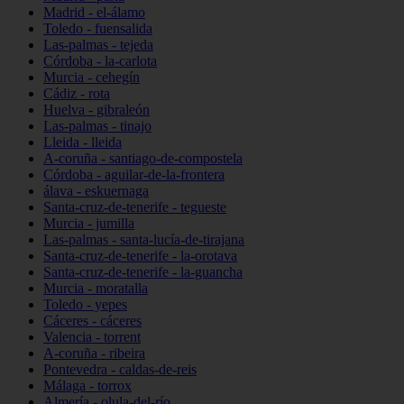
Madrid - el-álamo
Toledo - fuensalida
Las-palmas - tejeda
Córdoba - la-carlota
Murcia - cehegín
Cádiz - rota
Huelva - gibraleón
Las-palmas - tinajo
Lleida - lleida
A-coruña - santiago-de-compostela
Córdoba - aguilar-de-la-frontera
álava - eskuernaga
Santa-cruz-de-tenerife - tegueste
Murcia - jumilla
Las-palmas - santa-lucía-de-tirajana
Santa-cruz-de-tenerife - la-orotava
Santa-cruz-de-tenerife - la-guancha
Murcia - moratalla
Toledo - yepes
Cáceres - cáceres
Valencia - torrent
A-coruña - ribeira
Pontevedra - caldas-de-reis
Málaga - torrox
Almería - olula-del-río