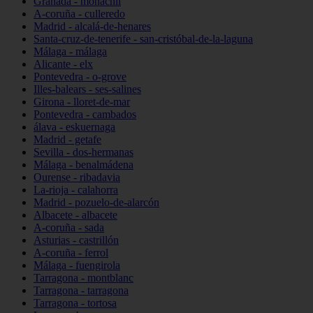
Granada - monachil
A-coruña - culleredo
Madrid - alcalá-de-henares
Santa-cruz-de-tenerife - san-cristóbal-de-la-laguna
Málaga - málaga
Alicante - elx
Pontevedra - o-grove
Illes-balears - ses-salines
Girona - lloret-de-mar
Pontevedra - cambados
álava - eskuernaga
Madrid - getafe
Sevilla - dos-hermanas
Málaga - benalmádena
Ourense - ribadavia
La-rioja - calahorra
Madrid - pozuelo-de-alarcón
Albacete - albacete
A-coruña - sada
Asturias - castrillón
A-coruña - ferrol
Málaga - fuengirola
Tarragona - montblanc
Tarragona - tarragona
Tarragona - tortosa