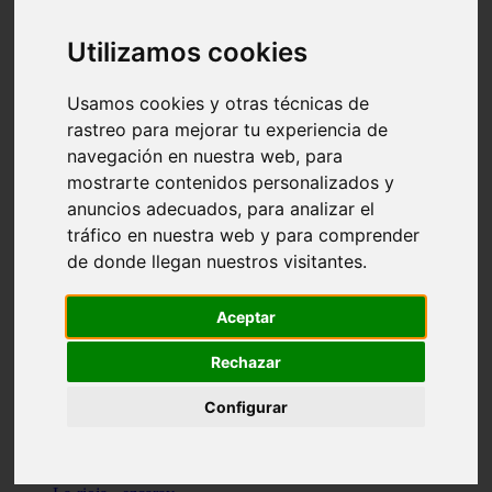
Granada - pulianas
Santa-cruz-de-tenerife - los-llanos-de-aridane
Utilizamos cookies
Cantabria - suances
Sevilla - bormujos
Granada - monachil
Usamos cookies y otras técnicas de
Málaga - júzcar
rastreo para mejorar tu experiencia de
Huesca - isábena
navegación en nuestra web, para
Huesca - alquézar
Huesca - castejón-de-sos
mostrarte contenidos personalizados y
Lleida - alt-àneu
anuncios adecuados, para analizar el
Sevilla - marinaleda
tráfico en nuestra web y para comprender
Córdoba - almedinilla
Navarra - zangoza
de donde llegan nuestros visitantes.
Cantabria - arenas-de-iguña
Barcelona - la-pobla-de-lillet
Murcia - cartagena
Aceptar
Las-palmas - yaiza
Madrid - nuevo-baztán
Rechazar
Sevilla - arahal
Málaga - istán
Configurar
Valladolid - fuensaldaña
Sevilla - salteras
Huesca - biescas
Granada - pampaneira