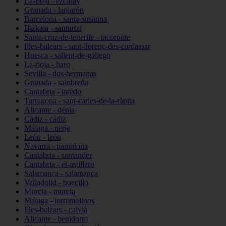
La-rioja - ezcaray
Granada - lanjarón
Barcelona - santa-susanna
Bizkaia - santurtzi
Santa-cruz-de-tenerife - tacoronte
Illes-balears - sant-llorenç-des-cardassar
Huesca - sallent-de-gállego
La-rioja - haro
Sevilla - dos-hermanas
Granada - salobreña
Cantabria - laredo
Tarragona - sant-carles-de-la-ràpita
Alicante - dénia
Cádiz - cádiz
Málaga - nerja
León - león
Navarra - pamplona
Cantabria - santander
Cantabria - el-astillero
Salamanca - salamanca
Valladolid - boecillo
Murcia - murcia
Málaga - torremolinos
Illes-balears - calvià
Alicante - benidorm