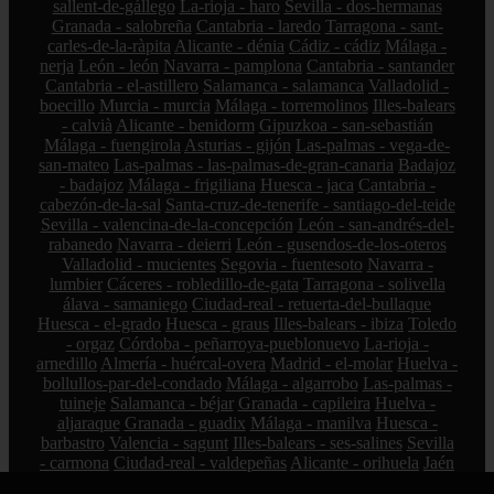
sallent-de-gállego
La-rioja - haro
Sevilla - dos-hermanas
Granada - salobreña
Cantabria - laredo
Tarragona - sant-
carles-de-la-ràpita
Alicante - dénia
Cádiz - cádiz
Málaga -
nerja
León - león
Navarra - pamplona
Cantabria - santander
Cantabria - el-astillero
Salamanca - salamanca
Valladolid -
boecillo
Murcia - murcia
Málaga - torremolinos
Illes-balears
- calvià
Alicante - benidorm
Gipuzkoa - san-sebastián
Málaga - fuengirola
Asturias - gijón
Las-palmas - vega-de-
san-mateo
Las-palmas - las-palmas-de-gran-canaria
Badajoz
- badajoz
Málaga - frigiliana
Huesca - jaca
Cantabria -
cabezón-de-la-sal
Santa-cruz-de-tenerife - santiago-del-teide
Sevilla - valencina-de-la-concepción
León - san-andrés-del-
rabanedo
Navarra - deierri
León - gusendos-de-los-oteros
Valladolid - mucientes
Segovia - fuentesoto
Navarra -
lumbier
Cáceres - robledillo-de-gata
Tarragona - solivella
álava - samaniego
Ciudad-real - retuerta-del-bullaque
Huesca - el-grado
Huesca - graus
Illes-balears - ibiza
Toledo
- orgaz
Córdoba - peñarroya-pueblonuevo
La-rioja -
arnedillo
Almería - huércal-overa
Madrid - el-molar
Huelva -
bollullos-par-del-condado
Málaga - algarrobo
Las-palmas -
tuineje
Salamanca - béjar
Granada - capileira
Huelva -
aljaraque
Granada - guadix
Málaga - manilva
Huesca -
barbastro
Valencia - sagunt
Illes-balears - ses-salines
Sevilla
- carmona
Ciudad-real - valdepeñas
Alicante - orihuela
Jaén
- baeza
Navarra - tudela
Almería - el-ejido
Castellón -