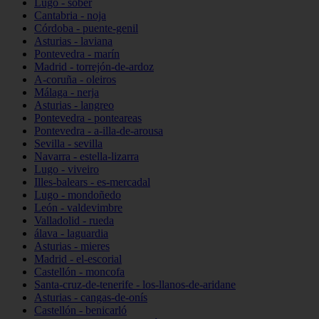
Lugo - sober
Cantabria - noja
Córdoba - puente-genil
Asturias - laviana
Pontevedra - marín
Madrid - torrejón-de-ardoz
A-coruña - oleiros
Málaga - nerja
Asturias - langreo
Pontevedra - ponteareas
Pontevedra - a-illa-de-arousa
Sevilla - sevilla
Navarra - estella-lizarra
Lugo - viveiro
Illes-balears - es-mercadal
Lugo - mondoñedo
León - valdevimbre
Valladolid - rueda
álava - laguardia
Asturias - mieres
Madrid - el-escorial
Castellón - moncofa
Santa-cruz-de-tenerife - los-llanos-de-aridane
Asturias - cangas-de-onís
Castellón - benicarló