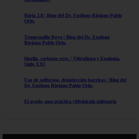
Rioja 2.0 | Blog del Dr. Enólogo Riojano Pablo
Orio.
Tempranillo Royo | Blog del Dr. Enólogo
Riojano Pablo Orio.
Huella, carbono cero. | Viticultura y Enología.
Siglo XXI
Uso de sulfuroso, desinfección barricas | Blog del
Dr. Enólogo Riojano Pablo Orio.
El acodo ,una práctica vitivínicola milenaria