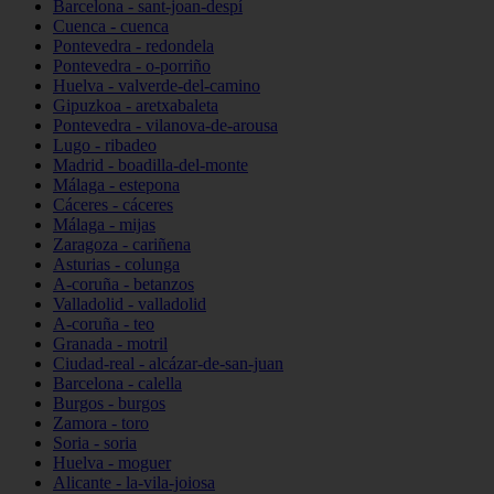
Barcelona - sant-joan-despí
Cuenca - cuenca
Pontevedra - redondela
Pontevedra - o-porriño
Huelva - valverde-del-camino
Gipuzkoa - aretxabaleta
Pontevedra - vilanova-de-arousa
Lugo - ribadeo
Madrid - boadilla-del-monte
Málaga - estepona
Cáceres - cáceres
Málaga - mijas
Zaragoza - cariñena
Asturias - colunga
A-coruña - betanzos
Valladolid - valladolid
A-coruña - teo
Granada - motril
Ciudad-real - alcázar-de-san-juan
Barcelona - calella
Burgos - burgos
Zamora - toro
Soria - soria
Huelva - moguer
Alicante - la-vila-joiosa