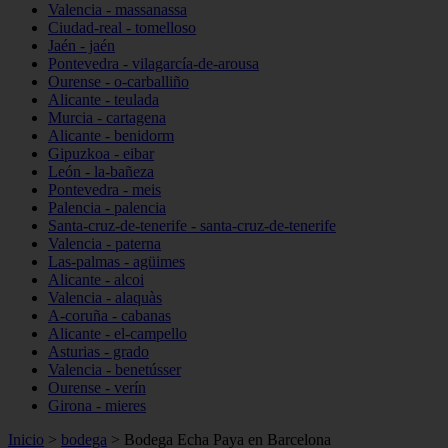
Valencia - massanassa
Ciudad-real - tomelloso
Jaén - jaén
Pontevedra - vilagarcía-de-arousa
Ourense - o-carballiño
Alicante - teulada
Murcia - cartagena
Alicante - benidorm
Gipuzkoa - eibar
León - la-bañeza
Pontevedra - meis
Palencia - palencia
Santa-cruz-de-tenerife - santa-cruz-de-tenerife
Valencia - paterna
Las-palmas - agüimes
Alicante - alcoi
Valencia - alaquàs
A-coruña - cabanas
Alicante - el-campello
Asturias - grado
Valencia - benetússer
Ourense - verín
Girona - mieres
Inicio
>
bodega
>
Bodega Echa Paya en Barcelona