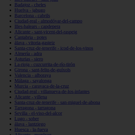
Badajoz - cheles
Huelva - jabugo
Barcelona - cabrils
Ciudad-real - almodóvar-del-campo
Illes-balears - capdepera
Alicante - sant-vicent-del-raspeig
Cantabria - potes
álava - vitoria-gasteiz
Santa-cruz-de-tenerife - icod-de-los-vinos
Almería - adra
Asturias - siero
La-rioja - cuzcurrita-de-río-tirón
Girona - sant-feliu-de-guíxols
Valencia - alboraya
Málaga - sayalonga
Murcia - caravaca-de-la-cruz
Ciudad-real - villanueva-de-los-infantes
Alicante - villena
Santa-cruz-de-tenerife - san-miguel-de-abona
Tarragona - tarragona
Sevilla - el-viso-del-alcor
Lugo - sober
álava - lantziego
Huesca - la-fueva
Alicante - monòver