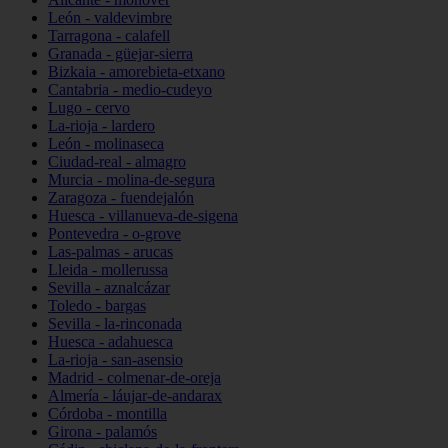
León - valdevimbre
Tarragona - calafell
Granada - güejar-sierra
Bizkaia - amorebieta-etxano
Cantabria - medio-cudeyo
Lugo - cervo
La-rioja - lardero
León - molinaseca
Ciudad-real - almagro
Murcia - molina-de-segura
Zaragoza - fuendejalón
Huesca - villanueva-de-sigena
Pontevedra - o-grove
Las-palmas - arucas
Lleida - mollerussa
Sevilla - aznalcázar
Toledo - bargas
Sevilla - la-rinconada
Huesca - adahuesca
La-rioja - san-asensio
Madrid - colmenar-de-oreja
Almería - láujar-de-andarax
Córdoba - montilla
Girona - palamós