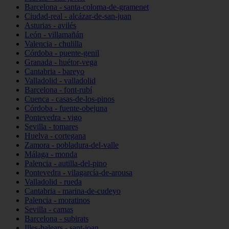
Barcelona - santa-coloma-de-gramenet
Ciudad-real - alcázar-de-san-juan
Asturias - avilés
León - villamañán
Valencia - chulilla
Córdoba - puente-genil
Granada - huétor-vega
Cantabria - bareyo
Valladolid - valladolid
Barcelona - font-rubí
Cuenca - casas-de-los-pinos
Córdoba - fuente-obejuna
Pontevedra - vigo
Sevilla - tomares
Huelva - cortegana
Zamora - pobladura-del-valle
Málaga - monda
Palencia - autilla-del-pino
Pontevedra - vilagarcía-de-arousa
Valladolid - rueda
Cantabria - marina-de-cudeyo
Palencia - moratinos
Sevilla - camas
Barcelona - subirats
Illes-balears - sant-joan