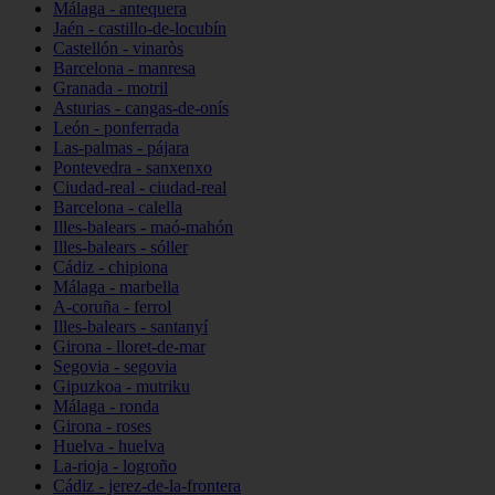
Málaga - antequera
Jaén - castillo-de-locubín
Castellón - vinaròs
Barcelona - manresa
Granada - motril
Asturias - cangas-de-onís
León - ponferrada
Las-palmas - pájara
Pontevedra - sanxenxo
Ciudad-real - ciudad-real
Barcelona - calella
Illes-balears - maó-mahón
Illes-balears - sóller
Cádiz - chipiona
Málaga - marbella
A-coruña - ferrol
Illes-balears - santanyí
Girona - lloret-de-mar
Segovia - segovia
Gipuzkoa - mutriku
Málaga - ronda
Girona - roses
Huelva - huelva
La-rioja - logroño
Cádiz - jerez-de-la-frontera