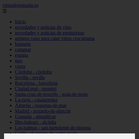
vinosdegranada.es
☰
Inicio
novedades y noticias de vino
novedades y noticias de enoturismo
antiguo vaso para catar vinos crucigrama
bulgaria
comprar
espana
tipo
vinos
Córdoba - córdoba
Sevilla - sevilla
Barcelona - barcelona
Ciudad-real - montiel
Santa-cruz-de-tenerife - guía-de-isora
La-rioja - casalarreina
Almería - roquetas-de-mar
Madrid - pozuelo-de-alarcón
Granada - almuñécar
Illes-balears - alcúdia
Las-palmas - san-bartolomé-de-tirajana
Cádiz - el-puerto-de-santa-maría
Madrid - valdemoro