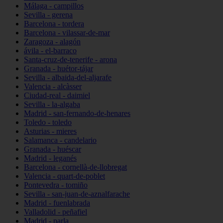
Málaga - campillos
Sevilla - gerena
Barcelona - tordera
Barcelona - vilassar-de-mar
Zaragoza - alagón
ávila - el-barraco
Santa-cruz-de-tenerife - arona
Granada - huétor-tájar
Sevilla - albaida-del-aljarafe
Valencia - alcàsser
Ciudad-real - daimiel
Sevilla - la-algaba
Madrid - san-fernando-de-henares
Toledo - toledo
Asturias - mieres
Salamanca - candelario
Granada - huéscar
Madrid - leganés
Barcelona - cornellà-de-llobregat
Valencia - quart-de-poblet
Pontevedra - tomiño
Sevilla - san-juan-de-aznalfarache
Madrid - fuenlabrada
Valladolid - peñafiel
Madrid - parla