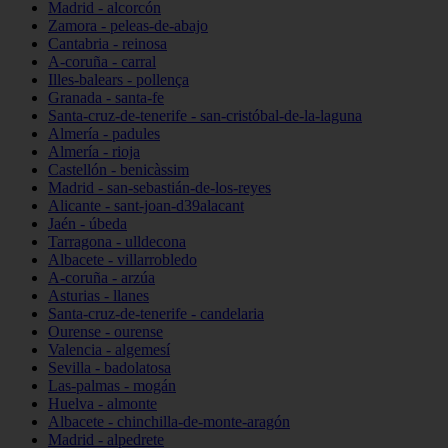
Madrid - alcorcón
Zamora - peleas-de-abajo
Cantabria - reinosa
A-coruña - carral
Illes-balears - pollença
Granada - santa-fe
Santa-cruz-de-tenerife - san-cristóbal-de-la-laguna
Almería - padules
Almería - rioja
Castellón - benicàssim
Madrid - san-sebastián-de-los-reyes
Alicante - sant-joan-d39alacant
Jaén - úbeda
Tarragona - ulldecona
Albacete - villarrobledo
A-coruña - arzúa
Asturias - llanes
Santa-cruz-de-tenerife - candelaria
Ourense - ourense
Valencia - algemesí
Sevilla - badolatosa
Las-palmas - mogán
Huelva - almonte
Albacete - chinchilla-de-monte-aragón
Madrid - alpedrete