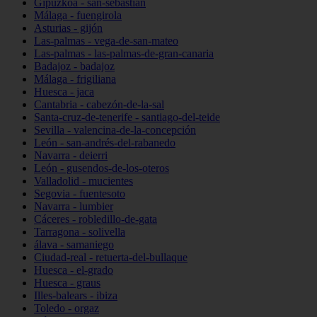
Gipuzkoa - san-sebastián
Málaga - fuengirola
Asturias - gijón
Las-palmas - vega-de-san-mateo
Las-palmas - las-palmas-de-gran-canaria
Badajoz - badajoz
Málaga - frigiliana
Huesca - jaca
Cantabria - cabezón-de-la-sal
Santa-cruz-de-tenerife - santiago-del-teide
Sevilla - valencina-de-la-concepción
León - san-andrés-del-rabanedo
Navarra - deierri
León - gusendos-de-los-oteros
Valladolid - mucientes
Segovia - fuentesoto
Navarra - lumbier
Cáceres - robledillo-de-gata
Tarragona - solivella
álava - samaniego
Ciudad-real - retuerta-del-bullaque
Huesca - el-grado
Huesca - graus
Illes-balears - ibiza
Toledo - orgaz