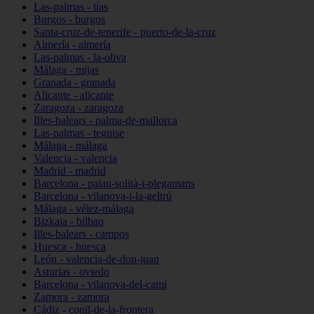
Las-palmas - tías
Burgos - burgos
Santa-cruz-de-tenerife - puerto-de-la-cruz
Almería - almería
Las-palmas - la-oliva
Málaga - mijas
Granada - granada
Alicante - alicante
Zaragoza - zaragoza
Illes-balears - palma-de-mallorca
Las-palmas - teguise
Málaga - málaga
Valencia - valencia
Madrid - madrid
Barcelona - palau-solità-i-plegamans
Barcelona - vilanova-i-la-geltrú
Málaga - vélez-málaga
Bizkaia - bilbao
Illes-balears - campos
Huesca - huesca
León - valencia-de-don-juan
Asturias - oviedo
Barcelona - vilanova-del-camí
Zamora - zamora
Cádiz - conil-de-la-frontera