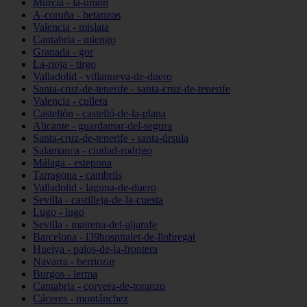
Murcia - la-unión
A-coruña - betanzos
Valencia - mislata
Cantabria - miengo
Granada - gor
La-rioja - tirgo
Valladolid - villanueva-de-duero
Santa-cruz-de-tenerife - santa-cruz-de-tenerife
Valencia - cullera
Castellón - castelló-de-la-plana
Alicante - guardamar-del-segura
Santa-cruz-de-tenerife - santa-úrsula
Salamanca - ciudad-rodrigo
Málaga - estepona
Tarragona - cambrils
Valladolid - laguna-de-duero
Sevilla - castilleja-de-la-cuesta
Lugo - lugo
Sevilla - mairena-del-aljarafe
Barcelona - l39hospitalet-de-llobregat
Huelva - palos-de-la-frontera
Navarra - berriozar
Burgos - lerma
Cantabria - corvera-de-toranzo
Cáceres - montánchez