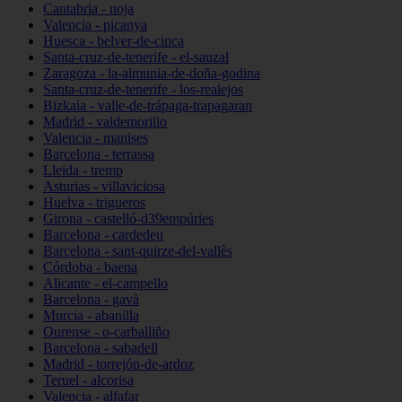
Cantabria - noja
Valencia - picanya
Huesca - belver-de-cinca
Santa-cruz-de-tenerife - el-sauzal
Zaragoza - la-almunia-de-doña-godina
Santa-cruz-de-tenerife - los-realejos
Bizkaia - valle-de-trápaga-trapagaran
Madrid - valdemorillo
Valencia - manises
Barcelona - terrassa
Lleida - tremp
Asturias - villaviciosa
Huelva - trigueros
Girona - castelló-d39empúries
Barcelona - cardedeu
Barcelona - sant-quirze-del-vallès
Córdoba - baena
Alicante - el-campello
Barcelona - gavà
Murcia - abanilla
Ourense - o-carballiño
Barcelona - sabadell
Madrid - torrejón-de-ardoz
Teruel - alcorisa
Valencia - alfafar