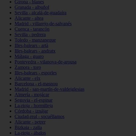
Girona - blanes
Granada - albuñol
Sevilla - alcalá-de-guadaíra
Alicante - altea
Madrid - villarejo-de-salvanés
Cuenca - tarancón
Sevilla - pedrera
Toledo - manzaneque
Illes-balears - artà
Illes-balears - andratx
Málaga - guaro
Pontevedra - vilanova-de-arousa
Zamora - toro
Illes-balears - esporles
Alicante - elx
Barcelona - el-masnou
Madrid - san-martín-de-valdeiglesias
Almería - mojácar
Segovia - el-espinar
La-rioja - hormilleja
Córdoba - iznájar
Ciudad-real - socuéllamos
Alicante - petrer
Bizkaia - zalla
La-rioja - ábalos