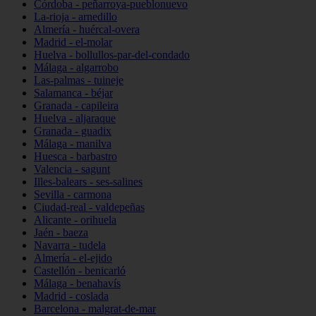
Córdoba - peñarroya-pueblonuevo
La-rioja - arnedillo
Almería - huércal-overa
Madrid - el-molar
Huelva - bollullos-par-del-condado
Málaga - algarrobo
Las-palmas - tuineje
Salamanca - béjar
Granada - capileira
Huelva - aljaraque
Granada - guadix
Málaga - manilva
Huesca - barbastro
Valencia - sagunt
Illes-balears - ses-salines
Sevilla - carmona
Ciudad-real - valdepeñas
Alicante - orihuela
Jaén - baeza
Navarra - tudela
Almería - el-ejido
Castellón - benicarló
Málaga - benahavís
Madrid - coslada
Barcelona - malgrat-de-mar