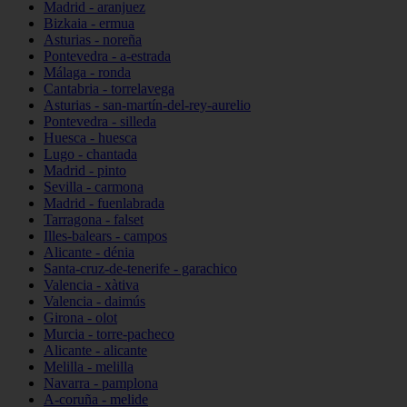
Madrid - aranjuez
Bizkaia - ermua
Asturias - noreña
Pontevedra - a-estrada
Málaga - ronda
Cantabria - torrelavega
Asturias - san-martín-del-rey-aurelio
Pontevedra - silleda
Huesca - huesca
Lugo - chantada
Madrid - pinto
Sevilla - carmona
Madrid - fuenlabrada
Tarragona - falset
Illes-balears - campos
Alicante - dénia
Santa-cruz-de-tenerife - garachico
Valencia - xàtiva
Valencia - daimús
Girona - olot
Murcia - torre-pacheco
Alicante - alicante
Melilla - melilla
Navarra - pamplona
A-coruña - melide