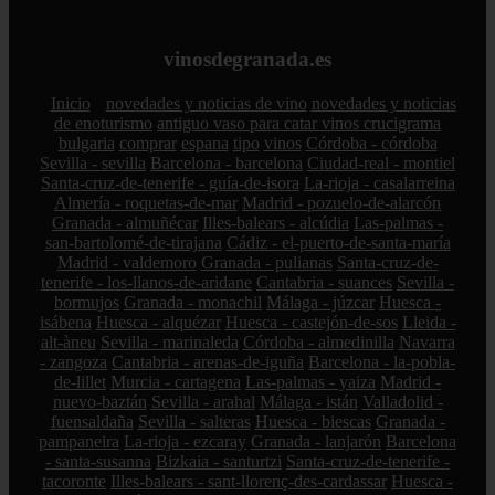
vinosdegranada.es
Inicio
novedades y noticias de vino
novedades y noticias
de enoturismo
antiguo vaso para catar vinos crucigrama
bulgaria
comprar
espana
tipo
vinos
Córdoba - córdoba
Sevilla - sevilla
Barcelona - barcelona
Ciudad-real - montiel
Santa-cruz-de-tenerife - guía-de-isora
La-rioja - casalarreina
Almería - roquetas-de-mar
Madrid - pozuelo-de-alarcón
Granada - almuñécar
Illes-balears - alcúdia
Las-palmas -
san-bartolomé-de-tirajana
Cádiz - el-puerto-de-santa-maría
Madrid - valdemoro
Granada - pulianas
Santa-cruz-de-
tenerife - los-llanos-de-aridane
Cantabria - suances
Sevilla -
bormujos
Granada - monachil
Málaga - júzcar
Huesca -
isábena
Huesca - alquézar
Huesca - castejón-de-sos
Lleida -
alt-àneu
Sevilla - marinaleda
Córdoba - almedinilla
Navarra
- zangoza
Cantabria - arenas-de-iguña
Barcelona - la-pobla-
de-lillet
Murcia - cartagena
Las-palmas - yaiza
Madrid -
nuevo-baztán
Sevilla - arahal
Málaga - istán
Valladolid -
fuensaldaña
Sevilla - salteras
Huesca - biescas
Granada -
pampaneira
La-rioja - ezcaray
Granada - lanjarón
Barcelona
- santa-susanna
Bizkaia - santurtzi
Santa-cruz-de-tenerife -
tacoronte
Illes-balears - sant-llorenç-des-cardassar
Huesca -