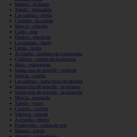
Madrid - el-álamo
Toledo - fuensalida
Las-palmas - tejeda
Córdoba - la-carlota
Murcia - cehegín
Cádiz - rota
Huelva - gibraleón
Las-palmas - tinajo
Lleida - lleida
A-coruña - santiago-de-compostela
Córdoba - aguilar-de-la-frontera
álava - eskuernaga
Santa-cruz-de-tenerife - tegueste
Murcia - jumilla
Las-palmas - santa-lucía-de-tirajana
Santa-cruz-de-tenerife - la-orotava
Santa-cruz-de-tenerife - la-guancha
Murcia - moratalla
Toledo - yepes
Cáceres - cáceres
Valencia - torrent
A-coruña - ribeira
Pontevedra - caldas-de-reis
Málaga - torrox
Almería - olula-del-río