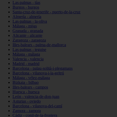
Las-palmas - tías
Burgos - burgos
Santa-cruz-de-tenerife - puerto-de-la-cruz
Almería - almería
Las-palmas - la-oliva
Málaga - mijas
Granada - granada
Alicante - alicante
Zaragoza - zaragoza
Illes-balears - palma-de-mallorca
Las-palmas - teguise
Málaga - málaga
Valencia - valencia
Madrid - madrid
Barcelona - palau-solità-i-plegamans
Barcelona - vilanova-i-la-geltrú
Málaga - vélez-málaga
Bizkaia - bilbao
Illes-balears - campos
Huesca - huesca
León - valencia-de-don-juan
Asturias - oviedo
Barcelona - vilanova-del-camí
Zamora - zamora
Cádiz - conil-de-la-frontera