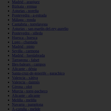
Madrid - aranjuez
Bizkaia - ermua
Asturias - noreña
Pontevedra - a-estrada
Málaga - ronda
Cantabria - torrelavega
Asturias - san-martín-del-rey-aurelio
Pontevedra - silleda
Huesca - huesca
Lugo - chantada
Madrid - pinto
Sevilla - carmona
Madrid - fuenlabrada
Tarragona - falset
Illes-balears - campos
Alicante - dénia
Santa-cruz-de-tenerife - garachico
Valencia - xàtiva
Valencia - daimús
Girona - olot
Murcia - torre-pacheco
Alicante - alicante
Melilla - melilla
Navarra - pamplona
A-coruña - melide