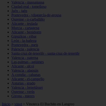
Valencia - massanassa
Ciudad-real - tomelloso
Jaén - jaén
Pontevedra - vilagarcía-de-arousa
Ourense - o-carballiño
Alicante - teulada
Murcia - cartagena
Alicante - benidorm
Gipuzkoa - eibar
León - la-bañeza
Pontevedra - meis
Palencia - palencia
Santa-cruz-de-tenerife - santa-cruz-de-tenerife
Valencia - paterna
Las-palmas - agüimes
Alicante - alcoi
Valencia - alaquàs
A-coruña - cabanas
Alicante - el-campello
Asturias - grado
Valencia - benetússer
Ourense - verín
Girona - mieres
Inicio
>
vinot
>
Vinoteca El Buchito en Langreo