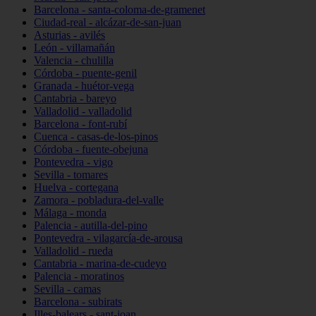
Barcelona - santa-coloma-de-gramenet
Ciudad-real - alcázar-de-san-juan
Asturias - avilés
León - villamañán
Valencia - chulilla
Córdoba - puente-genil
Granada - huétor-vega
Cantabria - bareyo
Valladolid - valladolid
Barcelona - font-rubí
Cuenca - casas-de-los-pinos
Córdoba - fuente-obejuna
Pontevedra - vigo
Sevilla - tomares
Huelva - cortegana
Zamora - pobladura-del-valle
Málaga - monda
Palencia - autilla-del-pino
Pontevedra - vilagarcía-de-arousa
Valladolid - rueda
Cantabria - marina-de-cudeyo
Palencia - moratinos
Sevilla - camas
Barcelona - subirats
Illes-balears - sant-joan