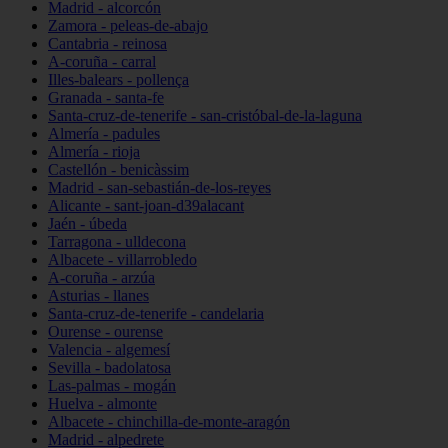
Madrid - alcorcón
Zamora - peleas-de-abajo
Cantabria - reinosa
A-coruña - carral
Illes-balears - pollença
Granada - santa-fe
Santa-cruz-de-tenerife - san-cristóbal-de-la-laguna
Almería - padules
Almería - rioja
Castellón - benicàssim
Madrid - san-sebastián-de-los-reyes
Alicante - sant-joan-d39alacant
Jaén - úbeda
Tarragona - ulldecona
Albacete - villarrobledo
A-coruña - arzúa
Asturias - llanes
Santa-cruz-de-tenerife - candelaria
Ourense - ourense
Valencia - algemesí
Sevilla - badolatosa
Las-palmas - mogán
Huelva - almonte
Albacete - chinchilla-de-monte-aragón
Madrid - alpedrete