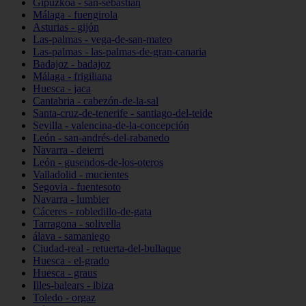
Gipuzkoa - san-sebastián
Málaga - fuengirola
Asturias - gijón
Las-palmas - vega-de-san-mateo
Las-palmas - las-palmas-de-gran-canaria
Badajoz - badajoz
Málaga - frigiliana
Huesca - jaca
Cantabria - cabezón-de-la-sal
Santa-cruz-de-tenerife - santiago-del-teide
Sevilla - valencina-de-la-concepción
León - san-andrés-del-rabanedo
Navarra - deierri
León - gusendos-de-los-oteros
Valladolid - mucientes
Segovia - fuentesoto
Navarra - lumbier
Cáceres - robledillo-de-gata
Tarragona - solivella
álava - samaniego
Ciudad-real - retuerta-del-bullaque
Huesca - el-grado
Huesca - graus
Illes-balears - ibiza
Toledo - orgaz