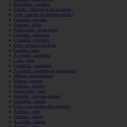
Barcelona - montgat
Toledo - villanueva-de-alcardete
León - puente-de-domingo-flórez
Granada - granada
Asturias - gijón
Pontevedra - pontevedra
Granada - maracena
Cantabria - riotuerto
ávila - el-barco-de-ávila
La-rioja - haro
A-coruña - a-coruña
León - león
Cantabria - santander
A-coruña - santiago-de-compostela
Málaga - torremolinos
Murcia - murcia
Asturias - oviedo
Pontevedra - vigo
Almería - roquetas-de-mar
Cantabria - laredo
León - san-andrés-del-rabanedo
Asturias - aller
Ourense - allariz
A-coruña - ribeira
Asturias - siero