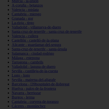
Murcia - la-unión
A-coruña - betanzos
Valencia - mislata
Cantabria - miengo
Granada - gor
La-rioja - tirgo
Valladolid - villanueva-de-duero
Santa-cruz-de-tenerife - santa-cruz-de-tenerife
Valencia - cullera
Castellón - castelló-de-la-plana
Alicante - guardamar-del-segura
Santa-cruz-de-tenerife - santa-úrsula
Salamanca - ciudad-rodrigo
Málaga - estepona
Tarragona - cambrils
Valladolid - laguna-de-duero
Sevilla - castilleja-de-la-cuesta
Lugo - lugo
Sevilla - mairena-del-aljarafe
Barcelona - l39hospitalet-de-llobregat
Huelva - palos-de-la-frontera
Navarra - berriozar
Burgos - lerma
Cantabria - corvera-de-toranzo
Cáceres - montánchez