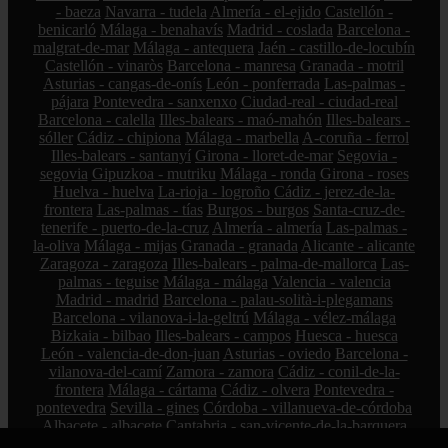
- baeza
Navarra - tudela
Almería - el-ejido
Castellón -
benicarló
Málaga - benahavís
Madrid - coslada
Barcelona -
malgrat-de-mar
Málaga - antequera
Jaén - castillo-de-locubín
Castellón - vinaròs
Barcelona - manresa
Granada - motril
Asturias - cangas-de-onís
León - ponferrada
Las-palmas -
pájara
Pontevedra - sanxenxo
Ciudad-real - ciudad-real
Barcelona - calella
Illes-balears - maó-mahón
Illes-balears -
sóller
Cádiz - chipiona
Málaga - marbella
A-coruña - ferrol
Illes-balears - santanyí
Girona - lloret-de-mar
Segovia -
segovia
Gipuzkoa - mutriku
Málaga - ronda
Girona - roses
Huelva - huelva
La-rioja - logroño
Cádiz - jerez-de-la-
frontera
Las-palmas - tías
Burgos - burgos
Santa-cruz-de-
tenerife - puerto-de-la-cruz
Almería - almería
Las-palmas -
la-oliva
Málaga - mijas
Granada - granada
Alicante - alicante
Zaragoza - zaragoza
Illes-balears - palma-de-mallorca
Las-
palmas - teguise
Málaga - málaga
Valencia - valencia
Madrid - madrid
Barcelona - palau-solità-i-plegamans
Barcelona - vilanova-i-la-geltrú
Málaga - vélez-málaga
Bizkaia - bilbao
Illes-balears - campos
Huesca - huesca
León - valencia-de-don-juan
Asturias - oviedo
Barcelona -
vilanova-del-camí
Zamora - zamora
Cádiz - conil-de-la-
frontera
Málaga - cártama
Cádiz - olvera
Pontevedra -
pontevedra
Sevilla - gines
Córdoba - villanueva-de-córdoba
Albacete - albacete
Cantabria - san-vicente-de-la-barquera
Granada - torvizcón
Illes-balears - santa-margalida