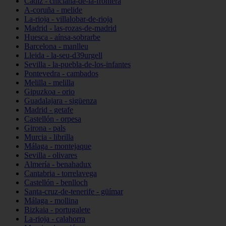
Cádiz - chiclana-de-la-frontera
A-coruña - melide
La-rioja - villalobar-de-rioja
Madrid - las-rozas-de-madrid
Huesca - aínsa-sobrarbe
Barcelona - manlleu
Lleida - la-seu-d39urgell
Sevilla - la-puebla-de-los-infantes
Pontevedra - cambados
Melilla - melilla
Gipuzkoa - orio
Guadalajara - sigüenza
Madrid - getafe
Castellón - orpesa
Girona - pals
Murcia - librilla
Málaga - montejaque
Sevilla - olivares
Almería - benahadux
Cantabria - torrelavega
Castellón - benlloch
Santa-cruz-de-tenerife - güímar
Málaga - mollina
Bizkaia - portugalete
La-rioja - calahorra