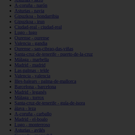
A-coruña - narón
Asturias - navia
Gipuzkoa - hondarribia
Gipuzkoa - irun
Ciudad-real - ciudad-real
Lugo - lugo
Ourense - ourense
Valencia - gandia
Ourense - san-cibrao-das-viñas
Santa-cruz-de-tenerife - puerto-de-la-cruz
Málaga - marbella
Madrid - madrid
Las-palmas - telde
Valencia - valencia
Illes-balears - palma-de-mallorca
Barcelona - barcelona
Madrid - leganés
Málaga - torrox
Santa-cruz-de-tenerife - guía-de-isora
álava - leza
A-coruña - carballo
Madrid - el-boalo
Lugo - monterroso
Asturias - avilés