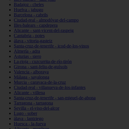
Badajoz - cheles
Huelva - jabugo
Barcelona - cabrils
Ciudad-real - almodóvar-del-campo
Illes-balears - capdepera
Alicante - sant-vicent-del-raspeig
Cantabria - potes
álava - vitoria-gasteiz
Santa-cruz-de-tenerife - icod-de-los-vinos
Almería - adra
Asturias - siero
La-rioja - cuzcurrita-de-río-tirón
Girona - sant-feliu-de-guíxols
Valencia - alboraya
Málaga - sayalonga
Murcia - caravaca-de-la-cruz
Ciudad-real - villanueva-de-los-infantes
Alicante - villena
Santa-cruz-de-tenerife - san-miguel-de-abona
Tarragona - tarragona
Sevilla - el-viso-del-alcor
Lugo - sober
álava - lantziego
Huesca - la-fueva
Alicante - monòver