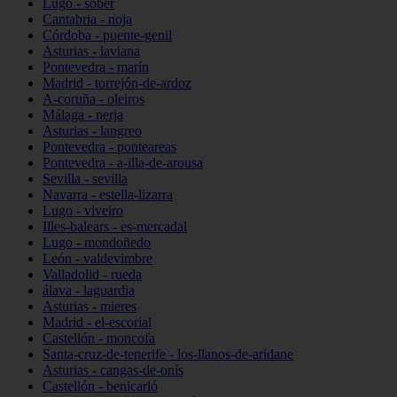
Lugo - sober
Cantabria - noja
Córdoba - puente-genil
Asturias - laviana
Pontevedra - marín
Madrid - torrejón-de-ardoz
A-coruña - oleiros
Málaga - nerja
Asturias - langreo
Pontevedra - ponteareas
Pontevedra - a-illa-de-arousa
Sevilla - sevilla
Navarra - estella-lizarra
Lugo - viveiro
Illes-balears - es-mercadal
Lugo - mondoñedo
León - valdevimbre
Valladolid - rueda
álava - laguardia
Asturias - mieres
Madrid - el-escorial
Castellón - moncofa
Santa-cruz-de-tenerife - los-llanos-de-aridane
Asturias - cangas-de-onís
Castellón - benicarló