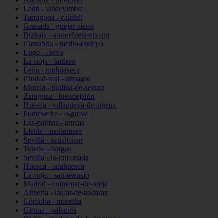
León - valdevimbre
Tarragona - calafell
Granada - güejar-sierra
Bizkaia - amorebieta-etxano
Cantabria - medio-cudeyo
Lugo - cervo
La-rioja - lardero
León - molinaseca
Ciudad-real - almagro
Murcia - molina-de-segura
Zaragoza - fuendejalón
Huesca - villanueva-de-sigena
Pontevedra - o-grove
Las-palmas - arucas
Lleida - mollerussa
Sevilla - aznalcázar
Toledo - bargas
Sevilla - la-rinconada
Huesca - adahuesca
La-rioja - san-asensio
Madrid - colmenar-de-oreja
Almería - láujar-de-andarax
Córdoba - montilla
Girona - palamós