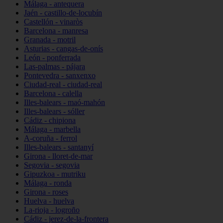
Málaga - antequera
Jaén - castillo-de-locubín
Castellón - vinaròs
Barcelona - manresa
Granada - motril
Asturias - cangas-de-onís
León - ponferrada
Las-palmas - pájara
Pontevedra - sanxenxo
Ciudad-real - ciudad-real
Barcelona - calella
Illes-balears - maó-mahón
Illes-balears - sóller
Cádiz - chipiona
Málaga - marbella
A-coruña - ferrol
Illes-balears - santanyí
Girona - lloret-de-mar
Segovia - segovia
Gipuzkoa - mutriku
Málaga - ronda
Girona - roses
Huelva - huelva
La-rioja - logroño
Cádiz - jerez-de-la-frontera