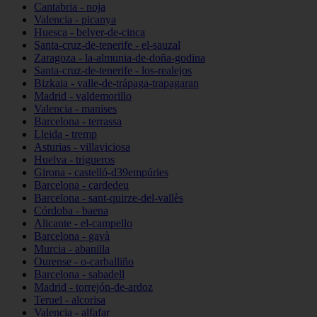
Cantabria - noja
Valencia - picanya
Huesca - belver-de-cinca
Santa-cruz-de-tenerife - el-sauzal
Zaragoza - la-almunia-de-doña-godina
Santa-cruz-de-tenerife - los-realejos
Bizkaia - valle-de-trápaga-trapagaran
Madrid - valdemorillo
Valencia - manises
Barcelona - terrassa
Lleida - tremp
Asturias - villaviciosa
Huelva - trigueros
Girona - castelló-d39empúries
Barcelona - cardedeu
Barcelona - sant-quirze-del-vallès
Córdoba - baena
Alicante - el-campello
Barcelona - gavà
Murcia - abanilla
Ourense - o-carballiño
Barcelona - sabadell
Madrid - torrejón-de-ardoz
Teruel - alcorisa
Valencia - alfafar