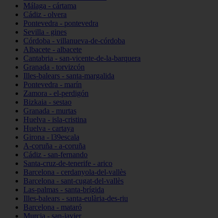
Málaga - cártama
Cádiz - olvera
Pontevedra - pontevedra
Sevilla - gines
Córdoba - villanueva-de-córdoba
Albacete - albacete
Cantabria - san-vicente-de-la-barquera
Granada - torvizcón
Illes-balears - santa-margalida
Pontevedra - marín
Zamora - el-perdigón
Bizkaia - sestao
Granada - murtas
Huelva - isla-cristina
Huelva - cartaya
Girona - l39escala
A-coruña - a-coruña
Cádiz - san-fernando
Santa-cruz-de-tenerife - arico
Barcelona - cerdanyola-del-vallès
Barcelona - sant-cugat-del-vallès
Las-palmas - santa-brígida
Illes-balears - santa-eulària-des-riu
Barcelona - mataró
Murcia - san-javier