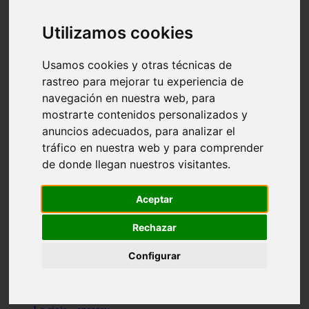
Granada - pulianas
Santa-cruz-de-tenerife - los-llanos-de-aridane
Utilizamos cookies
Cantabria - suances
Sevilla - bormujos
Granada - monachil
Usamos cookies y otras técnicas de
Málaga - júzcar
rastreo para mejorar tu experiencia de
Huesca - isábena
navegación en nuestra web, para
Huesca - alquézar
Huesca - castejón-de-sos
mostrarte contenidos personalizados y
Lleida - alt-àneu
anuncios adecuados, para analizar el
Sevilla - marinaleda
tráfico en nuestra web y para comprender
Córdoba - almedinilla
Navarra - zangoza
de donde llegan nuestros visitantes.
Cantabria - arenas-de-iguña
Barcelona - la-pobla-de-lillet
Murcia - cartagena
Aceptar
Las-palmas - yaiza
Madrid - nuevo-baztán
Rechazar
Sevilla - arahal
Málaga - istán
Configurar
Valladolid - fuensaldaña
Sevilla - salteras
Huesca - biescas
Granada - pampaneira