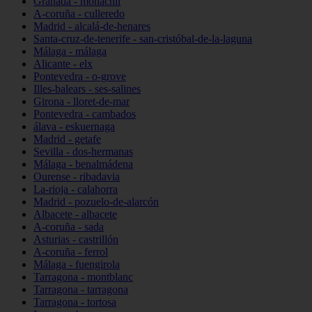
Granada - monachil
A-coruña - culleredo
Madrid - alcalá-de-henares
Santa-cruz-de-tenerife - san-cristóbal-de-la-laguna
Málaga - málaga
Alicante - elx
Pontevedra - o-grove
Illes-balears - ses-salines
Girona - lloret-de-mar
Pontevedra - cambados
álava - eskuernaga
Madrid - getafe
Sevilla - dos-hermanas
Málaga - benalmádena
Ourense - ribadavia
La-rioja - calahorra
Madrid - pozuelo-de-alarcón
Albacete - albacete
A-coruña - sada
Asturias - castrillón
A-coruña - ferrol
Málaga - fuengirola
Tarragona - montblanc
Tarragona - tarragona
Tarragona - tortosa