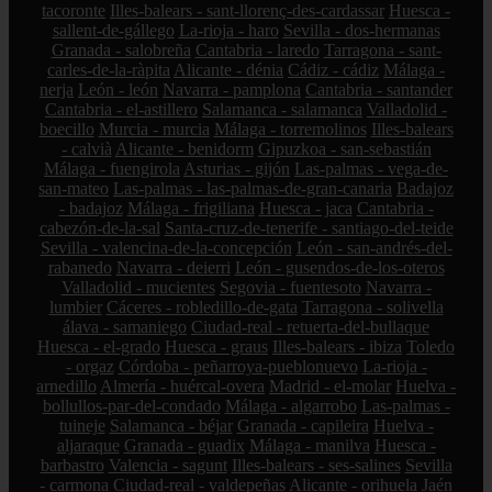
tacoronte
Illes-balears - sant-llorenç-des-cardassar
Huesca -
sallent-de-gállego
La-rioja - haro
Sevilla - dos-hermanas
Granada - salobreña
Cantabria - laredo
Tarragona - sant-
carles-de-la-ràpita
Alicante - dénia
Cádiz - cádiz
Málaga -
nerja
León - león
Navarra - pamplona
Cantabria - santander
Cantabria - el-astillero
Salamanca - salamanca
Valladolid -
boecillo
Murcia - murcia
Málaga - torremolinos
Illes-balears
- calvià
Alicante - benidorm
Gipuzkoa - san-sebastián
Málaga - fuengirola
Asturias - gijón
Las-palmas - vega-de-
san-mateo
Las-palmas - las-palmas-de-gran-canaria
Badajoz
- badajoz
Málaga - frigiliana
Huesca - jaca
Cantabria -
cabezón-de-la-sal
Santa-cruz-de-tenerife - santiago-del-teide
Sevilla - valencina-de-la-concepción
León - san-andrés-del-
rabanedo
Navarra - deierri
León - gusendos-de-los-oteros
Valladolid - mucientes
Segovia - fuentesoto
Navarra -
lumbier
Cáceres - robledillo-de-gata
Tarragona - solivella
álava - samaniego
Ciudad-real - retuerta-del-bullaque
Huesca - el-grado
Huesca - graus
Illes-balears - ibiza
Toledo
- orgaz
Córdoba - peñarroya-pueblonuevo
La-rioja -
arnedillo
Almería - huércal-overa
Madrid - el-molar
Huelva -
bollullos-par-del-condado
Málaga - algarrobo
Las-palmas -
tuineje
Salamanca - béjar
Granada - capileira
Huelva -
aljaraque
Granada - guadix
Málaga - manilva
Huesca -
barbastro
Valencia - sagunt
Illes-balears - ses-salines
Sevilla
- carmona
Ciudad-real - valdepeñas
Alicante - orihuela
Jaén