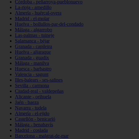
Córdoba - peñarroya-pueblonuevo
La-rioja - arnedillo
Almería - huércal-overa
Madrid - el-molar
Huelva - bollullos-par-del-condado
Málaga - algarrobo
Las-palmas - tuineje
Salamanca - béjar
Granada - capileira
Huelva - aljaraque
Granada - guadix
Málaga - manilva
Huesca - barbastro
Valencia - sagunt
Illes-balears - ses-salines
Sevilla - carmona
Ciudad-real - valdepeñas
Alicante - orihuela
Jaén - baeza
Navarra - tudela
Almería - el-ejido
Castellón - benicarló
Málaga - benahavís
Madrid - coslada
Barcelona - malgrat-de-mar