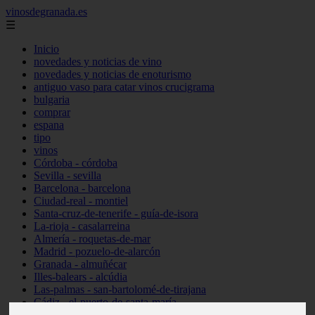
vinosdegranada.es
☰
Inicio
novedades y noticias de vino
novedades y noticias de enoturismo
antiguo vaso para catar vinos crucigrama
bulgaria
comprar
espana
tipo
vinos
Córdoba - córdoba
Sevilla - sevilla
Barcelona - barcelona
Ciudad-real - montiel
Santa-cruz-de-tenerife - guía-de-isora
La-rioja - casalarreina
Almería - roquetas-de-mar
Madrid - pozuelo-de-alarcón
Granada - almuñécar
Illes-balears - alcúdia
Las-palmas - san-bartolomé-de-tirajana
Cádiz - el-puerto-de-santa-maría
Madrid - valdemoro