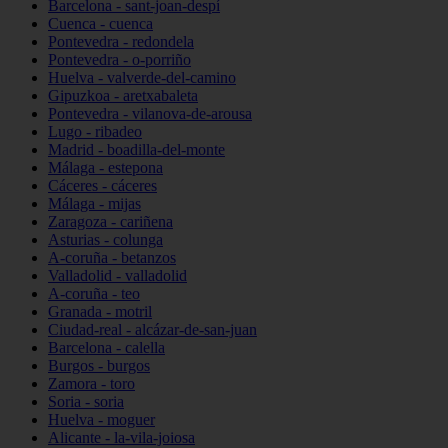
Barcelona - sant-joan-despí
Cuenca - cuenca
Pontevedra - redondela
Pontevedra - o-porriño
Huelva - valverde-del-camino
Gipuzkoa - aretxabaleta
Pontevedra - vilanova-de-arousa
Lugo - ribadeo
Madrid - boadilla-del-monte
Málaga - estepona
Cáceres - cáceres
Málaga - mijas
Zaragoza - cariñena
Asturias - colunga
A-coruña - betanzos
Valladolid - valladolid
A-coruña - teo
Granada - motril
Ciudad-real - alcázar-de-san-juan
Barcelona - calella
Burgos - burgos
Zamora - toro
Soria - soria
Huelva - moguer
Alicante - la-vila-joiosa