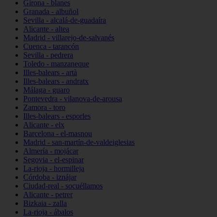
Girona - blanes
Granada - albuñol
Sevilla - alcalá-de-guadaíra
Alicante - altea
Madrid - villarejo-de-salvanés
Cuenca - tarancón
Sevilla - pedrera
Toledo - manzaneque
Illes-balears - artà
Illes-balears - andratx
Málaga - guaro
Pontevedra - vilanova-de-arousa
Zamora - toro
Illes-balears - esporles
Alicante - elx
Barcelona - el-masnou
Madrid - san-martín-de-valdeiglesias
Almería - mojácar
Segovia - el-espinar
La-rioja - hormilleja
Córdoba - iznájar
Ciudad-real - socuéllamos
Alicante - petrer
Bizkaia - zalla
La-rioja - ábalos