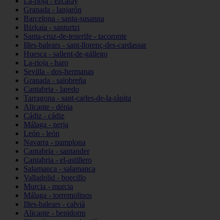
La-rioja - ezcaray
Granada - lanjarón
Barcelona - santa-susanna
Bizkaia - santurtzi
Santa-cruz-de-tenerife - tacoronte
Illes-balears - sant-llorenç-des-cardassar
Huesca - sallent-de-gállego
La-rioja - haro
Sevilla - dos-hermanas
Granada - salobreña
Cantabria - laredo
Tarragona - sant-carles-de-la-ràpita
Alicante - dénia
Cádiz - cádiz
Málaga - nerja
León - león
Navarra - pamplona
Cantabria - santander
Cantabria - el-astillero
Salamanca - salamanca
Valladolid - boecillo
Murcia - murcia
Málaga - torremolinos
Illes-balears - calvià
Alicante - benidorm