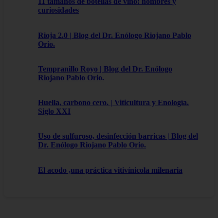
11 tamaños de botellas de vino: nombres y
curiosidades
Rioja 2.0 | Blog del Dr. Enólogo Riojano Pablo
Orio.
Tempranillo Royo | Blog del Dr. Enólogo
Riojano Pablo Orio.
Huella, carbono cero. | Viticultura y Enología.
Siglo XXI
Uso de sulfuroso, desinfección barricas | Blog del
Dr. Enólogo Riojano Pablo Orio.
El acodo ,una práctica vitivínicola milenaria