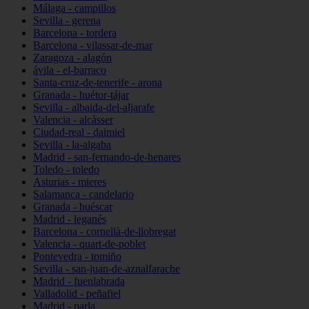
Málaga - campillos
Sevilla - gerena
Barcelona - tordera
Barcelona - vilassar-de-mar
Zaragoza - alagón
ávila - el-barraco
Santa-cruz-de-tenerife - arona
Granada - huétor-tájar
Sevilla - albaida-del-aljarafe
Valencia - alcàsser
Ciudad-real - daimiel
Sevilla - la-algaba
Madrid - san-fernando-de-henares
Toledo - toledo
Asturias - mieres
Salamanca - candelario
Granada - huéscar
Madrid - leganés
Barcelona - cornellà-de-llobregat
Valencia - quart-de-poblet
Pontevedra - tomiño
Sevilla - san-juan-de-aznalfarache
Madrid - fuenlabrada
Valladolid - peñafiel
Madrid - parla