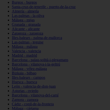
Burgos - burgos
Santa-cruz-de-tenerife - puerto-de-la-cruz
Almería - almería
Las-palmas - la-oliva
Málaga - mijas
Granada - granada
Alicante - alicante
Zaragoza - zaragoza
Illes-balears - palma-de-mallorca
Las-palmas - teguise
Málaga - málaga
Valencia - valencia
Madrid - madrid
Barcelona - palau-solità-i-plegamans
Barcelona - vilanova-i-la-geltrú
Málaga - vélez-málaga
Bizkaia - bilbao
Illes-balears - campos
Huesca - huesca
León - valencia-de-don-juan
Asturias - oviedo
Barcelona - vilanova-del-camí
Zamora - zamora
Cádiz - conil-de-la-frontera
Málaga - cártama