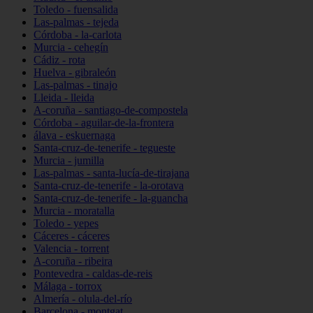
Toledo - fuensalida
Las-palmas - tejeda
Córdoba - la-carlota
Murcia - cehegín
Cádiz - rota
Huelva - gibraleón
Las-palmas - tinajo
Lleida - lleida
A-coruña - santiago-de-compostela
Córdoba - aguilar-de-la-frontera
álava - eskuernaga
Santa-cruz-de-tenerife - tegueste
Murcia - jumilla
Las-palmas - santa-lucía-de-tirajana
Santa-cruz-de-tenerife - la-orotava
Santa-cruz-de-tenerife - la-guancha
Murcia - moratalla
Toledo - yepes
Cáceres - cáceres
Valencia - torrent
A-coruña - ribeira
Pontevedra - caldas-de-reis
Málaga - torrox
Almería - olula-del-río
Barcelona - montgat