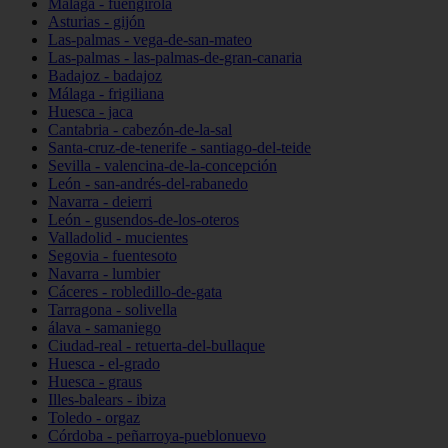
Málaga - fuengirola
Asturias - gijón
Las-palmas - vega-de-san-mateo
Las-palmas - las-palmas-de-gran-canaria
Badajoz - badajoz
Málaga - frigiliana
Huesca - jaca
Cantabria - cabezón-de-la-sal
Santa-cruz-de-tenerife - santiago-del-teide
Sevilla - valencina-de-la-concepción
León - san-andrés-del-rabanedo
Navarra - deierri
León - gusendos-de-los-oteros
Valladolid - mucientes
Segovia - fuentesoto
Navarra - lumbier
Cáceres - robledillo-de-gata
Tarragona - solivella
álava - samaniego
Ciudad-real - retuerta-del-bullaque
Huesca - el-grado
Huesca - graus
Illes-balears - ibiza
Toledo - orgaz
Córdoba - peñarroya-pueblonuevo