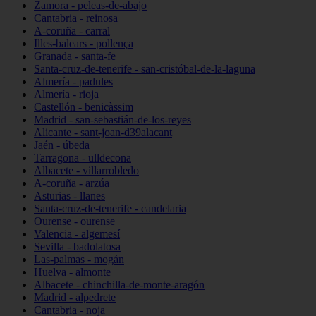
Zamora - peleas-de-abajo
Cantabria - reinosa
A-coruña - carral
Illes-balears - pollença
Granada - santa-fe
Santa-cruz-de-tenerife - san-cristóbal-de-la-laguna
Almería - padules
Almería - rioja
Castellón - benicàssim
Madrid - san-sebastián-de-los-reyes
Alicante - sant-joan-d39alacant
Jaén - úbeda
Tarragona - ulldecona
Albacete - villarrobledo
A-coruña - arzúa
Asturias - llanes
Santa-cruz-de-tenerife - candelaria
Ourense - ourense
Valencia - algemesí
Sevilla - badolatosa
Las-palmas - mogán
Huelva - almonte
Albacete - chinchilla-de-monte-aragón
Madrid - alpedrete
Cantabria - noja