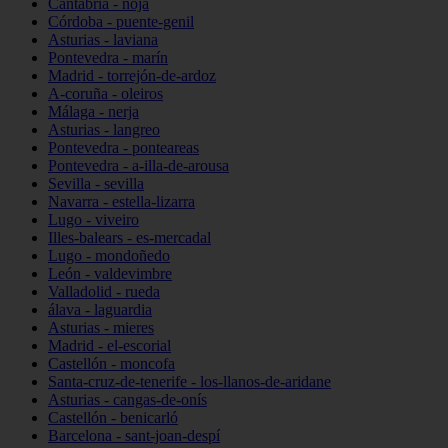
Cantabria - noja
Córdoba - puente-genil
Asturias - laviana
Pontevedra - marín
Madrid - torrejón-de-ardoz
A-coruña - oleiros
Málaga - nerja
Asturias - langreo
Pontevedra - ponteareas
Pontevedra - a-illa-de-arousa
Sevilla - sevilla
Navarra - estella-lizarra
Lugo - viveiro
Illes-balears - es-mercadal
Lugo - mondoñedo
León - valdevimbre
Valladolid - rueda
álava - laguardia
Asturias - mieres
Madrid - el-escorial
Castellón - moncofa
Santa-cruz-de-tenerife - los-llanos-de-aridane
Asturias - cangas-de-onís
Castellón - benicarló
Barcelona - sant-joan-despí