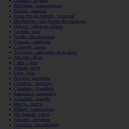
Granada - lanjarón
Barcelona - santa-susanna
Bizkaia - santurtzi
Santa-cruz-de-tenerife - tacoronte
Illes-balears - sant-llorenç-des-cardassar
Huesca - sallent-de-gállego
La-rioja - haro
Sevilla - dos-hermanas
Granada - salobreña
Cantabria - laredo
Tarragona - sant-carles-de-la-ràpita
Alicante - dénia
Cádiz - cádiz
Málaga - nerja
León - león
Navarra - pamplona
Cantabria - santander
Cantabria - el-astillero
Salamanca - salamanca
Valladolid - boecillo
Murcia - murcia
Málaga - torremolinos
Illes-balears - calvià
Alicante - benidorm
Gipuzkoa - san-sebastián