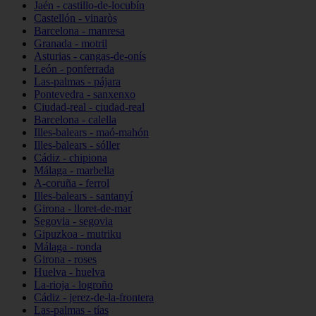
Jaén - castillo-de-locubín
Castellón - vinaròs
Barcelona - manresa
Granada - motril
Asturias - cangas-de-onís
León - ponferrada
Las-palmas - pájara
Pontevedra - sanxenxo
Ciudad-real - ciudad-real
Barcelona - calella
Illes-balears - maó-mahón
Illes-balears - sóller
Cádiz - chipiona
Málaga - marbella
A-coruña - ferrol
Illes-balears - santanyí
Girona - lloret-de-mar
Segovia - segovia
Gipuzkoa - mutriku
Málaga - ronda
Girona - roses
Huelva - huelva
La-rioja - logroño
Cádiz - jerez-de-la-frontera
Las-palmas - tías