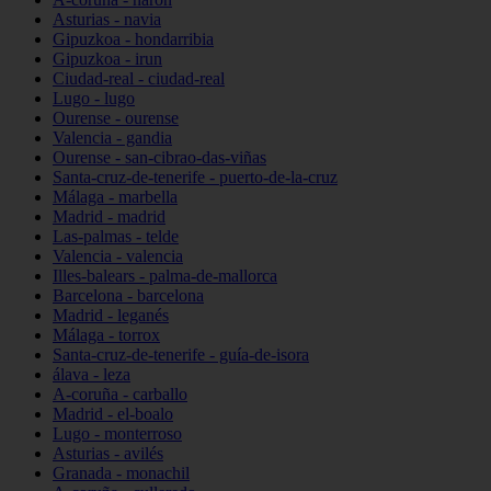
Asturias - navia
Gipuzkoa - hondarribia
Gipuzkoa - irun
Ciudad-real - ciudad-real
Lugo - lugo
Ourense - ourense
Valencia - gandia
Ourense - san-cibrao-das-viñas
Santa-cruz-de-tenerife - puerto-de-la-cruz
Málaga - marbella
Madrid - madrid
Las-palmas - telde
Valencia - valencia
Illes-balears - palma-de-mallorca
Barcelona - barcelona
Madrid - leganés
Málaga - torrox
Santa-cruz-de-tenerife - guía-de-isora
álava - leza
A-coruña - carballo
Madrid - el-boalo
Lugo - monterroso
Asturias - avilés
Granada - monachil