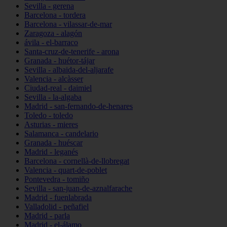
Sevilla - gerena
Barcelona - tordera
Barcelona - vilassar-de-mar
Zaragoza - alagón
ávila - el-barraco
Santa-cruz-de-tenerife - arona
Granada - huétor-tájar
Sevilla - albaida-del-aljarafe
Valencia - alcàsser
Ciudad-real - daimiel
Sevilla - la-algaba
Madrid - san-fernando-de-henares
Toledo - toledo
Asturias - mieres
Salamanca - candelario
Granada - huéscar
Madrid - leganés
Barcelona - cornellà-de-llobregat
Valencia - quart-de-poblet
Pontevedra - tomiño
Sevilla - san-juan-de-aznalfarache
Madrid - fuenlabrada
Valladolid - peñafiel
Madrid - parla
Madrid - el-álamo