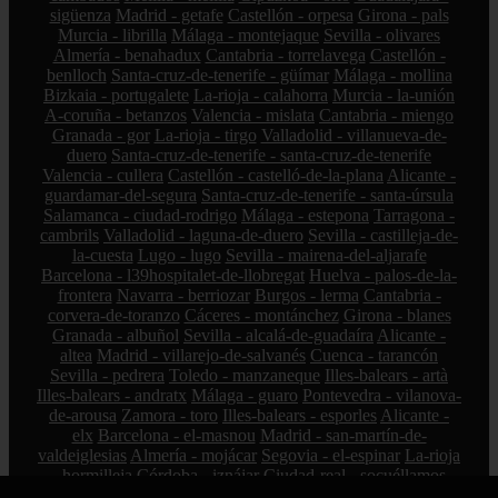
sigüenza
Madrid - getafe
Castellón - orpesa
Girona - pals
Murcia - librilla
Málaga - montejaque
Sevilla - olivares
Almería - benahadux
Cantabria - torrelavega
Castellón -
benlloch
Santa-cruz-de-tenerife - güímar
Málaga - mollina
Bizkaia - portugalete
La-rioja - calahorra
Murcia - la-unión
A-coruña - betanzos
Valencia - mislata
Cantabria - miengo
Granada - gor
La-rioja - tirgo
Valladolid - villanueva-de-
duero
Santa-cruz-de-tenerife - santa-cruz-de-tenerife
Valencia - cullera
Castellón - castelló-de-la-plana
Alicante -
guardamar-del-segura
Santa-cruz-de-tenerife - santa-úrsula
Salamanca - ciudad-rodrigo
Málaga - estepona
Tarragona -
cambrils
Valladolid - laguna-de-duero
Sevilla - castilleja-de-
la-cuesta
Lugo - lugo
Sevilla - mairena-del-aljarafe
Barcelona - l39hospitalet-de-llobregat
Huelva - palos-de-la-
frontera
Navarra - berriozar
Burgos - lerma
Cantabria -
corvera-de-toranzo
Cáceres - montánchez
Girona - blanes
Granada - albuñol
Sevilla - alcalá-de-guadaíra
Alicante -
altea
Madrid - villarejo-de-salvanés
Cuenca - tarancón
Sevilla - pedrera
Toledo - manzaneque
Illes-balears - artà
Illes-balears - andratx
Málaga - guaro
Pontevedra - vilanova-
de-arousa
Zamora - toro
Illes-balears - esporles
Alicante -
elx
Barcelona - el-masnou
Madrid - san-martín-de-
valdeiglesias
Almería - mojácar
Segovia - el-espinar
La-rioja
- hormilleja
Córdoba - iznájar
Ciudad-real - socuéllamos
Alicante - petrer
Bizkaia - zalla
La-rioja - ábalos
Madrid -