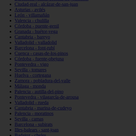
Ciudad-real - alcázar-de-san-juan
Asturias - avilés
León - villamañán
Valencia - chulilla
Córdoba - puente-genil
Granada - huétor-vega
Cantabria - bareyo
Valladolid - valladolid
Barcelona - font-rubí
Cuenca - casas-de-los-pinos
Córdoba - fuente-obejuna
Pontevedra - vigo
Sevilla - tomares
Huelva - cortegana
Zamora - pobladura-del-valle
Málaga - monda
Palencia - autilla-del-pino
Pontevedra - vilagarcía-de-arousa
Valladolid - rueda
Cantabria - marina-de-cudeyo
Palencia - moratinos
Sevilla - camas
Barcelona - subirats
Illes-balears - sant-joan
Badajoz - cheles