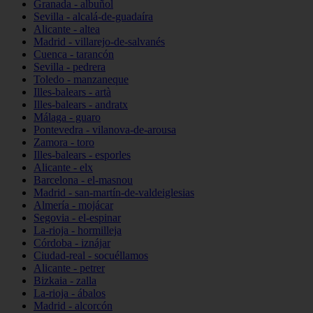
Granada - albuñol
Sevilla - alcalá-de-guadaíra
Alicante - altea
Madrid - villarejo-de-salvanés
Cuenca - tarancón
Sevilla - pedrera
Toledo - manzaneque
Illes-balears - artà
Illes-balears - andratx
Málaga - guaro
Pontevedra - vilanova-de-arousa
Zamora - toro
Illes-balears - esporles
Alicante - elx
Barcelona - el-masnou
Madrid - san-martín-de-valdeiglesias
Almería - mojácar
Segovia - el-espinar
La-rioja - hormilleja
Córdoba - iznájar
Ciudad-real - socuéllamos
Alicante - petrer
Bizkaia - zalla
La-rioja - ábalos
Madrid - alcorcón