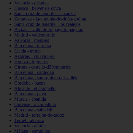
Valencia - picanya
Huesca - belver-de-cinca
Santa-cruz-de-tenerife - el-sauzal
Zaragoza - la-almunia-de-doña-godina
Santa-cruz-de-tenerife - los-realejos
Bizkaia - valle-de-trápaga-trapagaran
Madrid - valdemorillo
Valencia - manises
Barcelona - terrassa
Lleida - tremp
Asturias - villaviciosa
Huelva - trigueros
Girona - castelló-d39empúries
Barcelona - cardedeu
Barcelona - sant-quirze-del-vallès
Córdoba - baena
Alicante - el-campello
Barcelona - gavà
Murcia - abanilla
Ourense - o-carballiño
Barcelona - sabadell
Madrid - torrejón-de-ardoz
Teruel - alcorisa
Valencia - alfafar
Málaga - campillos