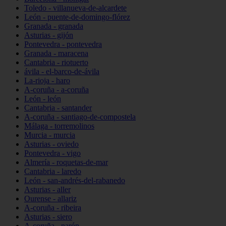
Toledo - villanueva-de-alcardete
León - puente-de-domingo-flórez
Granada - granada
Asturias - gijón
Pontevedra - pontevedra
Granada - maracena
Cantabria - riotuerto
ávila - el-barco-de-ávila
La-rioja - haro
A-coruña - a-coruña
León - león
Cantabria - santander
A-coruña - santiago-de-compostela
Málaga - torremolinos
Murcia - murcia
Asturias - oviedo
Pontevedra - vigo
Almería - roquetas-de-mar
Cantabria - laredo
León - san-andrés-del-rabanedo
Asturias - aller
Ourense - allariz
A-coruña - ribeira
Asturias - siero
A-coruña - narón