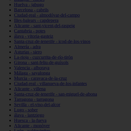
Huelva - jabugo
Barcelona - cabrils
Ciudad-real - almodóvar-del-campo
Illes-balears - capdepera
Alicante - sant-vicent-del-raspeig
Cantabria - potes
álava - vitoria-gasteiz
Santa-cruz-de-tenerife - icod-de-los-vinos
Almería - adra
Asturias - siero
La-rioja - cuzcurrita-de-río-tirón
Girona - sant-feliu-de-guíxols
Valencia - alboraya
Málaga - sayalonga
Murcia - caravaca-de-la-cruz
Ciudad-real - villanueva-de-los-infantes
Alicante - villena
Santa-cruz-de-tenerife - san-miguel-de-abona
Tarragona - tarragona
Sevilla - el-viso-del-alcor
Lugo - sober
álava - lantziego
Huesca - la-fueva
Alicante - monòver
León - valdevimbre