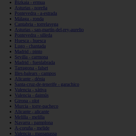
Bizkaia - ermua
Asturias - noreña
Pontevedra - a-estrada
Málaga - ronda
Cantabria - torrelavega
Asturias - san-martín-del-rey-aurelio
Pontevedra - silleda
Huesca - huesca
Lugo - chantada
Madrid - pinto
Sevilla - carmona
Madrid - fuenlabrada
Tarragona - falset
Illes-balears - campos
Alicante - dénia
Santa-cruz-de-tenerife - garachico
Valencia - xàtiva
Valencia - daimús
Girona - olot
Murcia - torre-pacheco
Alicante - alicante
Melilla - melilla
Navarra - pamplona
A-coruña - melide
Valencia - massanassa