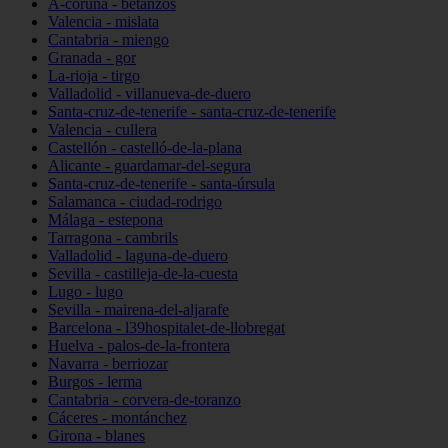
A-coruña - betanzos
Valencia - mislata
Cantabria - miengo
Granada - gor
La-rioja - tirgo
Valladolid - villanueva-de-duero
Santa-cruz-de-tenerife - santa-cruz-de-tenerife
Valencia - cullera
Castellón - castelló-de-la-plana
Alicante - guardamar-del-segura
Santa-cruz-de-tenerife - santa-úrsula
Salamanca - ciudad-rodrigo
Málaga - estepona
Tarragona - cambrils
Valladolid - laguna-de-duero
Sevilla - castilleja-de-la-cuesta
Lugo - lugo
Sevilla - mairena-del-aljarafe
Barcelona - l39hospitalet-de-llobregat
Huelva - palos-de-la-frontera
Navarra - berriozar
Burgos - lerma
Cantabria - corvera-de-toranzo
Cáceres - montánchez
Girona - blanes