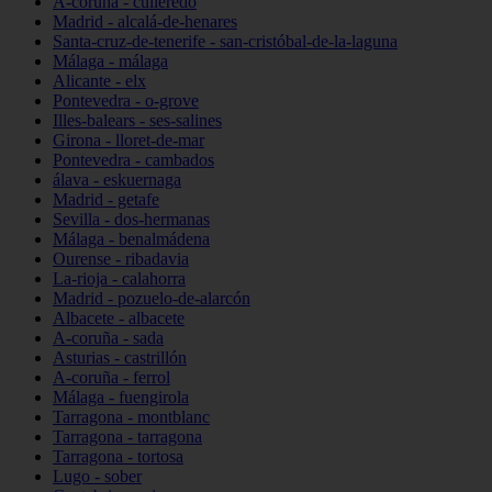
A-coruña - culleredo
Madrid - alcalá-de-henares
Santa-cruz-de-tenerife - san-cristóbal-de-la-laguna
Málaga - málaga
Alicante - elx
Pontevedra - o-grove
Illes-balears - ses-salines
Girona - lloret-de-mar
Pontevedra - cambados
álava - eskuernaga
Madrid - getafe
Sevilla - dos-hermanas
Málaga - benalmádena
Ourense - ribadavia
La-rioja - calahorra
Madrid - pozuelo-de-alarcón
Albacete - albacete
A-coruña - sada
Asturias - castrillón
A-coruña - ferrol
Málaga - fuengirola
Tarragona - montblanc
Tarragona - tarragona
Tarragona - tortosa
Lugo - sober