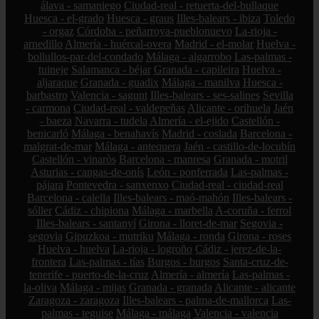
álava - samaniego
Ciudad-real - retuerta-del-bullaque
Huesca - el-grado
Huesca - graus
Illes-balears - ibiza
Toledo
- orgaz
Córdoba - peñarroya-pueblonuevo
La-rioja -
arnedillo
Almería - huércal-overa
Madrid - el-molar
Huelva -
bollullos-par-del-condado
Málaga - algarrobo
Las-palmas -
tuineje
Salamanca - béjar
Granada - capileira
Huelva -
aljaraque
Granada - guadix
Málaga - manilva
Huesca -
barbastro
Valencia - sagunt
Illes-balears - ses-salines
Sevilla
- carmona
Ciudad-real - valdepeñas
Alicante - orihuela
Jaén
- baeza
Navarra - tudela
Almería - el-ejido
Castellón -
benicarló
Málaga - benahavís
Madrid - coslada
Barcelona -
malgrat-de-mar
Málaga - antequera
Jaén - castillo-de-locubín
Castellón - vinaròs
Barcelona - manresa
Granada - motril
Asturias - cangas-de-onís
León - ponferrada
Las-palmas -
pájara
Pontevedra - sanxenxo
Ciudad-real - ciudad-real
Barcelona - calella
Illes-balears - maó-mahón
Illes-balears -
sóller
Cádiz - chipiona
Málaga - marbella
A-coruña - ferrol
Illes-balears - santanyí
Girona - lloret-de-mar
Segovia -
segovia
Gipuzkoa - mutriku
Málaga - ronda
Girona - roses
Huelva - huelva
La-rioja - logroño
Cádiz - jerez-de-la-
frontera
Las-palmas - tías
Burgos - burgos
Santa-cruz-de-
tenerife - puerto-de-la-cruz
Almería - almería
Las-palmas -
la-oliva
Málaga - mijas
Granada - granada
Alicante - alicante
Zaragoza - zaragoza
Illes-balears - palma-de-mallorca
Las-
palmas - teguise
Málaga - málaga
Valencia - valencia