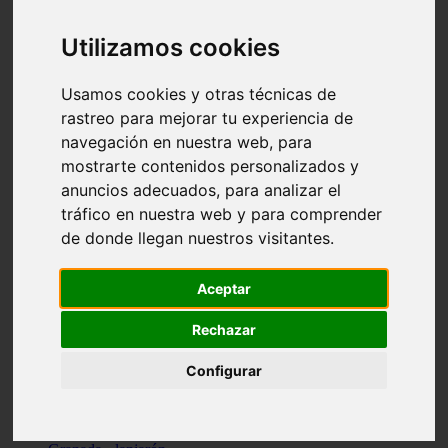
Santa-cruz-de-tenerife - los-llanos-de-aridane
Cantabria - suances
Utilizamos cookies
Sevilla - bormujos
Granada - monachil
Málaga - júzcar
Usamos cookies y otras técnicas de
Huesca - isábena
rastreo para mejorar tu experiencia de
Huesca - alquézar
navegación en nuestra web, para
Huesca - castejón-de-sos
Lleida - alt-àneu
mostrarte contenidos personalizados y
Sevilla - marinaleda
anuncios adecuados, para analizar el
Córdoba - almedinilla
tráfico en nuestra web y para comprender
Navarra - zangoza
Cantabria - arenas-de-iguña
de donde llegan nuestros visitantes.
Barcelona - la-pobla-de-lillet
Murcia - cartagena
Las-palmas - yaiza
Aceptar
Madrid - nuevo-baztán
Sevilla - arahal
Rechazar
Málaga - istán
Valladolid - fuensaldaña
Configurar
Sevilla - salteras
Huesca - biescas
Granada - pampaneira
La-rioja - ezcaray