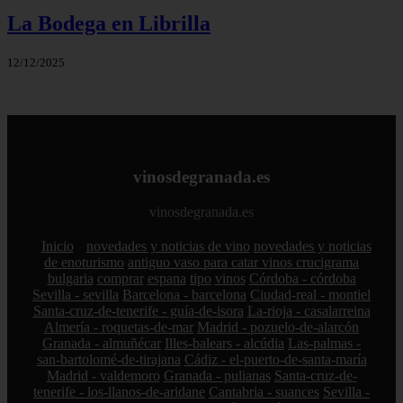
La Bodega en Librilla
12/12/2025
vinosdegranada.es
vinosdegranada.es
Inicio
novedades y noticias de vino
novedades y noticias
de enoturismo
antiguo vaso para catar vinos crucigrama
bulgaria
comprar
espana
tipo
vinos
Córdoba - córdoba
Sevilla - sevilla
Barcelona - barcelona
Ciudad-real - montiel
Santa-cruz-de-tenerife - guía-de-isora
La-rioja - casalarreina
Almería - roquetas-de-mar
Madrid - pozuelo-de-alarcón
Granada - almuñécar
Illes-balears - alcúdia
Las-palmas -
san-bartolomé-de-tirajana
Cádiz - el-puerto-de-santa-maría
Madrid - valdemoro
Granada - pulianas
Santa-cruz-de-
tenerife - los-llanos-de-aridane
Cantabria - suances
Sevilla -