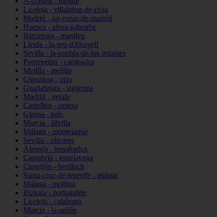
A-coruña - melide
La-rioja - villalobar-de-rioja
Madrid - las-rozas-de-madrid
Huesca - aínsa-sobrarbe
Barcelona - manlleu
Lleida - la-seu-d39urgell
Sevilla - la-puebla-de-los-infantes
Pontevedra - cambados
Melilla - melilla
Gipuzkoa - orio
Guadalajara - sigüenza
Madrid - getafe
Castellón - orpesa
Girona - pals
Murcia - librilla
Málaga - montejaque
Sevilla - olivares
Almería - benahadux
Cantabria - torrelavega
Castellón - benlloch
Santa-cruz-de-tenerife - güímar
Málaga - mollina
Bizkaia - portugalete
La-rioja - calahorra
Murcia - la-unión