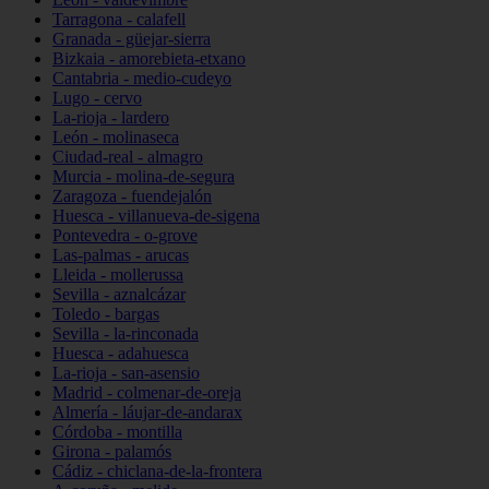
Tarragona - calafell
Granada - güejar-sierra
Bizkaia - amorebieta-etxano
Cantabria - medio-cudeyo
Lugo - cervo
La-rioja - lardero
León - molinaseca
Ciudad-real - almagro
Murcia - molina-de-segura
Zaragoza - fuendejalón
Huesca - villanueva-de-sigena
Pontevedra - o-grove
Las-palmas - arucas
Lleida - mollerussa
Sevilla - aznalcázar
Toledo - bargas
Sevilla - la-rinconada
Huesca - adahuesca
La-rioja - san-asensio
Madrid - colmenar-de-oreja
Almería - láujar-de-andarax
Córdoba - montilla
Girona - palamós
Cádiz - chiclana-de-la-frontera