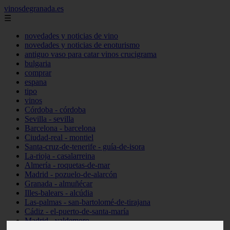
vinosdegranada.es
☰
novedades y noticias de vino
novedades y noticias de enoturismo
antiguo vaso para catar vinos crucigrama
bulgaria
comprar
espana
tipo
vinos
Córdoba - córdoba
Sevilla - sevilla
Barcelona - barcelona
Ciudad-real - montiel
Santa-cruz-de-tenerife - guía-de-isora
La-rioja - casalarreina
Almería - roquetas-de-mar
Madrid - pozuelo-de-alarcón
Granada - almuñécar
Illes-balears - alcúdia
Las-palmas - san-bartolomé-de-tirajana
Cádiz - el-puerto-de-santa-maría
Madrid - valdemoro
Granada - pulianas