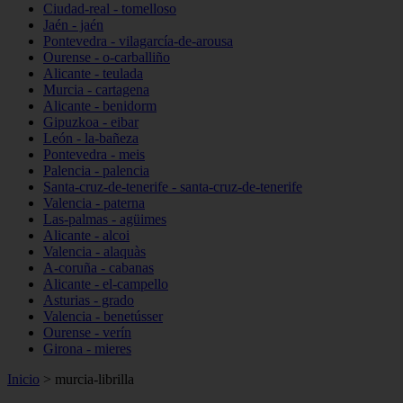
Ciudad-real - tomelloso
Jaén - jaén
Pontevedra - vilagarcía-de-arousa
Ourense - o-carballiño
Alicante - teulada
Murcia - cartagena
Alicante - benidorm
Gipuzkoa - eibar
León - la-bañeza
Pontevedra - meis
Palencia - palencia
Santa-cruz-de-tenerife - santa-cruz-de-tenerife
Valencia - paterna
Las-palmas - agüimes
Alicante - alcoi
Valencia - alaquàs
A-coruña - cabanas
Alicante - el-campello
Asturias - grado
Valencia - benetússer
Ourense - verín
Girona - mieres
Inicio
>
murcia-librilla