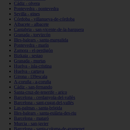
Cádiz - olvera
Pontevedra - pontevedra
Sevilla - gines
Córdoba - villanueva-de-córdoba
Albacete - albacete
Cantabria - san-vicente-de-la-barquera
Granada - torvizcón
Illes-balears - santa-margalida
Pontevedra - marín
Zamora - el-perdigón
Bizkaia - sestao
Granada - murtas
Huelva - isla-cristina
Huelva - cartaya
Girona - l39escala
A-coruña - a-coruña
Cádiz - san-fernando
Santa-cruz-de-tenerife - arico
Barcelona - cerdanyola-del-vallès
Barcelona - sant-cugat-del-vallès
Las-palmas - santa-brígida
Illes-balears - santa-eulària-des-riu
Barcelona - mataró
Murcia - san-javier
Barcelona - santa-coloma-de-gramenet