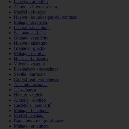
La-rioja - arnedillo
Almería - huércal-overa
Madrid - el-molar
Huelva - bollullos-par-del-condado
Málaga - algarrobo
Las-palmas - tuineje
Salamanca - béjar
Granada - capileira
Huelva - aljaraque
Granada - guadix
Málaga - manilva
Huesca - barbastro
Valencia - sagunt
Illes-balears - ses-salines
Sevilla - carmona
Ciudad-real - valdepeñas
Alicante - orihuela
Jaén - baeza
Navarra - tudela
Almería - el-ejido
Castellón - benicarló
Málaga - benahavís
Madrid - coslada
Barcelona - malgrat-de-mar
Málaga - antequera