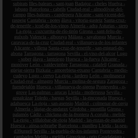
subirats
Illes-balears - sant-joan
Badajoz - cheles
Huelva -
jabugo
Barcelona - cabrils
Ciudad-real - almodóvar-del-
campo
Illes-balears - capdepera
Alicante - sant-vicent-del-
raspeig
Cantabria - potes
álava - vitoria-gasteiz
Santa-cruz-
de-tenerife - icod-de-los-vinos
Almería - adra
Asturias - siero
La-rioja - cuzcurrita-de-río-tirón
Girona - sant-feliu-de-
guíxols
Valencia - alboraya
Málaga - sayalonga
Murcia -
caravaca-de-la-cruz
Ciudad-real - villanueva-de-los-infantes
Alicante - villena
Santa-cruz-de-tenerife - san-miguel-de-
abona
Tarragona - tarragona
Sevilla - el-viso-del-alcor
Lugo
- sober
álava - lantziego
Huesca - la-fueva
Alicante -
monòver
León - valdevimbre
Tarragona - calafell
Granada -
güejar-sierra
Bizkaia - amorebieta-etxano
Cantabria - medio-
cudeyo
Lugo - cervo
La-rioja - lardero
León - molinaseca
Ciudad-real - almagro
Murcia - molina-de-segura
Zaragoza -
fuendejalón
Huesca - villanueva-de-sigena
Pontevedra - o-
grove
Las-palmas - arucas
Lleida - mollerussa
Sevilla -
aznalcázar
Toledo - bargas
Sevilla - la-rinconada
Huesca -
adahuesca
La-rioja - san-asensio
Madrid - colmenar-de-oreja
Almería - láujar-de-andarax
Córdoba - montilla
Girona -
palamós
Cádiz - chiclana-de-la-frontera
A-coruña - melide
La-rioja - villalobar-de-rioja
Madrid - las-rozas-de-madrid
Huesca - aínsa-sobrarbe
Barcelona - manlleu
Lleida - la-seu-
d39urgell
Sevilla - la-puebla-de-los-infantes
Pontevedra -
cambados
Melilla - melilla
Gipuzkoa - orio
Guadalajara -