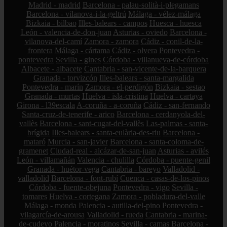
Madrid - madrid
Barcelona - palau-solità-i-plegamans
Barcelona - vilanova-i-la-geltrú
Málaga - vélez-málaga
Bizkaia - bilbao
Illes-balears - campos
Huesca - huesca
León - valencia-de-don-juan
Asturias - oviedo
Barcelona -
vilanova-del-camí
Zamora - zamora
Cádiz - conil-de-la-
frontera
Málaga - cártama
Cádiz - olvera
Pontevedra -
pontevedra
Sevilla - gines
Córdoba - villanueva-de-córdoba
Albacete - albacete
Cantabria - san-vicente-de-la-barquera
Granada - torvizcón
Illes-balears - santa-margalida
Pontevedra - marín
Zamora - el-perdigón
Bizkaia - sestao
Granada - murtas
Huelva - isla-cristina
Huelva - cartaya
Girona - l39escala
A-coruña - a-coruña
Cádiz - san-fernando
Santa-cruz-de-tenerife - arico
Barcelona - cerdanyola-del-
vallès
Barcelona - sant-cugat-del-vallès
Las-palmas - santa-
brígida
Illes-balears - santa-eulària-des-riu
Barcelona -
mataró
Murcia - san-javier
Barcelona - santa-coloma-de-
gramenet
Ciudad-real - alcázar-de-san-juan
Asturias - avilés
León - villamañán
Valencia - chulilla
Córdoba - puente-genil
Granada - huétor-vega
Cantabria - bareyo
Valladolid -
valladolid
Barcelona - font-rubí
Cuenca - casas-de-los-pinos
Córdoba - fuente-obejuna
Pontevedra - vigo
Sevilla -
tomares
Huelva - cortegana
Zamora - pobladura-del-valle
Málaga - monda
Palencia - autilla-del-pino
Pontevedra -
vilagarcía-de-arousa
Valladolid - rueda
Cantabria - marina-
de-cudeyo
Palencia - moratinos
Sevilla - camas
Barcelona -