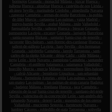
bormujos
Granada - monachil
Málaga - júzcar
Huesca -
isábena
Huesca - alquézar
Huesca - castejón-de-sos
Lleida -
alt-àneu
Sevilla - marinaleda
Córdoba - almedinilla
Navarra
- zangoza
Cantabria - arenas-de-iguña
Barcelona - la-pobla-
de-lillet
Murcia - cartagena
Las-palmas - yaiza
Madrid -
nuevo-baztán
Sevilla - arahal
Málaga - istán
Valladolid -
fuensaldaña
Sevilla - salteras
Huesca - biescas
Granada -
pampaneira
La-rioja - ezcaray
Granada - lanjarón
Barcelona
- santa-susanna
Bizkaia - santurtzi
Santa-cruz-de-tenerife -
tacoronte
Illes-balears - sant-llorenç-des-cardassar
Huesca -
sallent-de-gállego
La-rioja - haro
Sevilla - dos-hermanas
Granada - salobreña
Cantabria - laredo
Tarragona - sant-
carles-de-la-ràpita
Alicante - dénia
Cádiz - cádiz
Málaga -
nerja
León - león
Navarra - pamplona
Cantabria - santander
Cantabria - el-astillero
Salamanca - salamanca
Valladolid -
boecillo
Murcia - murcia
Málaga - torremolinos
Illes-balears
- calvià
Alicante - benidorm
Gipuzkoa - san-sebastián
Málaga - fuengirola
Asturias - gijón
Las-palmas - vega-de-
san-mateo
Las-palmas - las-palmas-de-gran-canaria
Badajoz
- badajoz
Málaga - frigiliana
Huesca - jaca
Cantabria -
cabezón-de-la-sal
Santa-cruz-de-tenerife - santiago-del-teide
Sevilla - valencina-de-la-concepción
León - san-andrés-del-
rabanedo
Navarra - deierri
León - gusendos-de-los-oteros
Valladolid - mucientes
Segovia - fuentesoto
Navarra -
lumbier
Cáceres - robledillo-de-gata
Tarragona - solivella