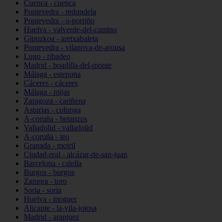
Cuenca - cuenca
Pontevedra - redondela
Pontevedra - o-porriño
Huelva - valverde-del-camino
Gipuzkoa - aretxabaleta
Pontevedra - vilanova-de-arousa
Lugo - ribadeo
Madrid - boadilla-del-monte
Málaga - estepona
Cáceres - cáceres
Málaga - mijas
Zaragoza - cariñena
Asturias - colunga
A-coruña - betanzos
Valladolid - valladolid
A-coruña - teo
Granada - motril
Ciudad-real - alcázar-de-san-juan
Barcelona - calella
Burgos - burgos
Zamora - toro
Soria - soria
Huelva - moguer
Alicante - la-vila-joiosa
Madrid - aranjuez