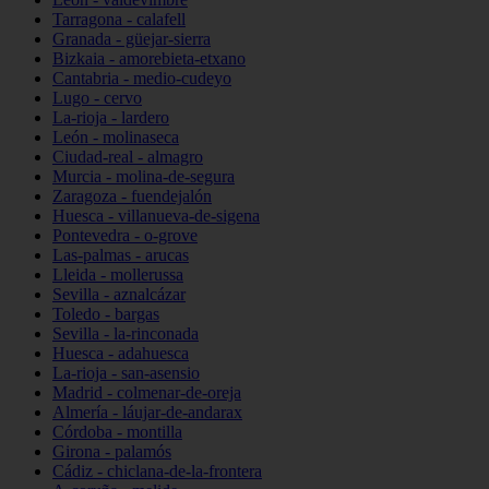
Tarragona - calafell
Granada - güejar-sierra
Bizkaia - amorebieta-etxano
Cantabria - medio-cudeyo
Lugo - cervo
La-rioja - lardero
León - molinaseca
Ciudad-real - almagro
Murcia - molina-de-segura
Zaragoza - fuendejalón
Huesca - villanueva-de-sigena
Pontevedra - o-grove
Las-palmas - arucas
Lleida - mollerussa
Sevilla - aznalcázar
Toledo - bargas
Sevilla - la-rinconada
Huesca - adahuesca
La-rioja - san-asensio
Madrid - colmenar-de-oreja
Almería - láujar-de-andarax
Córdoba - montilla
Girona - palamós
Cádiz - chiclana-de-la-frontera