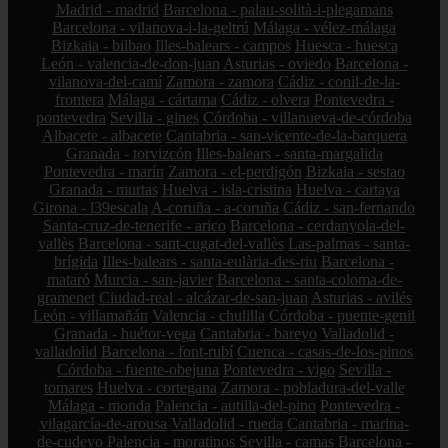
Madrid - madrid
Barcelona - palau-solità-i-plegamans
Barcelona - vilanova-i-la-geltrú
Málaga - vélez-málaga
Bizkaia - bilbao
Illes-balears - campos
Huesca - huesca
León - valencia-de-don-juan
Asturias - oviedo
Barcelona -
vilanova-del-camí
Zamora - zamora
Cádiz - conil-de-la-
frontera
Málaga - cártama
Cádiz - olvera
Pontevedra -
pontevedra
Sevilla - gines
Córdoba - villanueva-de-córdoba
Albacete - albacete
Cantabria - san-vicente-de-la-barquera
Granada - torvizcón
Illes-balears - santa-margalida
Pontevedra - marín
Zamora - el-perdigón
Bizkaia - sestao
Granada - murtas
Huelva - isla-cristina
Huelva - cartaya
Girona - l39escala
A-coruña - a-coruña
Cádiz - san-fernando
Santa-cruz-de-tenerife - arico
Barcelona - cerdanyola-del-
vallès
Barcelona - sant-cugat-del-vallès
Las-palmas - santa-
brígida
Illes-balears - santa-eulària-des-riu
Barcelona -
mataró
Murcia - san-javier
Barcelona - santa-coloma-de-
gramenet
Ciudad-real - alcázar-de-san-juan
Asturias - avilés
León - villamañán
Valencia - chulilla
Córdoba - puente-genil
Granada - huétor-vega
Cantabria - bareyo
Valladolid -
valladolid
Barcelona - font-rubí
Cuenca - casas-de-los-pinos
Córdoba - fuente-obejuna
Pontevedra - vigo
Sevilla -
tomares
Huelva - cortegana
Zamora - pobladura-del-valle
Málaga - monda
Palencia - autilla-del-pino
Pontevedra -
vilagarcía-de-arousa
Valladolid - rueda
Cantabria - marina-
de-cudeyo
Palencia - moratinos
Sevilla - camas
Barcelona -