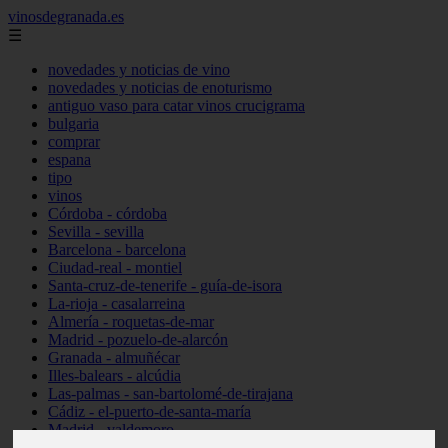
vinosdegranada.es
☰
novedades y noticias de vino
novedades y noticias de enoturismo
antiguo vaso para catar vinos crucigrama
bulgaria
comprar
espana
tipo
vinos
Córdoba - córdoba
Sevilla - sevilla
Barcelona - barcelona
Ciudad-real - montiel
Santa-cruz-de-tenerife - guía-de-isora
La-rioja - casalarreina
Almería - roquetas-de-mar
Madrid - pozuelo-de-alarcón
Granada - almuñécar
Illes-balears - alcúdia
Las-palmas - san-bartolomé-de-tirajana
Cádiz - el-puerto-de-santa-maría
Madrid - valdemoro
Granada - pulianas