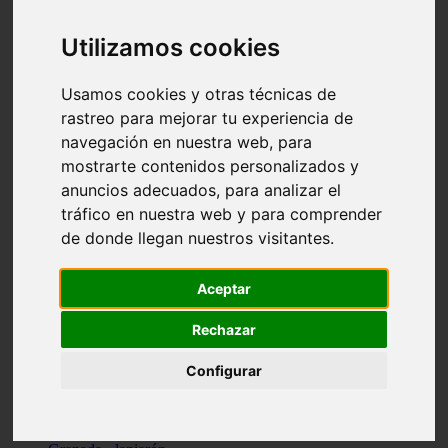
Santa-cruz-de-tenerife - los-llanos-de-aridane
Cantabria - suances
Utilizamos cookies
Sevilla - bormujos
Granada - monachil
Málaga - júzcar
Usamos cookies y otras técnicas de
Huesca - isábena
rastreo para mejorar tu experiencia de
Huesca - alquézar
navegación en nuestra web, para
Huesca - castejón-de-sos
Lleida - alt-àneu
mostrarte contenidos personalizados y
Sevilla - marinaleda
anuncios adecuados, para analizar el
Córdoba - almedinilla
tráfico en nuestra web y para comprender
Navarra - zangoza
Cantabria - arenas-de-iguña
de donde llegan nuestros visitantes.
Barcelona - la-pobla-de-lillet
Murcia - cartagena
Las-palmas - yaiza
Aceptar
Madrid - nuevo-baztán
Sevilla - arahal
Rechazar
Málaga - istán
Valladolid - fuensaldaña
Configurar
Sevilla - salteras
Huesca - biescas
Granada - pampaneira
La-rioja - ezcaray