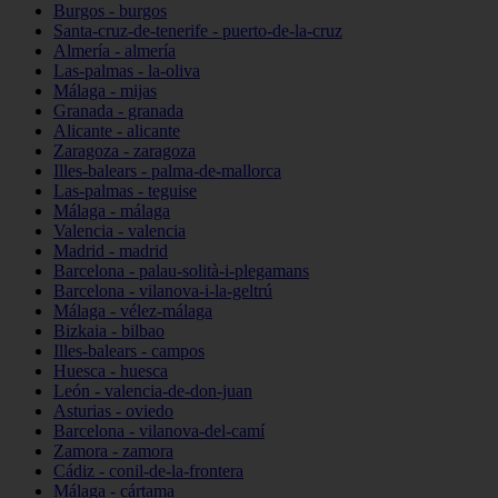
Burgos - burgos
Santa-cruz-de-tenerife - puerto-de-la-cruz
Almería - almería
Las-palmas - la-oliva
Málaga - mijas
Granada - granada
Alicante - alicante
Zaragoza - zaragoza
Illes-balears - palma-de-mallorca
Las-palmas - teguise
Málaga - málaga
Valencia - valencia
Madrid - madrid
Barcelona - palau-solità-i-plegamans
Barcelona - vilanova-i-la-geltrú
Málaga - vélez-málaga
Bizkaia - bilbao
Illes-balears - campos
Huesca - huesca
León - valencia-de-don-juan
Asturias - oviedo
Barcelona - vilanova-del-camí
Zamora - zamora
Cádiz - conil-de-la-frontera
Málaga - cártama