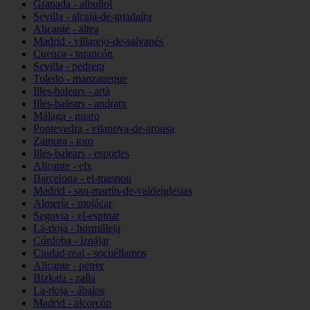
Granada - albuñol
Sevilla - alcalá-de-guadaíra
Alicante - altea
Madrid - villarejo-de-salvanés
Cuenca - tarancón
Sevilla - pedrera
Toledo - manzaneque
Illes-balears - artà
Illes-balears - andratx
Málaga - guaro
Pontevedra - vilanova-de-arousa
Zamora - toro
Illes-balears - esporles
Alicante - elx
Barcelona - el-masnou
Madrid - san-martín-de-valdeiglesias
Almería - mojácar
Segovia - el-espinar
La-rioja - hormilleja
Córdoba - iznájar
Ciudad-real - socuéllamos
Alicante - petrer
Bizkaia - zalla
La-rioja - ábalos
Madrid - alcorcón