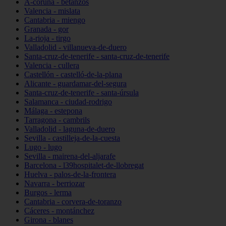
A-coruña - betanzos
Valencia - mislata
Cantabria - miengo
Granada - gor
La-rioja - tirgo
Valladolid - villanueva-de-duero
Santa-cruz-de-tenerife - santa-cruz-de-tenerife
Valencia - cullera
Castellón - castelló-de-la-plana
Alicante - guardamar-del-segura
Santa-cruz-de-tenerife - santa-úrsula
Salamanca - ciudad-rodrigo
Málaga - estepona
Tarragona - cambrils
Valladolid - laguna-de-duero
Sevilla - castilleja-de-la-cuesta
Lugo - lugo
Sevilla - mairena-del-aljarafe
Barcelona - l39hospitalet-de-llobregat
Huelva - palos-de-la-frontera
Navarra - berriozar
Burgos - lerma
Cantabria - corvera-de-toranzo
Cáceres - montánchez
Girona - blanes