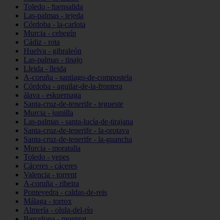
Toledo - fuensalida
Las-palmas - tejeda
Córdoba - la-carlota
Murcia - cehegín
Cádiz - rota
Huelva - gibraleón
Las-palmas - tinajo
Lleida - lleida
A-coruña - santiago-de-compostela
Córdoba - aguilar-de-la-frontera
álava - eskuernaga
Santa-cruz-de-tenerife - tegueste
Murcia - jumilla
Las-palmas - santa-lucía-de-tirajana
Santa-cruz-de-tenerife - la-orotava
Santa-cruz-de-tenerife - la-guancha
Murcia - moratalla
Toledo - yepes
Cáceres - cáceres
Valencia - torrent
A-coruña - ribeira
Pontevedra - caldas-de-reis
Málaga - torrox
Almería - olula-del-río
Barcelona - montgat