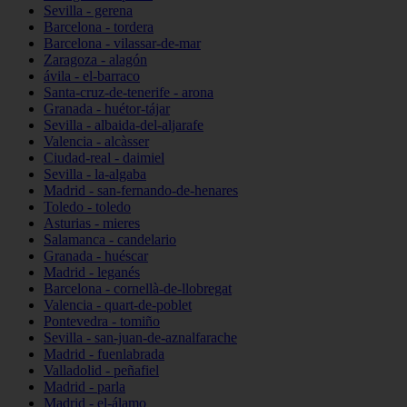
Sevilla - gerena
Barcelona - tordera
Barcelona - vilassar-de-mar
Zaragoza - alagón
ávila - el-barraco
Santa-cruz-de-tenerife - arona
Granada - huétor-tájar
Sevilla - albaida-del-aljarafe
Valencia - alcàsser
Ciudad-real - daimiel
Sevilla - la-algaba
Madrid - san-fernando-de-henares
Toledo - toledo
Asturias - mieres
Salamanca - candelario
Granada - huéscar
Madrid - leganés
Barcelona - cornellà-de-llobregat
Valencia - quart-de-poblet
Pontevedra - tomiño
Sevilla - san-juan-de-aznalfarache
Madrid - fuenlabrada
Valladolid - peñafiel
Madrid - parla
Madrid - el-álamo