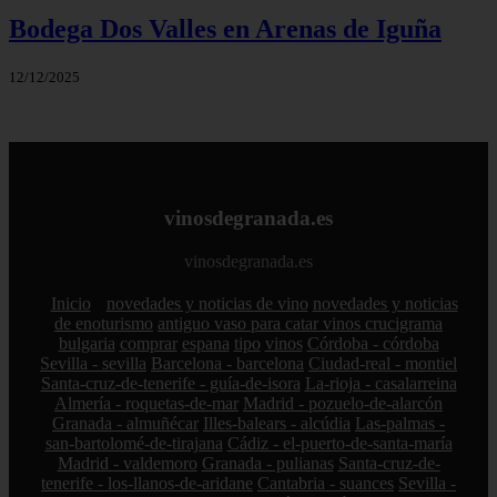
Bodega Dos Valles en Arenas de Iguña
12/12/2025
vinosdegranada.es
vinosdegranada.es
Inicio
novedades y noticias de vino
novedades y noticias
de enoturismo
antiguo vaso para catar vinos crucigrama
bulgaria
comprar
espana
tipo
vinos
Córdoba - córdoba
Sevilla - sevilla
Barcelona - barcelona
Ciudad-real - montiel
Santa-cruz-de-tenerife - guía-de-isora
La-rioja - casalarreina
Almería - roquetas-de-mar
Madrid - pozuelo-de-alarcón
Granada - almuñécar
Illes-balears - alcúdia
Las-palmas -
san-bartolomé-de-tirajana
Cádiz - el-puerto-de-santa-maría
Madrid - valdemoro
Granada - pulianas
Santa-cruz-de-
tenerife - los-llanos-de-aridane
Cantabria - suances
Sevilla -