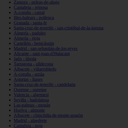
Zamora - peleas-de-abajo
Cantabria - reinosa
A-coruña - carral
Illes-balears - pollença
Granada - santa-fe
Santa-cruz-de-tenerife - san-cristóbal-de-la-laguna
Almería - padules
Almería - rioja
Castellón - benicàssim
Madrid - san-sebastián-de-los-reyes
Alicante - sant-joan-d39alacant
Jaén - úbeda
Tarragona - ulldecona
Albacete - villarrobledo
A-coruña - arzúa
Asturias - llanes
Santa-cruz-de-tenerife - candelaria
Ourense - ourense
Valencia - algemesí
Sevilla - badolatosa
Las-palmas - mogán
Huelva - almonte
Albacete - chinchilla-de-monte-aragón
Madrid - alpedrete
Cantabria - noja