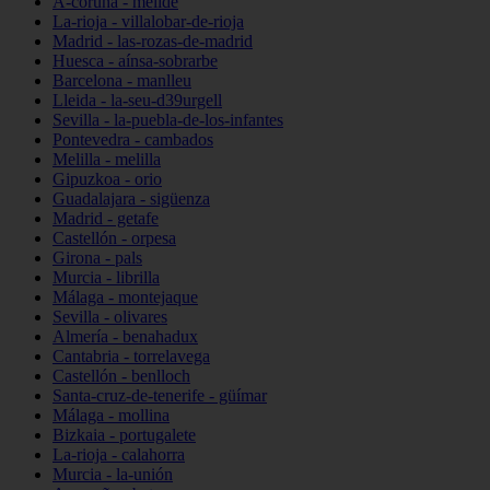
A-coruña - melide
La-rioja - villalobar-de-rioja
Madrid - las-rozas-de-madrid
Huesca - aínsa-sobrarbe
Barcelona - manlleu
Lleida - la-seu-d39urgell
Sevilla - la-puebla-de-los-infantes
Pontevedra - cambados
Melilla - melilla
Gipuzkoa - orio
Guadalajara - sigüenza
Madrid - getafe
Castellón - orpesa
Girona - pals
Murcia - librilla
Málaga - montejaque
Sevilla - olivares
Almería - benahadux
Cantabria - torrelavega
Castellón - benlloch
Santa-cruz-de-tenerife - güímar
Málaga - mollina
Bizkaia - portugalete
La-rioja - calahorra
Murcia - la-unión