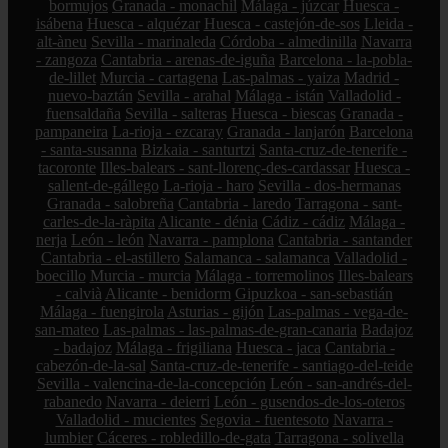
bormujos
Granada - monachil
Málaga - júzcar
Huesca -
isábena
Huesca - alquézar
Huesca - castejón-de-sos
Lleida -
alt-àneu
Sevilla - marinaleda
Córdoba - almedinilla
Navarra
- zangoza
Cantabria - arenas-de-iguña
Barcelona - la-pobla-
de-lillet
Murcia - cartagena
Las-palmas - yaiza
Madrid -
nuevo-baztán
Sevilla - arahal
Málaga - istán
Valladolid -
fuensaldaña
Sevilla - salteras
Huesca - biescas
Granada -
pampaneira
La-rioja - ezcaray
Granada - lanjarón
Barcelona
- santa-susanna
Bizkaia - santurtzi
Santa-cruz-de-tenerife -
tacoronte
Illes-balears - sant-llorenç-des-cardassar
Huesca -
sallent-de-gállego
La-rioja - haro
Sevilla - dos-hermanas
Granada - salobreña
Cantabria - laredo
Tarragona - sant-
carles-de-la-ràpita
Alicante - dénia
Cádiz - cádiz
Málaga -
nerja
León - león
Navarra - pamplona
Cantabria - santander
Cantabria - el-astillero
Salamanca - salamanca
Valladolid -
boecillo
Murcia - murcia
Málaga - torremolinos
Illes-balears
- calvià
Alicante - benidorm
Gipuzkoa - san-sebastián
Málaga - fuengirola
Asturias - gijón
Las-palmas - vega-de-
san-mateo
Las-palmas - las-palmas-de-gran-canaria
Badajoz
- badajoz
Málaga - frigiliana
Huesca - jaca
Cantabria -
cabezón-de-la-sal
Santa-cruz-de-tenerife - santiago-del-teide
Sevilla - valencina-de-la-concepción
León - san-andrés-del-
rabanedo
Navarra - deierri
León - gusendos-de-los-oteros
Valladolid - mucientes
Segovia - fuentesoto
Navarra -
lumbier
Cáceres - robledillo-de-gata
Tarragona - solivella