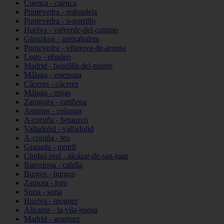
Cuenca - cuenca
Pontevedra - redondela
Pontevedra - o-porriño
Huelva - valverde-del-camino
Gipuzkoa - aretxabaleta
Pontevedra - vilanova-de-arousa
Lugo - ribadeo
Madrid - boadilla-del-monte
Málaga - estepona
Cáceres - cáceres
Málaga - mijas
Zaragoza - cariñena
Asturias - colunga
A-coruña - betanzos
Valladolid - valladolid
A-coruña - teo
Granada - motril
Ciudad-real - alcázar-de-san-juan
Barcelona - calella
Burgos - burgos
Zamora - toro
Soria - soria
Huelva - moguer
Alicante - la-vila-joiosa
Madrid - aranjuez