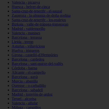
Valencia - picanya
Huesca - belver-de-cinca
Santa-cruz-de-tenerife - el-sauzal
Zaragoza - la-almunia-de-doña-godina
Santa-cruz-de-tenerife - los-realejos
Bizkaia - valle-de-trápaga-trapagaran
Madrid - valdemorillo
Valencia - manises
Barcelona - terrassa
Lleida - tremp
Asturias - villaviciosa
Huelva - trigueros
Girona - castelló-d39empúries
Barcelona - cardedeu
Barcelona - sant-quirze-del-vallès
Córdoba - baena
Alicante - el-campello
Barcelona - gavà
Murcia - abanilla
Ourense - o-carballiño
Barcelona - sabadell
Madrid - torrejón-de-ardoz
Teruel - alcorisa
Valencia - alfafar
Málaga - campillos