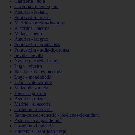
Cantabria - noja
Córdoba - puente-genil
Asturias - laviana
Pontevedra - marín
Madrid - torrejón-de-ardoz
A-coruña - oleiros
Málaga - nerja
Asturias - langreo
Pontevedra - ponteareas
Pontevedra - a-illa-de-arousa
Sevilla - sevilla
Navarra - estella-lizarra
Lugo - viveiro
Illes-balears - es-mercadal
Lugo - mondoñedo
León - valdevimbre
Valladolid - rueda
álava - laguardia
Asturias - mieres
Madrid - el-escorial
Castellón - moncofa
Santa-cruz-de-tenerife - los-llanos-de-aridane
Asturias - cangas-de-onís
Castellón - benicarló
Barcelona - sant-joan-despí