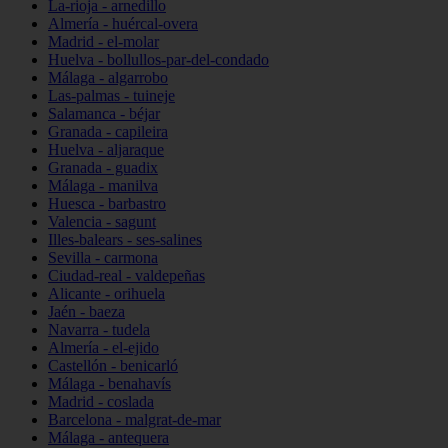
La-rioja - arnedillo
Almería - huércal-overa
Madrid - el-molar
Huelva - bollullos-par-del-condado
Málaga - algarrobo
Las-palmas - tuineje
Salamanca - béjar
Granada - capileira
Huelva - aljaraque
Granada - guadix
Málaga - manilva
Huesca - barbastro
Valencia - sagunt
Illes-balears - ses-salines
Sevilla - carmona
Ciudad-real - valdepeñas
Alicante - orihuela
Jaén - baeza
Navarra - tudela
Almería - el-ejido
Castellón - benicarló
Málaga - benahavís
Madrid - coslada
Barcelona - malgrat-de-mar
Málaga - antequera