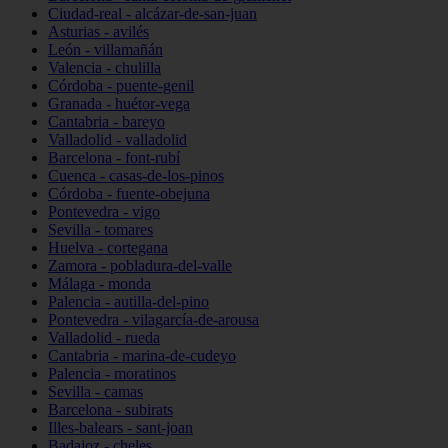
Ciudad-real - alcázar-de-san-juan
Asturias - avilés
León - villamañán
Valencia - chulilla
Córdoba - puente-genil
Granada - huétor-vega
Cantabria - bareyo
Valladolid - valladolid
Barcelona - font-rubí
Cuenca - casas-de-los-pinos
Córdoba - fuente-obejuna
Pontevedra - vigo
Sevilla - tomares
Huelva - cortegana
Zamora - pobladura-del-valle
Málaga - monda
Palencia - autilla-del-pino
Pontevedra - vilagarcía-de-arousa
Valladolid - rueda
Cantabria - marina-de-cudeyo
Palencia - moratinos
Sevilla - camas
Barcelona - subirats
Illes-balears - sant-joan
Badajoz - cheles