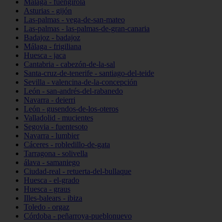
Málaga - fuengirola
Asturias - gijón
Las-palmas - vega-de-san-mateo
Las-palmas - las-palmas-de-gran-canaria
Badajoz - badajoz
Málaga - frigiliana
Huesca - jaca
Cantabria - cabezón-de-la-sal
Santa-cruz-de-tenerife - santiago-del-teide
Sevilla - valencina-de-la-concepción
León - san-andrés-del-rabanedo
Navarra - deierri
León - gusendos-de-los-oteros
Valladolid - mucientes
Segovia - fuentesoto
Navarra - lumbier
Cáceres - robledillo-de-gata
Tarragona - solivella
álava - samaniego
Ciudad-real - retuerta-del-bullaque
Huesca - el-grado
Huesca - graus
Illes-balears - ibiza
Toledo - orgaz
Córdoba - peñarroya-pueblonuevo