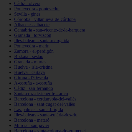
Cádiz - olvera
Pontevedra - pontevedra
Sevilla - gines
Córdoba - villanueva-de-córdoba
Albacete - albacete
Cantabria - san-vicente-de-la-barquera
Granada - torvizcón
Illes-balears - santa-margalida
Pontevedra - marín
Zamora - el-perdigón
Bizkaia - sestao
Granada - murtas
Huelva - isla-cristina
Huelva - cartaya
Girona - l39escala
A-coruña - a-coruña
Cádiz - san-fernando
Santa-cruz-de-tenerife - arico
Barcelona - cerdanyola-del-vallès
Barcelona - sant-cugat-del-vallès
Las-palmas - santa-brígida
Illes-balears - santa-eulària-des-riu
Barcelona - mataró
Murcia - san-javier
Barcelona - santa-coloma-de-gramenet