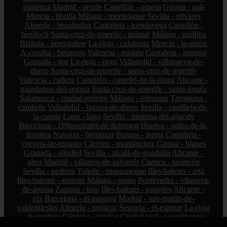
sigüenza
Madrid - getafe
Castellón - orpesa
Girona - pals
Murcia - librilla
Málaga - montejaque
Sevilla - olivares
Almería - benahadux
Cantabria - torrelavega
Castellón -
benlloch
Santa-cruz-de-tenerife - güímar
Málaga - mollina
Bizkaia - portugalete
La-rioja - calahorra
Murcia - la-unión
A-coruña - betanzos
Valencia - mislata
Cantabria - miengo
Granada - gor
La-rioja - tirgo
Valladolid - villanueva-de-
duero
Santa-cruz-de-tenerife - santa-cruz-de-tenerife
Valencia - cullera
Castellón - castelló-de-la-plana
Alicante -
guardamar-del-segura
Santa-cruz-de-tenerife - santa-úrsula
Salamanca - ciudad-rodrigo
Málaga - estepona
Tarragona -
cambrils
Valladolid - laguna-de-duero
Sevilla - castilleja-de-
la-cuesta
Lugo - lugo
Sevilla - mairena-del-aljarafe
Barcelona - l39hospitalet-de-llobregat
Huelva - palos-de-la-
frontera
Navarra - berriozar
Burgos - lerma
Cantabria -
corvera-de-toranzo
Cáceres - montánchez
Girona - blanes
Granada - albuñol
Sevilla - alcalá-de-guadaíra
Alicante -
altea
Madrid - villarejo-de-salvanés
Cuenca - tarancón
Sevilla - pedrera
Toledo - manzaneque
Illes-balears - artà
Illes-balears - andratx
Málaga - guaro
Pontevedra - vilanova-
de-arousa
Zamora - toro
Illes-balears - esporles
Alicante -
elx
Barcelona - el-masnou
Madrid - san-martín-de-
valdeiglesias
Almería - mojácar
Segovia - el-espinar
La-rioja
- hormilleja
Córdoba - iznájar
Ciudad-real - socuéllamos
Alicante - petrer
Bizkaia - zalla
La-rioja - ábalos
Madrid -