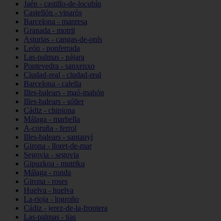
Jaén - castillo-de-locubín
Castellón - vinaròs
Barcelona - manresa
Granada - motril
Asturias - cangas-de-onís
León - ponferrada
Las-palmas - pájara
Pontevedra - sanxenxo
Ciudad-real - ciudad-real
Barcelona - calella
Illes-balears - maó-mahón
Illes-balears - sóller
Cádiz - chipiona
Málaga - marbella
A-coruña - ferrol
Illes-balears - santanyí
Girona - lloret-de-mar
Segovia - segovia
Gipuzkoa - mutriku
Málaga - ronda
Girona - roses
Huelva - huelva
La-rioja - logroño
Cádiz - jerez-de-la-frontera
Las-palmas - tías