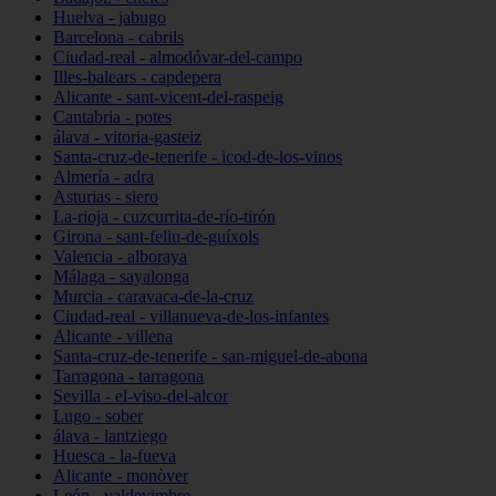
Huelva - jabugo
Barcelona - cabrils
Ciudad-real - almodóvar-del-campo
Illes-balears - capdepera
Alicante - sant-vicent-del-raspeig
Cantabria - potes
álava - vitoria-gasteiz
Santa-cruz-de-tenerife - icod-de-los-vinos
Almería - adra
Asturias - siero
La-rioja - cuzcurrita-de-río-tirón
Girona - sant-feliu-de-guíxols
Valencia - alboraya
Málaga - sayalonga
Murcia - caravaca-de-la-cruz
Ciudad-real - villanueva-de-los-infantes
Alicante - villena
Santa-cruz-de-tenerife - san-miguel-de-abona
Tarragona - tarragona
Sevilla - el-viso-del-alcor
Lugo - sober
álava - lantziego
Huesca - la-fueva
Alicante - monòver
León - valdevimbre