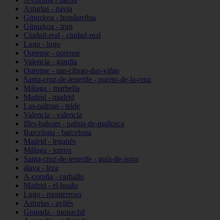
Asturias - navia
Gipuzkoa - hondarribia
Gipuzkoa - irun
Ciudad-real - ciudad-real
Lugo - lugo
Ourense - ourense
Valencia - gandia
Ourense - san-cibrao-das-viñas
Santa-cruz-de-tenerife - puerto-de-la-cruz
Málaga - marbella
Madrid - madrid
Las-palmas - telde
Valencia - valencia
Illes-balears - palma-de-mallorca
Barcelona - barcelona
Madrid - leganés
Málaga - torrox
Santa-cruz-de-tenerife - guía-de-isora
álava - leza
A-coruña - carballo
Madrid - el-boalo
Lugo - monterroso
Asturias - avilés
Granada - monachil