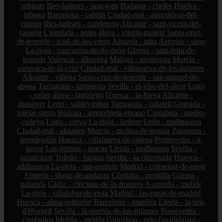
subirats
Illes-balears - sant-joan
Badajoz - cheles
Huelva -
jabugo
Barcelona - cabrils
Ciudad-real - almodóvar-del-
campo
Illes-balears - capdepera
Alicante - sant-vicent-del-
raspeig
Cantabria - potes
álava - vitoria-gasteiz
Santa-cruz-
de-tenerife - icod-de-los-vinos
Almería - adra
Asturias - siero
La-rioja - cuzcurrita-de-río-tirón
Girona - sant-feliu-de-
guíxols
Valencia - alboraya
Málaga - sayalonga
Murcia -
caravaca-de-la-cruz
Ciudad-real - villanueva-de-los-infantes
Alicante - villena
Santa-cruz-de-tenerife - san-miguel-de-
abona
Tarragona - tarragona
Sevilla - el-viso-del-alcor
Lugo
- sober
álava - lantziego
Huesca - la-fueva
Alicante -
monòver
León - valdevimbre
Tarragona - calafell
Granada -
güejar-sierra
Bizkaia - amorebieta-etxano
Cantabria - medio-
cudeyo
Lugo - cervo
La-rioja - lardero
León - molinaseca
Ciudad-real - almagro
Murcia - molina-de-segura
Zaragoza -
fuendejalón
Huesca - villanueva-de-sigena
Pontevedra - o-
grove
Las-palmas - arucas
Lleida - mollerussa
Sevilla -
aznalcázar
Toledo - bargas
Sevilla - la-rinconada
Huesca -
adahuesca
La-rioja - san-asensio
Madrid - colmenar-de-oreja
Almería - láujar-de-andarax
Córdoba - montilla
Girona -
palamós
Cádiz - chiclana-de-la-frontera
A-coruña - melide
La-rioja - villalobar-de-rioja
Madrid - las-rozas-de-madrid
Huesca - aínsa-sobrarbe
Barcelona - manlleu
Lleida - la-seu-
d39urgell
Sevilla - la-puebla-de-los-infantes
Pontevedra -
cambados
Melilla - melilla
Gipuzkoa - orio
Guadalajara -