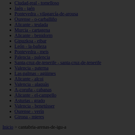
Ciudad-real - tomelloso
Jaén - jaén
Pontevedra - vilagarcía-de-arousa
Ourense - o-carballiño
Alicante - teulada
Murcia - cartagena
Alicante - benidorm
Gipuzkoa - eibar
León - la-bañeza
Pontevedra - meis
Palencia - palencia
Santa-cruz-de-tenerife - santa-cruz-de-tenerife
Valencia - paterna
Las-palmas - agüimes
Alicante - alcoi
Valencia - alaquàs
A-coruña - cabanas
Alicante - el-campello
Asturias - grado
Valencia - benetússer
Ourense - verín
Girona - mieres
Inicio
>
cantabria-arenas-de-igu-a