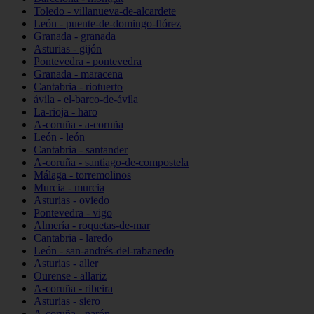
Toledo - villanueva-de-alcardete
León - puente-de-domingo-flórez
Granada - granada
Asturias - gijón
Pontevedra - pontevedra
Granada - maracena
Cantabria - riotuerto
ávila - el-barco-de-ávila
La-rioja - haro
A-coruña - a-coruña
León - león
Cantabria - santander
A-coruña - santiago-de-compostela
Málaga - torremolinos
Murcia - murcia
Asturias - oviedo
Pontevedra - vigo
Almería - roquetas-de-mar
Cantabria - laredo
León - san-andrés-del-rabanedo
Asturias - aller
Ourense - allariz
A-coruña - ribeira
Asturias - siero
A-coruña - narón