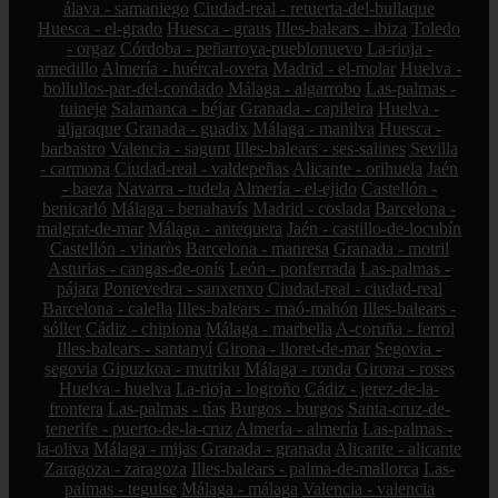
álava - samaniego
Ciudad-real - retuerta-del-bullaque
Huesca - el-grado
Huesca - graus
Illes-balears - ibiza
Toledo
- orgaz
Córdoba - peñarroya-pueblonuevo
La-rioja -
arnedillo
Almería - huércal-overa
Madrid - el-molar
Huelva -
bollullos-par-del-condado
Málaga - algarrobo
Las-palmas -
tuineje
Salamanca - béjar
Granada - capileira
Huelva -
aljaraque
Granada - guadix
Málaga - manilva
Huesca -
barbastro
Valencia - sagunt
Illes-balears - ses-salines
Sevilla
- carmona
Ciudad-real - valdepeñas
Alicante - orihuela
Jaén
- baeza
Navarra - tudela
Almería - el-ejido
Castellón -
benicarló
Málaga - benahavís
Madrid - coslada
Barcelona -
malgrat-de-mar
Málaga - antequera
Jaén - castillo-de-locubín
Castellón - vinaròs
Barcelona - manresa
Granada - motril
Asturias - cangas-de-onís
León - ponferrada
Las-palmas -
pájara
Pontevedra - sanxenxo
Ciudad-real - ciudad-real
Barcelona - calella
Illes-balears - maó-mahón
Illes-balears -
sóller
Cádiz - chipiona
Málaga - marbella
A-coruña - ferrol
Illes-balears - santanyí
Girona - lloret-de-mar
Segovia -
segovia
Gipuzkoa - mutriku
Málaga - ronda
Girona - roses
Huelva - huelva
La-rioja - logroño
Cádiz - jerez-de-la-
frontera
Las-palmas - tías
Burgos - burgos
Santa-cruz-de-
tenerife - puerto-de-la-cruz
Almería - almería
Las-palmas -
la-oliva
Málaga - mijas
Granada - granada
Alicante - alicante
Zaragoza - zaragoza
Illes-balears - palma-de-mallorca
Las-
palmas - teguise
Málaga - málaga
Valencia - valencia