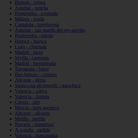
Bizkaia - ermua
Asturias - noreña
Pontevedra - a-estrada
Málaga - ronda
Cantabria - torrelavega
Asturias - san-martín-del-rey-aurelio
Pontevedra - silleda
Huesca - huesca
Lugo - chantada
Madrid - pinto
Sevilla - carmona
Madrid - fuenlabrada
Tarragona - falset
Illes-balears - campos
Alicante - dénia
Santa-cruz-de-tenerife - garachico
Valencia - xàtiva
Valencia - daimús
Girona - olot
Murcia - torre-pacheco
Alicante - alicante
Melilla - melilla
Navarra - pamplona
A-coruña - melide
Valencia - massanassa