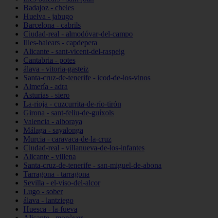
Badajoz - cheles
Huelva - jabugo
Barcelona - cabrils
Ciudad-real - almodóvar-del-campo
Illes-balears - capdepera
Alicante - sant-vicent-del-raspeig
Cantabria - potes
álava - vitoria-gasteiz
Santa-cruz-de-tenerife - icod-de-los-vinos
Almería - adra
Asturias - siero
La-rioja - cuzcurrita-de-río-tirón
Girona - sant-feliu-de-guíxols
Valencia - alboraya
Málaga - sayalonga
Murcia - caravaca-de-la-cruz
Ciudad-real - villanueva-de-los-infantes
Alicante - villena
Santa-cruz-de-tenerife - san-miguel-de-abona
Tarragona - tarragona
Sevilla - el-viso-del-alcor
Lugo - sober
álava - lantziego
Huesca - la-fueva
Alicante - monòver