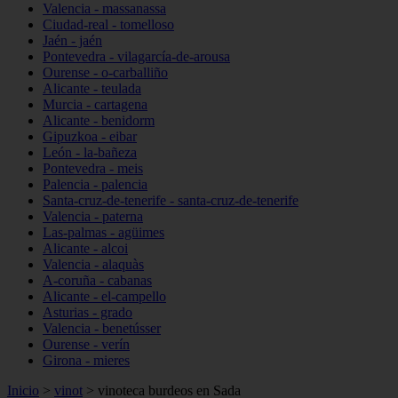
Valencia - massanassa
Ciudad-real - tomelloso
Jaén - jaén
Pontevedra - vilagarcía-de-arousa
Ourense - o-carballiño
Alicante - teulada
Murcia - cartagena
Alicante - benidorm
Gipuzkoa - eibar
León - la-bañeza
Pontevedra - meis
Palencia - palencia
Santa-cruz-de-tenerife - santa-cruz-de-tenerife
Valencia - paterna
Las-palmas - agüimes
Alicante - alcoi
Valencia - alaquàs
A-coruña - cabanas
Alicante - el-campello
Asturias - grado
Valencia - benetússer
Ourense - verín
Girona - mieres
Inicio
>
vinot
>
vinoteca burdeos en Sada