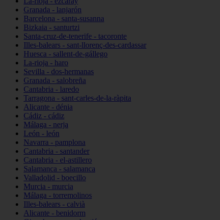
La-rioja - ezcaray
Granada - lanjarón
Barcelona - santa-susanna
Bizkaia - santurtzi
Santa-cruz-de-tenerife - tacoronte
Illes-balears - sant-llorenç-des-cardassar
Huesca - sallent-de-gállego
La-rioja - haro
Sevilla - dos-hermanas
Granada - salobreña
Cantabria - laredo
Tarragona - sant-carles-de-la-ràpita
Alicante - dénia
Cádiz - cádiz
Málaga - nerja
León - león
Navarra - pamplona
Cantabria - santander
Cantabria - el-astillero
Salamanca - salamanca
Valladolid - boecillo
Murcia - murcia
Málaga - torremolinos
Illes-balears - calvià
Alicante - benidorm