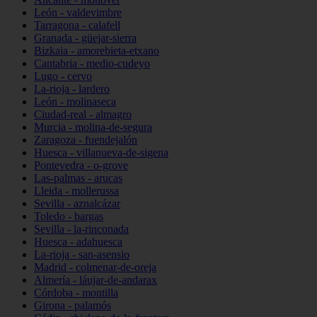
León - valdevimbre
Tarragona - calafell
Granada - güejar-sierra
Bizkaia - amorebieta-etxano
Cantabria - medio-cudeyo
Lugo - cervo
La-rioja - lardero
León - molinaseca
Ciudad-real - almagro
Murcia - molina-de-segura
Zaragoza - fuendejalón
Huesca - villanueva-de-sigena
Pontevedra - o-grove
Las-palmas - arucas
Lleida - mollerussa
Sevilla - aznalcázar
Toledo - bargas
Sevilla - la-rinconada
Huesca - adahuesca
La-rioja - san-asensio
Madrid - colmenar-de-oreja
Almería - láujar-de-andarax
Córdoba - montilla
Girona - palamós