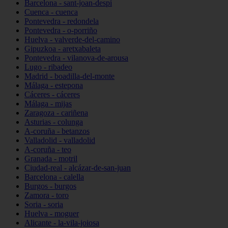
Barcelona - sant-joan-despí
Cuenca - cuenca
Pontevedra - redondela
Pontevedra - o-porriño
Huelva - valverde-del-camino
Gipuzkoa - aretxabaleta
Pontevedra - vilanova-de-arousa
Lugo - ribadeo
Madrid - boadilla-del-monte
Málaga - estepona
Cáceres - cáceres
Málaga - mijas
Zaragoza - cariñena
Asturias - colunga
A-coruña - betanzos
Valladolid - valladolid
A-coruña - teo
Granada - motril
Ciudad-real - alcázar-de-san-juan
Barcelona - calella
Burgos - burgos
Zamora - toro
Soria - soria
Huelva - moguer
Alicante - la-vila-joiosa