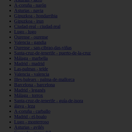
A-coruña - narón
Asturias - navia
Gipuzkoa - hondarribia
Gipuzkoa - irun
Ciudad-real - ciudad-real
Lugo - lugo
Ourense - ourense
Valencia - gandia
Ourense - san-cibrao-das-viñas
Santa-cruz-de-tenerife - puerto-de-la-cruz
Málaga - marbella
Madrid - madrid
Las-palmas - telde
Valencia - valencia
Illes-balears - palma-de-mallorca
Barcelona - barcelona
Madrid - leganés
Málaga - torrox
Santa-cruz-de-tenerife - guía-de-isora
álava - leza
A-coruña - carballo
Madrid - el-boalo
Lugo - monterroso
Asturias - avilés