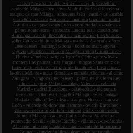
- baeza
Navarra - tudela
Almería - el-ejido
Castellón -
benicarló
Málaga - benahavís
Madrid - coslada
Barcelona -
malgrat-de-mar
Málaga - antequera
Jaén - castillo-de-locubín
Castellón - vinaròs
Barcelona - manresa
Granada - motril
Asturias - cangas-de-onís
León - ponferrada
Las-palmas -
pájara
Pontevedra - sanxenxo
Ciudad-real - ciudad-real
Barcelona - calella
Illes-balears - maó-mahón
Illes-balears -
sóller
Cádiz - chipiona
Málaga - marbella
A-coruña - ferrol
Illes-balears - santanyí
Girona - lloret-de-mar
Segovia -
segovia
Gipuzkoa - mutriku
Málaga - ronda
Girona - roses
Huelva - huelva
La-rioja - logroño
Cádiz - jerez-de-la-
frontera
Las-palmas - tías
Burgos - burgos
Santa-cruz-de-
tenerife - puerto-de-la-cruz
Almería - almería
Las-palmas -
la-oliva
Málaga - mijas
Granada - granada
Alicante - alicante
Zaragoza - zaragoza
Illes-balears - palma-de-mallorca
Las-
palmas - teguise
Málaga - málaga
Valencia - valencia
Madrid - madrid
Barcelona - palau-solità-i-plegamans
Barcelona - vilanova-i-la-geltrú
Málaga - vélez-málaga
Bizkaia - bilbao
Illes-balears - campos
Huesca - huesca
León - valencia-de-don-juan
Asturias - oviedo
Barcelona -
vilanova-del-camí
Zamora - zamora
Cádiz - conil-de-la-
frontera
Málaga - cártama
Cádiz - olvera
Pontevedra -
pontevedra
Sevilla - gines
Córdoba - villanueva-de-córdoba
Albacete - albacete
Cantabria - san-vicente-de-la-barquera
Granada - torvizcón
Illes-balears - santa-margalida