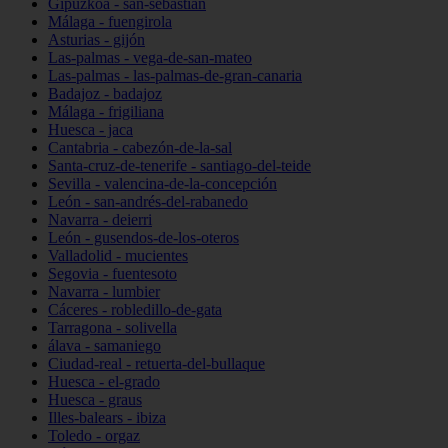
Gipuzkoa - san-sebastián
Málaga - fuengirola
Asturias - gijón
Las-palmas - vega-de-san-mateo
Las-palmas - las-palmas-de-gran-canaria
Badajoz - badajoz
Málaga - frigiliana
Huesca - jaca
Cantabria - cabezón-de-la-sal
Santa-cruz-de-tenerife - santiago-del-teide
Sevilla - valencina-de-la-concepción
León - san-andrés-del-rabanedo
Navarra - deierri
León - gusendos-de-los-oteros
Valladolid - mucientes
Segovia - fuentesoto
Navarra - lumbier
Cáceres - robledillo-de-gata
Tarragona - solivella
álava - samaniego
Ciudad-real - retuerta-del-bullaque
Huesca - el-grado
Huesca - graus
Illes-balears - ibiza
Toledo - orgaz