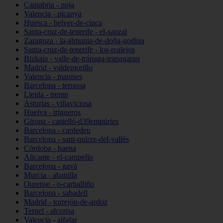
Cantabria - noja
Valencia - picanya
Huesca - belver-de-cinca
Santa-cruz-de-tenerife - el-sauzal
Zaragoza - la-almunia-de-doña-godina
Santa-cruz-de-tenerife - los-realejos
Bizkaia - valle-de-trápaga-trapagaran
Madrid - valdemorillo
Valencia - manises
Barcelona - terrassa
Lleida - tremp
Asturias - villaviciosa
Huelva - trigueros
Girona - castelló-d39empúries
Barcelona - cardedeu
Barcelona - sant-quirze-del-vallès
Córdoba - baena
Alicante - el-campello
Barcelona - gavà
Murcia - abanilla
Ourense - o-carballiño
Barcelona - sabadell
Madrid - torrejón-de-ardoz
Teruel - alcorisa
Valencia - alfafar