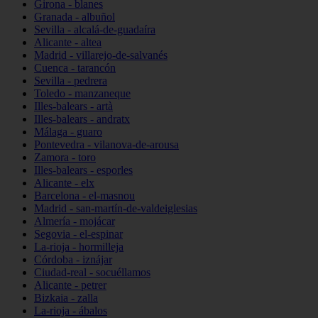
Girona - blanes
Granada - albuñol
Sevilla - alcalá-de-guadaíra
Alicante - altea
Madrid - villarejo-de-salvanés
Cuenca - tarancón
Sevilla - pedrera
Toledo - manzaneque
Illes-balears - artà
Illes-balears - andratx
Málaga - guaro
Pontevedra - vilanova-de-arousa
Zamora - toro
Illes-balears - esporles
Alicante - elx
Barcelona - el-masnou
Madrid - san-martín-de-valdeiglesias
Almería - mojácar
Segovia - el-espinar
La-rioja - hormilleja
Córdoba - iznájar
Ciudad-real - socuéllamos
Alicante - petrer
Bizkaia - zalla
La-rioja - ábalos