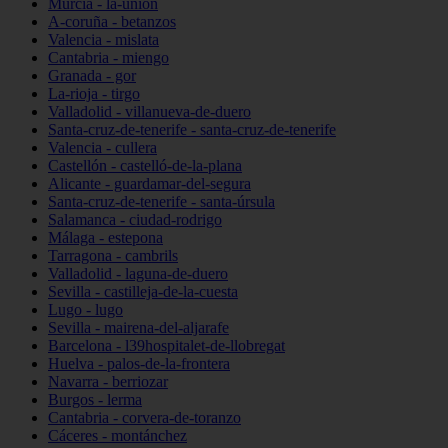
Murcia - la-unión
A-coruña - betanzos
Valencia - mislata
Cantabria - miengo
Granada - gor
La-rioja - tirgo
Valladolid - villanueva-de-duero
Santa-cruz-de-tenerife - santa-cruz-de-tenerife
Valencia - cullera
Castellón - castelló-de-la-plana
Alicante - guardamar-del-segura
Santa-cruz-de-tenerife - santa-úrsula
Salamanca - ciudad-rodrigo
Málaga - estepona
Tarragona - cambrils
Valladolid - laguna-de-duero
Sevilla - castilleja-de-la-cuesta
Lugo - lugo
Sevilla - mairena-del-aljarafe
Barcelona - l39hospitalet-de-llobregat
Huelva - palos-de-la-frontera
Navarra - berriozar
Burgos - lerma
Cantabria - corvera-de-toranzo
Cáceres - montánchez