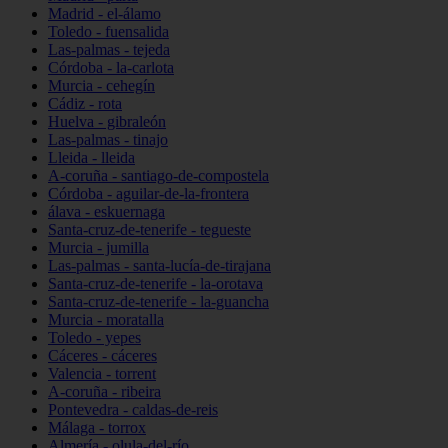
Madrid - el-álamo
Toledo - fuensalida
Las-palmas - tejeda
Córdoba - la-carlota
Murcia - cehegín
Cádiz - rota
Huelva - gibraleón
Las-palmas - tinajo
Lleida - lleida
A-coruña - santiago-de-compostela
Córdoba - aguilar-de-la-frontera
álava - eskuernaga
Santa-cruz-de-tenerife - tegueste
Murcia - jumilla
Las-palmas - santa-lucía-de-tirajana
Santa-cruz-de-tenerife - la-orotava
Santa-cruz-de-tenerife - la-guancha
Murcia - moratalla
Toledo - yepes
Cáceres - cáceres
Valencia - torrent
A-coruña - ribeira
Pontevedra - caldas-de-reis
Málaga - torrox
Almería - olula-del-río