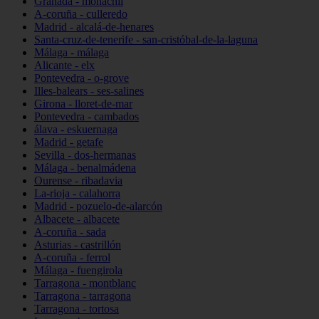
Granada - monachil
A-coruña - culleredo
Madrid - alcalá-de-henares
Santa-cruz-de-tenerife - san-cristóbal-de-la-laguna
Málaga - málaga
Alicante - elx
Pontevedra - o-grove
Illes-balears - ses-salines
Girona - lloret-de-mar
Pontevedra - cambados
álava - eskuernaga
Madrid - getafe
Sevilla - dos-hermanas
Málaga - benalmádena
Ourense - ribadavia
La-rioja - calahorra
Madrid - pozuelo-de-alarcón
Albacete - albacete
A-coruña - sada
Asturias - castrillón
A-coruña - ferrol
Málaga - fuengirola
Tarragona - montblanc
Tarragona - tarragona
Tarragona - tortosa