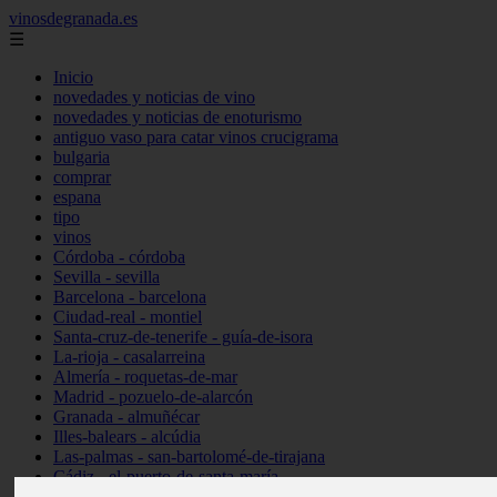
vinosdegranada.es
☰
Inicio
novedades y noticias de vino
novedades y noticias de enoturismo
antiguo vaso para catar vinos crucigrama
bulgaria
comprar
espana
tipo
vinos
Córdoba - córdoba
Sevilla - sevilla
Barcelona - barcelona
Ciudad-real - montiel
Santa-cruz-de-tenerife - guía-de-isora
La-rioja - casalarreina
Almería - roquetas-de-mar
Madrid - pozuelo-de-alarcón
Granada - almuñécar
Illes-balears - alcúdia
Las-palmas - san-bartolomé-de-tirajana
Cádiz - el-puerto-de-santa-maría
Madrid - valdemoro