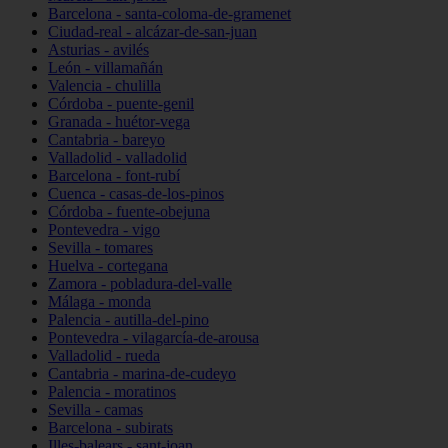
Barcelona - santa-coloma-de-gramenet
Ciudad-real - alcázar-de-san-juan
Asturias - avilés
León - villamañán
Valencia - chulilla
Córdoba - puente-genil
Granada - huétor-vega
Cantabria - bareyo
Valladolid - valladolid
Barcelona - font-rubí
Cuenca - casas-de-los-pinos
Córdoba - fuente-obejuna
Pontevedra - vigo
Sevilla - tomares
Huelva - cortegana
Zamora - pobladura-del-valle
Málaga - monda
Palencia - autilla-del-pino
Pontevedra - vilagarcía-de-arousa
Valladolid - rueda
Cantabria - marina-de-cudeyo
Palencia - moratinos
Sevilla - camas
Barcelona - subirats
Illes-balears - sant-joan