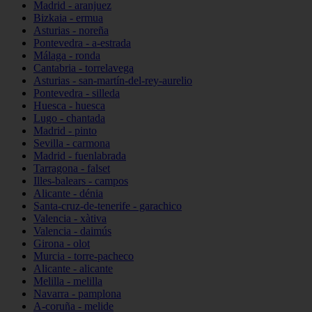
Madrid - aranjuez
Bizkaia - ermua
Asturias - noreña
Pontevedra - a-estrada
Málaga - ronda
Cantabria - torrelavega
Asturias - san-martín-del-rey-aurelio
Pontevedra - silleda
Huesca - huesca
Lugo - chantada
Madrid - pinto
Sevilla - carmona
Madrid - fuenlabrada
Tarragona - falset
Illes-balears - campos
Alicante - dénia
Santa-cruz-de-tenerife - garachico
Valencia - xàtiva
Valencia - daimús
Girona - olot
Murcia - torre-pacheco
Alicante - alicante
Melilla - melilla
Navarra - pamplona
A-coruña - melide