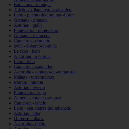
Barcelona - montgat
Toledo - villanueva-de-alcardete
León - puente-de-domingo-flórez
Granada - granada
Asturias - gijón
Pontevedra - pontevedra
Granada - maracena
Cantabria - riotuerto
ávila - el-barco-de-ávila
La-rioja - haro
A-coruña - a-coruña
León - león
Cantabria - santander
A-coruña - santiago-de-compostela
Málaga - torremolinos
Murcia - murcia
Asturias - oviedo
Pontevedra - vigo
Almería - roquetas-de-mar
Cantabria - laredo
León - san-andrés-del-rabanedo
Asturias - aller
Ourense - allariz
A-coruña - ribeira
Asturias - siero