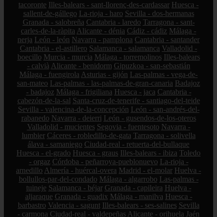
tacoronte
Illes-balears - sant-llorenç-des-cardassar
Huesca -
sallent-de-gállego
La-rioja - haro
Sevilla - dos-hermanas
Granada - salobreña
Cantabria - laredo
Tarragona - sant-
carles-de-la-ràpita
Alicante - dénia
Cádiz - cádiz
Málaga -
nerja
León - león
Navarra - pamplona
Cantabria - santander
Cantabria - el-astillero
Salamanca - salamanca
Valladolid -
boecillo
Murcia - murcia
Málaga - torremolinos
Illes-balears
- calvià
Alicante - benidorm
Gipuzkoa - san-sebastián
Málaga - fuengirola
Asturias - gijón
Las-palmas - vega-de-
san-mateo
Las-palmas - las-palmas-de-gran-canaria
Badajoz
- badajoz
Málaga - frigiliana
Huesca - jaca
Cantabria -
cabezón-de-la-sal
Santa-cruz-de-tenerife - santiago-del-teide
Sevilla - valencina-de-la-concepción
León - san-andrés-del-
rabanedo
Navarra - deierri
León - gusendos-de-los-oteros
Valladolid - mucientes
Segovia - fuentesoto
Navarra -
lumbier
Cáceres - robledillo-de-gata
Tarragona - solivella
álava - samaniego
Ciudad-real - retuerta-del-bullaque
Huesca - el-grado
Huesca - graus
Illes-balears - ibiza
Toledo
- orgaz
Córdoba - peñarroya-pueblonuevo
La-rioja -
arnedillo
Almería - huércal-overa
Madrid - el-molar
Huelva -
bollullos-par-del-condado
Málaga - algarrobo
Las-palmas -
tuineje
Salamanca - béjar
Granada - capileira
Huelva -
aljaraque
Granada - guadix
Málaga - manilva
Huesca -
barbastro
Valencia - sagunt
Illes-balears - ses-salines
Sevilla
- carmona
Ciudad-real - valdepeñas
Alicante - orihuela
Jaén