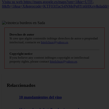
Visita su web https://maps.google.es/maps?um=1&ie=UTF-
8&fb=1&sa=X&geocode=KTF03tTacS4NMePg8Yn6HKev&dadd
Derechos de autor
Si cree que algún contenido infringe derechos de autor o propiedad
intelectual, contacte en
bitelchux@yahoo.es
.
Copyright notice
If you believe any content infringes copyright or intellectual
property rights, please contact
bitelchux@yahoo.es
.
Relaccionados
10 mandamientos del vino