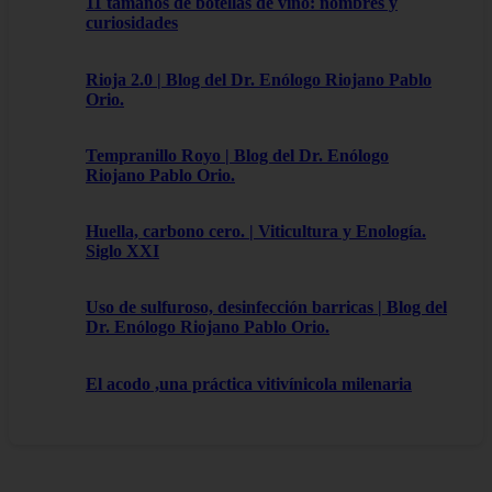
11 tamaños de botellas de vino: nombres y
curiosidades
Rioja 2.0 | Blog del Dr. Enólogo Riojano Pablo
Orio.
Tempranillo Royo | Blog del Dr. Enólogo
Riojano Pablo Orio.
Huella, carbono cero. | Viticultura y Enología.
Siglo XXI
Uso de sulfuroso, desinfección barricas | Blog del
Dr. Enólogo Riojano Pablo Orio.
El acodo ,una práctica vitivínicola milenaria