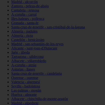
Madrid - alcorcón
Zamora - peleas-de-abajo
Cantabria - reinosa
A-coruña - carral
Illes-balears - pollença
Granada - santa-fe
Santa-cruz-de-tenerife - san-cristóbal-de-la-laguna
Almería - padules
Almería - rioja
Castellón - benicàssim
Madrid - san-sebastián-de-los-reyes
Alicante - sant-joan-d39alacant
Jaén - úbeda
Tarragona - ulldecona
Albacete - villarrobledo
A-coruña - arzúa
Asturias - llanes
Santa-cruz-de-tenerife - candelaria
Ourense - ourense
Valencia - algemesí
Sevilla - badolatosa
Las-palmas - mogán
Huelva - almonte
Albacete - chinchilla-de-monte-aragón
Madrid - alpedrete