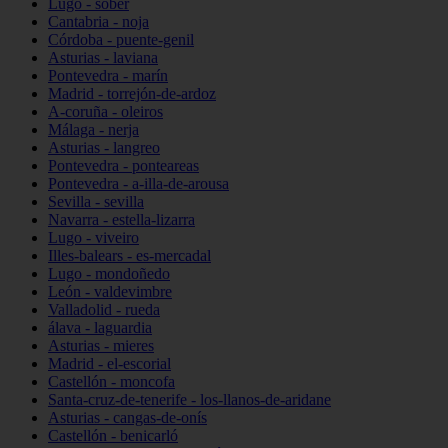
Lugo - sober
Cantabria - noja
Córdoba - puente-genil
Asturias - laviana
Pontevedra - marín
Madrid - torrejón-de-ardoz
A-coruña - oleiros
Málaga - nerja
Asturias - langreo
Pontevedra - ponteareas
Pontevedra - a-illa-de-arousa
Sevilla - sevilla
Navarra - estella-lizarra
Lugo - viveiro
Illes-balears - es-mercadal
Lugo - mondoñedo
León - valdevimbre
Valladolid - rueda
álava - laguardia
Asturias - mieres
Madrid - el-escorial
Castellón - moncofa
Santa-cruz-de-tenerife - los-llanos-de-aridane
Asturias - cangas-de-onís
Castellón - benicarló