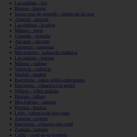
Las-palmas - tías
Burgos - burgos
Santa-cruz-de-tenerife - puerto-de-la-cruz
Almería - almería
Las-palmas - la-oliva
Málaga - mijas
Granada - granada
Alicante - alicante
Zaragoza - zaragoza
Illes-balears - palma-de-mallorca
Las-palmas - teguise
Málaga - málaga
Valencia - valencia
Madrid - madrid
Barcelona - palau-solità-i-plegamans
Barcelona - vilanova-i-la-geltrú
Málaga - vélez-málaga
Bizkaia - bilbao
Illes-balears - campos
Huesca - huesca
León - valencia-de-don-juan
Asturias - oviedo
Barcelona - vilanova-del-camí
Zamora - zamora
Cádiz - conil-de-la-frontera