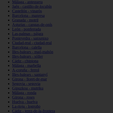
Málaga - antequera
Jaén - castillo-de-locubín
Castellón - vinaròs
Barcelona - manresa
Granada - motril
Asturias - cangas-de-onís
León - ponferrada
Las-palmas - pájara
Pontevedra - sanxenxo
Ciudad-real - ciudad-real
Barcelona - calella
Illes-balears - maó-mahón
Illes-balears - sóller
Cádiz - chipiona
Málaga - marbella
A-coruña - ferrol
Illes-balears - santanyí
Girona - lloret-de-mar
Segovia - segovia
Gipuzkoa - mutriku
Málaga - ronda
Girona - roses
Huelva - huelva
La-rioja - logroño
Cádiz - jerez-de-la-frontera