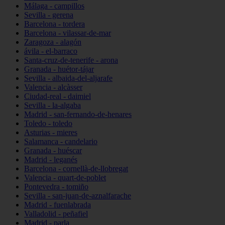
Málaga - campillos
Sevilla - gerena
Barcelona - tordera
Barcelona - vilassar-de-mar
Zaragoza - alagón
ávila - el-barraco
Santa-cruz-de-tenerife - arona
Granada - huétor-tájar
Sevilla - albaida-del-aljarafe
Valencia - alcàsser
Ciudad-real - daimiel
Sevilla - la-algaba
Madrid - san-fernando-de-henares
Toledo - toledo
Asturias - mieres
Salamanca - candelario
Granada - huéscar
Madrid - leganés
Barcelona - cornellà-de-llobregat
Valencia - quart-de-poblet
Pontevedra - tomiño
Sevilla - san-juan-de-aznalfarache
Madrid - fuenlabrada
Valladolid - peñafiel
Madrid - parla