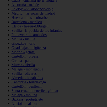
Cádiz - chiclana-de-la-frontera
A-coruña - melide
La-rioja - villalobar-de-rioja
Madrid - las-rozas-de-madrid
Huesca - aínsa-sobrarbe
Barcelona - manlleu
Lleida - la-seu-d39urgell
Sevilla - la-puebla-de-los-infantes
Pontevedra - cambados
Melilla - melilla
Gipuzkoa - orio
Guadalajara - sigüenza
Madrid - getafe
Castellón - orpesa
Girona - pals
Murcia - librilla
Málaga - montejaque
Sevilla - olivares
Almería - benahadux
Cantabria - torrelavega
Castellón - benlloch
Santa-cruz-de-tenerife - güímar
Málaga - mollina
Bizkaia - portugalete
La-rioja - calahorra