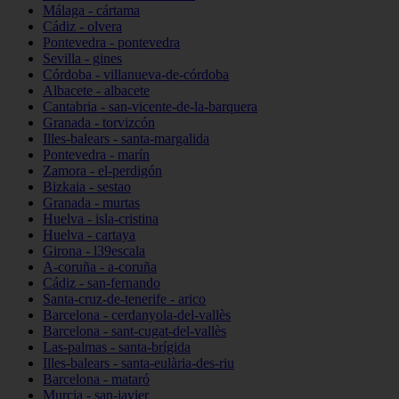
Málaga - cártama
Cádiz - olvera
Pontevedra - pontevedra
Sevilla - gines
Córdoba - villanueva-de-córdoba
Albacete - albacete
Cantabria - san-vicente-de-la-barquera
Granada - torvizcón
Illes-balears - santa-margalida
Pontevedra - marín
Zamora - el-perdigón
Bizkaia - sestao
Granada - murtas
Huelva - isla-cristina
Huelva - cartaya
Girona - l39escala
A-coruña - a-coruña
Cádiz - san-fernando
Santa-cruz-de-tenerife - arico
Barcelona - cerdanyola-del-vallès
Barcelona - sant-cugat-del-vallès
Las-palmas - santa-brígida
Illes-balears - santa-eulària-des-riu
Barcelona - mataró
Murcia - san-javier