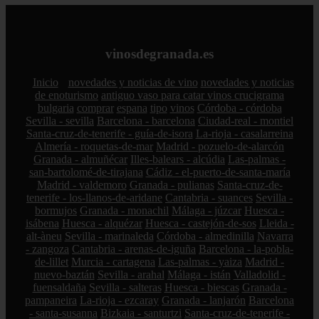
vinosdegranada.es
Inicio
novedades y noticias de vino
novedades y noticias
de enoturismo
antiguo vaso para catar vinos crucigrama
bulgaria
comprar
espana
tipo
vinos
Córdoba - córdoba
Sevilla - sevilla
Barcelona - barcelona
Ciudad-real - montiel
Santa-cruz-de-tenerife - guía-de-isora
La-rioja - casalarreina
Almería - roquetas-de-mar
Madrid - pozuelo-de-alarcón
Granada - almuñécar
Illes-balears - alcúdia
Las-palmas -
san-bartolomé-de-tirajana
Cádiz - el-puerto-de-santa-maría
Madrid - valdemoro
Granada - pulianas
Santa-cruz-de-
tenerife - los-llanos-de-aridane
Cantabria - suances
Sevilla -
bormujos
Granada - monachil
Málaga - júzcar
Huesca -
isábena
Huesca - alquézar
Huesca - castejón-de-sos
Lleida -
alt-àneu
Sevilla - marinaleda
Córdoba - almedinilla
Navarra
- zangoza
Cantabria - arenas-de-iguña
Barcelona - la-pobla-
de-lillet
Murcia - cartagena
Las-palmas - yaiza
Madrid -
nuevo-baztán
Sevilla - arahal
Málaga - istán
Valladolid -
fuensaldaña
Sevilla - salteras
Huesca - biescas
Granada -
pampaneira
La-rioja - ezcaray
Granada - lanjarón
Barcelona
- santa-susanna
Bizkaia - santurtzi
Santa-cruz-de-tenerife -