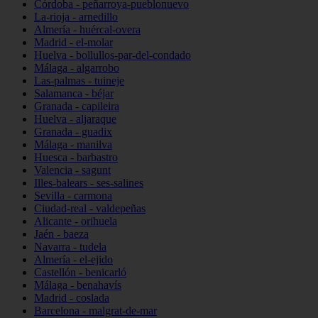
Córdoba - peñarroya-pueblonuevo
La-rioja - arnedillo
Almería - huércal-overa
Madrid - el-molar
Huelva - bollullos-par-del-condado
Málaga - algarrobo
Las-palmas - tuineje
Salamanca - béjar
Granada - capileira
Huelva - aljaraque
Granada - guadix
Málaga - manilva
Huesca - barbastro
Valencia - sagunt
Illes-balears - ses-salines
Sevilla - carmona
Ciudad-real - valdepeñas
Alicante - orihuela
Jaén - baeza
Navarra - tudela
Almería - el-ejido
Castellón - benicarló
Málaga - benahavís
Madrid - coslada
Barcelona - malgrat-de-mar