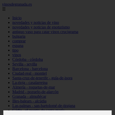
vinosdegranada.es
☰
Inicio
novedades y noticias de vino
novedades y noticias de enoturismo
antiguo vaso para catar vinos crucigrama
bulgaria
comprar
espana
tipo
vinos
Córdoba - córdoba
Sevilla - sevilla
Barcelona - barcelona
Ciudad-real - montiel
Santa-cruz-de-tenerife - guía-de-isora
La-rioja - casalarreina
Almería - roquetas-de-mar
Madrid - pozuelo-de-alarcón
Granada - almuñécar
Illes-balears - alcúdia
Las-palmas - san-bartolomé-de-tirajana
Cádiz - el-puerto-de-santa-maría
Madrid - valdemoro