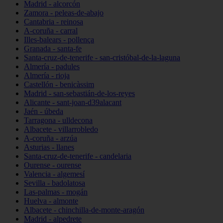
Madrid - alcorcón
Zamora - peleas-de-abajo
Cantabria - reinosa
A-coruña - carral
Illes-balears - pollença
Granada - santa-fe
Santa-cruz-de-tenerife - san-cristóbal-de-la-laguna
Almería - padules
Almería - rioja
Castellón - benicàssim
Madrid - san-sebastián-de-los-reyes
Alicante - sant-joan-d39alacant
Jaén - úbeda
Tarragona - ulldecona
Albacete - villarrobledo
A-coruña - arzúa
Asturias - llanes
Santa-cruz-de-tenerife - candelaria
Ourense - ourense
Valencia - algemesí
Sevilla - badolatosa
Las-palmas - mogán
Huelva - almonte
Albacete - chinchilla-de-monte-aragón
Madrid - alpedrete