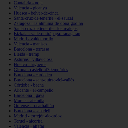
Cantabria - noja
Valencia - picanya
Huesca - belver-de-cinca
Santa-cruz-de-tenerife - el-sauzal
Zaragoza - la-almunia-de-doña-godina
Santa-cruz-de-tenerife - los-realejos
Bizkaia - valle-de-trápaga-trapagaran
Madrid - valdemorillo
Valencia - manises
Barcelona - terrassa
Lleida - tremp
Asturias - villaviciosa
Huelva - trigueros
Girona - castelló-d39empúries
Barcelona - cardedeu
Barcelona - sant-quirze-del-vallès
Córdoba - baena
Alicante - el-campello
Barcelona - gavà
Murcia - abanilla
Ourense - o-carballiño
Barcelona - sabadell
Madrid - torrejón-de-ardoz
Teruel - alcorisa
Valencia - alfafar