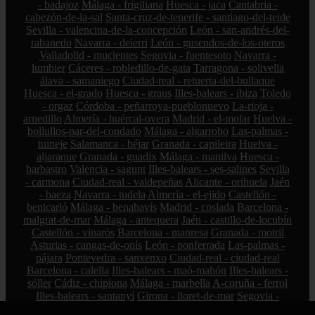
- badajoz
Málaga - frigiliana
Huesca - jaca
Cantabria -
cabezón-de-la-sal
Santa-cruz-de-tenerife - santiago-del-teide
Sevilla - valencina-de-la-concepción
León - san-andrés-del-
rabanedo
Navarra - deierri
León - gusendos-de-los-oteros
Valladolid - mucientes
Segovia - fuentesoto
Navarra -
lumbier
Cáceres - robledillo-de-gata
Tarragona - solivella
álava - samaniego
Ciudad-real - retuerta-del-bullaque
Huesca - el-grado
Huesca - graus
Illes-balears - ibiza
Toledo
- orgaz
Córdoba - peñarroya-pueblonuevo
La-rioja -
arnedillo
Almería - huércal-overa
Madrid - el-molar
Huelva -
bollullos-par-del-condado
Málaga - algarrobo
Las-palmas -
tuineje
Salamanca - béjar
Granada - capileira
Huelva -
aljaraque
Granada - guadix
Málaga - manilva
Huesca -
barbastro
Valencia - sagunt
Illes-balears - ses-salines
Sevilla
- carmona
Ciudad-real - valdepeñas
Alicante - orihuela
Jaén
- baeza
Navarra - tudela
Almería - el-ejido
Castellón -
benicarló
Málaga - benahavís
Madrid - coslada
Barcelona -
malgrat-de-mar
Málaga - antequera
Jaén - castillo-de-locubín
Castellón - vinaròs
Barcelona - manresa
Granada - motril
Asturias - cangas-de-onís
León - ponferrada
Las-palmas -
pájara
Pontevedra - sanxenxo
Ciudad-real - ciudad-real
Barcelona - calella
Illes-balears - maó-mahón
Illes-balears -
sóller
Cádiz - chipiona
Málaga - marbella
A-coruña - ferrol
Illes-balears - santanyí
Girona - lloret-de-mar
Segovia -
segovia
Gipuzkoa - mutriku
Málaga - ronda
Girona - roses