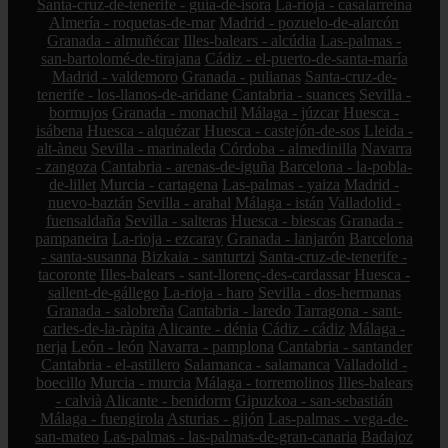
Santa-cruz-de-tenerife - guía-de-isora
La-rioja - casalarreina
Almería - roquetas-de-mar
Madrid - pozuelo-de-alarcón
Granada - almuñécar
Illes-balears - alcúdia
Las-palmas -
san-bartolomé-de-tirajana
Cádiz - el-puerto-de-santa-maría
Madrid - valdemoro
Granada - pulianas
Santa-cruz-de-
tenerife - los-llanos-de-aridane
Cantabria - suances
Sevilla -
bormujos
Granada - monachil
Málaga - júzcar
Huesca -
isábena
Huesca - alquézar
Huesca - castejón-de-sos
Lleida -
alt-àneu
Sevilla - marinaleda
Córdoba - almedinilla
Navarra
- zangoza
Cantabria - arenas-de-iguña
Barcelona - la-pobla-
de-lillet
Murcia - cartagena
Las-palmas - yaiza
Madrid -
nuevo-baztán
Sevilla - arahal
Málaga - istán
Valladolid -
fuensaldaña
Sevilla - salteras
Huesca - biescas
Granada -
pampaneira
La-rioja - ezcaray
Granada - lanjarón
Barcelona
- santa-susanna
Bizkaia - santurtzi
Santa-cruz-de-tenerife -
tacoronte
Illes-balears - sant-llorenç-des-cardassar
Huesca -
sallent-de-gállego
La-rioja - haro
Sevilla - dos-hermanas
Granada - salobreña
Cantabria - laredo
Tarragona - sant-
carles-de-la-ràpita
Alicante - dénia
Cádiz - cádiz
Málaga -
nerja
León - león
Navarra - pamplona
Cantabria - santander
Cantabria - el-astillero
Salamanca - salamanca
Valladolid -
boecillo
Murcia - murcia
Málaga - torremolinos
Illes-balears
- calvià
Alicante - benidorm
Gipuzkoa - san-sebastián
Málaga - fuengirola
Asturias - gijón
Las-palmas - vega-de-
san-mateo
Las-palmas - las-palmas-de-gran-canaria
Badajoz