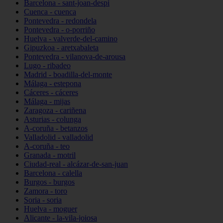
Barcelona - sant-joan-despí
Cuenca - cuenca
Pontevedra - redondela
Pontevedra - o-porriño
Huelva - valverde-del-camino
Gipuzkoa - aretxabaleta
Pontevedra - vilanova-de-arousa
Lugo - ribadeo
Madrid - boadilla-del-monte
Málaga - estepona
Cáceres - cáceres
Málaga - mijas
Zaragoza - cariñena
Asturias - colunga
A-coruña - betanzos
Valladolid - valladolid
A-coruña - teo
Granada - motril
Ciudad-real - alcázar-de-san-juan
Barcelona - calella
Burgos - burgos
Zamora - toro
Soria - soria
Huelva - moguer
Alicante - la-vila-joiosa