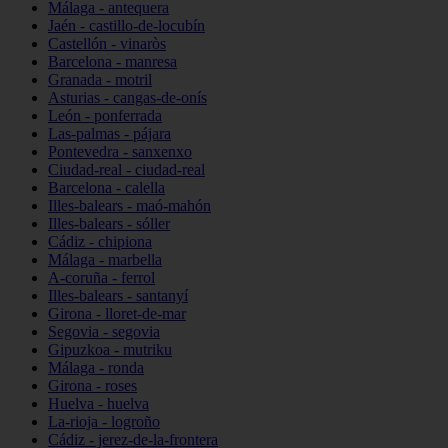
Málaga - antequera
Jaén - castillo-de-locubín
Castellón - vinaròs
Barcelona - manresa
Granada - motril
Asturias - cangas-de-onís
León - ponferrada
Las-palmas - pájara
Pontevedra - sanxenxo
Ciudad-real - ciudad-real
Barcelona - calella
Illes-balears - maó-mahón
Illes-balears - sóller
Cádiz - chipiona
Málaga - marbella
A-coruña - ferrol
Illes-balears - santanyí
Girona - lloret-de-mar
Segovia - segovia
Gipuzkoa - mutriku
Málaga - ronda
Girona - roses
Huelva - huelva
La-rioja - logroño
Cádiz - jerez-de-la-frontera