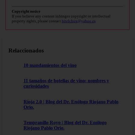
Copyright notice
If you believe any content infringes copyright or intellectual
property rights, please contact
bitelchux@yahoo.es
.
Relaccionados
10 mandamientos del vino
11 tamaños de botellas de vino: nombres y
curiosidades
Rioja 2.0 | Blog del Dr. Enólogo Riojano Pablo
Orio.
Tempranillo Royo | Blog del Dr. Enólogo
Riojano Pablo Orio.