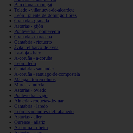
Barcelona - montgat
Toledo - villanueva-de-alcardete
León - puente-de-domingo-flórez
Granada - granada
Asturias - gijón
Pontevedra - pontevedra
Granada - maracena
Cantabria - riotuerto
ávila - el-barco-de-ávila
La-rioja - haro
A-coruña - a-coruña
León - león
Cantabria - santander
A-coruña - santiago-de-compostela
Málaga - torremolinos
Murcia - murcia
Asturias - oviedo
Pontevedra - vigo
Almería - roquetas-de-mar
Cantabria - laredo
León - san-andrés-del-rabanedo
Asturias - aller
Ourense - allariz
A-coruña - ribeira
Asturias - siero