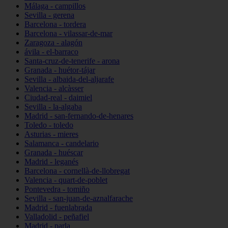
Málaga - campillos
Sevilla - gerena
Barcelona - tordera
Barcelona - vilassar-de-mar
Zaragoza - alagón
ávila - el-barraco
Santa-cruz-de-tenerife - arona
Granada - huétor-tájar
Sevilla - albaida-del-aljarafe
Valencia - alcàsser
Ciudad-real - daimiel
Sevilla - la-algaba
Madrid - san-fernando-de-henares
Toledo - toledo
Asturias - mieres
Salamanca - candelario
Granada - huéscar
Madrid - leganés
Barcelona - cornellà-de-llobregat
Valencia - quart-de-poblet
Pontevedra - tomiño
Sevilla - san-juan-de-aznalfarache
Madrid - fuenlabrada
Valladolid - peñafiel
Madrid - parla