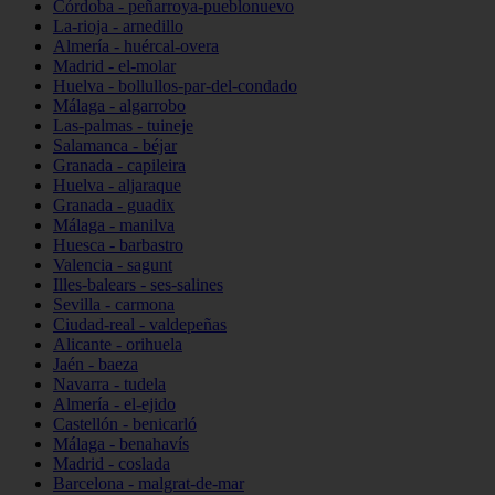
Córdoba - peñarroya-pueblonuevo
La-rioja - arnedillo
Almería - huércal-overa
Madrid - el-molar
Huelva - bollullos-par-del-condado
Málaga - algarrobo
Las-palmas - tuineje
Salamanca - béjar
Granada - capileira
Huelva - aljaraque
Granada - guadix
Málaga - manilva
Huesca - barbastro
Valencia - sagunt
Illes-balears - ses-salines
Sevilla - carmona
Ciudad-real - valdepeñas
Alicante - orihuela
Jaén - baeza
Navarra - tudela
Almería - el-ejido
Castellón - benicarló
Málaga - benahavís
Madrid - coslada
Barcelona - malgrat-de-mar