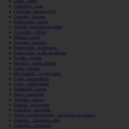
Lugo - sober
Cantabria - noja
Córdoba - puente-genil
Asturias - laviana
Pontevedra - marín
Madrid - torrejón-de-ardoz
A-coruña - oleiros
Málaga - nerja
Asturias - langreo
Pontevedra - ponteareas
Pontevedra - a-illa-de-arousa
Sevilla - sevilla
Navarra - estella-lizarra
Lugo - viveiro
Illes-balears - es-mercadal
Lugo - mondoñedo
León - valdevimbre
Valladolid - rueda
álava - laguardia
Asturias - mieres
Madrid - el-escorial
Castellón - moncofa
Santa-cruz-de-tenerife - los-llanos-de-aridane
Asturias - cangas-de-onís
Castellón - benicarló