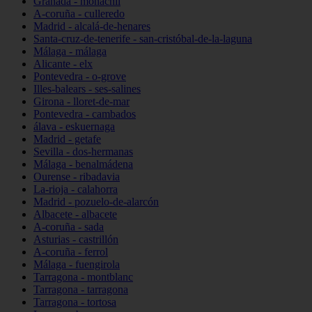
Granada - monachil
A-coruña - culleredo
Madrid - alcalá-de-henares
Santa-cruz-de-tenerife - san-cristóbal-de-la-laguna
Málaga - málaga
Alicante - elx
Pontevedra - o-grove
Illes-balears - ses-salines
Girona - lloret-de-mar
Pontevedra - cambados
álava - eskuernaga
Madrid - getafe
Sevilla - dos-hermanas
Málaga - benalmádena
Ourense - ribadavia
La-rioja - calahorra
Madrid - pozuelo-de-alarcón
Albacete - albacete
A-coruña - sada
Asturias - castrillón
A-coruña - ferrol
Málaga - fuengirola
Tarragona - montblanc
Tarragona - tarragona
Tarragona - tortosa