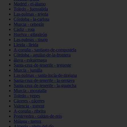
Madrid - el-álamo
Toledo - fuensalida
Las-palmas - tejeda
Córdoba - la-carlota
Murcia - cehegín
Cádiz - rota
Huelva - gibraleón
Las-palmas - tinajo
Lleida - lleida
A-coruña - santiago-de-compostela
Córdoba - aguilar-de-la-frontera
álava - eskuernaga
Santa-cruz-de-tenerife - tegueste
Murcia - jumilla
Las-palmas - santa-lucía-de-tirajana
Santa-cruz-de-tenerife - la-orotava
Santa-cruz-de-tenerife - la-guancha
Murcia - moratalla
Toledo - yepes
Cáceres - cáceres
Valencia - torrent
A-coruña - ribeira
Pontevedra - caldas-de-reis
Málaga - torrox
Almería - olula-del-río