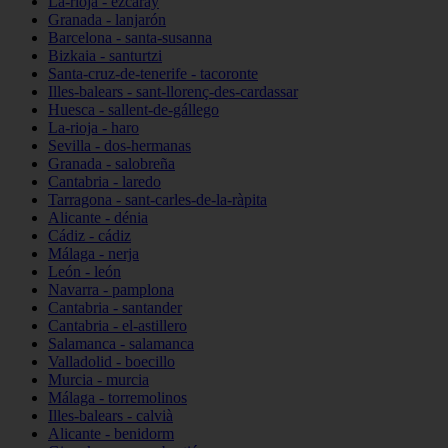
La-rioja - ezcaray
Granada - lanjarón
Barcelona - santa-susanna
Bizkaia - santurtzi
Santa-cruz-de-tenerife - tacoronte
Illes-balears - sant-llorenç-des-cardassar
Huesca - sallent-de-gállego
La-rioja - haro
Sevilla - dos-hermanas
Granada - salobreña
Cantabria - laredo
Tarragona - sant-carles-de-la-ràpita
Alicante - dénia
Cádiz - cádiz
Málaga - nerja
León - león
Navarra - pamplona
Cantabria - santander
Cantabria - el-astillero
Salamanca - salamanca
Valladolid - boecillo
Murcia - murcia
Málaga - torremolinos
Illes-balears - calvià
Alicante - benidorm