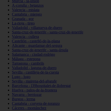
Murcia - la-unión
A-coruña - betanzos
Valencia - mislata
Cantabria - miengo
Granada - gor
La-rioja - tirgo
Valladolid - villanueva-de-duero
Santa-cruz-de-tenerife - santa-cruz-de-tenerife
Valencia - cullera
Castellón - castelló-de-la-plana
Alicante - guardamar-del-segura
Santa-cruz-de-tenerife - santa-úrsula
Salamanca - ciudad-rodrigo
Málaga - estepona
Tarragona - cambrils
Valladolid - laguna-de-duero
Sevilla - castilleja-de-la-cuesta
Lugo - lugo
Sevilla - mairena-del-aljarafe
Barcelona - l39hospitalet-de-llobregat
Huelva - palos-de-la-frontera
Navarra - berriozar
Burgos - lerma
Cantabria - corvera-de-toranzo
Cáceres - montánchez