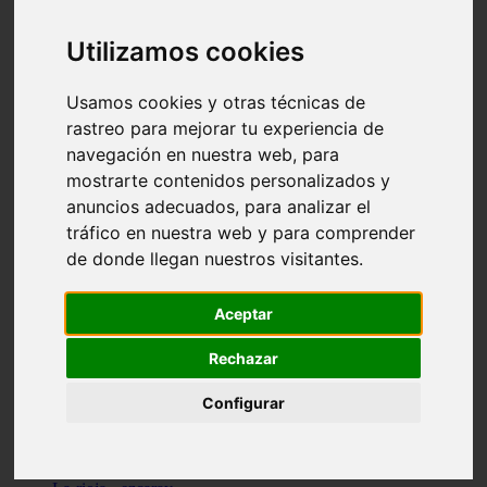
Granada - pulianas
Santa-cruz-de-tenerife - los-llanos-de-aridane
Utilizamos cookies
Cantabria - suances
Sevilla - bormujos
Granada - monachil
Usamos cookies y otras técnicas de
Málaga - júzcar
rastreo para mejorar tu experiencia de
Huesca - isábena
navegación en nuestra web, para
Huesca - alquézar
Huesca - castejón-de-sos
mostrarte contenidos personalizados y
Lleida - alt-àneu
anuncios adecuados, para analizar el
Sevilla - marinaleda
tráfico en nuestra web y para comprender
Córdoba - almedinilla
Navarra - zangoza
de donde llegan nuestros visitantes.
Cantabria - arenas-de-iguña
Barcelona - la-pobla-de-lillet
Murcia - cartagena
Aceptar
Las-palmas - yaiza
Madrid - nuevo-baztán
Rechazar
Sevilla - arahal
Málaga - istán
Configurar
Valladolid - fuensaldaña
Sevilla - salteras
Huesca - biescas
Granada - pampaneira