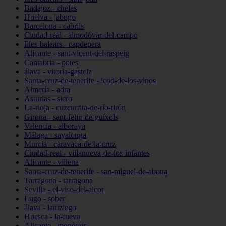
Badajoz - cheles
Huelva - jabugo
Barcelona - cabrils
Ciudad-real - almodóvar-del-campo
Illes-balears - capdepera
Alicante - sant-vicent-del-raspeig
Cantabria - potes
álava - vitoria-gasteiz
Santa-cruz-de-tenerife - icod-de-los-vinos
Almería - adra
Asturias - siero
La-rioja - cuzcurrita-de-río-tirón
Girona - sant-feliu-de-guíxols
Valencia - alboraya
Málaga - sayalonga
Murcia - caravaca-de-la-cruz
Ciudad-real - villanueva-de-los-infantes
Alicante - villena
Santa-cruz-de-tenerife - san-miguel-de-abona
Tarragona - tarragona
Sevilla - el-viso-del-alcor
Lugo - sober
álava - lantziego
Huesca - la-fueva
Alicante - monòver