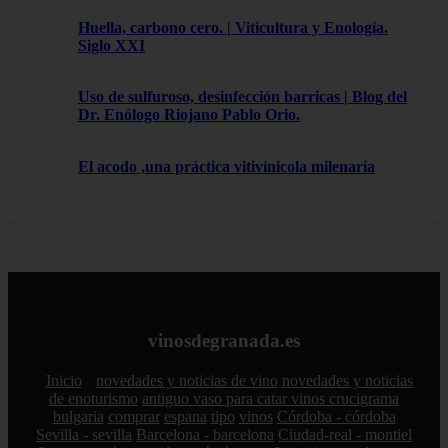
Huella, carbono cero. | Viticultura y Enología.
Siglo XXI
Uso de sulfuroso, desinfección barricas | Blog del
Dr. Enólogo Riojano Pablo Orio.
El acodo ,una práctica vitivínicola milenaria
vinosdegranada.es
Inicio
novedades y noticias de vino
novedades y noticias
de enoturismo
antiguo vaso para catar vinos crucigrama
bulgaria
comprar
espana
tipo
vinos
Córdoba - córdoba
Sevilla - sevilla
Barcelona - barcelona
Ciudad-real - montiel