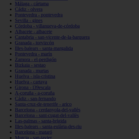
Málaga - cártama
Cádiz - olvera
Pontevedra - pontevedra
Sevilla - gines
Córdoba - villanueva-de-córdoba
Albacete - albacete
Cantabria - san-vicente-de-la-barquera
Granada - torvizcón
Illes-balears - santa-margalida
Pontevedra - marín
Zamora - el-perdigón
Bizkaia - sestao
Granada - murtas
Huelva - isla-cristina
Huelva - cartaya
Girona - l39escala
A-coruña - a-coruña
Cádiz - san-fernando
Santa-cruz-de-tenerife - arico
Barcelona - cerdanyola-del-vallès
Barcelona - sant-cugat-del-vallès
Las-palmas - santa-brígida
Illes-balears - santa-eulària-des-riu
Barcelona - mataró
Murcia - san-javier