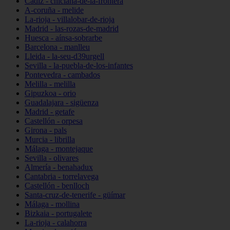
Cádiz - chiclana-de-la-frontera
A-coruña - melide
La-rioja - villalobar-de-rioja
Madrid - las-rozas-de-madrid
Huesca - aínsa-sobrarbe
Barcelona - manlleu
Lleida - la-seu-d39urgell
Sevilla - la-puebla-de-los-infantes
Pontevedra - cambados
Melilla - melilla
Gipuzkoa - orio
Guadalajara - sigüenza
Madrid - getafe
Castellón - orpesa
Girona - pals
Murcia - librilla
Málaga - montejaque
Sevilla - olivares
Almería - benahadux
Cantabria - torrelavega
Castellón - benlloch
Santa-cruz-de-tenerife - güímar
Málaga - mollina
Bizkaia - portugalete
La-rioja - calahorra