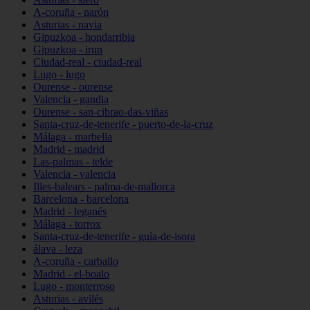
A-coruña - narón
Asturias - navia
Gipuzkoa - hondarribia
Gipuzkoa - irun
Ciudad-real - ciudad-real
Lugo - lugo
Ourense - ourense
Valencia - gandia
Ourense - san-cibrao-das-viñas
Santa-cruz-de-tenerife - puerto-de-la-cruz
Málaga - marbella
Madrid - madrid
Las-palmas - telde
Valencia - valencia
Illes-balears - palma-de-mallorca
Barcelona - barcelona
Madrid - leganés
Málaga - torrox
Santa-cruz-de-tenerife - guía-de-isora
álava - leza
A-coruña - carballo
Madrid - el-boalo
Lugo - monterroso
Asturias - avilés