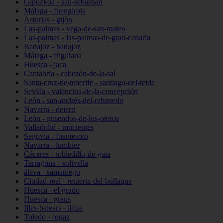
Gipuzkoa - san-sebastián
Málaga - fuengirola
Asturias - gijón
Las-palmas - vega-de-san-mateo
Las-palmas - las-palmas-de-gran-canaria
Badajoz - badajoz
Málaga - frigiliana
Huesca - jaca
Cantabria - cabezón-de-la-sal
Santa-cruz-de-tenerife - santiago-del-teide
Sevilla - valencina-de-la-concepción
León - san-andrés-del-rabanedo
Navarra - deierri
León - gusendos-de-los-oteros
Valladolid - mucientes
Segovia - fuentesoto
Navarra - lumbier
Cáceres - robledillo-de-gata
Tarragona - solivella
álava - samaniego
Ciudad-real - retuerta-del-bullaque
Huesca - el-grado
Huesca - graus
Illes-balears - ibiza
Toledo - orgaz