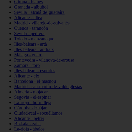
Girona - blanes
Granada - albuñol
Sevilla - alcalá-de-guadaíra
Alicante - altea
Madrid - villarejo-de-salvanés
Cuenca - tarancón
Sevilla - pedrera
Toledo - manzaneque
Illes-balears - artà
Illes-balears - andratx
Málaga - guaro
Pontevedra - vilanova-de-arousa
Zamora - toro
Illes-balears - esporles
Alicante - elx
Barcelona - el-masnou
Madrid - san-martín-de-valdeiglesias
Almería - mojácar
Segovia - el-espinar
La-rioja - hormilleja
Córdoba - iznájar
Ciudad-real - socuéllamos
Alicante - petrer
Bizkaia - zalla
La-rioja - ábalos