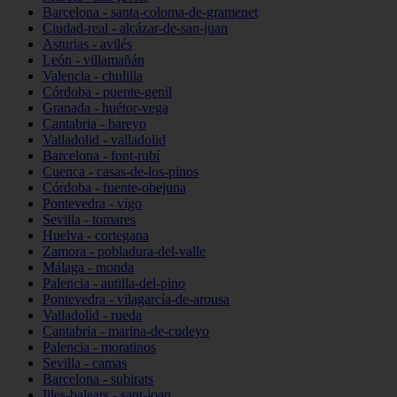
Barcelona - santa-coloma-de-gramenet
Ciudad-real - alcázar-de-san-juan
Asturias - avilés
León - villamañán
Valencia - chulilla
Córdoba - puente-genil
Granada - huétor-vega
Cantabria - bareyo
Valladolid - valladolid
Barcelona - font-rubí
Cuenca - casas-de-los-pinos
Córdoba - fuente-obejuna
Pontevedra - vigo
Sevilla - tomares
Huelva - cortegana
Zamora - pobladura-del-valle
Málaga - monda
Palencia - autilla-del-pino
Pontevedra - vilagarcía-de-arousa
Valladolid - rueda
Cantabria - marina-de-cudeyo
Palencia - moratinos
Sevilla - camas
Barcelona - subirats
Illes-balears - sant-joan