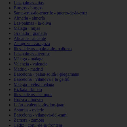
Las-palmas - tías
Burgos - burgos
Santa-cruz-de-tenerife - puerto-de-la-cruz
Almería - almería
Las-palmas - la-oliva
Málaga - mijas
Granada - granada
Alicante - alicante
Zaragoza - zaragoza
Illes-balears - palma-de-mallorca
Las-palmas - teguise
Málaga - málaga
Valencia - valencia
Madrid - madrid
Barcelona - palau-solità-i-plegamans
Barcelona - vilanova-i-la-geltrú
Málaga - vélez-málaga
Bizkaia - bilbao
Illes-balears - campos
Huesca - huesca
León - valencia-de-don-juan
Asturias - oviedo
Barcelona - vilanova-del-camí
Zamora - zamora
Cádiz - conil-de-la-frontera