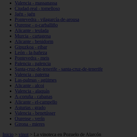
Valencia - massanassa
Ciudad-real - tomelloso
Jaén - jaén
Pontevedra - vilagarcía-de-arousa
Ourense - o-carballiño
Alicante - teulada
Murcia - cartagena
Alicante - benidorm
Gipuzkoa - eibar
León - la-bañeza
Pontevedra - meis
Palencia - palencia
Santa-cruz-de-tenerife - santa-cruz-de-tenerife
Valencia - paterna
Las-palmas - agüimes
Alicante - alcoi
Valencia - alaquàs
A-coruña - cabanas
Alicante - el-campello
Asturias - grado
Valencia - benetússer
Ourense - verín
Girona - mieres
Inicio
>
vinot
>
La vinoteca en Pozuelo de Alarcón