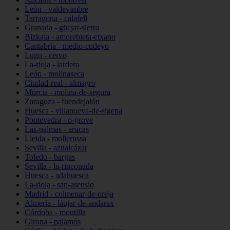
León - valdevimbre
Tarragona - calafell
Granada - güejar-sierra
Bizkaia - amorebieta-etxano
Cantabria - medio-cudeyo
Lugo - cervo
La-rioja - lardero
León - molinaseca
Ciudad-real - almagro
Murcia - molina-de-segura
Zaragoza - fuendejalón
Huesca - villanueva-de-sigena
Pontevedra - o-grove
Las-palmas - arucas
Lleida - mollerussa
Sevilla - aznalcázar
Toledo - bargas
Sevilla - la-rinconada
Huesca - adahuesca
La-rioja - san-asensio
Madrid - colmenar-de-oreja
Almería - láujar-de-andarax
Córdoba - montilla
Girona - palamós