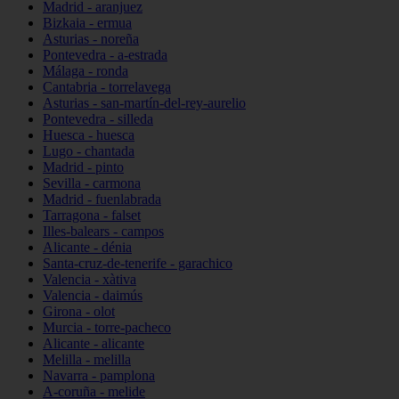
Madrid - aranjuez
Bizkaia - ermua
Asturias - noreña
Pontevedra - a-estrada
Málaga - ronda
Cantabria - torrelavega
Asturias - san-martín-del-rey-aurelio
Pontevedra - silleda
Huesca - huesca
Lugo - chantada
Madrid - pinto
Sevilla - carmona
Madrid - fuenlabrada
Tarragona - falset
Illes-balears - campos
Alicante - dénia
Santa-cruz-de-tenerife - garachico
Valencia - xàtiva
Valencia - daimús
Girona - olot
Murcia - torre-pacheco
Alicante - alicante
Melilla - melilla
Navarra - pamplona
A-coruña - melide