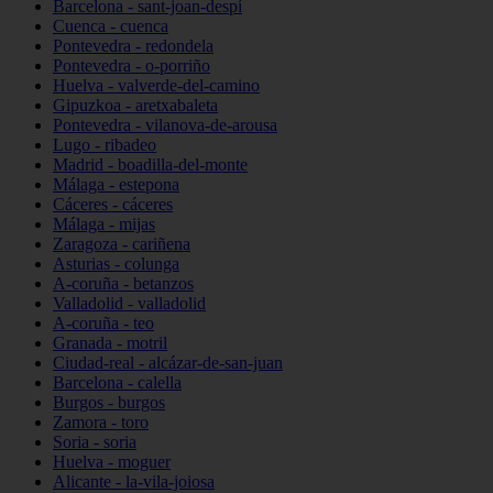
Barcelona - sant-joan-despí
Cuenca - cuenca
Pontevedra - redondela
Pontevedra - o-porriño
Huelva - valverde-del-camino
Gipuzkoa - aretxabaleta
Pontevedra - vilanova-de-arousa
Lugo - ribadeo
Madrid - boadilla-del-monte
Málaga - estepona
Cáceres - cáceres
Málaga - mijas
Zaragoza - cariñena
Asturias - colunga
A-coruña - betanzos
Valladolid - valladolid
A-coruña - teo
Granada - motril
Ciudad-real - alcázar-de-san-juan
Barcelona - calella
Burgos - burgos
Zamora - toro
Soria - soria
Huelva - moguer
Alicante - la-vila-joiosa