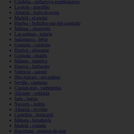
Córdoba - peñarroya-pueblonuevo
La-rioja - arnedillo
Almería - huércal-overa
Madrid - el-molar
Huelva - bollullos-par-del-condado
Málaga - algarrobo
Las-palmas - tuineje
Salamanca - béjar
Granada - capileira
Huelva - aljaraque
Granada - guadix
Málaga - manilva
Huesca - barbastro
Valencia - sagunt
Illes-balears - ses-salines
Sevilla - carmona
Ciudad-real - valdepeñas
Alicante - orihuela
Jaén - baeza
Navarra - tudela
Almería - el-ejido
Castellón - benicarló
Málaga - benahavís
Madrid - coslada
Barcelona - malgrat-de-mar