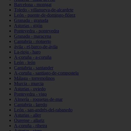
Barcelona - montgat
Toledo - villanueva-de-alcardete
León - puente-de-domingo-flórez
Granada - granada
Asturias - gijón
Pontevedra - pontevedra
Granada - maracena
Cantabria - riotuerto
ávila - el-barco-de-ávila
La-rioja - haro
A-coruña - a-coruña
León - león
Cantabria - santander
A-coruña - santiago-de-compostela
Málaga - torremolinos
Murcia - murcia
Asturias - oviedo
Pontevedra - vigo
Almería - roquetas-de-mar
Cantabria - laredo
León - san-andrés-del-rabanedo
Asturias - aller
Ourense - allariz
A-coruña - ribeira
Asturias - siero