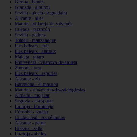
Girona - blanes
Granada - albuñol
Sevilla - alcalá-de-guadaíra
Alicante - altea
Madrid - villarejo-de-salvanés
Cuenca - tarancón
Sevilla - pedrera
Toledo - manzaneque
Illes-balears - artà
Illes-balears - andratx
Málaga - guaro
Pontevedra - vilanova-de-arousa
Zamora - toro
Illes-balears - esporles
Alicante - elx
Barcelona - el-masnou
Madrid - san-martín-de-valdeiglesias
Almería - mojácar
Segovia - el-espinar
La-rioja - hormilleja
Córdoba - iznájar
Ciudad-real - socuéllamos
Alicante - petrer
Bizkaia - zalla
La-rioja - ábalos