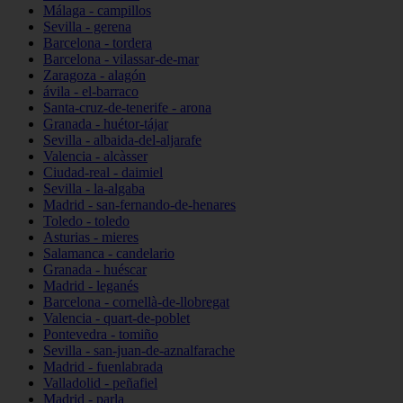
Málaga - campillos
Sevilla - gerena
Barcelona - tordera
Barcelona - vilassar-de-mar
Zaragoza - alagón
ávila - el-barraco
Santa-cruz-de-tenerife - arona
Granada - huétor-tájar
Sevilla - albaida-del-aljarafe
Valencia - alcàsser
Ciudad-real - daimiel
Sevilla - la-algaba
Madrid - san-fernando-de-henares
Toledo - toledo
Asturias - mieres
Salamanca - candelario
Granada - huéscar
Madrid - leganés
Barcelona - cornellà-de-llobregat
Valencia - quart-de-poblet
Pontevedra - tomiño
Sevilla - san-juan-de-aznalfarache
Madrid - fuenlabrada
Valladolid - peñafiel
Madrid - parla