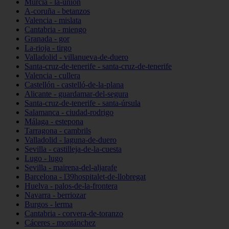
Murcia - la-unión
A-coruña - betanzos
Valencia - mislata
Cantabria - miengo
Granada - gor
La-rioja - tirgo
Valladolid - villanueva-de-duero
Santa-cruz-de-tenerife - santa-cruz-de-tenerife
Valencia - cullera
Castellón - castelló-de-la-plana
Alicante - guardamar-del-segura
Santa-cruz-de-tenerife - santa-úrsula
Salamanca - ciudad-rodrigo
Málaga - estepona
Tarragona - cambrils
Valladolid - laguna-de-duero
Sevilla - castilleja-de-la-cuesta
Lugo - lugo
Sevilla - mairena-del-aljarafe
Barcelona - l39hospitalet-de-llobregat
Huelva - palos-de-la-frontera
Navarra - berriozar
Burgos - lerma
Cantabria - corvera-de-toranzo
Cáceres - montánchez