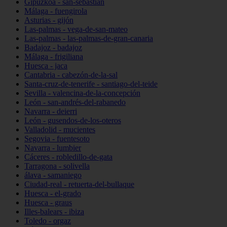
Gipuzkoa - san-sebastián
Málaga - fuengirola
Asturias - gijón
Las-palmas - vega-de-san-mateo
Las-palmas - las-palmas-de-gran-canaria
Badajoz - badajoz
Málaga - frigiliana
Huesca - jaca
Cantabria - cabezón-de-la-sal
Santa-cruz-de-tenerife - santiago-del-teide
Sevilla - valencina-de-la-concepción
León - san-andrés-del-rabanedo
Navarra - deierri
León - gusendos-de-los-oteros
Valladolid - mucientes
Segovia - fuentesoto
Navarra - lumbier
Cáceres - robledillo-de-gata
Tarragona - solivella
álava - samaniego
Ciudad-real - retuerta-del-bullaque
Huesca - el-grado
Huesca - graus
Illes-balears - ibiza
Toledo - orgaz