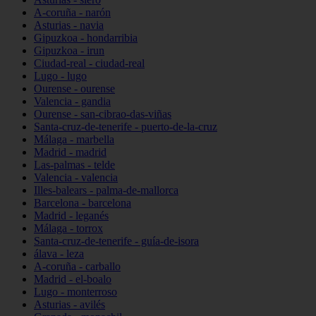
A-coruña - narón
Asturias - navia
Gipuzkoa - hondarribia
Gipuzkoa - irun
Ciudad-real - ciudad-real
Lugo - lugo
Ourense - ourense
Valencia - gandia
Ourense - san-cibrao-das-viñas
Santa-cruz-de-tenerife - puerto-de-la-cruz
Málaga - marbella
Madrid - madrid
Las-palmas - telde
Valencia - valencia
Illes-balears - palma-de-mallorca
Barcelona - barcelona
Madrid - leganés
Málaga - torrox
Santa-cruz-de-tenerife - guía-de-isora
álava - leza
A-coruña - carballo
Madrid - el-boalo
Lugo - monterroso
Asturias - avilés