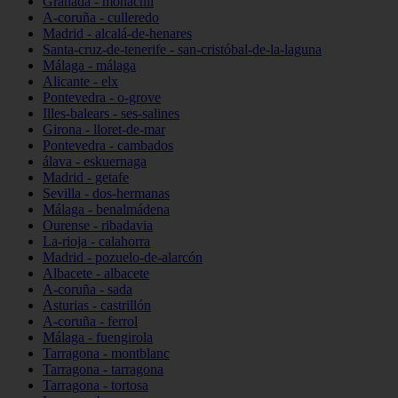
Granada - monachil
A-coruña - culleredo
Madrid - alcalá-de-henares
Santa-cruz-de-tenerife - san-cristóbal-de-la-laguna
Málaga - málaga
Alicante - elx
Pontevedra - o-grove
Illes-balears - ses-salines
Girona - lloret-de-mar
Pontevedra - cambados
álava - eskuernaga
Madrid - getafe
Sevilla - dos-hermanas
Málaga - benalmádena
Ourense - ribadavia
La-rioja - calahorra
Madrid - pozuelo-de-alarcón
Albacete - albacete
A-coruña - sada
Asturias - castrillón
A-coruña - ferrol
Málaga - fuengirola
Tarragona - montblanc
Tarragona - tarragona
Tarragona - tortosa