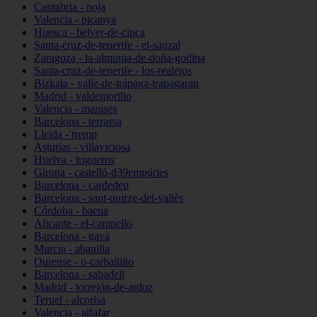
Cantabria - noja
Valencia - picanya
Huesca - belver-de-cinca
Santa-cruz-de-tenerife - el-sauzal
Zaragoza - la-almunia-de-doña-godina
Santa-cruz-de-tenerife - los-realejos
Bizkaia - valle-de-trápaga-trapagaran
Madrid - valdemorillo
Valencia - manises
Barcelona - terrassa
Lleida - tremp
Asturias - villaviciosa
Huelva - trigueros
Girona - castelló-d39empúries
Barcelona - cardedeu
Barcelona - sant-quirze-del-vallès
Córdoba - baena
Alicante - el-campello
Barcelona - gavà
Murcia - abanilla
Ourense - o-carballiño
Barcelona - sabadell
Madrid - torrejón-de-ardoz
Teruel - alcorisa
Valencia - alfafar