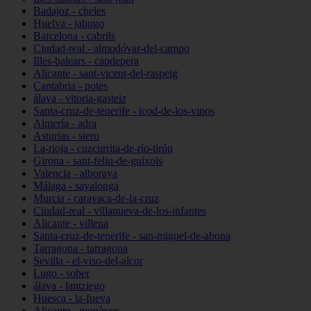
Badajoz - cheles
Huelva - jabugo
Barcelona - cabrils
Ciudad-real - almodóvar-del-campo
Illes-balears - capdepera
Alicante - sant-vicent-del-raspeig
Cantabria - potes
álava - vitoria-gasteiz
Santa-cruz-de-tenerife - icod-de-los-vinos
Almería - adra
Asturias - siero
La-rioja - cuzcurrita-de-río-tirón
Girona - sant-feliu-de-guíxols
Valencia - alboraya
Málaga - sayalonga
Murcia - caravaca-de-la-cruz
Ciudad-real - villanueva-de-los-infantes
Alicante - villena
Santa-cruz-de-tenerife - san-miguel-de-abona
Tarragona - tarragona
Sevilla - el-viso-del-alcor
Lugo - sober
álava - lantziego
Huesca - la-fueva
Alicante - monòver