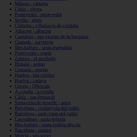
Málaga - cártama
Cádiz - olvera
Pontevedra - pontevedra
Sevilla - gines
Córdoba - villanueva-de-córdoba
Albacete - albacete
Cantabria - san-vicente-de-la-barquera
Granada - torvizcón
Illes-balears - santa-margalida
Pontevedra - marín
Zamora - el-perdigón
Bizkaia - sestao
Granada - murtas
Huelva - isla-cristina
Huelva - cartaya
Girona - l39escala
A-coruña - a-coruña
Cádiz - san-fernando
Santa-cruz-de-tenerife - arico
Barcelona - cerdanyola-del-vallès
Barcelona - sant-cugat-del-vallès
Las-palmas - santa-brígida
Illes-balears - santa-eulària-des-riu
Barcelona - mataró
Murcia - san-javier