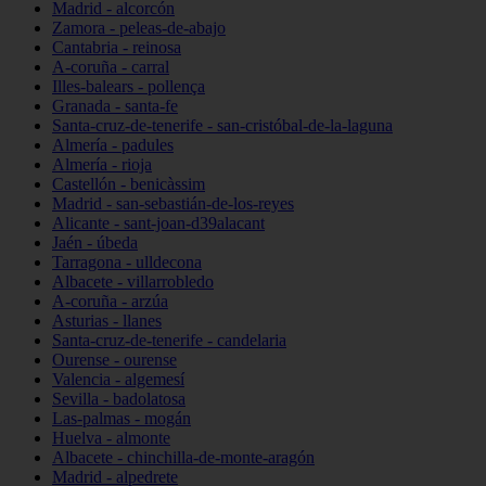
Madrid - alcorcón
Zamora - peleas-de-abajo
Cantabria - reinosa
A-coruña - carral
Illes-balears - pollença
Granada - santa-fe
Santa-cruz-de-tenerife - san-cristóbal-de-la-laguna
Almería - padules
Almería - rioja
Castellón - benicàssim
Madrid - san-sebastián-de-los-reyes
Alicante - sant-joan-d39alacant
Jaén - úbeda
Tarragona - ulldecona
Albacete - villarrobledo
A-coruña - arzúa
Asturias - llanes
Santa-cruz-de-tenerife - candelaria
Ourense - ourense
Valencia - algemesí
Sevilla - badolatosa
Las-palmas - mogán
Huelva - almonte
Albacete - chinchilla-de-monte-aragón
Madrid - alpedrete