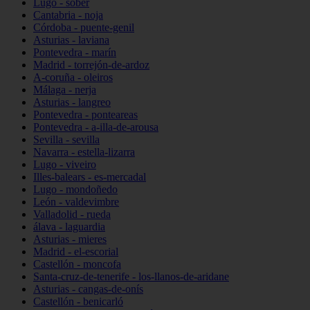
Lugo - sober
Cantabria - noja
Córdoba - puente-genil
Asturias - laviana
Pontevedra - marín
Madrid - torrejón-de-ardoz
A-coruña - oleiros
Málaga - nerja
Asturias - langreo
Pontevedra - ponteareas
Pontevedra - a-illa-de-arousa
Sevilla - sevilla
Navarra - estella-lizarra
Lugo - viveiro
Illes-balears - es-mercadal
Lugo - mondoñedo
León - valdevimbre
Valladolid - rueda
álava - laguardia
Asturias - mieres
Madrid - el-escorial
Castellón - moncofa
Santa-cruz-de-tenerife - los-llanos-de-aridane
Asturias - cangas-de-onís
Castellón - benicarló