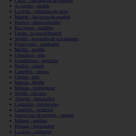
Cádiz - chiclana-de-la-frontera
A-coruña - melide
La-rioja - villalobar-de-rioja
Madrid - las-rozas-de-madrid
Huesca - aínsa-sobrarbe
Barcelona - manlleu
Lleida - la-seu-d39urgell
Sevilla - la-puebla-de-los-infantes
Pontevedra - cambados
Melilla - melilla
Gipuzkoa - orio
Guadalajara - sigüenza
Madrid - getafe
Castellón - orpesa
Girona - pals
Murcia - librilla
Málaga - montejaque
Sevilla - olivares
Almería - benahadux
Cantabria - torrelavega
Castellón - benlloch
Santa-cruz-de-tenerife - güímar
Málaga - mollina
Bizkaia - portugalete
La-rioja - calahorra