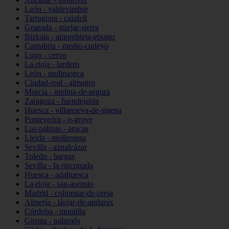
León - valdevimbre
Tarragona - calafell
Granada - güejar-sierra
Bizkaia - amorebieta-etxano
Cantabria - medio-cudeyo
Lugo - cervo
La-rioja - lardero
León - molinaseca
Ciudad-real - almagro
Murcia - molina-de-segura
Zaragoza - fuendejalón
Huesca - villanueva-de-sigena
Pontevedra - o-grove
Las-palmas - arucas
Lleida - mollerussa
Sevilla - aznalcázar
Toledo - bargas
Sevilla - la-rinconada
Huesca - adahuesca
La-rioja - san-asensio
Madrid - colmenar-de-oreja
Almería - láujar-de-andarax
Córdoba - montilla
Girona - palamós