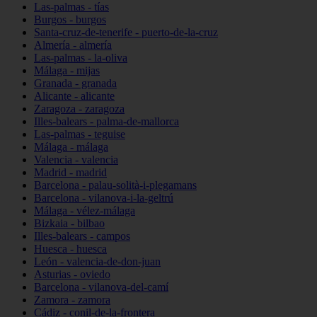
Las-palmas - tías
Burgos - burgos
Santa-cruz-de-tenerife - puerto-de-la-cruz
Almería - almería
Las-palmas - la-oliva
Málaga - mijas
Granada - granada
Alicante - alicante
Zaragoza - zaragoza
Illes-balears - palma-de-mallorca
Las-palmas - teguise
Málaga - málaga
Valencia - valencia
Madrid - madrid
Barcelona - palau-solità-i-plegamans
Barcelona - vilanova-i-la-geltrú
Málaga - vélez-málaga
Bizkaia - bilbao
Illes-balears - campos
Huesca - huesca
León - valencia-de-don-juan
Asturias - oviedo
Barcelona - vilanova-del-camí
Zamora - zamora
Cádiz - conil-de-la-frontera