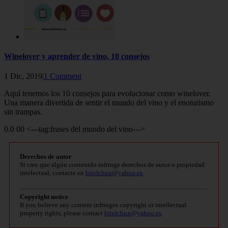
Winelover y aprender de vino, 10 consejos
1 Dic, 2019|
1 Comment
Aquí tenemos los 10 consejos para evolucionar como winelover.
Una manera divertida de sentir el mundo del vino y el enoturismo
sin trampas.
0.0 00 <---tag:frases del mundo del vino--->
Derechos de autor
Si cree que algún contenido infringe derechos de autor o propiedad
intelectual, contacte en
bitelchux@yahoo.es
.
Copyright notice
If you believe any content infringes copyright or intellectual
property rights, please contact
bitelchux@yahoo.es
.