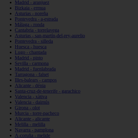
Madrid - aranjuez
Bizkaia - ermua
Asturias - noreña
Pontevedra - a-estrada
Málaga - ronda
Cantabria - torrelavega
Asturias - san-martín-del-rey-aurelio
Pontevedra - silleda
Huesca - huesca
Lugo - chantada
Madrid - pinto
Sevilla - carmona
Madrid - fuenlabrada
Tarragona - falset
Illes-balears - campos
Alicante - dénia
Santa-cruz-de-tenerife - garachico
Valencia - xàtiva
Valencia - daimús
Girona - olot
Murcia - torre-pacheco
Alicante - alicante
Melilla - melilla
Navarra - pamplona
A-coruña - melide