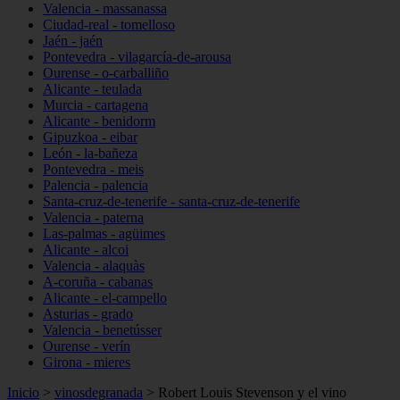
Valencia - massanassa
Ciudad-real - tomelloso
Jaén - jaén
Pontevedra - vilagarcía-de-arousa
Ourense - o-carballiño
Alicante - teulada
Murcia - cartagena
Alicante - benidorm
Gipuzkoa - eibar
León - la-bañeza
Pontevedra - meis
Palencia - palencia
Santa-cruz-de-tenerife - santa-cruz-de-tenerife
Valencia - paterna
Las-palmas - agüimes
Alicante - alcoi
Valencia - alaquàs
A-coruña - cabanas
Alicante - el-campello
Asturias - grado
Valencia - benetússer
Ourense - verín
Girona - mieres
Inicio
>
vinosdegranada
>
Robert Louis Stevenson y el vino