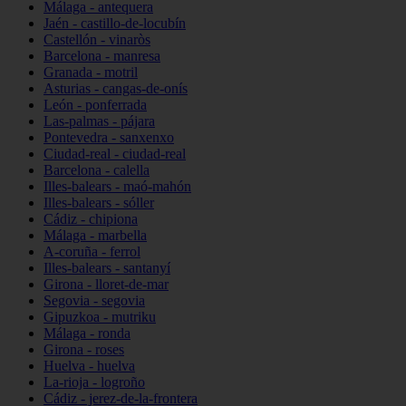
Málaga - antequera
Jaén - castillo-de-locubín
Castellón - vinaròs
Barcelona - manresa
Granada - motril
Asturias - cangas-de-onís
León - ponferrada
Las-palmas - pájara
Pontevedra - sanxenxo
Ciudad-real - ciudad-real
Barcelona - calella
Illes-balears - maó-mahón
Illes-balears - sóller
Cádiz - chipiona
Málaga - marbella
A-coruña - ferrol
Illes-balears - santanyí
Girona - lloret-de-mar
Segovia - segovia
Gipuzkoa - mutriku
Málaga - ronda
Girona - roses
Huelva - huelva
La-rioja - logroño
Cádiz - jerez-de-la-frontera