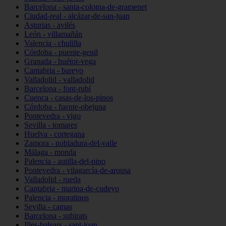
Barcelona - santa-coloma-de-gramenet
Ciudad-real - alcázar-de-san-juan
Asturias - avilés
León - villamañán
Valencia - chulilla
Córdoba - puente-genil
Granada - huétor-vega
Cantabria - bareyo
Valladolid - valladolid
Barcelona - font-rubí
Cuenca - casas-de-los-pinos
Córdoba - fuente-obejuna
Pontevedra - vigo
Sevilla - tomares
Huelva - cortegana
Zamora - pobladura-del-valle
Málaga - monda
Palencia - autilla-del-pino
Pontevedra - vilagarcía-de-arousa
Valladolid - rueda
Cantabria - marina-de-cudeyo
Palencia - moratinos
Sevilla - camas
Barcelona - subirats
Illes-balears - sant-joan