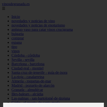
vinosdegranada.es
☰
Inicio
novedades y noticias de vino
novedades y noticias de enoturismo
antiguo vaso para catar vinos crucigrama
bulgaria
comprar
espana
tipo
vinos
Córdoba - córdoba
Sevilla - sevilla
Barcelona - barcelona
Ciudad-real - montiel
Santa-cruz-de-tenerife - guía-de-isora
La-rioja - casalarreina
Almería - roquetas-de-mar
Madrid - pozuelo-de-alarcón
Granada - almuñécar
Illes-balears - alcúdia
Las-palmas - san-bartolomé-de-tirajana
Cádiz - el-puerto-de-santa-maría
Madrid - valdemoro