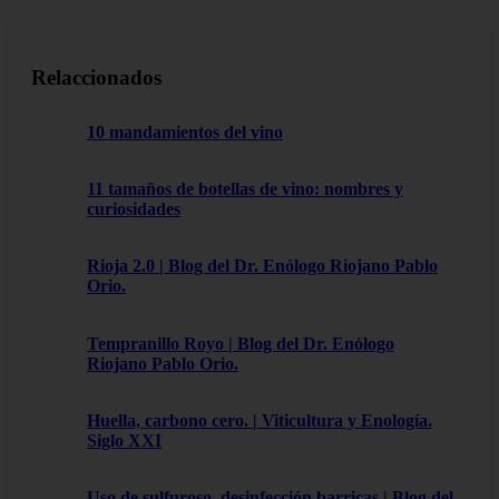
Relaccionados
10 mandamientos del vino
11 tamaños de botellas de vino: nombres y
curiosidades
Rioja 2.0 | Blog del Dr. Enólogo Riojano Pablo
Orio.
Tempranillo Royo | Blog del Dr. Enólogo
Riojano Pablo Orio.
Huella, carbono cero. | Viticultura y Enología.
Siglo XXI
Uso de sulfuroso, desinfección barricas | Blog del