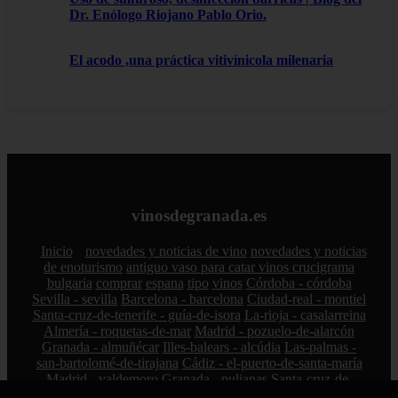
Dr. Enólogo Riojano Pablo Orio.
El acodo ,una práctica vitivínicola milenaria
vinosdegranada.es
Inicio
novedades y noticias de vino
novedades y noticias
de enoturismo
antiguo vaso para catar vinos crucigrama
bulgaria
comprar
espana
tipo
vinos
Córdoba - córdoba
Sevilla - sevilla
Barcelona - barcelona
Ciudad-real - montiel
Santa-cruz-de-tenerife - guía-de-isora
La-rioja - casalarreina
Almería - roquetas-de-mar
Madrid - pozuelo-de-alarcón
Granada - almuñécar
Illes-balears - alcúdia
Las-palmas -
san-bartolomé-de-tirajana
Cádiz - el-puerto-de-santa-maría
Madrid - valdemoro
Granada - pulianas
Santa-cruz-de-
tenerife - los-llanos-de-aridane
Cantabria - suances
Sevilla -