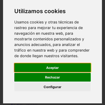
Granada - pulianas
Santa-cruz-de-tenerife - los-llanos-de-aridane
Utilizamos cookies
Cantabria - suances
Sevilla - bormujos
Granada - monachil
Usamos cookies y otras técnicas de
Málaga - júzcar
rastreo para mejorar tu experiencia de
Huesca - isábena
navegación en nuestra web, para
Huesca - alquézar
Huesca - castejón-de-sos
mostrarte contenidos personalizados y
Lleida - alt-àneu
anuncios adecuados, para analizar el
Sevilla - marinaleda
tráfico en nuestra web y para comprender
Córdoba - almedinilla
Navarra - zangoza
de donde llegan nuestros visitantes.
Cantabria - arenas-de-iguña
Barcelona - la-pobla-de-lillet
Murcia - cartagena
Aceptar
Las-palmas - yaiza
Madrid - nuevo-baztán
Rechazar
Sevilla - arahal
Málaga - istán
Configurar
Valladolid - fuensaldaña
Sevilla - salteras
Huesca - biescas
Granada - pampaneira