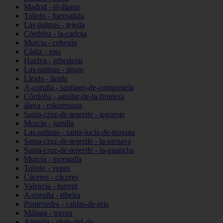
Madrid - el-álamo
Toledo - fuensalida
Las-palmas - tejeda
Córdoba - la-carlota
Murcia - cehegín
Cádiz - rota
Huelva - gibraleón
Las-palmas - tinajo
Lleida - lleida
A-coruña - santiago-de-compostela
Córdoba - aguilar-de-la-frontera
álava - eskuernaga
Santa-cruz-de-tenerife - tegueste
Murcia - jumilla
Las-palmas - santa-lucía-de-tirajana
Santa-cruz-de-tenerife - la-orotava
Santa-cruz-de-tenerife - la-guancha
Murcia - moratalla
Toledo - yepes
Cáceres - cáceres
Valencia - torrent
A-coruña - ribeira
Pontevedra - caldas-de-reis
Málaga - torrox
Almería - olula-del-río