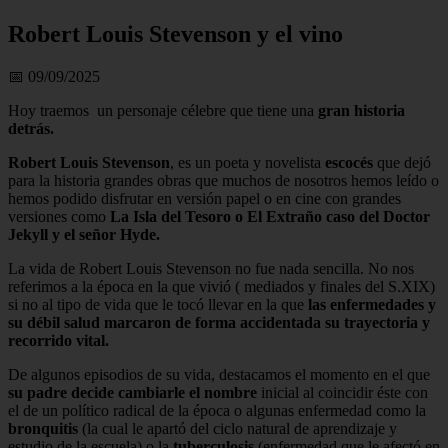
Robert Louis Stevenson y el vino
📅 09/09/2025
Hoy traemos un personaje célebre que tiene una
gran historia
detrás.
Robert Louis Stevenson
, es un poeta y novelista
escocés
que dejó
para la historia grandes obras que muchos de nosotros hemos leído o
hemos podido disfrutar en versión papel o en cine con grandes
versiones como
La Isla del Tesoro o El Extraño caso del Doctor
Jekyll y el señor Hyde.
La vida de Robert Louis Stevenson no fue nada sencilla. No nos
referimos a la época en la que vivió ( mediados y finales del S.XIX)
si no al tipo de vida que le tocó llevar en la que
las enfermedades y
su débil salud marcaron de forma accidentada su trayectoria y
recorrido vital.
De algunos episodios de su vida, destacamos el momento en el que
su padre decide cambiarle el nombre
inicial al coincidir éste con
el de un político radical de la época o algunas enfermedad como la
bronquitis
(la cual le apartó del ciclo natural de aprendizaje y
estudio de la escuela) o la
tuberculosis
(enfermedad que le afectó en