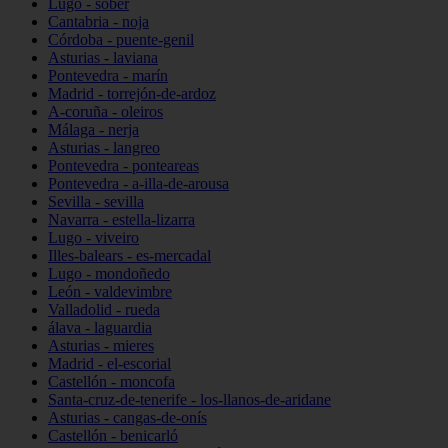
Lugo - sober
Cantabria - noja
Córdoba - puente-genil
Asturias - laviana
Pontevedra - marín
Madrid - torrejón-de-ardoz
A-coruña - oleiros
Málaga - nerja
Asturias - langreo
Pontevedra - ponteareas
Pontevedra - a-illa-de-arousa
Sevilla - sevilla
Navarra - estella-lizarra
Lugo - viveiro
Illes-balears - es-mercadal
Lugo - mondoñedo
León - valdevimbre
Valladolid - rueda
álava - laguardia
Asturias - mieres
Madrid - el-escorial
Castellón - moncofa
Santa-cruz-de-tenerife - los-llanos-de-aridane
Asturias - cangas-de-onís
Castellón - benicarló