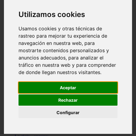
Granada - pulianas
Santa-cruz-de-tenerife - los-llanos-de-aridane
Utilizamos cookies
Cantabria - suances
Sevilla - bormujos
Granada - monachil
Usamos cookies y otras técnicas de
Málaga - júzcar
rastreo para mejorar tu experiencia de
Huesca - isábena
navegación en nuestra web, para
Huesca - alquézar
Huesca - castejón-de-sos
mostrarte contenidos personalizados y
Lleida - alt-àneu
anuncios adecuados, para analizar el
Sevilla - marinaleda
tráfico en nuestra web y para comprender
Córdoba - almedinilla
Navarra - zangoza
de donde llegan nuestros visitantes.
Cantabria - arenas-de-iguña
Barcelona - la-pobla-de-lillet
Murcia - cartagena
Aceptar
Las-palmas - yaiza
Madrid - nuevo-baztán
Rechazar
Sevilla - arahal
Málaga - istán
Configurar
Valladolid - fuensaldaña
Sevilla - salteras
Huesca - biescas
Granada - pampaneira