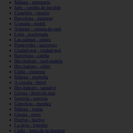
Málaga - antequera
Jaén - castillo-de-locubín
Castellón - vinaròs
Barcelona - manresa
Granada - motril
Asturias - cangas-de-onís
León - ponferrada
Las-palmas - pájara
Pontevedra - sanxenxo
Ciudad-real - ciudad-real
Barcelona - calella
Illes-balears - maó-mahón
Illes-balears - sóller
Cádiz - chipiona
Málaga - marbella
A-coruña - ferrol
Illes-balears - santanyí
Girona - lloret-de-mar
Segovia - segovia
Gipuzkoa - mutriku
Málaga - ronda
Girona - roses
Huelva - huelva
La-rioja - logroño
Cádiz - jerez-de-la-frontera