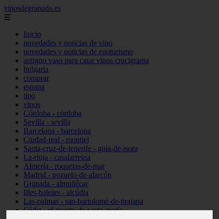
vinosdegranada.es
☰
Inicio
novedades y noticias de vino
novedades y noticias de enoturismo
antiguo vaso para catar vinos crucigrama
bulgaria
comprar
espana
tipo
vinos
Córdoba - córdoba
Sevilla - sevilla
Barcelona - barcelona
Ciudad-real - montiel
Santa-cruz-de-tenerife - guía-de-isora
La-rioja - casalarreina
Almería - roquetas-de-mar
Madrid - pozuelo-de-alarcón
Granada - almuñécar
Illes-balears - alcúdia
Las-palmas - san-bartolomé-de-tirajana
Cádiz - el-puerto-de-santa-maría
Madrid - valdemoro