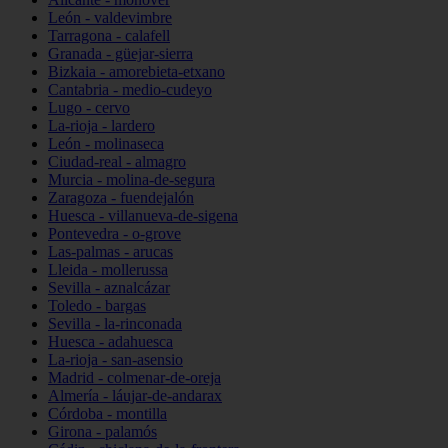
León - valdevimbre
Tarragona - calafell
Granada - güejar-sierra
Bizkaia - amorebieta-etxano
Cantabria - medio-cudeyo
Lugo - cervo
La-rioja - lardero
León - molinaseca
Ciudad-real - almagro
Murcia - molina-de-segura
Zaragoza - fuendejalón
Huesca - villanueva-de-sigena
Pontevedra - o-grove
Las-palmas - arucas
Lleida - mollerussa
Sevilla - aznalcázar
Toledo - bargas
Sevilla - la-rinconada
Huesca - adahuesca
La-rioja - san-asensio
Madrid - colmenar-de-oreja
Almería - láujar-de-andarax
Córdoba - montilla
Girona - palamós