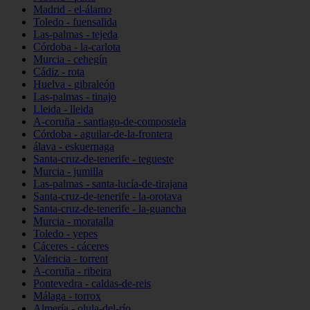
Madrid - el-álamo
Toledo - fuensalida
Las-palmas - tejeda
Córdoba - la-carlota
Murcia - cehegín
Cádiz - rota
Huelva - gibraleón
Las-palmas - tinajo
Lleida - lleida
A-coruña - santiago-de-compostela
Córdoba - aguilar-de-la-frontera
álava - eskuernaga
Santa-cruz-de-tenerife - tegueste
Murcia - jumilla
Las-palmas - santa-lucía-de-tirajana
Santa-cruz-de-tenerife - la-orotava
Santa-cruz-de-tenerife - la-guancha
Murcia - moratalla
Toledo - yepes
Cáceres - cáceres
Valencia - torrent
A-coruña - ribeira
Pontevedra - caldas-de-reis
Málaga - torrox
Almería - olula-del-río