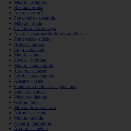
Madrid - aranjuez
Bizkaia - ermua
Asturias - noreña
Pontevedra - a-estrada
Málaga - ronda
Cantabria - torrelavega
Asturias - san-martín-del-rey-aurelio
Pontevedra - silleda
Huesca - huesca
Lugo - chantada
Madrid - pinto
Sevilla - carmona
Madrid - fuenlabrada
Tarragona - falset
Illes-balears - campos
Alicante - dénia
Santa-cruz-de-tenerife - garachico
Valencia - xàtiva
Valencia - daimús
Girona - olot
Murcia - torre-pacheco
Alicante - alicante
Melilla - melilla
Navarra - pamplona
A-coruña - melide