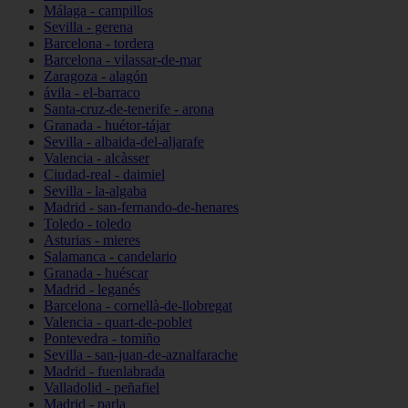
Málaga - campillos
Sevilla - gerena
Barcelona - tordera
Barcelona - vilassar-de-mar
Zaragoza - alagón
ávila - el-barraco
Santa-cruz-de-tenerife - arona
Granada - huétor-tájar
Sevilla - albaida-del-aljarafe
Valencia - alcàsser
Ciudad-real - daimiel
Sevilla - la-algaba
Madrid - san-fernando-de-henares
Toledo - toledo
Asturias - mieres
Salamanca - candelario
Granada - huéscar
Madrid - leganés
Barcelona - cornellà-de-llobregat
Valencia - quart-de-poblet
Pontevedra - tomiño
Sevilla - san-juan-de-aznalfarache
Madrid - fuenlabrada
Valladolid - peñafiel
Madrid - parla