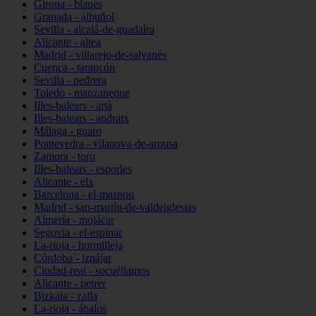
Girona - blanes
Granada - albuñol
Sevilla - alcalá-de-guadaíra
Alicante - altea
Madrid - villarejo-de-salvanés
Cuenca - tarancón
Sevilla - pedrera
Toledo - manzaneque
Illes-balears - artà
Illes-balears - andratx
Málaga - guaro
Pontevedra - vilanova-de-arousa
Zamora - toro
Illes-balears - esporles
Alicante - elx
Barcelona - el-masnou
Madrid - san-martín-de-valdeiglesias
Almería - mojácar
Segovia - el-espinar
La-rioja - hormilleja
Córdoba - iznájar
Ciudad-real - socuéllamos
Alicante - petrer
Bizkaia - zalla
La-rioja - ábalos