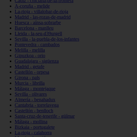
Cádiz - chiclana-de-la-frontera
A-coruña - melide
La-rioja - villalobar-de-rioja
Madrid - las-rozas-de-madrid
Huesca - aínsa-sobrarbe
Barcelona - manlleu
Lleida - la-seu-d39urgell
Sevilla - la-puebla-de-los-infantes
Pontevedra - cambados
Melilla - melilla
Gipuzkoa - orio
Guadalajara - sigüenza
Madrid - getafe
Castellón - orpesa
Girona - pals
Murcia - librilla
Málaga - montejaque
Sevilla - olivares
Almería - benahadux
Cantabria - torrelavega
Castellón - benlloch
Santa-cruz-de-tenerife - güímar
Málaga - mollina
Bizkaia - portugalete
La-rioja - calahorra