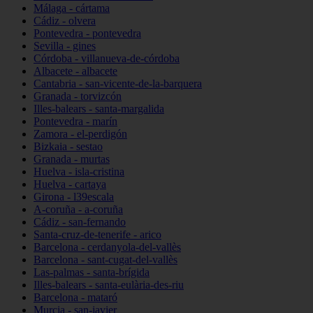
Málaga - cártama
Cádiz - olvera
Pontevedra - pontevedra
Sevilla - gines
Córdoba - villanueva-de-córdoba
Albacete - albacete
Cantabria - san-vicente-de-la-barquera
Granada - torvizcón
Illes-balears - santa-margalida
Pontevedra - marín
Zamora - el-perdigón
Bizkaia - sestao
Granada - murtas
Huelva - isla-cristina
Huelva - cartaya
Girona - l39escala
A-coruña - a-coruña
Cádiz - san-fernando
Santa-cruz-de-tenerife - arico
Barcelona - cerdanyola-del-vallès
Barcelona - sant-cugat-del-vallès
Las-palmas - santa-brígida
Illes-balears - santa-eulària-des-riu
Barcelona - mataró
Murcia - san-javier