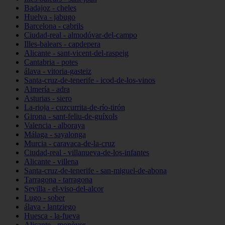
Badajoz - cheles
Huelva - jabugo
Barcelona - cabrils
Ciudad-real - almodóvar-del-campo
Illes-balears - capdepera
Alicante - sant-vicent-del-raspeig
Cantabria - potes
álava - vitoria-gasteiz
Santa-cruz-de-tenerife - icod-de-los-vinos
Almería - adra
Asturias - siero
La-rioja - cuzcurrita-de-río-tirón
Girona - sant-feliu-de-guíxols
Valencia - alboraya
Málaga - sayalonga
Murcia - caravaca-de-la-cruz
Ciudad-real - villanueva-de-los-infantes
Alicante - villena
Santa-cruz-de-tenerife - san-miguel-de-abona
Tarragona - tarragona
Sevilla - el-viso-del-alcor
Lugo - sober
álava - lantziego
Huesca - la-fueva
Alicante - monòver