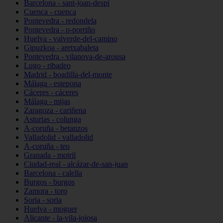
Barcelona - sant-joan-despí
Cuenca - cuenca
Pontevedra - redondela
Pontevedra - o-porriño
Huelva - valverde-del-camino
Gipuzkoa - aretxabaleta
Pontevedra - vilanova-de-arousa
Lugo - ribadeo
Madrid - boadilla-del-monte
Málaga - estepona
Cáceres - cáceres
Málaga - mijas
Zaragoza - cariñena
Asturias - colunga
A-coruña - betanzos
Valladolid - valladolid
A-coruña - teo
Granada - motril
Ciudad-real - alcázar-de-san-juan
Barcelona - calella
Burgos - burgos
Zamora - toro
Soria - soria
Huelva - moguer
Alicante - la-vila-joiosa