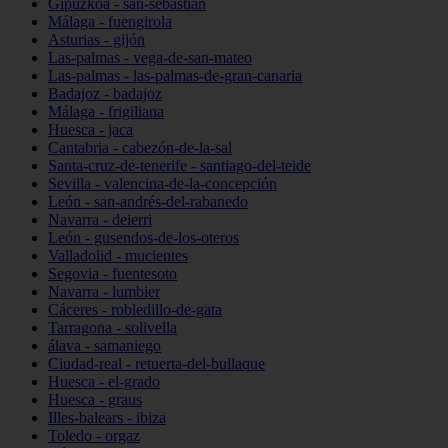
Gipuzkoa - san-sebastián
Málaga - fuengirola
Asturias - gijón
Las-palmas - vega-de-san-mateo
Las-palmas - las-palmas-de-gran-canaria
Badajoz - badajoz
Málaga - frigiliana
Huesca - jaca
Cantabria - cabezón-de-la-sal
Santa-cruz-de-tenerife - santiago-del-teide
Sevilla - valencina-de-la-concepción
León - san-andrés-del-rabanedo
Navarra - deierri
León - gusendos-de-los-oteros
Valladolid - mucientes
Segovia - fuentesoto
Navarra - lumbier
Cáceres - robledillo-de-gata
Tarragona - solivella
álava - samaniego
Ciudad-real - retuerta-del-bullaque
Huesca - el-grado
Huesca - graus
Illes-balears - ibiza
Toledo - orgaz