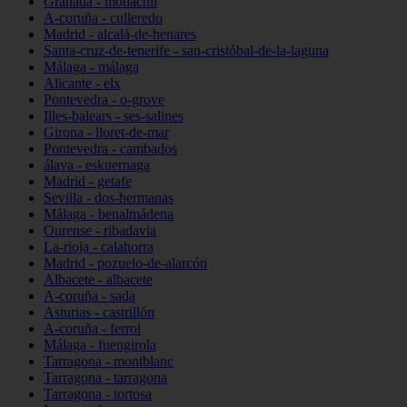
Granada - monachil
A-coruña - culleredo
Madrid - alcalá-de-henares
Santa-cruz-de-tenerife - san-cristóbal-de-la-laguna
Málaga - málaga
Alicante - elx
Pontevedra - o-grove
Illes-balears - ses-salines
Girona - lloret-de-mar
Pontevedra - cambados
álava - eskuernaga
Madrid - getafe
Sevilla - dos-hermanas
Málaga - benalmádena
Ourense - ribadavia
La-rioja - calahorra
Madrid - pozuelo-de-alarcón
Albacete - albacete
A-coruña - sada
Asturias - castrillón
A-coruña - ferrol
Málaga - fuengirola
Tarragona - montblanc
Tarragona - tarragona
Tarragona - tortosa