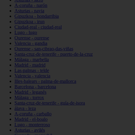
A-coruña - narón
Asturias - navia
Gipuzkoa - hondarribia
Gipuzkoa - irun
Ciudad-real - ciudad-real
Lugo - lugo
Ourense - ourense
Valencia - gandia
Ourense - san-cibrao-das-viñas
Santa-cruz-de-tenerife - puerto-de-la-cruz
Málaga - marbella
Madrid - madrid
Las-palmas - telde
Valencia - valencia
Illes-balears - palma-de-mallorca
Barcelona - barcelona
Madrid - leganés
Málaga - torrox
Santa-cruz-de-tenerife - guía-de-isora
álava - leza
A-coruña - carballo
Madrid - el-boalo
Lugo - monterroso
Asturias - avilés