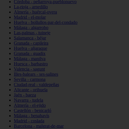
Córdoba - peñarroya-pueblonuevo
La-rioja - arnedillo
Almería - huércal-overa
Madrid - el-molar
Huelva - bollullos-par-del-condado
Málaga - algarrobo
Las-palmas - tuineje
Salamanca - béjar
Granada - capileira
Huelva - aljaraque
Granada - guadix
Málaga - manilva
Huesca - barbastro
Valencia - sagunt
Illes-balears - ses-salines
Sevilla - carmona
Ciudad-real - valdepeñas
Alicante - orihuela
Jaén - baeza
Navarra - tudela
Almería - el-ejido
Castellón - benicarló
Málaga - benahavís
Madrid - coslada
Barcelona - malgrat-de-mar