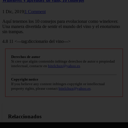
Winelover y aprender de vino, 10 consejos
1 Dic, 2019|
1 Comment
Aquí tenemos los 10 consejos para evolucionar como winelover.
Una manera divertida de sentir el mundo del vino y el enoturismo
sin trampas.
4.8 11 <---tag:diccionario del vino--->
Derechos de autor
Si cree que algún contenido infringe derechos de autor o propiedad
intelectual, contacte en
bitelchux@yahoo.es
.
Copyright notice
If you believe any content infringes copyright or intellectual
property rights, please contact
bitelchux@yahoo.es
.
Relaccionados