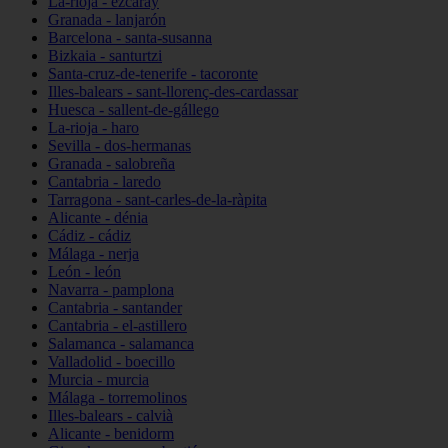
La-rioja - ezcaray
Granada - lanjarón
Barcelona - santa-susanna
Bizkaia - santurtzi
Santa-cruz-de-tenerife - tacoronte
Illes-balears - sant-llorenç-des-cardassar
Huesca - sallent-de-gállego
La-rioja - haro
Sevilla - dos-hermanas
Granada - salobreña
Cantabria - laredo
Tarragona - sant-carles-de-la-ràpita
Alicante - dénia
Cádiz - cádiz
Málaga - nerja
León - león
Navarra - pamplona
Cantabria - santander
Cantabria - el-astillero
Salamanca - salamanca
Valladolid - boecillo
Murcia - murcia
Málaga - torremolinos
Illes-balears - calvià
Alicante - benidorm