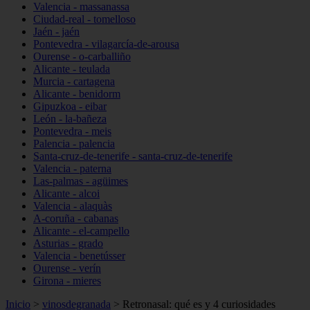
Valencia - massanassa
Ciudad-real - tomelloso
Jaén - jaén
Pontevedra - vilagarcía-de-arousa
Ourense - o-carballiño
Alicante - teulada
Murcia - cartagena
Alicante - benidorm
Gipuzkoa - eibar
León - la-bañeza
Pontevedra - meis
Palencia - palencia
Santa-cruz-de-tenerife - santa-cruz-de-tenerife
Valencia - paterna
Las-palmas - agüimes
Alicante - alcoi
Valencia - alaquàs
A-coruña - cabanas
Alicante - el-campello
Asturias - grado
Valencia - benetússer
Ourense - verín
Girona - mieres
Inicio
>
vinosdegranada
>
Retronasal: qué es y 4 curiosidades