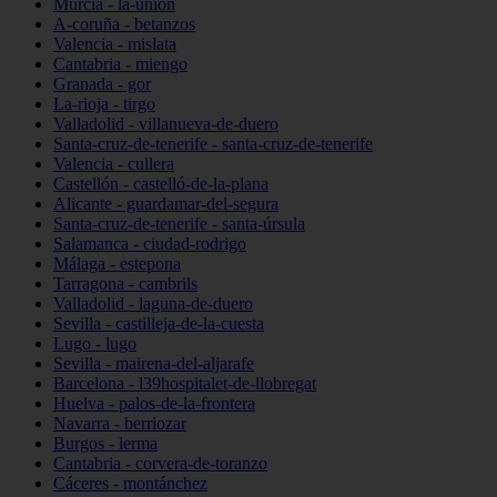
Murcia - la-unión
A-coruña - betanzos
Valencia - mislata
Cantabria - miengo
Granada - gor
La-rioja - tirgo
Valladolid - villanueva-de-duero
Santa-cruz-de-tenerife - santa-cruz-de-tenerife
Valencia - cullera
Castellón - castelló-de-la-plana
Alicante - guardamar-del-segura
Santa-cruz-de-tenerife - santa-úrsula
Salamanca - ciudad-rodrigo
Málaga - estepona
Tarragona - cambrils
Valladolid - laguna-de-duero
Sevilla - castilleja-de-la-cuesta
Lugo - lugo
Sevilla - mairena-del-aljarafe
Barcelona - l39hospitalet-de-llobregat
Huelva - palos-de-la-frontera
Navarra - berriozar
Burgos - lerma
Cantabria - corvera-de-toranzo
Cáceres - montánchez