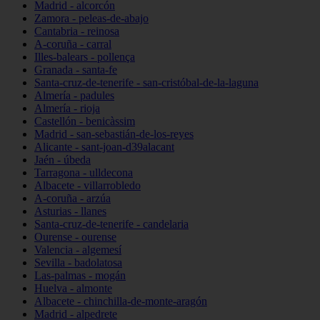
Madrid - alcorcón
Zamora - peleas-de-abajo
Cantabria - reinosa
A-coruña - carral
Illes-balears - pollença
Granada - santa-fe
Santa-cruz-de-tenerife - san-cristóbal-de-la-laguna
Almería - padules
Almería - rioja
Castellón - benicàssim
Madrid - san-sebastián-de-los-reyes
Alicante - sant-joan-d39alacant
Jaén - úbeda
Tarragona - ulldecona
Albacete - villarrobledo
A-coruña - arzúa
Asturias - llanes
Santa-cruz-de-tenerife - candelaria
Ourense - ourense
Valencia - algemesí
Sevilla - badolatosa
Las-palmas - mogán
Huelva - almonte
Albacete - chinchilla-de-monte-aragón
Madrid - alpedrete