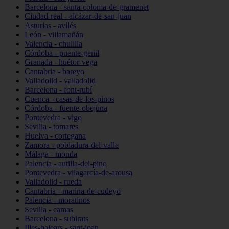
Barcelona - santa-coloma-de-gramenet
Ciudad-real - alcázar-de-san-juan
Asturias - avilés
León - villamañán
Valencia - chulilla
Córdoba - puente-genil
Granada - huétor-vega
Cantabria - bareyo
Valladolid - valladolid
Barcelona - font-rubí
Cuenca - casas-de-los-pinos
Córdoba - fuente-obejuna
Pontevedra - vigo
Sevilla - tomares
Huelva - cortegana
Zamora - pobladura-del-valle
Málaga - monda
Palencia - autilla-del-pino
Pontevedra - vilagarcía-de-arousa
Valladolid - rueda
Cantabria - marina-de-cudeyo
Palencia - moratinos
Sevilla - camas
Barcelona - subirats
Illes-balears - sant-joan