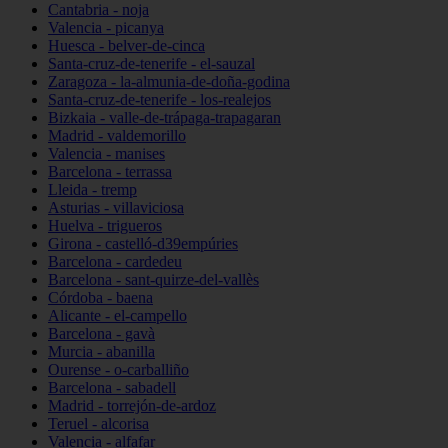
Cantabria - noja
Valencia - picanya
Huesca - belver-de-cinca
Santa-cruz-de-tenerife - el-sauzal
Zaragoza - la-almunia-de-doña-godina
Santa-cruz-de-tenerife - los-realejos
Bizkaia - valle-de-trápaga-trapagaran
Madrid - valdemorillo
Valencia - manises
Barcelona - terrassa
Lleida - tremp
Asturias - villaviciosa
Huelva - trigueros
Girona - castelló-d39empúries
Barcelona - cardedeu
Barcelona - sant-quirze-del-vallès
Córdoba - baena
Alicante - el-campello
Barcelona - gavà
Murcia - abanilla
Ourense - o-carballiño
Barcelona - sabadell
Madrid - torrejón-de-ardoz
Teruel - alcorisa
Valencia - alfafar