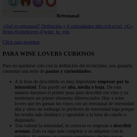
Retronasal
¿Qué es retronasal? Definición y 4 curiosidades http://ctt.ec/a1_cG+
#vino #winelovers @wine_to_you
Click para tweetear
PARA WINE LOVERS CURIOSOS
Para no quedarse sólo con la definición del tecnicismo, nos gustaría
comentar una serie de
pautas y curiosidades:
A la hora de describirlo es muy importante
empezar por la
intensidad
. Ésta puede ser
alta, media o baja
. De esta
manera daremos el primer paso para describir ese vino y ya
tendremos un primer elemento diferenciador. Hay a wine
lovers que les gustan los vinos con un retronasal de intensidad
alta y otros sin embargo lo prefieren de intensidad baja porque
les resulta más dinámico y agradable a la hora de catarlo o
degustarlo.
Tras valorar la intensidad, lo correcto es empezar a
describir
aromas
. Esto es algo más complejo y se adquiere con la
práctica. Si quieres un consejo permítenos decirte que es