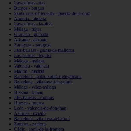
Las-palmas - tías
Burgos - burgos
Santa-cruz-de-tenerife - puerto-de-la-cruz
Almería - almería
Las-palmas - la-oliva
Málaga - mijas
Granada - granada
Alicante - alicante
Zaragoza - zaragoza
Illes-balears - palma-de-mallorca
Las-palmas - teguise
Málaga - málaga
Valencia - valencia
Madrid - madrid
Barcelona - palau-solità-i-plegamans
Barcelona - vilanova-i-la-geltrú
Málaga - vélez-málaga
Bizkaia - bilbao
Illes-balears - campos
Huesca - huesca
León - valencia-de-don-juan
Asturias - oviedo
Barcelona - vilanova-del-camí
Zamora - zamora
Cádiz - conil-de-la-frontera