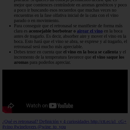
mejor que comiences centrándote en aromas genéricos y poco
a poco ir buscando esos recuerdos que muchas veces no
encuentras en la fase olfativa inicial de la cata con el vino
parado o en movimiento.
Para conseguir que el retronasal se manifieste de forma más
clara es
aconsejable borbotear o
airear el vino
en la boca
antes de tragarlo. Es decir, absorber aire y mover el vino en la
boca. Esto hará que el vino se abra, se exprese y al tragarlo, el
retronasal será mucho más apreciable.
Debes tener en cuenta que
el vino en la boca se calienta
y el
incremento de la temperatura favorece que
el vino saque los
aromas
para poderlos apreciar.
¿Qué es retronasal? Definición y 4 curiosidades http://ctt.ec/a1_cG+
#vino #winelovers @wine_to_you