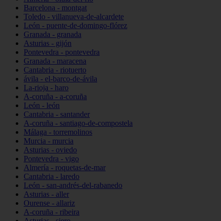
Barcelona - montgat
Toledo - villanueva-de-alcardete
León - puente-de-domingo-flórez
Granada - granada
Asturias - gijón
Pontevedra - pontevedra
Granada - maracena
Cantabria - riotuerto
ávila - el-barco-de-ávila
La-rioja - haro
A-coruña - a-coruña
León - león
Cantabria - santander
A-coruña - santiago-de-compostela
Málaga - torremolinos
Murcia - murcia
Asturias - oviedo
Pontevedra - vigo
Almería - roquetas-de-mar
Cantabria - laredo
León - san-andrés-del-rabanedo
Asturias - aller
Ourense - allariz
A-coruña - ribeira
Asturias - siero