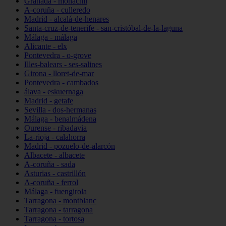
Granada - monachil
A-coruña - culleredo
Madrid - alcalá-de-henares
Santa-cruz-de-tenerife - san-cristóbal-de-la-laguna
Málaga - málaga
Alicante - elx
Pontevedra - o-grove
Illes-balears - ses-salines
Girona - lloret-de-mar
Pontevedra - cambados
álava - eskuernaga
Madrid - getafe
Sevilla - dos-hermanas
Málaga - benalmádena
Ourense - ribadavia
La-rioja - calahorra
Madrid - pozuelo-de-alarcón
Albacete - albacete
A-coruña - sada
Asturias - castrillón
A-coruña - ferrol
Málaga - fuengirola
Tarragona - montblanc
Tarragona - tarragona
Tarragona - tortosa