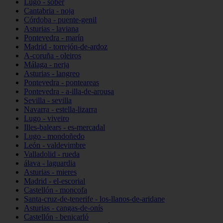
Lugo - sober
Cantabria - noja
Córdoba - puente-genil
Asturias - laviana
Pontevedra - marín
Madrid - torrejón-de-ardoz
A-coruña - oleiros
Málaga - nerja
Asturias - langreo
Pontevedra - ponteareas
Pontevedra - a-illa-de-arousa
Sevilla - sevilla
Navarra - estella-lizarra
Lugo - viveiro
Illes-balears - es-mercadal
Lugo - mondoñedo
León - valdevimbre
Valladolid - rueda
álava - laguardia
Asturias - mieres
Madrid - el-escorial
Castellón - moncofa
Santa-cruz-de-tenerife - los-llanos-de-aridane
Asturias - cangas-de-onís
Castellón - benicarló