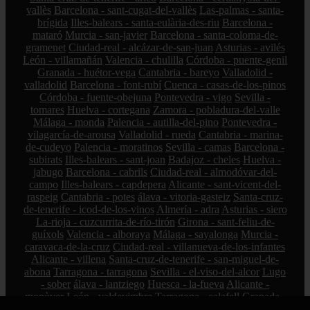
vallès
Barcelona - sant-cugat-del-vallès
Las-palmas - santa-
brígida
Illes-balears - santa-eulària-des-riu
Barcelona -
mataró
Murcia - san-javier
Barcelona - santa-coloma-de-
gramenet
Ciudad-real - alcázar-de-san-juan
Asturias - avilés
León - villamañán
Valencia - chulilla
Córdoba - puente-genil
Granada - huétor-vega
Cantabria - bareyo
Valladolid -
valladolid
Barcelona - font-rubí
Cuenca - casas-de-los-pinos
Córdoba - fuente-obejuna
Pontevedra - vigo
Sevilla -
tomares
Huelva - cortegana
Zamora - pobladura-del-valle
Málaga - monda
Palencia - autilla-del-pino
Pontevedra -
vilagarcía-de-arousa
Valladolid - rueda
Cantabria - marina-
de-cudeyo
Palencia - moratinos
Sevilla - camas
Barcelona -
subirats
Illes-balears - sant-joan
Badajoz - cheles
Huelva -
jabugo
Barcelona - cabrils
Ciudad-real - almodóvar-del-
campo
Illes-balears - capdepera
Alicante - sant-vicent-del-
raspeig
Cantabria - potes
álava - vitoria-gasteiz
Santa-cruz-
de-tenerife - icod-de-los-vinos
Almería - adra
Asturias - siero
La-rioja - cuzcurrita-de-río-tirón
Girona - sant-feliu-de-
guíxols
Valencia - alboraya
Málaga - sayalonga
Murcia -
caravaca-de-la-cruz
Ciudad-real - villanueva-de-los-infantes
Alicante - villena
Santa-cruz-de-tenerife - san-miguel-de-
abona
Tarragona - tarragona
Sevilla - el-viso-del-alcor
Lugo
- sober
álava - lantziego
Huesca - la-fueva
Alicante -
monòver
León - valdevimbre
Tarragona - calafell
Granada -
güejar-sierra
Bizkaia - amorebieta-etxano
Cantabria - medio-