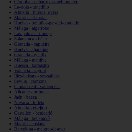
Córdoba - peñarroya-pueblonuevo
La-rioja - arnedillo
Almería - huércal-overa
Madrid - el-molar
Huelva - bollullos-par-del-condado
Málaga - algarrobo
Las-palmas - tuineje
Salamanca - béjar
Granada - capileira
Huelva - aljaraque
Granada - guadix
Málaga - manilva
Huesca - barbastro
Valencia - sagunt
Illes-balears - ses-salines
Sevilla - carmona
Ciudad-real - valdepeñas
Alicante - orihuela
Jaén - baeza
Navarra - tudela
Almería - el-ejido
Castellón - benicarló
Málaga - benahavís
Madrid - coslada
Barcelona - malgrat-de-mar