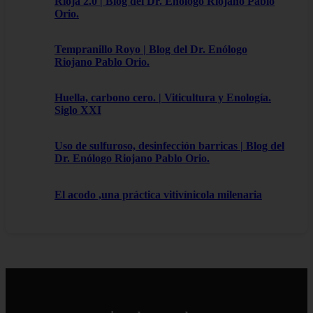
Rioja 2.0 | Blog del Dr. Enólogo Riojano Pablo
Orio.
Tempranillo Royo | Blog del Dr. Enólogo
Riojano Pablo Orio.
Huella, carbono cero. | Viticultura y Enología.
Siglo XXI
Uso de sulfuroso, desinfección barricas | Blog del
Dr. Enólogo Riojano Pablo Orio.
El acodo ,una práctica vitivínicola milenaria