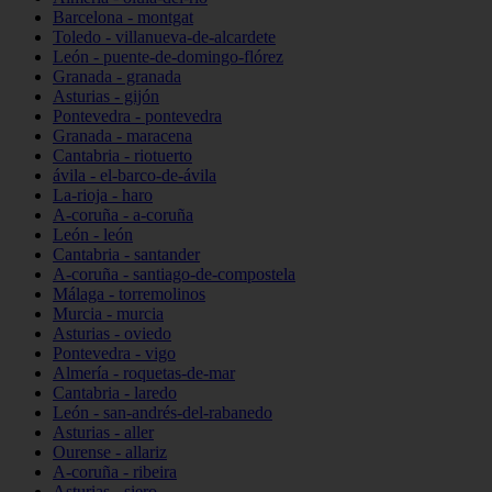
Barcelona - montgat
Toledo - villanueva-de-alcardete
León - puente-de-domingo-flórez
Granada - granada
Asturias - gijón
Pontevedra - pontevedra
Granada - maracena
Cantabria - riotuerto
ávila - el-barco-de-ávila
La-rioja - haro
A-coruña - a-coruña
León - león
Cantabria - santander
A-coruña - santiago-de-compostela
Málaga - torremolinos
Murcia - murcia
Asturias - oviedo
Pontevedra - vigo
Almería - roquetas-de-mar
Cantabria - laredo
León - san-andrés-del-rabanedo
Asturias - aller
Ourense - allariz
A-coruña - ribeira
Asturias - siero