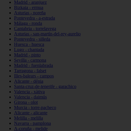
Madrid - aranjuez
Bizkaia - ermua
Asturias - noreña
Pontevedra - a-estrada
Málaga - ronda
Cantabria - torrelavega
Asturias - san-martín-del-rey-aurelio
Pontevedra - silleda
Huesca - huesca
Lugo - chantada
Madrid - pinto
Sevilla - carmona
Madrid - fuenlabrada
Tarragona - falset
Illes-balears - campos
Alicante - dénia
Santa-cruz-de-tenerife - garachico
Valencia - xàtiva
Valencia - daimús
Girona - olot
Murcia - torre-pacheco
Alicante - alicante
Melilla - melilla
Navarra - pamplona
A-coruña - melide