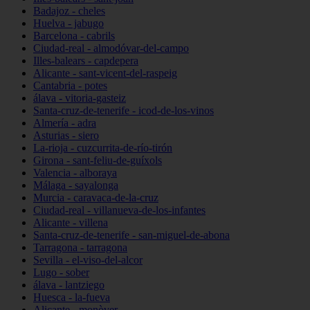
Badajoz - cheles
Huelva - jabugo
Barcelona - cabrils
Ciudad-real - almodóvar-del-campo
Illes-balears - capdepera
Alicante - sant-vicent-del-raspeig
Cantabria - potes
álava - vitoria-gasteiz
Santa-cruz-de-tenerife - icod-de-los-vinos
Almería - adra
Asturias - siero
La-rioja - cuzcurrita-de-río-tirón
Girona - sant-feliu-de-guíxols
Valencia - alboraya
Málaga - sayalonga
Murcia - caravaca-de-la-cruz
Ciudad-real - villanueva-de-los-infantes
Alicante - villena
Santa-cruz-de-tenerife - san-miguel-de-abona
Tarragona - tarragona
Sevilla - el-viso-del-alcor
Lugo - sober
álava - lantziego
Huesca - la-fueva
Alicante - monòver