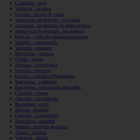
Cantabria - noja
Valencia - picanya
Huesca - belver-de-cinca
Santa-cruz-de-tenerife - el-sauzal
Zaragoza - la-almunia-de-doña-godina
Santa-cruz-de-tenerife - los-realejos
Bizkaia - valle-de-trápaga-trapagaran
Madrid - valdemorillo
Valencia - manises
Barcelona - terrassa
Lleida - tremp
Asturias - villaviciosa
Huelva - trigueros
Girona - castelló-d39empúries
Barcelona - cardedeu
Barcelona - sant-quirze-del-vallès
Córdoba - baena
Alicante - el-campello
Barcelona - gavà
Murcia - abanilla
Ourense - o-carballiño
Barcelona - sabadell
Madrid - torrejón-de-ardoz
Teruel - alcorisa
Valencia - alfafar