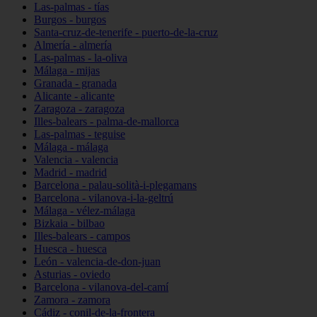
Las-palmas - tías
Burgos - burgos
Santa-cruz-de-tenerife - puerto-de-la-cruz
Almería - almería
Las-palmas - la-oliva
Málaga - mijas
Granada - granada
Alicante - alicante
Zaragoza - zaragoza
Illes-balears - palma-de-mallorca
Las-palmas - teguise
Málaga - málaga
Valencia - valencia
Madrid - madrid
Barcelona - palau-solità-i-plegamans
Barcelona - vilanova-i-la-geltrú
Málaga - vélez-málaga
Bizkaia - bilbao
Illes-balears - campos
Huesca - huesca
León - valencia-de-don-juan
Asturias - oviedo
Barcelona - vilanova-del-camí
Zamora - zamora
Cádiz - conil-de-la-frontera