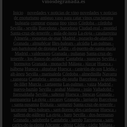
vinosdegranada.es
Inicio
novedades y noticias de vino
novedades y noticias
de enoturismo
antiguo vaso para catar vinos crucigrama
bulgaria
comprar
espana
tipo
vinos
Córdoba - córdoba
Sevilla - sevilla
Barcelona - barcelona
Ciudad-real - montiel
Santa-cruz-de-tenerife - guía-de-isora
La-rioja - casalarreina
Almería - roquetas-de-mar
Madrid - pozuelo-de-alarcón
Granada - almuñécar
Illes-balears - alcúdia
Las-palmas -
san-bartolomé-de-tirajana
Cádiz - el-puerto-de-santa-maría
Madrid - valdemoro
Granada - pulianas
Santa-cruz-de-
tenerife - los-llanos-de-aridane
Cantabria - suances
Sevilla -
bormujos
Granada - monachil
Málaga - júzcar
Huesca -
isábena
Huesca - alquézar
Huesca - castejón-de-sos
Lleida -
alt-àneu
Sevilla - marinaleda
Córdoba - almedinilla
Navarra
- zangoza
Cantabria - arenas-de-iguña
Barcelona - la-pobla-
de-lillet
Murcia - cartagena
Las-palmas - yaiza
Madrid -
nuevo-baztán
Sevilla - arahal
Málaga - istán
Valladolid -
fuensaldaña
Sevilla - salteras
Huesca - biescas
Granada -
pampaneira
La-rioja - ezcaray
Granada - lanjarón
Barcelona
- santa-susanna
Bizkaia - santurtzi
Santa-cruz-de-tenerife -
tacoronte
Illes-balears - sant-llorenç-des-cardassar
Huesca -
sallent-de-gállego
La-rioja - haro
Sevilla - dos-hermanas
Granada - salobreña
Cantabria - laredo
Tarragona - sant-
carles-de-la-ràpita
Alicante - dénia
Cádiz - cádiz
Málaga -