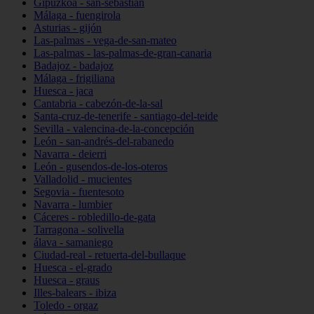
Gipuzkoa - san-sebastián
Málaga - fuengirola
Asturias - gijón
Las-palmas - vega-de-san-mateo
Las-palmas - las-palmas-de-gran-canaria
Badajoz - badajoz
Málaga - frigiliana
Huesca - jaca
Cantabria - cabezón-de-la-sal
Santa-cruz-de-tenerife - santiago-del-teide
Sevilla - valencina-de-la-concepción
León - san-andrés-del-rabanedo
Navarra - deierri
León - gusendos-de-los-oteros
Valladolid - mucientes
Segovia - fuentesoto
Navarra - lumbier
Cáceres - robledillo-de-gata
Tarragona - solivella
álava - samaniego
Ciudad-real - retuerta-del-bullaque
Huesca - el-grado
Huesca - graus
Illes-balears - ibiza
Toledo - orgaz