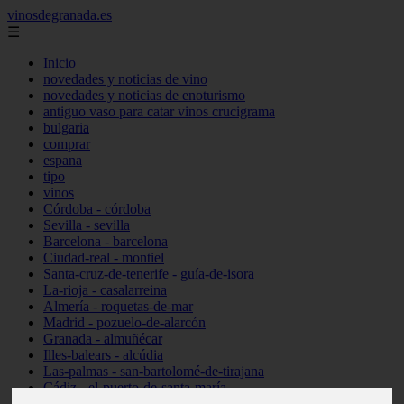
vinosdegranada.es
☰
Inicio
novedades y noticias de vino
novedades y noticias de enoturismo
antiguo vaso para catar vinos crucigrama
bulgaria
comprar
espana
tipo
vinos
Córdoba - córdoba
Sevilla - sevilla
Barcelona - barcelona
Ciudad-real - montiel
Santa-cruz-de-tenerife - guía-de-isora
La-rioja - casalarreina
Almería - roquetas-de-mar
Madrid - pozuelo-de-alarcón
Granada - almuñécar
Illes-balears - alcúdia
Las-palmas - san-bartolomé-de-tirajana
Cádiz - el-puerto-de-santa-maría
Madrid - valdemoro