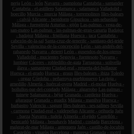
nerja
León - león
Navarra - pamplona
Cantabria - santander
Cantabria - el-astillero
Salamanca - salamanca
Valladolid -
boecillo
Murcia - murcia
Málaga - torremolinos
Illes-balears
- calvià
Alicante - benidorm
Gipuzkoa - san-sebastián
Málaga - fuengirola
Asturias - gijón
Las-palmas - vega-de-
san-mateo
Las-palmas - las-palmas-de-gran-canaria
Badajoz
- badajoz
Málaga - frigiliana
Huesca - jaca
Cantabria -
cabezón-de-la-sal
Santa-cruz-de-tenerife - santiago-del-teide
Sevilla - valencina-de-la-concepción
León - san-andrés-del-
rabanedo
Navarra - deierri
León - gusendos-de-los-oteros
Valladolid - mucientes
Segovia - fuentesoto
Navarra -
lumbier
Cáceres - robledillo-de-gata
Tarragona - solivella
álava - samaniego
Ciudad-real - retuerta-del-bullaque
Huesca - el-grado
Huesca - graus
Illes-balears - ibiza
Toledo
- orgaz
Córdoba - peñarroya-pueblonuevo
La-rioja -
arnedillo
Almería - huércal-overa
Madrid - el-molar
Huelva -
bollullos-par-del-condado
Málaga - algarrobo
Las-palmas -
tuineje
Salamanca - béjar
Granada - capileira
Huelva -
aljaraque
Granada - guadix
Málaga - manilva
Huesca -
barbastro
Valencia - sagunt
Illes-balears - ses-salines
Sevilla
- carmona
Ciudad-real - valdepeñas
Alicante - orihuela
Jaén
- baeza
Navarra - tudela
Almería - el-ejido
Castellón -
benicarló
Málaga - benahavís
Madrid - coslada
Barcelona -
malgrat-de-mar
Málaga - antequera
Jaén - castillo-de-locubín
Castellón - vinaròs
Barcelona - manresa
Granada - motril