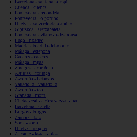
Barcelona - sant-joan-despí
Cuenca - cuenca
Pontevedra - redondela
Pontevedra - o-porriño
Huelva - valverde-del-camino
Gipuzkoa - aretxabaleta
Pontevedra - vilanova-de-arousa
Lugo - ribadeo
Madrid - boadilla-del-monte
Málaga - estepona
Cáceres - cáceres
Málaga - mijas
Zaragoza - cariñena
Asturias - colunga
A-coruña - betanzos
Valladolid - valladolid
A-coruña - teo
Granada - motril
Ciudad-real - alcázar-de-san-juan
Barcelona - calella
Burgos - burgos
Zamora - toro
Soria - soria
Huelva - moguer
Alicante - la-vila-joiosa