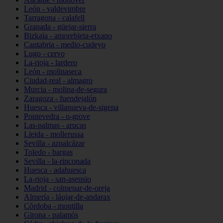
León - valdevimbre
Tarragona - calafell
Granada - güejar-sierra
Bizkaia - amorebieta-etxano
Cantabria - medio-cudeyo
Lugo - cervo
La-rioja - lardero
León - molinaseca
Ciudad-real - almagro
Murcia - molina-de-segura
Zaragoza - fuendejalón
Huesca - villanueva-de-sigena
Pontevedra - o-grove
Las-palmas - arucas
Lleida - mollerussa
Sevilla - aznalcázar
Toledo - bargas
Sevilla - la-rinconada
Huesca - adahuesca
La-rioja - san-asensio
Madrid - colmenar-de-oreja
Almería - láujar-de-andarax
Córdoba - montilla
Girona - palamós