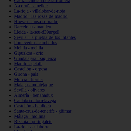
Cádiz - chiclana-de-la-frontera
A-coruña - melide
La-rioja - villalobar-de-rioja
Madrid - las-rozas-de-madrid
Huesca - aínsa-sobrarbe
Barcelona - manlleu
Lleida - la-seu-d39urgell
Sevilla - la-puebla-de-los-infantes
Pontevedra - cambados
Melilla - melilla
Gipuzkoa - orio
Guadalajara - sigüenza
Madrid - getafe
Castellón - orpesa
Girona - pals
Murcia - librilla
Málaga - montejaque
Sevilla - olivares
Almería - benahadux
Cantabria - torrelavega
Castellón - benlloch
Santa-cruz-de-tenerife - güímar
Málaga - mollina
Bizkaia - portugalete
La-rioja - calahorra