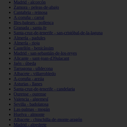
Madrid - alcorcón
Zamora - peleas-de-abajo
Cantabria - reinosa
A-coruña - carral
Illes-balears - pollença
Granada - santa-fe
Santa-cruz-de-tenerife - san-cristóbal-de-la-laguna
Almería - padules
Almería - rioja
Castellón - benicàssim
Madrid - san-sebastián-de-los-reyes
Alicante - sant-joan-d39alacant
Jaén - úbeda
Tarragona - ulldecona
Albacete - villarrobledo
A-coruña - arzúa
Asturias - llanes
Santa-cruz-de-tenerife - candelaria
Ourense - ourense
Valencia - algemesí
Sevilla - badolatosa
Las-palmas - mogán
Huelva - almonte
Albacete - chinchilla-de-monte-aragón
Madrid - alpedrete