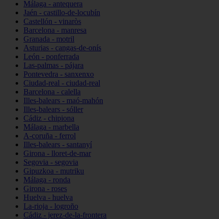
Málaga - antequera
Jaén - castillo-de-locubín
Castellón - vinaròs
Barcelona - manresa
Granada - motril
Asturias - cangas-de-onís
León - ponferrada
Las-palmas - pájara
Pontevedra - sanxenxo
Ciudad-real - ciudad-real
Barcelona - calella
Illes-balears - maó-mahón
Illes-balears - sóller
Cádiz - chipiona
Málaga - marbella
A-coruña - ferrol
Illes-balears - santanyí
Girona - lloret-de-mar
Segovia - segovia
Gipuzkoa - mutriku
Málaga - ronda
Girona - roses
Huelva - huelva
La-rioja - logroño
Cádiz - jerez-de-la-frontera