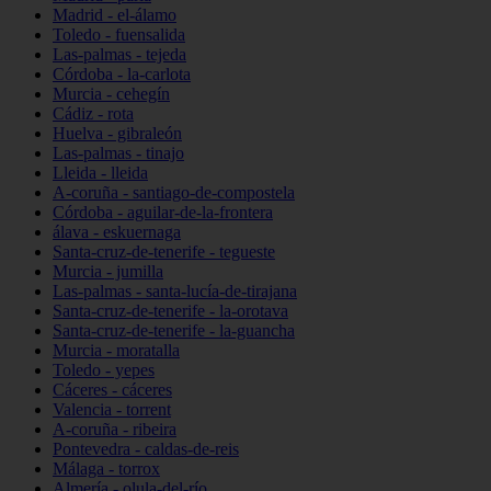
Madrid - el-álamo
Toledo - fuensalida
Las-palmas - tejeda
Córdoba - la-carlota
Murcia - cehegín
Cádiz - rota
Huelva - gibraleón
Las-palmas - tinajo
Lleida - lleida
A-coruña - santiago-de-compostela
Córdoba - aguilar-de-la-frontera
álava - eskuernaga
Santa-cruz-de-tenerife - tegueste
Murcia - jumilla
Las-palmas - santa-lucía-de-tirajana
Santa-cruz-de-tenerife - la-orotava
Santa-cruz-de-tenerife - la-guancha
Murcia - moratalla
Toledo - yepes
Cáceres - cáceres
Valencia - torrent
A-coruña - ribeira
Pontevedra - caldas-de-reis
Málaga - torrox
Almería - olula-del-río