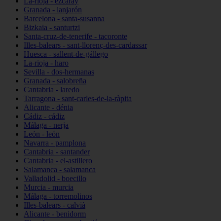
La-rioja - ezcaray
Granada - lanjarón
Barcelona - santa-susanna
Bizkaia - santurtzi
Santa-cruz-de-tenerife - tacoronte
Illes-balears - sant-llorenç-des-cardassar
Huesca - sallent-de-gállego
La-rioja - haro
Sevilla - dos-hermanas
Granada - salobreña
Cantabria - laredo
Tarragona - sant-carles-de-la-ràpita
Alicante - dénia
Cádiz - cádiz
Málaga - nerja
León - león
Navarra - pamplona
Cantabria - santander
Cantabria - el-astillero
Salamanca - salamanca
Valladolid - boecillo
Murcia - murcia
Málaga - torremolinos
Illes-balears - calvià
Alicante - benidorm