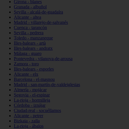
Girona - blanes
Granada - albuñol
Sevilla - alcalá-de-guadaíra
Alicante - altea
Madrid - villarejo-de-salvanés
Cuenca - tarancón
Sevilla - pedrera
Toledo - manzaneque
Illes-balears - artà
Illes-balears - andratx
Málaga - guaro
Pontevedra - vilanova-de-arousa
Zamora - toro
Illes-balears - esporles
Alicante - elx
Barcelona - el-masnou
Madrid - san-martín-de-valdeiglesias
Almería - mojácar
Segovia - el-espinar
La-rioja - hormilleja
Córdoba - iznájar
Ciudad-real - socuéllamos
Alicante - petrer
Bizkaia - zalla
La-rioja - ábalos