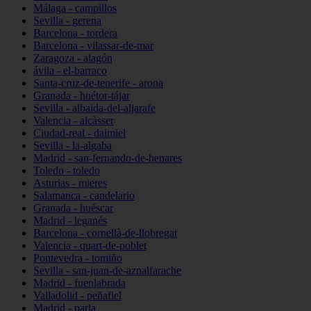
Málaga - campillos
Sevilla - gerena
Barcelona - tordera
Barcelona - vilassar-de-mar
Zaragoza - alagón
ávila - el-barraco
Santa-cruz-de-tenerife - arona
Granada - huétor-tájar
Sevilla - albaida-del-aljarafe
Valencia - alcàsser
Ciudad-real - daimiel
Sevilla - la-algaba
Madrid - san-fernando-de-henares
Toledo - toledo
Asturias - mieres
Salamanca - candelario
Granada - huéscar
Madrid - leganés
Barcelona - cornellà-de-llobregat
Valencia - quart-de-poblet
Pontevedra - tomiño
Sevilla - san-juan-de-aznalfarache
Madrid - fuenlabrada
Valladolid - peñafiel
Madrid - parla