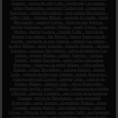
Asturias - cangas-de-onís
León - ponferrada
Las-palmas -
pájara
Pontevedra - sanxenxo
Ciudad-real - ciudad-real
Barcelona - calella
Illes-balears - maó-mahón
Illes-balears -
sóller
Cádiz - chipiona
Málaga - marbella
A-coruña - ferrol
Illes-balears - santanyí
Girona - lloret-de-mar
Segovia -
segovia
Gipuzkoa - mutriku
Málaga - ronda
Girona - roses
Huelva - huelva
La-rioja - logroño
Cádiz - jerez-de-la-
frontera
Las-palmas - tías
Burgos - burgos
Santa-cruz-de-
tenerife - puerto-de-la-cruz
Almería - almería
Las-palmas -
la-oliva
Málaga - mijas
Granada - granada
Alicante - alicante
Zaragoza - zaragoza
Illes-balears - palma-de-mallorca
Las-
palmas - teguise
Málaga - málaga
Valencia - valencia
Madrid - madrid
Barcelona - palau-solità-i-plegamans
Barcelona - vilanova-i-la-geltrú
Málaga - vélez-málaga
Bizkaia - bilbao
Illes-balears - campos
Huesca - huesca
León - valencia-de-don-juan
Asturias - oviedo
Barcelona -
vilanova-del-camí
Zamora - zamora
Cádiz - conil-de-la-
frontera
Málaga - cártama
Cádiz - olvera
Pontevedra -
pontevedra
Sevilla - gines
Córdoba - villanueva-de-córdoba
Albacete - albacete
Cantabria - san-vicente-de-la-barquera
Granada - torvizcón
Illes-balears - santa-margalida
Pontevedra - marín
Zamora - el-perdigón
Bizkaia - sestao
Granada - murtas
Huelva - isla-cristina
Huelva - cartaya
Girona - l39escala
A-coruña - a-coruña
Cádiz - san-fernando
Santa-cruz-de-tenerife - arico
Barcelona - cerdanyola-del-