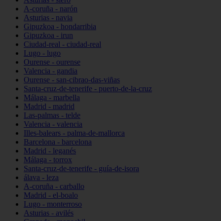
A-coruña - narón
Asturias - navia
Gipuzkoa - hondarribia
Gipuzkoa - irun
Ciudad-real - ciudad-real
Lugo - lugo
Ourense - ourense
Valencia - gandia
Ourense - san-cibrao-das-viñas
Santa-cruz-de-tenerife - puerto-de-la-cruz
Málaga - marbella
Madrid - madrid
Las-palmas - telde
Valencia - valencia
Illes-balears - palma-de-mallorca
Barcelona - barcelona
Madrid - leganés
Málaga - torrox
Santa-cruz-de-tenerife - guía-de-isora
álava - leza
A-coruña - carballo
Madrid - el-boalo
Lugo - monterroso
Asturias - avilés