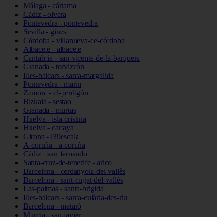
Málaga - cártama
Cádiz - olvera
Pontevedra - pontevedra
Sevilla - gines
Córdoba - villanueva-de-córdoba
Albacete - albacete
Cantabria - san-vicente-de-la-barquera
Granada - torvizcón
Illes-balears - santa-margalida
Pontevedra - marín
Zamora - el-perdigón
Bizkaia - sestao
Granada - murtas
Huelva - isla-cristina
Huelva - cartaya
Girona - l39escala
A-coruña - a-coruña
Cádiz - san-fernando
Santa-cruz-de-tenerife - arico
Barcelona - cerdanyola-del-vallès
Barcelona - sant-cugat-del-vallès
Las-palmas - santa-brígida
Illes-balears - santa-eulària-des-riu
Barcelona - mataró
Murcia - san-javier