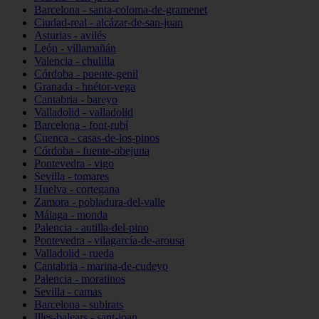
Barcelona - santa-coloma-de-gramenet
Ciudad-real - alcázar-de-san-juan
Asturias - avilés
León - villamañán
Valencia - chulilla
Córdoba - puente-genil
Granada - huétor-vega
Cantabria - bareyo
Valladolid - valladolid
Barcelona - font-rubí
Cuenca - casas-de-los-pinos
Córdoba - fuente-obejuna
Pontevedra - vigo
Sevilla - tomares
Huelva - cortegana
Zamora - pobladura-del-valle
Málaga - monda
Palencia - autilla-del-pino
Pontevedra - vilagarcía-de-arousa
Valladolid - rueda
Cantabria - marina-de-cudeyo
Palencia - moratinos
Sevilla - camas
Barcelona - subirats
Illes-balears - sant-joan