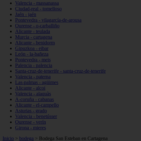
Valencia - massanassa
Ciudad-real - tomelloso
Jaén - jaén
Pontevedra - vilagarcía-de-arousa
Ourense - o-carballiño
Alicante - teulada
Murcia - cartagena
Alicante - benidorm
Gipuzkoa - eibar
León - la-bañeza
Pontevedra - meis
Palencia - palencia
Santa-cruz-de-tenerife - santa-cruz-de-tenerife
Valencia - paterna
Las-palmas - agüimes
Alicante - alcoi
Valencia - alaquàs
A-coruña - cabanas
Alicante - el-campello
Asturias - grado
Valencia - benetússer
Ourense - verín
Girona - mieres
Inicio
>
bodega
>
Bodega San Esteban en Cartagena