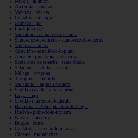
Murcia - la-unión
A-coruña - betanzos
Valencia - mislata
Cantabria - miengo
Granada - gor
La-rioja - tirgo
Valladolid - villanueva-de-duero
Santa-cruz-de-tenerife - santa-cruz-de-tenerife
Valencia - cullera
Castellón - castelló-de-la-plana
Alicante - guardamar-del-segura
Santa-cruz-de-tenerife - santa-úrsula
Salamanca - ciudad-rodrigo
Málaga - estepona
Tarragona - cambrils
Valladolid - laguna-de-duero
Sevilla - castilleja-de-la-cuesta
Lugo - lugo
Sevilla - mairena-del-aljarafe
Barcelona - l39hospitalet-de-llobregat
Huelva - palos-de-la-frontera
Navarra - berriozar
Burgos - lerma
Cantabria - corvera-de-toranzo
Cáceres - montánchez