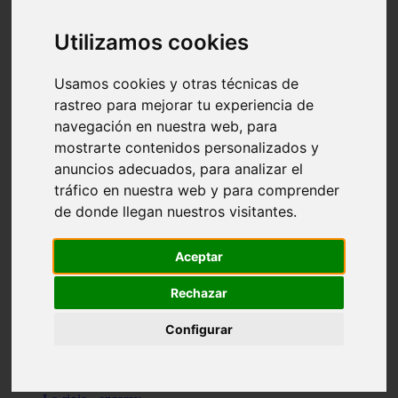
Granada - pulianas
Santa-cruz-de-tenerife - los-llanos-de-aridane
Utilizamos cookies
Cantabria - suances
Sevilla - bormujos
Granada - monachil
Usamos cookies y otras técnicas de
Málaga - júzcar
rastreo para mejorar tu experiencia de
Huesca - isábena
navegación en nuestra web, para
Huesca - alquézar
Huesca - castejón-de-sos
mostrarte contenidos personalizados y
Lleida - alt-àneu
anuncios adecuados, para analizar el
Sevilla - marinaleda
tráfico en nuestra web y para comprender
Córdoba - almedinilla
Navarra - zangoza
de donde llegan nuestros visitantes.
Cantabria - arenas-de-iguña
Barcelona - la-pobla-de-lillet
Murcia - cartagena
Aceptar
Las-palmas - yaiza
Madrid - nuevo-baztán
Rechazar
Sevilla - arahal
Málaga - istán
Configurar
Valladolid - fuensaldaña
Sevilla - salteras
Huesca - biescas
Granada - pampaneira