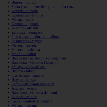
Burgos - burgos
Santa-cruz-de-tenerife - puerto-de-la-cruz
Almería - almería
Las-palmas - la-oliva
Málaga - mijas
Granada - granada
Alicante - alicante
Zaragoza - zaragoza
Illes-balears - palma-de-mallorca
Las-palmas - teguise
Málaga - málaga
Valencia - valencia
Madrid - madrid
Barcelona - palau-solità-i-plegamans
Barcelona - vilanova-i-la-geltrú
Málaga - vélez-málaga
Bizkaia - bilbao
Illes-balears - campos
Huesca - huesca
León - valencia-de-don-juan
Asturias - oviedo
Barcelona - vilanova-del-camí
Zamora - zamora
Cádiz - conil-de-la-frontera
Málaga - cártama