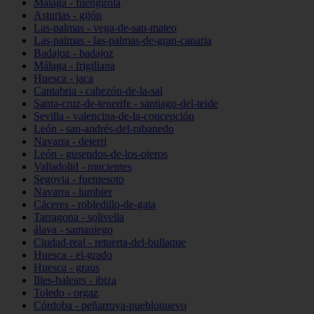
Málaga - fuengirola
Asturias - gijón
Las-palmas - vega-de-san-mateo
Las-palmas - las-palmas-de-gran-canaria
Badajoz - badajoz
Málaga - frigiliana
Huesca - jaca
Cantabria - cabezón-de-la-sal
Santa-cruz-de-tenerife - santiago-del-teide
Sevilla - valencina-de-la-concepción
León - san-andrés-del-rabanedo
Navarra - deierri
León - gusendos-de-los-oteros
Valladolid - mucientes
Segovia - fuentesoto
Navarra - lumbier
Cáceres - robledillo-de-gata
Tarragona - solivella
álava - samaniego
Ciudad-real - retuerta-del-bullaque
Huesca - el-grado
Huesca - graus
Illes-balears - ibiza
Toledo - orgaz
Córdoba - peñarroya-pueblonuevo