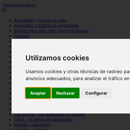
vinosdegranada.es
☰
novedades y noticias de vino
novedades y noticias de enoturismo
antiguo vaso para catar vinos crucigrama
bulgaria
comprar
espana
tipo
Utilizamos cookies
vinos
Córdoba - córdoba
Sevilla - sevilla
Usamos cookies y otras técnicas de rastreo pa
Barcelona - barcelona
Ciudad-real - montiel
anuncios adecuados, para analizar el tráfico e
Santa-cruz-de-tenerife - guía-de-isora
La-rioja - casalarreina
Aceptar
Rechazar
Configurar
Almería - roquetas-de-mar
Madrid - pozuelo-de-alarcón
Granada - almuñécar
Illes-balears - alcúdia
Las-palmas - san-bartolomé-de-tirajana
Cádiz - el-puerto-de-santa-maría
Madrid - valdemoro
Granada - pulianas