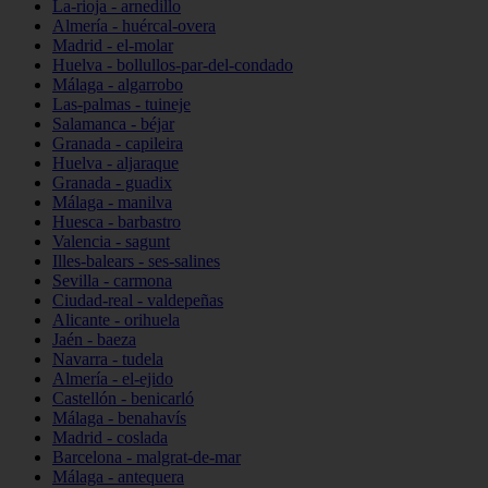
La-rioja - arnedillo
Almería - huércal-overa
Madrid - el-molar
Huelva - bollullos-par-del-condado
Málaga - algarrobo
Las-palmas - tuineje
Salamanca - béjar
Granada - capileira
Huelva - aljaraque
Granada - guadix
Málaga - manilva
Huesca - barbastro
Valencia - sagunt
Illes-balears - ses-salines
Sevilla - carmona
Ciudad-real - valdepeñas
Alicante - orihuela
Jaén - baeza
Navarra - tudela
Almería - el-ejido
Castellón - benicarló
Málaga - benahavís
Madrid - coslada
Barcelona - malgrat-de-mar
Málaga - antequera