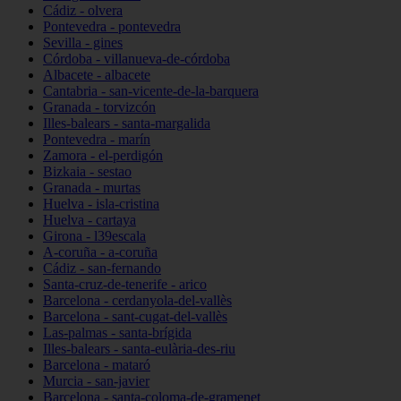
Cádiz - olvera
Pontevedra - pontevedra
Sevilla - gines
Córdoba - villanueva-de-córdoba
Albacete - albacete
Cantabria - san-vicente-de-la-barquera
Granada - torvizcón
Illes-balears - santa-margalida
Pontevedra - marín
Zamora - el-perdigón
Bizkaia - sestao
Granada - murtas
Huelva - isla-cristina
Huelva - cartaya
Girona - l39escala
A-coruña - a-coruña
Cádiz - san-fernando
Santa-cruz-de-tenerife - arico
Barcelona - cerdanyola-del-vallès
Barcelona - sant-cugat-del-vallès
Las-palmas - santa-brígida
Illes-balears - santa-eulària-des-riu
Barcelona - mataró
Murcia - san-javier
Barcelona - santa-coloma-de-gramenet