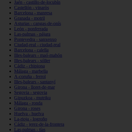
Jaén - castillo-de-locubín
Castellón - vinaròs
Barcelona - manresa
Granada - motril
Asturias - cangas-de-onís
León - ponferrada
Las-palmas - pájara
Pontevedra - sanxenxo
Ciudad-real - ciudad-real
Barcelona - calella
Illes-balears - maó-mahón
Illes-balears - sóller
Cádiz - chipiona
Málaga - marbella
A-coruña - ferrol
Illes-balears - santanyí
Girona - lloret-de-mar
Segovia - segovia
Gipuzkoa - mutriku
Málaga - ronda
Girona - roses
Huelva - huelva
La-rioja - logroño
Cádiz - jerez-de-la-frontera
Las-palmas - tías