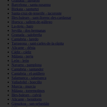
Granada - lanjarón
Barcelona - santa-susanna
Bizkaia - santurtzi
Santa-cruz-de-tenerife - tacoronte
Illes-balears - sant-llorenç-des-cardassar
Huesca - sallent-de-gállego
La-rioja - haro
Sevilla - dos-hermanas
Granada - salobreña
Cantabria - laredo
Tarragona - sant-carles-de-la-ràpita
Alicante - dénia
Cádiz - cádiz
Málaga - nerja
León - león
Navarra - pamplona
Cantabria - santander
Cantabria - el-astillero
Salamanca - salamanca
Valladolid - boecillo
Murcia - murcia
Málaga - torremolinos
Illes-balears - calvià
Alicante - benidorm
Gipuzkoa - san-sebastián