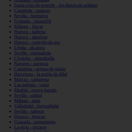
Santa-cruz-de-tenerife - los-llanos-de-aridane
Cantabria - suances
Sevilla - bormujos
Granada - monachil
Málaga - júzcar
Huesca - isábena
Huesca - alquézar
Huesca - castejón-de-sos
Lleida - alt-àneu
Sevilla - marinaleda
Córdoba - almedinilla
Navarra - zangoza
Cantabria - arenas-de-iguña
Barcelona - la-pobla-de-lillet
Murcia - cartagena
Las-palmas - yaiza
Madrid - nuevo-baztán
Sevilla - arahal
Málaga - istán
Valladolid - fuensaldaña
Sevilla - salteras
Huesca - biescas
Granada - pampaneira
La-rioja - ezcaray