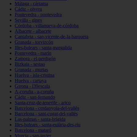
Málaga - cártama
Cádiz - olvera
Pontevedra - pontevedra
Sevilla - gines
Córdoba - villanueva-de-córdoba
Albacete - albacete
Cantabria - san-vicente-de-la-barquera
Granada - torvizcón
Illes-balears - santa-margalida
Pontevedra - marín
Zamora - el-perdigón
Bizkaia - sestao
Granada - murtas
Huelva - isla-cristina
Huelva - cartaya
Girona - l39escala
A-coruña - a-coruña
Cádiz - san-fernando
Santa-cruz-de-tenerife - arico
Barcelona - cerdanyola-del-vallès
Barcelona - sant-cugat-del-vallès
Las-palmas - santa-brígida
Illes-balears - santa-eulària-des-riu
Barcelona - mataró
Murcia - san-javier