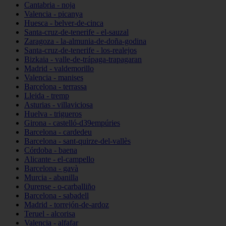
Cantabria - noja
Valencia - picanya
Huesca - belver-de-cinca
Santa-cruz-de-tenerife - el-sauzal
Zaragoza - la-almunia-de-doña-godina
Santa-cruz-de-tenerife - los-realejos
Bizkaia - valle-de-trápaga-trapagaran
Madrid - valdemorillo
Valencia - manises
Barcelona - terrassa
Lleida - tremp
Asturias - villaviciosa
Huelva - trigueros
Girona - castelló-d39empúries
Barcelona - cardedeu
Barcelona - sant-quirze-del-vallès
Córdoba - baena
Alicante - el-campello
Barcelona - gavà
Murcia - abanilla
Ourense - o-carballiño
Barcelona - sabadell
Madrid - torrejón-de-ardoz
Teruel - alcorisa
Valencia - alfafar