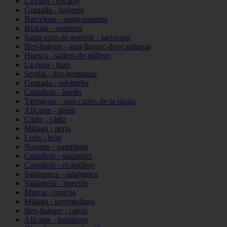
La-rioja - ezcaray
Granada - lanjarón
Barcelona - santa-susanna
Bizkaia - santurtzi
Santa-cruz-de-tenerife - tacoronte
Illes-balears - sant-llorenç-des-cardassar
Huesca - sallent-de-gállego
La-rioja - haro
Sevilla - dos-hermanas
Granada - salobreña
Cantabria - laredo
Tarragona - sant-carles-de-la-ràpita
Alicante - dénia
Cádiz - cádiz
Málaga - nerja
León - león
Navarra - pamplona
Cantabria - santander
Cantabria - el-astillero
Salamanca - salamanca
Valladolid - boecillo
Murcia - murcia
Málaga - torremolinos
Illes-balears - calvià
Alicante - benidorm