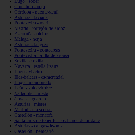
Lugo - sober
Cantabria - noja
Córdoba - puente-genil
Asturias - laviana
Pontevedra - marín
Madrid - torrejón-de-ardoz
A-coruña - oleiros
Málaga - nerja
Asturias - langreo
Pontevedra - ponteareas
Pontevedra - a-illa-de-arousa
Sevilla - sevilla
Navarra - estella-lizarra
Lugo - viveiro
Illes-balears - es-mercadal
Lugo - mondoñedo
León - valdevimbre
Valladolid - rueda
álava - laguardia
Asturias - mieres
Madrid - el-escorial
Castellón - moncofa
Santa-cruz-de-tenerife - los-llanos-de-aridane
Asturias - cangas-de-onís
Castellón - benicarló