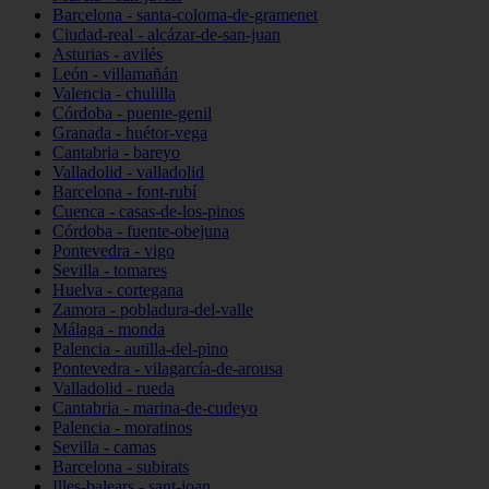
Barcelona - santa-coloma-de-gramenet
Ciudad-real - alcázar-de-san-juan
Asturias - avilés
León - villamañán
Valencia - chulilla
Córdoba - puente-genil
Granada - huétor-vega
Cantabria - bareyo
Valladolid - valladolid
Barcelona - font-rubí
Cuenca - casas-de-los-pinos
Córdoba - fuente-obejuna
Pontevedra - vigo
Sevilla - tomares
Huelva - cortegana
Zamora - pobladura-del-valle
Málaga - monda
Palencia - autilla-del-pino
Pontevedra - vilagarcía-de-arousa
Valladolid - rueda
Cantabria - marina-de-cudeyo
Palencia - moratinos
Sevilla - camas
Barcelona - subirats
Illes-balears - sant-joan