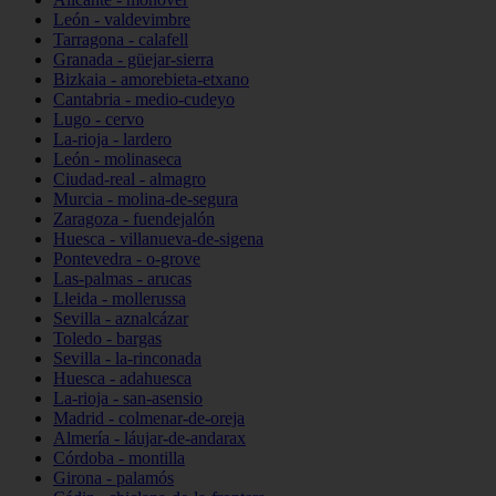
León - valdevimbre
Tarragona - calafell
Granada - güejar-sierra
Bizkaia - amorebieta-etxano
Cantabria - medio-cudeyo
Lugo - cervo
La-rioja - lardero
León - molinaseca
Ciudad-real - almagro
Murcia - molina-de-segura
Zaragoza - fuendejalón
Huesca - villanueva-de-sigena
Pontevedra - o-grove
Las-palmas - arucas
Lleida - mollerussa
Sevilla - aznalcázar
Toledo - bargas
Sevilla - la-rinconada
Huesca - adahuesca
La-rioja - san-asensio
Madrid - colmenar-de-oreja
Almería - láujar-de-andarax
Córdoba - montilla
Girona - palamós