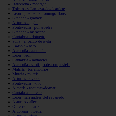
Barcelona - montgat
Toledo - villanueva-de-alcardete
León - puente-de-domingo-flórez
Granada - granada
Asturias - gijón
Pontevedra - pontevedra
Granada - maracena
Cantabria - riotuerto
ávila - el-barco-de-ávila
La-rioja - haro
A-coruña - a-coruña
León - león
Cantabria - santander
A-coruña - santiago-de-compostela
Málaga - torremolinos
Murcia - murcia
Asturias - oviedo
Pontevedra - vigo
Almería - roquetas-de-mar
Cantabria - laredo
León - san-andrés-del-rabanedo
Asturias - aller
Ourense - allariz
A-coruña - ribeira
Asturias - siero