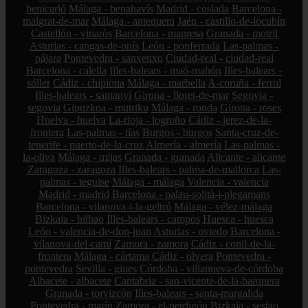
benicarló
Málaga - benahavís
Madrid - coslada
Barcelona -
malgrat-de-mar
Málaga - antequera
Jaén - castillo-de-locubín
Castellón - vinaròs
Barcelona - manresa
Granada - motril
Asturias - cangas-de-onís
León - ponferrada
Las-palmas -
pájara
Pontevedra - sanxenxo
Ciudad-real - ciudad-real
Barcelona - calella
Illes-balears - maó-mahón
Illes-balears -
sóller
Cádiz - chipiona
Málaga - marbella
A-coruña - ferrol
Illes-balears - santanyí
Girona - lloret-de-mar
Segovia -
segovia
Gipuzkoa - mutriku
Málaga - ronda
Girona - roses
Huelva - huelva
La-rioja - logroño
Cádiz - jerez-de-la-
frontera
Las-palmas - tías
Burgos - burgos
Santa-cruz-de-
tenerife - puerto-de-la-cruz
Almería - almería
Las-palmas -
la-oliva
Málaga - mijas
Granada - granada
Alicante - alicante
Zaragoza - zaragoza
Illes-balears - palma-de-mallorca
Las-
palmas - teguise
Málaga - málaga
Valencia - valencia
Madrid - madrid
Barcelona - palau-solità-i-plegamans
Barcelona - vilanova-i-la-geltrú
Málaga - vélez-málaga
Bizkaia - bilbao
Illes-balears - campos
Huesca - huesca
León - valencia-de-don-juan
Asturias - oviedo
Barcelona -
vilanova-del-camí
Zamora - zamora
Cádiz - conil-de-la-
frontera
Málaga - cártama
Cádiz - olvera
Pontevedra -
pontevedra
Sevilla - gines
Córdoba - villanueva-de-córdoba
Albacete - albacete
Cantabria - san-vicente-de-la-barquera
Granada - torvizcón
Illes-balears - santa-margalida
Pontevedra - marín
Zamora - el-perdigón
Bizkaia - sestao