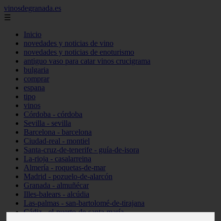
vinosdegranada.es
☰
Inicio
novedades y noticias de vino
novedades y noticias de enoturismo
antiguo vaso para catar vinos crucigrama
bulgaria
comprar
espana
tipo
vinos
Córdoba - córdoba
Sevilla - sevilla
Barcelona - barcelona
Ciudad-real - montiel
Santa-cruz-de-tenerife - guía-de-isora
La-rioja - casalarreina
Almería - roquetas-de-mar
Madrid - pozuelo-de-alarcón
Granada - almuñécar
Illes-balears - alcúdia
Las-palmas - san-bartolomé-de-tirajana
Cádiz - el-puerto-de-santa-maría
Madrid - valdemoro