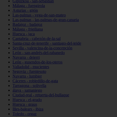
Gipuzkoa - san-sebastián
Málaga - fuengirola
Asturias - gijón
Las-palmas - vega-de-san-mateo
Las-palmas - las-palmas-de-gran-canaria
Badajoz - badajoz
Málaga - frigiliana
Huesca - jaca
Cantabria - cabezón-de-la-sal
Santa-cruz-de-tenerife - santiago-del-teide
Sevilla - valencina-de-la-concepción
León - san-andrés-del-rabanedo
Navarra - deierri
León - gusendos-de-los-oteros
Valladolid - mucientes
Segovia - fuentesoto
Navarra - lumbier
Cáceres - robledillo-de-gata
Tarragona - solivella
álava - samaniego
Ciudad-real - retuerta-del-bullaque
Huesca - el-grado
Huesca - graus
Illes-balears - ibiza
Toledo - orgaz