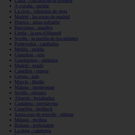
Cádiz - chiclana-de-la-frontera
A-coruña - melide
La-rioja - villalobar-de-rioja
Madrid - las-rozas-de-madrid
Huesca - aínsa-sobrarbe
Barcelona - manlleu
Lleida - la-seu-d39urgell
Sevilla - la-puebla-de-los-infantes
Pontevedra - cambados
Melilla - melilla
Gipuzkoa - orio
Guadalajara - sigüenza
Madrid - getafe
Castellón - orpesa
Girona - pals
Murcia - librilla
Málaga - montejaque
Sevilla - olivares
Almería - benahadux
Cantabria - torrelavega
Castellón - benlloch
Santa-cruz-de-tenerife - güímar
Málaga - mollina
Bizkaia - portugalete
La-rioja - calahorra