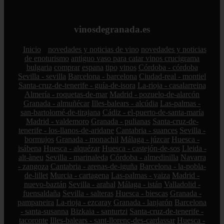
vinosdegranada.es
Inicio
novedades y noticias de vino
novedades y noticias
de enoturismo
antiguo vaso para catar vinos crucigrama
bulgaria
comprar
espana
tipo
vinos
Córdoba - córdoba
Sevilla - sevilla
Barcelona - barcelona
Ciudad-real - montiel
Santa-cruz-de-tenerife - guía-de-isora
La-rioja - casalarreina
Almería - roquetas-de-mar
Madrid - pozuelo-de-alarcón
Granada - almuñécar
Illes-balears - alcúdia
Las-palmas -
san-bartolomé-de-tirajana
Cádiz - el-puerto-de-santa-maría
Madrid - valdemoro
Granada - pulianas
Santa-cruz-de-
tenerife - los-llanos-de-aridane
Cantabria - suances
Sevilla -
bormujos
Granada - monachil
Málaga - júzcar
Huesca -
isábena
Huesca - alquézar
Huesca - castejón-de-sos
Lleida -
alt-àneu
Sevilla - marinaleda
Córdoba - almedinilla
Navarra
- zangoza
Cantabria - arenas-de-iguña
Barcelona - la-pobla-
de-lillet
Murcia - cartagena
Las-palmas - yaiza
Madrid -
nuevo-baztán
Sevilla - arahal
Málaga - istán
Valladolid -
fuensaldaña
Sevilla - salteras
Huesca - biescas
Granada -
pampaneira
La-rioja - ezcaray
Granada - lanjarón
Barcelona
- santa-susanna
Bizkaia - santurtzi
Santa-cruz-de-tenerife -
tacoronte
Illes-balears - sant-llorenç-des-cardassar
Huesca -