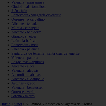
Valencia - massanassa
Ciudad-real - tomelloso
Jaén - jaén
Pontevedra - vilagarcía-de-arousa
Ourense - o-carballiño
Alicante - teulada
Murcia - cartagena
Alicante - benidorm
Gipuzkoa - eibar
León - la-bañeza
Pontevedra - meis
Palencia - palencia
Santa-cruz-de-tenerife - santa-cruz-de-tenerife
Valencia - paterna
Las-palmas - agüimes
Alicante - alcoi
Valencia - alaquàs
A-coruña - cabanas
Alicante - el-campello
Asturias - grado
Valencia - benetússer
Ourense - verín
Girona - mieres
Inicio
>
vinot
>
Villavinos Vinoteca en Vilagarcía de Arousa