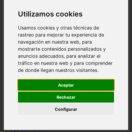
Granada - pulianas
Santa-cruz-de-tenerife - los-llanos-de-aridane
Utilizamos cookies
Cantabria - suances
Sevilla - bormujos
Granada - monachil
Usamos cookies y otras técnicas de
Málaga - júzcar
rastreo para mejorar tu experiencia de
Huesca - isábena
navegación en nuestra web, para
Huesca - alquézar
Huesca - castejón-de-sos
mostrarte contenidos personalizados y
Lleida - alt-àneu
anuncios adecuados, para analizar el
Sevilla - marinaleda
tráfico en nuestra web y para comprender
Córdoba - almedinilla
Navarra - zangoza
de donde llegan nuestros visitantes.
Cantabria - arenas-de-iguña
Barcelona - la-pobla-de-lillet
Murcia - cartagena
Aceptar
Las-palmas - yaiza
Madrid - nuevo-baztán
Rechazar
Sevilla - arahal
Málaga - istán
Configurar
Valladolid - fuensaldaña
Sevilla - salteras
Huesca - biescas
Granada - pampaneira