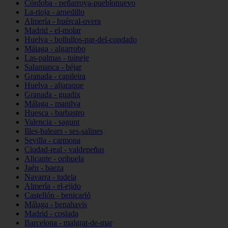
Córdoba - peñarroya-pueblonuevo
La-rioja - arnedillo
Almería - huércal-overa
Madrid - el-molar
Huelva - bollullos-par-del-condado
Málaga - algarrobo
Las-palmas - tuineje
Salamanca - béjar
Granada - capileira
Huelva - aljaraque
Granada - guadix
Málaga - manilva
Huesca - barbastro
Valencia - sagunt
Illes-balears - ses-salines
Sevilla - carmona
Ciudad-real - valdepeñas
Alicante - orihuela
Jaén - baeza
Navarra - tudela
Almería - el-ejido
Castellón - benicarló
Málaga - benahavís
Madrid - coslada
Barcelona - malgrat-de-mar