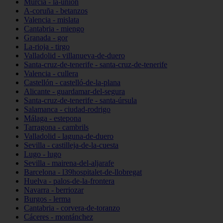
Murcia - la-unión
A-coruña - betanzos
Valencia - mislata
Cantabria - miengo
Granada - gor
La-rioja - tirgo
Valladolid - villanueva-de-duero
Santa-cruz-de-tenerife - santa-cruz-de-tenerife
Valencia - cullera
Castellón - castelló-de-la-plana
Alicante - guardamar-del-segura
Santa-cruz-de-tenerife - santa-úrsula
Salamanca - ciudad-rodrigo
Málaga - estepona
Tarragona - cambrils
Valladolid - laguna-de-duero
Sevilla - castilleja-de-la-cuesta
Lugo - lugo
Sevilla - mairena-del-aljarafe
Barcelona - l39hospitalet-de-llobregat
Huelva - palos-de-la-frontera
Navarra - berriozar
Burgos - lerma
Cantabria - corvera-de-toranzo
Cáceres - montánchez