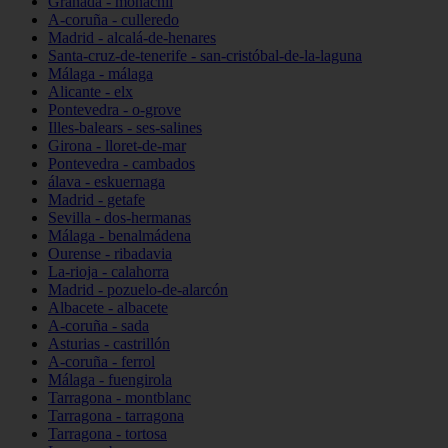
Granada - monachil
A-coruña - culleredo
Madrid - alcalá-de-henares
Santa-cruz-de-tenerife - san-cristóbal-de-la-laguna
Málaga - málaga
Alicante - elx
Pontevedra - o-grove
Illes-balears - ses-salines
Girona - lloret-de-mar
Pontevedra - cambados
álava - eskuernaga
Madrid - getafe
Sevilla - dos-hermanas
Málaga - benalmádena
Ourense - ribadavia
La-rioja - calahorra
Madrid - pozuelo-de-alarcón
Albacete - albacete
A-coruña - sada
Asturias - castrillón
A-coruña - ferrol
Málaga - fuengirola
Tarragona - montblanc
Tarragona - tarragona
Tarragona - tortosa