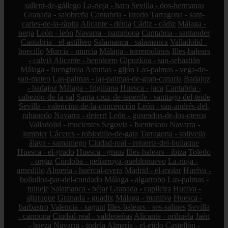
sallent-de-gállego
La-rioja - haro
Sevilla - dos-hermanas
Granada - salobreña
Cantabria - laredo
Tarragona - sant-
carles-de-la-ràpita
Alicante - dénia
Cádiz - cádiz
Málaga -
nerja
León - león
Navarra - pamplona
Cantabria - santander
Cantabria - el-astillero
Salamanca - salamanca
Valladolid -
boecillo
Murcia - murcia
Málaga - torremolinos
Illes-balears
- calvià
Alicante - benidorm
Gipuzkoa - san-sebastián
Málaga - fuengirola
Asturias - gijón
Las-palmas - vega-de-
san-mateo
Las-palmas - las-palmas-de-gran-canaria
Badajoz
- badajoz
Málaga - frigiliana
Huesca - jaca
Cantabria -
cabezón-de-la-sal
Santa-cruz-de-tenerife - santiago-del-teide
Sevilla - valencina-de-la-concepción
León - san-andrés-del-
rabanedo
Navarra - deierri
León - gusendos-de-los-oteros
Valladolid - mucientes
Segovia - fuentesoto
Navarra -
lumbier
Cáceres - robledillo-de-gata
Tarragona - solivella
álava - samaniego
Ciudad-real - retuerta-del-bullaque
Huesca - el-grado
Huesca - graus
Illes-balears - ibiza
Toledo
- orgaz
Córdoba - peñarroya-pueblonuevo
La-rioja -
arnedillo
Almería - huércal-overa
Madrid - el-molar
Huelva -
bollullos-par-del-condado
Málaga - algarrobo
Las-palmas -
tuineje
Salamanca - béjar
Granada - capileira
Huelva -
aljaraque
Granada - guadix
Málaga - manilva
Huesca -
barbastro
Valencia - sagunt
Illes-balears - ses-salines
Sevilla
- carmona
Ciudad-real - valdepeñas
Alicante - orihuela
Jaén
- baeza
Navarra - tudela
Almería - el-ejido
Castellón -