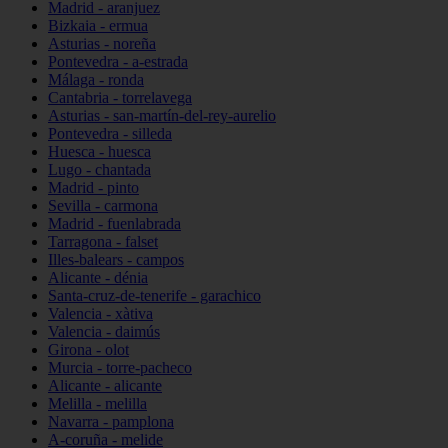
Madrid - aranjuez
Bizkaia - ermua
Asturias - noreña
Pontevedra - a-estrada
Málaga - ronda
Cantabria - torrelavega
Asturias - san-martín-del-rey-aurelio
Pontevedra - silleda
Huesca - huesca
Lugo - chantada
Madrid - pinto
Sevilla - carmona
Madrid - fuenlabrada
Tarragona - falset
Illes-balears - campos
Alicante - dénia
Santa-cruz-de-tenerife - garachico
Valencia - xàtiva
Valencia - daimús
Girona - olot
Murcia - torre-pacheco
Alicante - alicante
Melilla - melilla
Navarra - pamplona
A-coruña - melide