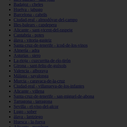
Badajoz - cheles
Huelva - jabugo
Barcelona - cabrils
Ciudad-real - almodóvar-del-campo
Illes-balears - capdepera
Alicante - sant-vicent-del-raspeig
Cantabria - potes
álava - vitoria-gasteiz
Santa-cruz-de-tenerife - icod-de-los-vinos
Almería - adra
Asturias - siero
La-rioja - cuzcurrita-de-río-tirón
Girona - sant-feliu-de-guíxols
Valencia - alboraya
Málaga - sayalonga
Murcia - caravaca-de-la-cruz
Ciudad-real - villanueva-de-los-infantes
Alicante - villena
Santa-cruz-de-tenerife - san-miguel-de-abona
Tarragona - tarragona
Sevilla - el-viso-del-alcor
Lugo - sober
álava - lantziego
Huesca - la-fueva
Alicante - monòver