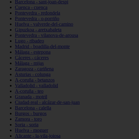
Barcelona - sant-joan-despí
Cuenca - cuenca
Pontevedra - redondela
Pontevedra - o-porriño
Huelva - valverde-del-camino
Gipuzkoa - aretxabaleta
Pontevedra - vilanova-de-arousa
Lugo - ribadeo
Madrid - boadilla-del-monte
Málaga - estepona
Cáceres - cáceres
Málaga - mijas
Zaragoza - cariñena
Asturias - colunga
A-coruña - betanzos
Valladolid - valladolid
A-coruña - teo
Granada - motril
Ciudad-real - alcázar-de-san-juan
Barcelona - calella
Burgos - burgos
Zamora - toro
Soria - soria
Huelva - moguer
Alicante - la-vila-joiosa