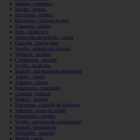
Málaga - campillos
Sevilla - gerena
Barcelona - tordera
Barcelona - vilassar-de-mar
Zaragoza - alagón
ávila - el-barraco
Santa-cruz-de-tenerife - arona
Granada - huétor-tájar
Sevilla - albaida-del-aljarafe
Valencia - alcàsser
Ciudad-real - daimiel
Sevilla - la-algaba
Madrid - san-fernando-de-henares
Toledo - toledo
Asturias - mieres
Salamanca - candelario
Granada - huéscar
Madrid - leganés
Barcelona - cornellà-de-llobregat
Valencia - quart-de-poblet
Pontevedra - tomiño
Sevilla - san-juan-de-aznalfarache
Madrid - fuenlabrada
Valladolid - peñafiel
Madrid - parla