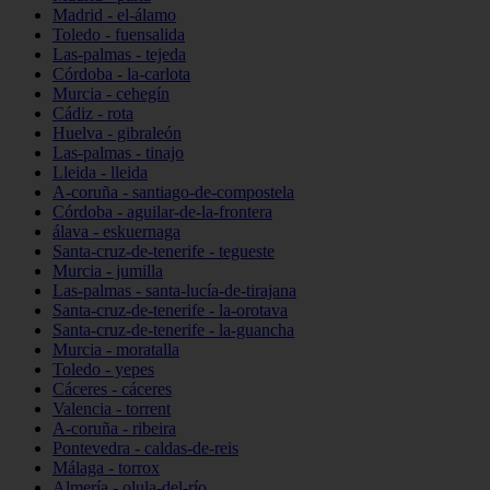
Madrid - el-álamo
Toledo - fuensalida
Las-palmas - tejeda
Córdoba - la-carlota
Murcia - cehegín
Cádiz - rota
Huelva - gibraleón
Las-palmas - tinajo
Lleida - lleida
A-coruña - santiago-de-compostela
Córdoba - aguilar-de-la-frontera
álava - eskuernaga
Santa-cruz-de-tenerife - tegueste
Murcia - jumilla
Las-palmas - santa-lucía-de-tirajana
Santa-cruz-de-tenerife - la-orotava
Santa-cruz-de-tenerife - la-guancha
Murcia - moratalla
Toledo - yepes
Cáceres - cáceres
Valencia - torrent
A-coruña - ribeira
Pontevedra - caldas-de-reis
Málaga - torrox
Almería - olula-del-río