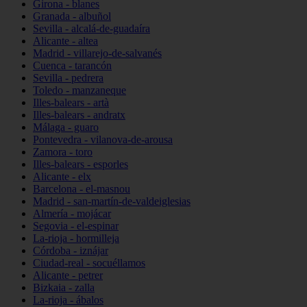
Girona - blanes
Granada - albuñol
Sevilla - alcalá-de-guadaíra
Alicante - altea
Madrid - villarejo-de-salvanés
Cuenca - tarancón
Sevilla - pedrera
Toledo - manzaneque
Illes-balears - artà
Illes-balears - andratx
Málaga - guaro
Pontevedra - vilanova-de-arousa
Zamora - toro
Illes-balears - esporles
Alicante - elx
Barcelona - el-masnou
Madrid - san-martín-de-valdeiglesias
Almería - mojácar
Segovia - el-espinar
La-rioja - hormilleja
Córdoba - iznájar
Ciudad-real - socuéllamos
Alicante - petrer
Bizkaia - zalla
La-rioja - ábalos