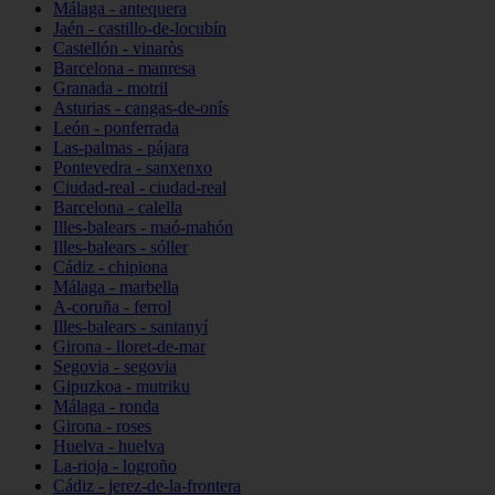
Málaga - antequera
Jaén - castillo-de-locubín
Castellón - vinaròs
Barcelona - manresa
Granada - motril
Asturias - cangas-de-onís
León - ponferrada
Las-palmas - pájara
Pontevedra - sanxenxo
Ciudad-real - ciudad-real
Barcelona - calella
Illes-balears - maó-mahón
Illes-balears - sóller
Cádiz - chipiona
Málaga - marbella
A-coruña - ferrol
Illes-balears - santanyí
Girona - lloret-de-mar
Segovia - segovia
Gipuzkoa - mutriku
Málaga - ronda
Girona - roses
Huelva - huelva
La-rioja - logroño
Cádiz - jerez-de-la-frontera