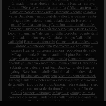
Granada - murtas
Huelva - isla-cristina
Huelva - cartaya
Girona - l39escala
A-coruña - a-coruña
Cádiz - san-fernando
Santa-cruz-de-tenerife - arico
Barcelona - cerdanyola-del-
vallès
Barcelona - sant-cugat-del-vallès
Las-palmas - santa-
brígida
Illes-balears - santa-eulària-des-riu
Barcelona -
mataró
Murcia - san-javier
Barcelona - santa-coloma-de-
gramenet
Ciudad-real - alcázar-de-san-juan
Asturias - avilés
León - villamañán
Valencia - chulilla
Córdoba - puente-genil
Granada - huétor-vega
Cantabria - bareyo
Valladolid -
valladolid
Barcelona - font-rubí
Cuenca - casas-de-los-pinos
Córdoba - fuente-obejuna
Pontevedra - vigo
Sevilla -
tomares
Huelva - cortegana
Zamora - pobladura-del-valle
Málaga - monda
Palencia - autilla-del-pino
Pontevedra -
vilagarcía-de-arousa
Valladolid - rueda
Cantabria - marina-
de-cudeyo
Palencia - moratinos
Sevilla - camas
Barcelona -
subirats
Illes-balears - sant-joan
Badajoz - cheles
Huelva -
jabugo
Barcelona - cabrils
Ciudad-real - almodóvar-del-
campo
Illes-balears - capdepera
Alicante - sant-vicent-del-
raspeig
Cantabria - potes
álava - vitoria-gasteiz
Santa-cruz-
de-tenerife - icod-de-los-vinos
Almería - adra
Asturias - siero
La-rioja - cuzcurrita-de-río-tirón
Girona - sant-feliu-de-
guíxols
Valencia - alboraya
Málaga - sayalonga
Murcia -
caravaca-de-la-cruz
Ciudad-real - villanueva-de-los-infantes
Alicante - villena
Santa-cruz-de-tenerife - san-miguel-de-
abona
Tarragona - tarragona
Sevilla - el-viso-del-alcor
Lugo