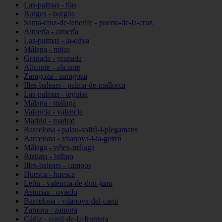
Las-palmas - tías
Burgos - burgos
Santa-cruz-de-tenerife - puerto-de-la-cruz
Almería - almería
Las-palmas - la-oliva
Málaga - mijas
Granada - granada
Alicante - alicante
Zaragoza - zaragoza
Illes-balears - palma-de-mallorca
Las-palmas - teguise
Málaga - málaga
Valencia - valencia
Madrid - madrid
Barcelona - palau-solità-i-plegamans
Barcelona - vilanova-i-la-geltrú
Málaga - vélez-málaga
Bizkaia - bilbao
Illes-balears - campos
Huesca - huesca
León - valencia-de-don-juan
Asturias - oviedo
Barcelona - vilanova-del-camí
Zamora - zamora
Cádiz - conil-de-la-frontera