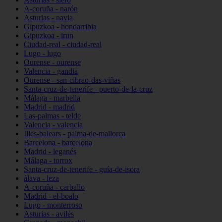
A-coruña - narón
Asturias - navia
Gipuzkoa - hondarribia
Gipuzkoa - irun
Ciudad-real - ciudad-real
Lugo - lugo
Ourense - ourense
Valencia - gandia
Ourense - san-cibrao-das-viñas
Santa-cruz-de-tenerife - puerto-de-la-cruz
Málaga - marbella
Madrid - madrid
Las-palmas - telde
Valencia - valencia
Illes-balears - palma-de-mallorca
Barcelona - barcelona
Madrid - leganés
Málaga - torrox
Santa-cruz-de-tenerife - guía-de-isora
álava - leza
A-coruña - carballo
Madrid - el-boalo
Lugo - monterroso
Asturias - avilés