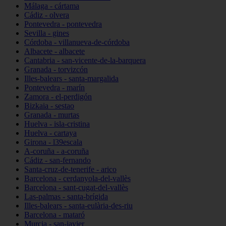
Málaga - cártama
Cádiz - olvera
Pontevedra - pontevedra
Sevilla - gines
Córdoba - villanueva-de-córdoba
Albacete - albacete
Cantabria - san-vicente-de-la-barquera
Granada - torvizcón
Illes-balears - santa-margalida
Pontevedra - marín
Zamora - el-perdigón
Bizkaia - sestao
Granada - murtas
Huelva - isla-cristina
Huelva - cartaya
Girona - l39escala
A-coruña - a-coruña
Cádiz - san-fernando
Santa-cruz-de-tenerife - arico
Barcelona - cerdanyola-del-vallès
Barcelona - sant-cugat-del-vallès
Las-palmas - santa-brígida
Illes-balears - santa-eulària-des-riu
Barcelona - mataró
Murcia - san-javier