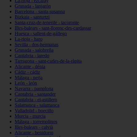
La-rioja - ezcaray
Granada - lanjarón
Barcelona - santa-susanna
Bizkaia - santurtzi
Santa-cruz-de-tenerife - tacoronte
Illes-balears - sant-llorenç-des-cardassar
Huesca - sallent-de-gállego
La-rioja - haro
Sevilla - dos-hermanas
Granada - salobreña
Cantabria - laredo
Tarragona - sant-carles-de-la-ràpita
Alicante - dénia
Cádiz - cádiz
Málaga - nerja
León - león
Navarra - pamplona
Cantabria - santander
Cantabria - el-astillero
Salamanca - salamanca
Valladolid - boecillo
Murcia - murcia
Málaga - torremolinos
Illes-balears - calvià
Alicante - benidorm