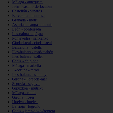
Málaga - antequera
Jaén - castillo-de-locubín
Castellón - vinaròs
Barcelona - manresa
Granada - motril
Asturias - cangas-de-onís
León - ponferrada
Las-palmas - pájara
Pontevedra - sanxenxo
Ciudad-real - ciudad-real
Barcelona - calella
Illes-balears - maó-mahón
Illes-balears - sóller
Cádiz - chipiona
Málaga - marbella
A-coruña - ferrol
Illes-balears - santanyí
Girona - lloret-de-mar
Segovia - segovia
Gipuzkoa - mutriku
Málaga - ronda
Girona - roses
Huelva - huelva
La-rioja - logroño
Cádiz - jerez-de-la-frontera