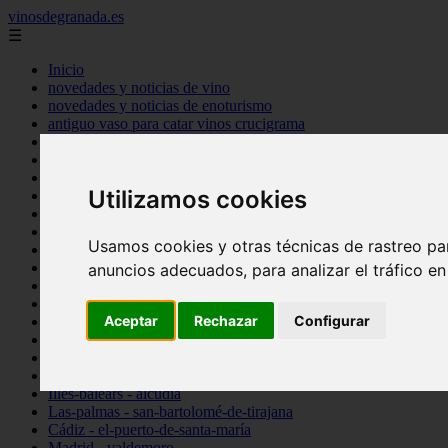
vinosdegranada.es
☰
Inicio
novedades y noticias de vino
novedades y noticias de enoturismo
antiguo vaso para catar vinos crucigrama
bulgaria
comprar
espana
Utilizamos cookies
tipo
vinos
Córdoba - córdoba
Usamos cookies y otras técnicas de rastreo pa
Sevilla - sevilla
Barcelona - barcelona
anuncios adecuados, para analizar el tráfico e
Ciudad-real - montiel
Santa-cruz-de-tenerife - guía-de-isora
Aceptar
Rechazar
Configurar
La-rioja - casalarreina
Almería - roquetas-de-mar
Madrid - pozuelo-de-alarcón
Granada - almuñécar
Illes-balears - alcúdia
Las-palmas - san-bartolomé-de-tirajana
Cádiz - el-puerto-de-santa-maría
Madrid - valdemoro