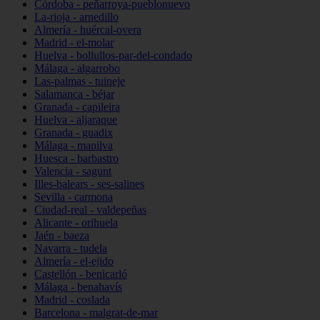
Córdoba - peñarroya-pueblonuevo
La-rioja - arnedillo
Almería - huércal-overa
Madrid - el-molar
Huelva - bollullos-par-del-condado
Málaga - algarrobo
Las-palmas - tuineje
Salamanca - béjar
Granada - capileira
Huelva - aljaraque
Granada - guadix
Málaga - manilva
Huesca - barbastro
Valencia - sagunt
Illes-balears - ses-salines
Sevilla - carmona
Ciudad-real - valdepeñas
Alicante - orihuela
Jaén - baeza
Navarra - tudela
Almería - el-ejido
Castellón - benicarló
Málaga - benahavís
Madrid - coslada
Barcelona - malgrat-de-mar