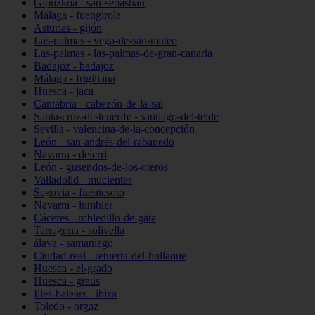
Gipuzkoa - san-sebastián
Málaga - fuengirola
Asturias - gijón
Las-palmas - vega-de-san-mateo
Las-palmas - las-palmas-de-gran-canaria
Badajoz - badajoz
Málaga - frigiliana
Huesca - jaca
Cantabria - cabezón-de-la-sal
Santa-cruz-de-tenerife - santiago-del-teide
Sevilla - valencina-de-la-concepción
León - san-andrés-del-rabanedo
Navarra - deierri
León - gusendos-de-los-oteros
Valladolid - mucientes
Segovia - fuentesoto
Navarra - lumbier
Cáceres - robledillo-de-gata
Tarragona - solivella
álava - samaniego
Ciudad-real - retuerta-del-bullaque
Huesca - el-grado
Huesca - graus
Illes-balears - ibiza
Toledo - orgaz