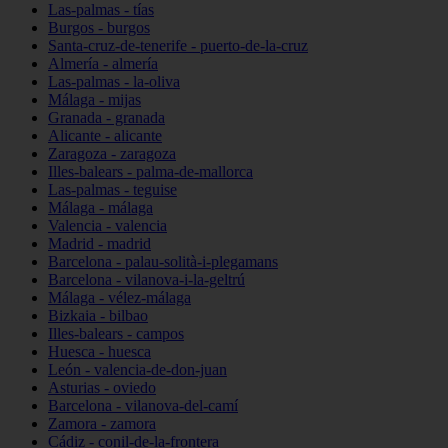
Las-palmas - tías
Burgos - burgos
Santa-cruz-de-tenerife - puerto-de-la-cruz
Almería - almería
Las-palmas - la-oliva
Málaga - mijas
Granada - granada
Alicante - alicante
Zaragoza - zaragoza
Illes-balears - palma-de-mallorca
Las-palmas - teguise
Málaga - málaga
Valencia - valencia
Madrid - madrid
Barcelona - palau-solità-i-plegamans
Barcelona - vilanova-i-la-geltrú
Málaga - vélez-málaga
Bizkaia - bilbao
Illes-balears - campos
Huesca - huesca
León - valencia-de-don-juan
Asturias - oviedo
Barcelona - vilanova-del-camí
Zamora - zamora
Cádiz - conil-de-la-frontera