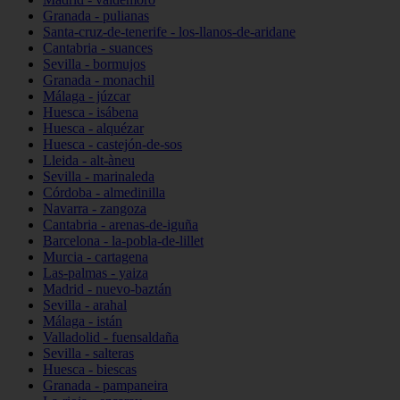
Granada - pulianas
Santa-cruz-de-tenerife - los-llanos-de-aridane
Cantabria - suances
Sevilla - bormujos
Granada - monachil
Málaga - júzcar
Huesca - isábena
Huesca - alquézar
Huesca - castejón-de-sos
Lleida - alt-àneu
Sevilla - marinaleda
Córdoba - almedinilla
Navarra - zangoza
Cantabria - arenas-de-iguña
Barcelona - la-pobla-de-lillet
Murcia - cartagena
Las-palmas - yaiza
Madrid - nuevo-baztán
Sevilla - arahal
Málaga - istán
Valladolid - fuensaldaña
Sevilla - salteras
Huesca - biescas
Granada - pampaneira